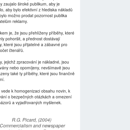
by zaujalo široké publikum, aby je
lo, aby bylo efektivní z hlediska nákladů
bylo možno prodat pozornost publika
telům reklamy.
kem je, že jsou přehlíženy příběhy, které
ly pohoršit, a přednost dostávají
y, které jsou přijatelné a zábavné pro
počet čtenářů.
y, jejichž zpracování je nákladné, jsou
vány nebo opomíjeny, nevšímavě jsou
zeny také ty příběhy, které jsou finančně
ní.
 vede k homogenizaci obsahu novin, k
vání o bezpečných otázkách a omezení
názorů a vyjadřovaných myšlenek.
R.G. Picard, (2004)
“Commercialism and newspaper