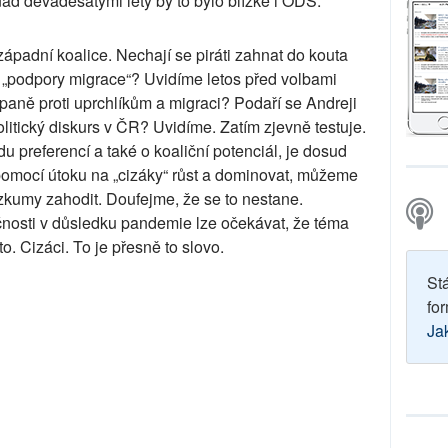
d devadesátými lety by to bylo blízké i ODS.
západní koalice. Nechají se piráti zahnat do kouta
 z „podpory migrace“? Uvidíme letos před volbami
paně proti uprchlíkům a migraci? Podaří se Andreji
litický diskurs v ČR? Uvidíme. Zatím zjevně testuje.
du preferencí a také o koaliční potenciál, je dosud
pomocí útoku na „cizáky“ růst a dominovat, můžeme
kumy zahodit. Doufejme, že se to nestane.
čnosti v důsledku pandemie lze očekávat, že téma
. Cizáci. To je přesně to slovo.
St
for
Ja