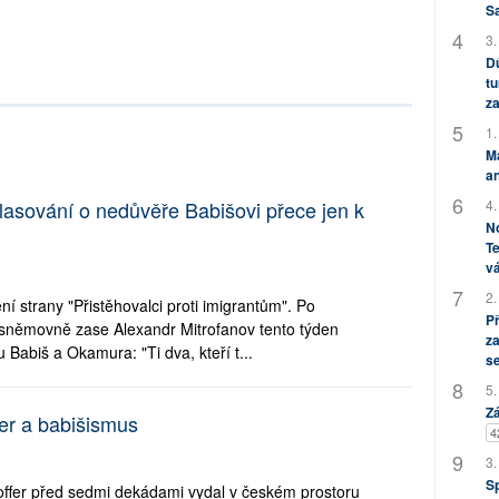
S
3.
Dů
tu
za
1.
M
an
4.
hlasování o nedůvěře Babišovi přece jen k
No
Te
vá
2.
ní strany "Přistěhovalci proti imigrantům". Po
P
 sněmovně zase Alexandr Mitrofanov tento týden
za
 Babiš a Okamura: "Ti dva, kteří t...
s
5.
Zá
er a babišismus
4
3.
S
 Hoffer před sedmi dekádami vydal v českém prostoru