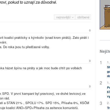
rovi, pokud to uznají za důvodné.
nejnovější
oblíbené
0
 koalici prakticky s kýmkoliv (snad krom pirátů). Zato piráti i
ováni.
. Do roka jsou tu předčasné volby.
Nejčt
0
1.
Sh
ka házet špínu na piráty a jak moc bude chtít po volbách
go
do
1.
0
Po
67
 SPD. V první kampani byl pravicový, ve druhé levicový,ve
v
 on rád.
irati a STAN 21% , SPOLU 17%. SPD 15%, Přísaha 6%, KSČM
2.
vuje koalici ANO+SPD+Přisaha za asitence komunistů.
Tr