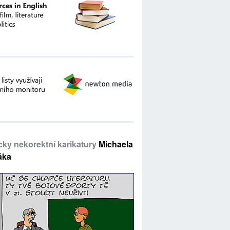
icky nekorektní karikatury
Michaela
áka