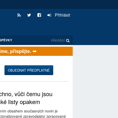
Přihlásit
SPĚVKY
, přispějte. ➥
OBJEDNAT PŘEDPLATNÉ
hno, vůči čemu jsou
ské listy opakem
ním obsahem současných novin je
ionalizované zpravodajství zpracované