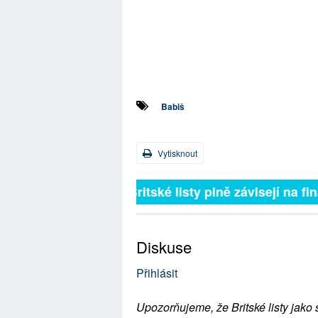
Babiš
Vytisknout
Britské listy plně závisejí na f
Diskuse
Přihlásit
Upozorňujeme, že Britské listy jako 