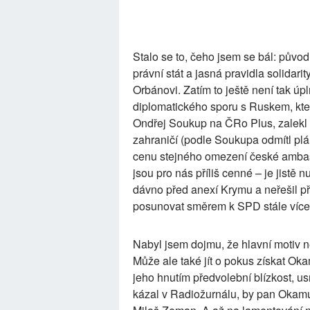
Stalo se to, čeho jsem se bál: původ
právní stát a jasná pravidla solidarity
Orbánovi. Zatím to ještě není tak úp
diplomatického sporu s Ruskem, kter
Ondřej Soukup na ČRo Plus, zalekl 
zahraničí (podle Soukupa odmítl pl
cenu stejného omezení české amba
jsou pro nás příliš cenné – je jistě 
dávno před anexí Krymu a neřešil p
posunovat směrem k SPD stále více
Nabyl jsem dojmu, že hlavní motiv n
Může ale také jít o pokus získat O
jeho hnutím předvolební blízkost, us
kázal v Radiožurnálu, by pan Okamur