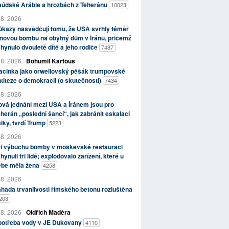
aúdské Arábie a hrozbách z Teheránu
10023
 8. 2026
kazy nasvědčují tomu, že USA svrhly téměř
novou bombu na obytný dům v Íránu, přičemž
hynulo dvouleté dítě a jeho rodiče
7487
 8. 2026
Bohumil Kartous
acinka jako orwellovský pěšák trumpovské
titeze o demokracii (o skutečnosti)
7434
 8. 2026
vá jednání mezi USA a Íránem jsou pro
herán „poslední šancí“, jak zabránit eskalaci
lky, tvrdí Trump
5223
 8. 2026
ři výbuchu bomby v moskevské restauraci
hynuli tři lidé; explodovalo zařízení, které u
ebe měla žena
4258
 8. 2026
hada trvanlivosti římského betonu rozluštěna
203
 8. 2026
Oldřich Maděra
potřeba vody v JE Dukovany
4110