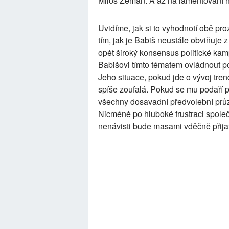
Miloš Zeman. A až na lamentování na
Uvidíme, jak si to vyhodnotí obě pro
tím, jak je Babiš neustále obviňuje
opět široký konsensus politické kam
Babišovi tímto tématem ovládnout po
Jeho situace, pokud jde o vývoj tren
spíše zoufalá. Pokud se mu podaří 
všechny dosavadní předvolební průz
Nicméně po hluboké frustraci spole
nenávisti bude masami vděčně přijato