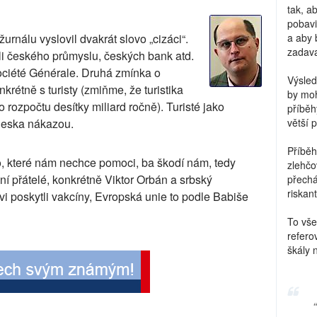
tak, a
pobavi
urnálu vyslovil dvakrát slovo „cizáci“.
a aby 
zadava
eli českého průmyslu, českých bank atd.
ociété Générale. Druhá zmínka o
Výsled
krétně s turisty (zmiňme, že turistika
by moh
 rozpočtu desítky miliard ročně). Turisté jako
příběh
 Česka nákazou.
větší 
Příběh
o, které nám nechce pomoci, ba škodí nám, tedy
zlehčo
ní přátelé, konkrétně Viktor Orbán a srbský
přechá
riskant
vi poskytli vakcíny, Evropská unie to podle Babiše
To vše
refero
škály 