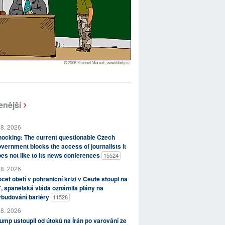
enější
 8. 2026
ocking: The current questionable Czech
vernment blocks the access of journalists it
es not like to its news conferences
15524
 8. 2026
čet obětí v pohraniční krizi v Ceutě stoupl na
, španělská vláda oznámila plány na
ybudování bariéry
11528
 8. 2026
ump ustoupil od útoků na Írán po varování ze