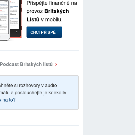
Přispějte finančně na
provoz
Britských
v mobilu.
Listů
CHCI PŘISPĚT
Podcast Britských listů
áhněte si rozhovory v audio
mátu a poslouchejte je kdekoliv.
k na to?