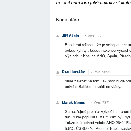
na diskusní fóra jakémukoliv diskuté
Komentáře
Jiří Skala
6. čvn. 2021
Babiš má výhodu, že je schopen sestavit
pokud vyhrají, budou nakonec vyšach
Výsledek: Koalice ANO, Spolu, Přísaha
Petr Haraším
4. čvn. 2021
bude záležet na tom, jak moc bude ods
právě s Babišem skočit do vlády.
Marek Benes
4. čvn. 2021
Samozřejmě premiér vykročil smerem k
třetí bude populista. Vším čím byl, byl
Takze můj odhad voleb: ANO 26%´ P
5,5%, ČSSD 4%. Premiér Babiś sesta