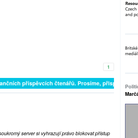
1
inančních příspěvcích čtenářů. Prosíme, přispějte. ➥
Polit
Marč
soukromý server si vyhrazují právo blokovat přístup