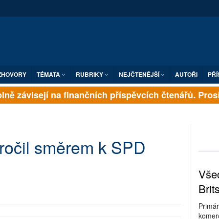
ZHOVORY
TÉMATA
RUBRIKY
NEJČTENĚJŠÍ
AUTOŘI
PŘÍ
ně závisejí na finančních příspěvcích čtenářů. Prosíme
kročil směrem k SPD
Všec
Brit
Primár
komerc