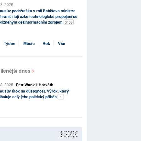
 8. 2026
ausův podržtaška v roli Babišova ministra
hraničí tají úzké technologické propojení se
přízněným dezinformačním zdrojem
3468
Týden
Měsíc
Rok
Vše
ílenější dnes
 8. 2026
Petr Waniek Horváth
ausův útok na důstojnost. Výrok, který
haluje celý jeho politický příběh
1
15356