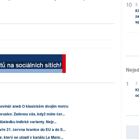
3.
Kl
za
s
Nejsd
7.
Kl
od
novinář aneb O klasickém dvojím metru
orusko: Zatknou vás, když máte čer...
důsledku indické varianty. Nejz...
ře 21. června hranice do EU a do S...
 který se utopil v kanálu La Manc...