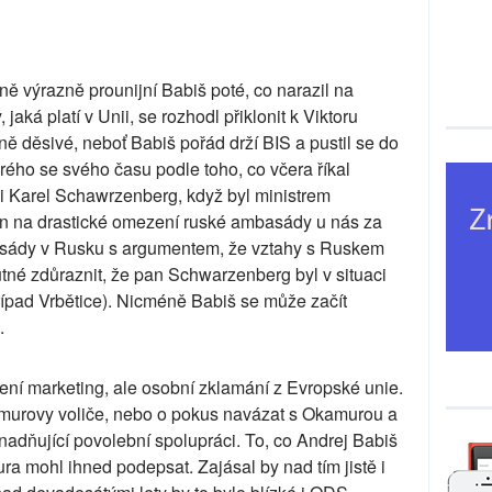
ně výrazně prounijní Babiš poté, co narazil na
, jaká platí v Unii, se rozhodl přiklonit k Viktoru
lně děsivé, neboť Babiš pořád drží BIS a pustil se do
ého se svého času podle toho, co včera říkal
i Karel Schawrzenberg, když byl ministrem
án na drastické omezení ruské ambasády u nás za
sády v Rusku s argumentem, že vztahy s Ruskem
nutné zdůraznit, že pan Schwarzenberg byl v situaci
řípad Vrbětice). Nicméně Babiš se může začít
.
ení marketing, ale osobní zklamání z Evropské unie.
kamurovy voliče, nebo o pokus navázat s Okamurou a
nadňující povolební spolupráci. To, co Andrej Babiš
a mohl ihned podepsat. Zajásal by nad tím jistě i