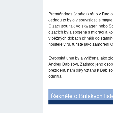
Premiér dnes (v pátek) ráno v Radiož
Jednou to bylo v souvislosti s majit
Cizáci jsou tak Volskwagen nebo S
cizácích byla spojena s migrací a kon
v běžných dobách přináší do státního
nositelé viru, turisté jako zamoření
Evropská unie byla vylíčena jako zl
Andreji Babišovi. Zatímco jeho osob
prezident, nám díky vztahu k Babišo
odmítla.