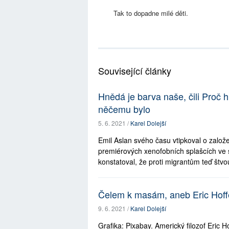
Tak to dopadne milé děti.
Související články
Hnědá je barva naše, čili Proč 
něčemu bylo
5. 6. 2021 /
Karel Dolejší
Emil Aslan svého času vtipkoval o založe
premiérových xenofobních splašcích ve
konstatoval, že proti migrantům teď štvou
Čelem k masám, aneb Eric Hoff
9. 6. 2021 /
Karel Dolejší
Grafika: Pixabay. Americký filozof Eric