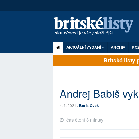
AKTUÁLNÍ VYDÁNÍ
ARCHIV
RO
Britské listy pl
Andrej Babiš vy
4. 6. 2021 /
Boris Cvek
čas čtení 3 minuty