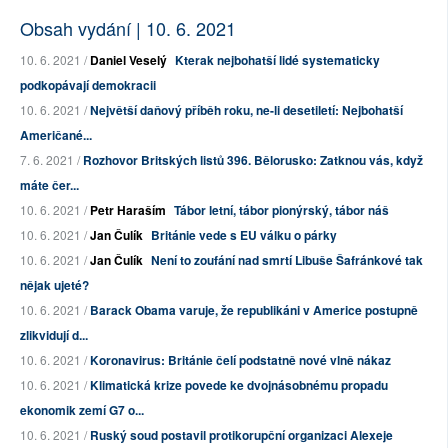
Obsah vydání | 10. 6. 2021
10. 6. 2021 /
Daniel Veselý
Kterak nejbohatší lidé systematicky
podkopávají demokracii
10. 6. 2021 /
Největší daňový příběh roku, ne-li desetiletí: Nejbohatší
Američané...
7. 6. 2021 /
Rozhovor Britských listů 396. Bělorusko: Zatknou vás, když
máte čer...
10. 6. 2021 /
Petr Haraším
Tábor letní, tábor pionýrský, tábor náš
10. 6. 2021 /
Jan Čulík
Británie vede s EU válku o párky
10. 6. 2021 /
Jan Čulík
Není to zoufání nad smrtí Libuše Šafránkové tak
nějak ujeté?
10. 6. 2021 /
Barack Obama varuje, že republikáni v Americe postupně
zlikvidují d...
10. 6. 2021 /
Koronavirus: Británie čelí podstatně nové vlně nákaz
10. 6. 2021 /
Klimatická krize povede ke dvojnásobnému propadu
ekonomik zemí G7 o...
10. 6. 2021 /
Ruský soud postavil protikorupční organizaci Alexeje