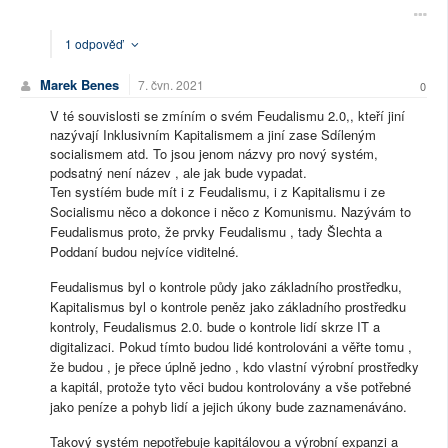
1 odpověď
Marek Benes
7. čvn. 2021
0
V té souvislosti se zmíním o svém Feudalismu 2.0,, kteří jiní
nazývají Inklusivním Kapitalismem a jiní zase Sdíleným
socialismem atd. To jsou jenom názvy pro nový systém,
podsatný není název , ale jak bude vypadat.
Ten systíém bude mít i z Feudalismu, i z Kapitalismu i ze
Socialismu něco a dokonce i něco z Komunismu. Nazývám to
Feudalismus proto, že prvky Feudalismu , tady Šlechta a
Poddaní budou nejvíce viditelné.
Feudalismus byl o kontrole půdy jako základního prostředku,
Kapitalismus byl o kontrole peněz jako základního prostředku
kontroly, Feudalismus 2.0. bude o kontrole lidí skrze IT a
digitalizaci. Pokud tímto budou lidé kontrolováni a věřte tomu ,
že budou , je přece úplně jedno , kdo vlastní výrobní prostředky
a kapitál, protože tyto věci budou kontrolovány a vše potřebné
jako peníze a pohyb lidí a jejich úkony bude zaznamenáváno.
Takový systém nepotřebuje kapitálovou a výrobní expanzi a