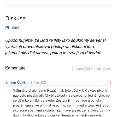
Diskuse
Přihlásit
Upozorňujeme, že Britské listy jako soukromý server si
vyhrazují právo blokovat přístup na diskusní fóra
jakémukoliv diskutérovi, pokud to uznají za důvodné.
Komentáře
nejnovější
oblíbené
Jan Čulík
8. čvn. 2021
-1
Všimněte si ale, pane Řezáči, jak tyto věci v ČR skoro nikoho
naprosto nezajímají. Chybí základní zvídavost ohledně toho, co
se děje kolem lidí ve světě. Zůstala jim frustrace a ochota
prostě nemyslivě přijímat všechno, co jim média lžou. Asi je to
skutečně špatnými školami. Zajímavé ale je, že já, když učím v
dubnu ty dlouhé kurzy o české literatuře na třech českých