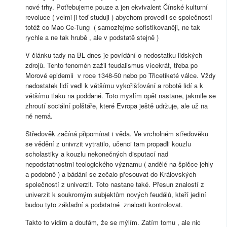
nové trhy. Potřebujeme pouze a jen ekvivalent Čínské kulturní
revoluce ( velmi ji teď studuji ) abychom provedli se společností
totéž co Mao Ce-Tung ( samozřejme sofistikovaněji, ne tak
rychle a ne tak hrubě , ale v podstatě stejně )
V článku tady na BL dnes je povídání o nedostatku lidských
zdrojů. Tento fenomén zažil feudalismus vícekrát, třeba po
Morové epidemii v roce 1348-50 nebo po Třicetiketé válce. Vždy
nedostatek lidí vedl k většímu vykořišťování a robotě lidí a k
většímu tlaku na poddané. Toto myslím opět nastane, jakmile se
zhroutí sociální polštáře, které Evropa ještě udržuje, ale už na
ně nemá.
Středověk začíná připomínat i věda. Ve vrcholném středověku
se vědění z univrzit vytratilo, učenci tam propadli kouzlu
scholastiky a kouzlu nekonečných disputací nad
nepodstatnostmi teologického významu ( andělé na špičce jehly
a podobně ) a bádání se zečalo přesouvat do Královských
společností z univerzit. Toto nastane také. Přesun znalostí z
univerzit k soukromým subjektům nových feudálů, kteří jediní
budou tyto základní a podstatné znalosti kontrolovat.
Takto to vidím a doufám, že se mýlím. Zatím tomu , ale nic