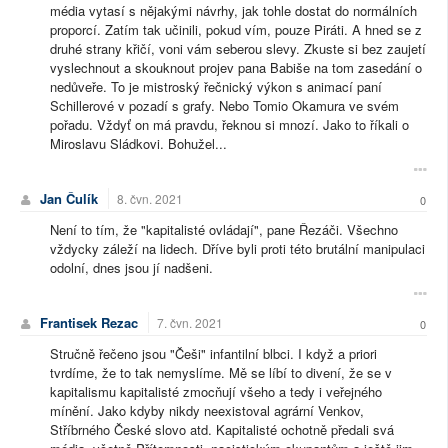
média vytasí s nějakými návrhy, jak tohle dostat do normálních
proporcí. Zatím tak učinili, pokud vím, pouze Piráti. A hned se z
druhé strany křičí, voni vám seberou slevy. Zkuste si bez zaujetí
vyslechnout a skouknout projev pana Babiše na tom zasedání o
nedůveře. To je mistroský řečnický výkon s animací paní
Schillerové v pozadí s grafy. Nebo Tomio Okamura ve svém
pořadu. Vždyť on má pravdu, řeknou si mnozí. Jako to říkali o
Miroslavu Sládkovi. Bohužel...
Jan Čulík
8. čvn. 2021
0
Není to tím, že "kapitalisté ovládají", pane Řezáči. Všechno
vždycky záleží na lidech. Dříve byli proti této brutální manipulaci
odolní, dnes jsou jí nadšeni.
Frantisek Rezac
7. čvn. 2021
0
Stručně řečeno jsou "Češi" infantilní blbci. I když a priori
tvrdíme, že to tak nemyslíme. Mě se líbí to divení, že se v
kapitalismu kapitalisté zmocňují všeho a tedy i veřejného
mínění. Jako kdyby nikdy neexistoval agrární Venkov,
Stříbrného České slovo atd. Kapitalisté ochotně předali svá