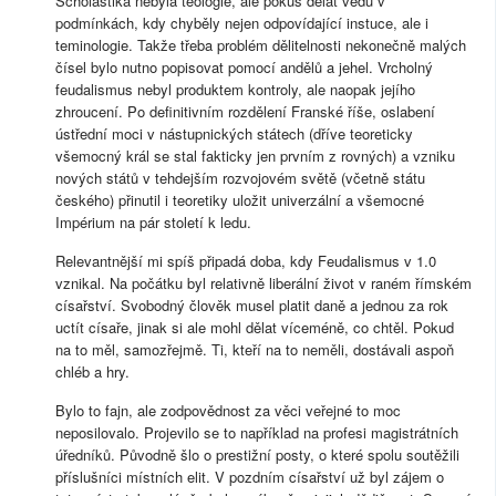
Scholastika nebyla teologie, ale pokus dělat vědu v
podmínkách, kdy chyběly nejen odpovídající instuce, ale i
teminologie. Takže třeba problém dělitelnosti nekonečně malých
čísel bylo nutno popisovat pomocí andělů a jehel. Vrcholný
feudalismus nebyl produktem kontroly, ale naopak jejího
zhroucení. Po definitivním rozdělení Franské říše, oslabení
ústřední moci v nástupnických státech (dříve teoreticky
všemocný král se stal fakticky jen prvním z rovných) a vzniku
nových států v tehdejším rozvojovém světě (včetně státu
českého) přinutil i teoretiky uložit univerzální a všemocné
Impérium na pár století k ledu.
Relevantnější mi spíš připadá doba, kdy Feudalismus v 1.0
vznikal. Na počátku byl relativně liberální život v raném římském
císařství. Svobodný člověk musel platit daně a jednou za rok
uctít císaře, jinak si ale mohl dělat víceméně, co chtěl. Pokud
na to měl, samozřejmě. Ti, kteří na to neměli, dostávali aspoň
chléb a hry.
Bylo to fajn, ale zodpovědnost za věci veřejné to moc
neposilovalo. Projevilo se to například na profesi magistrátních
úředníků. Původně šlo o prestižní posty, o které spolu soutěžili
příslušníci místních elit. V pozdním císařství už byl zájem o