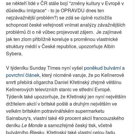
se někteří lidé v ČR stále bojí "změny kultury v Evropě v
důsledku imigrace" - to je OPRAVDU dnes ten
nejzávažnější problém?) se zdá se úplně rozložila
schopnost české veřejnosti vnímat analýzy závažnějších
problémů či o ně vůbec projevovat zájem. Je zajímavé
jak ten zlom přibližně koreluje s proměnou vlastnické
struktury médií v České republice, upozorňuje Albín
Sybera.
V týdeníku Sunday Times nyní vyšel
poněkud bulvární a
povrchní článek
, který nicméně varuje, že po Kellnerově
smrti přebírá oligarcha Daniel Křetinský zřejmě většinu
Kellnerových televizních stanic ve střední Evropě.
Týdeník také upozorňuje, že Křetinský jen nyní největším
držitelem akcií v britské poště a druhým největším ve
velkém britském potravinářském supermarketu
Sainsbury's, vlastní také 49 procent akcií francouzského
deníku
Le Monde
a samozřejmě český tisk, včetně
bulvárního
Blesku
. Křetinský také vlastní celou řadu