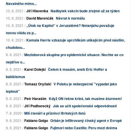
Navalného mimo...
10. 6. 2021 /
Jiří Hlavenka
Nadbytek vakcín bude zřejmě už za týden
10. 6. 2021 /
David Marenčák
Návrat k normálu
10. 6. 2021 /
„Útok na Kapitol“ v Jeruzalémě? Netanjahu považuje
novou vládu za p...
10. 6. 2021 /
Kamala Harris vzkazuje uprchlíkům utíkajícím před násilím,
chudobou...
9. 6. 2021 /
Mezioborová skupina pro epidemické situace: Nechte se co
nejdříve o...
9. 6. 2021 /
Karel Dolejší
Čelem k masám, aneb Eric Hoffer a
babišismus
9. 6. 2021 /
Tomasz Oryński
V Polsku je nebezpečné "vypadat jako
teplouš"
9. 6. 2021 /
Petr Haraším
Když ON řekne krleš, tak musíme šturmem!
9. 6. 2021 /
Jiří Podhorecký
Jak se učit společenské odpovědnosti
7. 6. 2020 /
Milí čtenáři a příznivci Britských listů
9. 6. 2021 /
Fabiano Golgo
Orbán je infiltrovaný čínský agent v Evropě
9. 6. 2021 /
Fabiano Golgo
Fujimori nebo Castillo: Peru mezi dvěma