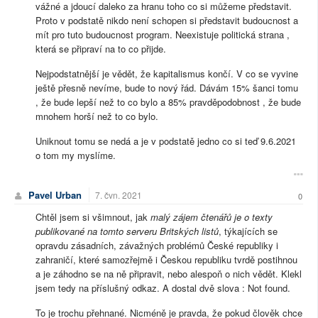
vážné a jdoucí daleko za hranu toho co si můžeme představit.
Proto v podstatě nikdo není schopen si představit budoucnost a
mít pro tuto budoucnost program. Neexistuje politická strana ,
která se připraví na to co přijde.
Nejpodstatnější je vědět, že kapitalismus končí. V co se vyvine
ještě přesně nevíme, bude to nový řád. Dávám 15% šanci tomu
, že bude lepší než to co bylo a 85% pravděpodobnost , že bude
mnohem horší než to co bylo.
Uniknout tomu se nedá a je v podstatě jedno co si teď 9.6.2021
o tom my myslíme.
Pavel Urban
7. čvn. 2021
0
Chtěl jsem si všimnout, jak
malý zájem čtenářů je o texty
publikované na tomto serveru Britských listů
, týkajících se
opravdu zásadních, závažných problémů České republiky i
zahraničí, které samozřejmě i Českou republiku tvrdě postihnou
a je záhodno se na ně připravit, nebo alespoň o nich vědět. Klekl
jsem tedy na příslušný odkaz. A dostal dvě slova : Not found.
To je trochu přehnané. Nicméně je pravda, že pokud člověk chce