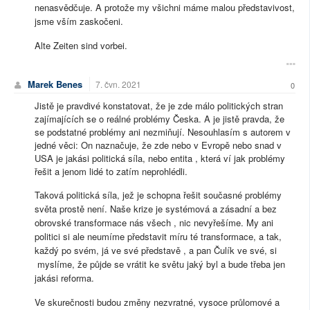
nenasvědčuje. A protože my všichni máme malou představivost,
jsme vším zaskočeni.
Alte Zeiten sind vorbei.
Marek Benes
7. čvn. 2021
0
Jistě je pravdivé konstatovat, že je zde málo politických stran
zajímajících se o reálné problémy Česka. A je jistě pravda, že
se podstatné problémy ani nezmiňují. Nesouhlasím s autorem v
jedné věci: On naznačuje, že zde nebo v Evropě nebo snad v
USA je jakási politická síla, nebo entita , která ví jak problémy
řešit a jenom lidé to zatím neprohlédli.
Taková politická síla, jež je schopna řešit současné problémy
světa prostě není. Naše krize je systémová a zásadní a bez
obrovské transformace nás všech , nic nevyřešíme. My ani
politici si ale neumíme představit míru té transformace, a tak,
každý po svém, já ve své představě , a pan Čulík ve své, si
myslíme, že půjde se vrátit ke světu jaký byl a bude třeba jen
jakási reforma.
Ve skurečnosti budou změny nezvratné, vysoce průlomové a