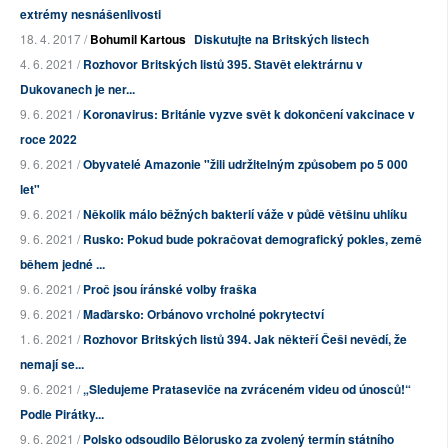
extrémy nesnášenlivosti
18. 4. 2017 /
Bohumil Kartous
Diskutujte na Britských listech
4. 6. 2021 /
Rozhovor Britských listů 395. Stavět elektrárnu v
Dukovanech je ner...
9. 6. 2021 /
Koronavirus: Británie vyzve svět k dokončení vakcinace v
roce 2022
9. 6. 2021 /
Obyvatelé Amazonie "žili udržitelným způsobem po 5 000
let"
9. 6. 2021 /
Několik málo běžných bakterií váže v půdě většinu uhlíku
9. 6. 2021 /
Rusko: Pokud bude pokračovat demografický pokles, země
během jedné ...
9. 6. 2021 /
Proč jsou íránské volby fraška
9. 6. 2021 /
Maďarsko: Orbánovo vrcholné pokrytectví
1. 6. 2021 /
Rozhovor Britských listů 394. Jak někteří Češi nevědí, že
nemají se...
9. 6. 2021 /
„Sledujeme Prataseviče na zvráceném videu od únosců!“
Podle Pirátky...
9. 6. 2021 /
Polsko odsoudilo Bělorusko za zvolený termín státního