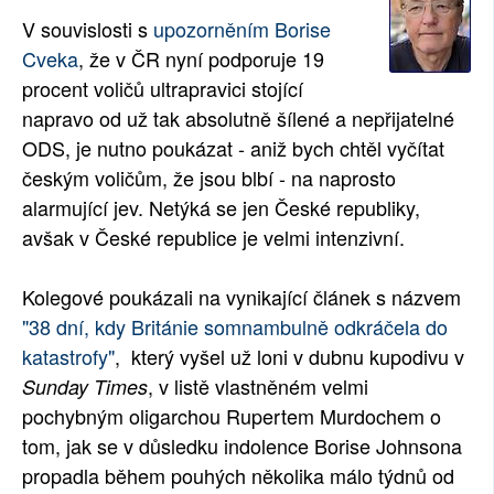
V souvislosti s
upozorněním Borise
SOCIÁLNÍ SÍTĚ
Cveka
, že v ČR nyní podporuje 19
RUBRIKY
procent voličů ultrapravici stojící
napravo od už tak absolutně šílené a nepřijatelné
PLNÁ VERZE STRÁNEK
ODS, je nutno poukázat - aniž bych chtěl vyčítat
českým voličům, že jsou blbí - na naprosto
alarmující jev. Netýká se jen České republiky,
avšak v České republice je velmi intenzivní.
Kolegové poukázali na vynikající článek s názvem
"38 dní, kdy Británie somnambulně odkráčela do
katastrofy"
, který vyšel už loni v dubnu kupodivu v
, v listě vlastněném velmi
Sunday Times
pochybným oligarchou Rupertem Murdochem o
tom, jak se v důsledku indolence Borise Johnsona
propadla během pouhých několika málo týdnů od