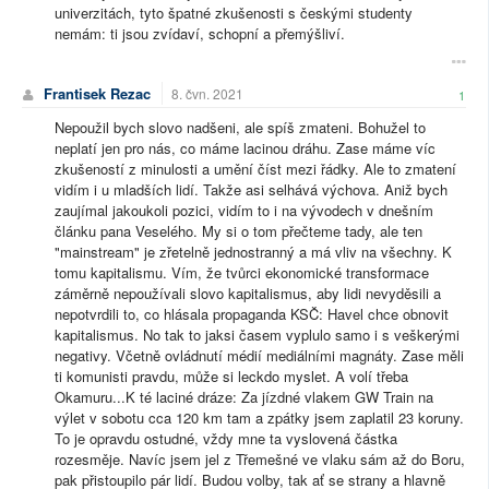
univerzitách, tyto špatné zkušenosti s českými studenty
nemám: ti jsou zvídaví, schopní a přemýšliví.
Frantisek Rezac
8. čvn. 2021
1
Nepoužil bych slovo nadšeni, ale spíš zmateni. Bohužel to
neplatí jen pro nás, co máme lacinou dráhu. Zase máme víc
zkušeností z minulosti a umění číst mezi řádky. Ale to zmatení
vidím i u mladších lidí. Takže asi selhává výchova. Aniž bych
zaujímal jakoukoli pozici, vidím to i na vývodech v dnešním
článku pana Veselého. My si o tom přečteme tady, ale ten
"mainstream" je zřetelně jednostranný a má vliv na všechny. K
tomu kapitalismu. Vím, že tvůrci ekonomické transformace
záměrně nepoužívali slovo kapitalismus, aby lidi nevyděsili a
nepotvrdili to, co hlásala propaganda KSČ: Havel chce obnovit
kapitalismus. No tak to jaksi časem vyplulo samo i s veškerými
negativy. Včetně ovládnutí médií mediálními magnáty. Zase měli
ti komunisti pravdu, může si leckdo myslet. A volí třeba
Okamuru...K té laciné dráze: Za jízdné vlakem GW Train na
výlet v sobotu cca 120 km tam a zpátky jsem zaplatil 23 koruny.
To je opravdu ostudné, vždy mne ta vyslovená částka
rozesměje. Navíc jsem jel z Třemešné ve vlaku sám až do Boru,
pak přistoupilo pár lidí. Budou volby, tak ať se strany a hlavně