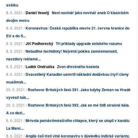
svátku
8. 6. 2021 /
Daniel Veselý
Není novinář jako novinář aneb O klasickém
dvojím metru
8. 6. 2021 /
Koronavirus: Česká republika otevře 21. června hranice do
EU a do S...
8. 6. 2021 /
Jiří Podhorecký
Tři příklady upgrade selského rozumu
8. 6. 2021 /
Nebuďme fachidioty! Největší pokles zaměstnanosti,
navzdory reklamě...
8. 6. 2021 /
Luděk Ondruška
Zvon dřevěného kostela
8. 6. 2021 /
Dvacetiletý Kanaďan usmrtil nákladní dodávkou čtyři členy
muslimsk...
20. 5. 2021 /
Rozhovor Britských listů 391. Jako kdyby Zeman na Hradě
vyvěsil hák...
26. 5. 2021 /
Rozhovor Britských listů 392. Jak se mě StB strašně bála.
A co dezi...
8. 6. 2021 /
Mrtvola patnáctiměsíčního chlapce, který se utopil v kanálu
La Manc...
8. 6. 2021 /
Anglie čelí třetí vlně koronaviru v důsledku indické varianty.