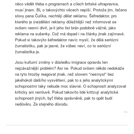
něco vědět třeba o programech a cílech britské ultrapravice,
musí jinam. BL o takovýchto věcech nepíší. Protože jim, řečeno
slovy pana Čulíka, nechtějí
dělat reklamu
. Šéfredaktor, pro
kterého je (ne)dělání reklamy důležitější než informovat se
ovšem nesmí divit, je-li jeho list brán podobně vážně, jako
reklama na sušenky. Což má dopad i na články jinak zajímavé.
Pokud si takovýto šéfredaktor navíc myslí, že dělá seriózní
žurnalistiku, pak je jasné, že vůbec neví, co to seriózní
žurnalistika je.
Jsou kulturní změny v důsledku imigrace opravdu ten
nejzávažnější problém? Asi ne. Pokud ovšem někdo nedokáže
na tyto hrozby reagovat jinak, než slovem "nesmysl" bez
jakéhokoli dalšího vysvětlení, pak to s jeho analytickými
schopnostmi taky nebude moc slavné. O schopnosti analyzovat
kriticky ani nemluvě. Pokud takovíto lidé kritizují analytické
schopnosti jiných, byť třeba oprávněně, pak to opět budí
nedůvěru. Ze stejného důvodu.