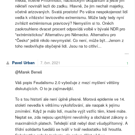
média, včetně Přítomnosti, nacistickým okupantům a ještě jim
někteří novináři lezli do zadku. Hlavně, že jim nechali majetky,
včetně arizovaných. Svatá prostoto! Po válce nespokojenost lidí
vedla k vítězství levicového extremismu. Může tady tedy nyní
zvítězit extrémismus pravicový? Nemyslím si to. Oněch
zaokrouhleno dvacet procent odpovídá volbě v bývalé NDR pro
"extrémistickou" Alternativu pro Německo. Alternativu pro
"Česko" ještě nikdo nevymyslel. Co není, může být...Jenom z
toho neobviňujte obyčejné lidi. Jsou na to citliví...
Pavel Urban
7. čvn. 2021
1
@Marek Beneš
Váš popis Feudalismu 2.0 vybočuje z mezí myšlení většiny
diskutujících. O to je zajímavější.
To s tou historií ale není úplně přesné. Morová epidemie ve 14.
století nevedla k většímu vykořsťování, ale naopak k jejímu
zmírnění. Když je málo lidí, musíte vyjít vstříc těm, které máte.
Neptat se, zda nejsou uprchlými nevolníky a obcházet zákony o
maximálních platech. Tehdejší stát nebyl dost všudypřítomný. A
třídní solidarita fuedálů se tváří v tvář nedostatku lidí hroutila.