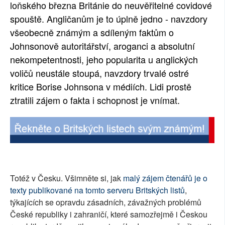
loňského března Británie do neuvěřitelné covidové
spouště. Angličanům je to úplně jedno - navzdory
všeobecně známým a sdíleným faktům o
Johnsonově autoritářství, aroganci a absolutní
nekompetentnosti, jeho popularita u anglických
voličů neustále stoupá, navzdory trvalé ostré
kritice Borise Johnsona v médiích. Lidi prostě
ztratili zájem o fakta i schopnost je vnímat.
Totéž v Česku. Všimněte si, jak
malý zájem čtenářů je o
texty publikované na tomto serveru Britských listů
,
týkajících se opravdu zásadních, závažných problémů
České republiky i zahraničí, které samozřejmě i Českou