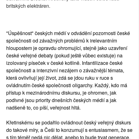
britských elektráren.
"Úspěšnost" českých médií v odvádění pozornosti české
společnosti od závažných problémů k irelevantním
hloupostem je opravdu ohromující, stejně jako uzavření
české veřejné debaty (pokud ještě vůbec existuje) na
izolovaný píseček v české kotlině. Infantilizace české
společnosti a intenzivní nezájem o závažnější témata,
která ovlivňují její život, zdá se jdou ruku v ruce s
ovládnutím české společnosti oligarchy. Každý, kdo má
přístup k mezinárodnímu diskursu, je ohromen, jak
podivné jsou priority dnešních českých médií a jak
nadšeně to, co píší, veřejnost hltá.
Křetinskému se podařilo ovládnout český veřejný diskurs
do takové míry, a Češi to konzumují s entusiasmem, že se
s tím téměř nedá nic dělat, anebo to bude trvat generace,