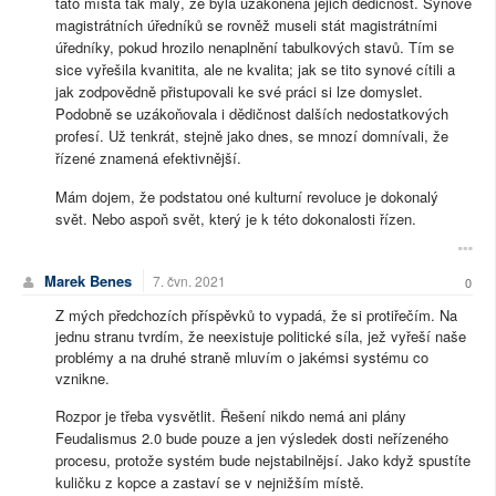
tato místa tak malý, že byla uzákoněna jejich dědičnost. Synové
magistrátních úředníků se rovněž museli stát magistrátními
úředníky, pokud hrozilo nenaplnění tabulkových stavů. Tím se
sice vyřešila kvanitita, ale ne kvalita; jak se tito synové cítili a
jak zodpovědně přistupovali ke své práci si lze domyslet.
Podobně se uzákoňovala i dědičnost dalších nedostatkových
profesí. Už tenkrát, stejně jako dnes, se mnozí domnívali, že
řízené znamená efektivnější.
Mám dojem, že podstatou oné kulturní revoluce je dokonalý
svět. Nebo aspoň svět, který je k této dokonalosti řízen.
Marek Benes
7. čvn. 2021
0
Z mých předchozích příspěvků to vypadá, že si protiřečím. Na
jednu stranu tvrdím, že neexistuje politické síla, jež vyřeší naše
problémy a na druhé straně mluvím o jakémsi systému co
vznikne.
Rozpor je třeba vysvětlit. Řešení nikdo nemá ani plány
Feudalismus 2.0 bude pouze a jen výsledek dosti neřízeného
procesu, protože systém bude nejstabilnějsí. Jako když spustíte
kuličku z kopce a zastaví se v nejnižším místě.