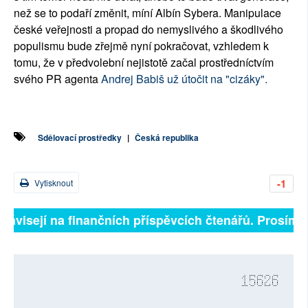
než se to podaří změnit, míní Albín Sybera. Manipulace
české veřejnosti a propad do nemyslivého a škodlivého
populismu bude zřejmě nyní pokračovat, vzhledem k
tomu, že v předvolební nejistotě začal prostředníctvím
svého PR agenta
Andrej Babiš už útočit na "cizáky".
Sdělovací prostředky
|
Česká republika
-1
Vytisknout
závisejí na finančních příspěvcích čtenářů. Prosíme, p
15626