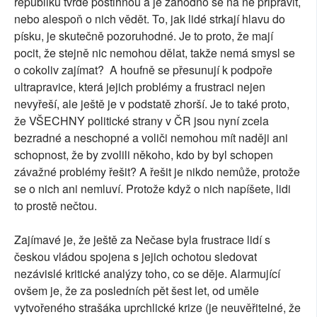
republiku tvrdě postihnou a je záhodno se na ně připravit,
nebo alespoň o nich vědět. To, jak lidé strkají hlavu do
písku, je skutečně pozoruhodné. Je to proto, že mají
pocit, že stejně nic nemohou dělat, takže nemá smysl se
o cokoliv zajímat? A houfně se přesunují k podpoře
ultrapravice, která jejich problémy a frustraci nejen
nevyřeší, ale ještě je v podstatě zhorší. Je to také proto,
že VŠECHNY politické strany v ČR jsou nyní zcela
bezradné a neschopné a voliči nemohou mít naději ani
schopnost, že by zvolili někoho, kdo by byl schopen
závažné problémy řešit? A řešit je nikdo nemůže, protože
se o nich ani nemluví. Protože když o nich napíšete, lidi
to prostě nečtou.
Zajímavé je, že ještě za Nečase byla frustrace lidí s
českou vládou spojena s jejich ochotou sledovat
nezávislé kritické analýzy toho, co se děje. Alarmující
ovšem je, že za posledních pět šest let, od uměle
vytvořeného strašáka uprchlické krize (je neuvěřitelné, že