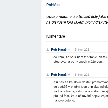
Přihlásit
Upozorňujeme, že Britské listy jako 
na diskusní fóra jakémukoliv diskuté
Komentáře
Petr Haraším
5. čvn. 2021
doufám, že se k nám z británie jen ta
otestován a po 14dnech může ven...
Petr Haraším
5. čvn. 2021
a u nás se ke slovu dostali promořovač
ve světě? v británii jsou ohniska indi
žádná ochrana, vakcinace slabá, nezáj
překryl fakt, že o očkování nejeví záj
nanovo dotoho.