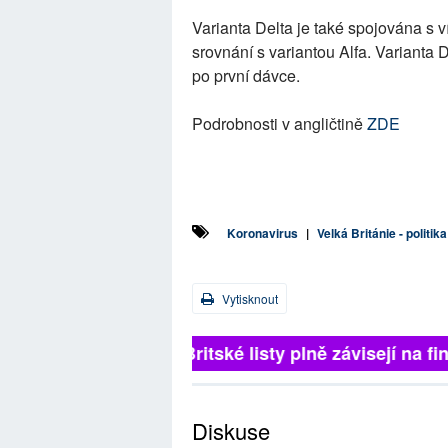
Varianta Delta je také spojována s 
srovnání s variantou Alfa. Varianta 
po první dávce.
Podrobnosti v angličtině
ZDE
Koronavirus
|
Velká Británie - politik
Vytisknout
Britské listy plně závisejí na f
Diskuse