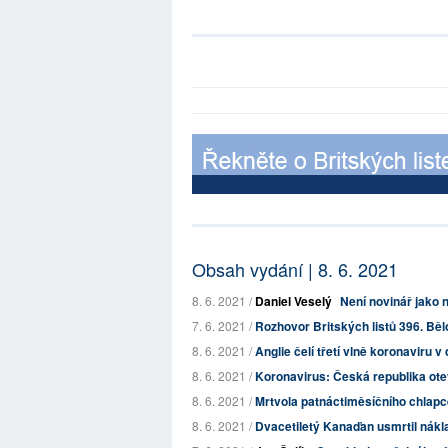
Obsah vydání | 8. 6. 2021
8. 6. 2021 /
Daniel Veselý
Není novinář jako 
7. 6. 2021 /
Rozhovor Britských listů 396. Běl
8. 6. 2021 /
Anglie čelí třetí vlně koronaviru v 
8. 6. 2021 /
Koronavirus: Česká republika otev
8. 6. 2021 /
Mrtvola patnáctiměsíčního chlapce,
8. 6. 2021 /
Dvacetiletý Kanaďan usmrtil nákla