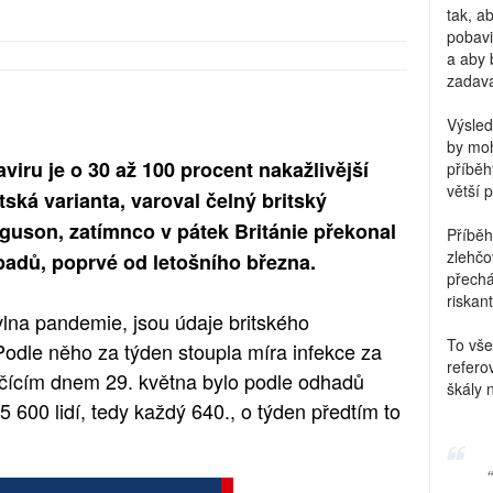
tak, a
pobavi
a aby 
zadava
Výsled
by moh
aviru je o 30 až 100 procent nakažlivější
příběh
větší 
ská varianta, varoval čelný britský
guson, zatímnco v pátek Británie překonal
Příběh
zlehčo
padů, poprvé od letošního března.
přechá
riskant
 vlna pandemie, jsou údaje britského
To vše
Podle něho za týden stoupla míra infekce za
refero
nčícím dnem 29. května bylo podle odhadů
škály 
 600 lidí, tedy každý 640., o týden předtím to