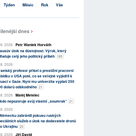
Týden
Měsíc
Rok
Vše
ílenější dnes
 8. 2026
Petr Waniek Horváth
ausův útok na důstojnost. Výrok, který
haluje celý jeho politický příběh
195
 8. 2026
raelský profesor přišel o prestižní pracovní
bídku v USA poté, co se veřejně vyjádřil k
tuaci v Gaze. Nyní mu univerzita vyplatí 250
00 dolarů odškodného
21
 8. 2026
Matěj Metelec
kdo nepozoruje svůj vlastní „soumrak“
21
 8. 2026
 Německu zabránili pokusu ruských
eciálních služeb o útok na dodavatele dronů
o Ukrajinu
20
 8. 2026
Jiří David