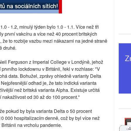
.0 - 1.2, minulý týden bylo 1.0 - 1.1. Více než tři
ly první vakcínu a více než 40 procent britských
, že to rozbije vazbu mezi nákazami na jedné straně
ně druhé.
Neil Ferguson z Imperial College v Londýně, jehož
prvního lockdownu v Británii, řekl v rozhlase: "V
á data. Bohužel, zprávy ohledně varianty Delta
. Nejpřesnější odhad je, že tato indická varianta
ivější než britská varianta Alpha. Existuje určitá
ší nakažlivost od 30 až do 100 procent."
e pokud by byla varianta Delta o 50 procent
k 10 000 hospitalizacím denně, což by byl více než
 Británii na vrcholu pandemie.