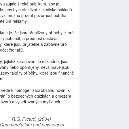
by zaujalo široké publikum, aby je
lo, aby bylo efektivní z hlediska nákladů
bylo možno prodat pozornost publika
telům reklamy.
kem je, že jsou přehlíženy příběhy, které
ly pohoršit, a přednost dostávají
y, které jsou přijatelné a zábavné pro
počet čtenářů.
y, jejichž zpracování je nákladné, jsou
vány nebo opomíjeny, nevšímavě jsou
zeny také ty příběhy, které jsou finančně
ní.
 vede k homogenizaci obsahu novin, k
vání o bezpečných otázkách a omezení
názorů a vyjadřovaných myšlenek.
R.G. Picard, (2004)
“Commercialism and newspaper