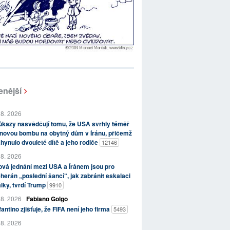
enější
 8. 2026
kazy nasvědčují tomu, že USA svrhly téměř
novou bombu na obytný dům v Íránu, přičemž
hynulo dvouleté dítě a jeho rodiče
12146
 8. 2026
vá jednání mezi USA a Íránem jsou pro
herán „poslední šancí“, jak zabránit eskalaci
lky, tvrdí Trump
9910
 8. 2026
Fabiano Golgo
fantino zjišťuje, že FIFA není jeho firma
5493
 8. 2026