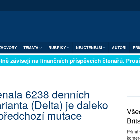
ZHOVORY
TÉMATA
RUBRIKY
NEJČTENĚJŠÍ
AUTOŘI
PŘÍ
ně závisejí na finančních příspěvcích čtenářů. Prosíme
enala 6238 denních
rianta (Delta) je daleko
Všec
 předchozí mutace
Brit
Primár
komerc