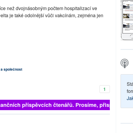
více než dvojnásobným počtem hospitalizací ve
Delta je také odolnější vůči vakcínám, zejména jen
a a společnost
St
1
for
Ja
inančních příspěvcích čtenářů. Prosíme, přispějte. ➥