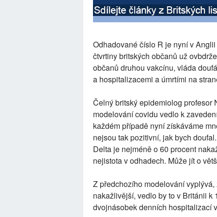
Odhadované číslo R je nyní v Anglii 1
čtvrtiny britských občanů už ovbdrže
občanů druhou vakcínu, vláda doufá
a hospitalizacemi a úmrtími na stra
Čelný britský epidemiolog profesor 
modelování covidu vedlo k zavedení 
každém případě nyní získáváme mnoh
nejsou tak pozitivní, jak bych doufal
Delta je nejméně o 60 procent nakažl
nejistota v odhadech. Může jít o vět
Z předchozího modelování vyplývá, ž
nakažlivější, vedlo by to v Británii 
dvojnásobek denních hospitalizací v