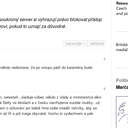
soukromý server si vyhrazují právo blokovat přístup
rovi, pokud to uznají za důvodné.
nejnovější
oblíbené
0
k někdo nedostane, že po vstupu pádí do karantény bude
Polit
Marč
0
i, netesteři...sleduje vůbec někdo z vlády a ministerstva dění
cké Delty ve školách a v česku navrhujeme sundat roušky...už
em o očkování jen babiš hrne stále mladší ročníky, aby se
em až tři a půl mega obyvatel. trochu si vydechnem a pak