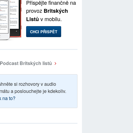
Přispějte finančně na
provoz
Britských
v mobilu.
Listů
CHCI PŘISPĚT
Podcast Britských listů
áhněte si rozhovory v audio
mátu a poslouchejte je kdekoliv.
k na to?