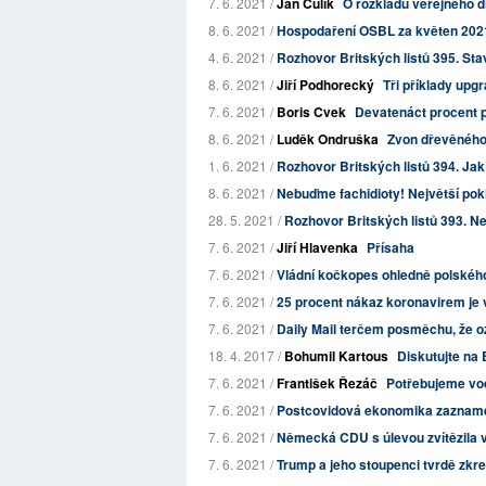
7. 6. 2021 /
Jan Čulík
O rozkladu veřejného d
8. 6. 2021 /
Hospodaření OSBL za květen 202
4. 6. 2021 /
Rozhovor Britských listů 395. Sta
8. 6. 2021 /
Jiří Podhorecký
Tři příklady up
7. 6. 2021 /
Boris Cvek
Devatenáct procent p
8. 6. 2021 /
Luděk Ondruška
Zvon dřevěného
1. 6. 2021 /
Rozhovor Britských listů 394. Jak 
8. 6. 2021 /
Nebuďme fachidioty! Největší pok
28. 5. 2021 /
Rozhovor Britských listů 393. N
7. 6. 2021 /
Jiří Hlavenka
Přísaha
7. 6. 2021 /
Vládní kočkopes ohledně polskéh
7. 6. 2021 /
25 procent nákaz koronavirem je 
7. 6. 2021 /
Daily Mail terčem posměchu, že oz
18. 4. 2017 /
Bohumil Kartous
Diskutujte na 
7. 6. 2021 /
František Řezáč
Potřebujeme vodu
7. 6. 2021 /
Postcovidová ekonomika zaznamen
7. 6. 2021 /
Německá CDU s úlevou zvítězila 
7. 6. 2021 /
Trump a jeho stoupenci tvrdě zkres