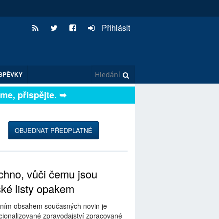
Přihlásit
SPĚVKY
, přispějte. ➥
OBJEDNAT PŘEDPLATNÉ
hno, vůči čemu jsou
ské listy opakem
ním obsahem současných novin je
ionalizované zpravodajství zpracované