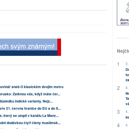
Nejčt
3.
Dů
tu
za
novinář aneb O klasickém dvojím metru
4.
No
orusko: Zatknou vás, když máte čer...
Te
důsledku indické varianty. Nejz...
vá
ře 21. června hranice do EU a do S...
4.
 který se utopil v kanálu La Manc...
In
dní dodávkou čtyři členy muslimsk...
4.