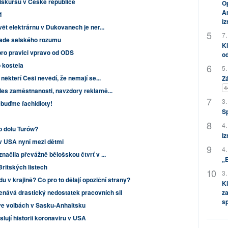
iskursu v České republice
Op
Am
1
i
vět elektrárnu v Dukovanech je ner...
7.
grade selského rozumu
Kl
ro pravici vpravo od ODS
od
 kostela
5.
někteří Češi nevědí, že nemají se...
Zá
4
les zaměstnanosti, navzdory reklamě...
3.
ebuďme fachidioty!
S
4.
o dolu Turów?
Iz
v USA nyní mezi dětmi
4.
načila převážně bělošskou čtvrť v ...
„
Britských listech
3.
 v krajině? Co pro to dělají opoziční strany?
Kl
za
ává drastický nedostatek pracovních sil
s
ve volbách v Sasku-Anhaltsku
lují historii koronaviru v USA