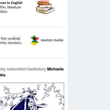
icky nekorektní karikatury
Michaela
áka