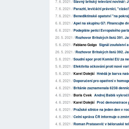
7. 6. 2021 /
Slavný britský televizní novinář: 
7. 6. 2021 /
Paraziti, levičáčtí právníci, "cizá
7. 6. 2021 /
Benediktinské opatství "na pokraji
6. 6. 2021 /
Apel na skupinu G7: FInancujte dv
6. 6. 2021 /
Podepište petici Evropského parl
20. 5. 2021 /
Rozhovor Britských listů 391. J
5. 6. 2021 /
Fabiano Golgo
Signál zoufalství a
26. 5. 2021 /
Rozhovor Britských listů 392. Ja
5. 6. 2021 /
Soudní spor proti Komisi EU za ne
5. 6. 2021 /
Efektivita očkování proti nové va
5. 6. 2021 /
Karel Dolejší
Hnědá je barva naše
4. 6. 2021 /
Doporučení pro opatření v homog
4. 6. 2021 /
Británie zaznamenala 6238 denních 
4. 6. 2021 /
Boris Cvek
Andrej Babiš vykroč
4. 6. 2021 /
Karel Dolejší
Proč demonstrace pr
4. 6. 2021 /
Pražské silnice na jeden den v roc
4. 6. 2021 /
Celní správa ČR informuje o změn
4. 6. 2021 /
Roman Pratasevič v běloruské tel