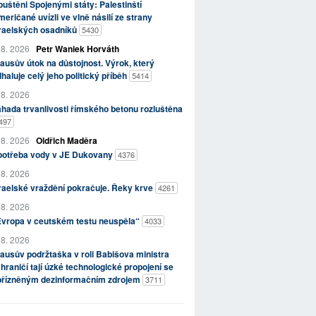
uštěni Spojenými státy: Palestinští
eričané uvízli ve vlně násilí ze strany
zraelských osadníků
5430
 8. 2026
Petr Waniek Horváth
ausův útok na důstojnost. Výrok, který
haluje celý jeho politický příběh
5414
 8. 2026
hada trvanlivosti římského betonu rozluštěna
497
 8. 2026
Oldřich Maděra
potřeba vody v JE Dukovany
4376
 8. 2026
raelské vraždění pokračuje. Řeky krve
4261
 8. 2026
Evropa v ceutském testu neuspěla“
4033
 8. 2026
ausův podržtaška v roli Babišova ministra
hraničí tají úzké technologické propojení se
přízněným dezinformačním zdrojem
3711