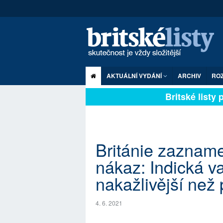
AKTUÁLNÍ VYDÁNÍ
ARCHIV
RO
Britské listy pl
Británie zaznam
nákaz: Indická va
nakažlivější než
4. 6. 2021