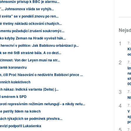
Johnsonův přístup k BBC je alarmu...
ci"... Johnsonova vláda se vyhýb...
 světa" se v pondělí znovu po ren...
ě třetiny nákladů očkování chudých...
Nejsd
amentu požadující zrušení soukromýc...
ako kdyby Zeman na Hradě vyvěsil hák...
7.
 herectví v politice: Jak Babišovu orbánizaci p...
Kl
k se mě StB strašně bála. A co dezi...
od
činnost: Von der Leyen musí na str...
7.
riantě koronaviru
Iz
na
, čili Proč hlasování o nedůvěře Babišovi přece ...
si
enních kolektivech
0
nákaz: Indická varianta (Delta) j...
7.
il směrem k SPD
Ni
oti represívním režimům nefungují - a nikdy nefu...
7.
V
e patřily lidem na kolech
sp
ách týkajících se podmínek přeshra...
pr
evizi podpořil Lukašenka
7.