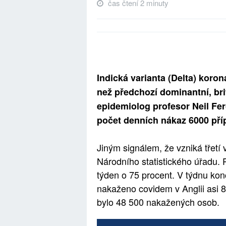
čas čtení 2 minuty
Indická varianta (Delta) koron
než předchozí dominantní, brit
epidemiolog profesor Neil Fer
počet denních nákaz 6000 pří
Jiným signálem, že vzniká třetí
Národního statistického úřadu. 
týden o 75 procent. V týdnu ko
nakaženo covidem v Anglii asi 85
bylo 48 500 nakažených osob.