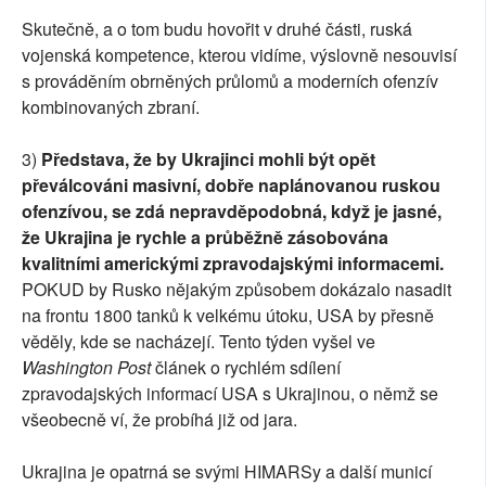
Skutečně, a o tom budu hovořit v druhé části, ruská
vojenská kompetence, kterou vidíme, výslovně nesouvisí
s prováděním obrněných průlomů a moderních ofenzív
kombinovaných zbraní.
3)
Představa, že by Ukrajinci mohli být opět
převálcováni masivní, dobře naplánovanou ruskou
ofenzívou, se zdá nepravděpodobná, když je jasné,
že Ukrajina je rychle a průběžně zásobována
kvalitními americkými zpravodajskými informacemi.
POKUD by Rusko nějakým způsobem dokázalo nasadit
na frontu 1800 tanků k velkému útoku, USA by přesně
věděly, kde se nacházejí. Tento týden vyšel ve
Washington Post
článek o rychlém sdílení
zpravodajských informací USA s Ukrajinou, o němž se
všeobecně ví, že probíhá již od jara.
Ukrajina je opatrná se svými HIMARSy a další municí