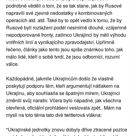
podrobně věděli o tom, že se tak stane, jak by Rusové
napravili své zjevné nedostatky v kombinovaných
operacích atd. atd. Také by to opět vedlo k tomu, že by
Rusové byli roztaženi podél nesmírně dlouhé, vzájemně
nepodporované fronty, zatímco Ukrajinci by měli výhodu
vnitřních linií a vynikajícího zpravodajství. Upřímně
řečeno, články jako tento jsou spíše známkou toho, jak
málo lidé, kteří o sobě tvrdí, že jsou odborníci, rozumí
válce.
Každopádně, jakmile Ukrajincům došlo že vlastně
poskytují podporu těm, kteří argumentují nátlakem na
Ukrajinu, aby souhlasila se špatným mírem, Ukrajinci
změnili svůj narativ. Včera bylo nápadné, jak všechna
otevřená, oficiální prohlášení veslovala zpět.. Mám na
mysli na toto téma tato dvě twitterová vlákna:
"Ukrajinské jednotky znovu dobyly dříve ztracené pozice