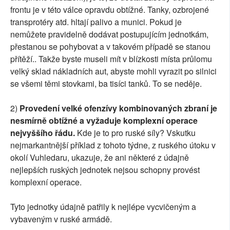
frontu je v této válce opravdu obtížné. Tanky, ozbrojené
transprotéry atd. hltají palivo a munici. Pokud je
nemůžete pravidelně dodávat postupujícím jednotkám,
přestanou se pohybovat a v takovém případě se stanou
přítěží.. Takže byste museli mít v blízkosti místa průlomu
velký sklad nákladních aut, abyste mohli vyrazit po silnici
se všemi těmi stovkami, ba tisíci tanků. To se neděje.
2)
Provedení velké ofenzívy kombinovaných zbraní je
nesmírně obtížné a vyžaduje komplexní operace
nejvyššího řádu.
Kde je to pro ruské síly? Vskutku
nejmarkantnější příklad z tohoto týdne, z ruského útoku v
okolí Vuhledaru, ukazuje, že ani některé z údajně
nejlepších ruských jednotek nejsou schopny provést
komplexní operace.
Tyto jednotky údajně patřily k nejlépe vycvičeným a
vybaveným v ruské armádě.