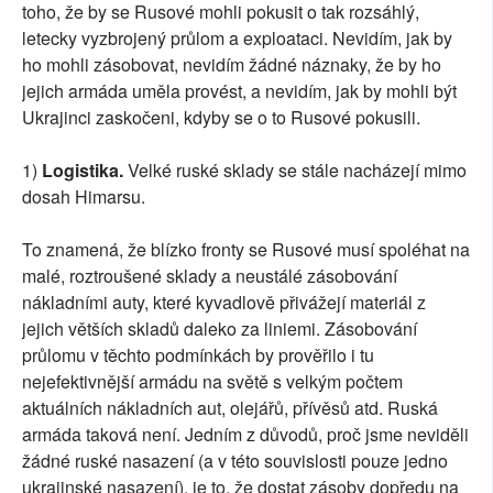
toho, že by se Rusové mohli pokusit o tak rozsáhlý,
letecky vyzbrojený průlom a exploataci. Nevidím, jak by
ho mohli zásobovat, nevidím žádné náznaky, že by ho
jejich armáda uměla provést, a nevidím, jak by mohli být
Ukrajinci zaskočeni, kdyby se o to Rusové pokusili.
1)
Logistika.
Velké ruské sklady se stále nacházejí mimo
dosah Himarsu.
To znamená, že blízko fronty se Rusové musí spoléhat na
malé, roztroušené sklady a neustálé zásobování
nákladními auty, které kyvadlově přivážejí materiál z
jejich větších skladů daleko za liniemi. Zásobování
průlomu v těchto podmínkách by prověřilo i tu
nejefektivnější armádu na světě s velkým počtem
aktuálních nákladních aut, olejářů, přívěsů atd. Ruská
armáda taková není. Jedním z důvodů, proč jsme neviděli
žádné ruské nasazení (a v této souvislosti pouze jedno
ukrajinské nasazení), je to, že dostat zásoby dopředu na