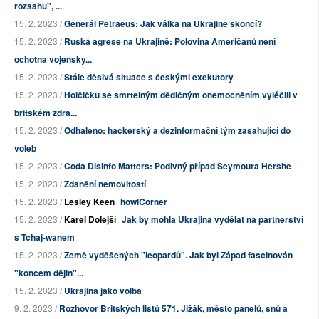
rozsahu", ...
15. 2. 2023 /
Generál Petraeus: Jak válka na Ukrajině skončí?
15. 2. 2023 /
Ruská agrese na Ukrajině: Polovina Američanů není
ochotna vojensky...
15. 2. 2023 /
Stále děsivá situace s českými exekutory
15. 2. 2023 /
Holčičku se smrtelným dědičným onemocněním vyléčili v
britském zdra...
15. 2. 2023 /
Odhaleno: hackerský a dezinformační tým zasahující do
voleb
15. 2. 2023 /
Coda Disinfo Matters: Podivný případ Seymoura Hershe
15. 2. 2023 /
Zdanění nemovitostí
15. 2. 2023 /
Lesley Keen
howlCorner
15. 2. 2023 /
Karel Dolejší
Jak by mohla Ukrajina vydělat na partnerství
s Tchaj-wanem
15. 2. 2023 /
Země vyděšených "leopardů". Jak byl Západ fascinován
"koncem dějin"...
15. 2. 2023 /
Ukrajina jako volba
9. 2. 2023 /
Rozhovor Britských listů 571. Jižák, město panelů, snů a