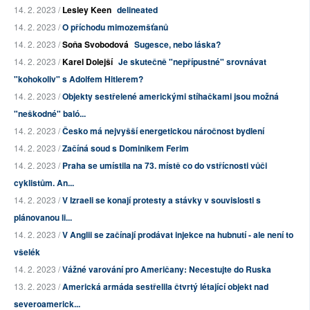
14. 2. 2023 /
Lesley Keen
delineated
14. 2. 2023 /
O příchodu mimozemšťanů
14. 2. 2023 /
Soňa Svobodová
Sugesce, nebo láska?
14. 2. 2023 /
Karel Dolejší
Je skutečně "nepřípustné" srovnávat
"kohokoliv" s Adolfem Hitlerem?
14. 2. 2023 /
Objekty sestřelené americkými stíhačkami jsou možná
"neškodné" baló...
14. 2. 2023 /
Česko má nejvyšší energetickou náročnost bydlení
14. 2. 2023 /
Začíná soud s Dominikem Ferim
14. 2. 2023 /
Praha se umístila na 73. místě co do vstřícnosti vůči
cyklistům. An...
14. 2. 2023 /
V Izraeli se konají protesty a stávky v souvislosti s
plánovanou li...
14. 2. 2023 /
V Anglii se začínají prodávat injekce na hubnutí - ale není to
všelék
14. 2. 2023 /
Vážné varování pro Američany: Necestujte do Ruska
13. 2. 2023 /
Americká armáda sestřelila čtvrtý létající objekt nad
severoamerick...