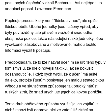
postupných úspěchů v okolí Bachmutu. Asi nejlépe tuto
adaptaci popsal Lawrence Freedman.
Popisuje proces, který není "lidskou vlnou", ale spíše
lidskou obětí. Ubohé jednotky jsou tlačeny vpřed, aby
byly povražděny, ale při svém vraždění snad odhalí
ukrajinské pozice, takže následující ruské jednotky, lépe
vycvičené, zásobované a motivované, mohou těchto
informací využít k postupu.
Předpokládám, že to lze nazvat učením se určitého typu v
tom smyslu, že jde o novější taktiku, jak se pokusit
dosáhnout cíle. I když bych tvrdil, že k učení má ještě
daleko, protože Rusům poskytuje jen malou strategickou
výhodu a ve skutečnosti způsobuje tak prudký nárůst
ruských ztrát, že snad urychluje jejich celkovou porážku.
Tento druh obětavého způsobu využití jejich vojáků, z
nichž mnozí byli dobrovolníci ze zajetí, již ztrácí na