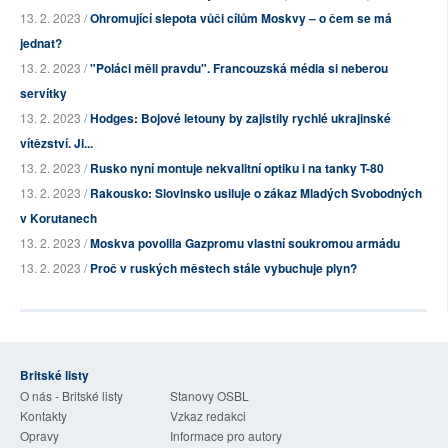
13. 2. 2023 /
Ohromující slepota vůči cílům Moskvy – o čem se má
jednat?
13. 2. 2023 /
"Poláci měli pravdu". Francouzská média si neberou
servítky
13. 2. 2023 /
Hodges: Bojové letouny by zajistily rychlé ukrajinské
vítězství. Ji...
13. 2. 2023 /
Rusko nyní montuje nekvalitní optiku i na tanky T-80
13. 2. 2023 /
Rakousko: Slovinsko usiluje o zákaz Mladých Svobodných
v Korutanech
13. 2. 2023 /
Moskva povolila Gazpromu vlastní soukromou armádu
13. 2. 2023 /
Proč v ruských městech stále vybuchuje plyn?
Britské listy
O nás - Britské listy
Stanovy OSBL
Kontakty
Vzkaz redakci
Opravy
Informace pro autory