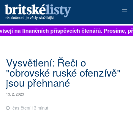
isejí na finančních příspěvcích čtenářů. Prosíme, přis
PŘIHLÁSIT
AKTUÁLNÍ VYDÁNÍ
ARCHIV
Vysvětlení: Řeči o
"obrovské ruské ofenzívě"
ROZHOVORY
jsou přehnané
TÉMATA
13. 2. 2023
NEJČTENĚJŠÍ ZA 7 DNÍ
čas čtení 13 minut
AUTOŘI
PŘÍSPĚVKY NA PROVOZ