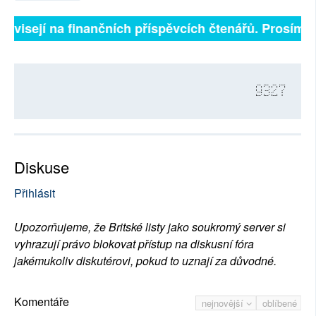
ávisejí na finančních příspěvcích čtenářů. Prosíme, p
9327
Diskuse
Přihlásit
Upozorňujeme, že Britské listy jako soukromý server si
vyhrazují právo blokovat přístup na diskusní fóra
jakémukoliv diskutérovi, pokud to uznají za důvodné.
Komentáře
nejnovější
oblíbené