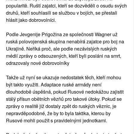
popularitě. Ruští zajatci, kteří se dozvěděli o osudu svých
druhů, kteří souhlasili se službou v bojích, se přestali
hlásit jako dobrovolníci.
Podle Jevgenije Prigožina ze společnosti Wagner už
ruská polovojenská skupina nenabírá zajatce pro boj na
Ukrajině. Neříká proč, ale podle nezávislých ruských
médií zprávy o odsouzených, kteří byli posláni na smrt,
odrazovaly nové dobrovolníky
Takže už nyní se ukazuje nedostatek těch, kteří mohou
být takto využiti. Adaptace ruské armády není
dlouhodobě úspěšná, pokud Rusové nedokážou zajistit
stálý přísun obětních vězňů pro takové útoky. Pokud se
zprávy o realitě již dostaly zpět do ruských věznic, je
nepravděpodobné, že by to byla taktika, kterou by
Rusové mohli použít s pravidelnými jednotkami.