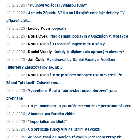
13. 2. 2023 /
"Putinovi vojáci si vylámou zuby"
13. 2. 2023 /
Armády Západu. Válka na Ukrajině odhaluje deficity. "V
případě válk...
13. 2. 2023 /
Lesley Keen
oopsala
13. 2. 2023 /
Boris Cvek
Nad cenami potravin v Otázkách V. Moravce
13. 2. 2023 /
Karel Dolejší
O rozdílné logice míru a války
13. 2. 2023 /
Daniel Veselý
Odkdy je diplomacie sprostým slovem?
13. 2. 2023 /
Jan Čulík
Vyjednával by Daniel Veselý s Adolfem
Hitlerem? Zasazoval by se, ab...
13. 2. 2023 /
Karel Dolejší
Kdo je vůbec schopen uvěřit tvrzení, že
Západ "překazil" Zelenskému...
13. 2. 2023 /
Vysvětlení: Řeči o "obrovské ruské ofenzívě" jsou
přehnané
13. 2. 2023 /
Co je "holobiont" a jak může změnit naše porozumění světu
13. 2. 2023 /
Absence periferního vidění
13. 2. 2023 /
"Imperialismus idiotů"
13. 2. 2023 /
Co ohrožuje ruský vliv na jižním Kavkazu
13. 2. 2023 /
Je tohle začátek nových závodů v jaderném zbrojení?