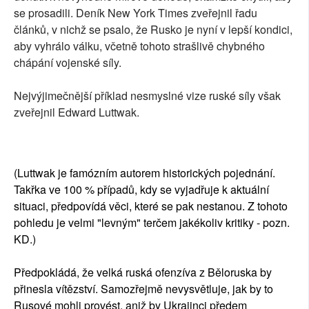
se prosadili. Deník New York Times zveřejnil řadu
článků, v nichž se psalo, že Rusko je nyní v lepší kondici,
aby vyhrálo válku, včetně tohoto strašlivě chybného
chápání vojenské síly.
Nejvýjimečnější příklad nesmyslné vize ruské síly však
zveřejnil Edward Luttwak.
(Luttwak je famózním autorem historických pojednání.
Takřka ve 100 % případů, kdy se vyjadřuje k aktuální
situaci, předpovídá věci, které se pak nestanou. Z tohoto
pohledu je velmi "levným" terčem jakékoliv kritiky - pozn.
KD.)
Předpokládá, že velká ruská ofenzíva z Běloruska by
přinesla vítězství. Samozřejmě nevysvětluje, jak by to
Rusové mohli provést, aniž by Ukrajinci předem