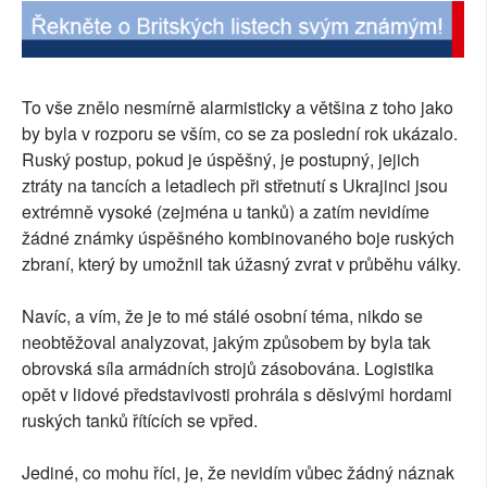
To vše znělo nesmírně alarmisticky a většina z toho jako
by byla v rozporu se vším, co se za poslední rok ukázalo.
Ruský postup, pokud je úspěšný, je postupný, jejich
ztráty na tancích a letadlech při střetnutí s Ukrajinci jsou
extrémně vysoké (zejména u tanků) a zatím nevidíme
žádné známky úspěšného kombinovaného boje ruských
zbraní, který by umožnil tak úžasný zvrat v průběhu války.
Navíc, a vím, že je to mé stálé osobní téma, nikdo se
neobtěžoval analyzovat, jakým způsobem by byla tak
obrovská síla armádních strojů zásobována. Logistika
opět v lidové představivosti prohrála s děsivými hordami
ruských tanků řítících se vpřed.
Jediné, co mohu říci, je, že nevidím vůbec žádný náznak