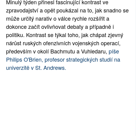
Minulý týden přinesl fascinující kontrast ve
SOCIÁLNÍ SÍTĚ
zpravodajství a opět poukázal na to, jak snadno se
může určitý narativ o válce rychle rozšířit a
RUBRIKY
dokonce začít ovlivňovat debaty a případně i
politiku. Kontrast se týkal toho, jak chápat zjevný
PLNÁ VERZE STRÁNEK
nárůst ruských ofenzivních vojenských operací,
především v okolí Bachmutu a Vuhledaru,
píše
Philips O'Brien, profesor strategických studií na
univerzitě v St. Andrews.