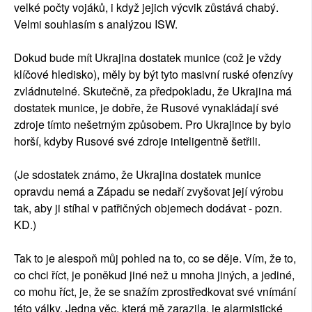
velké počty vojáků, i když jejich výcvik zůstává chabý.
Velmi souhlasím s analýzou ISW.
Dokud bude mít Ukrajina dostatek munice (což je vždy
klíčové hledisko), měly by být tyto masivní ruské ofenzívy
zvládnutelné. Skutečně, za předpokladu, že Ukrajina má
dostatek munice, je dobře, že Rusové vynakládají své
zdroje tímto nešetrným způsobem. Pro Ukrajince by bylo
horší, kdyby Rusové své zdroje inteligentně šetřili.
(Je sdostatek známo, že Ukrajina dostatek munice
opravdu nemá a Západu se nedaří zvyšovat její výrobu
tak, aby ji stíhal v patřičných objemech dodávat - pozn.
KD.)
Tak to je alespoň můj pohled na to, co se děje. Vím, že to,
co chci říct, je poněkud jiné než u mnoha jiných, a jediné,
co mohu říct, je, že se snažím zprostředkovat své vnímání
této války. Jedna věc, která mě zarazila, je alarmistické