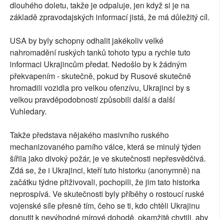
dlouhého doletu, takže je odpaluje, jen když si je na
základě zpravodajských informací jistá, že má důležitý cíl.
USA by byly schopny odhalit jakékoliv velké
nahromadění ruských tanků tohoto typu a rychle tuto
informaci Ukrajincům předat. Nedošlo by k žádným
překvapením - skutečně, pokud by Rusové skutečně
hromadili vozidla pro velkou ofenzívu, Ukrajinci by s
velkou pravděpodobností způsobili další a další
Vuhledary.
Takže představa nějakého masivního ruského
mechanizovaného parního válce, která se minulý týden
šířila jako divoký požár, je ve skutečnosti nepřesvědčivá.
Zdá se, že i Ukrajinci, kteří tuto historku (anonymně) na
začátku týdne přiživovali, pochopili, že jim tato historka
neprospívá. Ve skutečnosti byly příběhy o rostoucí ruské
vojenské síle přesně tím, čeho se ti, kdo chtěli Ukrajinu
donutit k nevýhodné mírové dohodě, okamžitě chytili, aby