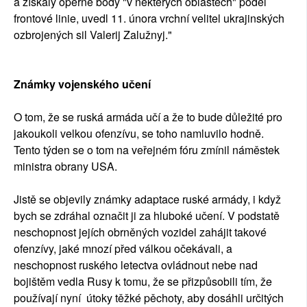
a získaly opěrné body "v některých oblastech" podél
frontové linie, uvedl 11. února vrchní velitel ukrajinských
ozbrojených sil Valerij Zalužnyj."
Známky vojenského učení
O tom, že se ruská armáda učí a že to bude důležité pro
jakoukoli velkou ofenzívu, se toho namluvilo hodně.
Tento týden se o tom na veřejném fóru zmínil náměstek
ministra obrany USA.
Jistě se objevily známky adaptace ruské armády, i když
bych se zdráhal označit ji za hluboké učení. V podstatě
neschopnost jejích obrněných vozidel zahájit takové
ofenzívy, jaké mnozí před válkou očekávali, a
neschopnost ruského letectva ovládnout nebe nad
bojištěm vedla Rusy k tomu, že se přizpůsobili tím, že
používají nyní útoky těžké pěchoty, aby dosáhli určitých