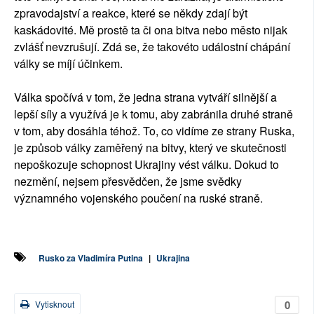
zpravodajství a reakce, které se někdy zdají být
kaskádovité. Mě prostě ta či ona bitva nebo město nijak
zvlášť nevzrušují. Zdá se, že takovéto událostní chápání
války se míjí účinkem.
Válka spočívá v tom, že jedna strana vytváří silnější a
lepší síly a využívá je k tomu, aby zabránila druhé straně
v tom, aby dosáhla téhož. To, co vidíme ze strany Ruska,
je způsob války zaměřený na bitvy, který ve skutečnosti
nepoškozuje schopnost Ukrajiny vést válku. Dokud to
nezmění, nejsem přesvědčen, že jsme svědky
významného vojenského poučení na ruské straně.
Rusko za Vladimíra Putina
|
Ukrajina
0
Vytisknout