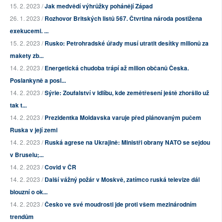
15. 2. 2023 /
Jak medvědí výhrůžky pohánějí Západ
26. 1. 2023 /
Rozhovor Britských listů 567. Čtvrtina národa postižena
exekucemi. ...
15. 2. 2023 /
Rusko: Petrohradské úřady musí utratit desítky milionů za
makety zb...
14. 2. 2023 /
Energetická chudoba trápí až milion občanů Česka.
Poslankyně a posl...
14. 2. 2023 /
Sýrie: Zoufalství v Idlíbu, kde zemětřesení ještě zhoršilo už
tak t...
14. 2. 2023 /
Prezidentka Moldavska varuje před plánovaným pučem
Ruska v její zemi
14. 2. 2023 /
Ruská agrese na Ukrajině: Ministři obrany NATO se sejdou
v Bruselu;...
14. 2. 2023 /
Covid v ČR
14. 2. 2023 /
Další vážný požár v Moskvě, zatímco ruská televize dál
blouzní o ok...
14. 2. 2023 /
Česko ve své moudrosti jde proti všem mezinárodním
trendům