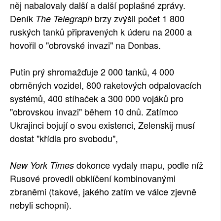
něj nabalovaly další a další poplašné zprávy.
Deník
brzy zvýšil počet 1 800
The Telegraph
ruských tanků připravených k úderu na 2000 a
hovořil o "obrovské invazi" na Donbas.
Putin prý shromažďuje 2 000 tanků, 4 000
obrněných vozidel, 800 raketových odpalovacích
systémů, 400 stíhaček a 300 000 vojáků pro
"obrovskou invazi" během 10 dnů. Zatímco
Ukrajinci bojují o svou existenci, Zelenskij musí
dostat "křídla pro svobodu",
dokonce vydaly mapu, podle níž
New York Times
Rusové provedli obklíčení kombinovanými
zbraněmi (takové, jakého zatím ve válce zjevně
nebyli schopni).