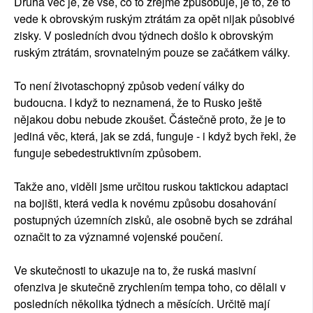
Druhá věc je, že vše, co to zřejmě způsobuje, je to, že to
vede k obrovským ruským ztrátám za opět nijak působivé
zisky. V posledních dvou týdnech došlo k obrovským
ruským ztrátám, srovnatelným pouze se začátkem války.
To není životaschopný způsob vedení války do
budoucna. I když to neznamená, že to Rusko ještě
nějakou dobu nebude zkoušet. Částečně proto, že je to
jediná věc, která, jak se zdá, funguje - i když bych řekl, že
funguje sebedestruktivním způsobem.
Takže ano, viděli jsme určitou ruskou taktickou adaptaci
na bojišti, která vedla k novému způsobu dosahování
postupných územních zisků, ale osobně bych se zdráhal
označit to za významné vojenské poučení.
Ve skutečnosti to ukazuje na to, že ruská masivní
ofenziva je skutečně zrychlením tempa toho, co dělali v
posledních několika týdnech a měsících. Určitě mají