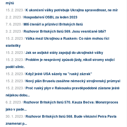
mýtů
15. 2. 2023 /
K ukončení války potřebuje Ukrajina spravedlnost, ne mír
2. 2. 2023 /
Hospodaření OSBL za leden 2023
7. 6. 2020 /
Milí čtenáři a příznivci Britských listů
3. 2. 2023 /
Rozhovor Britských listů 569. Jsou vesničané blbí?
15. 2. 2023 /
Válka mezi Ukrajinou a Ruskem: Co nám mohou říci
statistiky
15. 2. 2023 /
Jak se asijské státy zapojují do ukrajinské války
15. 2. 2023 /
Problém je nesprávný způsob jízdy, nikoli stromy stojící
podél silnic.
15. 2. 2023 /
Když ještě USA sázely na "ruský zázrak"
15. 2. 2023 /
Nový plán Bruselu zasáhne německý strojírenský průmysl
15. 2. 2023 /
Proč ruský plyn v Rakousku pravděpodobně zůstane ještě
nějakou dobu...
6. 2. 2023 /
Rozhovor Britských listů 570. Kauza Bečva: Monstrproces
jako v pade...
30. 1. 2023 /
Rozhovor Britských listů 568. Bude vítězství Petra Pavla
znamenat p...