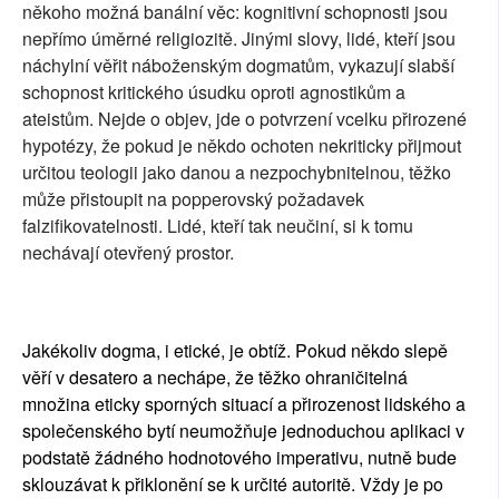
někoho možná banální věc: kognitivní schopnosti jsou
nepřímo úměrné religiozitě. Jinými slovy, lidé, kteří jsou
náchylní věřit náboženským dogmatům, vykazují slabší
schopnost kritického úsudku oproti agnostikům a
ateistům. Nejde o objev, jde o potvrzení vcelku přirozené
hypotézy, že pokud je někdo ochoten nekriticky přijmout
určitou teologii jako danou a nezpochybnitelnou, těžko
může přistoupit na popperovský požadavek
falzifikovatelnosti. Lidé, kteří tak neučiní, si k tomu
nechávají otevřený prostor.
Jakékoliv dogma, i etické, je obtíž. Pokud někdo slepě
věří v desatero a nechápe, že těžko ohraničitelná
množina eticky sporných situací a přirozenost lidského a
společenského bytí neumožňuje jednoduchou aplikaci v
podstatě žádného hodnotového imperativu, nutně bude
sklouzávat k přiklonění se k určité autoritě. Vždy je po