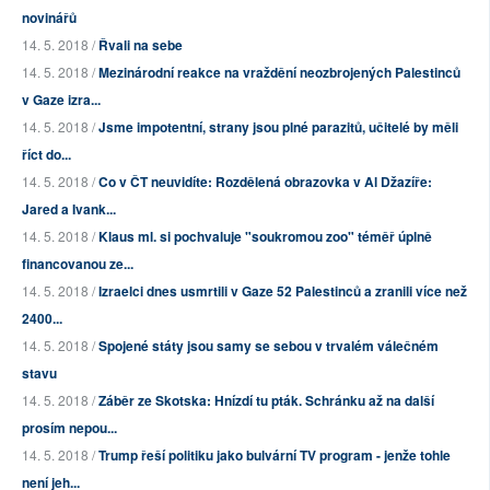
novinářů
14. 5. 2018 /
Řvali na sebe
14. 5. 2018 /
Mezinárodní reakce na vraždění neozbrojených Palestinců
v Gaze izra...
14. 5. 2018 /
Jsme impotentní, strany jsou plné parazitů, učitelé by měli
říct do...
14. 5. 2018 /
Co v ČT neuvidíte: Rozdělená obrazovka v Al Džazíře:
Jared a Ivank...
14. 5. 2018 /
Klaus ml. si pochvaluje "soukromou zoo" téměř úplně
financovanou ze...
14. 5. 2018 /
Izraelci dnes usmrtili v Gaze 52 Palestinců a zranili více než
2400...
14. 5. 2018 /
Spojené státy jsou samy se sebou v trvalém válečném
stavu
14. 5. 2018 /
Záběr ze Skotska: Hnízdí tu pták. Schránku až na další
prosím nepou...
14. 5. 2018 /
Trump řeší politiku jako bulvární TV program - jenže tohle
není jeh...