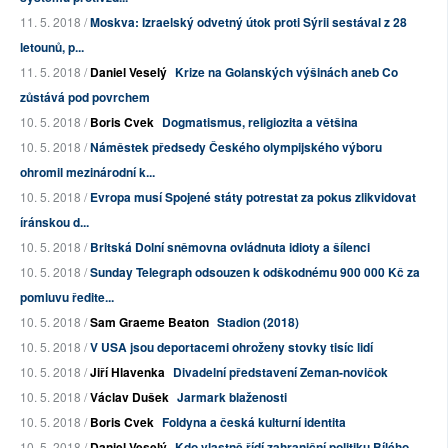
11. 5. 2018 /
Moskva: Izraelský odvetný útok proti Sýrii sestával z 28
letounů, p...
11. 5. 2018 /
Daniel Veselý
Krize na Golanských výšinách aneb Co
zůstává pod povrchem
10. 5. 2018 /
Boris Cvek
Dogmatismus, religiozita a většina
10. 5. 2018 /
Náměstek předsedy Českého olympijského výboru
ohromil mezinárodní k...
10. 5. 2018 /
Evropa musí Spojené státy potrestat za pokus zlikvidovat
íránskou d...
10. 5. 2018 /
Britská Dolní sněmovna ovládnuta idioty a šílenci
10. 5. 2018 /
Sunday Telegraph odsouzen k odškodnému 900 000 Kč za
pomluvu ředite...
10. 5. 2018 /
Sam Graeme Beaton
Stadion (2018)
10. 5. 2018 /
V USA jsou deportacemi ohroženy stovky tisíc lidí
10. 5. 2018 /
Jiří Hlavenka
Divadelní představení Zeman-novičok
10. 5. 2018 /
Václav Dušek
Jarmark blaženosti
10. 5. 2018 /
Boris Cvek
Foldyna a česká kulturní identita
10. 5. 2018 /
Daniel Veselý
Kdo vlastně řídí zahraniční politiku Bílého