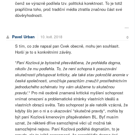
čemž se výrazně podílela tzv. politická korektnost. To je totiž
prapříčina toho, proč tradiční média ztratila značnou část své
důvěryhodnosti.
Pavel Urban
10. kvě. 2018
0
S tím, co zde napsal pan Cvek obecně, mohu jen souhlasit.
Horší je to s konkrétními závěry.
"
Paní Kozlová je bytostně přesvědčena, že prohlédla dogma,
nikoliv že mu podlehla. To, že není schopna k posuzování
skutečnosti přistupovat kriticky, ale také stav pokročilé anomie v
české společnosti, umožňuje parazitům zneužít prostřednictvím
jednoduchého schématu 'my vám ukážeme tu skutečnou
pravdu'.
" Pro mě osobně znamená kritické myšlení schopnost
vnímat omezení a problematické stránky vlastních ideálů a
vlastních obrazů světa. Tato schopnost je ale natolik vzácná, že
kdyby šlo jen o ni a o ukazování "skutečné pravdy", mohla by
být paní Kozlová kmenovým přispěvatelem BL. Byť musím
uznat, že některé dříve samozřejmé věci už možná tak
samozřejmé nejsou. Paní Kozlová podléhá dogmatům, to je
pravda, ale to ještě neznamená, že neprohlédla dogma jiné.