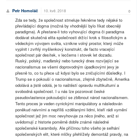
Petr Homoláč
10. kvě. 2018
0
Zda se tedy, že společnost stmeluje řekněme tedy nějaké to
převládající dogma (možná by vhodnější bylo říkat obecněji
paradigma). A přestane-li toto vyhovující dogma či paradigma
dodávat skutečná elita společnosti držící krok s filosofickým a
vědeckým vývojem světa, vznikne volný prostor, který může
vyplnit i zvrhlý myšlenkový konstrukt, de facto vracející
společnost pár desítek, v lecčems i stovek let dozadu.
Ruský, polský, maďarský nebo turecký dnes rozvíjející se
nacionalismus se všemi doprovodným úpadkovými jevy je
přesně to, co tu přece už kdysi bylo se zničujícími důsledky. I
Trump se o pokouší o nacionalismus, zřejmě zbytečně, Amerika
odolává a jistě odolá, je to naštěstí opravdu multikulturní a
svobodná společnost. I u nás lze pozorovat české
pseudovlastence pokoušející se zblbnout národ nacionalismem.
Tento proces je veden cynickými manipulátory a následován
poněkud naivními a nepříliš vzdělanými lidmi, kteří rádi vymění
společnost jež jim moc nevyhovuje za něco jiného, aniž si
uvědomují z historie poměrně dobře známé následné
společenské karamboly. Ale příčinou toho všeho je selhání
společenských elit, které mlčky přehlížely demontáž pravdy, na