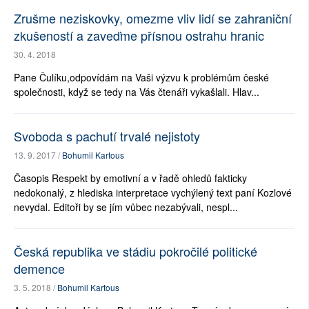
Zrušme neziskovky, omezme vliv lidí se zahraniční
zkušeností a zaveďme přísnou ostrahu hranic
30. 4. 2018
Pane Čulíku,odpovídám na Vaši výzvu k problémům české
společnosti, když se tedy na Vás čtenáři vykašlali. Hlav...
Svoboda s pachutí trvalé nejistoty
13. 9. 2017 /
Bohumil Kartous
Časopis Respekt by emotivní a v řadě ohledů fakticky
nedokonalý, z hlediska interpretace vychýlený text paní Kozlové
nevydal. Editoři by se jím vůbec nezabývali, nespl...
Česká republika ve stádiu pokročilé politické
demence
3. 5. 2018 /
Bohumil Kartous