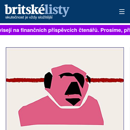
sejí na finančních příspěvcích čtenářů. Prosíme, přisp
PŘIHLÁSIT
AKTUÁLNÍ VYDÁNÍ
ARCHIV
ROZHOVORY
TÉMATA
NEJČTENĚJŠÍ ZA 7 DNÍ
AUTOŘI
PŘÍSPĚVKY NA PROVOZ