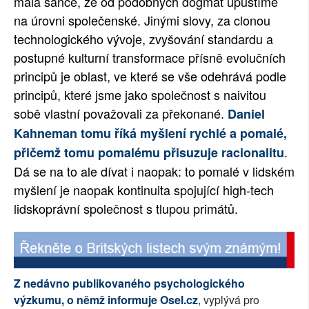
malá šance, že od podobných dogmat upustíme
na úrovni společenské. Jinými slovy, za clonou
technologického vývoje, zvyšování standardu a
postupné kulturní transformace přísně evolučních
principů je oblast, ve které se vše odehrává podle
principů, které jsme jako společnost s naivitou
sobě vlastní považovali za překonané.
Daniel
Kahneman tomu říká myšlení rychlé a pomalé,
.
přičemž tomu pomalému přisuzuje racionalitu
Dá se na to ale dívat i naopak: to pomalé v lidském
myšlení je naopak kontinuita spojující high-tech
lidskoprávní společnost s tlupou primátů.
Z nedávno publikovaného psychologického
výzkumu, o němž informuje Osel.cz
, vyplývá pro