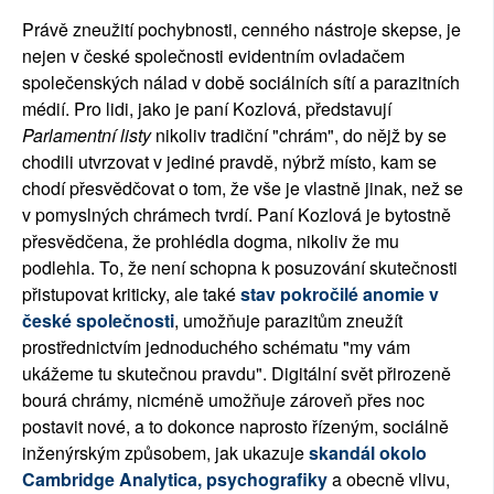
Právě zneužití pochybnosti, cenného nástroje skepse, je
nejen v české společnosti evidentním ovladačem
společenských nálad v době sociálních sítí a parazitních
médií. Pro lidi, jako je paní Kozlová, představují
Parlamentní listy
nikoliv tradiční "chrám", do nějž by se
chodili utvrzovat v jediné pravdě, nýbrž místo, kam se
chodí přesvědčovat o tom, že vše je vlastně jinak, než se
v pomyslných chrámech tvrdí. Paní Kozlová je bytostně
přesvědčena, že prohlédla dogma, nikoliv že mu
podlehla. To, že není schopna k posuzování skutečnosti
přistupovat kriticky, ale také
stav pokročilé anomie v
české společnosti
, umožňuje parazitům zneužít
prostřednictvím jednoduchého schématu "my vám
ukážeme tu skutečnou pravdu". Digitální svět přirozeně
bourá chrámy, nicméně umožňuje zároveň přes noc
postavit nové, a to dokonce naprosto řízeným, sociálně
inženýrským způsobem, jak ukazuje
skandál okolo
Cambridge Analytica, psychografiky
a obecně vlivu,