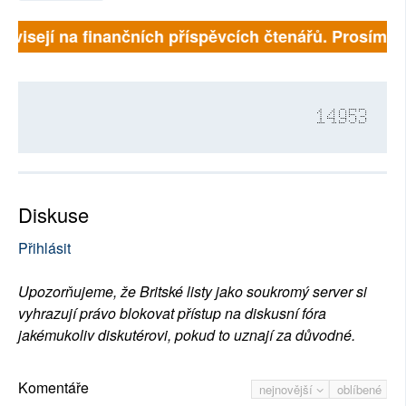
ávisejí na finančních příspěvcích čtenářů. Prosíme, př
14953
Diskuse
Přihlásit
Upozorňujeme, že Britské listy jako soukromý server si
vyhrazují právo blokovat přístup na diskusní fóra
jakémukoliv diskutérovi, pokud to uznají za důvodné.
Komentáře
nejnovější
oblíbené