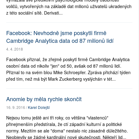
voličů, vytvořených na základě dat milionů uživatelů ukradených
z této sociální sítě. Derivati...
Facebook: Nevhodně jsme poskytli firmě
Cambridge Analytica data od 87 milionů lidí
4. 4. 2018
Facebook přiznal, že zřejmě poskytl firmě Cambridge Analytica
osobní data od nikoliv "jen" od 50, avšak od 87 milionů lidí.
Přiznal to na svém blou Mike Schroepfer. Zpráva přichází týden
před tím, než má být Mark Zuckerberg vyslýchán v tét...
Anomie by měla rychle skončit
16. 9. 2016 /
Karel Dolejší
Nejsou tomu ještě ani tři roky, co většina "vlastenců"
přinejmenším předstírala, že ctí západní kulturní a politické
normy. Mezitím se ale "doma" nestalo nic zásadně důležitého.
Neobjevily se žádné kardinální nové skutečnosti. Někteří lid...