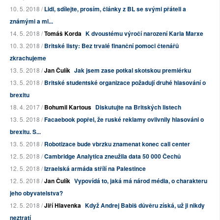
10. 5. 2018 /
Lidi, sdílejte, prosím, články z BL se svými přáteli a
známými a ml...
14. 5. 2018 /
Tomáš Korda
K dvoustému výročí narození Karla Marxe
10. 3. 2018 /
Britské listy: Bez trvalé finanční pomoci čtenářů
zkrachujeme
13. 5. 2018 /
Jan Čulík
Jak jsem zase potkal skotskou premiérku
13. 5. 2018 /
Britské studentské organizace požadují druhé hlasování o
brexitu
18. 4. 2017 /
Bohumil Kartous
Diskutujte na Britských listech
13. 5. 2018 /
Facaebook popřel, že ruské reklamy ovlivnily hlasováni o
brexitu. S...
13. 5. 2018 /
Robotizace bude vbrzku znamenat konec call center
12. 5. 2018 /
Cambridge Analytica zneužila data 50 000 Čechů
12. 5. 2018 /
Izraelská armáda střílí na Palestince
12. 5. 2018 /
Jan Čulík
Vypovídá to, jaká má národ média, o charakteru
jeho obyvatelstva?
12. 5. 2018 /
Jiří Hlavenka
Když Andrej Babiš důvěru získá, už ji nikdy
neztratí