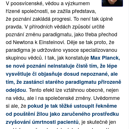
V poosvícenské, vědou a výzkumem
řízené společnosti, se zažila představa,
že poznání zakládá progresi. To není tak úplně
pravda. V přírodních vědách způsobí určité
poznání změnu paradigmatu, jako třeba přechod
od Newtona k Einsteinovi. Děje se tak proto, že
paradigma je udržováno vysoce specializovanou
skupinou vědců. I tak, jak konstatuje
Max Planck,
se nové poznání neinstaluje čistě tím, že lépe
vysvětluje či objasňuje dosud nepoznané, ale
tím, že zastánci starého paradigmatu přirozeně
. Tento efekt lze vztáhnou obecně, nejen
odejdou
na vědu, ale i na společenské změny. Uvědomme
si ale, že
pokud je tak těžké ustoupit řekněme
od pouštění žilou jako zaručeného prostředku
, je skutečně jen
zvyšování úmrtnosti pacientů