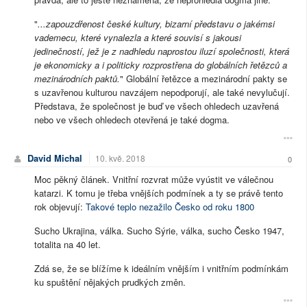
"
...zapouzdřenost české kultury, bizarní představu o jakémsi
vademecu, které vynalezla a které souvisí s jakousi
jedinečností, jež je z nadhledu naprostou iluzí společnosti, která
je ekonomicky a i politicky rozprostřena do globálních řetězců a
mezinárodních paktů.
" Globální řetězce a mezinárodní pakty se
s uzavřenou kulturou navzájem nepodporují, ale také nevylučují.
Představa, že společnost je buď ve všech ohledech uzavřená
nebo ve všech ohledech otevřená je také dogma.
David Michal
10. kvě. 2018
0
Moc pěkný článek. Vnitřní rozvrat může vyústit ve válečnou
katarzi. K tomu je třeba vnějších podmínek a ty se právě tento
rok objevují:
Takové teplo nezažilo Česko od roku 1800
Sucho Ukrajina, válka. Sucho Sýrie, válka, sucho Česko 1947,
totalita na 40 let.
Zdá se, že se blížíme k ideálním vnějším i vnitřním podmínkám
ku spuštění nějakých prudkých změn.