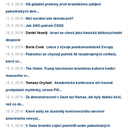
15. 5. 2018 /
Sílí globální protesty proti izraelskému zabíjení
palestinských dem...
11. 5. 2018 /
Ničí sociální sítě demokracii?
15. 5. 2018 /
Jak ANO požralo ČSSD
15. 5. 2018 /
Daniel Veselý
Izrael se chová jako klasická blízkovýchodní
despocie
15. 5. 2018 /
Boris Cvek
Lekce z vývoje postkomunistické Evropy
15. 5. 2018 /
Palestinci se chystají pohřbít 58 neozbrojených civilistů,
které vč...
15. 5. 2018 /
The Onion: Trump fascinován izraelskou kulturní tradicí
masového vr...
15. 5. 2018 /
Tomasz Oryński
Akademická konference šíří trestné
protipolské myšlenky, strana PiS...
15. 5. 2018 /
Za demonstracemi v Gaze byl Hamas, ale byly daleko širší,
než co do...
15. 5. 2018 /
Které státy se účastnily kontroverzního otevření
amerického velvysl...
15. 5. 2018 /
V Gaze izraelští vojáci postřelili sedm palestinských