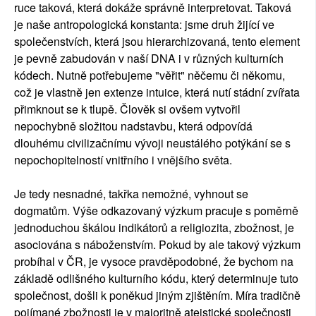
ruce taková, která dokáže správně interpretovat. Taková
je naše antropologická konstanta: jsme druh žijící ve
společenstvích, která jsou hierarchizovaná, tento element
je pevně zabudován v naší DNA i v různých kulturních
kódech. Nutně potřebujeme "věřit" něčemu či někomu,
což je vlastně jen extenze intuice, která nutí stádní zvířata
přimknout se k tlupě. Člověk si ovšem vytvořil
nepochybně složitou nadstavbu, která odpovídá
dlouhému civilizačnímu vývoji neustálého potýkání se s
nepochopitelností vnitřního i vnějšího světa.
Je tedy nesnadné, takřka nemožné, vyhnout se
dogmatům. Výše odkazovaný výzkum pracuje s poměrně
jednoduchou škálou indikátorů a religiozita, zbožnost, je
asociována s náboženstvím. Pokud by ale takový výzkum
probíhal v ČR, je vysoce pravděpodobné, že bychom na
základě odlišného kulturního kódu, který determinuje tuto
společnost, došli k poněkud jiným zjištěním. Míra tradičně
pojímané zbožnosti je v majoritně ateistické společnosti