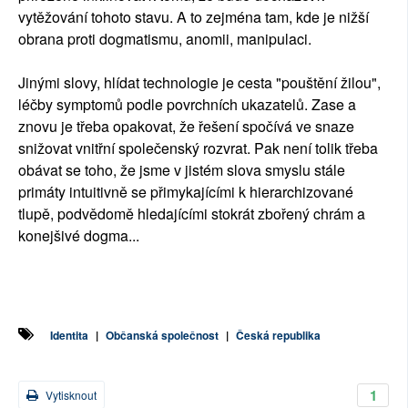
vytěžování tohoto stavu. A to zejména tam, kde je nižší
obrana proti dogmatismu, anomii, manipulaci.
Jinými slovy, hlídat technologie je cesta "pouštění žilou",
léčby symptomů podle povrchních ukazatelů. Zase a
znovu je třeba opakovat, že řešení spočívá ve snaze
snižovat vnitřní společenský rozvrat. Pak není tolik třeba
obávat se toho, že jsme v jistém slova smyslu stále
primáty intuitivně se přimykajícími k hierarchizované
tlupě, podvědomě hledajícími stokrát zbořený chrám a
konejšivé dogma...
Identita
|
Občanská společnost
|
Česká republika
1
Vytisknout