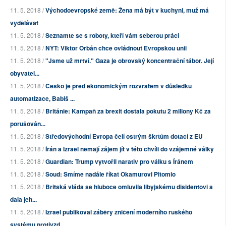
11. 5. 2018 /
Východoevropské země: Žena má být v kuchyni, muž má
vydělávat
11. 5. 2018 /
Seznamte se s roboty, kteří vám seberou práci
11. 5. 2018 /
NYT: Viktor Orbán chce ovládnout Evropskou unii
11. 5. 2018 /
"Jsme už mrtví." Gaza je obrovský koncentrační tábor. Její
obyvatel...
11. 5. 2018 /
Česko je před ekonomickým rozvratem v důsledku
automatizace, Babiš ...
11. 5. 2018 /
Británie: Kampaň za brexit dostala pokutu 2 miliony Kč za
porušován...
11. 5. 2018 /
Středovýchodní Evropa čelí ostrým škrtům dotací z EU
11. 5. 2018 /
Írán a Izrael nemají zájem jít v této chvíli do vzájemné války
11. 5. 2018 /
Guardian: Trump vytvořil narativ pro válku s Íránem
11. 5. 2018 /
Soud: Smíme nadále říkat Okamurovi Pitomio
11. 5. 2018 /
Britská vláda se hluboce omluvila libyjskému disidentovi a
dala jeh...
11. 5. 2018 /
Izrael publikoval záběry zničení moderního ruského
systému protivzd...