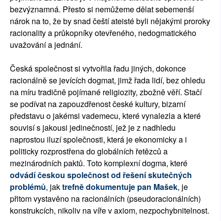
bezvýznamná. Přesto si nemůžeme dělat sebemenší
nárok na to, že by snad čeští ateisté byli nějakými proroky
racionality a průkopníky otevřeného, nedogmatického
uvažování a jednání.
Česká společnost si vytvořila řadu jiných, dokonce
racionálně se jevících dogmat, jimž řada lidí, bez ohledu
na míru tradičně pojímané religiozity, zbožně věří. Stačí
se podívat na zapouzdřenost české kultury, bizarní
představu o jakémsi vademecu, které vynalezla a které
souvisí s jakousi jedinečností, jež je z nadhledu
naprostou iluzí společnosti, která je ekonomicky a i
politicky rozprostřena do globálních řetězců a
mezinárodních paktů. Toto komplexní dogma, které
odvádí českou společnost od řešení skutečných
problémů
, jak
trefně dokumentuje pan Mašek
, je
přitom vystavěno na racionálních (pseudoracionálních)
konstrukcích, nikoliv na víře v axiom, nezpochybnitelnost.