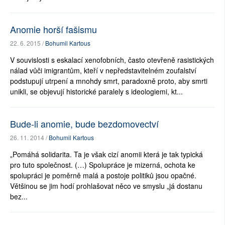
Anomie horší fašismu
22. 6. 2015 /
Bohumil Kartous
V souvislosti s eskalací xenofobních, často otevřeně rasistických
nálad vůči imigrantům, kteří v nepředstavitelném zoufalství
podstupují utrpení a mnohdy smrt, paradoxně proto, aby smrti
unikli, se objevují historické paralely s ideologiemi, kt...
Bude-li anomie, bude bezdomovectví
26. 11. 2014 /
Bohumil Kartous
„Pomáhá solidarita. Ta je však cizí anomii která je tak typická
pro tuto společnost. (…) Spolupráce je mizerná, ochota ke
spolupráci je poměrně malá a postoje politiků jsou opačné.
Většinou se jim hodí prohlašovat něco ve smyslu „já dostanu
bez...