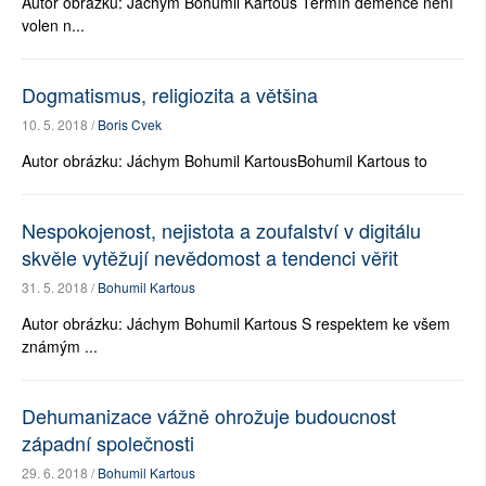
Autor obrázku: Jáchym Bohumil Kartous Termín demence není
volen n...
Dogmatismus, religiozita a většina
10. 5. 2018 /
Boris Cvek
Autor obrázku: Jáchym Bohumil KartousBohumil Kartous to
Nespokojenost, nejistota a zoufalství v digitálu
skvěle vytěžují nevědomost a tendenci věřit
31. 5. 2018 /
Bohumil Kartous
Autor obrázku: Jáchym Bohumil Kartous S respektem ke všem
známým ...
Dehumanizace vážně ohrožuje budoucnost
západní společnosti
29. 6. 2018 /
Bohumil Kartous