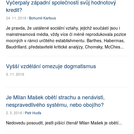
Vyčerpaly západní společnosti svůj hodnotový
kredit?
24. 11. 2016 /
Bohumil Kartous
Je pravda, že ustálené sociální vztahy, jejichž součástí jsou i
mainstreamová média, vždy více či méně reprodukovala pozice
mocných v rámci určitého establishmentu. Barthes, Habermas,
Baudrillard, představitelé kritické analýzy, Chomsky, McChes...
Vyšší vzdělání omezuje dogmatismus
3. 11. 2016
Je Milan Mašek obětí strachu a nenávisti,
nespravedlivého systému, nebo obojího?
2. 5. 2018 /
Petr Huďa
Nedovedu posoudit, jestli píšící čtenář Milan Mašek je obětí...