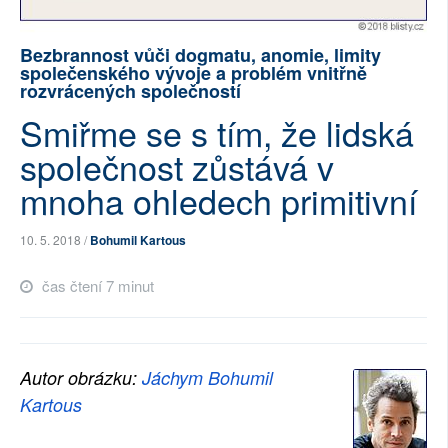
SOCIÁLNÍ SÍTĚ
Bezbrannost vůči dogmatu, anomie, limity
společenského vývoje a problém vnitřně
RUBRIKY
rozvrácených společností
PLNÁ VERZE STRÁNEK
Smiřme se s tím, že lidská
společnost zůstává v
mnoha ohledech primitivní
10. 5. 2018 /
Bohumil Kartous
čas čtení 7 minut
Autor obrázku:
Jáchym Bohumil
Kartous