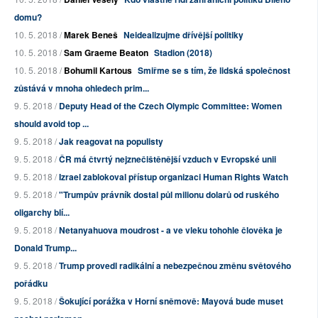
domu?
10. 5. 2018 /
Marek Beneš
Neidealizujme dřívější politiky
10. 5. 2018 /
Sam Graeme Beaton
Stadion (2018)
10. 5. 2018 /
Bohumil Kartous
Smiřme se s tím, že lidská společnost
zůstává v mnoha ohledech prim...
9. 5. 2018 /
Deputy Head of the Czech Olympic Committee: Women
should avoid top ...
9. 5. 2018 /
Jak reagovat na populisty
9. 5. 2018 /
ČR má čtvrtý nejznečištěnější vzduch v Evropské unii
9. 5. 2018 /
Izrael zablokoval přístup organizaci Human Rights Watch
9. 5. 2018 /
"Trumpův právník dostal půl milionu dolarů od ruského
oligarchy blí...
9. 5. 2018 /
Netanyahuova moudrost - a ve vleku tohohle člověka je
Donald Trump...
9. 5. 2018 /
Trump provedl radikální a nebezpečnou změnu světového
pořádku
9. 5. 2018 /
Šokující porážka v Horní sněmově: Mayová bude muset