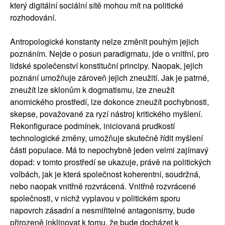
který digitální sociální sítě mohou mít na politické
rozhodování.
Antropologické konstanty nelze změnit pouhým jejich
poznáním. Nejde o posun paradigmatu, jde o vnitřní, pro
lidské společenství konstituční principy. Naopak, jejich
poznání umožňuje zároveň jejich zneužití. Jak je patrné,
zneužít lze sklonům k dogmatismu, lze zneužít
anomického prostředí, lze dokonce zneužít pochybnosti,
skepse, považované za ryzí nástroj kritického myšlení.
Rekonfigurace podmínek, iniciovaná prudkostí
technologické změny, umožňuje skutečně řídit myšlení
části populace. Má to nepochybně jeden velmi zajímavý
dopad: v tomto prostředí se ukazuje, právě na politických
volbách, jak je která společnost koherentní, soudržná,
nebo naopak vnitřně rozvrácená. Vnitřně rozvrácené
společnosti, v nichž vyplavou v politickém sporu
napovrch zásadní a nesmiřitelné antagonismy, bude
přirozeně inklinovat k tomu, že bude docházet k