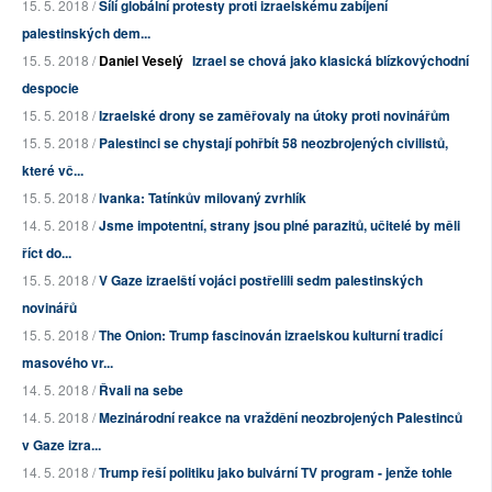
15. 5. 2018 /
Sílí globální protesty proti izraelskému zabíjení
palestinských dem...
15. 5. 2018 /
Daniel Veselý
Izrael se chová jako klasická blízkovýchodní
despocie
15. 5. 2018 /
Izraelské drony se zaměřovaly na útoky proti novinářům
15. 5. 2018 /
Palestinci se chystají pohřbít 58 neozbrojených civilistů,
které vč...
15. 5. 2018 /
Ivanka: Tatínkův milovaný zvrhlík
14. 5. 2018 /
Jsme impotentní, strany jsou plné parazitů, učitelé by měli
říct do...
15. 5. 2018 /
V Gaze izraelští vojáci postřelili sedm palestinských
novinářů
15. 5. 2018 /
The Onion: Trump fascinován izraelskou kulturní tradicí
masového vr...
14. 5. 2018 /
Řvali na sebe
14. 5. 2018 /
Mezinárodní reakce na vraždění neozbrojených Palestinců
v Gaze izra...
14. 5. 2018 /
Trump řeší politiku jako bulvární TV program - jenže tohle