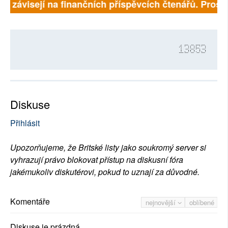
ně závisejí na finančních příspěvcích čtenářů. Prosím
13853
Diskuse
Přihlásit
Upozorňujeme, že Britské listy jako soukromý server si
vyhrazují právo blokovat přístup na diskusní fóra
jakémukoliv diskutérovi, pokud to uznají za důvodné.
Komentáře
nejnovější
oblíbené
Diskuse je prázdná.