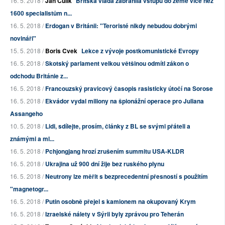
16. 5. 2018 /
Jan Čulík
Britská vláda zabránila vstupu do země více než
1600 specialistům n...
16. 5. 2018 /
Erdogan v Británii: "Teroristé nikdy nebudou dobrými
novináři"
15. 5. 2018 /
Boris Cvek
Lekce z vývoje postkomunistické Evropy
16. 5. 2018 /
Skotský parlament velkou většinou odmítl zákon o
odchodu Británie z...
16. 5. 2018 /
Francouzský pravicový časopis rasisticky útočí na Sorose
16. 5. 2018 /
Ekvádor vydal miliony na špionážní operace pro Juliana
Assangeho
10. 5. 2018 /
Lidi, sdílejte, prosím, články z BL se svými přáteli a
známými a ml...
16. 5. 2018 /
Pchjongjang hrozí zrušením summitu USA-KLDR
16. 5. 2018 /
Ukrajina už 900 dní žije bez ruského plynu
16. 5. 2018 /
Neutrony lze měřit s bezprecedentní přesností s použitím
"magnetogr...
16. 5. 2018 /
Putin osobně přejel s kamionem na okupovaný Krym
16. 5. 2018 /
Izraelské nálety v Sýrii byly zprávou pro Teherán