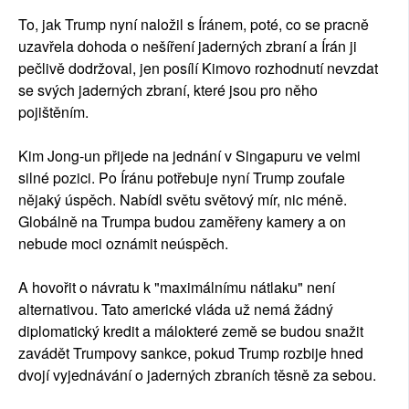
To, jak Trump nyní naložil s Íránem, poté, co se pracně
uzavřela dohoda o nešíření jaderných zbraní a Írán ji
pečlivě dodržoval, jen posílí Kimovo rozhodnutí nevzdat
se svých jaderných zbraní, které jsou pro něho
pojištěním.
Kim Jong-un přijede na jednání v Singapuru ve velmi
silné pozici. Po Íránu potřebuje nyní Trump zoufale
nějaký úspěch. Nabídl světu světový mír, nic méně.
Globálně na Trumpa budou zaměřeny kamery a on
nebude moci oznámit neúspěch.
A hovořit o návratu k "maximálnímu nátlaku" není
alternativou. Tato americké vláda už nemá žádný
diplomatický kredit a málokteré země se budou snažit
zavádět Trumpovy sankce, pokud Trump rozbije hned
dvojí vyjednávání o jaderných zbraních těsně za sebou.