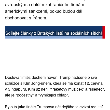
evropským a dalším zahraničním firmám
americkými sankcemi, pokud budou dál
obchodovat s Íránem.
Doslova tímtéž dechem hovořil Trump nadšeně o své
schůzce s Kim Jong-unem, která se má konat 12. června
v Singapuru. Kim už není ""raketový mužíček" a "šílenec",
ale je "počestný" a "vynikající chlap".
Bylo to jako finále Trumpova někdejšího televizní realitní