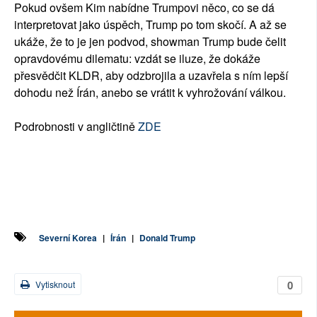
Pokud ovšem Kim nabídne Trumpovi něco, co se dá
interpretovat jako úspěch, Trump po tom skočí. A až se
ukáže, že to je jen podvod, showman Trump bude čelit
opravdovému dilematu: vzdát se iluze, že dokáže
přesvědčit KLDR, aby odzbrojila a uzavřela s ním lepší
dohodu než Írán, anebo se vrátit k vyhrožování válkou.
Podrobnosti v angličtině
ZDE
Severní Korea
|
Írán
|
Donald Trump
0
Vytisknout