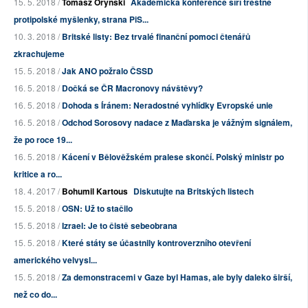
15. 5. 2018 /
Tomasz Oryński
Akademická konference šíří trestné
protipolské myšlenky, strana PiS...
10. 3. 2018 /
Britské listy: Bez trvalé finanční pomoci čtenářů
zkrachujeme
15. 5. 2018 /
Jak ANO požralo ČSSD
16. 5. 2018 /
Dočká se ČR Macronovy návštěvy?
16. 5. 2018 /
Dohoda s Íránem: Neradostné vyhlídky Evropské unie
16. 5. 2018 /
Odchod Sorosovy nadace z Maďarska je vážným signálem,
že po roce 19...
16. 5. 2018 /
Kácení v Bělověžském pralese skončí. Polský ministr po
kritice a ro...
18. 4. 2017 /
Bohumil Kartous
Diskutujte na Britských listech
15. 5. 2018 /
OSN: Už to stačilo
15. 5. 2018 /
Izrael: Je to čistě sebeobrana
15. 5. 2018 /
Které státy se účastnily kontroverzního otevření
amerického velvysl...
15. 5. 2018 /
Za demonstracemi v Gaze byl Hamas, ale byly daleko širší,
než co do...