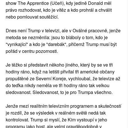
show The Apprentice (Učeň), kdy jedině Donald měl
právo rozhodovat, kdo je vítěz a kdo prohrál a chválit
nebo pomlouvat soutěžící.
Dnes není Trump v televizi, ale v Oválné pracovně, jenže
metoda se nezměnila: jsou to bláboly o tom, kdo je
"vynikající" a kdo je "darebák", přičemž Trump musí být
pořád v centru pozornosti.
Je těžko si představit někoho jiného, který by se ve tři
hodiny ráno, když na letišti přivítal tři americké občany
propuštěné ze Severní Koreje, vychloubal, že televize až
do teďka nikdy neměla ve tři hodiny ráno tak velkou
sledovanost. Sledovanost, to je pro Trumpa všechno.
Jenže mezi realitním televizním programem a skutečností
je rozdíl, že se výsledek v reálném světě nedá tak
kontrolovat. Trump si myslí, že Kim vystoupí v jeho
programu jako host, ale velmi pravděpodobně v