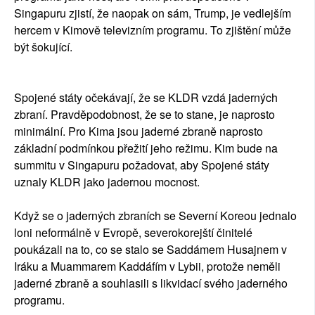
Singapuru zjistí, že naopak on sám, Trump, je vedlejším
hercem v Kimově televizním programu. To zjištění může
být šokující.
Spojené státy očekávají, že se KLDR vzdá jaderných
zbraní. Pravděpodobnost, že se to stane, je naprosto
minimální. Pro Kima jsou jaderné zbraně naprosto
základní podmínkou přežití jeho režimu. Kim bude na
summitu v Singapuru požadovat, aby Spojené státy
uznaly KLDR jako jadernou mocnost.
Když se o jaderných zbraních se Severní Koreou jednalo
loni neformálně v Evropě, severokorejští činitelé
poukázali na to, co se stalo se Saddámem Husajnem v
Iráku a Muammarem Kaddáfím v Lybii, protože neměli
jaderné zbraně a souhlasili s likvidací svého jaderného
programu.