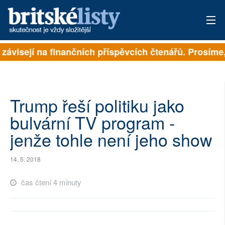
 závisejí na finančních příspěvcích čtenářů. Prosíme, 
PŘIHLÁSIT
AKTUÁLNÍ VYDÁNÍ
ARCHIV
Trump řeší politiku jako
bulvární TV program -
ROZHOVORY
jenže tohle není jeho show
TÉMATA
14. 5. 2018
NEJČTENĚJŠÍ ZA 7 DNÍ
čas čtení 4 minuty
AUTOŘI
PŘÍSPĚVKY NA PROVOZ