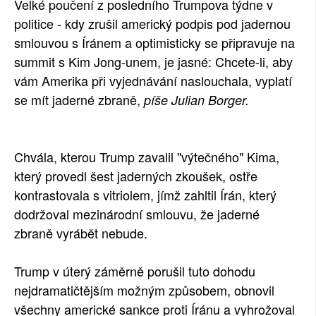
Velké poučení z posledního Trumpova týdne v
SOCIÁLNÍ SÍTĚ
politice - kdy zrušil americký podpis pod jadernou
smlouvou s Íránem a optimisticky se připravuje na
RUBRIKY
summit s Kim Jong-unem, je jasné: Chcete-li, aby
vám Amerika při vyjednávání naslouchala, vyplatí
PLNÁ VERZE STRÁNEK
se mít jaderné zbraně,
píše Julian Borger.
Chvála, kterou Trump zavalil "výtečného" Kima,
který provedl šest jaderných zkoušek, ostře
kontrastovala s vitriolem, jímž zahltil Írán, který
dodržoval mezinárodní smlouvu, že jaderné
zbraně vyrábět nebude.
Trump v úterý záměrně porušil tuto dohodu
nejdramatičtějším možným způsobem, obnovil
všechny americké sankce proti Íránu a vyhrožoval