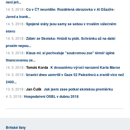
není jeh...
14. 5. 2018 /
Co v ČT neuvidíte: Rozdělená obrazovka v Al Džazíře:
Jared a Ivank...
14. 5. 2018 /
Spojené státy jsou samy se sebou v trvalém válečném
stavu
14. 5. 2018 /
Záběr ze Skotska: Hnízdí tu pták. Schránku až na další
prosím nepou...
14. 5. 2018 /
Klaus ml. si pochvaluje "soukromou zoo" téměř úplně
financovanou ze...
14. 5. 2018 /
Tomáš Korda
K dvoustému výročí narození Karla Marxe
14. 5. 2018 /
Izraelci dnes usmrtili v Gaze 52 Palestinců a zranili více než
2400...
13. 5. 2018 /
Jan Čulík
Jak jsem zase potkal skotskou premiérku
4. 5. 2018 /
Hospodaření OSBL v dubnu 2018
Britské listy