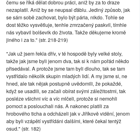
čemu se říká dělat dobrou práci, aniž by za to draze
nezaplatil. Aniž by se neupsal ďáblu. Jediný způsob, jak
se sám sobě zachovat, bylo být pária, nikdo. Tohle se
dost těžko vysvětluje, tenhle zmrzačený paskvil, tímhle
nás vybavil bolševik do života. Takže děkujeme kromě
jiného i za to." (str. 218-219)
"Jak už jsem řekla dřív, v té hospodě byly velké stoly,
takže jak jsme byli jenom dva, tak si k nám pořád někdo
přisedával. A protože jsme tam byli dlouho, tak se tam
vystřídalo několik skupin mladých lidí. A my jsme si, ne
hned, ale tak nějak postupně uvědomili, že pokaždé,
když se usadili, se začali obírat svými záležitostmi, tak
posléze všichni víc a víc mlčeli, protože si nemohli
pomoct a poslouchali nás. A nakonec platili za
hrobového ticha a odcházeli jak v Jiříkově vidění, jenom
aby byli vzápětí vystřídáni dalšími, které čekal tentýž
osud." (str. 182)