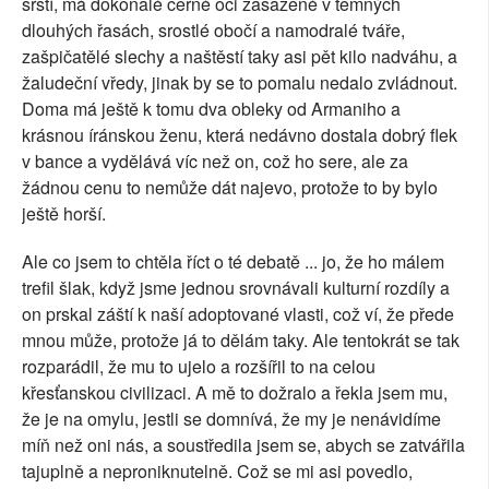
srstí, má dokonalé černé oči zasazené v temných
dlouhých řasách, srostlé obočí a namodralé tváře,
zašpičatělé slechy a naštěstí taky asi pět kilo nadváhu, a
žaludeční vředy, jinak by se to pomalu nedalo zvládnout.
Doma má ještě k tomu dva obleky od Armaniho a
krásnou íránskou ženu, která nedávno dostala dobrý flek
v bance a vydělává víc než on, což ho sere, ale za
žádnou cenu to nemůže dát najevo, protože to by bylo
ještě horší.
Ale co jsem to chtěla říct o té debatě ... jo, že ho málem
trefil šlak, když jsme jednou srovnávali kulturní rozdíly a
on prskal záští k naší adoptované vlasti, což ví, že přede
mnou může, protože já to dělám taky. Ale tentokrát se tak
rozparádil, že mu to ujelo a rozšířil to na celou
křesťanskou civilizaci. A mě to dožralo a řekla jsem mu,
že je na omylu, jestli se domnívá, že my je nenávidíme
míň než oni nás, a soustředila jsem se, abych se zatvářila
tajuplně a neproniknutelně. Což se mi asi povedlo,