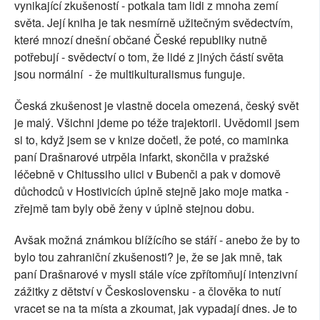
vynikající zkušeností - potkala tam lidi z mnoha zemí
světa. Její kniha je tak nesmírně užitečným svědectvím,
které mnozí dnešní občané České republiky nutně
potřebují - svědectví o tom, že lidé z jiných částí světa
jsou normální - že multikulturalismus funguje.
Česká zkušenost je vlastně docela omezená, český svět
je malý. Všichni jdeme po téže trajektorii. Uvědomil jsem
si to, když jsem se v knize dočetl, že poté, co maminka
paní Drašnarové utrpěla infarkt, skončila v pražské
léčebně v Chitussiho ulici v Bubenči a pak v domově
důchodců v Hostivicích úplně stejně jako moje matka -
zřejmě tam byly obě ženy v úplně stejnou dobu.
Avšak možná známkou blížícího se stáří - anebo že by to
bylo tou zahraniční zkušenosti? je, že se jak mně, tak
paní Drašnarové v mysli stále více zpřítomňují intenzivní
zážitky z dětství v Československu - a člověka to nutí
vracet se na ta místa a zkoumat, jak vypadají dnes. Je to