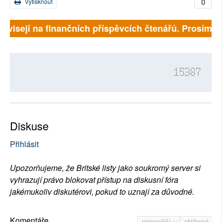
0
Vytisknout
visejí na finančních příspěvcích čtenářů. Prosíme, při
15387
Diskuse
Přihlásit
Upozorňujeme, že Britské listy jako soukromý server si
vyhrazují právo blokovat přístup na diskusní fóra
jakémukoliv diskutérovi, pokud to uznají za důvodné.
Komentáře
nejnovější
oblíbené