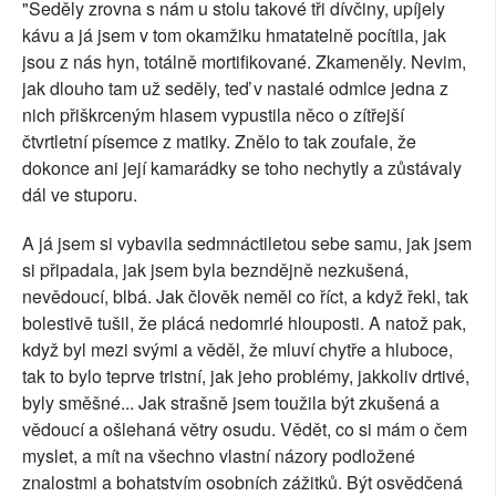
"Seděly zrovna s nám u stolu takové tři dívčiny, upíjely
kávu a já jsem v tom okamžiku hmatatelně pocítila, jak
jsou z nás hyn, totálně mortifikované. Zkameněly. Nevim,
jak dlouho tam už seděly, teď v nastalé odmlce jedna z
nich přiškrceným hlasem vypustila něco o zítřejší
čtvrtletní písemce z matiky. Znělo to tak zoufale, že
dokonce ani její kamarádky se toho nechytly a zůstávaly
dál ve stuporu.
A já jsem si vybavila sedmnáctiletou sebe samu, jak jsem
si připadala, jak jsem byla bezndějně nezkušená,
nevědoucí, blbá. Jak člověk neměl co říct, a když řekl, tak
bolestivě tušil, že plácá nedomrlé hlouposti. A natož pak,
když byl mezi svými a věděl, že mluví chytře a hluboce,
tak to bylo teprve tristní, jak jeho problémy, jakkoliv drtivé,
byly směšné... Jak strašně jsem toužila být zkušená a
vědoucí a ošlehaná větry osudu. Vědět, co si mám o čem
myslet, a mít na všechno vlastní názory podložené
znalostmi a bohatstvím osobních zážitků. Být osvědčená