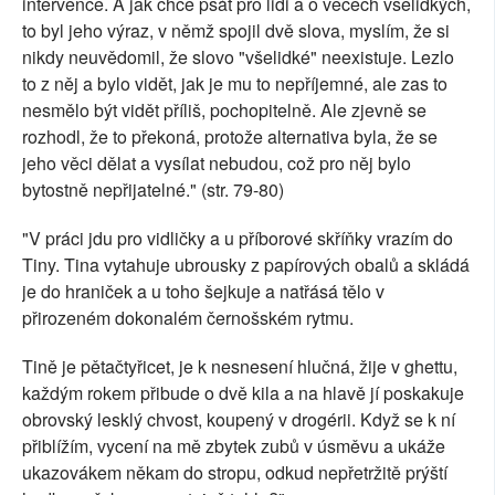
intervence. A jak chce psát pro lidi a o věcech všelidkých,
to byl jeho výraz, v němž spojil dvě slova, myslím, že si
nikdy neuvědomil, že slovo "všelidké" neexistuje. Lezlo
to z něj a bylo vidět, jak je mu to nepříjemné, ale zas to
nesmělo být vidět příliš, pochopitelně. Ale zjevně se
rozhodl, že to překoná, protože alternativa byla, že se
jeho věci dělat a vysílat nebudou, což pro něj bylo
bytostně nepřijatelné." (str. 79-80)
"V práci jdu pro vidličky a u příborové skříňky vrazím do
Tiny. Tina vytahuje ubrousky z papírových obalů a skládá
je do hraniček a u toho šejkuje a natřásá tělo v
přirozeném dokonalém černošském rytmu.
Tině je pětačtyřicet, je k nesnesení hlučná, žije v ghettu,
každým rokem přibude o dvě kila a na hlavě jí poskakuje
obrovský lesklý chvost, koupený v drogérii. Když se k ní
přiblížím, vycení na mě zbytek zubů v úsměvu a ukáže
ukazovákem někam do stropu, odkud nepřetržitě prýští