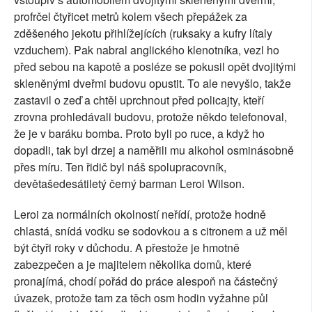
profrčel čtyřicet metrů kolem všech přepážek za
zděšeného jekotu přihlížejících (ruksaky a kufry lítaly
vzduchem). Pak nabral anglického klenotníka, vezl ho
před sebou na kapotě a posléze se pokusil opět dvojitými
skleněnými dveřmi budovu opustit. To ale nevyšlo, takže
zastavil o zeď a chtěl uprchnout před policajty, kteří
zrovna prohledávali budovu, protože někdo telefonoval,
že je v baráku bomba. Proto byli po ruce, a když ho
dopadli, tak byl drzej a naměřili mu alkohol osminásobně
přes míru. Ten řidič byl náš spolupracovník,
devětašedesátiletý černý barman Leroi Wilson.
Leroi za normálních okolností neřídí, protože hodně
chlastá, snídá vodku se sodovkou a s citronem a už měl
být čtyři roky v důchodu. A přestože je hmotně
zabezpečen a je majitelem několika domů, které
pronajímá, chodí pořád do práce alespoň na částečný
úvazek, protože tam za těch osm hodin vyžahne půl