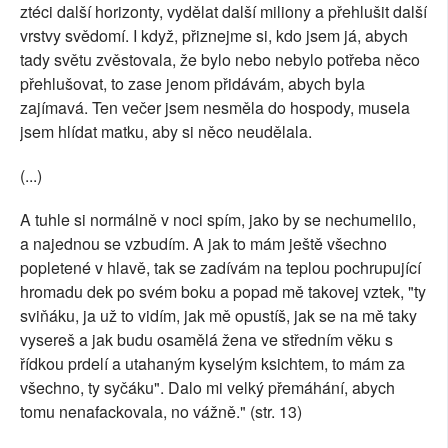
ztéci další horizonty, vydělat další miliony a přehlušit další
vrstvy svědomí. I když, přiznejme si, kdo jsem já, abych
tady světu zvěstovala, že bylo nebo nebylo potřeba něco
přehlušovat, to zase jenom přidávám, abych byla
zajímavá. Ten večer jsem nesměla do hospody, musela
jsem hlídat matku, aby si něco neudělala.
(...)
A tuhle si normálně v noci spím, jako by se nechumelilo,
a najednou se vzbudím. A jak to mám ještě všechno
popletené v hlavě, tak se zadívám na teplou pochrupující
hromadu dek po svém boku a popad mě takovej vztek, "ty
sviňáku, ja už to vidím, jak mě opustíš, jak se na mě taky
vysereš a jak budu osamělá žena ve středním věku s
řídkou prdelí a utahaným kyselým ksichtem, to mám za
všechno, ty syčáku". Dalo mi velký přemáhání, abych
tomu nenafackovala, no vážně." (str. 13)