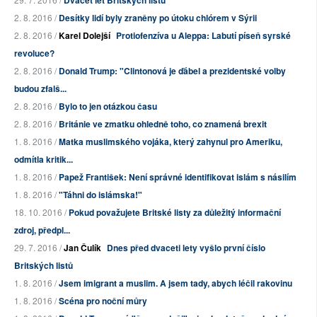
Dvacet let Britských listů
2. 8. 2016 /
Desítky lidí byly zraněny po útoku chlórem v Sýrii
2. 8. 2016 /
Karel Dolejší
Protiofenzíva u Aleppa: Labutí píseň syrské
revoluce?
2. 8. 2016 /
Donald Trump: "Clintonová je ďábel a prezidentské volby
budou zfalš...
2. 8. 2016 /
Bylo to jen otázkou času
2. 8. 2016 /
Británie ve zmatku ohledně toho, co znamená brexit
1. 8. 2016 /
Matka muslimského vojáka, který zahynul pro Ameriku,
odmítla kritik...
1. 8. 2016 /
Papež František: Není správné identifikovat islám s násilím
1. 8. 2016 /
"Táhni do islámska!"
18. 10. 2016 /
Pokud považujete Britské listy za důležitý informační
zdroj, předpl...
29. 7. 2016 /
Jan Čulík
Dnes před dvaceti lety vyšlo první číslo
Britských listů
1. 8. 2016 /
Jsem imigrant a muslim. A jsem tady, abych léčil rakovinu
1. 8. 2016 /
Scéna pro noční můry