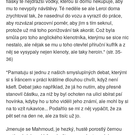
flašky té nejdražší vodky, kterou si domů nekupuje, aby
mu to nevypily návštěvy. Té neděle se ale Leroi doma
zrychtoval tak, že nasednul do vozu a vyrazil do práce,
aby rozvázal pracovní poměr, aby jim s tím seknul,
protože už má toho ponižování tak akorát. Což byla
smůla pro toho anglického klenotníka, kterýmu se sice nic
nestalo, ale nějak se mu u toho otevřel příruční kufřík a z
něj se vysypaly nejen klenoty, ale taky heroin." (str. 35-
36)
"Pamatuju si jednu z našich smysluplných debat, kterými
si s Íráncem v práci krátíme dlouhou chvíli, když není
kšeft. Debat jako například, že já ho nutím, aby přesně
stanovil částku, za niž by byl ochoten na ulici sbírat psí
hovínka, kdyby ho u toho viděli jeho známí, ale mohl by si
na to vzít rukavice... Podařilo se mi z něj vypáčit, že za
pět set na den ne, ale za tisíc už jo.
Jmenuje se Mahmoud, je hezký, hustě porostlý černou