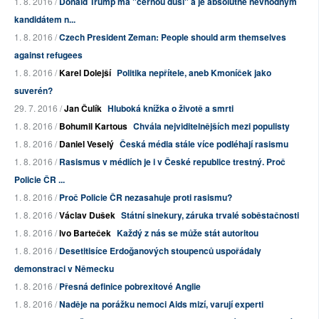
1. 8. 2016 /
Donald Trump má "černou duši" a je absolutně nevhodným
kandidátem n...
1. 8. 2016 /
Czech President Zeman: People should arm themselves
against refugees
1. 8. 2016 /
Karel Dolejší
Politika nepřítele, aneb Kmoníček jako
suverén?
29. 7. 2016 /
Jan Čulík
Hluboká knížka o životě a smrti
1. 8. 2016 /
Bohumil Kartous
Chvála nejviditelnějších mezi populisty
1. 8. 2016 /
Daniel Veselý
Česká média stále více podléhají rasismu
1. 8. 2016 /
Rasismus v médiích je i v České republice trestný. Proč
Policie ČR ...
1. 8. 2016 /
Proč Policie ČR nezasahuje proti rasismu?
1. 8. 2016 /
Václav Dušek
Státní sinekury, záruka trvalé soběstačnosti
1. 8. 2016 /
Ivo Barteček
Každý z nás se může stát autoritou
1. 8. 2016 /
Desetitisíce Erdoğanových stoupenců uspořádaly
demonstraci v Německu
1. 8. 2016 /
Přesná definice pobrexitové Anglie
1. 8. 2016 /
Naděje na porážku nemoci Aids mizí, varují experti