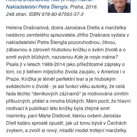
Nakladatelství Petra Štengla
. Praha, 2016.
SOCIÁLNÍ SÍTĚ
248 stran. ISBN 978-80-87563-37-3
RUBRIKY
Helena Drašnarová, dcera Jaroslava Dietla a manželka
nedávno zemřelého spisovatele Jiřího Drašnara vydala v
PLNÁ VERZE STRÁNEK
nakladatelství Petra Štengla pozoruhodnou, čtivou,
zábavnou a zároveň hlubokou knížku o svém životě a o
smrti svých blízkých, nazvanou
Kde je moje máma?
Psala ji v letech 1989-2014 jako příležitostné zápisky o
tom, co ji během míjejícího života zaujalo, v Americe i v
Praze. Knížka je téměř perfektní tvar a je hlubokým
svědectvím o životě - je asi funkcí věku autorky, že celá
řada těchto "deníkových záznamů" je motivována úmrtím
příbuzných, přátel a mnoha blízkých. Mám pocit, že hlavní
motivací k publikaci této knížky byla zřejmě smrt
maminky, paní Marie Dietlové, kterou ovšem Jaroslav
Dietl kstáru sprostě opustil, jak už tomu bývá v Čechách
zvykem, a zvolil si nový, mladší model trofejní manželky.