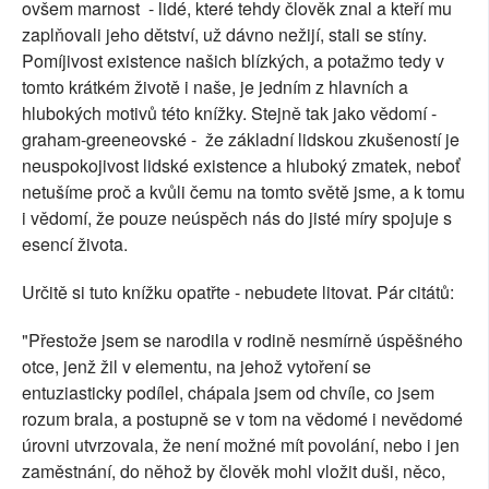
ovšem marnost - lidé, které tehdy člověk znal a kteří mu
zaplňovali jeho dětství, už dávno nežijí, stali se stíny.
Pomíjivost existence našich blízkých, a potažmo tedy v
tomto krátkém životě i naše, je jedním z hlavních a
hlubokých motivů této knížky. Stejně tak jako vědomí -
graham-greeneovské - že základní lidskou zkušeností je
neuspokojivost lidské existence a hluboký zmatek, neboť
netušíme proč a kvůli čemu na tomto světě jsme, a k tomu
i vědomí, že pouze neúspěch nás do jisté míry spojuje s
esencí života.
Určitě si tuto knížku opatřte - nebudete litovat. Pár citátů:
"Přestože jsem se narodila v rodině nesmírně úspěšného
otce, jenž žil v elementu, na jehož vytoření se
entuziasticky podílel, chápala jsem od chvíle, co jsem
rozum brala, a postupně se v tom na vědomé i nevědomé
úrovni utvrzovala, že není možné mít povolání, nebo i jen
zaměstnání, do něhož by člověk mohl vložit duši, něco,