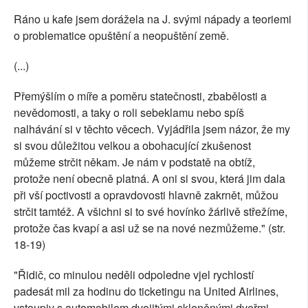
Ráno u kafe jsem dorážela na J. svými nápady a teoriemi
o problematice opuštění a neopuštění země.
(...)
Přemýšlím o míře a poměru statečnosti, zbabělosti a
nevědomosti, a taky o roli sebeklamu nebo spíš
nalhávání si v těchto věcech. Vyjádřila jsem názor, že my
si svou důležitou velkou a obohacující zkušenost
můžeme strčit někam. Je nám v podstatě na obtíž,
protože není obecně platná. A oni si svou, která jim dala
při vší poctivosti a opravdovosti hlavně zakrnět, můžou
strčit tamtéž. A všichni si to své hovínko žárlivě střežíme,
protože čas kvapí a asi už se na nové nezmůžeme." (str.
18-19)
"Řidič, co minulou neděli odpoledne vjel rychlostí
padesát mil za hodinu do ticketingu na United Airlines,
vstoupiv s automobilem dvojitými skleněnými dveřmi,