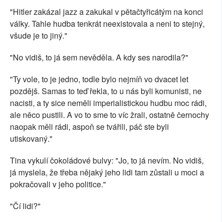
"Hitler zakázal jazz a zakukal v pětačtyřicátým na konci
války. Tahle hudba tenkrát neexistovala a neni to stejný,
všude je to jiný."
"No vidiš, to já sem nevěděla. A kdy ses narodila?"
"Ty vole, to je jedno, todle bylo nejmíň vo dvacet let
pozdějš. Samas to teď řekla, to u nás byli komunisti, ne
nacisti, a ty sice neměli imperialistickou hudbu moc rádi,
ale něco pustili. A vo to sme to víc žrali, ostatně černochy
naopak měli rádi, aspoň se tvářili, páč ste byli
utiskovaný."
Tina vykulí čokoládové bulvy: "Jo, to já nevím. No vidiš,
já myslela, že třeba nějaký jeho lidi tam zůstali u moci a
pokračovali v jeho politice."
"Čí lidi?"