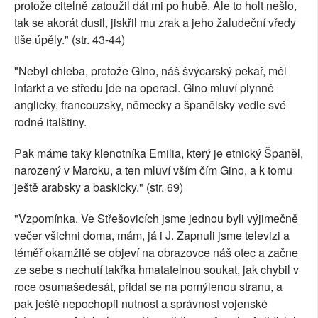
protože citelně zatoužil dát mi po hubě. Ale to holt nešlo,
tak se akorát dusil, jiskřil mu zrak a jeho žaludeční vředy
tiše úpěly." (str. 43-44)
"Nebyl chleba, protože Gino, náš švýcarský pekař, měl
infarkt a ve středu jde na operaci. Gino mluví plynně
anglicky, francouzsky, německy a španělsky vedle své
rodné italštiny.
Pak máme taky klenotníka Emilia, který je etnický Španěl,
narozený v Maroku, a ten mluví vším čím Gino, a k tomu
ještě arabsky a baskicky." (str. 69)
"Vzpomínka. Ve Střešovicích jsme jednou byli výjimečně
večer všichni doma, mám, já i J. Zapnuli jsme televizi a
téměř okamžitě se objeví na obrazovce náš otec a začne
ze sebe s nechutí takřka hmatatelnou soukat, jak chybil v
roce osumašedesát, přidal se na pomýlenou stranu, a
pak ještě nepochopil nutnost a správnost vojenské