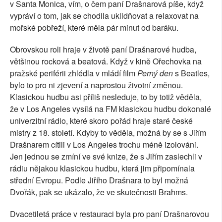
v Santa Monica, vím, o čem paní Drašnarová píše, když
vypráví o tom, jak se chodila uklidňovat a relaxovat na
mořské pobřeží, které měla pár minut od baráku.
Obrovskou roli hraje v životě paní Drašnarové hudba,
většinou rocková a beatová. Když v kině Ořechovka na
pražské periférii zhlédla v mládí film
Perný den
s Beatles,
bylo to pro ni zjevení a naprostou životní změnou.
Klasickou hudbu asi příliš nesleduje, to by totiž věděla,
že v Los Angeles vysílá na FM klasickou hudbu dokonalé
univerzitní rádio, které skoro pořád hraje staré české
mistry z 18. století. Kdyby to věděla, možná by se s Jiřím
Drašnarem cítili v Los Angeles trochu méně izolováni.
Jen jednou se zmíní ve své knize, že s Jiřím zaslechli v
rádiu nějakou klasickou hudbu, která jim připomínala
střední Evropu. Podle Jiřího Drašnara to byl možná
Dvořák, pak se ukázalo, že ve skutečnosti Brahms.
Dvacetiletá práce v restauraci byla pro paní Drašnarovou