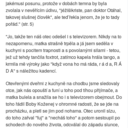
jakémusi posunu, protože v dobách temna by byla
zvolala v nevěřícím údivu, "jéžišikriste, pan doktor Otáhal,
takovej slušnej člověk", ale teď řekla jenom, že je to tady
pořád." (str. 5)
"Jo, takže ten náš otec odešel i s televizorem. Nikdy na to
nezapomenu, matka strašně trpěla a já jsem seděla v
kuchyni s pocitem trapnosti a s povolanými silami - tetou,
jež už tehdy tančila foxtrot, zatímco kapela hrála tango, a
krmila mě výroky jako "když vona ho má ráda, r á d a, R Á
D A" s náležitou kadencí.
Otevřenými dveřmi z kuchyně na chodbu jsme sledovaly
otce, jak nás opouští a funí u toho pod tíhou přijímače, a
matka bulela a snažila se ho i s televizorem obejmout. Do
toho řádil Boby Koženej v ohromné radosti, že se jde na
procházku, a pletl se jim pod nohama. Otec uronil slzu,
do toho zařval "fuj" a "necháš toho" a potom sestoupil po
schodech do nového života, odcválal do západu slunce,