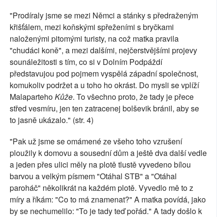
"Prodíraly jsme se mezi Němci a stánky s předraženým
křišťálem, mezi koňskými spřeženími s bryčkami
naloženými pitomými turisty, na což matka pravila
"chudáci koně", a mezi dalšími, nejčerstvějšími projevy
sounáležitosti s tím, co si v Dolním Podpáždí
představujou pod pojmem vyspělá západní společnost,
komukoliv podržet a u toho ho okrást. Do mysli se vplíží
Malaparteho
Kůže
. To všechno proto, že tady je přece
střed vesmíru, jen ten zatracenej bolševik bránil, aby se
to jasně ukázalo." (str. 4)
"Pak už jsme se omámené ze všeho toho vzrušení
ploužily k domovu a sousední dům a ještě dva další vedle
a jeden přes ulici měly na plotě tlustě vyvedeno bílou
barvou a velkým písmem "Otáhal STB" a "Otáhal
paroháč" několikrát na každém plotě. Vyvedlo mě to z
míry a říkám: "Co to má znamenat?" A matka povídá, jako
by se nechumelilo: "To je tady teď pořád." A tady došlo k