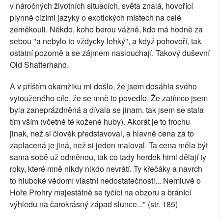
v náročných životních situacích, světa znalá, hovořící
plynně cizími jazyky o exotických místech na celé
zeměkouli. Někdo, koho berou vážně, kdo má hodně za
sebou "a nebylo to vždycky lehký", a když pohovoří, tak
ostatní pozorně a se zájmem naslouchají. Takový duševní
Old Shatterhand.
A v příštím okamžiku mi došlo, že jsem dosáhla svého
vytouženého cíle, že se mně to povedlo. Že zatímco jsem
byla zaneprázdněná a dívala se jinam, tak jsem se stala
tím vším (včetně té kožené huby). Akorát je to trochu
jinak, než si člověk představoval, a hlavně cena za to
zaplacená je jiná, než si jeden maloval. Ta cena měla být
sama sobě už odměnou, tak co tady herdek himl dělají ty
roky, které mně nikdy nikdo nevrátí. Ty křečáky a navrch
to hluboké vědomí vlastní nedostatečnosti... Nemluvě o
Hoře Prohry majestátně se tyčící na obzoru a bránící
výhledu na čarokrásný západ slunce..." (str. 185)