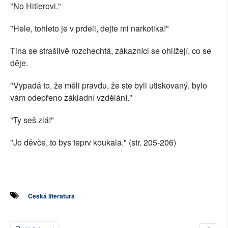
"No Hitlerovi."
"Hele, tohleto je v prdeli, dejte mi narkotika!"
Tina se strašlivě rozchechtá, zákazníci se ohlížejí, co se
děje.
"Vypadá to, že měli pravdu, že ste byli utiskovaný, bylo
vám odepřeno základní vzdělání."
"Ty seš zlá!"
"Jo děvče, to bys teprv koukala." (str. 205-206)
Česká literatura