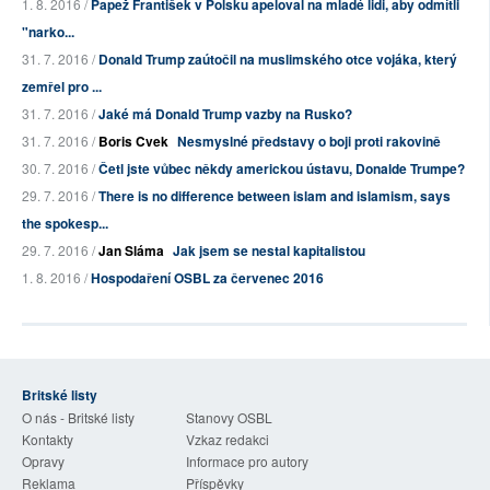
1. 8. 2016 /
Papež František v Polsku apeloval na mladé lidi, aby odmítli
"narko...
31. 7. 2016 /
Donald Trump zaútočil na muslimského otce vojáka, který
zemřel pro ...
31. 7. 2016 /
Jaké má Donald Trump vazby na Rusko?
31. 7. 2016 /
Boris Cvek
Nesmyslné představy o boji proti rakovině
30. 7. 2016 /
Četl jste vůbec někdy americkou ústavu, Donalde Trumpe?
29. 7. 2016 /
There is no difference between islam and islamism, says
the spokesp...
29. 7. 2016 /
Jan Sláma
Jak jsem se nestal kapitalistou
1. 8. 2016 /
Hospodaření OSBL za červenec 2016
Britské listy
O nás - Britské listy
Stanovy OSBL
Kontakty
Vzkaz redakci
Opravy
Informace pro autory
Reklama
Příspěvky