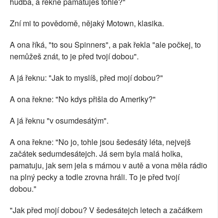
hudba, a řekne pamatuješ tohle?"
Zní mi to povědomě, nějaký Motown, klasika.
A ona říká, "to sou Spinners", a pak řekla "ale počkej, to
nemůžeš znát, to je před tvojí dobou".
A já řeknu: "Jak to myslíš, před mojí dobou?"
A ona řekne: "No kdys přišla do Ameriky?"
A já řeknu "v osumdesátým".
A ona řekne: "No jo, tohle jsou šedesátý léta, nejvejš
začátek sedumdesátejch. Já sem byla malá holka,
pamatuju, jak sem jela s mámou v autě a vona měla rádio
na plný pecky a todle zrovna hráli. To je před tvojí
dobou."
"Jak před mojí dobou? V šedesátejch letech a začátkem