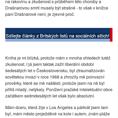
na rakovinu a zkušenost s průběhem této choroby a
Drašnarovou smrtí musely být strašné - to však v knížce
paní Drašnarové není, je zjevné proč.
Kniha je mi blízká, protože mám v mnoha ohledech tutéž
zkušenost. I já jsem taktak zažil liberální období
šedesátých let v Československu, byl ztraumatizován
sovětskou invazí v roce 1968 a zhrozily mě poinvazní
prověrky, které se mě naštěstí, protože jsem na ně byl
příliš mladý, netýkaly. Ponížení pražské intelektuální obce
začátkem sedmdesátých let však bylo absolutní.
Mám dceru, která žije v Los Angeles a párkrát jsem tam
byl, mám město proježděné na kole i autem, znám pláže