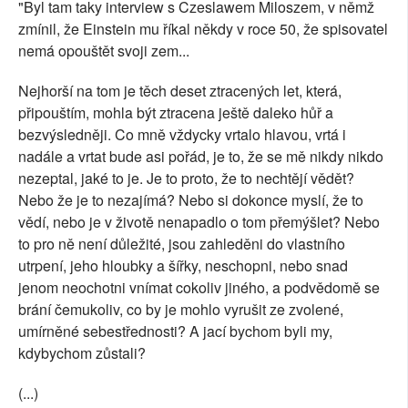
"Byl tam taky interview s Czeslawem Miloszem, v němž
zmínil, že Einstein mu říkal někdy v roce 50, že spisovatel
nemá opouštět svoji zem...
Nejhorší na tom je těch deset ztracených let, která,
připouštím, mohla být ztracena ještě daleko hůř a
bezvýsledněji. Co mně vždycky vrtalo hlavou, vrtá i
nadále a vrtat bude asi pořád, je to, že se mě nikdy nikdo
nezeptal, jaké to je. Je to proto, že to nechtějí vědět?
Nebo že je to nezajímá? Nebo si dokonce myslí, že to
vědí, nebo je v životě nenapadlo o tom přemýšlet? Nebo
to pro ně není důležité, jsou zahleděni do vlastního
utrpení, jeho hloubky a šířky, neschopni, nebo snad
jenom neochotni vnímat cokoliv jiného, a podvědomě se
brání čemukoliv, co by je mohlo vyrušit ze zvolené,
umírněné sebestřednosti? A jací bychom byli my,
kdybychom zůstali?
(...)