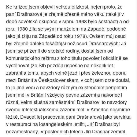
Ke knížce jsem objevil velkou blízkost, nejen proto, že
paní Drašnarová je zřejmě přesně mého věku (také jí v
době sovětské okupace v srpnu 1968 bylo šestnáct) a od
roku 1980 žila se svým manželem na Západě, podobně
jako já (žiju na Západě od roku 1978). Ovšem můj osud
byl zřejmě daleko fešáčtější než osud Drašnarových: Já
jsem se přiženil do skotské rodiny, dostal jsem od
komunistického režimu z toho titulu povolení oficiálně se
vystěhovat (že Stb později úspěšně na několik let
zabránila tomu, abych volně jezdil přes železnou oponu
mezi Británií a Československem, v což jsem drze doufal,
to je jiná věc) a navzdory různým existenčním peripetiím
jsem měl v Británii vždycky pevné zázemí a nakonec i
různá, velmi slušná zaměstnání. Drašnarovi to navzdory
svému intelektuálskému zázemí měli v Americe nesmírně
těžké. Dvacet let pracovala paní Drašnarová jako servírka
v restauraci na losangeleském letišti, Jiří Drašnar byl
nezaměstnaný. V posledních letech Jiří Drašnar zemřel