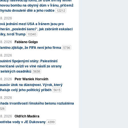
kazy nasvědčují tomu, že USA svrhly téměř
novou bombu na obytný dům v Íránu, přičemž
hynulo dvouleté dítě a jeho rodiče
12212
 8. 2026
vá jednání mezi USA a Íránem jsou pro
herán „poslední šancí“, jak zabránit eskalaci
lky, tvrdí Trump
10340
 8. 2026
Fabiano Golgo
fantino zjišťuje, že FIFA není jeho firma
5736
 8. 2026
uštěni Spojenými státy: Palestinští
eričané uvízli ve vlně násilí ze strany
zraelských osadníků
5638
 8. 2026
Petr Waniek Horváth
ausův útok na důstojnost. Výrok, který
haluje celý jeho politický příběh
5615
 8. 2026
hada trvanlivosti římského betonu rozluštěna
526
 8. 2026
Oldřich Maděra
potřeba vody v JE Dukovany
4399