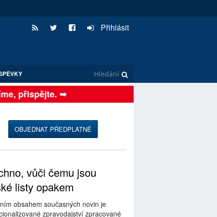
Přihlásit
SPĚVKY
, přispějte. ➥
OBJEDNAT PŘEDPLATNÉ
hno, vůči čemu jsou
ské listy opakem
ním obsahem současných novin je
ionalizované zpravodajství zpracované