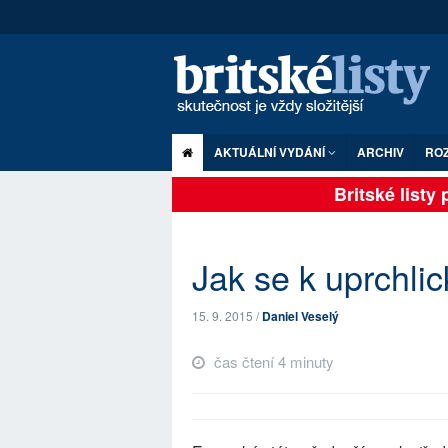
AKTUÁLNÍ VYDÁNÍ
ARCHIV
RO
Britské listy pl
Jak se k uprchlick
15. 9. 2015 /
Daniel Veselý
čas čtení 4 minuty