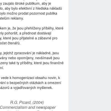
by zaujalo široké publikum, aby je
lo, aby bylo efektivní z hlediska nákladů
bylo možno prodat pozornost publika
telům reklamy.
kem je, že jsou přehlíženy příběhy, které
ly pohoršit, a přednost dostávají
y, které jsou přijatelné a zábavné pro
počet čtenářů.
y, jejichž zpracování je nákladné, jsou
vány nebo opomíjeny, nevšímavě jsou
zeny také ty příběhy, které jsou finančně
ní.
 vede k homogenizaci obsahu novin, k
vání o bezpečných otázkách a omezení
názorů a vyjadřovaných myšlenek.
R.G. Picard, (2004)
“Commercialism and newspaper