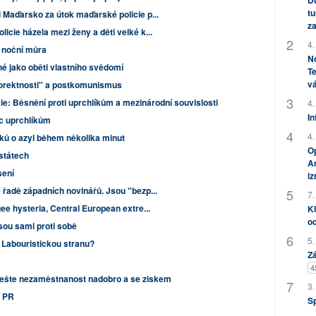
Dů
tu
 Maďarsko za útok maďarské policie p...
za
cie házela mezi ženy a děti velké k...
4.
ot noční můra
No
é jako oběti vlastního svědomí
Te
vá
korektnosti" a postkomunismus
e: Běsnění proti uprchlíkům a mezinárodní souvislosti
4.
In
oc uprchlíkům
4.
ků o azyl během několika minut
Op
státech
Am
sení
i
 řadě západních novinářů. Jsou "bezp...
7.
ee hysteria, Central European extre...
Kl
od
sou sami proti sobě
5.
 Labouristickou stranu?
Zá
4
ešte nezaměstnanost nadobro a se ziskem
3.
í PR
S