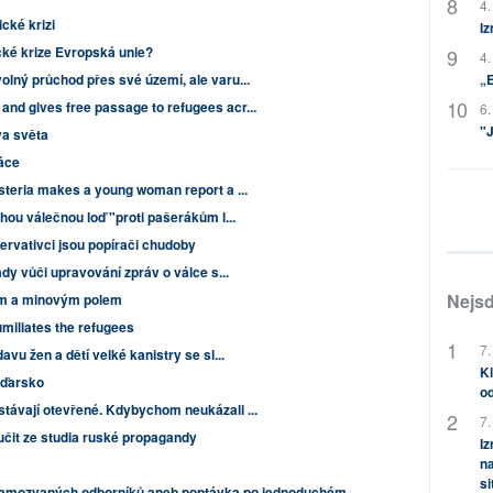
4.
ické krizi
Iz
cké krize Evropská unie?
4.
lný průchod přes své území, ale varu...
„
d gives free passage to refugees acr...
6.
"J
va světa
áce
steria makes a young woman report a ...
hou válečnou loď "proti pašerákům l...
rvativci jsou popírači chudoby
dy vůči upravování zpráv o válce s...
Nejsd
tem a minovým polem
miliates the refugees
7.
vu žen a dětí velké kanistry se sl...
Kl
aďarsko
od
ávají otevřené. Kdybychom neukázali ...
7.
it ze studia ruské propagandy
Iz
na
si
 samozvaných odborníků aneb poptávka po jednoduchém ...