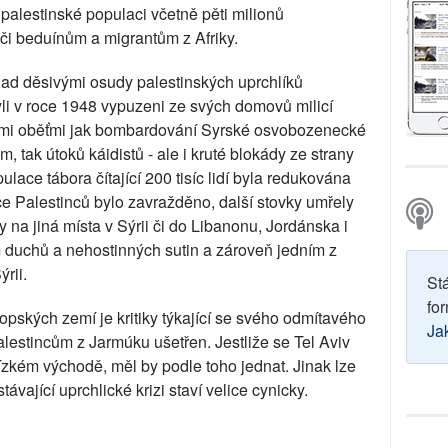
 palestinské populaci včetně pěti milionů
ůči beduínům a migrantům z Afriky.
nad děsivými osudy palestinských uprchlíků
yli v roce 1948 vypuzeni ze svých domovů milicí
nými oběťmi jak bombardování Syrské osvobozenecké
ak útoků káidistů - ale i kruté blokády ze strany
ulace tábora čítající 200 tisíc lidí byla redukována
íce Palestinců bylo zavražděno, další stovky umřely
y na jiná místa v Sýrii či do Libanonu, Jordánska i
m duchů a nehostinných sutin a zároveň jedním z
ýrii.
St
for
opských zemí je kritiky týkající se svého odmítavého
Ja
alestincům z Jarmúku ušetřen. Jestliže se Tel Aviv
zkém východě, měl by podle toho jednat. Jinak lze
ávající uprchlické krizi staví velice cynicky.