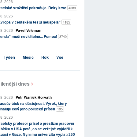
 8. 2026
raelské vraždění pokračuje. Řeky krve
4389
 8. 2026
Evropa v ceutském testu neuspěla“
4185
 8. 2026
Pavel Veleman
enda" mučí neviditelné... Pomoc!
3740
Týden
Měsíc
Rok
Vše
ílenější dnes
 8. 2026
Petr Waniek Horváth
ausův útok na důstojnost. Výrok, který
haluje celý jeho politický příběh
195
 8. 2026
raelský profesor přišel o prestižní pracovní
bídku v USA poté, co se veřejně vyjádřil k
tuaci v Gaze. Nyní mu univerzita vyplatí 250