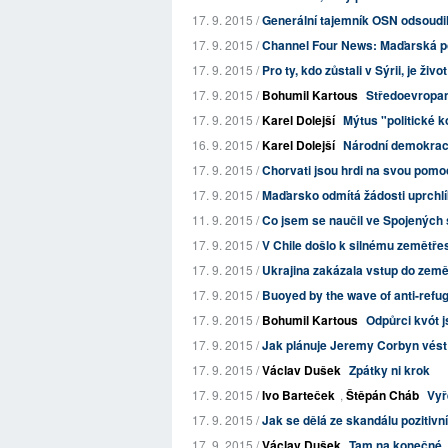
17. 9. 2015 /
Generální tajemník OSN odsoudil
17. 9. 2015 /
Channel Four News: Maďarská poli
17. 9. 2015 /
Pro ty, kdo zůstali v Sýrii, je živ
17. 9. 2015 /
Bohumil Kartous
Středoevropan
17. 9. 2015 /
Karel Dolejší
Mýtus "politické 
16. 9. 2015 /
Karel Dolejší
Národní demokraci
17. 9. 2015 /
Chorvati jsou hrdi na svou pom
17. 9. 2015 /
Maďarsko odmítá žádosti uprchlí
11. 9. 2015 /
Co jsem se naučil ve Spojených 
17. 9. 2015 /
V Chile došlo k silnému zemětře
17. 9. 2015 /
Ukrajina zakázala vstup do země
17. 9. 2015 /
Buoyed by the wave of anti-refug
17. 9. 2015 /
Bohumil Kartous
Odpůrci kvót j
17. 9. 2015 /
Jak plánuje Jeremy Corbyn vést
17. 9. 2015 /
Václav Dušek
Zpátky ni krok
17. 9. 2015 /
Ivo Barteček
,
Štěpán Cháb
Vyř
17. 9. 2015 /
Jak se dělá ze skandálu pozitivn
17. 9. 2015 /
Václav Dušek
Tam na konečné