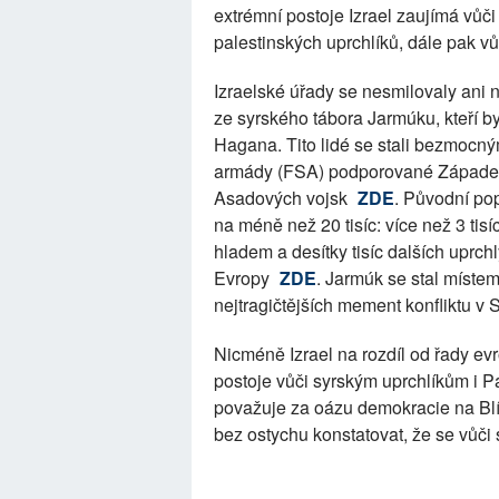
extrémní postoje Izrael zaujímá vůči
palestinských uprchlíků, dále pak v
Izraelské úřady se nesmilovaly ani 
ze syrského tábora Jarmúku, kteří b
Hagana. Tito lidé se stali bezmoc
armády (FSA) podporované Západem, t
Asadových vojsk
ZDE
. Původní pop
na méně než 20 tisíc: více než 3 tis
hladem a desítky tisíc dalších uprchl
Evropy
ZDE
. Jarmúk se stal míste
nejtragičtějších mement konfliktu v S
Nicméně Izrael na rozdíl od řady evr
postoje vůči syrským uprchlíkům i P
považuje za oázu demokracie na Blí
bez ostychu konstatovat, že se vůči st