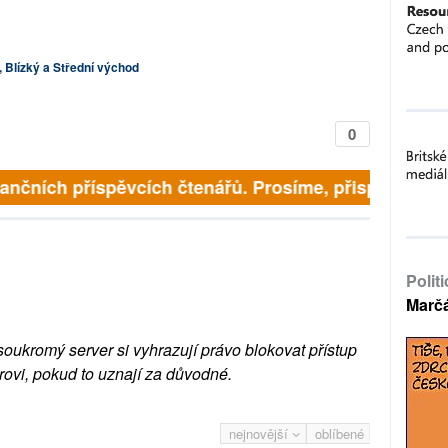
a, Blízký a Střední východ
0
inančních příspěvcích čtenářů. Prosíme, přispějte. ➥
Polit
Marč
soukromý server si vyhrazují právo blokovat přístup
rovi, pokud to uznají za důvodné.
nejnovější
oblíbené