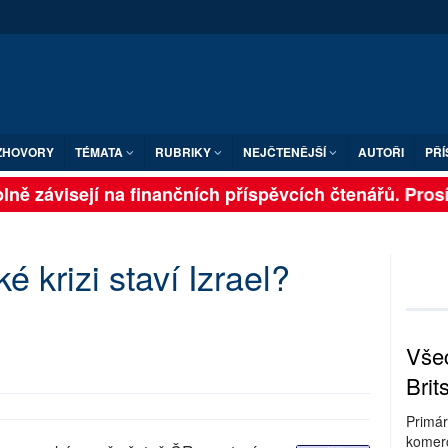
ZHOVORY
TÉMATA
RUBRIKY
NEJČTENĚJŠÍ
AUTOŘI
PŘÍ
ně závisejí na finančních příspěvcích čtenářů. Prosíme
é krizi staví Izrael?
Všec
Brit
Primár
komerc