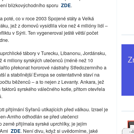
ení blízkovýchodního sporu
ZDE
.
la poté, co v roce 2003 Spojené státy a Velká
ráku, jež z domovů vysídlila více než 4 milióny lidí –
liktu v Sýrii. Ten vygeneroval ještě větší počet
ídne.
uprchlické tábory v Turecku, Libanonu, Jordánsku,
než 4 miliony syrských utečenců (méně než 10
dařilo překonat hororové nástrahy Středozemního a
tší a stabilnější Evropa se ostentativně staví na
očtu běženců – a to nejen z Levanty. Ankara, jež
 faktorů syrského válečného kotle, přitom otevřela
ů.
oti přijímání Syřanů utíkajících před válkou. Izrael je
Ben-Amiho odhodlán se před utečenci
 země přijímala syrské uprchlíky, je jejím
á Ami
ZDE
. Není divu, když si uvědomíme, jaké