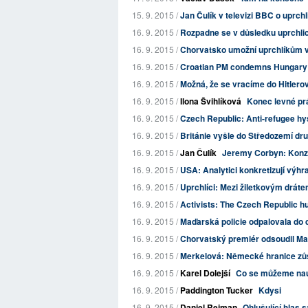
15. 9. 2015 /
Jan Čulík v televizi BBC o uprchl
16. 9. 2015 /
Rozpadne se v důsledku uprchli
16. 9. 2015 /
Chorvatsko umožní uprchlíkům vo
16. 9. 2015 /
Croatian PM condemns Hungary an
16. 9. 2015 /
Možná, že se vracíme do Hitlero
16. 9. 2015 /
Ilona Švihlíková
Konec levné pr
16. 9. 2015 /
Czech Republic: Anti-refugee hy
16. 9. 2015 /
Británie vyšle do Středozemí dru
16. 9. 2015 /
Jan Čulík
Jeremy Corbyn: Konze
16. 9. 2015 /
USA: Analytici konkretizují výhra
16. 9. 2015 /
Uprchlíci: Mezi žiletkovým drá
16. 9. 2015 /
Activists: The Czech Republic hu
16. 9. 2015 /
Maďarská policie odpalovala do da
16. 9. 2015 /
Chorvatský premiér odsoudil M
16. 9. 2015 /
Merkelová: Německé hranice zůst
16. 9. 2015 /
Karel Dolejší
Co se můžeme nauč
16. 9. 2015 /
Paddington Tucker
Kdysi
16. 9. 2015 /
Daniel Rejman
Ohlušující hlas