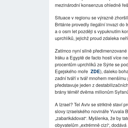
mezinárodní konsenzus ohledně řeš
Situace v regionu se výrazně zhorši
Británie provedly ilegální invazi do I
a o osm let později s vypuknutím konf
uprchlíků, jejichž proud zdaleka neř
Zatímco nyní silně předimenzované 
Iráku a Egyptě de facto hostí více 
procentům uprchlíků ze Sýrie se po
Egejského moře
ZDE
), daleko boha
zadní tváří v tvář mnohem menšímu p
představuje jeden z destabilizačních
brány téměř dvěma milionům Syřan
A Izrael? Tel Aviv se striktně staví pr
slovy izraelského novináře Yuvala 
„zabarikádovat“. Myšlenka, že by tato
obyvatelům „extrémně cizí“, dodáv