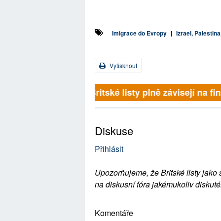
Imigrace do Evropy
|
Izrael, Palestin
Vytisknout
Britské listy plně závisejí na f
Diskuse
Přihlásit
Upozorňujeme, že Britské listy jako 
na diskusní fóra jakémukoliv diskuté
Komentáře