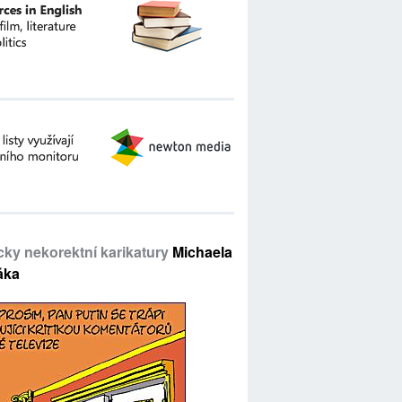
icky nekorektní karikatury
Michaela
áka