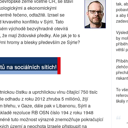
doevropské země včetně ČR, se staví
tak, a
 ekologickými a ekonomickými
pobavi
ntně řečeno, odtažitě. Izrael se
a aby 
zadava
 krvavého konfliktu v Sýrii. Tato
zkém východě bezvýhradně otevírá
Výsled
 že mají židovské předky. Ale jak je to s
by moh
nými hromy a blesky především ze Sýrie?
příběh
větší 
Příběh
zlehčo
přechá
riskant
To vše
nickou čistku a uprchlickou vlnu čítající 750 tisíc
refero
dle odhadu z roku 2012 zhruba 5 miliónů, žijí
škály 
 břehu, v Gaze, dále pak v Libanonu, Sýrii a
 základě rezoluce RB OSN číslo 194 z roku 1948
icméně tuto možnost výrazně znemožňuje pokračující
kých území a neochota Izraele přistoupit na