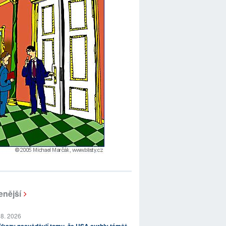
enější
 8. 2026