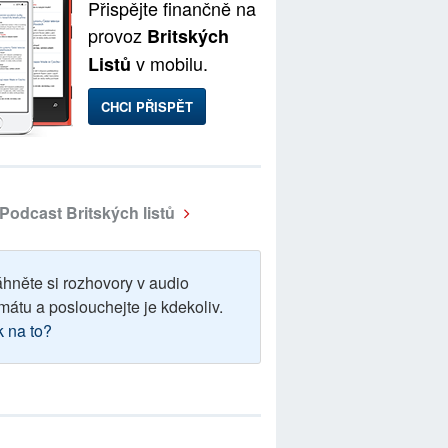
Přispějte finančně na
provoz
Britských
v mobilu.
Listů
CHCI PŘISPĚT
Podcast Britských listů
áhněte si rozhovory v audio
mátu a poslouchejte je kdekoliv.
k na to?