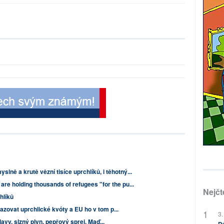
lně a krutě vězní tisíce uprchlíků, i těhotný...
are holding thousands of refugees "for the pu...
Nejčt
hlíků
ovat uprchlické kvóty a EU ho v tom p...
3.
avy, slzný plyn, pepřový sprej. Maď...