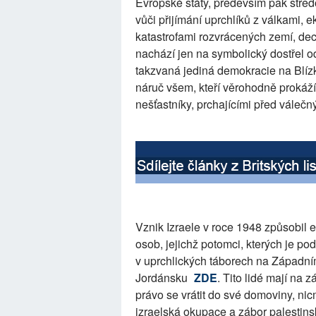
Evropské státy, především pak stře
vůči přijímání uprchlíků z válkami,
katastrofami rozvrácených zemí, dece
nachází jen na symbolický dostřel od
takzvaná jediná demokracie na Blí
náruč všem, kteří věrohodně prokáží,
nešťastníky, prchajícími před váleč
Vznik Izraele v roce 1948 způsobil et
osob, jejichž potomci, kterých je po
v uprchlických táborech na Západním
Jordánsku
ZDE
. Tito lidé mají na
právo se vrátit do své domoviny, n
izraelská okupace a zábor palestins