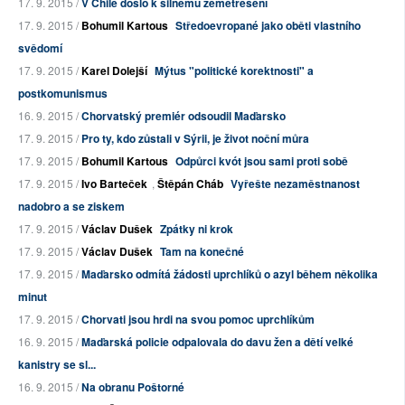
17. 9. 2015 /
V Chile došlo k silnému zemětřesení
17. 9. 2015 /
Bohumil Kartous
Středoevropané jako oběti vlastního
svědomí
17. 9. 2015 /
Karel Dolejší
Mýtus "politické korektnosti" a
postkomunismus
16. 9. 2015 /
Chorvatský premiér odsoudil Maďarsko
17. 9. 2015 /
Pro ty, kdo zůstali v Sýrii, je život noční můra
17. 9. 2015 /
Bohumil Kartous
Odpůrci kvót jsou sami proti sobě
17. 9. 2015 /
Ivo Barteček
,
Štěpán Cháb
Vyřešte nezaměstnanost
nadobro a se ziskem
17. 9. 2015 /
Václav Dušek
Zpátky ni krok
17. 9. 2015 /
Václav Dušek
Tam na konečné
17. 9. 2015 /
Maďarsko odmítá žádosti uprchlíků o azyl během několika
minut
17. 9. 2015 /
Chorvati jsou hrdi na svou pomoc uprchlíkům
16. 9. 2015 /
Maďarská policie odpalovala do davu žen a dětí velké
kanistry se sl...
16. 9. 2015 /
Na obranu Poštorné