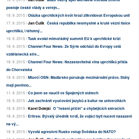
postoje české vlády a veřejn...
18. 9. 2015 /
Otázka uprchlických kvót hrozí zlikvidovat Evropskou unii
17. 9. 2015 /
Jan Čulík
Česká republika nesmyslně a krutě vězní tisíce
uprchlíků, i těhotný...
18. 9. 2015 /
Tusk svolal mimořádný summit EU k uprchlické krizi
18. 9. 2015 /
Channel Four News: Ze Sýrie odchází do Evropy celá
vzdělanecká stře...
18. 9. 2015 /
Channel Four News: Nezastavitelná vlna uprchlíků přišla
do Chorvatska
18. 9. 2015 /
Mluvčí OSN: Maďarsko porušuje mezinárodní právo. Státy
mají povinno...
11. 9. 2015 /
Co jsem se naučil ve Spojených státech
18. 9. 2015 /
Jak zachránit vyučování jazyků a kultur na univerzitách
18. 9. 2015 /
Karel Dolejší
O "řešení příčin" a chybějících stěračích
18. 9. 2015 /
Eritrea: Bývalý úředník tvrdí, že vojáci byli nuceni nasazeni
na vý...
18. 9. 2015 /
Vyvolá agresivní Rusko vstup Švédska do NATO?