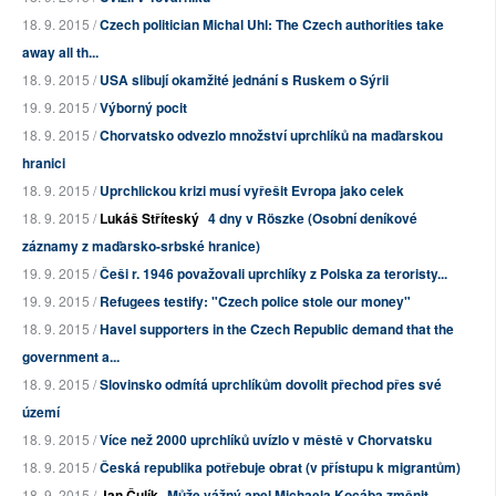
18. 9. 2015 /
Czech politician Michal Uhl: The Czech authorities take
away all th...
18. 9. 2015 /
USA slibují okamžité jednání s Ruskem o Sýrii
19. 9. 2015 /
Výborný pocit
18. 9. 2015 /
Chorvatsko odvezlo množství uprchlíků na maďarskou
hranici
18. 9. 2015 /
Uprchlickou krizi musí vyřešit Evropa jako celek
18. 9. 2015 /
Lukáš Stříteský
4 dny v Röszke (Osobní deníkové
záznamy z maďarsko-srbské hranice)
19. 9. 2015 /
Češi r. 1946 považovali uprchlíky z Polska za teroristy...
19. 9. 2015 /
Refugees testify: "Czech police stole our money"
18. 9. 2015 /
Havel supporters in the Czech Republic demand that the
government a...
18. 9. 2015 /
Slovinsko odmítá uprchlíkům dovolit přechod přes své
území
18. 9. 2015 /
Více než 2000 uprchlíků uvízlo v městě v Chorvatsku
18. 9. 2015 /
Česká republika potřebuje obrat (v přístupu k migrantům)
18. 9. 2015 /
Jan Čulík
Může vážný apel Michaela Kocába změnit