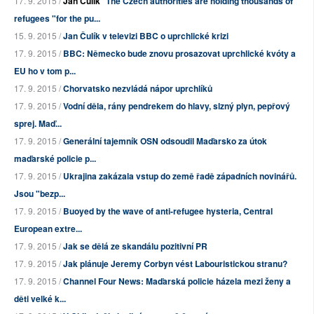
17. 9. 2015 /
Jan Čulík
The Czech authorities are holding thousands of
refugees "for the pu...
15. 9. 2015 /
Jan Čulík v televizi BBC o uprchlické krizi
17. 9. 2015 /
BBC: Německo bude znovu prosazovat uprchlické kvóty a
EU ho v tom p...
17. 9. 2015 /
Chorvatsko nezvládá nápor uprchlíků
17. 9. 2015 /
Vodní děla, rány pendrekem do hlavy, slzný plyn, pepřový
sprej. Maď...
17. 9. 2015 /
Generální tajemník OSN odsoudil Maďarsko za útok
maďarské policie p...
17. 9. 2015 /
Ukrajina zakázala vstup do země řadě západních novinářů.
Jsou "bezp...
17. 9. 2015 /
Buoyed by the wave of anti-refugee hysteria, Central
European extre...
17. 9. 2015 /
Jak se dělá ze skandálu pozitivní PR
17. 9. 2015 /
Jak plánuje Jeremy Corbyn vést Labouristickou stranu?
17. 9. 2015 /
Channel Four News: Maďarská policie házela mezi ženy a
děti velké k...