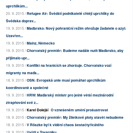
uprchlíkům...
20. 9. 2015 /
Refugee Air: Švédští podnikatelé chtějí uprchlíky do
Švédska doprav...
19. 9. 2015 /
Maďarsko: Nový pohraniční režim ohrožuje žadatele o azyl:
Uzavřen...
19. 9. 2015 /
Mainz, Německo
19. 9. 2015 /
Chorvatský premiér: Budeme nadále nutit Maďarsko, aby
přijímalo upr...
19. 9. 2015 /
Konflikt na hranicích se zhoršuje. Chorvatsko vozí
migranty na maďa...
18. 9. 2015 /
OSN: Evropská unie musí pomáhat uprchlíkům
koordinovaně a společně
19. 9. 2015 /
HRW: Maďarský ministr pro ještě větší mezinárodní
ztrapňování své z...
19. 9. 2015 /
Karel Dolejší
O vznešeném umění prošustrovat
18. 9. 2015 /
Chorvatský premiér: My žiletkové ploty stavět nebudeme
18. 9. 2015 /
V Röszke byl k vidění chaos šestačtyřicátého
18. 9. 2015 /
Uvízli v Tovarniku