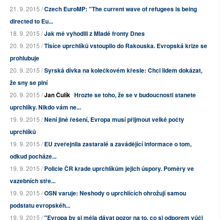
21. 9. 2015 /
Czech EuroMP: "The current wave of refugees is being
directed to Eu...
18. 9. 2015 /
Jak mě vyhodili z Mladé fronty Dnes
20. 9. 2015 /
Tisíce uprchlíků vstoupilo do Rakouska. Evropská krize se
prohlubuje
20. 9. 2015 /
Syrská dívka na kolečkovém křesle: Chci lidem dokázat,
že sny se plní
20. 9. 2015 /
Jan Čulík
Hrozte se toho, že se v budoucnosti stanete
uprchlíky. Nikdo vám ne...
19. 9. 2015 /
Není jiné řešení, Evropa musí přijmout velké počty
uprchlíků
19. 9. 2015 /
EU zveřejnila zastaralé a zavádějící informace o tom,
odkud pocháze...
19. 9. 2015 /
Policie ČR krade uprchlíkům jejich úspory. Poměry ve
vazebních stře...
19. 9. 2015 /
OSN varuje: Neshody o uprchlících ohrožují samou
podstatu evropskéh...
19. 9. 2015 /
"Evropa by si měla dávat pozor na to, co si odporem vůči