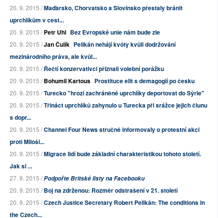
20. 9. 2015 /
Maďarsko, Chorvatsko a Slovinsko přestaly bránit
uprchlíkům v cest...
20. 9. 2015 /
Petr Uhl
Bez Evropské unie nám bude zle
20. 9. 2015 /
Jan Čulík
Pelikán nehájí kvóty kvůli dodržování
mezinárodního práva, ale kvůl...
20. 9. 2015 /
Řečtí konzervativci přiznali volební porážku
20. 9. 2015 /
Bohumil Kartous
Prostituce elit s demagogií po česku
20. 9. 2015 /
Turecko "hrozí zachráněné uprchlíky deportovat do Sýrie"
20. 9. 2015 /
Třináct uprchlíků zahynulo u Turecka při srážce jejich člunu
s dopr...
20. 9. 2015 /
Channel Four News stručně informovaly o protestní akci
proti Miloši...
20. 9. 2015 /
Migrace lidí bude základní charakteristikou tohoto století.
Jak si ...
27. 9. 2015 /
Podpořte Britské listy na Facebooku
20. 9. 2015 /
Boj na zdrženou: Rozměr odstrašení v 21. století
20. 9. 2015 /
Czech Justice Secretary Robert Pelikán: The conditions in
the Czech...