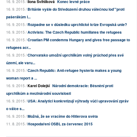
16. 9. 2015 /
Ilona Švihlíková
Konec levné práce
16. 9. 2015 /
Británie vyšle do Středozemí druhou válečnou loď "proti
pašerákům l...
16. 9. 2015 /
Rozpadne se v důsledku uprchlické krize Evropská unie?
16. 9. 2015 /
Activists: The Czech Republic humiliates the refugees
16. 9. 2015 /
Croatian PM condemns Hungary and gives free passage to
refugees acr...
16. 9. 2015 /
Chorvatsko umožní uprchlíkům volný průchod přes své
území, ale varu...
16. 9. 2015 /
Czech Republic: Anti-refugee hysteria makes a young
woman report a ...
16. 9. 2015 /
Karel Dolejší
Národní demokracie: Běsnění proti
uprchlíkům a mezinárodní souvislosti
16. 9. 2015 /
USA: Analytici konkretizují výhrady vůči upravování zpráv
o válce s...
16. 9. 2015 /
Možná, že se vracíme do Hitlerova světa
11. 8. 2015 /
Hospodaření OSBL za červenec 2015