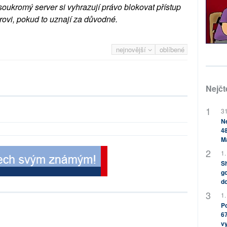
soukromý server si vyhrazují právo blokovat přístup
rovi, pokud to uznají za důvodné.
nejnovější
oblíbené
Nejčt
31
Ne
48
M
1.
Sh
go
do
1.
Po
67
v