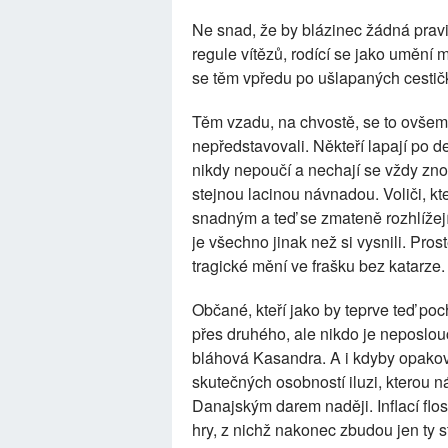
Ne snad, že by blázinec žádná pravid
regule vítězů, rodící se jako umění
se těm vpředu po ušlapaných cestič
Těm vzadu, na chvostě, se to ovšem p
nepředstavovali. Někteří lapají po d
nikdy nepoučí a nechají se vždy znov
stejnou lacinou návnadou. Voliči, kte
snadným a teď se zmateně rozhlížejí
je všechno jinak než si vysnili. Pro
tragické mění ve frašku bez katarze.
Občané, kteří jako by teprve teď poch
přes druhého, ale nikdo je neposlo
bláhová Kasandra. A i kdyby opakova
skutečných osobností iluzi, kterou n
Danajským darem naději. Inflací flos
hry, z nichž nakonec zbudou jen ty 