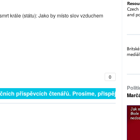
smrt krále (státu): Jako by místo slov vzduchem
0
Polit
inančních příspěvcích čtenářů. Prosíme, přispějte. ➥
Marč