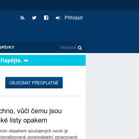
Přihlásit
SPĚVKY
, přispějte. ➥
OBJEDNAT PŘEDPLATNÉ
hno, vůči čemu jsou
ské listy opakem
ním obsahem současných novin je
ionalizované zpravodajství zpracované