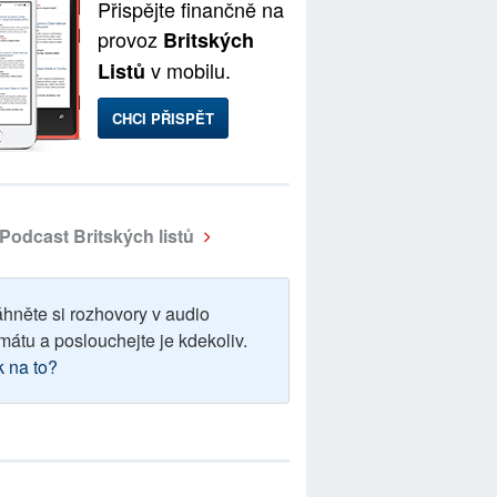
Přispějte finančně na
provoz
Britských
v mobilu.
Listů
CHCI PŘISPĚT
Podcast Britských listů
áhněte si rozhovory v audio
mátu a poslouchejte je kdekoliv.
k na to?