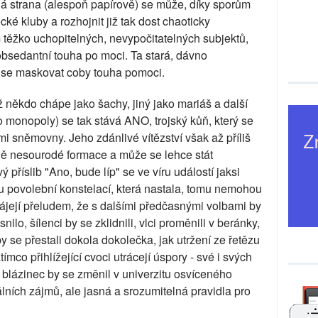
ná strana (alespoň papírově) se může, díky sporům
cké kluby a rozhojnit již tak dost chaoticky
 těžko uchopitelných, nevypočitatelných subjektů,
 obsedantní touha po moci. Ta stará, dávno
u se maskovat coby touha pomoci.
již někdo chápe jako šachy, jiný jako mariáš a další
 o monopoly) se tak stává ANO, trojský kůň, který se
 sněmovny. Jeho zdánlivé vítězství však až příliš
ně nesourodé formace a může se lehce stát
příslib "Ano, bude líp" se ve víru událostí jaksi
u povolební konstelací, která nastala, tomu nemohou
e opájejí přeludem, že s dalšími předčasnými volbami by
o, šílenci by se zklidnili, vlci proměnili v beránky,
 by se přestali dokola dokolečka, jak utržení ze řetězu
tímco přihlížející cvoci utrácejí úspory - své i svých
a blázinec by se změnil v univerzitu osvíceného
lních zájmů, ale jasná a srozumitelná pravidla pro