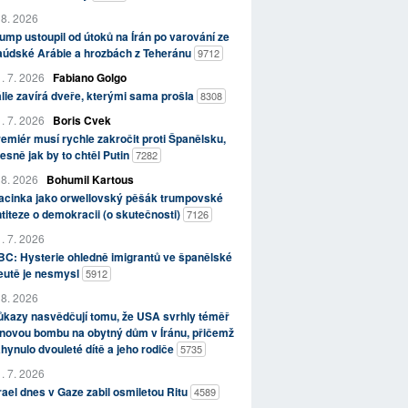
 8. 2026
ump ustoupil od útoků na Írán po varování ze
aúdské Arábie a hrozbách z Teheránu
9712
. 7. 2026
Fabiano Golgo
álie zavírá dveře, kterými sama prošla
8308
. 7. 2026
Boris Cvek
emiér musí rychle zakročit proti Španělsku,
esně jak by to chtěl Putin
7282
 8. 2026
Bohumil Kartous
acinka jako orwellovský pěšák trumpovské
titeze o demokracii (o skutečnosti)
7126
. 7. 2026
C: Hysterie ohledně imigrantů ve španělské
eutě je nesmysl
5912
 8. 2026
kazy nasvědčují tomu, že USA svrhly téměř
novou bombu na obytný dům v Íránu, přičemž
hynulo dvouleté dítě a jeho rodiče
5735
. 7. 2026
rael dnes v Gaze zabil osmiletou Ritu
4589