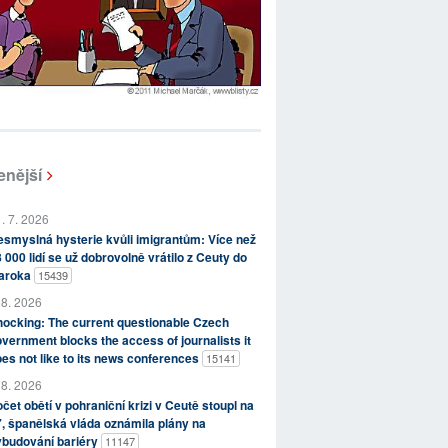
enější
. 7. 2026
smyslná hysterie kvůli imigrantům: Více než
 000 lidí se už dobrovolně vrátilo z Ceuty do
aroka
15439
 8. 2026
ocking: The current questionable Czech
vernment blocks the access of journalists it
es not like to its news conferences
15141
 8. 2026
čet obětí v pohraniční krizi v Ceutě stoupl na
, španělská vláda oznámila plány na
ybudování bariéry
11147