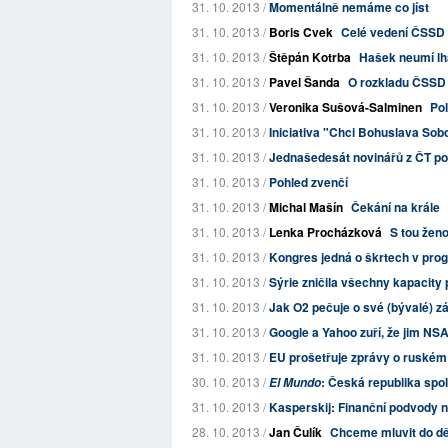
31. 10. 2013 /
Momentálně nemáme co jíst
31. 10. 2013 /
Boris Cvek
Celé vedení ČSSD 
31. 10. 2013 /
Štěpán Kotrba
Hašek neumí lh
31. 10. 2013 /
Pavel Šanda
O rozkladu ČSSD
31. 10. 2013 /
Veronika Sušová-Salminen
Pol
31. 10. 2013 /
Iniciativa "Chci Bohuslava Sob
31. 10. 2013 /
Jednašedesát novinářů z ČT p
31. 10. 2013 /
Pohled zvenčí
31. 10. 2013 /
Michal Mašín
Čekání na krále
31. 10. 2013 /
Lenka Procházková
S tou žen
31. 10. 2013 /
Kongres jedná o škrtech v pr
31. 10. 2013 /
Sýrie zničila všechny kapacity
31. 10. 2013 /
Jak O2 pečuje o své (bývalé) z
31. 10. 2013 /
Google a Yahoo zuří, že jim NSA 
31. 10. 2013 /
EU prošetřuje zprávy o ruském
30. 10. 2013 /
: Česká republika spo
El Mundo
31. 10. 2013 /
Kasperskij: Finanční podvody na 
28. 10. 2013 /
Jan Čulík
Chceme mluvit do dě