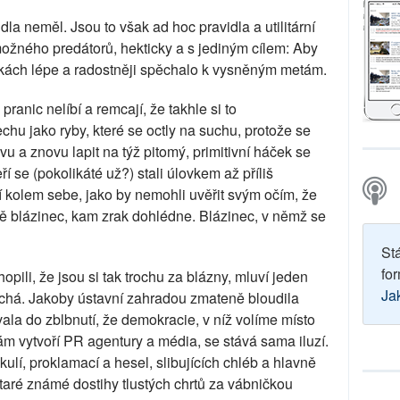
la neměl. Jsou to však ad hoc pravidla a utilitární
 možného predátorů, hekticky a s jediným cílem: Aby
kách lépe a radostněji spěchalo k vysněným metám.
ranic nelíbí a remcají, že takhle si to
echu jako ryby, které se octly na suchu, protože se
u a znovu lapit na týž pitomý, primitivní háček se
ří se (pokolikáté už?) stali úlovkem až příliš
 kolem sebe, jako by nemohli uvěřit svým očím, že
stě blázinec, kam zrak dohlédne. Blázinec, v němž se
St
for
opili, že jsou si tak trochu za blázny, mluví jeden
Ja
uchá. Jakoby ústavní zahradou zmateně bloudila
la do zblbnutí, že demokracie, v níž volíme místo
ám vytvoří PR agentury a média, se stává sama iluzí.
kulí, proklamací a hesel, slibujících chléb a hlavně
staré známé dostihy tlustých chrtů za vábničkou