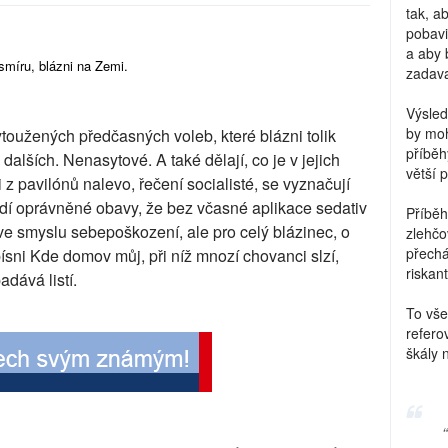
tak, a
pobavi
a aby 
smíru, blázni na Zemi.
zadava
Výsled
by moh
toužených předčasných voleb, které blázni tolik
příběh
o dalších. Nenasytové. A také dělají, co je v jejich
větší 
i z pavilónů nalevo, řečení socialisté, se vyznačují
udí oprávněné obavy, že bez včasné aplikace sedativ
Příběh
ve smyslu sebepoškození, ale pro celý blázinec, o
zlehčo
přechá
sni Kde domov můj, při níž mnozí chovanci slzí,
riskant
dává listí.
To vše
refero
škály 