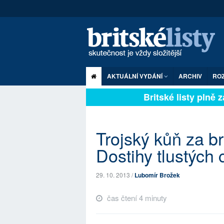
AKTUÁLNÍ VYDÁNÍ
ARCHIV
RO
Britské listy pl
Trojský kůň za b
Dostihy tlustých 
29. 10. 2013 /
Lubomír Brožek
čas čtení 4 minuty