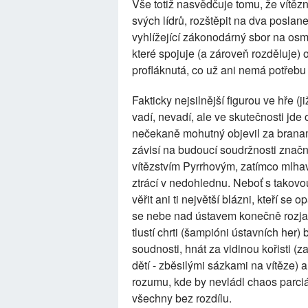
Vše totiž nasvědčuje tomu, že vítěz
svých lídrů, rozštěpit na dva poslane
vyhlížející zákonodárný sbor na osm
které spojuje (a zároveň rozděluje)
profláknutá, co už ani nemá potřeb
Fakticky nejsilnější figurou ve hře (
vadí, nevadí, ale ve skutečnosti jde
nečekaně mohutný objevil za branami
závisí na budoucí soudržnosti znač
vítězstvím Pyrrhovým, zatímco mlhavý 
ztrácí v nedohlednu. Neboť s takovo
věřit ani ti největší blázni, kteří s
se nebe nad ústavem konečně rozjasnil
tlustí chrti (šampióni ústavních her)
soudnosti, hnát za vidinou kořisti (za
dětí - zběsilými sázkami na vítěze) 
rozumu, kde by nevládl chaos parciá
všechny bez rozdílu.