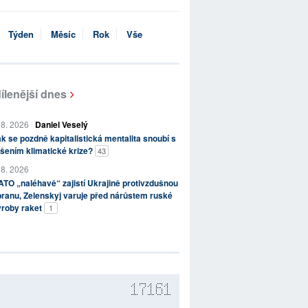
Týden
Měsíc
Rok
Vše
ílenější dnes
 8. 2026
Daniel Veselý
k se pozdně kapitalistická mentalita snoubí s
šením klimatické krize?
43
 8. 2026
TO „naléhavě“ zajistí Ukrajině protivzdušnou
ranu, Zelenskyj varuje před nárůstem ruské
ýroby raket
1
17161