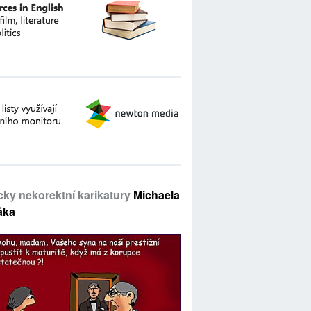
icky nekorektní karikatury
Michaela
áka