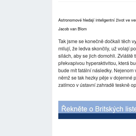
Astronomové hledají inteligentní život ve ve
Jacob van Blom
Tak jsme se konečně dočkali těch vy
milují, že ledva skončily, už volají p
silách, aby se jich domohli. Zvláště t
překvapivou hyperaktivitou, která b
bude mít fatální následky. Nejenom 
němž se tak hezky pěje v dojemné pí
zatímco v ústavní zahradě teskně opa