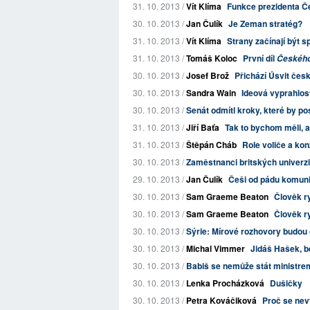
31. 10. 2013 /
Vít Klíma
Funkce prezidenta 
30. 10. 2013 /
Jan Čulík
Je Zeman stratég?
31. 10. 2013 /
Vít Klíma
Strany začínají být
31. 10. 2013 /
Tomáš Koloc
První díl
Českého 
30. 10. 2013 /
Josef Brož
Přichází Úsvit če
30. 10. 2013 /
Sandra Wain
Ideová vyprahlo
30. 10. 2013 /
Senát odmítl kroky, které by po
31. 10. 2013 /
Jiří Baťa
Tak to bychom měli, 
31. 10. 2013 /
Štěpán Cháb
Role voliče a ko
30. 10. 2013 /
Zaměstnanci britských univerzit
29. 10. 2013 /
Jan Čulík
Češi od pádu komuni
30. 10. 2013 /
Sam Graeme Beaton
Člověk r
30. 10. 2013 /
Sam Graeme Beaton
Člověk r
30. 10. 2013 /
Sýrie: Mírové rozhovory budou
30. 10. 2013 /
Michal Vimmer
Jidáš Hašek, b
30. 10. 2013 /
Babiš se nemůže stát ministrem
30. 10. 2013 /
Lenka Procházková
Dušičky
30. 10. 2013 /
Petra Kováčiková
Proč se nev