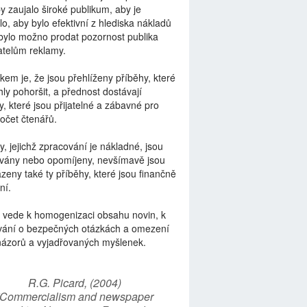
by zaujalo široké publikum, aby je
lo, aby bylo efektivní z hlediska nákladů
bylo možno prodat pozornost publika
telům reklamy.
kem je, že jsou přehlíženy příběhy, které
ly pohoršit, a přednost dostávají
y, které jsou přijatelné a zábavné pro
počet čtenářů.
y, jejichž zpracování je nákladné, jsou
vány nebo opomíjeny, nevšímavě jsou
zeny také ty příběhy, které jsou finančně
ní.
 vede k homogenizaci obsahu novin, k
vání o bezpečných otázkách a omezení
názorů a vyjadřovaných myšlenek.
R.G. Picard, (2004)
“Commercialism and newspaper