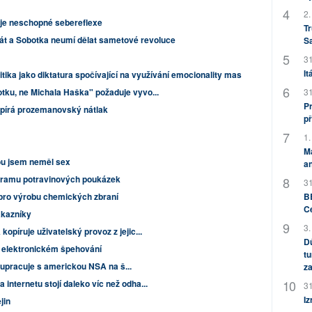
2.
je neschopné sebereflexe
Tr
át a Sobotka neumí dělat sametové revoluce
S
31
It
itika jako diktatura spočívající na využívání emocionality mas
otku, ne Michala Haška" požaduje vyvo...
31
Pr
opírá prozemanovský nátlak
př
1.
M
ou jsem neměl sex
an
ogramu potravinových poukázek
31
 pro výrobu chemických zbraní
BB
C
ákazníky
3.
kopíruje uživatelský provoz z jejic...
Dů
 elektronickém špehování
tu
lupracuje s americkou NSA na š...
za
internetu stojí daleko víc než odha...
31
Iz
jin