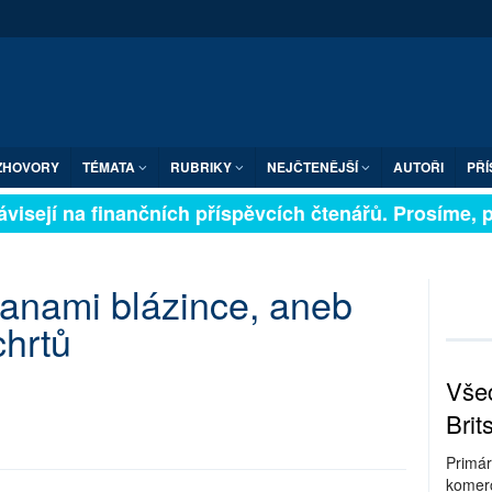
ZHOVORY
TÉMATA
RUBRIKY
NEJČTENĚJŠÍ
AUTOŘI
PŘÍ
ně závisejí na finančních příspěvcích čtenářů. Prosíme
ranami blázince, aneb
chrtů
Všec
Brit
Primár
komerc