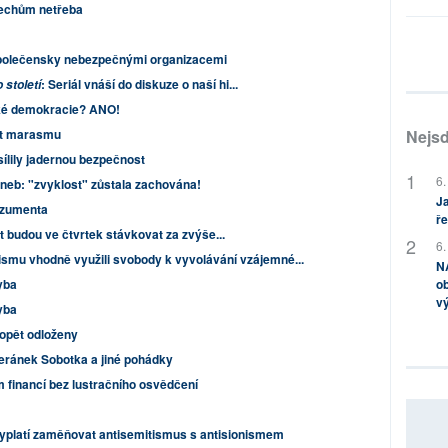
Čechům netřeba
 společensky nebezpečnými organizacemi
: Seriál vnáší do diskuze o naší hi...
století
ské demokracie? ANO!
st marasmu
Nejsd
sílily jadernou bezpečnost
6.
aneb: "zvyklost" zůstala zachována!
Ja
nzumenta
ře
 budou ve čtvrtek stávkovat za zvýše...
6.
smu vhodně využili svobody k vyvolávání vzájemné...
NA
yba
ob
v
yba
 opět odloženy
eránek Sobotka a jiné pohádky
 financí bez lustračního osvědčení
yplatí zaměňovat antisemitismus s antisionismem