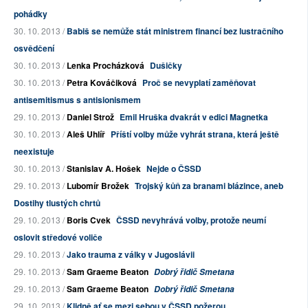
pohádky
30. 10. 2013 /
Babiš se nemůže stát ministrem financí bez lustračního
osvědčení
30. 10. 2013 /
Lenka Procházková
Dušičky
30. 10. 2013 /
Petra Kováčiková
Proč se nevyplatí zaměňovat
antisemitismus s antisionismem
29. 10. 2013 /
Daniel Strož
Emil Hruška dvakrát v edici Magnetka
30. 10. 2013 /
Aleš Uhlíř
Příští volby může vyhrát strana, která ještě
neexistuje
30. 10. 2013 /
Stanislav A. Hošek
Nejde o ČSSD
29. 10. 2013 /
Lubomír Brožek
Trojský kůň za branami blázince, aneb
Dostihy tlustých chrtů
29. 10. 2013 /
Boris Cvek
ČSSD nevyhrává volby, protože neumí
oslovit středové voliče
29. 10. 2013 /
Jako trauma z války v Jugoslávii
29. 10. 2013 /
Sam Graeme Beaton
Dobrý řidič Smetana
29. 10. 2013 /
Sam Graeme Beaton
Dobrý řidič Smetana
29. 10. 2013 /
Klidně ať se mezi sebou v ČSSD požerou