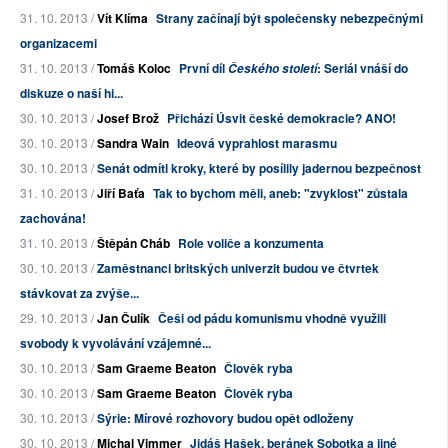
31. 10. 2013 /
Vít Klíma
Strany začínají být společensky nebezpečnými
organizacemi
31. 10. 2013 /
Tomáš Koloc
První díl
: Seriál vnáší do
Českého století
diskuze o naší hi...
30. 10. 2013 /
Josef Brož
Přichází Úsvit české demokracie? ANO!
30. 10. 2013 /
Sandra Wain
Ideová vyprahlost marasmu
30. 10. 2013 /
Senát odmítl kroky, které by posílily jadernou bezpečnost
31. 10. 2013 /
Jiří Baťa
Tak to bychom měli, aneb: "zvyklost" zůstala
zachována!
31. 10. 2013 /
Štěpán Cháb
Role voliče a konzumenta
30. 10. 2013 /
Zaměstnanci britských univerzit budou ve čtvrtek
stávkovat za zvýše...
29. 10. 2013 /
Jan Čulík
Češi od pádu komunismu vhodně využili
svobody k vyvolávání vzájemné...
30. 10. 2013 /
Sam Graeme Beaton
Člověk ryba
30. 10. 2013 /
Sam Graeme Beaton
Člověk ryba
30. 10. 2013 /
Sýrie: Mírové rozhovory budou opět odloženy
30. 10. 2013 /
Michal Vimmer
Jidáš Hašek, beránek Sobotka a jiné