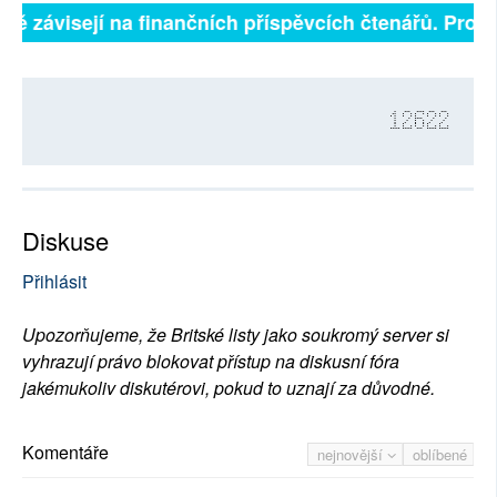
lně závisejí na finančních příspěvcích čtenářů. Prosí
12622
Diskuse
Přihlásit
Upozorňujeme, že Britské listy jako soukromý server si
vyhrazují právo blokovat přístup na diskusní fóra
jakémukoliv diskutérovi, pokud to uznají za důvodné.
Komentáře
nejnovější
oblíbené