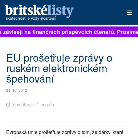
ě závisejí na finančních příspěvcích čtenářů. Prosíme,
PŘIHLÁSIT
AKTUÁLNÍ VYDÁNÍ
EU prošetřuje zprávy o
ARCHIV
ruském elektronickém
špehování
ROZHOVORY
TÉMATA
31. 10. 2013
NEJČTENĚJŠÍ ZA 7 DNÍ
čas čtení < 1 minuta
AUTOŘI
PŘÍSPĚVKY NA PROVOZ
Evropská unie prošetřuje zprávy o tom, že dárky, které