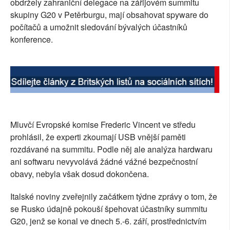
obdržely zahraniční delegace na zářijovém summitu
SOCIÁLNÍ SÍTĚ
skupiny G20 v Petěrburgu, mají obsahovat spyware do
počítačů a umožnit sledování bývalých účastníků
RUBRIKY
konference.
PLNÁ VERZE STRÁNEK
Mluvčí Evropské komise Frederic Vincent ve středu
prohlásil, že experti zkoumají USB vnější paměti
rozdávané na summitu. Podle něj ale analýza hardwaru
ani softwaru nevyvolává žádné vážné bezpečnostní
obavy, nebyla však dosud dokončena.
Italské noviny zveřejnily začátkem týdne zprávy o tom, že
se Rusko údajně pokouší špehovat účastníky summitu
G20, jenž se konal ve dnech 5.-6. září, prostřednictvím