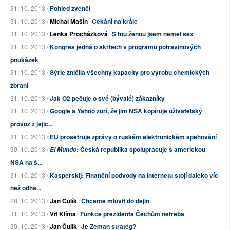
31. 10. 2013 /
Pohled zvenčí
31. 10. 2013 /
Michal Mašín
Čekání na krále
31. 10. 2013 /
Lenka Procházková
S tou ženou jsem neměl sex
31. 10. 2013 /
Kongres jedná o škrtech v programu potravinových
poukázek
31. 10. 2013 /
Sýrie zničila všechny kapacity pro výrobu chemických
zbraní
31. 10. 2013 /
Jak O2 pečuje o své (bývalé) zákazníky
31. 10. 2013 /
Google a Yahoo zuří, že jim NSA kopíruje uživatelský
provoz z jejic...
31. 10. 2013 /
EU prošetřuje zprávy o ruském elektronickém špehování
30. 10. 2013 /
: Česká republika spolupracuje s americkou
El Mundo
NSA na š...
31. 10. 2013 /
Kasperskij: Finanční podvody na internetu stojí daleko víc
než odha...
28. 10. 2013 /
Jan Čulík
Chceme mluvit do dějin
31. 10. 2013 /
Vít Klíma
Funkce prezidenta Čechům netřeba
30. 10. 2013 /
Jan Čulík
Je Zeman stratég?