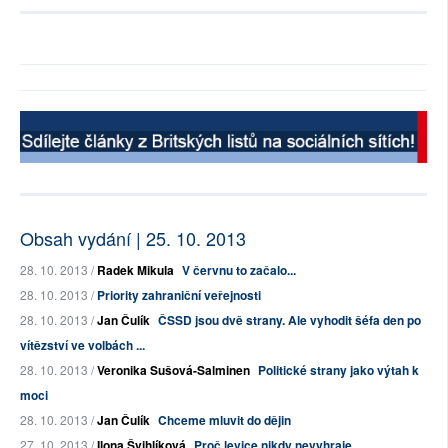
Obsah vydání | 25. 10. 2013
28. 10. 2013 /
Radek Mikula
V červnu to začalo...
28. 10. 2013 /
Priority zahraniční veřejnosti
28. 10. 2013 /
Jan Čulík
ČSSD jsou dvě strany. Ale vyhodit šéfa den po
vítězství ve volbách ...
28. 10. 2013 /
Veronika Sušová-Salminen
Politické strany jako výtah k
moci
28. 10. 2013 /
Jan Čulík
Chceme mluvit do dějin
27. 10. 2013 /
Ilona Švihlíková
Proč levice nikdy nevyhraje