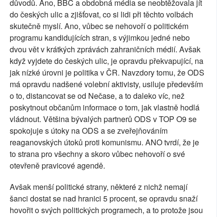
důvodů. Ano, BBC a obdobná média se neobtěžovala jít
do českých ulic a zjišťovat, co si lidi při těchto volbách
skutečně myslí. Ano, vůbec se nehovoří o politickém
programu kandidujících stran, s výjimkou jedné nebo
dvou vět v krátkých zprávách zahraničních médií. Avšak
když vyjdete do českých ulic, je opravdu překvapující, na
jak nízké úrovni je politika v ČR. Navzdory tomu, že ODS
má opravdu nadšené volební aktivisty, usiluje především
o to, distancovat se od Nečase, a to daleko víc, než
poskytnout občanům informace o tom, jak vlastně hodlá
vládnout. Většina bývalých partnerů ODS v TOP O9 se
spokojuje s útoky na ODS a se zveřejňováním
reaganovských útoků proti komunismu. ANO tvrdí, že je
to strana pro všechny a skoro vůbec nehovoří o své
otevřeně pravicové agendě.
Avšak menší politické strany, některé z nichž nemají
šanci dostat se nad hranici 5 procent, se opravdu snaží
hovořit o svých politických programech, a to protože jsou