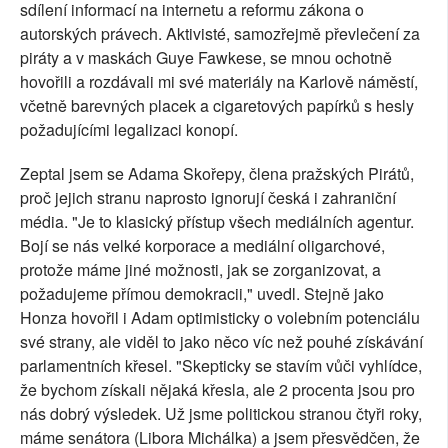
sdílení informací na internetu a reformu zákona o
autorských právech. Aktivisté, samozřejmě převlečení za
piráty a v maskách Guye Fawkese, se mnou ochotně
hovořili a rozdávali mi své materiály na Karlově náměstí,
včetně barevných placek a cigaretových papírků s hesly
požadujícími legalizaci konopí.
Zeptal jsem se Adama Skořepy, člena pražských Pirátů,
proč jejich stranu naprosto ignorují česká i zahraniční
média. "Je to klasický přístup všech mediálních agentur.
Bojí se nás velké korporace a mediální oligarchové,
protože máme jiné možnosti, jak se zorganizovat, a
požadujeme přímou demokracii," uvedl. Stejně jako
Honza hovořil i Adam optimisticky o volebním potenciálu
své strany, ale viděl to jako něco víc než pouhé získávání
parlamentních křesel. "Skepticky se stavím vůči vyhlídce,
že bychom získali nějaká křesla, ale 2 procenta jsou pro
nás dobrý výsledek. Už jsme politickou stranou čtyři roky,
máme senátora (Libora Michálka) a jsem přesvědčen, že