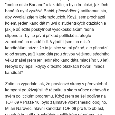
"meine erste Banane" a tak dále, a bylo ironické, jak těch
banánů nyní využívá Babiš, přesvědčený antikomunista,
aby vyvolal zájem kolemjdoucích. Když jsem procházel
kolem, jeden kandidát mluvil o studentských otázkách a
jak je důležité poskytnout vysokoškolákům řádná
stipendia - byl to první příklad politické strategie
zaměřené na mladé lidi. Vyjádřil jsem na místě
kandidátům názor, že to je sice velmi pěkné, ale přichází
to od strany, jejíž kandidáti jsou drtivou většinou středního
věku (našel jsem jen jediného kandidáta mladšího 30 let).
Nebylo by lepší, kdyby o těchto otázkách hovořil mladší
kandidát?
Zatím to vypadalo tak, že pravicové strany v předvolební
kampani používají silně rétoriku a skoro vůbec nehovoří o
svém politickém programu. Když jsem se šel podívat na
TOP 09 v Praze 10, bylo zajímavé vidět směsici obojího.
Milan Narovec, hlavní kandidát TOP 09 pro tuto oblast,
ochotně hovořil o konkrétním politickém programu a o