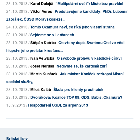
23. 10. 2013 /
Karel Dolejší
"Multipolární svět": Místo bez pravidel
24. 10. 2013 /
Viktor Vereš
Představujeme kandidáty: PhDr. Lubomír
Zaorálek, ČSSD Moravskoslezs...
24. 10. 2013 /
Tomio Okamura neví, co říká jeho vlastní strana
23. 10. 2013 /
Sejdeme se v Letňanech
23. 10. 2013 /
Štěpán Kotrba
Otevřený dopis Svatému Otci ve věci
hlupství jeho preláta: křesťans...
23. 10. 2013 /
Ivan Větvička
O svobodě projevu v katolické církvi
23. 10. 2013 /
Josef Nerušil
Nedivme se, že kardinál zuří
23. 10. 2013 /
Martin Kunštek
Jak ministr Koníček rozkopal Místní
sociální služby,
23. 10. 2013 /
Miloš Kaláb
Škola pro klienty prostitutek
23. 10. 2013 /
Dvořáková: Koalice TOP 09, ODS, Babiš, Okamura?
15. 9. 2013 /
Hospodaření OSBL za srpen 2013
Britské listy