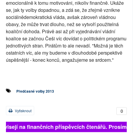
emocionálně k tomu motivováni, nikoliv finančně. Ukáže
se, jak ty volby dopadnou, a zdá se, že zřejmě vznikne
sociálnědemokratická vláda, avšak zároveň vládnou
obavy, že může trvat dlouho, než se vytvoří použitelná
koaliční dohoda. Právě asi až při vyjednávání vládní
koalice se začnou Češi víc dovídat o politickém programu
jednotlivých stran. Pirátům to ale nevadí. "Možná je těch
ostatních víc, ale my budeme v dlouhodobé perspektivě
úspěšnější - konec konců, angažujeme se srdcem."
Předčasné volby 2013
0
Vytisknout
visejí na finančních příspěvcích čtenářů. Prosíme, při