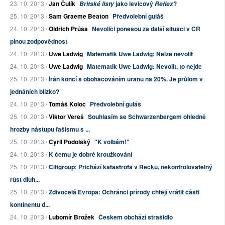
23. 10. 2013 /
Jan Čulík
jako levicový
?
Britské listy
Reflex
25. 10. 2013 /
Sam Graeme Beaton
Předvolební guláš
24. 10. 2013 /
Oldřich Průša
Nevoliči ponesou za další situaci v ČR
plnou zodpovědnost
24. 10. 2013 /
Uwe Ladwig
Matematik Uwe Ladwig: Nelze nevolit
24. 10. 2013 /
Uwe Ladwig
Matematik Uwe Ladwig: Nevolit, to nejde
25. 10. 2013 /
Írán končí s obohacováním uranu na 20%. Je průlom v
jednáních blízko?
24. 10. 2013 /
Tomáš Koloc
Předvolební guláš
25. 10. 2013 /
Viktor Vereš
Souhlasím se Schwarzenbergem ohledně
hrozby nástupu fašismu s ...
25. 10. 2013 /
Cyril Podolský
"K volbám!"
24. 10. 2013 /
K čemu je dobré kroužkování
25. 10. 2013 /
Citigroup: Přichází katastrofa v Řecku, nekontrolovatelný
růst dluh...
25. 10. 2013 /
Zdivočelá Evropa: Ochránci přírody chtějí vrátit části
kontinentu d...
24. 10. 2013 /
Lubomír Brožek
Českem obchází strašidlo