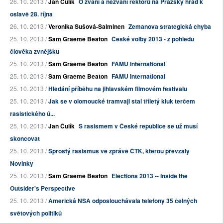
26. 10. 2013 /
Jan Čulík
O zvaní a nezvaní rektorů na Pražský hrad k
oslavě 28. října
26. 10. 2013 /
Veronika Sušová-Salminen
Zemanova strategická chyba
25. 10. 2013 /
Sam Graeme Beaton
České volby 2013 - z pohledu
člověka zvnějšku
25. 10. 2013 /
Sam Graeme Beaton
FAMU International
25. 10. 2013 /
Sam Graeme Beaton
FAMU International
25. 10. 2013 /
Hledání příběhu na jihlavském filmovém festivalu
25. 10. 2013 /
Jak se v olomoucké tramvaji stal tříletý kluk terčem
rasistického ú...
25. 10. 2013 /
Jan Čulík
S rasismem v České republice se už musí
skoncovat
25. 10. 2013 /
Sprostý rasismus ve zprávě ČTK, kterou převzaly
Novinky
25. 10. 2013 /
Sam Graeme Beaton
Elections 2013 -- Inside the
Outsider's Perspective
25. 10. 2013 /
Americká NSA odposlouchávala telefony 35 čelných
světových politiků