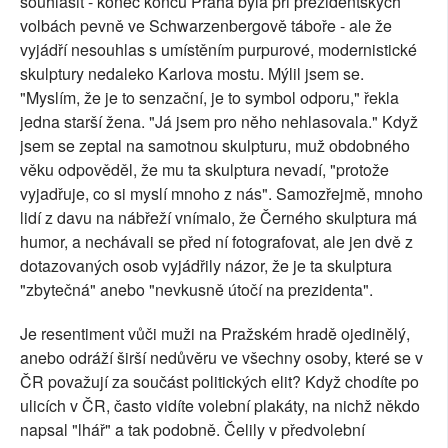
souhlasit - konec konců Praha byla při prezidentských
volbách pevně ve Schwarzenbergově táboře - ale že
vyjádří nesouhlas s umístěním purpurové, modernistické
skulptury nedaleko Karlova mostu. Mýlil jsem se.
"Myslím, že je to senzační, je to symbol odporu," řekla
jedna starší žena. "Já jsem pro něho nehlasovala." Když
jsem se zeptal na samotnou skulpturu, muž obdobného
věku odpověděl, že mu ta skulptura nevadí, "protože
vyjadřuje, co si myslí mnoho z nás". Samozřejmě, mnoho
lidí z davu na nábřeží vnímalo, že Černého skulptura má
humor, a nechávali se před ní fotografovat, ale jen dvě z
dotazovaných osob vyjádřily názor, že je ta skulptura
"zbytečná" anebo "nevkusně útočí na prezidenta".
Je resentiment vůči muži na Pražském hradě ojedinělý,
anebo odráží širší nedůvěru ve všechny osoby, které se v
ČR považují za součást politických elit? Když chodíte po
ulicích v ČR, často vidíte volební plakáty, na nichž někdo
napsal "lhář" a tak podobně. Čelily v předvolební