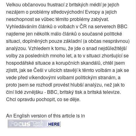
Velkou občanovou frustrací z britských médií je jejich
SOCIÁLNÍ SÍTĚ
nezájem o problémy středovýchodní Evropy a jejich
neschopnost se vůbec těmito problémy zabývat.
RUBRIKY
Vyhledáváním článků o volbách v ČR na serverech BBC
najdeme jen několik málo článků o současné politické
PLNÁ VERZE STRÁNEK
situaci, doplněných pouze základní (a občas nesprávnou)
analýzou. Vzhledem k tomu, že jde o snad nejdůležitější
volby za posledních mnoho let, a to v situaci zhoršující se
hospodářské situace a korupčních skandálů, chtěl jsem
zjistit, jak se Češi v ulicích stavějí k těmto volbám a jak se
vede před víkendovými volbami politickým stranám, a
proto jsem se rozhodl provést hlubší analýzu, než jak to
činí lidé zvnějšku - BBC, britský tisk a britská televize.
Chci opravdu pochopit, co se děje.
An English version of this article is in