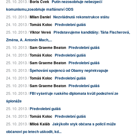
25. 10. 2013 /
Boris Cvek
Putin nezosobňuje nebezpečí
komunismu,zosobňuje mafiánství ODS
25. 10. 2013 /
Milan Daniel
Nezvládnutá rekonstrukce státu
24. 10. 2013 /
Tomáš Koloc
Předvolební guláš
25. 10. 2013 /
Viktor Vereš
Představujeme kandidáty: Táňa Fischerová,
Změna, A. Antonín Mach,...
25. 10. 2013 /
Sam Graeme Beaton
Předvolební guláš
24. 10. 2013 /
Tomáš Koloc
Předvolební guláš
25. 10. 2013 /
Sam Graeme Beaton
Předvolební guláš
25. 10. 2013 /
Špehování spojenců od Obamy nepřekvapuje
24. 10. 2013 /
Tomáš Koloc
Předvolební guláš
25. 10. 2013 /
Sam Graeme Beaton
Předvolební guláš
25. 10. 2013 /
FBI vyšetřuje ruského diplomata kvůli podezření ze
špionáže
25. 10. 2013 /
Předvolební guláš
24. 10. 2013 /
Tomáš Koloc
Předvolební guláš
25. 10. 2013 /
Miloš Kaláb
Jakýkoliv styk občana s policií může
občanovi po letech uškodit, kd...