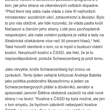
tom, jak jeho strana ve víkendových volbách dopadne.
"Před třemi lety stála naše vláda v čele tří nejhorších
ministerstev: sociálních věcí, zdravotnictví a školství. Bylo
to pro nás obtížné, ale lidé rozumějí, že vláda padla kvůli
Nečasovi a členům jeho strany. Lidé jsou pochopitelně
nespokojení, ale naše volební podpora je velká a tady na
Strašnické očekáváme více než 30 procent hlasů," řekl.
Také hovořil otevřeně o tom, co si myslí o budoucí vládní
koalici. Nevyloučil koalici s ČSSD, ale řekl, že je to
nepravděpodobné, protože Schwarzenberg je proti tomu.
Jako obvykle, kníže Schwarzenberg byl znovu ve
zprávách. Tento týden veřejně kritizoval Andreje Babiše
jako politika podobného Mussolinimu a jeden ze
Schwarzenbergových přátel a důvěrníků, senátor a
spisovatel Jaromír Štětina obdobně zaútočil na obě nové
strany i na levici: "Koalice s ČSSD by byla možná, ale jen
v tom smyslu, že bychom zabránili nebezpečí koalice