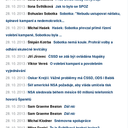
28. 10. 2013 /
Ilona Švihlíková
Jak to bylo se SPOZ
28. 10. 2013 /
Bohuslav Sobotka
Sobotka: "Nebudu ustupovat nátlaku,
špinavé kampani a nedemokratick...
28. 10. 2013 /
Michal Hašek
Hašek: Sobotka převzal přímé řízení
volební kampaně, Sobotkou byla ...
28. 10. 2013 /
Štěpán Kotrba
Sobotka nemá koule. Prohrál volby a
odhání skutečné levičáky
28. 10. 2013 /
Jiří Jírovec
ČSSD se zdá být ovládána hlupáky
28. 10. 2013 /
Viktor Vereš
O volební kampani a povolebním
vyjednávání
28. 10. 2013 /
Oskar Krejčí: Vážné problémy má ČSSD, ODS i Babiš
28. 10. 2013 /
Šéf americké NSA požaduje, aby vláda umlčela tisk
28. 10. 2013 /
NSA sledovala během měsíce 60 milionů telefonních
hovorů Španělů
28. 10. 2013 /
Sam Graeme Beaton
Dál nic
28. 10. 2013 /
Sam Graeme Beaton
Dál nic
28. 10. 2013 /
Michal Klodner
Sněmovna spolupráce
28. 10. 2013 /
Milan Daniel
Že je Švihlíková hrobař levice?