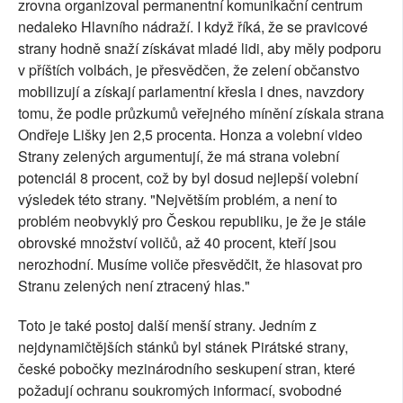
zrovna organizoval permanentní komunikační centrum
nedaleko Hlavního nádraží. I když říká, že se pravicové
strany hodně snaží získávat mladé lidi, aby měly podporu
v příštích volbách, je přesvědčen, že zelení občanstvo
mobilizují a získají parlamentní křesla i dnes, navzdory
tomu, že podle průzkumů veřejného mínění získala strana
Ondřeje Lišky jen 2,5 procenta. Honza a volební video
Strany zelených argumentují, že má strana volební
potenciál 8 procent, což by byl dosud nejlepší volební
výsledek této strany. "Největším problém, a není to
problém neobvyklý pro Českou republiku, je že je stále
obrovské množství voličů, až 40 procent, kteří jsou
nerozhodní. Musíme voliče přesvědčit, že hlasovat pro
Stranu zelených není ztracený hlas."
Toto je také postoj další menší strany. Jedním z
nejdynamičtějších stánků byl stánek Pirátské strany,
české pobočky mezinárodního seskupení stran, které
požadují ochranu soukromých informací, svobodné