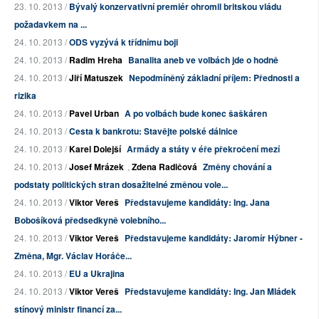
23. 10. 2013 /
Bývalý konzervativní premiér ohromil britskou vládu
požadavkem na ...
24. 10. 2013 /
ODS vyzývá k třídnímu boji
24. 10. 2013 /
Radim Hreha
Banalita aneb ve volbách jde o hodně
24. 10. 2013 /
Jiří Matuszek
Nepodmíněný základní příjem: Přednosti a
rizika
24. 10. 2013 /
Pavel Urban
A po volbách bude konec šaškáren
24. 10. 2013 /
Cesta k bankrotu: Stavějte polské dálnice
24. 10. 2013 /
Karel Dolejší
Armády a státy v éře překročení mezí
24. 10. 2013 /
Josef Mrázek
,
Zdena Radičová
Změny chování a
podstaty politických stran dosažitelné změnou vole...
24. 10. 2013 /
Viktor Vereš
Představujeme kandidáty: Ing. Jana
Bobošíková předsedkyně volebního...
24. 10. 2013 /
Viktor Vereš
Představujeme kandidáty: Jaromír Hýbner -
Změna, Mgr. Václav Horáče...
24. 10. 2013 /
EU a Ukrajina
24. 10. 2013 /
Viktor Vereš
Představujeme kandidáty: Ing. Jan Mládek
stínový ministr financí za...