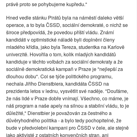
právě proto se pohybujeme kupředu."
Hned vedle stánku Pirátů byla na náměstí daleko větší
operace, a to byla ČSSD, sociální demokraté, o nichž se
široce předpovídá, že povedou příští vládu. Známí
kandidáti v optimistické náladě byli doplněni členy
mladého křídla, jako byla Tereza, studentka na Karlově
univerzitě. Hovořila o tom, kolik mladých kandidátů
kandiduje v těchto volbách za sociální demokraty a že
sociálně demokratická kampaň v Praze je "nejlepší za
dlouhou dobu". Coi se týče politického programu,
nechala Jiřího Dienstbiera, kandidáta ČSSD na
prezidenta letos v lednu, vysvětlit své naděje. "Doufáme,
že nás lidé v Praze dobře vnímají. Všechno, co máme, je
náš program a naše apely na silnou a stabilní vládu, to je
důležité," Dienstbier je považován za čestného a
důvěryhodného politika - a bylo tedy pochopitelné, že
bude v předvolební kampani pro ČSSD v čele, ale stejně
jako aktivisté z ostatních konvenčních stran, ani