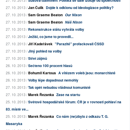
27. 10. 2013 /
Sušová-Salminen: Politika se dále izoluje od společnosti
27. 10. 2013 /
Jan Čulík
Dojde k odklonu od ideologizace politiky?
27. 10. 2013 /
Sam Graeme Beaton
Our Nixon
27. 10. 2013 /
Sam Graeme Beaton
Náš Nixon
27. 10. 2013 /
Rekonstrukce státu vyhrála volby
27. 10. 2013 /
Ježíši, co jsme to provedli...
27. 10. 2013 /
Jiří Kadeřávek
"Parazité" profackovali ČSSD
27. 10. 2013 /
JIný pohled na volby
27. 10. 2013 /
Střet zájmů
26. 10. 2013 /
Sečteno 100 procent hlasů
26. 10. 2013 /
Bohumil Kartous
A vítězem voleb jsou: monarchisté
26. 10. 2013 /
Volby lépe dopadnout nemohly
27. 10. 2013 /
Tak opět nebudou vládnout komunisté
27. 10. 2013 /
Marek Řezanka
Zase na startu
25. 10. 2013 /
Světové hospodářské fórum: ČR je v rovnosti pohlaví na
83. místě ve...
25. 10. 2013 /
Marek Řezanka
Co nám (ne)zbylo z odkazu T. G.
Masaryka