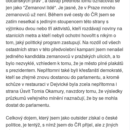
občanských práv", a dávají přednost tomu označovat se
jen jako "Zemanovi lidé". Je jasné, že v Praze mnoho
zemanovců už není. Během své cesty do ČR jsem se
zatím nesetkal s jediným stoupencem této strany s
výjimkou dvou nebo tří aktivistů, kteří rozdávají noviny na
stanicích metra a kteří nebyli ochotni hovořit s nikým o
tom, jaký politický program zastupují. Na rozdíl od všech
ostastních stran v této předvolební kampani jsem nenašel
jediného kandidáta zemanovců v pražských ulicích, a to
bylo nezvyklé, vzhledem k tomu, že je město plné plakátů
s prezidentem. Nepřítomni také byli křesťanští demokraté,
kteří se zřejmě znovu dostanou do parlamentu, a kromě
schůze v restauraci v Dejvické byla zcela nepřítomna i
strana Úsvit Tomia Okamury, navzdory tomu, že výsledky
průzkumů veřejného mínění naznačují, že by se mohla
dostat do parlamentu.
Celkový dojem, který jsem jako outsider získal o české
politice, je tentýž, s nímž jsem do ČR přijel, ale z jiných