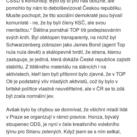
ČSSD s komunisty. Bylo by to pro nás obtížné, ale
pomohlo by nám to debolševizovat Českou republiku.
Musíte pochopit, že tito sociální demokraté jsou bývalí
komunisté - ne, že by byli členy KSČ, ale svou
mentalitou." Štětina pomáhal TOP 09 podepisováním
svých knih. Byl obklopen transparenty, na nichž byl
Schwarzenberg zobrazen jako James Bond (agent Top
nula nula devět) a skálopevně tvrdil, že strana, kterou
zastupuje, je jediná, která dokáže České republice zajistit
stabilitu. Z tištěného materiálu na stáncích i na
aktivistech, kteří tam byli přítomni bylo zjevné, že v TOP
O9 je podstatný vliv mladých aktivistů, což by bylo v
britské politice vlastně neuvěřitelné, ale v ČR se to zdá
být zcela normální jev.
Avšak bylo by chybou se domnívat, že všichni mladí lidé
v Praze se organizují v rámci pravice. Honza, bývalý
stoupenec ODS, je nyní v čele kreativního volebního
týmu pro Stranu zelených. Když jsem se s ním setkal,