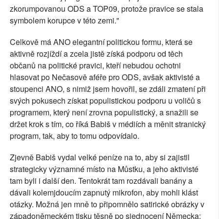
zkorumpovanou ODS a TOP09, protože pravice se stala
symbolem korupce v této zemi."
Celkově má ANO elegantní politickou formu, která se
aktivně rozjíždí a zcela jistě získá podporu od těch
občanů na politické pravici, kteří nebudou ochotni
hlasovat po Nečasově aféře pro ODS, avšak aktivisté a
stoupenci ANO, s nimiž jsem hovořil, se zdáli zmatení při
svých pokusech získat populistickou podporu u voličů s
programem, který není zrovna populistický, a snažili se
držet krok s tím, co říká Babiš v médiích a měnit stranický
program, tak, aby to tomu odpovídalo.
Zjevně Babiš vydal velké peníze na to, aby si zajistil
strategicky významné místo na Můstku, a jeho aktivisté
tam byli i další den. Tentokrát tam rozdávali banány a
dávali kolemjdoucím zapnutý mikrofon, aby mohli klást
otázky. Možná jen mně to připomnělo satirické obrázky v
západoněmeckém tisku těsně po sjednocení Německa: