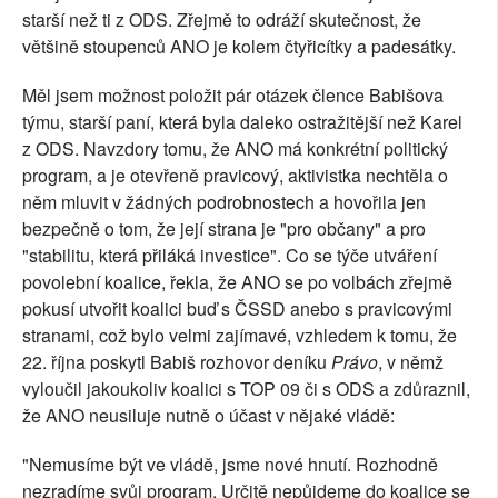
starší než ti z ODS. Zřejmě to odráží skutečnost, že
většině stoupenců ANO je kolem čtyřicítky a padesátky.
Měl jsem možnost položit pár otázek člence Babišova
týmu, starší paní, která byla daleko ostražitější než Karel
z ODS. Navzdory tomu, že ANO má konkrétní politický
program, a je otevřeně pravicový, aktivistka nechtěla o
něm mluvit v žádných podrobnostech a hovořila jen
bezpečně o tom, že její strana je "pro občany" a pro
"stabilitu, která přiláká investice". Co se týče utváření
povolební koalice, řekla, že ANO se po volbách zřejmě
pokusí utvořit koalici buď s ČSSD anebo s pravicovými
stranami, což bylo velmi zajímavé, vzhledem k tomu, že
22. října poskytl Babiš rozhovor deníku
Právo
, v němž
vyloučil jakoukoliv koalici s TOP 09 či s ODS a zdůraznil,
že ANO neusiluje nutně o účast v nějaké vládě:
"Nemusíme být ve vládě, jsme nové hnutí. Rozhodně
nezradíme svůj program. Určitě nepůjdeme do koalice se