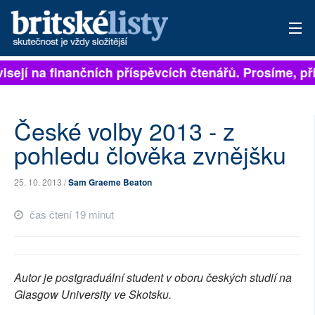
sejí na finančních příspěvcích čtenářů. Prosíme, přisp
PŘIHLÁSIT
AKTUÁLNÍ VYDÁNÍ
České volby 2013 - z
ARCHIV
pohledu člověka zvnějšku
ROZHOVORY
25. 10. 2013 /
Sam Graeme Beaton
TÉMATA
čas čtení 19 minut
NEJČTENĚJŠÍ ZA 7 DNÍ
AUTOŘI
Autor je postgraduální student v oboru českých studií na
Glasgow University ve Skotsku.
PŘÍSPĚVKY NA PROVOZ