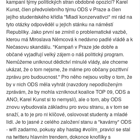
kampani týmy politických stran obdobné opozici? Karel
Kunst, člen předvolebního týmu ODS v Praze a člen
jejího studentského křídla "Mladí konzervativci" mi rád na
tyto otázky odpověděl u jejich stánku na náměstí
Republiky. Jako první se zmínil o problematické vazbě,
kterou má Miroslava Němcová k nedávno padlé vládě a k
Nečasovu skandálu. "Kampaň v Praze jde dobře a
občané vyjadřují velký zájem o náš politický program.
Nemůžeme uniknout dědictví minulé vlády, ale chceme
ukázat, že o tom nejsme, že máme pro občany pozitivní
zprávu pro budoucnost." Pro něho nejsou volby o tom, že
by v nich ODS měla vyhrát (navzdory nepodloženým
zprávám, že by mohla vzniknout koalice TOP 09, ODS a
ANO, Karel Kunst si to nemyslí), ale o tom, aby ODS
znovu vybudovala základnu pro svou stranu, a v tom se
snaží, a to je pro ni klíčové, oslovovat studenty a mladé
lidi. Je to jasné z celého založení stanu a "kavárny" ODS
- wifi zadarmo, pokusy aby hastag #volím_pravici se stal
na twitteru hlavním trendem, dokonce knoflíky s