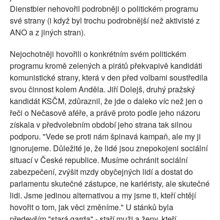
Dienstbier nehovořil podrobněji o politickém programu
své strany (i když byl trochu podrobnější než aktivisté z
ANO a z jiných stran).
Nejochotněji hovořili o konkrétním svém politickém
programu kromě zelených a pirátů překvapivě kandidáti
komunistické strany, která v den před volbami soustředila
svou činnost kolem Anděla. Jiří Dolejš, druhý pražský
kandidát KSČM, zdůraznil, že jde o daleko víc než jen o
řeči o Nečasově aféře, a právě proto podle jeho názoru
získala v předvolebním období jeho strana tak silnou
podporu. "Vede se proti nám špinavá kampaň, ale my ji
ignorujeme. Důležité je, že lidé jsou znepokojeni sociální
situací v České republice. Musíme ochránit sociální
zabezpečení, zvýšit mzdy obyčejných lidí a dostat do
parlamentu skutečné zástupce, ne kariéristy, ale skutečné
lidi. Jsme jedinou alternativou a my jsme ti, kteří chtějí
hovořit o tom, jak věci změníme." U stánků byla
především "stará garda" - staří muži a ženy, kteří