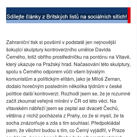
Zahraniční tisk si povšiml v podstatě jen nejnovější
šokující skulptury kontroverzního umělce Davida
Černého, totiž obřího prostředníčku na pontónu na Vltavě,
který ukazuje na Pražský hrad. Načasování této skulptury,
spolu s Černého odporem vůči všem bývalým
komunistům a politickým elitám, jako je Miloš Zeman,
dodalo horečným posledním několika týdnům v české
politice další kontroverzi. Rozhodl jsem se, že je rozumné
začít zkoumat veřejné mínění v ČR od této věci. Na
vltavském nábřeží jsem se zeptal asi dvaceti Čechů,
většina z nichž pocházela z Prahy, co že si myslí, že ta
socha znázorňuje a zda s tím souhlasí. Předpokládal
jsem, že všichni budou s tím, co Černý vyjádřil, v Praze