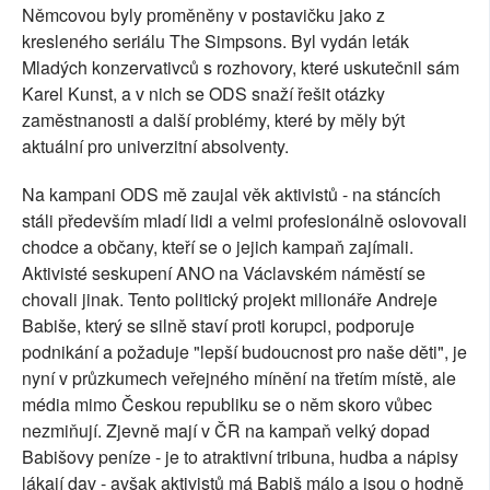
Němcovou byly proměněny v postavičku jako z
kresleného seriálu The Simpsons. Byl vydán leták
Mladých konzervativců s rozhovory, které uskutečnil sám
Karel Kunst, a v nich se ODS snaží řešit otázky
zaměstnanosti a další problémy, které by měly být
aktuální pro univerzitní absolventy.
Na kampani ODS mě zaujal věk aktivistů - na stáncích
stáli především mladí lidi a velmi profesionálně oslovovali
chodce a občany, kteří se o jejich kampaň zajímali.
Aktivisté seskupení ANO na Václavském náměstí se
chovali jinak. Tento politický projekt milionáře Andreje
Babiše, který se silně staví proti korupci, podporuje
podnikání a požaduje "lepší budoucnost pro naše děti", je
nyní v průzkumech veřejného mínění na třetím místě, ale
média mimo Českou republiku se o něm skoro vůbec
nezmiňují. Zjevně mají v ČR na kampaň velký dopad
Babišovy peníze - je to atraktivní tribuna, hudba a nápisy
lákají dav - avšak aktivistů má Babiš málo a jsou o hodně