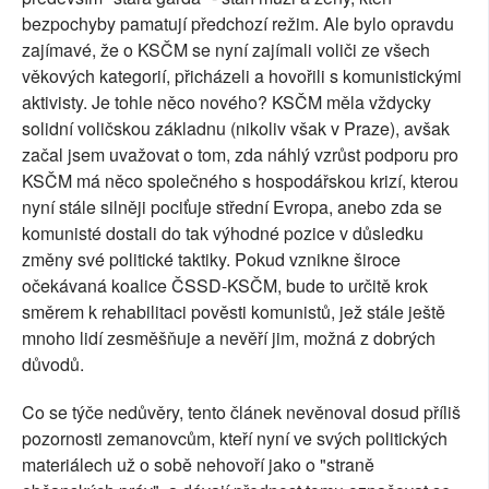
bezpochyby pamatují předchozí režim. Ale bylo opravdu
zajímavé, že o KSČM se nyní zajímali voliči ze všech
věkových kategorií, přicházeli a hovořili s komunistickými
aktivisty. Je tohle něco nového? KSČM měla vždycky
solidní voličskou základnu (nikoliv však v Praze), avšak
začal jsem uvažovat o tom, zda náhlý vzrůst podporu pro
KSČM má něco společného s hospodářskou krizí, kterou
nyní stále silněji pociťuje střední Evropa, anebo zda se
komunisté dostali do tak výhodné pozice v důsledku
změny své politické taktiky. Pokud vznikne široce
očekávaná koalice ČSSD-KSČM, bude to určitě krok
směrem k rehabilitaci pověsti komunistů, jež stále ještě
mnoho lidí zesměšňuje a nevěří jim, možná z dobrých
důvodů.
Co se týče nedůvěry, tento článek nevěnoval dosud příliš
pozornosti zemanovcům, kteří nyní ve svých politických
materiálech už o sobě nehovoří jako o "straně