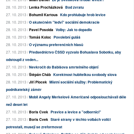
28. 10. 2013 /
Lenka Procházková
Bod zvratu
27. 10. 2013 /
Bohumil Kartous
Kdo prohlubuje hrob levice
28. 10. 2013 /
O skutečném "ledví" sociální demokracie
28. 10. 2013 /
Pavel Posolda
Volby: Jak to dopadlo
28. 10. 2013 /
Tomáš Koloc
Povolební guláš
28. 10. 2013 /
O významu preferenčních hlasů
27. 10. 2013 /
Předsednictvo ČSSD vyzvalo Bohuslava Sobotku, aby
odstoupil z veden...
27. 10. 2013 /
Nevkročit do Babišova smrtelného objetí
28. 10. 2013 /
Štěpán Cháb
Korektnost hubitelkou svobody slova
28. 10. 2013 /
Jiří Plocek
Místní sociální služby: Problematický
podnikatelský záměr
27. 10. 2013 /
Mobil Angely Merkelové Američané odposlouchávali déle
než deset let
27. 10. 2013 /
Boris Cvek
Pravice a levice a "odborníci"
27. 10. 2013 /
Boris Cvek
Staré strany v těchto volbách voliči
potrestali, musejí se zreformovat