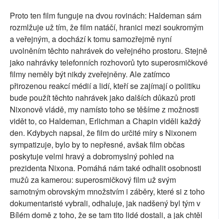
Proto ten film funguje na dvou rovinách: Haldeman sám
rozmlžuje už tím, že film natáčí, hranici mezi soukromým
a veřejným, a dochází k tomu samozřejmě nyní
uvolněním těchto nahrávek do veřejného prostoru. Stejně
jako nahrávky telefonních rozhovorů tyto superosmičkové
filmy neměly být nikdy zveřejněny. Ale zatímco
přirozenou reakcí médií a lidí, kteří se zajímají o politiku
bude použít těchto nahrávek jako dalších důkazů proti
Nixonově vládě, my namísto toho se těšíme z možnosti
vidět to, co Haldeman, Erlichman a Chapin viděli každý
den. Kdybych napsal, že film do určité míry s Nixonem
sympatizuje, bylo by to nepřesné, avšak film občas
poskytuje velmi hravý a dobromyslný pohled na
prezidenta Nixona. Pomáhá nám také odhalit osobnosti
mužů za kamerou: superosmičkový film už svým
samotným obrovským množstvím i záběry, které si z toho
dokumentaristé vybrali, odhaluje, jak nadšený byl tým v
Bílém domě z toho, že se tam tito lidé dostali, a jak chtěl