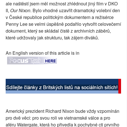
ale naštěstí jsem měl možnost zhlédnout jiný film v DKO
SOCIÁLNÍ SÍTĚ
II,
Our Nixon
. Bylo vhodné uzavřít dramatický volební den
v České republice politickým dokumentem a režisérce
RUBRIKY
Penny Lee se velmi úspěšně podařilo vytvořit celovečerní
dokument, který se skládal čistě z archivních záběrů,
PLNÁ VERZE STRÁNEK
které udržovaly jak strukturu, tak zájem diváků.
An English version of this article is in
Americký prezident Richard Nixon bude vždy vzpomínán
pro dvě věci: pro svou roli ve vietnamské válce a pro
aféru Watergate, která ho přivedla k pochybné cti prvního