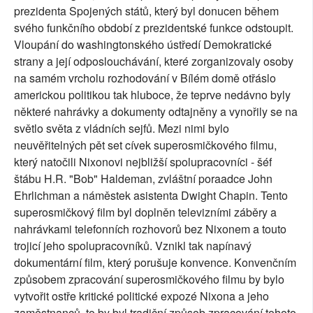
prezidenta Spojených států, který byl donucen během
svého funkčního období z prezidentské funkce odstoupit.
Vloupání do washingtonského ústředí Demokratické
strany a její odposlouchávání, které zorganizovaly osoby
na samém vrcholu rozhodování v Bílém domě otřáslo
americkou politikou tak hluboce, že teprve nedávno byly
některé nahrávky a dokumenty odtajněny a vynořily se na
světlo světa z vládních sejfů. Mezi nimi bylo
neuvěřitelných pět set cívek superosmičkového filmu,
který natočili Nixonovi nejbližší spolupracovníci - šéf
štábu H.R. "Bob" Haldeman, zvláštní poraadce John
Ehrlichman a náměstek asistenta Dwight Chapin. Tento
superosmičkový film byl doplněn televizními záběry a
nahrávkami telefonních rozhovorů bez Nixonem a touto
trojicí jeho spolupracovníků. Vznikl tak napínavý
dokumentární film, který porušuje konvence. Konvenčním
způsobem zpracování superosmičkového filmu by bylo
vytvořit ostře kritické politické expozé Nixona a jeho
zaměstnanců, to by byl tradiční způsob zpracování tohoto