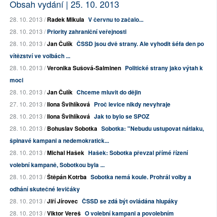
Obsah vydání | 25. 10. 2013
28. 10. 2013 /
Radek Mikula
V červnu to začalo...
28. 10. 2013 /
Priority zahraniční veřejnosti
28. 10. 2013 /
Jan Čulík
ČSSD jsou dvě strany. Ale vyhodit šéfa den po
vítězství ve volbách ...
28. 10. 2013 /
Veronika Sušová-Salminen
Politické strany jako výtah k
moci
28. 10. 2013 /
Jan Čulík
Chceme mluvit do dějin
27. 10. 2013 /
Ilona Švihlíková
Proč levice nikdy nevyhraje
28. 10. 2013 /
Ilona Švihlíková
Jak to bylo se SPOZ
28. 10. 2013 /
Bohuslav Sobotka
Sobotka: "Nebudu ustupovat nátlaku,
špinavé kampani a nedemokratick...
28. 10. 2013 /
Michal Hašek
Hašek: Sobotka převzal přímé řízení
volební kampaně, Sobotkou byla ...
28. 10. 2013 /
Štěpán Kotrba
Sobotka nemá koule. Prohrál volby a
odhání skutečné levičáky
28. 10. 2013 /
Jiří Jírovec
ČSSD se zdá být ovládána hlupáky
28. 10. 2013 /
Viktor Vereš
O volební kampani a povolebním