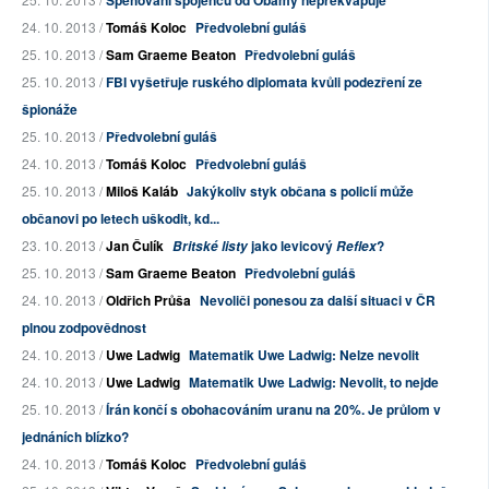
Špehování spojenců od Obamy nepřekvapuje
24. 10. 2013 /
Tomáš Koloc
Předvolební guláš
25. 10. 2013 /
Sam Graeme Beaton
Předvolební guláš
25. 10. 2013 /
FBI vyšetřuje ruského diplomata kvůli podezření ze
špionáže
25. 10. 2013 /
Předvolební guláš
24. 10. 2013 /
Tomáš Koloc
Předvolební guláš
25. 10. 2013 /
Miloš Kaláb
Jakýkoliv styk občana s policií může
občanovi po letech uškodit, kd...
23. 10. 2013 /
Jan Čulík
jako levicový
?
Britské listy
Reflex
25. 10. 2013 /
Sam Graeme Beaton
Předvolební guláš
24. 10. 2013 /
Oldřich Průša
Nevoliči ponesou za další situaci v ČR
plnou zodpovědnost
24. 10. 2013 /
Uwe Ladwig
Matematik Uwe Ladwig: Nelze nevolit
24. 10. 2013 /
Uwe Ladwig
Matematik Uwe Ladwig: Nevolit, to nejde
25. 10. 2013 /
Írán končí s obohacováním uranu na 20%. Je průlom v
jednáních blízko?
24. 10. 2013 /
Tomáš Koloc
Předvolební guláš