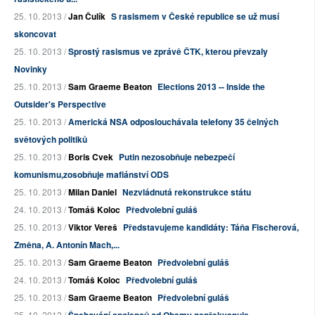
25. 10. 2013 /
Jan Čulík
S rasismem v České republice se už musí
skoncovat
25. 10. 2013 /
Sprostý rasismus ve zprávě ČTK, kterou převzaly
Novinky
25. 10. 2013 /
Sam Graeme Beaton
Elections 2013 -- Inside the
Outsider's Perspective
25. 10. 2013 /
Americká NSA odposlouchávala telefony 35 čelných
světových politiků
25. 10. 2013 /
Boris Cvek
Putin nezosobňuje nebezpečí
komunismu,zosobňuje mafiánství ODS
25. 10. 2013 /
Milan Daniel
Nezvládnutá rekonstrukce státu
24. 10. 2013 /
Tomáš Koloc
Předvolební guláš
25. 10. 2013 /
Viktor Vereš
Představujeme kandidáty: Táňa Fischerová,
Změna, A. Antonín Mach,...
25. 10. 2013 /
Sam Graeme Beaton
Předvolební guláš
24. 10. 2013 /
Tomáš Koloc
Předvolební guláš
25. 10. 2013 /
Sam Graeme Beaton
Předvolební guláš
25. 10. 2013 /