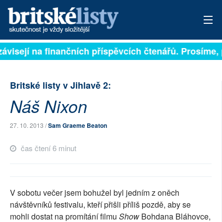
ávisejí na finančních příspěvcích čtenářů. Prosíme, p
PŘIHLÁSIT
AKTUÁLNÍ VYDÁNÍ
Britské listy v Jihlavě 2:
ARCHIV
Náš Nixon
ROZHOVORY
27. 10. 2013 /
Sam Graeme Beaton
TÉMATA
čas čtení 6 minut
NEJČTENĚJŠÍ ZA 7 DNÍ
AUTOŘI
V sobotu večer jsem bohužel byl jedním z oněch
návštěvníků festivalu, kteří přišli příliš pozdě, aby se
PŘÍSPĚVKY NA PROVOZ
mohli dostat na promítání filmu
Show
Bohdana Bláhovce,