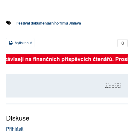
Festival dokumentárního filmu Jihlava
0
Vytisknout
ě závisejí na finančních příspěvcích čtenářů. Prosíme,
13899
Diskuse
Přihlásit