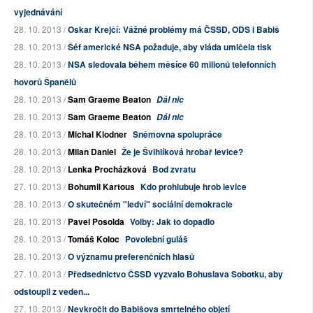
vyjednávání
28. 10. 2013 /
Oskar Krejčí: Vážné problémy má ČSSD, ODS i Babiš
28. 10. 2013 /
Šéf americké NSA požaduje, aby vláda umlčela tisk
28. 10. 2013 /
NSA sledovala během měsíce 60 milionů telefonních
hovorů Španělů
28. 10. 2013 /
Sam Graeme Beaton
Dál nic
28. 10. 2013 /
Sam Graeme Beaton
Dál nic
28. 10. 2013 /
Michal Klodner
Sněmovna spolupráce
28. 10. 2013 /
Milan Daniel
Že je Švihlíková hrobař levice?
28. 10. 2013 /
Lenka Procházková
Bod zvratu
27. 10. 2013 /
Bohumil Kartous
Kdo prohlubuje hrob levice
28. 10. 2013 /
O skutečném "ledví" sociální demokracie
28. 10. 2013 /
Pavel Posolda
Volby: Jak to dopadlo
28. 10. 2013 /
Tomáš Koloc
Povolební guláš
28. 10. 2013 /
O významu preferenčních hlasů
27. 10. 2013 /
Předsednictvo ČSSD vyzvalo Bohuslava Sobotku, aby
odstoupil z veden...
27. 10. 2013 /
Nevkročit do Babišova smrtelného objetí