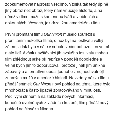
zdokumentovat naprosto všechno. Vzniká tak tedy úplně
jiný obraz než obraz, který nám vnucuje historie, a na
němž vidíme muže s kamennou tváří a v oblecích a
dokonalých účesech, jak drze lžou americkému lidu.
První promítání filmu
Our Nixon
muselo soutěžit s
promítáním několika filmů, o něž byl na festivalu velký
zájem, a tak bylo v sále v sobotu večer bohužel jen velmi
málo lidí. Avšak návštěvníci jihlavského festivalu mohou
film zhlédnout ještě při repríze v pondělí dopoledne a
velmi bych jim to doporučoval, protože jinak jim unikne
zábavný a alternativní obraz jednoho z nejnechvalněji
známých mužů v americké historii. Navzdory názvu filmu
přináší snímek
Our Nixon
nový pohled na téma, které bylo
mnohokrát a často špatně zpracováváno v minulosti.
Pečlivým střihem a na základě nových informací,
konečně uvolněných z vládních trezorů, film přináší nový
pohled na člověka Nixona.