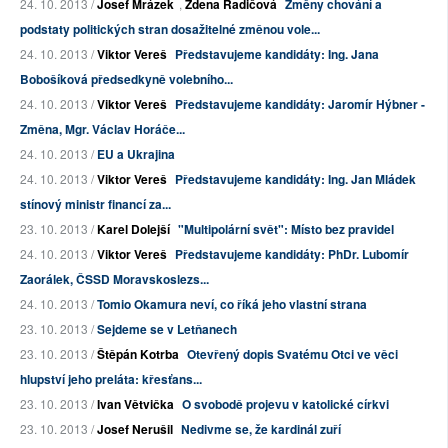
24. 10. 2013 /
Josef Mrázek
,
Zdena Radičová
Změny chování a
podstaty politických stran dosažitelné změnou vole...
24. 10. 2013 /
Viktor Vereš
Představujeme kandidáty: Ing. Jana
Bobošíková předsedkyně volebního...
24. 10. 2013 /
Viktor Vereš
Představujeme kandidáty: Jaromír Hýbner -
Změna, Mgr. Václav Horáče...
24. 10. 2013 /
EU a Ukrajina
24. 10. 2013 /
Viktor Vereš
Představujeme kandidáty: Ing. Jan Mládek
stínový ministr financí za...
23. 10. 2013 /
Karel Dolejší
"Multipolární svět": Místo bez pravidel
24. 10. 2013 /
Viktor Vereš
Představujeme kandidáty: PhDr. Lubomír
Zaorálek, ČSSD Moravskoslezs...
24. 10. 2013 /
Tomio Okamura neví, co říká jeho vlastní strana
23. 10. 2013 /
Sejdeme se v Letňanech
23. 10. 2013 /
Štěpán Kotrba
Otevřený dopis Svatému Otci ve věci
hlupství jeho preláta: křesťans...
23. 10. 2013 /
Ivan Větvička
O svobodě projevu v katolické církvi
23. 10. 2013 /
Josef Nerušil
Nedivme se, že kardinál zuří