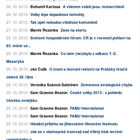
26. 10. 2013 /
Bohumil Kartous
A vítězem voleb jsou: monarchisté
26. 10. 2013 /
Volby lépe dopadnout nemohly
27. 10. 2013 /
Tak opět nebudou vládnout komunisté
27. 10. 2013 /
Marek Řezanka
Zase na startu
25. 10. 2013 /
Světové hospodářské fórum: ČR je v rovnosti pohlaví na
83. místě ve...
25. 10. 2013 /
Marek Řezanka
Co nám (ne)zbylo z odkazu T. G.
Masaryka
26. 10. 2013 /
Jan Čulík
O zvaní a nezvaní rektorů na Pražský hrad k
oslavě 28. října
26. 10. 2013 /
Veronika Sušová-Salminen
Zemanova strategická chyba
25. 10. 2013 /
Sam Graeme Beaton
České volby 2013 - z pohledu
člověka zvnějšku
25. 10. 2013 /
Sam Graeme Beaton
FAMU International
25. 10. 2013 /
Sam Graeme Beaton
FAMU International
25. 10. 2013 /
Hledání příběhu na jihlavském filmovém festivalu
25. 10. 2013 /
Jak se v olomoucké tramvaji stal tříletý kluk terčem
rasistického ú...