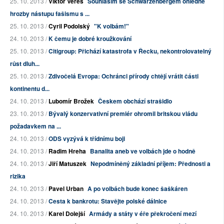
25. 10. 2013 /
Viktor Vereš
Souhlasím se Schwarzenbergem ohledně
hrozby nástupu fašismu s ...
25. 10. 2013 /
Cyril Podolský
"K volbám!"
24. 10. 2013 /
K čemu je dobré kroužkování
25. 10. 2013 /
Citigroup: Přichází katastrofa v Řecku, nekontrolovatelný
růst dluh...
25. 10. 2013 /
Zdivočelá Evropa: Ochránci přírody chtějí vrátit části
kontinentu d...
24. 10. 2013 /
Lubomír Brožek
Českem obchází strašidlo
23. 10. 2013 /
Bývalý konzervativní premiér ohromil britskou vládu
požadavkem na ...
24. 10. 2013 /
ODS vyzývá k třídnímu boji
24. 10. 2013 /
Radim Hreha
Banalita aneb ve volbách jde o hodně
24. 10. 2013 /
Jiří Matuszek
Nepodmíněný základní příjem: Přednosti a
rizika
24. 10. 2013 /
Pavel Urban
A po volbách bude konec šaškáren
24. 10. 2013 /
Cesta k bankrotu: Stavějte polské dálnice
24. 10. 2013 /
Karel Dolejší
Armády a státy v éře překročení mezí