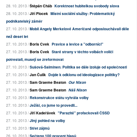
28. 10. 2013 /
Štěpán Cháb
Korektnost hubitelkou svobody slova
28. 10. 2013 /
Jiří Plocek
Místní sociální služby: Problematický
podnikatelský záměr
27. 10. 2013 /
Mobil Angely Merkelové Američané odposlouchávali déle
než deset let
27. 10. 2013 /
Boris Cvek
Pravice a levice a "odborníci"
27. 10. 2013 /
Boris Cvek
Staré strany v těchto volbách voliči
potrestali, musejí se zreformovat
27. 10. 2013 /
Sušová-Salminen: Politika se dále izoluje od společnosti
27. 10. 2013 /
Jan Čulík
Dojde k odklonu od ideologizace politiky?
27. 10. 2013 /
Sam Graeme Beaton
Our Nixon
27. 10. 2013 /
Sam Graeme Beaton
Náš Nixon
27. 10. 2013 /
Rekonstrukce státu vyhrála volby
27. 10. 2013 /
Ježíši, co jsme to provedli...
27. 10. 2013 /
Jiří Kadeřávek
"Parazité" profackovali ČSSD
27. 10. 2013 /
JIný pohled na volby
27. 10. 2013 /
Střet zájmů
26. 10. 2013 /
Sečteno 100 procent hlasů