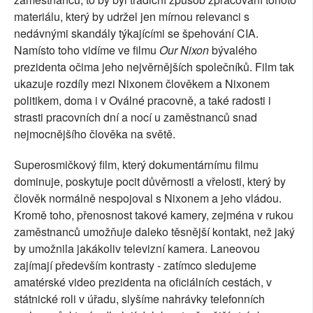
materiálu, který by udržel jen mírnou relevanci s
nedávnými skandály týkajícími se špehování CIA.
Namísto toho vidíme ve filmu
Our Nixon
bývalého
prezidenta očima jeho nejvěrnějších společníků. Film tak
ukazuje rozdíly mezi Nixonem člověkem a Nixonem
politikem, doma i v Oválné pracovně, a také radosti i
strasti pracovních dní a nocí u zaměstnanců snad
nejmocnějšího člověka na světě.
Superosmičkový film, který dokumentárnímu filmu
dominuje, poskytuje pocit důvěrnosti a vřelosti, který by
člověk normálně nespojoval s Nixonem a jeho vládou.
Kromě toho, přenosnost takové kamery, zejména v rukou
zaměstnanců umožňuje daleko těsnější kontakt, než jaký
by umožnila jakákoliv televizní kamera. Laneovou
zajímají především kontrasty - zatímco sledujeme
amatérské video prezidenta na oficiálních cestách, v
státnické roli v úřadu, slyšíme nahrávky telefonních