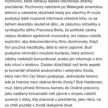
rozhovorů, které odhalují daleko otevřenější stránky
prezidenta. Rozhovory natočené po Watergate americkou
televizí a následné vězeňské tresty pro všechny tři muže
poskytují další rozporné informace ohledně toho, co se
během skandálu skutečně dělo. Je zásluhou režisérky a
vynikajícího střihu Francisca Bella, že politické závěry
nejsou divákům agresivně vnucovány, ani nejsou natolik
explicitní, aby dokumentárnímu filmu dominovaly. Když
film používá mezititulky, dělá to velmi úsporně. Buď
poskytne minimální množství kontextu, který archivní
záběry nedokáží komunikovat, anebo jen informuje o tom,
kdo mluví v telefonu. Daleko důležitější než tento aspekt
je komentář ohledně soukromého i veřejného života,
který nám film
Our Nixon
poskytuje. Jednoduše řečeno:
kde je hranice mezi oběma těmito životy? Bob Haldeman,
muž, který přinesl filmovou kameru do Oválné pracovny
jako nadšený kinoamatér měl zjevně v úmyslu natočit
suvenýr z doby, kdy pracoval u prezidenta, jako něco, na
co chtěl později v životě láskyplně dívat.