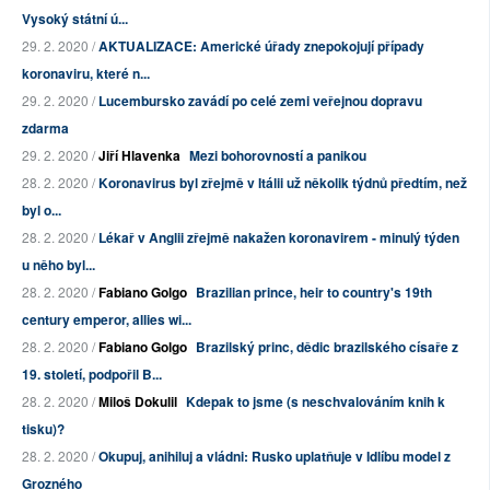
Vysoký státní ú...
29. 2. 2020 /
AKTUALIZACE: Americké úřady znepokojují případy
koronaviru, které n...
29. 2. 2020 /
Lucembursko zavádí po celé zemi veřejnou dopravu
zdarma
29. 2. 2020 /
Jiří Hlavenka
Mezi bohorovností a panikou
28. 2. 2020 /
Koronavirus byl zřejmě v Itálii už několik týdnů předtím, než
byl o...
28. 2. 2020 /
Lékař v Anglii zřejmě nakažen koronavirem - minulý týden
u něho byl...
28. 2. 2020 /
Fabiano Golgo
Brazilian prince, heir to country's 19th
century emperor, allies wi...
28. 2. 2020 /
Fabiano Golgo
Brazilský princ, dědic brazilského císaře z
19. století, podpořil B...
28. 2. 2020 /
Miloš Dokulil
Kdepak to jsme (s neschvalováním knih k
tisku)?
28. 2. 2020 /
Okupuj, anihiluj a vládni: Rusko uplatňuje v Idlíbu model z
Grozného