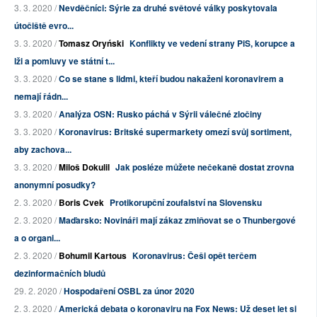
3. 3. 2020 /
Nevděčníci: Sýrie za druhé světové války poskytovala
útočiště evro...
3. 3. 2020 /
Tomasz Oryński
Konflikty ve vedení strany PiS, korupce a
lži a pomluvy ve státní t...
3. 3. 2020 /
Co se stane s lidmi, kteří budou nakaženi koronavirem a
nemají řádn...
3. 3. 2020 /
Analýza OSN: Rusko páchá v Sýrii válečné zločiny
3. 3. 2020 /
Koronavirus: Britské supermarkety omezí svůj sortiment,
aby zachova...
3. 3. 2020 /
Miloš Dokulil
Jak posléze můžete nečekaně dostat zrovna
anonymní posudky?
2. 3. 2020 /
Boris Cvek
Protikorupční zoufalství na Slovensku
2. 3. 2020 /
Maďarsko: Novináři mají zákaz zmiňovat se o Thunbergové
a o organi...
2. 3. 2020 /
Bohumil Kartous
Koronavirus: Češi opět terčem
dezinformačních bludů
29. 2. 2020 /
Hospodaření OSBL za únor 2020
2. 3. 2020 /
Americká debata o koronaviru na Fox News: Už deset let si