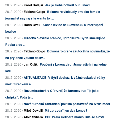
28. 2. 2020 /
Karel Dolejší
Jak je třeba hovořit o Putinovi
28. 2. 2020 /
Fabiano Golgo
Bolsonaro viciously attacks female
journalist saying she wants to l...
28. 2. 2020 /
Boris Cvek
Konec levice na Slovensku a interrupční
koalice
28. 2. 2020 /
Turecko otevřelo hranice, uprchlíci ze Sýrie směřují do
Řecka a do ...
28. 2. 2020 /
Fabiano Golgo
Bolsonaro drsně zaútočil na novinářku, že
ho prý chce vpustit do sv...
28. 2. 2020 /
Jan Čulík
Poučení z koronaviru: Jsme všichni na jedné
lodi
28. 2. 2020 /
AKTUALIZACE: V Sýrii dochází k vážné eskalaci války
mezi Tureckem a...
28. 2. 2020 /
Rozumbradové v ČR tvrdí, že koronavirus "je jako
chřipka". Potíž je...
28. 2. 2020 /
Nová turecká zahraniční politika postavená na tvrdé moci
28. 2. 2020 /
Miloš Dokulil
Má „pravda“ jen dva konce?
28. 2. 2020 /
Albín Sybera
PPF Petra Kellnera manipuluje se slovy