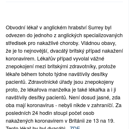
SOCIÁLNÍ SÍTĚ
RUBRIKY
Obvodní lékař v anglickém hrabství Surrey byl
PLNÁ VERZE STRÁNEK
odvezen do jednoho z anglických specializovaných
středisek pro nakažlivé choroby. Vládnou obavy,
že je to nejnovější, dvacátý britský případ nakažení
koronavirem. Lékařův případ vyvolal vážné
znepokojení mezi britskými zdravotníky, protože
lékaře během tohoto týdne navštívily desítky
pacientů. Zdravotnické úřady jsou znepokojeny
proto, že lékařova manželka je také lékařka a i ji
navštívily desítky pacientů. Není dosud jasné, zda
oba mají koronavirus - nebyli nikde v zahraníčí. Za
posledních 24 hodin stoupl počet osob
nakažených koronavirem v Británii ze 13 na 19.
Tento lékař by byl dvacátý.
ZDE