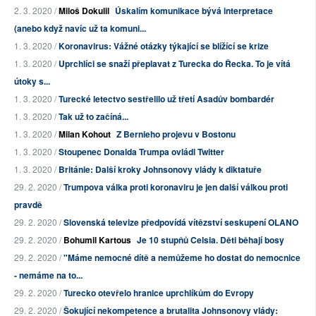
2. 3. 2020 /
Miloš Dokulil
Úskalím komunikace bývá interpretace
(anebo když navíc už ta komuni...
1. 3. 2020 /
Koronavirus: Vážné otázky týkající se blížící se krize
1. 3. 2020 /
Uprchlíci se snaží přeplavat z Turecka do Řecka. To je vítá
útoky s...
1. 3. 2020 /
Turecké letectvo sestřelilo už třetí Asadův bombardér
1. 3. 2020 /
Tak už to začíná...
1. 3. 2020 /
Milan Kohout
Z Bernieho projevu v Bostonu
1. 3. 2020 /
Stoupenec Donalda Trumpa ovládl Twitter
1. 3. 2020 /
Británie: Další kroky Johnsonovy vlády k diktatuře
29. 2. 2020 /
Trumpova válka proti koronaviru je jen další válkou proti
pravdě
29. 2. 2020 /
Slovenská televize předpovídá vítězství seskupení OLANO
29. 2. 2020 /
Bohumil Kartous
Je 10 stupňů Celsia. Děti běhají bosy
29. 2. 2020 /
"Máme nemocné dítě a nemůžeme ho dostat do nemocnice
- nemáme na to...
29. 2. 2020 /
Turecko otevřelo hranice uprchlíkům do Evropy
29. 2. 2020 /
Šokující nekompetence a brutalita Johnsonovy vlády: