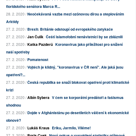
floridského senátora Marca R...
28. 2. 2020 /
Neočekávaná vazba mezi ozónovou dírou a oteplováním
Arktidy
27. 2. 2020 /
Brexit: Británie odstoupí od evropského zatykače
27. 2. 2020 /
Jan Čulík
Čeští islamofobní nenávistníci by se zbláznili
27. 2. 2020 /
Katka Pazderů
Koronavirus jako příležitost pro snížení
naší spotřeby
27. 2. 2020 /
Pomatenost
27. 2. 2020 /
Vojtěch je klidný, "koronavirus v ČR není". Ale jaká jsou
opatření?...
27. 2. 2020 /
Česká republika se snaží blokovat opatření proti klimatické
krizi
27. 2. 2020 /
Albín Sybera
V čem se korporátní predátoři a fašismus
shodnou
27. 2. 2020 /
Dojde v Afghánistánu po desetiletích válčení k ekonomické
obnově?
27. 2. 2020 /
Lukáš Kraus
Eriku, Jarmilo, Viléme!
27. 2. 2020 /
Boris Cvek
Nový pokus o vysvětlení statistiky příjmové