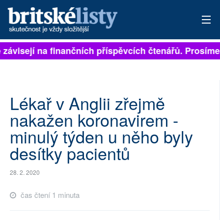
 závisejí na finančních příspěvcích čtenářů. Prosíme, 
PŘIHLÁSIT
AKTUÁLNÍ VYDÁNÍ
ARCHIV
Lékař v Anglii zřejmě
nakažen koronavirem -
ROZHOVORY
minulý týden u něho byly
TÉMATA
desítky pacientů
NEJČTENĚJŠÍ ZA 7 DNÍ
28. 2. 2020
AUTOŘI
čas čtení 1 minuta
PŘÍSPĚVKY NA PROVOZ