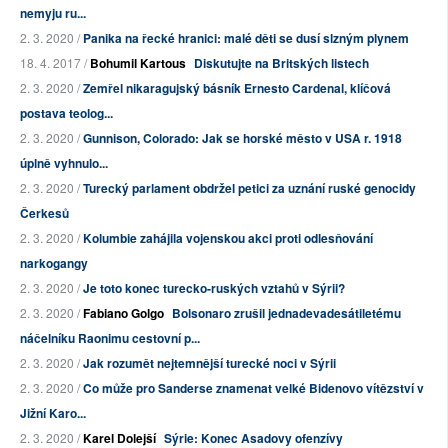
nemyju ru...
2. 3. 2020 /
Panika na řecké hranici: malé děti se dusí slzným plynem
18. 4. 2017 /
Bohumil Kartous
Diskutujte na Britských listech
2. 3. 2020 /
Zemřel nikaragujský básník Ernesto Cardenal, klíčová
postava teolog...
2. 3. 2020 /
Gunnison, Colorado: Jak se horské město v USA r. 1918
úplně vyhnulo...
2. 3. 2020 /
Turecký parlament obdržel petici za uznání ruské genocidy
Čerkesů
2. 3. 2020 /
Kolumbie zahájila vojenskou akci proti odlesňování
narkogangy
2. 3. 2020 /
Je toto konec turecko-ruských vztahů v Sýrii?
2. 3. 2020 /
Fabiano Golgo
Bolsonaro zrušil jednadevadesátiletému
náčelníku Raonimu cestovní p...
2. 3. 2020 /
Jak rozumět nejtemnější turecké noci v Sýrii
2. 3. 2020 /
Co může pro Sanderse znamenat velké Bidenovo vítězství v
Jižní Karo...
2. 3. 2020 /
Karel Dolejší
Sýrie: Konec Asadovy ofenzívy