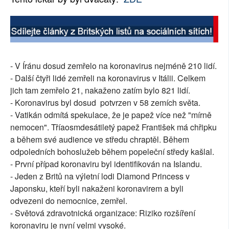
- V Íránu dosud zemřelo na koronavirus nejméně 210 lidí.
- Další čtyři lidé zemřeli na koronavirus v Itálii. Celkem
jich tam zemřelo 21, nakaženo zatím bylo 821 lidí.
- Koronavirus byl dosud potvrzen v 58 zemích světa.
- Vatikán odmítá spekulace, že je papež více než "mírně
nemocen". Tříaosmdesátiletý papež František má chřipku
a během své audience ve středu chraptěl. Během
odpoledních bohoslužeb během popeleční středy kašlal.
- První případ koronaviru byl identifikován na Islandu.
- Jeden z Britů na výletní lodi Diamond Princess v
Japonsku, kteří byli nakaženi koronavirem a byli
odvezeni do nemocnice, zemřel.
- Světová zdravotnická organizace: Riziko rozšíření
koronaviru je nyní velmi vysoké.