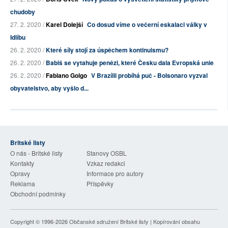
chudoby
27. 2. 2020 /
Karel Dolejší
Co dosud víme o večerní eskalaci války v
Idlíbu
26. 2. 2020 /
Které síly stojí za úspěchem kontinuismu?
26. 2. 2020 /
Babiš se vytahuje penězi, které Česku dala Evropská unie
26. 2. 2020 /
Fabiano Golgo
V Brazílii probíhá puč - Bolsonaro vyzval
obyvatelstvo, aby vyšlo d...
Britské listy
O nás - Britské listy
Stanovy OSBL
Kontakty
Vzkaz redakci
Opravy
Informace pro autory
Reklama
Příspěvky
Obchodní podmínky
Copyright © 1996-2026
Občanské sdružení Britské listy
| Kopírování obsahu