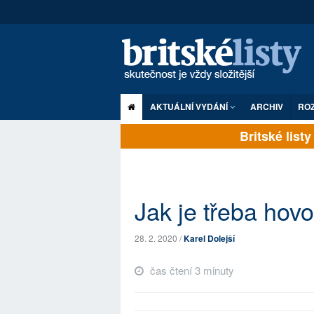
AKTUÁLNÍ VYDÁNÍ
ARCHIV
RO
Britské listy p
Jak je třeba hovo
28. 2. 2020 /
Karel Dolejší
čas čtení 3 minuty