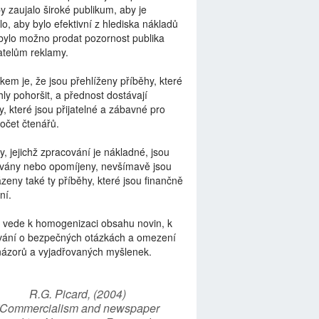
by zaujalo široké publikum, aby je
lo, aby bylo efektivní z hlediska nákladů
bylo možno prodat pozornost publika
telům reklamy.
kem je, že jsou přehlíženy příběhy, které
ly pohoršit, a přednost dostávají
y, které jsou přijatelné a zábavné pro
počet čtenářů.
y, jejichž zpracování je nákladné, jsou
vány nebo opomíjeny, nevšímavě jsou
zeny také ty příběhy, které jsou finančně
ní.
 vede k homogenizaci obsahu novin, k
vání o bezpečných otázkách a omezení
názorů a vyjadřovaných myšlenek.
R.G. Picard, (2004)
“Commercialism and newspaper