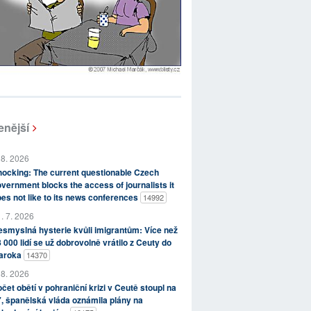
enější
 8. 2026
ocking: The current questionable Czech
vernment blocks the access of journalists it
es not like to its news conferences
14992
. 7. 2026
smyslná hysterie kvůli imigrantům: Více než
 000 lidí se už dobrovolně vrátilo z Ceuty do
aroka
14370
 8. 2026
čet obětí v pohraniční krizi v Ceutě stoupl na
, španělská vláda oznámila plány na