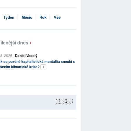
Týden
Měsíc
Rok
Vše
ílenější dnes
 8. 2026
Daniel Veselý
k se pozdně kapitalistická mentalita snoubí s
šením klimatické krize?
1
19309