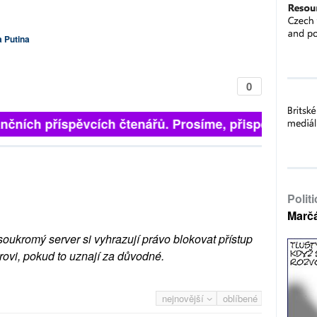
a Putina
0
finančních příspěvcích čtenářů. Prosíme, přispějte. ➥
Polit
Marč
soukromý server si vyhrazují právo blokovat přístup
rovi, pokud to uznají za důvodné.
nejnovější
oblíbené