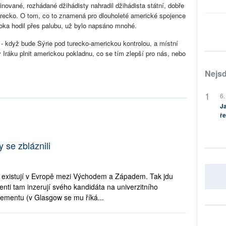
inované, rozhádané džihádisty nahradil džihádista státní, dobře
urecko. O tom, co to znamená pro dlouholeté americké spojence
 oka hodil přes palubu, už bylo napsáno mnohé.
 - když bude Sýrie pod turecko-americkou kontrolou, a místní
 Iráku plnit americkou pokladnu, co se tím zlepší pro nás, nebo
Nejsd
6.
Ja
ře
 se zbláznili
es existují v Evropě mezi Východem a Západem. Tak jdu
nti tam inzerují svého kandidáta na univerzitního
ementu (v Glasgow se mu říká...