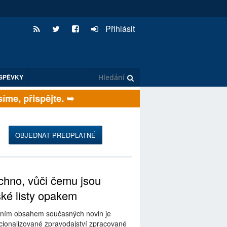
Přihlásit
SPĚVKY
e, přispějte. ➥
OBJEDNAT PŘEDPLATNÉ
hno, vůči čemu jsou
ské listy opakem
ním obsahem současných novin je
ionalizované zpravodajství zpracované