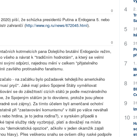
v
2.
0
Tr
020) píší, že schůzka presidentů Putina a Erdogana 5. nebo
S
str zahraničí (
http://www.ng.ru/news/672045.html
).
31
It
0
31
Pr
ntačních kotrmelcích pana Dolejšího brutální Erdoganův režim,
př
o všeho a návrat k "tradičním hodnotám", a který se velmi
i svými odpůrci, najednou mění v celkem "přijatelného
1.
inii zavilého protiruského fanatismu.
M
an
 začalo - na začátku bylo požadavek tehdejšího amerického
31
 musí pryč". Jaké mají právo Spojené Státy vyměňovat
BB
šování se do záležitostí cizích států je podle mezinárodního
C
íme, že Spojeným státům je to dovoleno, protože jsou přece
31
výhradně své zájmy). Za tímto účelem byli američané ochotní
Iz
tatně při "zastavování komunismu" v itálii po válce neváhali
nebo hrdina, je to jedna rodina?), v syrském případě s
31
ké tajné služby rády vyzbrojují, platí a dovážejí na místa
H
vkou "demokratická opozice", ačkoliv v jeden okamžik zajali
sd
íznou hlavy). Přes veškerou snahu se ovšem díky ruské podpoře
st