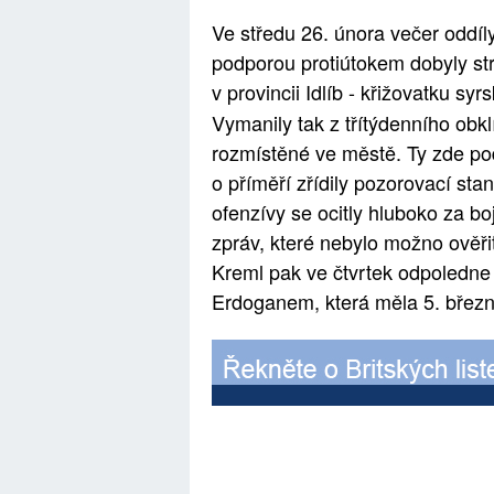
Ve středu 26. února večer oddíl
podporou protiútokem dobyly st
v provincii Idlíb - křižovatku s
Vymanily tak z třítýdenního obkl
rozmístěné ve městě. Ty zde p
o příměří zřídily pozorovací st
ofenzívy se ocitly hluboko za boj
zpráv, které nebylo možno ověřit
Kreml pak ve čtvrtek odpoledne 
Erdoganem, která měla 5. březn