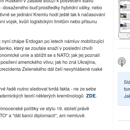
ým Ruskem v zásadě slouží k posvěcení stavu
 dosaženého buď prostředky hybridní války, nebo
tivně se jednání Kremlu hodí ještě tak k načasování
í vojsk, kvůli logistickým limitům nebo přísunu
jej nyní chápe Erdogan po letech námluv mobilizující
nko, který se zoufale snaží v poslední chvíli
nomické unie a sblížit se s NATO; jak jej poznali
po posílení amerického vlivu; jak ho zná Ukrajina,
 prezidenta Zelenského dál čelí nevyhlášené ruské
St
vé řadě nutno sledovat tvrdá fakta - ne ze sebe
for
kademických teorií některých kremlinologů
ZDE
.
Ja
lmocenské politiky ve stylu 19. století právě
ATO" a "dát šanci diplomacii", ani nemluvě.