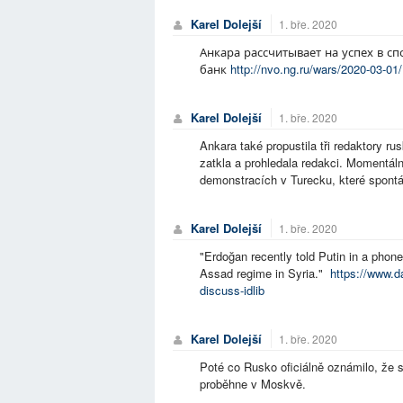
Karel Dolejší
1. bře. 2020
Анкара рассчитывает на успех в сп
банк
http://nvo.ng.ru/wars/2020-03-0
Karel Dolejší
1. bře. 2020
Ankara také propustila tři redaktory r
zatkla a prohledala redakci. Momentáln
demonstracích v Turecku, které spont
Karel Dolejší
1. bře. 2020
"Erdoğan recently told Putin in a phone
Assad regime in Syria."
https://www.d
discuss-idlib
Karel Dolejší
1. bře. 2020
Poté co Rusko oficiálně oznámilo, že 
proběhne v Moskvě.