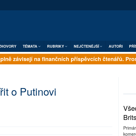
ZHOVORY
TÉMATA
RUBRIKY
NEJČTENĚJŠÍ
AUTOŘI
PŘÍ
lně závisejí na finančních příspěvcích čtenářů. Prosím
řit o Putinovi
Všec
Brit
Primár
komerc