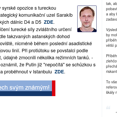
tak, a
y syrské opozice s tureckou
pobavi
rategický komunikační uzel Sarakíb
a aby 
zadava
yrských dálnic D4 a D5
.
ZDE
íčení turecké síly zvláštního určení
Výsled
by moh
odle takzvaných astanských dohod
příběh
anoviště, nicméně během poslední asadistické
větší 
ovou linií. Při protiútoku se povstalci podle
Příběh
, údajně zmocnili několika režimních tanků. -
zlehčo
oznámil, že Putin již "nepočítá" se schůzkou s
přechá
a proběhnout v Istanbulu
.
ZDE
riskant
To vše
refero
škály 