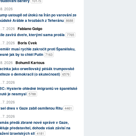
ybudování bariéry
10175
 8. 2026
ump ustoupil od útoků na Írán po varování ze
aúdské Arábie a hrozbách z Teheránu
8688
. 7. 2026
Fabiano Golgo
álie zavírá dveře, kterými sama prošla
7765
. 7. 2026
Boris Cvek
emiér musí rychle zakročit proti Španělsku,
esně jak by to chtěl Putin
7163
 8. 2026
Bohumil Kartous
acinka jako orwellovský pěšák trumpovské
titeze o demokracii (o skutečnosti)
6576
. 7. 2026
C: Hysterie ohledně imigrantů ve španělské
eutě je nesmysl
5788
. 7. 2026
rael dnes v Gaze zabil osmiletou Ritu
4461
. 7. 2026
amás předá zbraně nové správě v Gaze,
ěluje představitel, dohoda však závisí na
ažení izraelských sil
4181