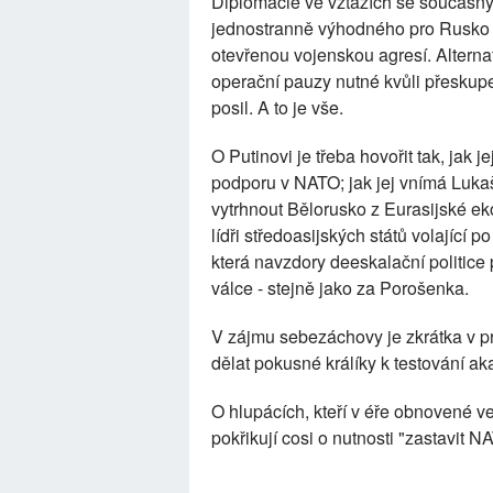
Diplomacie ve vztazích se současn
jednostranně výhodného pro Rusko -
otevřenou vojenskou agresí. Alterna
operační pauzy nutné kvůli přeskupen
posil. A to je vše.
O Putinovi je třeba hovořit tak, jak 
podporu v NATO; jak jej vnímá Lukaše
vytrhnout Bělorusko z Eurasijské eko
lídři středoasijských států volající 
která navzdory deeskalační politice
válce - stejně jako za Porošenka.
V zájmu sebezáchovy je zkrátka v pr
dělat pokusné králíky k testování a
O hlupácích, kteří v éře obnovené ve
pokřikují cosi o nutnosti "zastavit N