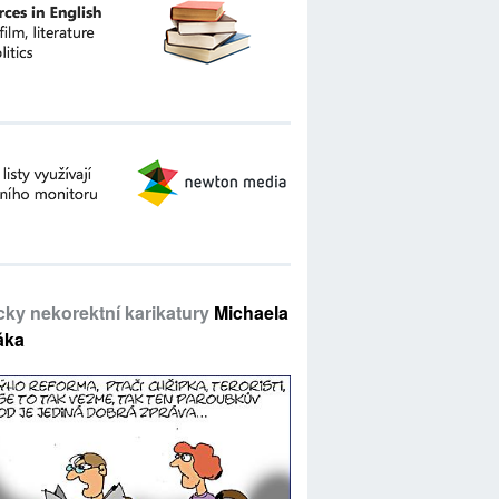
icky nekorektní karikatury
Michaela
áka