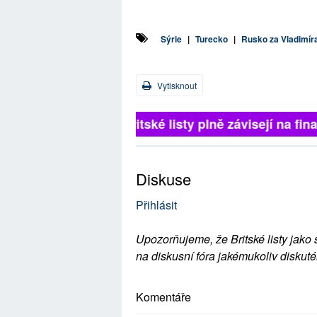
Sýrie
|
Turecko
|
Rusko za Vladimír
Vytisknout
Britské listy plně závisejí na 
Diskuse
Přihlásit
Upozorňujeme, že Britské listy jako 
na diskusní fóra jakémukoliv diskuté
Komentáře