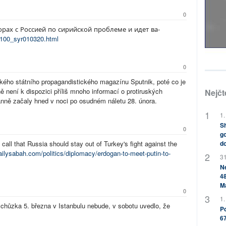
0
орах с Россией по сирийской проблеме и идет ва-
1/100_syr010320.html
0
uského státního propagandistického magazínu Sputnik, poté co je
ě není k dispozici příliš mnoho informací o protiruských
Nejčt
ánně začaly hned v noci po osudném náletu 28. února.
1.
Sh
0
go
 call that Russia should stay out of Turkey's fight against the
do
ailysabah.com/politics/diplomacy/erdogan-to-meet-putin-to-
31
Ne
48
M
0
1.
schůzka 5. března v Istanbulu nebude, v sobotu uvedlo, že
Po
67