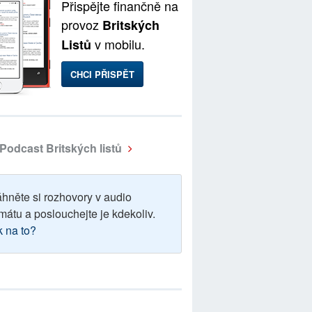
Přispějte finančně na
provoz
Britských
v mobilu.
Listů
CHCI PŘISPĚT
Podcast Britských listů
áhněte si rozhovory v audio
mátu a poslouchejte je kdekoliv.
k na to?