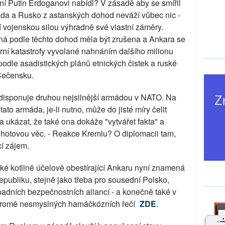
í Putin Erdoganovi nabídl? V zásadě aby se smířil
sada a Rusko z astanských dohod neváží vůbec nic -
ní vojenskou silou výhradně své vlastní záměry.
ená podle těchto dohod měla být zrušena a Ankara se
rní katastrofy vyvolané nahnáním dalšího milionu
- podle asadistických plánů etnických čistek a ruské
Čečensku.
disponuje druhou nejsilnější armádou v NATO. Na
ato armáda, je-li nutno, může do jisté míry čelit
 a ukázat, že také ona dokáže "vytvářet fakta" a
 hotovou věc. - Reakce Kremlu? O diplomacii tam,
cí zájem.
ké kotlině účelově obestírající Ankaru nyní znamená
epubliku, stejně jako třeba pro sousední Polsko,
padních bezpečnostních aliancí - a konečně také v
 kromě nesmyslných hamáčkózních řečí
ZDE
.