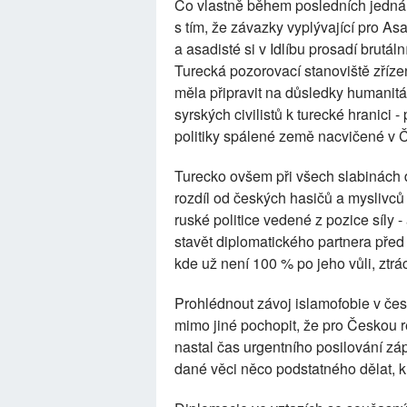
Co vlastně během posledních jednán
s tím, že závazky vyplývající pro A
a asadisté si v Idlíbu prosadí brutál
Turecká pozorovací stanoviště zříz
měla připravit na důsledky humanitá
syrských civilistů k turecké hranici 
politiky spálené země nacvičené v 
Turecko ovšem při všech slabinách 
rozdíl od českých hasičů a myslivců t
ruské politice vedené z pozice síly -
stavět diplomatického partnera před
kde už není 100 % po jeho vůli, ztrá
Prohlédnout závoj islamofobie v čes
mimo jiné pochopit, že pro Českou r
nastal čas urgentního posilování zá
dané věci něco podstatného dělat,