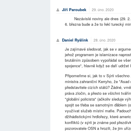
Jiří Paroubek
29. úno. 2020
Nezávislé noviny ale dnes (29. 2. 2
6. března bude a že to řekl turecký mini
Daniel Ryšlink
28. úno. 2020
Je zajímavé sledovat, jak se v argume
jehož programem je islamizace naprost
brutálním způsobem vypořádal se všem
spojence", hlavně když se daří udržet l
Připomeňme si, jak to v Sýrii všechno
ministra zahraniční Kerryho, že "Asad
představitele cizích států? Žádné, vmě
práva zločin, a přesto se všichni tvář
"globální policista" (ačkoliv sleduje 
spojit se třeba se samotným ďáblem (os
využívat služeb místní mafie. Padouch 
džihádistickými hrdlořezy, které americ
konfliktů (v sýrii je známe pod přezdí
pozorovatele OSN a hrozili, že jim uř