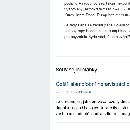
podařilo Asadovi udržet, takže nekoord
vyzbrojený, tentokráte z řad NATO - T
Kurdy, které Donal Trump bez mrknutí
Je tedy třeba se zeptat pana Dolejšího
zásoby ropy budou tak jako například v
pro obyvatele Sýrie včetně nemluvňat?
Související články
Čeští islamofobní nenávistníci by
27. 2. 2020 /
Jan Čulík
Je ohromující, jak obrovské rozdíly dn
dopoledne po Glasgow University a stude
zástupce studentů v univerzitním manag