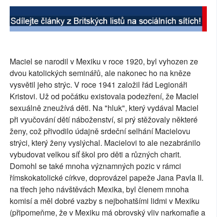
Maciel se narodil v Mexiku v roce 1920, byl vyhozen ze
dvou katolických seminářů, ale nakonec ho na kněze
vysvětil jeho strýc. V roce 1941 založil řád Legionáři
Kristovi. Už od počátku existovala podezření, že Maciel
sexuálně zneužívá děti. Na "hluk", který vydával Maciel
při vyučování dětí náboženství, si prý stěžovaly některé
ženy, což přivodilo údajně srdeční selhání Macielovu
strýci, který ženy vyslýchal. Macielovi to ale nezabránilo
vybudovat velkou síť škol pro děti a různých charit.
Domohl se také mnoha významných pozic v rámci
římskokatolické církve, doprovázel papeže Jana Pavla II.
na třech jeho návštěvách Mexika, byl členem mnoha
komisí a měl dobré vazby s nejbohatšími lidmi v Mexiku
(připomeňme, že v Mexiku má obrovský vliv narkomafie a