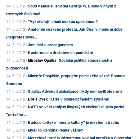
14. 5. 2012 /
Soud v Malajsii shledal George W. Bushe vinným z
trestných činů muč...
14. 5. 2012 /
"Vykořisťují" chudí českou společnost?
14. 5. 2012 /
Anatomie českého protestu. Jak Češi v moderní době
(ne)protestovali...
14. 5. 2012 /
Jste lhář a propagandista
14. 5. 2012 /
Konference o družstevním podnikání
14. 5. 2012 /
Miroslav Opálka
Sociální politika současnosti a
budoucnosti
14. 5. 2012 /
Ministře Pospíšile, propusťte politického vězně Romana
Smetanu
14. 5. 2012 /
Stiglitz: Advokáti globalizace nikdy nemluvili otevřeně
14. 5. 2012 /
Boris Cvek
Krize v biomedicínském systému
14. 5. 2012 /
NATO ve věci zabíjení libyjských civilistů zaujalo pozici
"mrtvého ...
14. 5. 2012 /
Budoucí britské "město kultury" je městem strachu
14. 5. 2012 /
Myslí to Karolína Peake vážně?
14. 5. 2012 /
Merkelová utrpěla významnou volební porážku v Severním