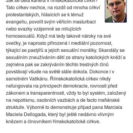
Jak se dělá kariéra v římskokatolické církvi?
Tato církev nechce, na rozdíl od mnoha církví
SOCIÁLNÍ SÍTĚ
protestantských, hlásících se k témuž
RUBRIKY
evangeliu, povolit svým věřícím masturbaci
nebo svazky vzájemně se milujících
PLNÁ VERZE STRÁNEK
homosexuálů. Když má tedy takové nároky na své
ovečky, je naprosto přirozená i mediální pozornost,
týkající se pastýřů a jejich sexuální morálky. Skandály se
sexuálním zneužíváním dětí ze strany katolických kněží a
zejména pak se zakrýváním těchto trestných činů
povstávají všude na světě stále dokola. Dokonce i v
samotném Vatikánu. Římskokatolická církev nikdy
nefungovala na principech demokracie, rovnosti před
zákonem a transparentnosti, vždy to byl systém, založený
na nepotismu, osobních vazbách a de facto mafiánské
struktuře. Výborně to demonstruje případ pana Marciala
Maciela Dellogada, který byl ještě nedávno vlivným
knězem a činovníkem římskokatolické církve.