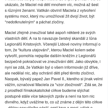
ukázalo, že Maciel má dětí mnohem víc, možná až šest
s různými ženami. Vatikán obvinil Maciela z vytvoření
systému moci, který mu umožňoval žít dvojí život, být
"nedotknutelným" a páchat zločiny.
Maciel zřejmě zneužíval také aspoň některé ze svých
vlastních dětí. A na to navazuje čerstvý skandál z lůna
Legionářů Kristových. Včerejší Lidové noviny informují o
tom, že "kultura utajování", kterou Maciel kolem sebe
vytvořil, pomohla nejspíše dalším kněžím z Legionářů
bezpečně pokračovat ve zneužívání dětí. Jako obvykle, i
nyní se zdá, že Vatikán byl o všem informován již dříve,
ale nedělal nic, aby ochránil děti před těmito zločinci.
Naopak, bývalý papež Jan Pavel II., kterého si jinak velmi
vážím, označoval Maciela za "vzor zbožnosti". Zdá se, že
z prostředí římskokatolické církve budeme slýchat
postupně stále více takových zpráv a není na tom nic
divného, když uvážíme to, co už známe z dějin této církve
-- dějiny sexuálního násilí, orgií krve a moci, válek o