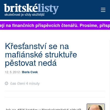
ejí na finančních příspěvcích čtenářů. Prosíme, přispě
PŘIHLÁSIT
AKTUÁLNÍ VYDÁNÍ
Křesťanství se na
ARCHIV
mafiánské struktuře
pěstovat nedá
ROZHOVORY
TÉMATA
12. 5. 2012 /
Boris Cvek
NEJČTENĚJŠÍ ZA 7 DNÍ
čas čtení 4 minuty
AUTOŘI
PŘÍSPĚVKY NA PROVOZ