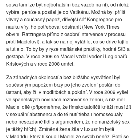
sotva tam lze být nejbohatším bez vazeb na ni), od nichž
vybíral peníze a posílal je do Vatikánu. Možná byl příliš
vlivný a současný papež, dřívější šéf Kongregace pro
nauku víry, ho potřeboval odstranit (New York Times
obvinil Ratzingera přímo z osobní intervence v procesu
proti Macielovi), a tak se na něj vytáhlo, co se dříve tajilo
a tutlalo. To by byly ryze mafiánské praktiky, hodné StB a
gestapa. V roce 2006 se Maciel vzdal vedení Legionářů
Kristových a v roce 2008 umřel.
Za záhadných okolností a bez bližšího vysvětlení byl
současným papežem brzy po jeho zvolení poslán do
ústraní, aby žil v modlitbách a pokání. V roce 2009 vyšel
ve španělských novinách rozhovor se ženou, s níž měl
Maciel dítě (připomeňme, že římskokatoličtí kněží musí žít
v sexuální abstinenci a do té nutí třeba i homosexuály
nebo nesezdané lidi s argumentem, že nemanželský sex
je těžký hřích). Zmíněná žena žila v luxusním bytě
v Madridu, který jí koupil Maciel ze svých peněz. Poté se