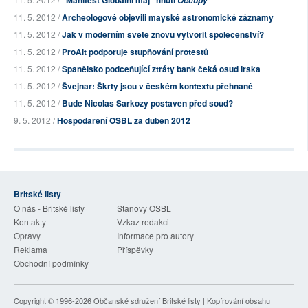
"Manifest Globální máj" hnutí
Occupy
11. 5. 2012 /
Archeologové objevili mayské astronomické záznamy
11. 5. 2012 /
Jak v moderním světě znovu vytvořit společenství?
11. 5. 2012 /
ProAlt podporuje stupňování protestů
11. 5. 2012 /
Španělsko podceňující ztráty bank čeká osud Irska
11. 5. 2012 /
Švejnar: Škrty jsou v českém kontextu přehnané
11. 5. 2012 /
Bude Nicolas Sarkozy postaven před soud?
9. 5. 2012 /
Hospodaření OSBL za duben 2012
Britské listy
O nás - Britské listy
Stanovy OSBL
Kontakty
Vzkaz redakci
Opravy
Informace pro autory
Reklama
Příspěvky
Obchodní podmínky
Copyright © 1996-2026
Občanské sdružení Britské listy
| Kopírování obsahu