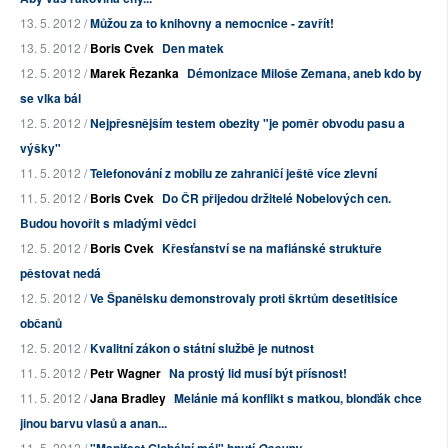
13. 5. 2012 /
Můžou za to knihovny a nemocnice - zavřít!
13. 5. 2012 /
Boris Cvek
Den matek
12. 5. 2012 /
Marek Řezanka
Démonizace Miloše Zemana, aneb kdo by
se vlka bál
12. 5. 2012 /
Nejpřesnějším testem obezity "je poměr obvodu pasu a
výšky"
11. 5. 2012 /
Telefonování z mobilu ze zahraničí ještě více zlevní
11. 5. 2012 /
Boris Cvek
Do ČR přijedou držitelé Nobelových cen.
Budou hovořit s mladými vědci
12. 5. 2012 /
Boris Cvek
Křesťanství se na mafiánské struktuře
pěstovat nedá
12. 5. 2012 /
Ve Španělsku demonstrovaly proti škrtům desetitisíce
občanů
12. 5. 2012 /
Kvalitní zákon o státní službě je nutnost
11. 5. 2012 /
Petr Wagner
Na prostý lid musí být přísnost!
11. 5. 2012 /
Jana Bradley
Melánie má konflikt s matkou, blonďák chce
jinou barvu vlasů a anan...
11. 5. 2012 /