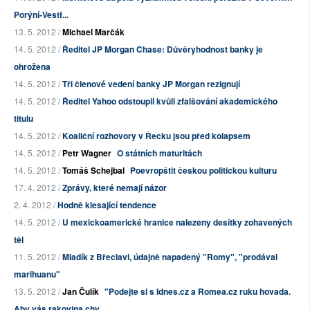
Porýní-Vestf...
13. 5. 2012 /
Michael Marčák
14. 5. 2012 /
Ředitel JP Morgan Chase: Důvěryhodnost banky je
ohrožena
14. 5. 2012 /
Tři členové vedení banky JP Morgan rezignují
14. 5. 2012 /
Ředitel Yahoo odstoupil kvůli zfalšování akademického
titulu
14. 5. 2012 /
Koaliční rozhovory v Řecku jsou před kolapsem
14. 5. 2012 /
Petr Wagner
O státních maturitách
14. 5. 2012 /
Tomáš Schejbal
Poevropštit českou politickou kulturu
17. 4. 2012 /
Zprávy, které nemají názor
2. 4. 2012 /
Hodně klesající tendence
14. 5. 2012 /
U mexickoamerické hranice nalezeny desítky zohavených
těl
11. 5. 2012 /
Mladík z Břeclavi, údajně napadený "Romy", "prodával
marihuanu"
13. 5. 2012 /
Jan Čulík
"Podejte si s Idnes.cz a Romea.cz ruku hovada.
Aby vás rakovina chy...