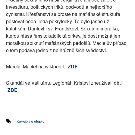
investituru, politických triků, podvodů a nejhoršího
cynismu. Křesťanství se prostě na mafiánské struktuře
pěstovat nedá, leda pokrytecky. To bylo jasné už
katolíkům Dantovi i sv. Františkovi. Sexuální morálka,
kterou hlásá římskokatolická církev, je dost možná jen
morálkou spiknutí mafiánských pedofilů. Macielův případ
o tom podává jedno z nejhrůznějších svědectví.
Marcial Maciel na wikipedii:
ZDE
Skandál ve Vatikánu. Legionáři Kristovi zneužívali děti
ZDE
Katolická církev