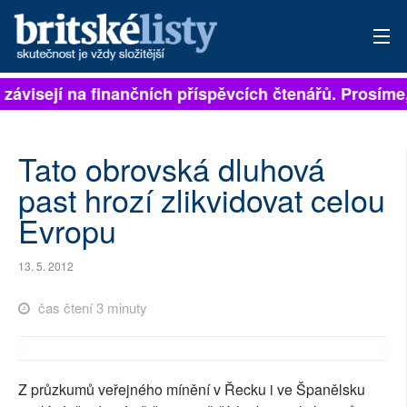
 závisejí na finančních příspěvcích čtenářů. Prosíme, 
PŘIHLÁSIT
AKTUÁLNÍ VYDÁNÍ
Tato obrovská dluhová
ARCHIV
past hrozí zlikvidovat celou
Evropu
ROZHOVORY
TÉMATA
13. 5. 2012
NEJČTENĚJŠÍ ZA 7 DNÍ
čas čtení 3 minuty
AUTOŘI
PŘÍSPĚVKY NA PROVOZ
Z průzkumů veřejného mínění v Řecku i ve Španělsku