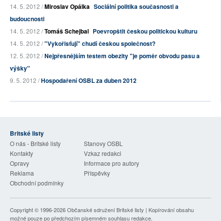
14. 5. 2012 /
Miroslav Opálka
Sociální politika současnosti a
budoucnosti
14. 5. 2012 /
Tomáš Schejbal
Poevropštit českou politickou kulturu
14. 5. 2012 /
"Vykořisťují" chudí českou společnost?
12. 5. 2012 /
Nejpřesnějším testem obezity "je poměr obvodu pasu a
výšky"
9. 5. 2012 /
Hospodaření OSBL za duben 2012
Britské listy
O nás - Britské listy
Stanovy OSBL
Kontakty
Vzkaz redakci
Opravy
Informace pro autory
Reklama
Příspěvky
Obchodní podmínky
Copyright © 1996-2026
Občanské sdružení Britské listy
| Kopírování obsahu
možné pouze po předchozím písemném souhlasu redakce.