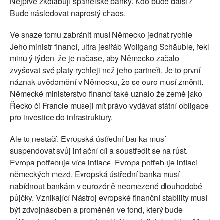
Nejprve zkolabují španělské banky. Kdo bude další?
Bude následovat naprostý chaos.
Ve snaze tomu zabránit musí Německo jednat rychle.
Jeho ministr financí, ultra jestřáb Wolfgang Schäuble, řekl
minulý týden, že je načase, aby Německo začalo
zvyšovat své platy rychleji než jeho partneři. Je to první
náznak uvědomění v Německu, že se euro musí změnit.
Německé ministerstvo financí také uznalo že země jako
Řecko či Francie musejí mít právo vydávat státní obligace
pro investice do infrastruktury.
Ale to nestačí. Evropská ústřední banka musí
suspendovat svůj inflační cíl a soustředit se na růst.
Evropa potřebuje více inflace. Evropa potřebuje inflaci
německých mezd. Evropská ústřední banka musí
nabídnout bankám v eurozóně neomezené dlouhodobé
půjčky. Vznikající Nástroj evropské finanční stability musí
být zdvojnásoben a proměněn ve fond, který bude