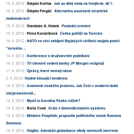
10. 5. 2012 /
Štěpán Kotrba
Jak se dělá věda na hnojárně, díl 1.
15. 5. 2012 /
Štěpán Forgáč
Alternativa současné stranické
nedemokracii
15. 5. 2012 /
Stanislav A. Hošek
Poslední zvonění
15. 5. 2012 /
Petra Kováčiková
Češka pohlíží na Turecko
14. 5. 2012 /
NATO ve věci zabíjení libyjských civilistů zaujalo pozici
"mrtvého ...
14. 5. 2012 /
Konference o družstevním podnikání
14. 5. 2012 /
Tři členové vedení banky JP Morgan rezignují
17. 4. 2012 /
Zprávy, které nemají názor
2. 4. 2012 /
Hodně klesající tendence
14. 5. 2012 /
Anatomie českého protestu. Jak Češi v moderní době
(ne)protestovali...
14. 5. 2012 /
Myslí to Karolína Peake vážně?
14. 5. 2012 /
Boris Cvek
Krize v biomedicínském systému
14. 5. 2012 /
Ministře Pospíšile, propusťte politického vězně Romana
Smetanu
14. 5. 2012 /
Stiglitz: Advokáti globalizace nikdy nemluvili otevřeně