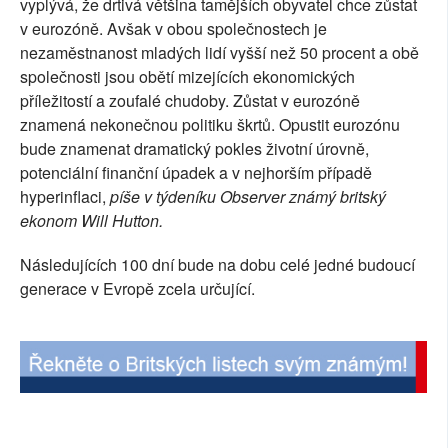
vyplývá, že drtivá většina tamějších obyvatel chce zůstat
SOCIÁLNÍ SÍTĚ
v eurozóně. Avšak v obou společnostech je
nezaměstnanost mladých lidí vyšší než 50 procent a obě
RUBRIKY
společnosti jsou obětí mizejících ekonomických
příležitostí a zoufalé chudoby. Zůstat v eurozóně
PLNÁ VERZE STRÁNEK
znamená nekonečnou politiku škrtů. Opustit eurozónu
bude znamenat dramatický pokles životní úrovně,
potenciální finanční úpadek a v nejhorším případě
hyperinflaci,
píše v týdeníku Observer známý britský
ekonom Will Hutton.
Následujících 100 dní bude na dobu celé jedné budoucí
generace v Evropě zcela určující.