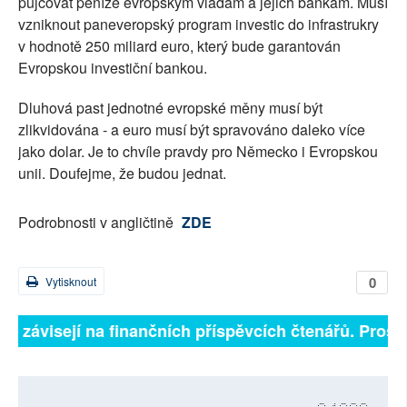
půjčovat peníze evropským vládám a jejich bankám. Musí
vzniknout paneveropský program investic do infrastrukry
v hodnotě 250 miliard euro, který bude garantován
Evropskou investiční bankou.
Dluhová past jednotné evropské měny musí být
zlikvidována - a euro musí být spravováno daleko více
jako dolar. Je to chvíle pravdy pro Německo i Evropskou
unii. Doufejme, že budou jednat.
Podrobnosti v angličtině
ZDE
0
Vytisknout
lně závisejí na finančních příspěvcích čtenářů. Prosím