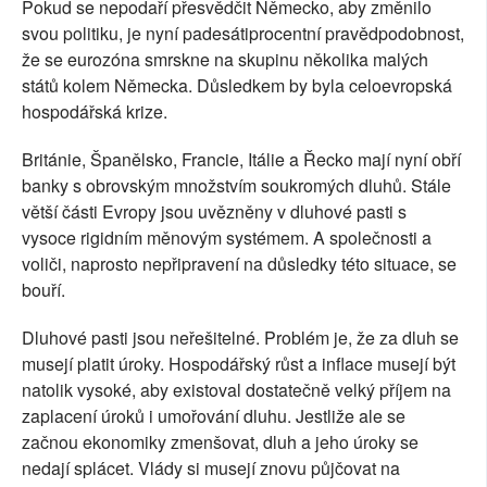
Pokud se nepodaří přesvědčit Německo, aby změnilo
svou politiku, je nyní padesátiprocentní pravědpodobnost,
že se eurozóna smrskne na skupinu několika malých
států kolem Německa. Důsledkem by byla celoevropská
hospodářská krize.
Británie, Španělsko, Francie, Itálie a Řecko mají nyní obří
banky s obrovským množstvím soukromých dluhů. Stále
větší části Evropy jsou uvězněny v dluhové pasti s
vysoce rigidním měnovým systémem. A společnosti a
voliči, naprosto nepřipravení na důsledky této situace, se
bouří.
Dluhové pasti jsou neřešitelné. Problém je, že za dluh se
musejí platit úroky. Hospodářský růst a inflace musejí být
natolik vysoké, aby existoval dostatečně velký příjem na
zaplacení úroků i umořování dluhu. Jestliže ale se
začnou ekonomiky zmenšovat, dluh a jeho úroky se
nedají splácet. Vlády si musejí znovu půjčovat na