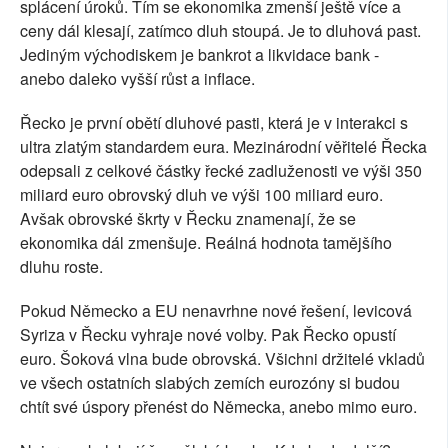
splácení úroků. Tím se ekonomika zmenší ještě více a
ceny dál klesají, zatímco dluh stoupá. Je to dluhová past.
Jediným východiskem je bankrot a likvidace bank -
anebo daleko vyšší růst a inflace.
Řecko je první obětí dluhové pasti, která je v interakci s
ultra zlatým standardem eura. Mezinárodní věřitelé Řecka
odepsali z celkové částky řecké zadluženosti ve výši 350
miliard euro obrovský dluh ve výši 100 miliard euro.
Avšak obrovské škrty v Řecku znamenají, že se
ekonomika dál zmenšuje. Reálná hodnota tamějšího
dluhu roste.
Pokud Německo a EU nenavrhne nové řešení, levicová
Syriza v Řecku vyhraje nové volby. Pak Řecko opustí
euro. Šoková vlna bude obrovská. Všichni držitelé vkladů
ve všech ostatních slabých zemích eurozóny si budou
chtít své úspory přenést do Německa, anebo mimo euro.