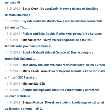
nerozsvítit
15. 5. 2012 /
Boris Cvek
Se zatažením Hayeka do české zlodějiny
nemohu souhlasit
15. 5. 2012 /
Bývalá ředitelka Murdochova mediálního koncernu bude
stíhána za "po...
15. 5. 2012 /
Policie zadržela Davida Ratha kvůli podezření z korupce
15. 5. 2012 /
Michael Kroh
Volný trh bez regulace se z faktoru
technického pokroku přeměnil v ...
14. 5. 2012 /
Soud v Malajsii shledal George W. Bushe vinným z
trestných činů muč...
13. 5. 2012 /
Tato obrovská dluhová past hrozí zlikvidovat celou Evropu
15. 5. 2012 /
Miloš Kaláb
Americká obhájkyně islamistického teroristy
z 11. září 2001 nosí z ...
13. 5. 2012 /
Michael Marčák
15. 5. 2012 /
Špatně koncipovaná maturita z matematiky ohrozí mé
studium v Británii
14. 5. 2012 /
Štěpán Kotrba
Kterak se studenti i pedagogové učí tahat
za finanční vemena -- díl 2.