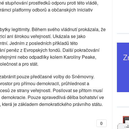
 stupňování prostředků odporu proti této vládě,
 rámci platformy odborů a občanských iniciativ
zbytky legitimity. Během svého vládnutí prokázala, že
cí ani širokou veřejností. Ukázala se jako
í. Jedním z posledních příkladů této
ní peněz z Evropských fondů. Další pokračování
 veřejnými nebo odpadlíky kolem Karolíny Peake,
lečnost a pro stát.
zabránit pouze předčasné volby do Sněmovny.
rostor pro přímou demokracii, průhlednost a
cesů ze strany veřejnosti. Posilovat se přitom musí
á demokracie. Pouze spravedlivá dělba bohatství ve
i, která je základem demokratického právního státu.
0