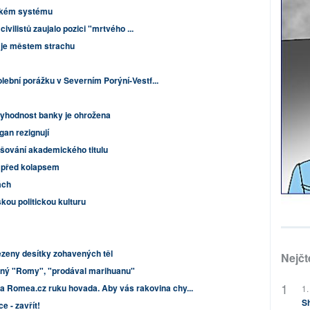
ském systému
ivilistů zaujalo pozici "mrtvého ...
 je městem strachu
ební porážku v Severním Porýní-Vestf...
yhodnost banky je ohrožena
gan rezignují
alšování akademického titulu
u před kolapsem
ách
kou politickou kulturu
zeny desítky zohavených těl
Nejčt
dený "Romy", "prodával marihuanu"
z a Romea.cz ruku hovada. Aby vás rakovina chy...
1.
Sh
 - zavřít!