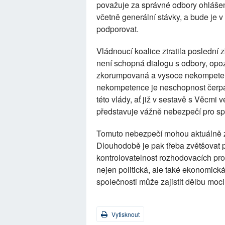
považuje za správné odbory ohlášené
včetně generální stávky, a bude je v
podporovat.
Vládnoucí koalice ztratila poslední 
není schopná dialogu s odbory, opozi
zkorumpovaná a vysoce nekompetentn
nekompetence je neschopnost čerpá
této vlády, ať již v sestavě s Věcmi
představuje vážně nebezpečí pro spo
Tomuto nebezpečí mohou aktuálně 
Dlouhodobě je pak třeba zvětšovat p
kontrolovatelnost rozhodovacích pro
nejen politická, ale také ekonomick
společnosti může zajistit dělbu moc
Vytisknout