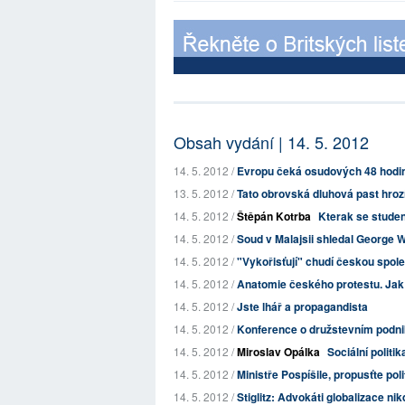
Obsah vydání | 14. 5. 2012
14. 5. 2012 /
Evropu čeká osudových 48 hodi
13. 5. 2012 /
Tato obrovská dluhová past hrozí
14. 5. 2012 /
Štěpán Kotrba
Kterak se student
14. 5. 2012 /
Soud v Malajsii shledal George W
14. 5. 2012 /
"Vykořisťují" chudí českou spol
14. 5. 2012 /
Anatomie českého protestu. Jak 
14. 5. 2012 /
Jste lhář a propagandista
14. 5. 2012 /
Konference o družstevním podni
14. 5. 2012 /
Miroslav Opálka
Sociální politi
14. 5. 2012 /
Ministře Pospíšile, propusťte p
14. 5. 2012 /
Stiglitz: Advokáti globalizace ni