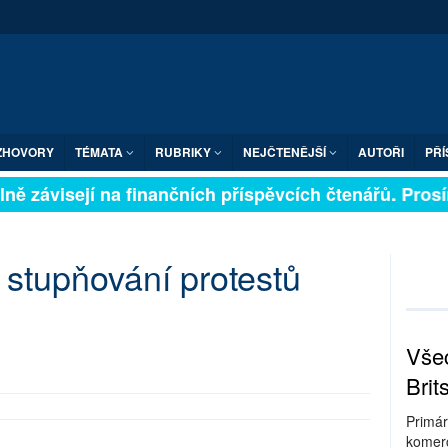
ZHOVORY
TÉMATA
RUBRIKY
NEJČTENĚJŠÍ
AUTOŘI
PŘÍ
ně závisejí na finančních příspěvcích čtenářů. Prosíme
 stupňování protestů
Všec
Brit
Primár
komerc