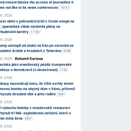
vernment blocks the access of journalists it
es not like to its news conferences
15147
 8. 2026
čet obětí v pohraniční krizi v Ceutě stoupl na
, španělská vláda oznámila plány na
ybudování bariéry
11192
 8. 2026
ump ustoupil od útoků na Írán po varování ze
aúdské Arábie a hrozbách z Teheránu
9758
 8. 2026
Bohumil Kartous
acinka jako orwellovský pěšák trumpovské
titeze o demokracii (o skutečnosti)
7150
 8. 2026
kazy nasvědčují tomu, že USA svrhly téměř
novou bombu na obytný dům v Íránu, přičemž
hynulo dvouleté dítě a jeho rodiče
5941
 8. 2026
ři výbuchu bomby v moskevské restauraci
hynuli tři lidé; explodovalo zařízení, které u
ebe měla žena
4057
 8. 2026