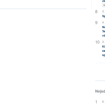
Zá
3
3.
S
4.
No
Te
vá
3.
Kl
za
s
Nejsd
6.