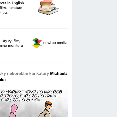
icky nekorektní karikatury
Michaela
áka