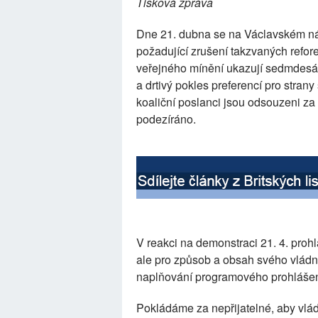
Tisková zpráva
Dne 21. dubna se na Václavském ná
požadující zrušení takzvaných refo
veřejného mínění ukazují sedmdesá
a drtivý pokles preferencí pro stran
koaliční poslanci jsou odsouzeni za 
podezíráno.
V reakci na demonstraci 21. 4. prohlás
ale pro způsob a obsah svého vládn
naplňování programového prohlášení 
Pokládáme za nepřijatelné, aby vlád