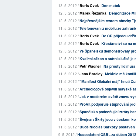
13. 5. 2012 /
Boris Cvek
Den matek
12. 5. 2012 /
Marek Řezanka
Démonizace Mil
12. 5. 2012 /
Nejpřesnějším testem obezity "
11. 5. 2012 /
Telefonování z mobilu ze zahranič
11. 5. 2012 /
Boris Cvek
Do ČR přijedou drži
12. 5. 2012 /
Boris Cvek
Křesťanství se na m
12. 5. 2012 /
Ve Španělsku demonstrovaly prot
12. 5. 2012 /
Kvalitní zákon o státní službě je 
11. 5. 2012 /
Petr Wagner
Na prostý lid musí 
11. 5. 2012 /
Jana Bradley
Melánie má konfli
11. 5. 2012 /
"Manifest Globální máj" hnutí
Oc
11. 5. 2012 /
Archeologové objevili mayské 
11. 5. 2012 /
Jak v moderním světě znovu vytv
11. 5. 2012 /
ProAlt podporuje stupňování pro
11. 5. 2012 /
Španělsko podceňující ztráty ba
11. 5. 2012 /
Švejnar: Škrty jsou v českém k
11. 5. 2012 /
Bude Nicolas Sarkozy postaven
9. 5. 2012 /
Hospodaření OSBL za duben 201