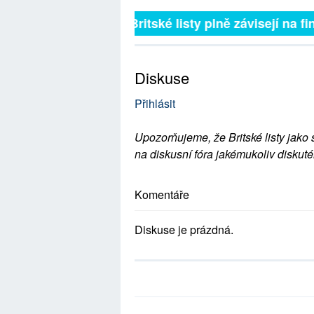
Britské listy plně závisejí na f
Diskuse
Přihlásit
Upozorňujeme, že Britské listy jako 
na diskusní fóra jakémukoliv diskuté
Komentáře
Diskuse je prázdná.