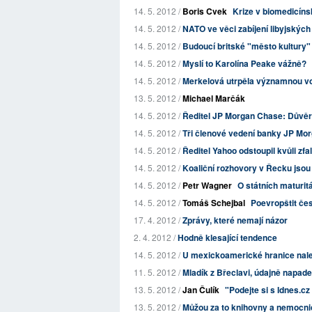
14. 5. 2012 /
Boris Cvek
Krize v biomedicín
14. 5. 2012 /
NATO ve věci zabíjení libyjských c
14. 5. 2012 /
Budoucí britské "město kultury"
14. 5. 2012 /
Myslí to Karolína Peake vážně?
14. 5. 2012 /
Merkelová utrpěla významnou vol
13. 5. 2012 /
Michael Marčák
14. 5. 2012 /
Ředitel JP Morgan Chase: Důvěr
14. 5. 2012 /
Tři členové vedení banky JP Mor
14. 5. 2012 /
Ředitel Yahoo odstoupil kvůli zf
14. 5. 2012 /
Koaliční rozhovory v Řecku jso
14. 5. 2012 /
Petr Wagner
O státních maturit
14. 5. 2012 /
Tomáš Schejbal
Poevropštit čes
17. 4. 2012 /
Zprávy, které nemají názor
2. 4. 2012 /
Hodně klesající tendence
14. 5. 2012 /
U mexickoamerické hranice nale
11. 5. 2012 /
Mladík z Břeclavi, údajně napa
13. 5. 2012 /
Jan Čulík
"Podejte si s Idnes.c
13. 5. 2012 /
Můžou za to knihovny a nemocnice