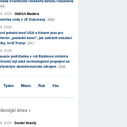
hada trvanlivosti římského betonu rozluštěna
896
 8. 2026
Oldřich Maděra
potřeba vody v JE Dukovany
3888
 8. 2026
vá jednání mezi USA a Íránem jsou pro
herán „poslední šancí“, jak zabránit eskalaci
lky, tvrdí Trump
3541
 8. 2026
ausův podržtaška v roli Babišova ministra
hraničí tají úzké technologické propojení se
přízněným dezinformačním zdrojem
3268
Týden
Měsíc
Rok
Vše
ílenější dnes
 8. 2026
Daniel Veselý