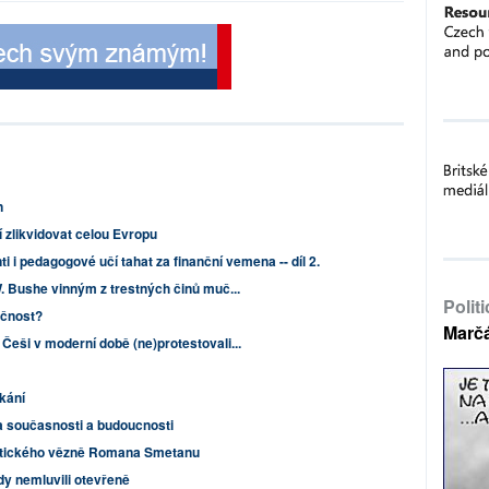
n
 zlikvidovat celou Evropu
i i pedagogové učí tahat za finanční vemena -- díl 2.
. Bushe vinným z trestných činů muč...
Polit
ečnost?
Marč
Češi v moderní době (ne)protestovali...
kání
ka současnosti a budoucnosti
olitického vězně Romana Smetanu
kdy nemluvili otevřeně