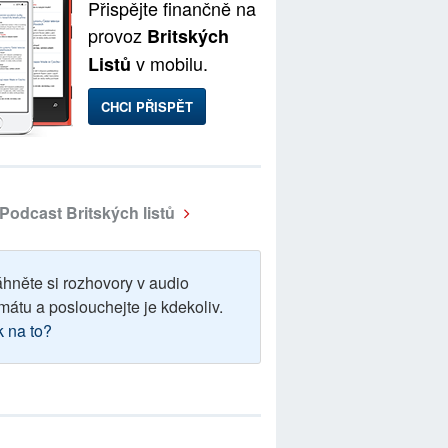
Přispějte finančně na
provoz
Britských
v mobilu.
Listů
CHCI PŘISPĚT
Podcast Britských listů
áhněte si rozhovory v audio
mátu a poslouchejte je kdekoliv.
k na to?