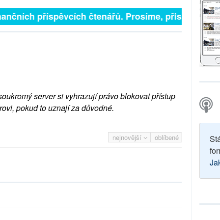
inančních příspěvcích čtenářů. Prosíme, přispějte. ➥
soukromý server si vyhrazují právo blokovat přístup
rovi, pokud to uznají za důvodné.
nejnovější
oblíbené
St
for
Ja