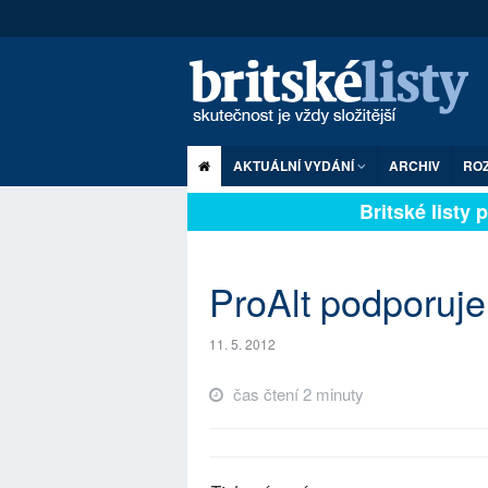
AKTUÁLNÍ VYDÁNÍ
ARCHIV
RO
Britské listy pl
ProAlt podporuje
11. 5. 2012
čas čtení 2 minuty