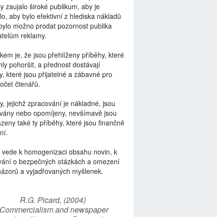
by zaujalo široké publikum, aby je
lo, aby bylo efektivní z hlediska nákladů
bylo možno prodat pozornost publika
telům reklamy.
kem je, že jsou přehlíženy příběhy, které
ly pohoršit, a přednost dostávají
y, které jsou přijatelné a zábavné pro
počet čtenářů.
y, jejichž zpracování je nákladné, jsou
vány nebo opomíjeny, nevšímavě jsou
zeny také ty příběhy, které jsou finančně
ní.
 vede k homogenizaci obsahu novin, k
vání o bezpečných otázkách a omezení
názorů a vyjadřovaných myšlenek.
R.G. Picard, (2004)
“Commercialism and newspaper