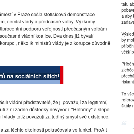
tak, a
pobavi
městí v Praze sešla stotisícová demonstrace
a aby 
rem, demisi vlády a předčasné volby. Výzkumy
zadava
tiprocentní podporu veřejnosti předčasným volbám
Výsled
y současné vládní koalice. Dva dnes již bývalí
by moh
korupci, několik ministrů vlády je z korupce důvodně
příběh
větší 
Příběh
zlehčo
přechá
riskant
To vše
refero
ili vládní představitelé, že ji považují za legitimní,
škály 
utí z ní žádné důsledky nevyvodí. "Reformy" a slepé
vlády totiž považují za jediný smysl své existence.
a za těchto okolností pokračovala ve funkci. ProAlt