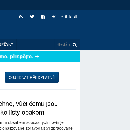
Přihlásit
SPĚVKY
, přispějte. ➥
OBJEDNAT PŘEDPLATNÉ
hno, vůči čemu jsou
ské listy opakem
ním obsahem současných novin je
ionalizované zpravodajství zpracované