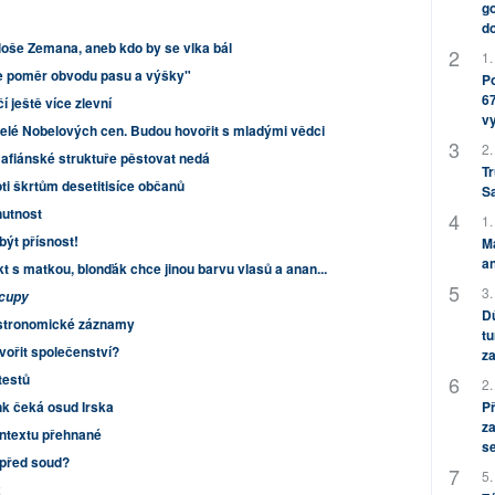
go
do
oše Zemana, aneb kdo by se vlka bál
1.
je poměr obvodu pasu a výšky"
Po
67
í ještě více zlevní
v
telé Nobelových cen. Budou hovořit s mladými vědci
2.
afiánské struktuře pěstovat nedá
Tr
i škrtům desetitisíce občanů
S
nutnost
1.
být přísnost!
M
an
kt s matkou, blonďák chce jinou barvu vlasů a anan...
3.
cupy
Dů
astronomické záznamy
tu
ořit společenství?
za
testů
2.
P
nk čeká osud Irska
za
ontextu přehnané
s
 před soud?
5.
2