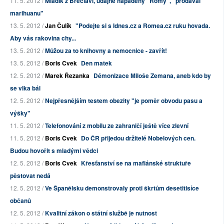
11. 5. 2012 /
Mladík z Břeclavi, údajně napadený "Romy", "prodával
marihuanu"
13. 5. 2012 /
Jan Čulík
"Podejte si s Idnes.cz a Romea.cz ruku hovada.
Aby vás rakovina chy...
13. 5. 2012 /
Můžou za to knihovny a nemocnice - zavřít!
13. 5. 2012 /
Boris Cvek
Den matek
12. 5. 2012 /
Marek Řezanka
Démonizace Miloše Zemana, aneb kdo by
se vlka bál
12. 5. 2012 /
Nejpřesnějším testem obezity "je poměr obvodu pasu a
výšky"
11. 5. 2012 /
Telefonování z mobilu ze zahraničí ještě více zlevní
11. 5. 2012 /
Boris Cvek
Do ČR přijedou držitelé Nobelových cen.
Budou hovořit s mladými vědci
12. 5. 2012 /
Boris Cvek
Křesťanství se na mafiánské struktuře
pěstovat nedá
12. 5. 2012 /
Ve Španělsku demonstrovaly proti škrtům desetitisíce
občanů
12. 5. 2012 /
Kvalitní zákon o státní službě je nutnost