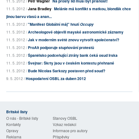
11. 5. 2012 /
Petr Wagner
Na prostý lid musí být přísnost!
11. 5. 2012 /
Jana Bradley
Melánie má konflikt s matkou, blonďák chce
jinou barvu vlasů a anan...
11. 5. 2012 /
"Manifest Globální máj" hnutí
Occupy
11. 5. 2012 /
Archeologové objevili mayské astronomické záznamy
11. 5. 2012 /
Jak v moderním světě znovu vytvořit společenství?
11. 5. 2012 /
ProAlt podporuje stupňování protestů
11. 5. 2012 /
Španělsko podceňující ztráty bank čeká osud Irska
11. 5. 2012 /
Švejnar: Škrty jsou v českém kontextu přehnané
11. 5. 2012 /
Bude Nicolas Sarkozy postaven před soud?
9. 5. 2012 /
Hospodaření OSBL za duben 2012
Britské listy
O nás - Britské listy
Stanovy OSBL
Kontakty
Vzkaz redakci
Opravy
Informace pro autory
Reklama
Příspěvky