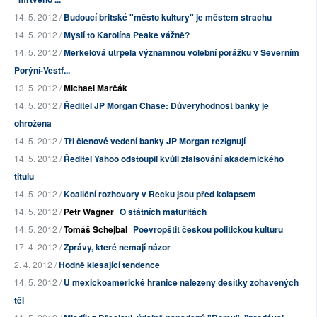
14. 5. 2012 /
Budoucí britské "město kultury" je městem strachu
14. 5. 2012 /
Myslí to Karolína Peake vážně?
14. 5. 2012 /
Merkelová utrpěla významnou volební porážku v Severním
Porýní-Vestf...
13. 5. 2012 /
Michael Marčák
14. 5. 2012 /
Ředitel JP Morgan Chase: Důvěryhodnost banky je
ohrožena
14. 5. 2012 /
Tři členové vedení banky JP Morgan rezignují
14. 5. 2012 /
Ředitel Yahoo odstoupil kvůli zfalšování akademického
titulu
14. 5. 2012 /
Koaliční rozhovory v Řecku jsou před kolapsem
14. 5. 2012 /
Petr Wagner
O státních maturitách
14. 5. 2012 /
Tomáš Schejbal
Poevropštit českou politickou kulturu
17. 4. 2012 /
Zprávy, které nemají názor
2. 4. 2012 /
Hodně klesající tendence
14. 5. 2012 /
U mexickoamerické hranice nalezeny desítky zohavených
těl