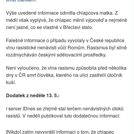
Výše uvedené informace odmítla chlapcova matka. Z
médií však vyplývá, že chlapec měnil výpověď a nejméně
není jasné, co se vlastně v Břeclavi stalo.
Falešné informace o případu vyvolaly v České republice
vlnu rasistické nenávisti vůči Romům. Rasismus byl silně
rozdmycháván českými sdělovacími prostředky.
Není vyloučeno, že vlna rasismu způsobila před několika
dny v ČR smrt člověka, kterého na ulici zastřelil útočník
kuší.
Dodatek z neděle 13. 5.:
I server IDnes se zřejmě stal terčem nenávistných útoků
rasistů. V neděli publikoval tuto dodatečnou informaci:
[Nikdo] zatím nevyvrátil informaci o tom, že chlapec