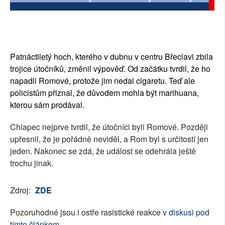
SOCIÁLNÍ SÍTĚ
RUBRIKY
Patnáctiletý hoch, kterého v dubnu v centru Břeclavi zbila
PLNÁ VERZE STRÁNEK
trojice útočníků, změnil výpověď. Od začátku tvrdil, že ho
napadli Romové, protože jim nedal cigaretu. Teď ale
policistům přiznal, že důvodem mohla být marihuana,
kterou sám prodával.
Chlapec nejprve tvrdil, že útočníci byli Romové. Později
upřesnil, že je pořádně neviděl, a Rom byl s určitostí jen
jeden. Nakonec se zdá, že událost se odehrála ještě
trochu jinak.
Zdroj:
ZDE
Pozoruhodné jsou i ostře rasistické reakce v
diskusi pod
tímto článkem.