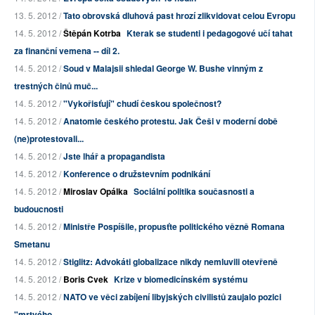
13. 5. 2012 /
Tato obrovská dluhová past hrozí zlikvidovat celou Evropu
14. 5. 2012 /
Štěpán Kotrba
Kterak se studenti i pedagogové učí tahat
za finanční vemena -- díl 2.
14. 5. 2012 /
Soud v Malajsii shledal George W. Bushe vinným z
trestných činů muč...
14. 5. 2012 /
"Vykořisťují" chudí českou společnost?
14. 5. 2012 /
Anatomie českého protestu. Jak Češi v moderní době
(ne)protestovali...
14. 5. 2012 /
Jste lhář a propagandista
14. 5. 2012 /
Konference o družstevním podnikání
14. 5. 2012 /
Miroslav Opálka
Sociální politika současnosti a
budoucnosti
14. 5. 2012 /
Ministře Pospíšile, propusťte politického vězně Romana
Smetanu
14. 5. 2012 /
Stiglitz: Advokáti globalizace nikdy nemluvili otevřeně
14. 5. 2012 /
Boris Cvek
Krize v biomedicínském systému
14. 5. 2012 /
NATO ve věci zabíjení libyjských civilistů zaujalo pozici
"mrtvého ...