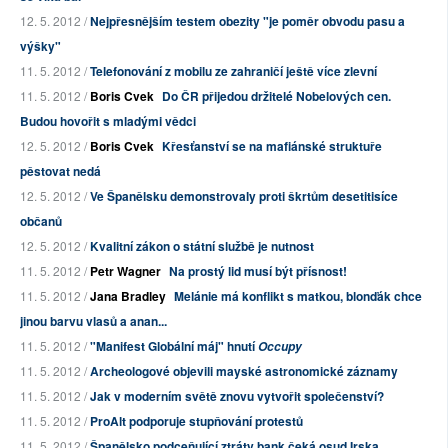
12. 5. 2012 /
Nejpřesnějším testem obezity "je poměr obvodu pasu a
výšky"
11. 5. 2012 /
Telefonování z mobilu ze zahraničí ještě více zlevní
11. 5. 2012 /
Boris Cvek
Do ČR přijedou držitelé Nobelových cen.
Budou hovořit s mladými vědci
12. 5. 2012 /
Boris Cvek
Křesťanství se na mafiánské struktuře
pěstovat nedá
12. 5. 2012 /
Ve Španělsku demonstrovaly proti škrtům desetitisíce
občanů
12. 5. 2012 /
Kvalitní zákon o státní službě je nutnost
11. 5. 2012 /
Petr Wagner
Na prostý lid musí být přísnost!
11. 5. 2012 /
Jana Bradley
Melánie má konflikt s matkou, blonďák chce
jinou barvu vlasů a anan...
11. 5. 2012 /
"Manifest Globální máj" hnutí
Occupy
11. 5. 2012 /
Archeologové objevili mayské astronomické záznamy
11. 5. 2012 /
Jak v moderním světě znovu vytvořit společenství?
11. 5. 2012 /
ProAlt podporuje stupňování protestů
11. 5. 2012 /
Španělsko podceňující ztráty bank čeká osud Irska