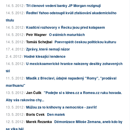
14. 5. 2012 /
Tři členové vedení banky JP Morgan rezignují
14. 5. 2012 /
Ředitel Yahoo odstoupil kvůli zfalšování akademického
titulu
14. 5. 2012 /
Koaliční rozhovory v Řecku jsou před kolapsem
14. 5. 2012 /
Petr Wagner
O státních maturitách
14. 5. 2012 /
Tomáš Schejbal
Poevropštit českou politickou kulturu
17. 4. 2012 /
Zprávy, které nemají názor
2. 4. 2012 /
Hodně klesající tendence
14. 5. 2012 /
U mexickoamerické hranice nalezeny desítky zohavených
těl
11. 5. 2012 /
Mladík z Břeclavi, údajně napadený "Romy", "prodával
marihuanu"
13. 5. 2012 /
Jan Čulík
"Podejte si s Idnes.cz a Romea.cz ruku hovada.
Aby vás rakovina chy...
13. 5. 2012 /
Můžou za to knihovny a nemocnice - zavřít!
13. 5. 2012 /
Boris Cvek
Den matek
12. 5. 2012 /
Marek Řezanka
Démonizace Miloše Zemana, aneb kdo by
se vlka bál