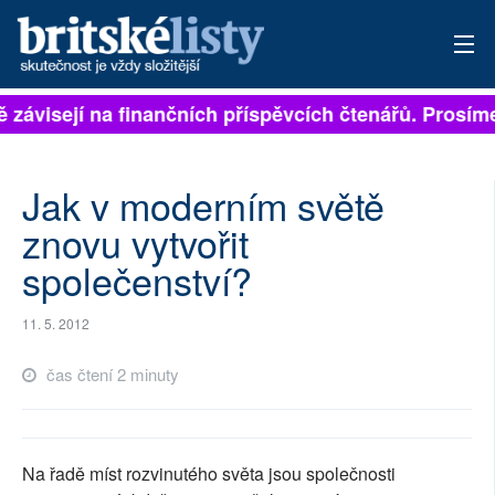
ě závisejí na finančních příspěvcích čtenářů. Prosíme
PŘIHLÁSIT
AKTUÁLNÍ VYDÁNÍ
Jak v moderním světě
ARCHIV
znovu vytvořit
společenství?
ROZHOVORY
TÉMATA
11. 5. 2012
NEJČTENĚJŠÍ ZA 7 DNÍ
čas čtení 2 minuty
AUTOŘI
PŘÍSPĚVKY NA PROVOZ
Na řadě míst rozvinutého světa jsou společnosti