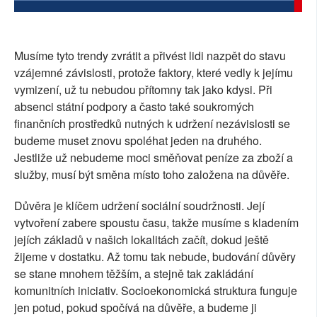
Musíme tyto trendy zvrátit a přivést lidi nazpět do stavu
vzájemné závislosti, protože faktory, které vedly k jejímu
vymizení, už tu nebudou přítomny tak jako kdysi. Při
absenci státní podpory a často také soukromých
finančních prostředků nutných k udržení nezávislosti se
budeme muset znovu spoléhat jeden na druhého.
Jestliže už nebudeme moci směňovat peníze za zboží a
služby, musí být směna místo toho založena na důvěře.
Důvěra je klíčem udržení sociální soudržnosti. Její
vytvoření zabere spoustu času, takže musíme s kladením
jejích základů v našich lokalitách začít, dokud ještě
žijeme v dostatku. Až tomu tak nebude, budování důvěry
se stane mnohem těžším, a stejně tak zakládání
komunitních iniciativ. Socioekonomická struktura funguje
jen potud, pokud spočívá na důvěře, a budeme ji