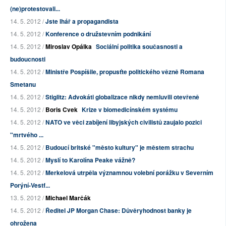
(ne)protestovali...
14. 5. 2012 /
Jste lhář a propagandista
14. 5. 2012 /
Konference o družstevním podnikání
14. 5. 2012 /
Miroslav Opálka
Sociální politika současnosti a
budoucnosti
14. 5. 2012 /
Ministře Pospíšile, propusťte politického vězně Romana
Smetanu
14. 5. 2012 /
Stiglitz: Advokáti globalizace nikdy nemluvili otevřeně
14. 5. 2012 /
Boris Cvek
Krize v biomedicínském systému
14. 5. 2012 /
NATO ve věci zabíjení libyjských civilistů zaujalo pozici
"mrtvého ...
14. 5. 2012 /
Budoucí britské "město kultury" je městem strachu
14. 5. 2012 /
Myslí to Karolína Peake vážně?
14. 5. 2012 /
Merkelová utrpěla významnou volební porážku v Severním
Porýní-Vestf...
13. 5. 2012 /
Michael Marčák
14. 5. 2012 /
Ředitel JP Morgan Chase: Důvěryhodnost banky je
ohrožena