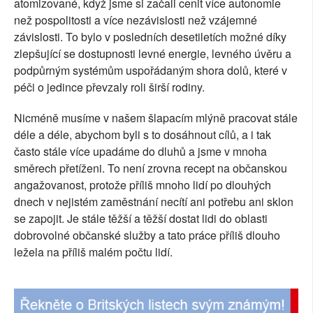
atomizované, když jsme si začali cenit více autonomie
SOCIÁLNÍ SÍTĚ
než pospolitosti a více nezávislosti než vzájemné
závislosti. To bylo v posledních desetiletích možné díky
RUBRIKY
zlepšující se dostupnosti levné energie, levného úvěru a
podpůrným systémům uspořádaným shora dolů, které v
PLNÁ VERZE STRÁNEK
péči o jedince převzaly roli širší rodiny.
Nicméně musíme v našem šlapacím mlýně pracovat stále
déle a déle, abychom byli s to dosáhnout cílů, a i tak
často stále více upadáme do dluhů a jsme v mnoha
směrech přetíženi. To není zrovna recept na občanskou
angažovanost, protože příliš mnoho lidí po dlouhých
dnech v nejistém zaměstnání necítí ani potřebu ani sklon
se zapojit. Je stále těžší a těžší dostat lidi do oblasti
dobrovolné občanské služby a tato práce příliš dlouho
ležela na příliš malém počtu lidí.