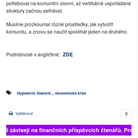
potřebovat na komunitní úrovni, až vertikálně uspořádané
struktury začnou selhávat.
Musíme prozkoumat různé prostředky, jak vytvořit
komunitu, a znovu se naučit spoléhat jeden na druhého.
Podrobnosti v angličtině:
ZDE
Hypoteční, finanční ... ekonomická krize
0
Vytisknout
plně závisejí na finančních příspěvcích čtenářů. Prosí