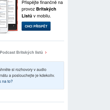
Přispějte finančně na
provoz
Britských
v mobilu.
Listů
CHCI PŘISPĚT
Podcast Britských listů
áhněte si rozhovory v audio
mátu a poslouchejte je kdekoliv.
k na to?