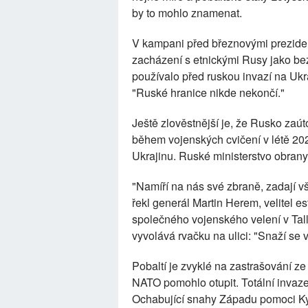
by to mohlo znamenat.
V kampani před březnovými prezident
zacházení s etnickými Rusy jako be
používalo před ruskou invazí na Ukr
"Ruské hranice nikde nekončí."
Ještě zlověstnější je, že Rusko zaú
během vojenských cvičení v létě 202
Ukrajinu. Ruské ministerstvo obrany 
"Namíří na nás své zbraně, zadají v
řekl generál Martin Herem, velitel es
společného vojenského velení v Tall
vyvolává rvačku na ulici: "Snaží se v
Pobaltí je zvyklé na zastrašování ze
NATO pomohlo otupit. Totální invaze
Ochabující snahy Západu pomoci K