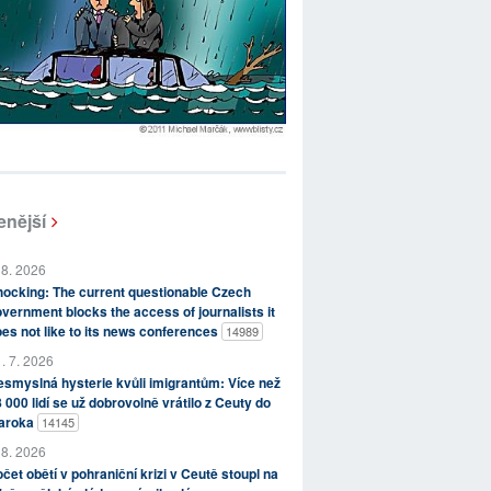
enější
 8. 2026
ocking: The current questionable Czech
vernment blocks the access of journalists it
es not like to its news conferences
14989
. 7. 2026
smyslná hysterie kvůli imigrantům: Více než
 000 lidí se už dobrovolně vrátilo z Ceuty do
aroka
14145
 8. 2026
čet obětí v pohraniční krizi v Ceutě stoupl na