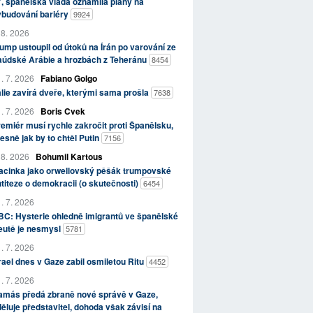
, španělská vláda oznámila plány na
ybudování bariéry
9924
 8. 2026
ump ustoupil od útoků na Írán po varování ze
aúdské Arábie a hrozbách z Teheránu
8454
. 7. 2026
Fabiano Golgo
álie zavírá dveře, kterými sama prošla
7638
. 7. 2026
Boris Cvek
emiér musí rychle zakročit proti Španělsku,
esně jak by to chtěl Putin
7156
 8. 2026
Bohumil Kartous
acinka jako orwellovský pěšák trumpovské
titeze o demokracii (o skutečnosti)
6454
. 7. 2026
C: Hysterie ohledně imigrantů ve španělské
eutě je nesmysl
5781
. 7. 2026
rael dnes v Gaze zabil osmiletou Ritu
4452
. 7. 2026
amás předá zbraně nové správě v Gaze,
ěluje představitel, dohoda však závisí na