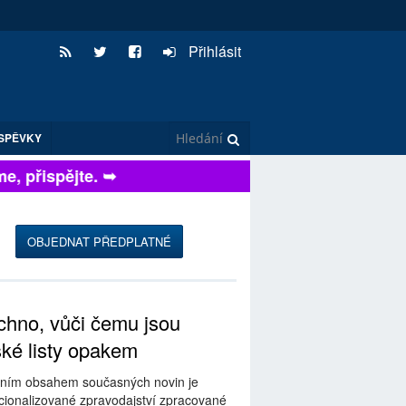
Přihlásit
SPĚVKY
 přispějte. ➥
OBJEDNAT PŘEDPLATNÉ
hno, vůči čemu jsou
ské listy opakem
ním obsahem současných novin je
ionalizované zpravodajství zpracované