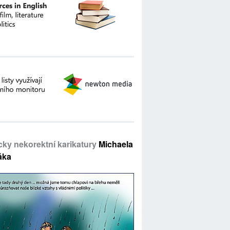
icky nekorektní karikatury
Michaela
áka