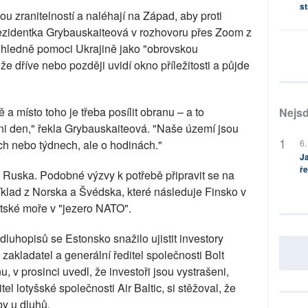
st
u zranitelností a naléhají na Západ, aby proti
prezidentka Grybauskaiteová v rozhovoru přes Zoom z
ohledně pomoci Ukrajině jako "obrovskou
že dříve nebo později uvidí okno příležitosti a půjde
ě a místo toho je třeba posílit obranu – a to
Nejsd
i den," řekla Grybauskaiteová. "Naše území jsou
6.
ech nebo týdnech, ale o hodinách."
Ja
ře
e Ruska. Podobné výzvy k potřebě připravit se na
říklad z Norska a Švédska, které následuje Finsko v
tské moře v "jezero NATO".
uhopisů se Estonsko snažilo ujistit investory
 zakladatel a generální ředitel společnosti Bolt
, v prosinci uvedl, že investoři jsou vystrašeni,
el lotyšské společnosti Air Baltic, si stěžoval, že
y u dluhů.