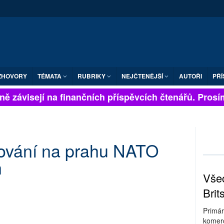
ZHOVORY
TÉMATA
RUBRIKY
NEJČTENĚJŠÍ
AUTOŘI
PŘÍ
 závisejí na finančních příspěvcích čtenářů. Prosíme,
šování na prahu NATO
h
Všec
Brit
Primár
komerc