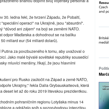
eprázdněno snahou doplnit svůj vojenský personál a
v 30. ledna řekl, že tvrzení Západu, že Pobaltí,
speciální operaci" na Ukrajině, jsou "absurdní".
ný "důvod ani zájem" na boji se zeměmi NATO.
at odpor Maďarska a dohodnout se na balíku
50 miliard eur (54 miliard dolarů).
jí Putina za povzbuzeného k tomu, aby uvažoval o
mbicí. Jako malé bývalé sovětské republiky sousedící
sky mluvící menšiny, říkají, že jsou hlavními
Polit
Marč
pokušení pro Rusko zaútočit na Západ a země NATO,
odpoře Ukrajiny," řekla Dalia Grybauskaiteová, která
a deset let až do roku 2019 litevskou prezidentkou.
chodním pohraničním regionu Lotyšska minus 14
 obloze a odráželo sníh s pozoruhodnou intenzitou.