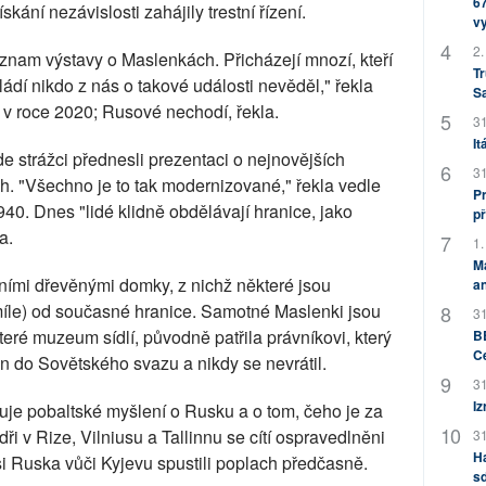
67
kání nezávislosti zahájily trestní řízení.
v
2.
ýznam výstavy o Maslenkách. Přicházejí mnozí, kteří
Tr
ádí nikdo z nás o takové události nevěděl," řekla
S
il v roce 2020; Rusové nechodí, řekla.
31
It
de strážci přednesli prezentaci o nejnovějších
31
ch. "Všechno je to tak modernizované," řekla vedle
Pr
0. Dnes "lidé klidně obdělávají hranice, jako
př
a.
1.
M
čními dřevěnými domky, z nichž některé jsou
an
 míle) od současné hranice. Samotné Maslenki jsou
31
eré muzeum sídlí, původně patřila právníkovi, který
BB
C
n do Sovětského svazu a nikdy se nevrátil.
31
Iz
muje pobaltské myšlení o Rusku a o tom, čeho je za
ídři v Rize, Vilniusu a Tallinnu se cítí ospravedlněni
31
H
i Ruska vůči Kyjevu spustili poplach předčasně.
sd