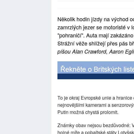
Několik hodin jízdy na východ o
zamrzlých jezer se motoristé v lo
"pohraničí". Auta mají zakázáno
Strážní věže shlížejí přes pás b
píšou Alan Crawford, Aaron Egli
To je okraj Evropské unie a hranice 
nejnovějšími kamerami a senzorovými
Putin možná chystá prolomit.
Známky obav nejsou bezdůvodné: Va
hojné míře a pobaltské státy Lotyšsk