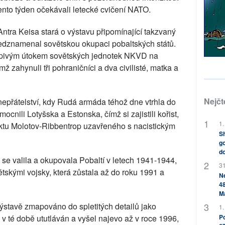
tento týden očekávali letecké cvičení NATO.
Antra Keisa stará o výstavu připomínající takzvaný
ředznamenal sovětskou okupaci pobaltských států.
vapivým útokem sovětských jednotek NKVD na
ž zahynuli tři pohraničníci a dva civilisté, matka a
Nejčt
epřátelství, kdy Rudá armáda téhož dne vtrhla do
ocnili Lotyšska a Estonska, čímž si zajistili kořist,
1.
aktu Molotov-Ribbentrop uzavřeného s nacistickým
Sh
go
do
se valila a okupovala Pobaltí v letech 1941-1944,
31
tskými vojsky, která zůstala až do roku 1991 a
Ne
48
M
výstavě zmapováno do spletitých detailů jako
1.
Po
l v té době ututláván a vyšel najevo až v roce 1996,