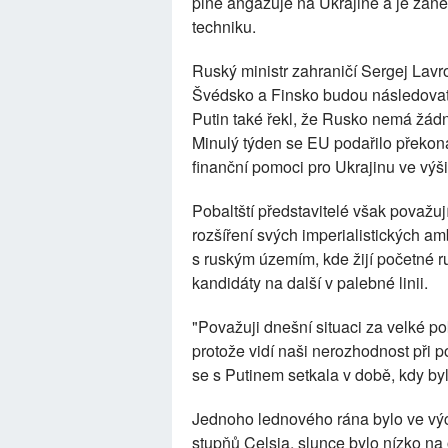
plně angažuje na Ukrajině a je zan
techniku.
Ruský ministr zahraničí Sergej Lavro
Švédsko a Finsko budou následovat "
Putin také řekl, že Rusko nemá žád
Minulý týden se EU podařilo překon
finanční pomoci pro Ukrajinu ve výši 
Pobaltští představitelé však považu
rozšíření svých imperialistických a
s ruským územím, kde žijí početné ru
kandidáty na další v palebné linii.
"Považuji dnešní situaci za velké 
protože vidí naši nerozhodnost při p
se s Putinem setkala v době, kdy byl
Jednoho lednového rána bylo ve vý
stupňů Celsia, slunce bylo nízko na