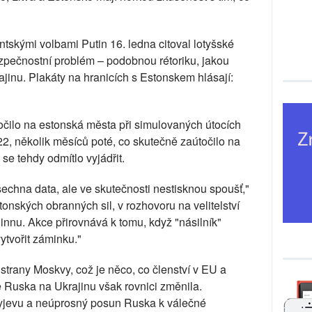
skými volbami Putin 16. ledna citoval lotyšské
zpečnostní problém – podobnou rétoriku, jakou
ajinu. Plakáty na hranicích s Estonskem hlásají:
točilo na estonská města při simulovaných útocích
2, několik měsíců poté, co skutečně zaútočilo na
se tehdy odmítlo vyjádřit.
šechna data, ale ve skutečnosti nestisknou spoušť,"
tonských obranných sil, v rozhovoru na velitelství
innu. Akce přirovnává k tomu, když "násilník"
ytvořit záminku."
 strany Moskvy, což je něco, co členství v EU a
 Ruska na Ukrajinu však rovnici změnila.
yjevu a neúprosný posun Ruska k válečné