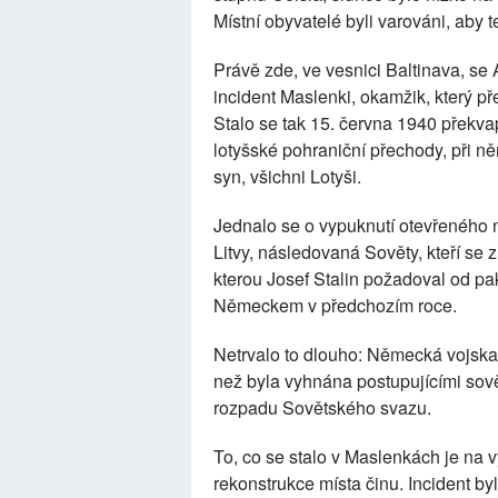
Místní obyvatelé byli varováni, aby 
Právě zde, ve vesnici Baltinava, se 
incident Maslenki, okamžik, který p
Stalo se tak 15. června 1940 přek
lotyšské pohraniční přechody, při něm
syn, všichni Lotyši.
Jednalo se o vypuknutí otevřeného n
Litvy, následovaná Sověty, kteří se zm
kterou Josef Stalin požadoval od p
Německem v předchozím roce.
Netrvalo to dlouho: Německá vojska 
než byla vyhnána postupujícími sově
rozpadu Sovětského svazu.
To, co se stalo v Maslenkách je na 
rekonstrukce místa činu. Incident by