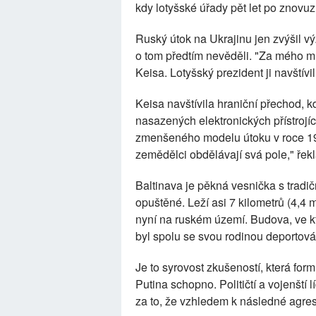
kdy lotyšské úřady pět let po znovuzís
Ruský útok na Ukrajinu jen zvýšil v
o tom předtím nevěděli. "Za mého ml
Keisa. Lotyšský prezident ji navštív
Keisa navštívila hraniční přechod, k
nasazených elektronických přístrojí
zmenšeného modelu útoku v roce 194
zemědělci obdělávají svá pole," řekl
Baltinava je pěkná vesnička s tradi
opuštěné. Leží asi 7 kilometrů (4,4
nyní na ruském území. Budova, ve kt
byl spolu se svou rodinou deportová
Je to syrovost zkušeností, která for
Putina schopno. Političtí a vojenští l
za to, že vzhledem k následné agres