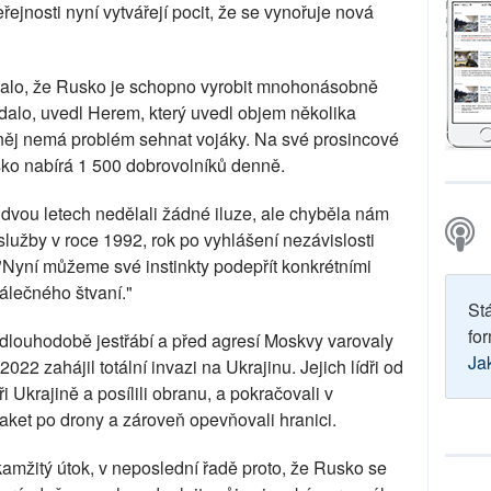
jnosti nyní vytvářejí pocit, že se vynořuje nová
zalo, že Rusko je schopno vyrobit mnohonásobně
dalo, uvedl Herem, který uvedl objem několika
 něj nemá problém sehnat vojáky. Na své prosincové
usko nabírá 1 500 dobrovolníků denně.
h dvou letech nedělali žádné iluze, ale chyběla nám
 služby v roce 1992, rok po vyhlášení nezávislosti
"Nyní můžeme své instinkty podepřít konkrétními
válečného štvaní."
St
for
 dlouhodobě jestřábí a před agresí Moskvy varovaly
Ja
022 zahájil totální invazi na Ukrajinu. Jejich lídři od
při Ukrajině a posílili obranu, a pokračovali v
ket po drony a zároveň opevňovali hranici.
amžitý útok, v neposlední řadě proto, že Rusko se