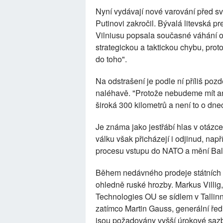
Nyní vydávají nové varování před svo
Putinovi zakročil. Bývalá litevská 
Vilniusu popsala současné váhání 
strategickou a taktickou chybu, proto
do toho".
Na odstrašení je podle ní příliš pozd
naléhavě. "Protože nebudeme mít an
široká 300 kilometrů a není to o dn
Je známa jako jestřábí hlas v otázc
válku však přicházejí i odjinud, nap
procesu vstupu do NATO a mění Bal
Během nedávného prodeje státních dl
ohledně ruské hrozby. Markus Villig,
Technologies OU se sídlem v Tallinnu
zatímco Martin Gauss, generální ředit
jsou požadovány vyšší úrokové sazb