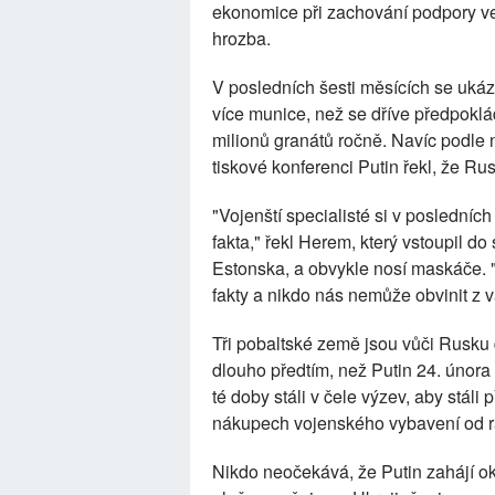
ekonomice při zachování podpory veře
hrozba.
V posledních šesti měsících se uká
více munice, než se dříve předpoklá
milionů granátů ročně. Navíc podle
tiskové konferenci Putin řekl, že R
"Vojenští specialisté si v posledníc
fakta," řekl Herem, který vstoupil do
Estonska, a obvykle nosí maskáče. 
fakty a nikdo nás nemůže obvinit z 
Tři pobaltské země jsou vůči Rusku
dlouho předtím, než Putin 24. února 2
té doby stáli v čele výzev, aby stáli 
nákupech vojenského vybavení od ra
Nikdo neočekává, že Putin zahájí ok