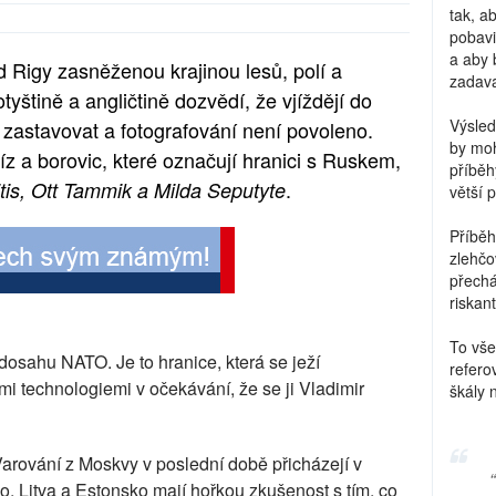
tak, a
pobavi
a aby 
d Rigy zasněženou krajinou lesů, polí a
zadava
tyštině a angličtině dozvědí, že vjíždějí do
Výsled
 zastavovat a fotografování není povoleno.
by moh
říz a borovic, které označují hranici s Ruskem,
příběh
.
tis, Ott Tammik a Milda Seputyte
větší 
Příběh
zlehčo
přechá
riskant
To vše
dosahu NATO. Je to hranice, která se ježí
refero
 technologiemi v očekávání, že se ji Vladimir
škály 
rování z Moskvy v poslední době přicházejí v
o, Litva a Estonsko mají hořkou zkušenost s tím, co