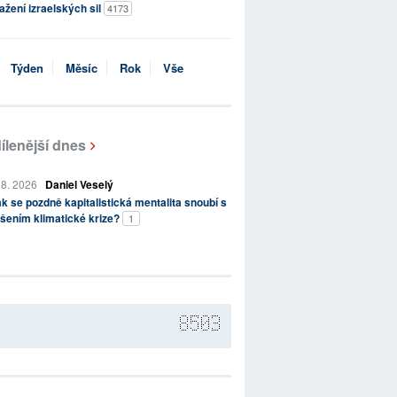
ažení izraelských sil
4173
Týden
Měsíc
Rok
Vše
ílenější dnes
 8. 2026
Daniel Veselý
k se pozdně kapitalistická mentalita snoubí s
šením klimatické krize?
1
8503