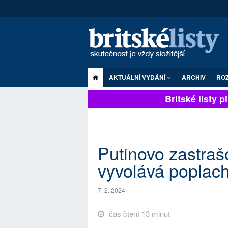
AKTUÁLNÍ VYDÁNÍ
ARCHIV
RO
Britské listy plně
Putinovo zastra
vyvolává poplac
7. 2. 2024
čas čtení 13 minut