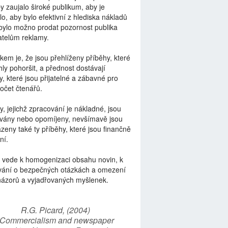
by zaujalo široké publikum, aby je
lo, aby bylo efektivní z hlediska nákladů
bylo možno prodat pozornost publika
telům reklamy.
kem je, že jsou přehlíženy příběhy, které
ly pohoršit, a přednost dostávají
y, které jsou přijatelné a zábavné pro
počet čtenářů.
y, jejichž zpracování je nákladné, jsou
vány nebo opomíjeny, nevšímavě jsou
zeny také ty příběhy, které jsou finančně
ní.
 vede k homogenizaci obsahu novin, k
vání o bezpečných otázkách a omezení
názorů a vyjadřovaných myšlenek.
R.G. Picard, (2004)
“Commercialism and newspaper