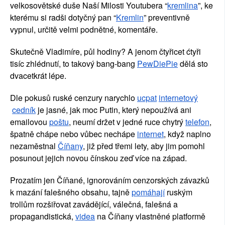
velkosovětské duše Naší Milosti Youtubera “
kremlina
”, ke 
kterému si radši dotyčný pan “
Kremlin
” preventivně 
vypnul, určitě velmi podnětné, komentáře.
Skutečně Vladimíre, půl hodiny? A jenom čtyřicet ćtyři 
tisíc zhlédnutí, to takový bang-bang
PewDiePie
 dělá sto 
dvacetkrát lépe.
Dle pokusů ruské cenzury narychlo
ucpat
internetový
cedník
 je jasné, jak moc Putin, který nepoužívá ani 
emailovou
poštu
, neumí držet v jedné ruce chytrý
telefon
, 
špatně chápe nebo vůbec
 nechápe
internet
, když naplno 
nezaměstnal
Číňany
, již před třemi lety, aby jim pomohl 
posunout jejich novou čínskou zeď více na západ.
Prozatím jen Číňané, ignorováním cenzorských závazků 
k mazání falešného obsahu, tajně
pomáhají
 ruským 
trollům rozšiřovat zavádějící, válečná, falešná a 
propagandistická,
videa
 na Číňany vlastněné platformě 