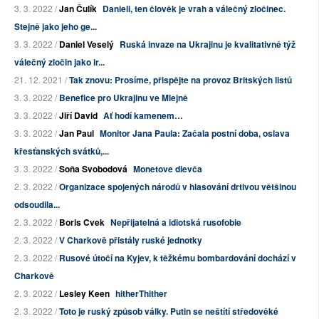
3. 3. 2022 /
Jan Čulík
Danieli, ten člověk je vrah a válečný zločinec.
Stejně jako jeho ge...
3. 3. 2022 /
Daniel Veselý
Ruská invaze na Ukrajinu je kvalitativně týž
válečný zločin jako ir...
21. 12. 2021 /
Tak znovu: Prosíme, přispějte na provoz Britských listů
3. 3. 2022 /
Benefice pro Ukrajinu ve Mlejně
3. 3. 2022 /
Jiří David
Ať hodí kamenem…
3. 3. 2022 /
Jan Paul
Monitor Jana Paula: Začala postní doba, oslava
křesťanských svátků,...
3. 3. 2022 /
Soňa Svobodová
Monetove dievča
2. 3. 2022 /
Organizace spojených národů v hlasování drtivou většinou
odsoudila...
2. 3. 2022 /
Boris Cvek
Nepřijatelná a idiotská rusofobie
2. 3. 2022 /
V Charkově přistály ruské jednotky
2. 3. 2022 /
Rusové útočí na Kyjev, k těžkému bombardování dochází v
Charkově
2. 3. 2022 /
Lesley Keen
hitherThither
2. 3. 2022 /
Toto je ruský způsob války. Putin se neštítí středověké