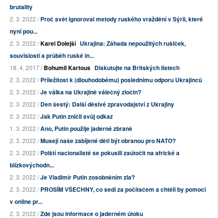
brutality
2. 3. 2022 /
Proč svět ignoroval metody ruského vraždění v Sýrii, které
nyní pou...
2. 3. 2022 /
Karel Dolejší
Ukrajina: Záhada nepoužitých rušiček,
souvislosti a průběh ruské in...
18. 4. 2017 /
Bohumil Kartous
Diskutujte na Britských listech
2. 3. 2022 /
Příležitost k (dlouhodobému) poslednímu odporu Ukrajinců
2. 3. 2022 /
Je válka na Ukrajině válečný zločin?
2. 3. 2022 /
Den šestý: Další děsivé zpravodajství z Ukrajiny
2. 3. 2022 /
Jak Putin zničil svůj odkaz
1. 3. 2022 /
Ano, Putin použije jaderné zbraně
2. 3. 2022 /
Musejí naše zabíjené děti být obranou pro NATO?
2. 3. 2022 /
Polští nacionalisté se pokusili zaútočit na africké a
blízkovýchodn...
2. 3. 2022 /
Je Vladimír Putin zosobněním zla?
2. 3. 2022 /
PROSÍM VŠECHNY, co sedí za počítačem a chtěli by pomoci
v online pr...
2. 3. 2022 /
Zde jsou informace o jaderném útoku