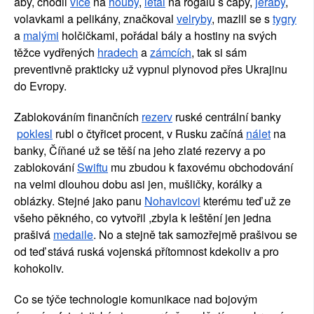
aby, chodil
více
 na
houby
,
létal
 na rogalu s čápy,
jeřáby
, 
volavkami a pelikány, značkoval
velryby
, mazlil se s
tygry
a
malými
 holčičkami, pořádal bály a hostiny na svých 
těžce vydřených
hradech
 a
zámcích
, tak si sám 
preventivně prakticky už vypnul plynovod přes Ukrajinu 
do Evropy.
Zablokováním finančních
rezerv
 ruské centrální banky
poklesl
 rubl o čtyřicet procent, v Rusku začíná
nálet
 na 
banky, Číňané už se těší na jeho zlaté rezervy a po 
zablokování
Swiftu
 mu zbudou k faxovému obchodování 
na velmi dlouhou dobu asi jen, mušličky, korálky a 
oblázky. Stejné jako panu
Nohavicovi
 kterému teď už ze 
všeho pěkného, co vytvořil ,zbyla k leštění jen jedna 
prašivá
medaile
. No a stejně tak samozřejmě prašivou se 
od teď stává ruská vojenská přítomnost kdekoliv a pro 
kohokoliv.
Co se týče technologie komunikace nad bojovým 