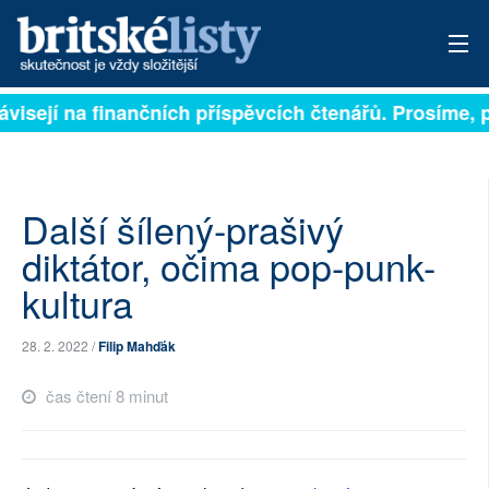
visejí na finančních příspěvcích čtenářů. Prosíme, př
PŘIHLÁSIT
AKTUÁLNÍ VYDÁNÍ
ARCHIV
Další šílený-prašivý
diktátor, očima pop-punk-
ROZHOVORY
kultura
TÉMATA
28. 2. 2022 /
Filip Mahďák
NEJČTENĚJŠÍ ZA 7 DNÍ
čas čtení 8 minut
AUTOŘI
PŘÍSPĚVKY NA PROVOZ