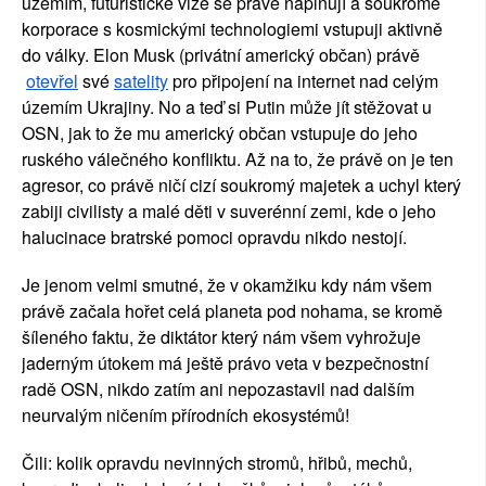
územím, futuristické vize se právě naplňují a soukromé 
korporace s kosmickými technologiemi vstupuji aktivně 
do války. Elon Musk (privátní americký občan) právě
otevřel
 své
satelity
 pro připojení na internet nad celým 
územím Ukrajiny. No a teď si Putin může jít stěžovat u 
OSN, jak to že mu americký občan vstupuje do jeho 
ruského válečného konfliktu. Až na to, že právě on je ten 
agresor, co právě ničí cizí soukromý majetek a uchyl který 
zabiji civilisty a malé děti v suverénní zemi, kde o jeho 
halucinace bratrské pomoci opravdu nikdo nestojí.
Je jenom velmi smutné, že v okamžiku kdy nám všem 
právě začala hořet celá planeta pod nohama, se kromě 
šíleného faktu, že diktátor který nám všem vyhrožuje 
jaderným útokem má ještě právo veta v bezpečnostní 
radě OSN, nikdo zatím ani nepozastavil nad dalším 
neurvalým ničením přírodních ekosystémů!
Čili: kolik opravdu nevinných stromů, hřibů, mechů, 