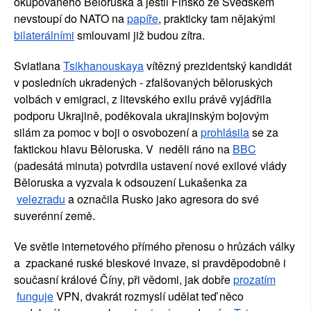
okupovaného Běloruska a jestli Finsko ze Švédskem 
nevstoupí do NATO na 
papíře
, prakticky tam nějakými 
bilaterálními
 smlouvami již budou zítra.
Sviatlana
Tsikhanouskaya
 vítězný prezidentský kandidát 
v posledních ukradených - zfalšovaných běloruských 
volbách v emigraci, z litevského exilu právě vyjádřila 
podporu Ukrajině, poděkovala ukrajinským bojovým 
silám za pomoc v boji o osvobození a
prohlásila
 se za 
faktickou hlavu Běloruska. V  neděli ráno na
BBC
(padesátá minuta) potvrdila ustavení nové exilové vlády 
Běloruska a vyzvala k odsouzení Lukašenka za
velezradu
 a označila Rusko jako agresora do své 
suverénní země.
Ve světle internetového přímého přenosu o hrůzách války 
a  zpackané ruské bleskové invaze, si pravděpodobně i 
současní králové Číny, při vědomi, jak dobře
prozatím
funguje
 VPN, dvakrát rozmyslí udělat teď něco 