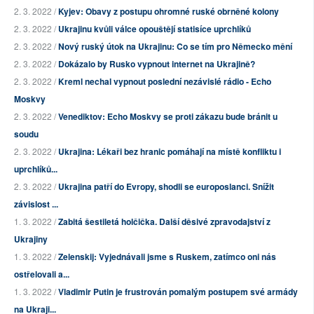
2. 3. 2022 /
Kyjev: Obavy z postupu ohromné ruské obrněné kolony
2. 3. 2022 /
Ukrajinu kvůli válce opouštějí statisíce uprchlíků
2. 3. 2022 /
Nový ruský útok na Ukrajinu: Co se tím pro Německo mění
2. 3. 2022 /
Dokázalo by Rusko vypnout internet na Ukrajině?
2. 3. 2022 /
Kreml nechal vypnout poslední nezávislé rádio - Echo
Moskvy
2. 3. 2022 /
Venediktov: Echo Moskvy se proti zákazu bude bránit u
soudu
2. 3. 2022 /
Ukrajina: Lékaři bez hranic pomáhají na místě konfliktu i
uprchlíků...
2. 3. 2022 /
Ukrajina patří do Evropy, shodli se europoslanci. Snížit
závislost ...
1. 3. 2022 /
Zabitá šestiletá holčička. Další děsivé zpravodajství z
Ukrajiny
1. 3. 2022 /
Zelenskij: Vyjednávali jsme s Ruskem, zatímco oni nás
ostřelovali a...
1. 3. 2022 /
Vladimir Putin je frustrován pomalým postupem své armády
na Ukraji...