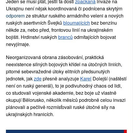
Jeden se musí ptát, jestli ta dosti 
zpackaná
 invaze na 
SOCIÁLNÍ SÍTĚ
Ukrajinu není nějak koordinovaná či podnícena skrytým 
odporem
 ze struktur ruského armádního veleni a nových 
RUBRIKY
ruských asertivních Švejků 
bloumajících
 bez benzínu 
někde za, nebo před, frontovou linií na ukrajinském 
PLNÁ VERZE STRÁNEK
bojišti. Hrdinství ruských 
branců
 odmítajících bojovat 
nevyjímaje.
Neorganizovaná obrana zásobování, praktická 
neexistence silných bojových křídel na útočných liniích, 
pitomé sebevražedné útoky elitních předsunutých 
jednotek, jak
zde
 přesně analyzuje
Karel
 Dolejší (naštěstí 
není on ruský generál), to je podivuhodný chaos od lidi, 
co studovali vojenské akademie, bez boje už vlastně 
okupují Bělorusko, několik měsíců podrobně celou invazi 
plánovali a pečlivě rozmísťovali ruské útočné síly na 
ukrajinských hranicích.