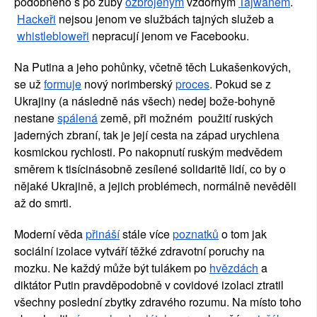
podobného s po zuby
ozbrojeným
 vzdorným
Tajwanem
.
Hackeři
 nejsou jenom ve službách tajných služeb a
whistlebloweři
 nepracují jenom ve Facebooku.
Na Putina a jeho pohůnky, včetně těch Lukašenkových, 
se už
formuje
 nový norimberský
proces
. Pokud se z 
Ukrajiny (a následně nás všech) nedej bože-bohyně 
nestane
spálená
 země, při možném  použití ruských 
jaderných zbraní, tak je její cesta na západ urychlena 
kosmickou rychlosti. Po nakopnutí ruským medvědem 
směrem k tisícinásobně zesílené solidaritě lidí, co by o 
nějaké Ukrajině, a jejich problémech, normálně nevěděli 
až do smrti.
Moderní věda
přináší
 stále více
poznatků
 o tom jak 
sociální izolace vytváří těžké zdravotní poruchy na 
mozku. Ne každý může být tulákem po 
hvězdách
 a 
diktátor Putin pravděpodobně v covidové izolaci ztratil 
všechny poslední zbytky zdravého rozumu. Na místo toho 