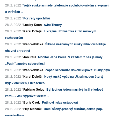
28. 2. 2022 /
Voják ruské armády telefonuje spolubojovníkům a vypráví
o ztrátách ...
28. 2. 2022 /
Portréty uprchlíků
28. 2. 2022 /
Lesley Keen
twineTheory
28. 2. 2022 /
Karel Dolejší
Ukrajina: Poznámka k tzv. mírovým
rozhovorům
28. 2. 2022 /
Ivan Větvička
Šikana neznámých rusky mluvících lidí je
ohavná a trestná
28. 2. 2022 /
Jan Paul
Monitor Jana Paula: V každém z nás je malý
„Putin“, aneb o sebereflexi
28. 2. 2022 /
Ivan Větvička
Západ si nemůže dovolit kupovat ruský plyn
28. 2. 2022 /
Karel Dolejší
Nový ruský vpád na Ukrajinu, den čtvrtý:
Kyjev obklíčen, Lukašenko ...
28. 2. 2022 /
Fabiano Golgo
Byl jednou jeden marnivý král v ledové
zemi... - Jak vyprávět dětem...
28. 2. 2022 /
Boris Cvek
Putinovi nelze ustupovat
28. 2. 2022 /
Filip Mahďák
Další šílený-prašivý diktátor, očima pop-
punk-kultura