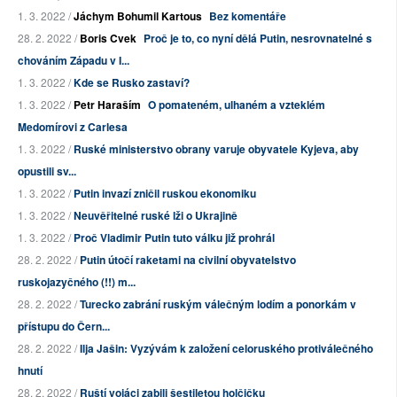
1. 3. 2022 /
Jáchym Bohumil Kartous
Bez komentáře
28. 2. 2022 /
Boris Cvek
Proč je to, co nyní dělá Putin, nesrovnatelné s
chováním Západu v I...
1. 3. 2022 /
Kde se Rusko zastaví?
1. 3. 2022 /
Petr Haraším
O pomateném, ulhaném a vzteklém
Medomírovi z Carlesa
1. 3. 2022 /
Ruské ministerstvo obrany varuje obyvatele Kyjeva, aby
opustili sv...
1. 3. 2022 /
Putin invazí zničil ruskou ekonomiku
1. 3. 2022 /
Neuvěřitelné ruské lži o Ukrajině
1. 3. 2022 /
Proč Vladimir Putin tuto válku již prohrál
28. 2. 2022 /
Putin útočí raketami na civilní obyvatelstvo
ruskojazyčného (!!) m...
28. 2. 2022 /
Turecko zabrání ruským válečným lodím a ponorkám v
přístupu do Čern...
28. 2. 2022 /
Ilja Jašin: Vyzývám k založení celoruského protiválečného
hnutí
28. 2. 2022 /
Ruští vojáci zabili šestiletou holčičku