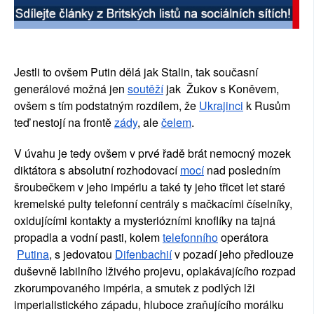
Jestli to ovšem Putin dělá jak Stalin, tak současní 
generálové možná jen
soutěží
 jak  Žukov s Koněvem, 
ovšem s tím podstatným rozdílem, že
Ukrajinci
 k Rusům 
teď nestojí na frontě
zády
, ale
čelem
.
V úvahu je tedy ovšem v prvé řadě brát nemocný mozek 
diktátora s absolutní rozhodovací
mocí
 nad posledním 
šroubečkem v jeho impériu a také ty jeho třicet let staré 
kremelské pulty telefonní centrály s mačkacími číselníky, 
oxidujícími kontakty a mysteriózními knoflíky na tajná 
propadla a vodní pasti, kolem
telefonního
 operátora
Putina
, s jedovatou
Difenbachií
 v pozadí jeho předlouze 
duševně labilního lživého projevu, oplakávajícího rozpad 
zkorumpovaného impéria, a smutek z podlých lži 
imperialistického západu, hluboce zraňujícího morálku 