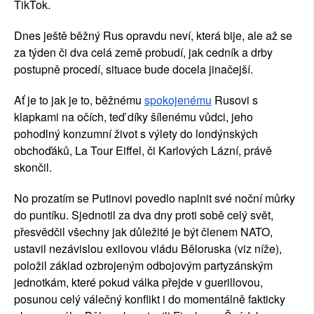
TikTok.
Dnes ještě běžný Rus opravdu neví, která bije, ale až se 
za týden či dva celá země probudí, jak cedník a drby 
postupně procedí, situace bude docela jinačejší.
Ať je to jak je to, běžnému
spokojenému
 Rusovi s 
klapkami na očích, teď díky šílenému vůdci, jeho 
pohodlný konzumní život s výlety do londýnských 
obchoďáků, La Tour Eiffel, či Karlových Lázní, právě 
skončil.
No prozatím se Putinovi povedlo naplnit své noční můrky 
do puntíku. Sjednotil za dva dny proti sobě celý svět, 
přesvědčil všechny jak důležité je být členem NATO, 
ustavil nezávislou exilovou vládu Běloruska (viz níže), 
položil základ ozbrojeným odbojovým partyzánským 
jednotkám, které pokud válka přejde v guerillovou, 
posunou celý válečný konflikt i do momentálně fakticky 