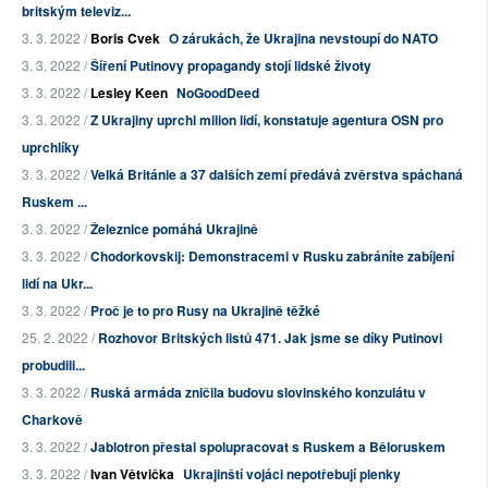
britským televiz...
3. 3. 2022 /
Boris Cvek
O zárukách, že Ukrajina nevstoupí do NATO
3. 3. 2022 /
Šíření Putinovy propagandy stojí lidské životy
3. 3. 2022 /
Lesley Keen
NoGoodDeed
3. 3. 2022 /
Z Ukrajiny uprchl milion lidí, konstatuje agentura OSN pro
uprchlíky
3. 3. 2022 /
Velká Británie a 37 dalších zemí předává zvěrstva spáchaná
Ruskem ...
3. 3. 2022 /
Železnice pomáhá Ukrajině
3. 3. 2022 /
Chodorkovskij: Demonstracemi v Rusku zabráníte zabíjení
lidí na Ukr...
3. 3. 2022 /
Proč je to pro Rusy na Ukrajině těžké
25. 2. 2022 /
Rozhovor Britských listů 471. Jak jsme se díky Putinovi
probudili...
3. 3. 2022 /
Ruská armáda zničila budovu slovinského konzulátu v
Charkově
3. 3. 2022 /
Jablotron přestal spolupracovat s Ruskem a Běloruskem
3. 3. 2022 /
Ivan Větvička
Ukrajinští vojáci nepotřebují plenky