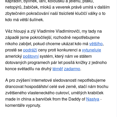
kapradin, bylinek, laní, koloušků a jelenů, ptáků, 
netopýrů, žabiček, mloků a veverek právě umírá v dalším 
zbytečném pokračování naší tisícileté klučičí války o to 
kdo má větší šulínek.
Věz hloupý a zlý Vladimire Vladimiroviči, my tady na 
západě jsme pokročilejší, rozhodně nepotřebujeme 
nikoho zabíjet, pokud chceme ukázat kdo má
většího
, 
prostě se
podráží
 ceny proti konkurenci a
vytuneluje
americký
poštovní
 systém, který nám ve státem 
dotovaných programech pár let posílá knížky z jednoho 
konce světadílu na druhý
téměř
zadarmo
.
A pro zvýšení internetové sledovanosti nepotřebujeme 
drancovat hospodářství celé své země, stačí nám trochu 
zvětšeného vlasteneckého cukroví, umělých krabiček 
made in china a barviček from the Daddy of
Nastya
-
k
omentáře vypnuty.