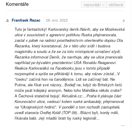
Komentáře
nejnovější
oblíbené
Frantisek Rezac
28. úno. 2022
0
Tuto je fantastický! Karlovarský deník:
Návrh, aby se Moskevská
ulice v souvislosti s agresivní politikou Ruska přejmenovala,
zaslal v pátek na radnici prostřednictvím otevřeného dopisu Ota
Řezanka, který konstatoval, že v této ulici sídlí i budova
magistrátu a soudu a že se za toto místopisné označení stydí.
Řezanka informoval Deník, že navrhuje, aby se ulice jmenovala
například po bývalém prezidentovi USA Ronaldu Reaganovi.
Reakce Karlovaráků na Facebooku jsou v tomto případě
rozporuplné a spíše se přiklánějí k tomu, aby název zůstal...
V
"česku" začíná hon na čarodějnice. Lidi se začínají bát. Ne
Putina, ale říkat své názory...Bodejť ne, když do Britských listů
může psát kdejaký anonym. Nebo toho Mahďáka někdo znáte?
A Čechové statečně bojují: Aktuálně.cz:.
..
Praha 6 plánuje část
Korunovační ulice, vedoucí kolem ruské ambasády, přejmenovat
na "Ukrajinských hrdinů". V pondělí o tom rozhodli zastupitelé,
uvedl starosta Ondřej Kolář (TOP 09)..
.Blázni byli, kordy měli,
říkávala babi. Její mladší bratr by ruský legionář...