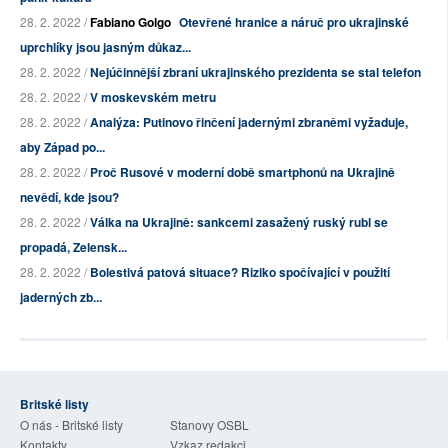
28. 2. 2022 /
Fabiano Golgo
Otevřené hranice a náruč pro ukrajinské
uprchlíky jsou jasným důkaz...
28. 2. 2022 /
Nejúčinnější zbraní ukrajinského prezidenta se stal telefon
28. 2. 2022 /
V moskevském metru
28. 2. 2022 /
Analýza: Putinovo řinčení jadernými zbraněmi vyžaduje,
aby Západ po...
28. 2. 2022 /
Proč Rusové v moderní době smartphonů na Ukrajině
nevědí, kde jsou?
28. 2. 2022 /
Válka na Ukrajině: sankcemi zasažený ruský rubl se
propadá, Zelensk...
28. 2. 2022 /
Bolestivá patová situace? Riziko spočívající v použití
jaderných zb...
Britské listy
O nás - Britské listy
Stanovy OSBL
Kontakty
Vzkaz redakci