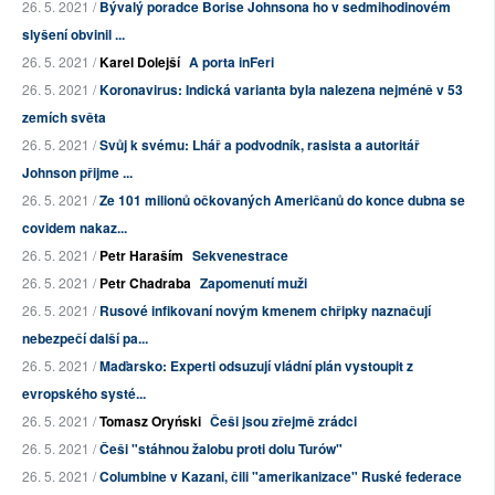
26. 5. 2021 /
Bývalý poradce Borise Johnsona ho v sedmihodinovém
slyšení obvinil ...
26. 5. 2021 /
Karel Dolejší
A porta inFeri
26. 5. 2021 /
Koronavirus: Indická varianta byla nalezena nejméně v 53
zemích světa
26. 5. 2021 /
Svůj k svému: Lhář a podvodník, rasista a autoritář
Johnson přijme ...
26. 5. 2021 /
Ze 101 milionů očkovaných Američanů do konce dubna se
covidem nakaz...
26. 5. 2021 /
Petr Haraším
Sekvenestrace
26. 5. 2021 /
Petr Chadraba
Zapomenutí muži
26. 5. 2021 /
Rusové infikovaní novým kmenem chřipky naznačují
nebezpečí další pa...
26. 5. 2021 /
Maďarsko: Experti odsuzují vládní plán vystoupit z
evropského systé...
26. 5. 2021 /
Tomasz Oryński
Češi jsou zřejmě zrádci
26. 5. 2021 /
Češi "stáhnou žalobu proti dolu Turów"
26. 5. 2021 /
Columbine v Kazani, čili "amerikanizace" Ruské federace