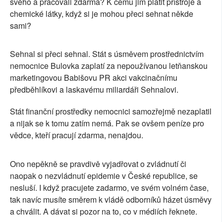
svého a pracovali zdarma? K čemu jim platit přístroje a
chemické látky, když si je mohou přeci sehnat někde
sami?
Sehnal si přeci sehnal. Stát s úsměvem prostřednictvím
nemocnice Bulovka zaplatí za nepoužívanou letňanskou
marketingovou Babišovu PR akci vakcinačnímu
předběhlíkovi a laskavému miliardáři Sehnalovi.
Stát finanční prostředky nemocnici samozřejmě nezaplatil
a nijak se k tomu zatím nemá. Pak se ovšem peníze pro
vědce, kteří pracují zdarma, nenajdou.
Ono nepěkně se pravdivě vyjadřovat o zvládnutí či
naopak o nezvládnutí epidemie v České republice, se
nesluší. I když pracujete zadarmo, ve svém volném čase,
tak navíc musíte směrem k vládě odborníků házet úsměvy
a chválit. A dávat si pozor na to, co v médiích řeknete.