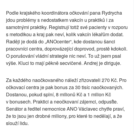
Podle krajského koordinátora očkování pana Rydrycha
jdou problémy s nedostatkem vakcín u praktiků i za
samotnými praktiky. Registrují totiž své pacienty v rozporu
s metodikou a kraj pak neví, kolik vakcín lékařům dodat.
Raději je dodá do „ANOcenter“, kde dostanou šanci
pracovníci centra, doprovázející doprovod, prostě kdokoli.
O porušování vládní strategie nic neví. To už jsem psal
výše. Kluci to mají pěkně secvičené. Andrej je diriguje.
Za každého naočkovaného náleží zřizovateli 270 Kč. Pro
očkovací centra je pak bonus za 30 tisíc naočkovaných.
Dostanou, pokud splní, 8 milionů Kč a 1 milion Kč
v bonusech. Praktici a neočkovaní zájemci, odpusťte.
Senátor a ředitel nemocnice ANO Václavec chytře praví,
že to jsou jen drobné miliony, pro které to nedělají, a že
slouží lidu.