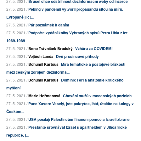
27. 5. 2021 /
Brusel chce odstřihnout dezinformační weby od inzerce
27. 5. 2021 /
Peking v pandemii vytvořil propagandu šitou na míru.
Evropané ji čt...
27. 5. 2021 /
Pár poznámek k daním
27. 5. 2021 /
Podpořte vydání knihy Vybraných spisů Petra Uhla z let
1969-1989
27. 5. 2021 /
Beno Trávníček Brodský
Vzhůru za COVIDEM!
27. 5. 2021 /
Vojtěch Landa
Dvě prosincové příhody
27. 5. 2021 /
Bohumil Kartous
Míra tematické a postojové blízkosti
mezi českým zdrojem dezinforma...
27. 5. 2021 /
Bohumil Kartous
Dominik Feri a anatomie kritického
myšlení
27. 5. 2021 /
Marie Heřmanová
Chování mužů v mocenských pozicích
27. 5. 2021 /
Pane Xavere Veselý, jste pokrytec, lhář, útočíte na kolegy v
Českém...
27. 5. 2021 /
USA posílají Palestincům finanční pomoc a Izraeli zbraně
27. 5. 2021 /
Přestaňte srovnávat Izrael s apartheidem v Jihoafrické
republice, j...