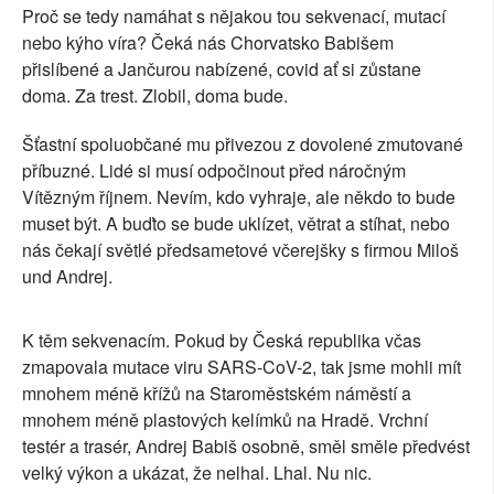
Proč se tedy namáhat s nějakou tou sekvenací, mutací
nebo kýho víra? Čeká nás Chorvatsko Babišem
přislíbené a Jančurou nabízené, covid ať si zůstane
doma. Za trest. Zlobil, doma bude.
Šťastní spoluobčané mu přivezou z dovolené zmutované
příbuzné. Lidé si musí odpočinout před náročným
Vítězným říjnem. Nevím, kdo vyhraje, ale někdo to bude
muset být. A buďto se bude uklízet, větrat a stíhat, nebo
nás čekají světlé předsametové včerejšky s firmou Miloš
und Andrej.
K těm sekvenacím. Pokud by Česká republika včas
zmapovala mutace viru SARS-CoV-2, tak jsme mohli mít
mnohem méně křížů na Staroměstském náměstí a
mnohem méně plastových kelímků na Hradě. Vrchní
testér a trasér, Andrej Babiš osobně, směl směle předvést
velký výkon a ukázat, že nelhal. Lhal. Nu nic.