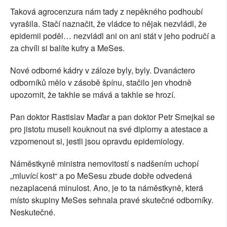
Taková agrocenzura nám tady z nepěkného podhoubí
vyrašila. Stačí naznačit, že vládce to nějak nezvládl, že
epidemii poděl… nezvládl ani on ani stát v jeho područí a
za chvíli si balíte kufry a MeSes.
Nové odborné kádry v záloze byly, byly. Dvanáctero
odborníků mělo v zásobě špínu, stačilo jen vhodně
upozornit, že takhle se mává a takhle se hrozí.
Pan doktor Rastislav Maďar a pan doktor Petr Smejkal se
pro jistotu museli kouknout na své diplomy a atestace a
vzpomenout si, jestli jsou opravdu epidemiology.
Náměstkyně ministra nemovitostí s nadšením uchopí
„mluvící kost“ a po MeSesu zbude dobře odvedená
nezaplacená minulost. Ano, je to ta náměstkyně, která
místo skupiny MeSes sehnala pravé skutečné odborníky.
Neskutečné.