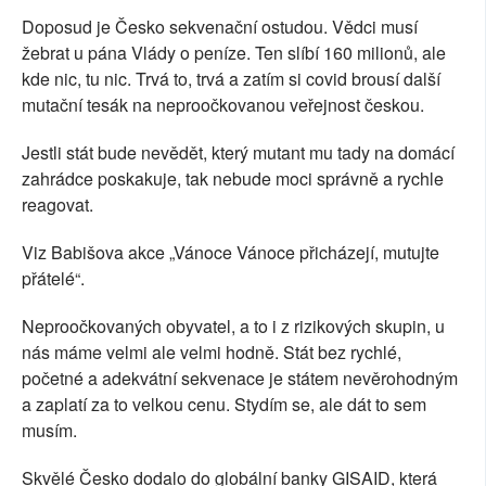
Doposud je Česko sekvenační ostudou. Vědci musí
žebrat u pána Vlády o peníze. Ten slíbí 160 milionů, ale
kde nic, tu nic. Trvá to, trvá a zatím si covid brousí další
mutační tesák na neproočkovanou veřejnost českou.
Jestli stát bude nevědět, který mutant mu tady na domácí
zahrádce poskakuje, tak nebude moci správně a rychle
reagovat.
Viz Babišova akce „Vánoce Vánoce přicházejí, mutujte
přátelé“.
Neproočkovaných obyvatel, a to i z rizikových skupin, u
nás máme velmi ale velmi hodně. Stát bez rychlé,
početné a adekvátní sekvenace je státem nevěrohodným
a zaplatí za to velkou cenu. Stydím se, ale dát to sem
musím.
Skvělé Česko dodalo do globální banky GISAID, která