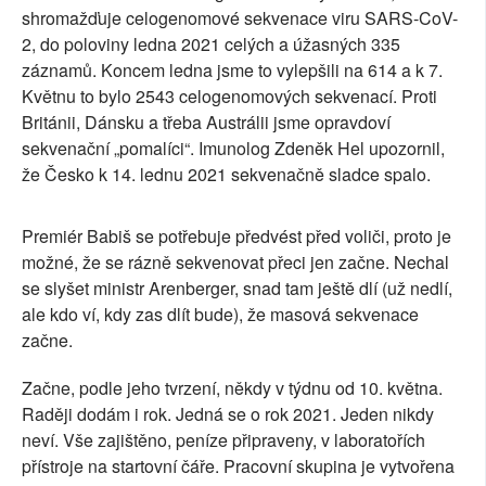
shromažďuje celogenomové sekvenace viru SARS-CoV-
2, do poloviny ledna 2021 celých a úžasných 335
záznamů. Koncem ledna jsme to vylepšili na 614 a k 7.
Květnu to bylo 2543 celogenomových sekvenací. Proti
Británii, Dánsku a třeba Austrálii jsme opravdoví
sekvenační „pomalíci“. Imunolog Zdeněk Hel upozornil,
že Česko k 14. lednu 2021 sekvenačně sladce spalo.
Premiér Babiš se potřebuje předvést před voliči, proto je
možné, že se rázně sekvenovat přeci jen začne. Nechal
se slyšet ministr Arenberger, snad tam ještě dlí (už nedlí,
ale kdo ví, kdy zas dlít bude), že masová sekvenace
začne.
Začne, podle jeho tvrzení, někdy v týdnu od 10. května.
Raději dodám i rok. Jedná se o rok 2021. Jeden nikdy
neví. Vše zajištěno, peníze připraveny, v laboratořích
přístroje na startovní čáře. Pracovní skupina je vytvořena