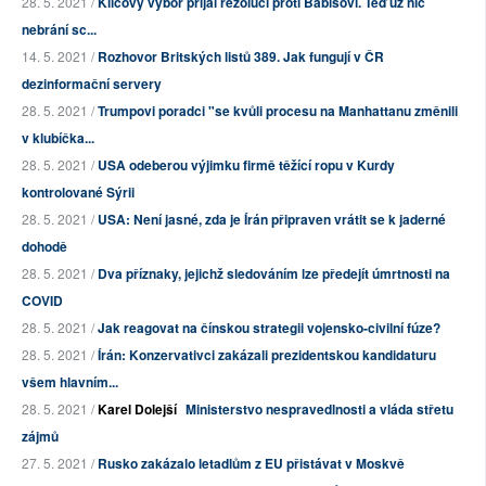
28. 5. 2021 /
Klíčový výbor přijal rezoluci proti Babišovi. Teď už nic
nebrání sc...
14. 5. 2021 /
Rozhovor Britských listů 389. Jak fungují v ČR
dezinformační servery
28. 5. 2021 /
Trumpovi poradci "se kvůli procesu na Manhattanu změnili
v klubíčka...
28. 5. 2021 /
USA odeberou výjimku firmě těžící ropu v Kurdy
kontrolované Sýrii
28. 5. 2021 /
USA: Není jasné, zda je Írán připraven vrátit se k jaderné
dohodě
28. 5. 2021 /
Dva příznaky, jejichž sledováním lze předejít úmrtnosti na
COVID
28. 5. 2021 /
Jak reagovat na čínskou strategii vojensko-civilní fúze?
28. 5. 2021 /
Írán: Konzervativci zakázali prezidentskou kandidaturu
všem hlavním...
28. 5. 2021 /
Karel Dolejší
Ministerstvo nespravedlnosti a vláda střetu
zájmů
27. 5. 2021 /
Rusko zakázalo letadlům z EU přistávat v Moskvě