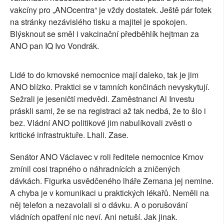
vakcíny pro „ANOcentra“ je vždy dostatek. Ještě pár fotek
na stránky nezávislého tisku a majitel je spokojen.
Blýsknout se směl i vakcinační předběhlík hejtman za
ANO pan IQ Ivo Vondrák.
Lidé to do krnovské nemocnice mají daleko, tak je jim
ANO blízko. Praktici se v tamních končinách nevyskytují.
Sežrali je jeseničtí medvědi. Zaměstnanci Al Investu
práskli sami, že se na registraci až tak nedbá, že to šlo i
bez. Vládní ANO politikové jim nabulíkovali zvěsti o
kritické infrastruktuře. Lhali. Zase.
Senátor ANO Václavec v roli ředitele nemocnice Krnov
zmínil cosi trapného o náhradnících a zničených
dávkách. Figurka usvědčeného lháře Zemana jej nemine.
A chyba je v komunikaci u praktických lékařů. Neměli na
něj telefon a nezavolali si o dávku. A o porušování
vládních opatření nic neví. Ani netuší. Jak jinak.