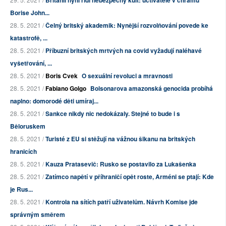
Británii nyní řídí nebezpečný kult: uctívatelé v chrámu
Borise John...
28. 5. 2021 /
Čelný britský akademik: Nynější rozvolňování povede ke
katastrofě, ...
28. 5. 2021 /
Příbuzní britských mrtvých na covid vyžadují naléhavé
vyšetřování, ...
28. 5. 2021 /
Boris Cvek
O sexuální revoluci a mravnosti
28. 5. 2021 /
Fabiano Golgo
Bolsonarova amazonská genocida probíhá
naplno: domorodé děti umíraj...
28. 5. 2021 /
Sankce nikdy nic nedokázaly. Stejné to bude i s
Běloruskem
28. 5. 2021 /
Turisté z EU si stěžují na vážnou šikanu na britských
hranicích
28. 5. 2021 /
Kauza Pratasevič: Rusko se postavilo za Lukašenka
28. 5. 2021 /
Zatímco napětí v příhraničí opět roste, Arméni se ptají: Kde
je Rus...
28. 5. 2021 /
Kontrola na sítích patří uživatelům. Návrh Komise jde
správným směrem