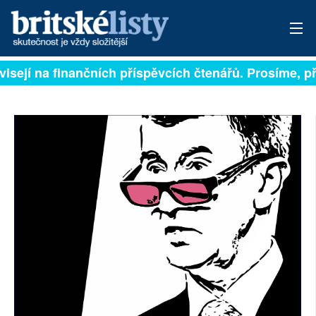
isejí na finančních příspěvcích čtenářů. Prosíme, přis
PŘIHLÁSIT
AKTUÁLNÍ VYDÁNÍ
ARCHIV
ROZHOVORY
TÉMATA
NEJČTENĚJŠÍ ZA 7 DNÍ
AUTOŘI
PŘÍSPĚVKY NA PROVOZ