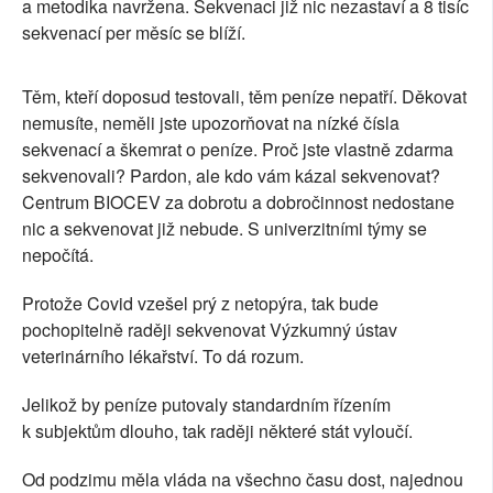
a metodika navržena. Sekvenaci již nic nezastaví a 8 tisíc
sekvenací per měsíc se blíží.
Těm, kteří doposud testovali, těm peníze nepatří. Děkovat
nemusíte, neměli jste upozorňovat na nízké čísla
sekvenací a škemrat o peníze. Proč jste vlastně zdarma
sekvenovali? Pardon, ale kdo vám kázal sekvenovat?
Centrum BIOCEV za dobrotu a dobročinnost nedostane
nic a sekvenovat již nebude. S univerzitními týmy se
nepočítá.
Protože Covid vzešel prý z netopýra, tak bude
pochopitelně raději sekvenovat Výzkumný ústav
veterinárního lékařství. To dá rozum.
Jelikož by peníze putovaly standardním řízením
k subjektům dlouho, tak raději některé stát vyloučí.
Od podzimu měla vláda na všechno času dost, najednou