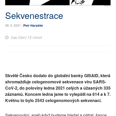
SOCIÁLNÍ SÍTĚ
Sekvenestrace
RUBRIKY
26. 5. 2021 /
Petr Haraším
PLNÁ VERZE STRÁNEK
čas čtení 12 minut
Skvělé Česko dodalo do globální banky GISAID, která
shromažďuje celogenomové sekvenace viru SARS-
CoV-2, do poloviny ledna 2021 celých a úžasných 335
záznamů. Koncem ledna jsme to vylepšili na 614 a k 7.
Květnu to bylo 2543 celogenomových sekvenací.
Sekvenování, aneb když budeme hledat a pátrat, šance