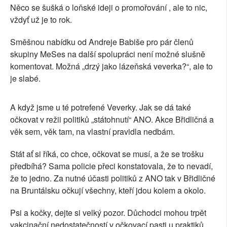
Něco se šušká o loňské ideji o promořování , ale to nic,
vždyť už je to rok.
Směšnou nabídku od Andreje Babiše pro pár členů
skupiny MeSes na další spolupráci není možné slušně
komentovat. Možná „drzý jako lázeňská veverka?“, ale to
je slabé.
A když jsme u té potrefené Veverky. Jak se dá také
očkovat v režii politiků „státohnutí“ ANO. Akce Břidličná a
věk sem, věk tam, na vlastní pravidla nedbám.
Stát ať si říká, co chce, očkovat se musí, a že se trošku
předbíhá? Sama policie přeci konstatovala, že to nevadí,
že to jedno. Za nutné účasti politiků z ANO tak v Břidličné
na Bruntálsku očkují všechny, kteří jdou kolem a okolo.
Psi a kočky, dejte si velký pozor. Důchodci mohou trpět
vakcinační nedostatečností v očkovací pasti u praktiků,