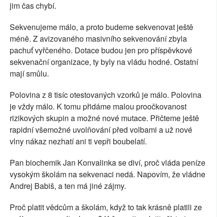
jim čas chybí.
Sekvenujeme málo, a proto budeme sekvenovat ještě
méně. Z avizovaného masivního sekvenování zbyla
pachuť vyřčeného. Dotace budou jen pro příspěvkové
sekvenační organizace, ty byly na vládu hodné. Ostatní
mají smůlu.
Polovina z 8 tisíc otestovaných vzorků je málo. Polovina
je vždy málo. K tomu přidáme malou proočkovanost
rizikových skupin a možné nové mutace. Přičteme ještě
rapidní všemožné uvolňování před volbami a už nové
vlny nákaz nezhatí ani ti vepři boubelatí.
Pan biochemik Jan Konvalinka se diví, proč vláda peníze
vysokým školám na sekvenaci nedá. Napovím, že vládne
Andrej Babiš, a ten má jiné zájmy.
Proč platit vědcům a školám, když to tak krásně platili ze