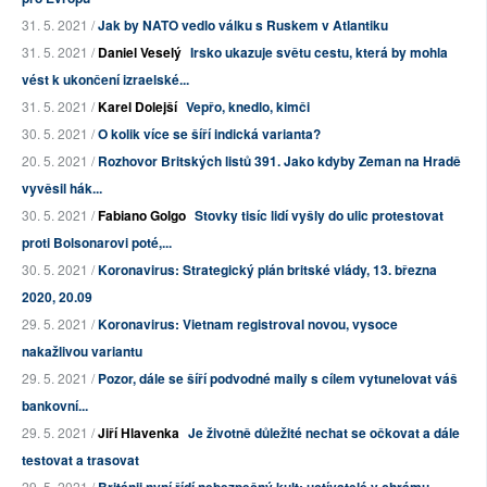
31. 5. 2021 /
Jak by NATO vedlo válku s Ruskem v Atlantiku
31. 5. 2021 /
Daniel Veselý
Irsko ukazuje světu cestu, která by mohla
vést k ukončení izraelské...
31. 5. 2021 /
Karel Dolejší
Vepřo, knedlo, kimči
30. 5. 2021 /
O kolik více se šíří indická varianta?
20. 5. 2021 /
Rozhovor Britských listů 391. Jako kdyby Zeman na Hradě
vyvěsil hák...
30. 5. 2021 /
Fabiano Golgo
Stovky tisíc lidí vyšly do ulic protestovat
proti Bolsonarovi poté,...
30. 5. 2021 /
Koronavirus: Strategický plán britské vlády, 13. března
2020, 20.09
29. 5. 2021 /
Koronavirus: Vietnam registroval novou, vysoce
nakažlivou variantu
29. 5. 2021 /
Pozor, dále se šíří podvodné maily s cílem vytunelovat váš
bankovní...
29. 5. 2021 /
Jiří Hlavenka
Je životně důležité nechat se očkovat a dále
testovat a trasovat
29. 5. 2021 /