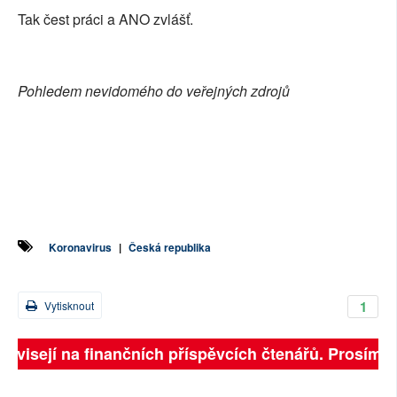
Tak čest práci a ANO zvlášť.
Pohledem nevidomého do veřejných zdrojů
Koronavirus
|
Česká republika
1
Vytisknout
ávisejí na finančních příspěvcích čtenářů. Prosíme, př