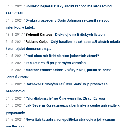
31. 5. 2021 /
Soutěž o nejhorší ruský školní záchod má letos rovnou
šest vítězů
31. 5. 2021 /
Dvakrát rozvedený Boris Johnson se oženil se svou
milenkou, v katol...
18. 4. 2017 /
Bohumil Kartous
Diskutujte na Britských listech
31. 5. 2021 /
Fabiano Golgo
Celý batalion matek se snaží chránit mladé
kolumbijské demonstranty...
31. 5. 2021 /
Proč chce mít Británie více jaderných zbraní?
31. 5. 2021 /
Írán stále touží po jaderných zbraních
31. 5. 2021 /
Macron: Francie stáhne vojáky z Mali, pokud se země
"obrátí k radik...
19. 5. 2021 /
Rozhovor Britských listů 390. Jaké to je pracovat s
bezdomovci
31. 5. 2021 /
"Vlčí diplomacie" se Číně vymstila: Ztrácí Evropu
31. 5. 2021 /
Jak Severní Korea zneužívá berlínské a české univerzity k
propagandě
31. 5. 2021 /
Nová italská zahraničněpolitická strategie a její význam
pro Evropu