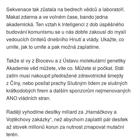
Sekvenace tak zůstala na bedrech vědců a laboratoří.
Makat zdarma a ve volném čase, bando jedna
akademická. Ten vztah k inteligenci z dob úspěšného
budování komunismu se u nás dobře zakousl do myslí
vedoucích činitelů dnešního Hnutí a vlády. Ukažte, co
umíte, jak to umíte a pak možná zaplatíme.
Takže si vy z Biocevu a z Ústavu molekulární genetiky
Akademie věd můžete, víte co. Můžete si počkat. Stát
zatím musí nakoupit předražené zdravotnické šmejdy
z Číny, nebo posílat prachy Slušným lidem ze slušných
krátkodobých firem a dalším sponzorům nejmenovaných
ANO vládních stran.
Raději vyhodíme desítky miliard za „Hamáčkovy a
Vojtěchovy zakázky“, než abychom zaplatili pár desítek
až stovek milionů korun za nutnost zmapovat mutační
terén.