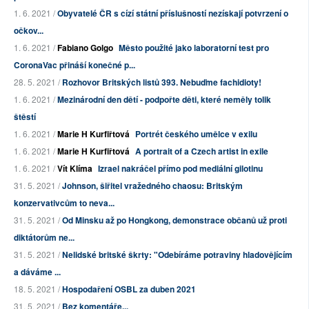
1. 6. 2021 /
Obyvatelé ČR s cízí státní příslušností nezískají potvrzení o
očkov...
1. 6. 2021 /
Fabiano Golgo
Město použité jako laboratorní test pro
CoronaVac přináší konečné p...
28. 5. 2021 /
Rozhovor Britských listů 393. Nebuďme fachidioty!
1. 6. 2021 /
Mezinárodní den dětí - podpořte děti, které neměly tolik
štěstí
1. 6. 2021 /
Marie H Kurfiřtová
Portrét českého umělce v exilu
1. 6. 2021 /
Marie H Kurfiřtová
A portrait of a Czech artist in exile
1. 6. 2021 /
Vít Klíma
Izrael nakráčel přímo pod mediální gilotinu
31. 5. 2021 /
Johnson, šiřitel vražedného chaosu: Britským
konzervativcům to neva...
31. 5. 2021 /
Od Minsku až po Hongkong, demonstrace občanů už proti
diktátorům ne...
31. 5. 2021 /
Nelidské britské škrty: "Odebíráme potraviny hladovějícím
a dáváme ...
18. 5. 2021 /
Hospodaření OSBL za duben 2021
31. 5. 2021 /
Bez komentáře...