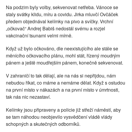
Na podzim byly volby, sekvenovat netřeba. Vánoce se
staly svátky klidu, míru a covidu. Jirka mluvčí Ovčáček
předem objednával kelímky na pivo a svíčky. Vrchní
„očkovač“ Andrej Babiš nedostál svému a rozjel
vakcinační tsunami velmi mírně.
Když už bylo očkováno, dle neexistujícího ale stále se
měnícího očkovacího plánu, mohl stát, řízený moudrým
pánem a ještě moudřejším pánem, konečně sekvenovat.
V zahraničí to tak dělají, ale na nás si nepřijdou, nám
nebudou říkat, co máme a nemáme dělat. Když s ostudou
na první místo v nákazách a na první místo v úmrtnosti,
tak nás nic nezastaví.
Kelímky jsou připraveny a policie již střeží náměstí, aby
se tam náhodou neobjevilo vysvědčení vládě vlády
schopných a skutečných odborníků.