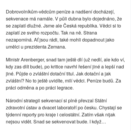
Dobrovolníkům-vědcům peníze a nadšení docházejí,
sekvenace má namále. V půli dubna bylo dojednáno, že
se zaplatí dlužné. Jsme ale Česká republika. Vědci si to
zaplatí ze svého rozpočtu. Tak na ně. Strana
nezapomíná. Ať jsou rádi, také mohli dopadnout jako
umělci u prezidenta Zemana.
Ministr Arenberger, snad tam ještě dlí (už nedlí, ale kdo ví,
kdy zas dlít bude), po kritice navrhl řešení jiné a lepší nad
jiné. Půjde o zvláštní dotační titul. Jak dotační a jak
zvláštní? No to ještě uvidíte, milí vědci. Peníze budů. Za
práci odměna a po práci legrace.
Národní strategii sekvenací si plně převzal Státní
zdravotní ústav a dvacet laboratoří po česku. Chystají se
týdenní reporty pro kraje i celostátní. Zatím však nijak
nejsou vidět. Snad se sekvenovat bude. I když…