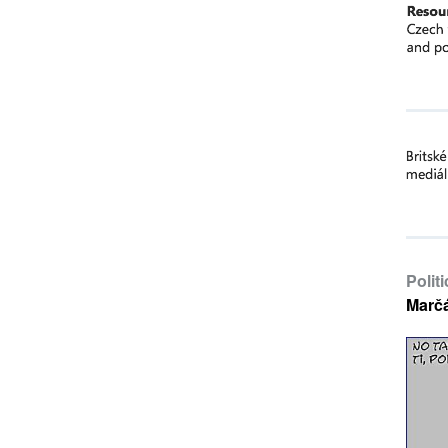
Polit
Marč