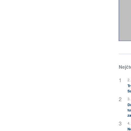
Nejčt
2.
Tr
S
3.
Dů
tu
za
4.
No