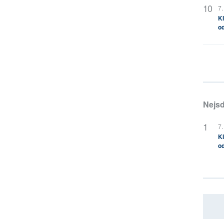
7.
Kl
od
Nejsd
7.
Kl
od