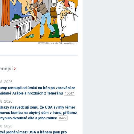
enější
 8. 2026
ump ustoupil od útoků na Írán po varování ze
aúdské Arábie a hrozbách z Teheránu
10047
 8. 2026
kazy nasvědčují tomu, že USA svrhly téměř
novou bombu na obytný dům v Íránu, přičemž
hynulo dvouleté dítě a jeho rodiče
8422
 8. 2026
vá jednání mezi USA a Íránem jsou pro