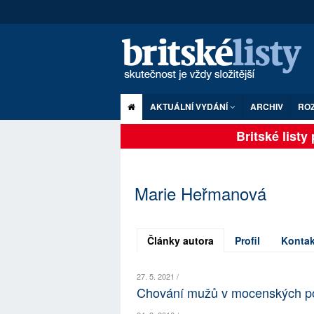
AKTUÁLNÍ VYDÁNÍ
ARCHIV
RO
Britské listy p
Marie Heřmanová
Články autora
Profil
Kontak
27. 5. 2021 /
Chování mužů v mocenských po