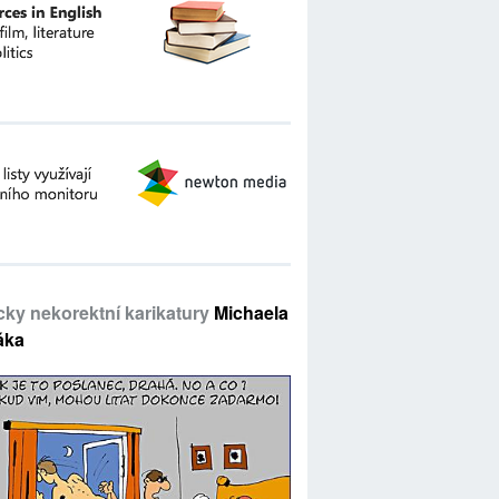
icky nekorektní karikatury
Michaela
áka