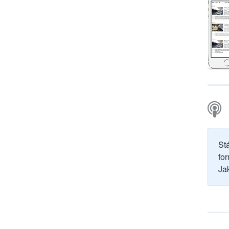
St
for
Ja