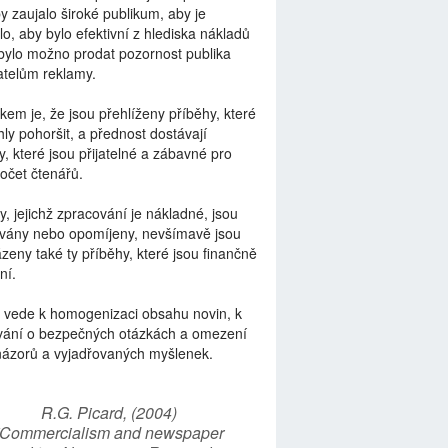
by zaujalo široké publikum, aby je
lo, aby bylo efektivní z hlediska nákladů
bylo možno prodat pozornost publika
telům reklamy.
kem je, že jsou přehlíženy příběhy, které
ly pohoršit, a přednost dostávají
y, které jsou přijatelné a zábavné pro
počet čtenářů.
y, jejichž zpracování je nákladné, jsou
vány nebo opomíjeny, nevšímavě jsou
zeny také ty příběhy, které jsou finančně
ní.
 vede k homogenizaci obsahu novin, k
vání o bezpečných otázkách a omezení
názorů a vyjadřovaných myšlenek.
R.G. Picard, (2004)
“Commercialism and newspaper