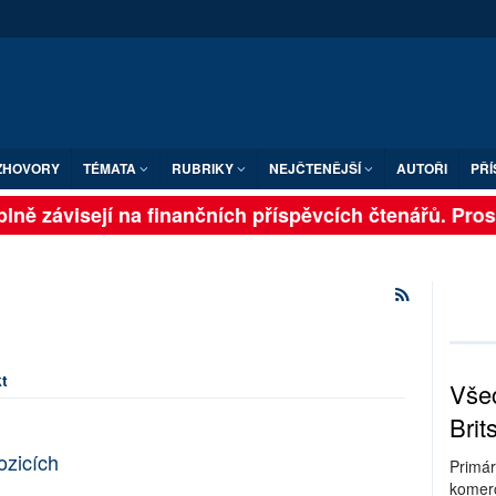
ZHOVORY
TÉMATA
RUBRIKY
NEJČTENĚJŠÍ
AUTOŘI
PŘÍ
lně závisejí na finančních příspěvcích čtenářů. Prosím
t
Všec
Brit
zicích
Primár
komerc