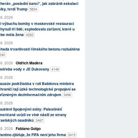
herán „poslední šancí“, jak zabránit eskalaci
lky, tvrdí Trump
5834
 8. 2026
ři výbuchu bomby v moskevské restauraci
hynuli tři lidé; explodovalo zařízení, které u
ebe měla žena
4282
 8. 2026
hada trvanlivosti římského betonu rozluštěna
240
 8. 2026
Oldřich Maděra
potřeba vody v JE Dukovany
4148
 8. 2026
ausův podržtaška v roli Babišova ministra
hraničí tají úzké technologické propojení se
přízněným dezinformačním zdrojem
3496
 8. 2026
uštěni Spojenými státy: Palestinští
eričané uvízli ve vlně násilí ze strany
zraelských osadníků
3467
 8. 2026
Fabiano Golgo
fantino zjišťuje, že FIFA není jeho firma
3415