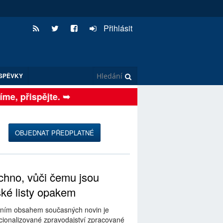
Přihlásit
SPĚVKY
e, přispějte. ➥
OBJEDNAT PŘEDPLATNÉ
hno, vůči čemu jsou
ské listy opakem
ním obsahem současných novin je
ionalizované zpravodajství zpracované