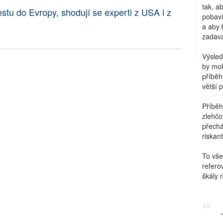
tak, a
stu do Evropy, shodují se experti z USA i z
pobavi
a aby 
zadava
Výsled
by moh
příběh
větší 
Příběh
zlehčo
přechá
riskant
To vše
refero
škály 