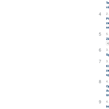
Te
vá
2.
P
za
s
5.
Zá
4
3.
S
3.
Kl
za
s
4.
Op
Am
i
4.
In