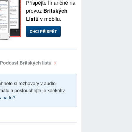
Přispějte finančně na
provoz
Britských
v mobilu.
Listů
CHCI PŘISPĚT
Podcast Britských listů
áhněte si rozhovory v audio
mátu a poslouchejte je kdekoliv.
k na to?