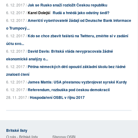
6. 12. 2017 /
Jak se Rusko snaží rozložit Českou republiku
6. 12. 2017 /
Karel Dolejší
Rudá a hnědá jako odstíny šedi?
6. 12. 2017 /
Američtí vyšetřovatelé žádají od Deutsche Bank informace
o Trumpový...
6. 12. 2017 /
Kdo se chce zbavit fašistů na Twitteru, změňte si v zadání
účtu svo...
6. 12. 2017 /
David Davis: Britská vláda nevypracovala žádné
ekonomické analýzy o...
6. 12. 2017 /
Pětina německých dětí opouští základní školu bez řádné
znalosti čtení
6. 12. 2017 /
James Mattis: USA přestanou vyzbrojovat syrské Kurdy
6. 12. 2017 /
Referendum, rozbuška pod českou demokracií
28. 11. 2017 /
Hospodaření OSBL v říjnu 2017
Britské listy
O nás - Britské listy
Stanovy OSBL