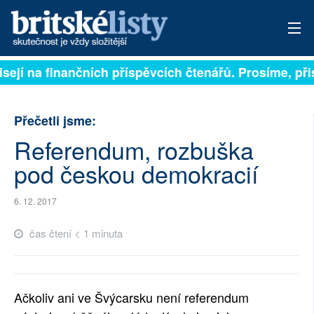
isejí na finančních příspěvcích čtenářů. Prosíme, přis
PŘIHLÁSIT
AKTUÁLNÍ VYDÁNÍ
Přečetli jsme:
ARCHIV
Referendum, rozbuška
pod českou demokracií
ROZHOVORY
TÉMATA
6. 12. 2017
čas čtení < 1 minuta
NEJČTENĚJŠÍ ZA 7 DNÍ
AUTOŘI
Ačkoliv ani ve Švýcarsku není referendum
PŘÍSPĚVKY NA PROVOZ