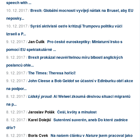
speech with ...
10. 12. 2017 /
Brexit: Globální mocnosti vyvíjejí nátlak na Brusel, aby EU
neposky...
10. 12. 2017 /
Syrští aktivisté ostře kritizují Trumpovu politiku vůči
Izraeli a P...
9. 12. 2017 /
Jan Čulík
Pro české euroskeptiky: Miniaturní Irsko s
pomocí EU spektakulárně ...
9. 12. 2017 /
Brexit prokázal neuvěřitelnou míru blbosti anglických
poslanců ohle...
9. 12. 2017 /
The Times: Theresa hořící!
9. 12. 2017 /
John Cleese a Bob Geldof se účastní v Edinburku obří akce
na podpor...
8. 12. 2017 /
: Ai Weiwei zkoumá děsivou situaci migrantů
Lidský proud
na p...
8. 12. 2017 /
Jaroslav Polák
Češi, kvóty a minulost
8. 12. 2017 /
Karel Dolejší
Suterénní suverén, aneb Do které zadnice
dřív?
8. 12. 2017 /
Boris Cvek
Na našem článku v
jsem pracoval jako
Nature