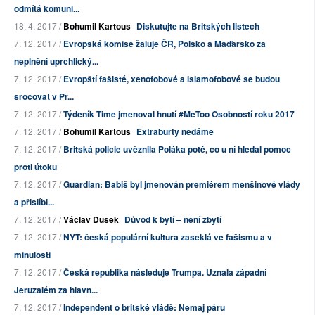
odmítá komuni...
18. 4. 2017 /
Bohumil Kartous
Diskutujte na Britských listech
7. 12. 2017 /
Evropská komise žaluje ČR, Polsko a Maďarsko za
neplnění uprchlický...
7. 12. 2017 /
Evropští fašisté, xenofobové a islamofobové se budou
srocovat v Pr...
7. 12. 2017 /
Týdeník Time jmenoval hnutí #MeToo Osobností roku 2017
7. 12. 2017 /
Bohumil Kartous
Extrabuřty nedáme
7. 12. 2017 /
Britská policie uvěznila Poláka poté, co u ní hledal pomoc
proti útoku
7. 12. 2017 /
Guardian: Babiš byl jmenován premiérem menšinové vlády
a přislíbi...
7. 12. 2017 /
Václav Dušek
Důvod k bytí – není zbytí
7. 12. 2017 /
NYT: česká populární kultura zaseklá ve fašismu a v
minulosti
7. 12. 2017 /
Česká republika následuje Trumpa. Uznala západní
Jeruzalém za hlavn...
7. 12. 2017 /
Independent o britské vládě: Nemaj páru