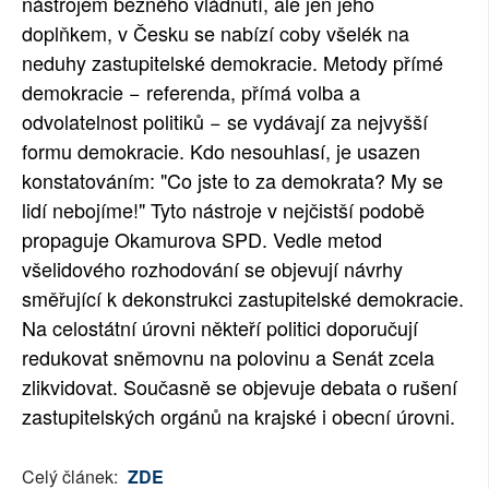
nástrojem běžného vládnutí, ale jen jeho
SOCIÁLNÍ SÍTĚ
doplňkem, v Česku se nabízí coby všelék na
neduhy zastupitelské demokracie. Metody přímé
RUBRIKY
demokracie − referenda, přímá volba a
odvolatelnost politiků − se vydávají za nejvyšší
PLNÁ VERZE STRÁNEK
formu demokracie. Kdo nesouhlasí, je usazen
konstatováním: "Co jste to za demokrata? My se
lidí nebojíme!" Tyto nástroje v nejčistší podobě
propaguje Okamurova SPD. Vedle metod
všelidového rozhodování se objevují návrhy
směřující k dekonstrukci zastupitelské demokracie.
Na celostátní úrovni někteří politici doporučují
redukovat sněmovnu na polovinu a Senát zcela
zlikvidovat. Současně se objevuje debata o rušení
zastupitelských orgánů na krajské i obecní úrovni.
Celý článek:
ZDE