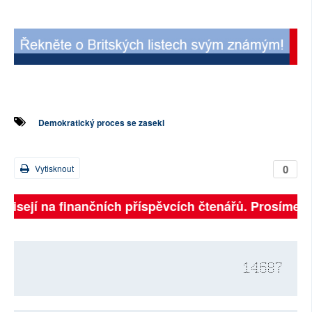
Demokratický proces se zasekl
0
Vytisknout
ávisejí na finančních příspěvcích čtenářů. Prosíme, p
14687