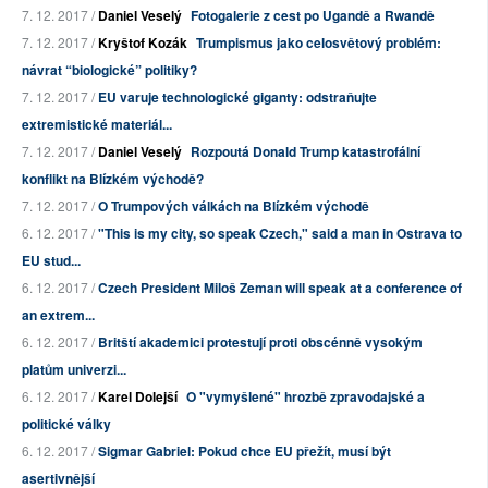
7. 12. 2017 /
Daniel Veselý
Fotogalerie z cest po Ugandě a Rwandě
7. 12. 2017 /
Kryštof Kozák
Trumpismus jako celosvětový problém:
návrat “biologické” politiky?
7. 12. 2017 /
EU varuje technologické giganty: odstraňujte
extremistické materiál...
7. 12. 2017 /
Daniel Veselý
Rozpoutá Donald Trump katastrofální
konflikt na Blízkém východě?
7. 12. 2017 /
O Trumpových válkách na Blízkém východě
6. 12. 2017 /
"This is my city, so speak Czech," said a man in Ostrava to
EU stud...
6. 12. 2017 /
Czech President Miloš Zeman will speak at a conference of
an extrem...
6. 12. 2017 /
Britští akademici protestují proti obscénně vysokým
platům univerzi...
6. 12. 2017 /
Karel Dolejší
O "vymyšlené" hrozbě zpravodajské a
politické války
6. 12. 2017 /
Sigmar Gabriel: Pokud chce EU přežít, musí být
asertivnější