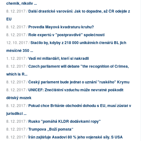
chemik, nikoliv ...
8. 12. 2017 /
Další drastické varování: Jak to dopadne, až ČR odejde z
EU
8. 12. 2017 /
Provedla Mayová kvadraturu kruhu?
8. 12. 2017 /
Role expertů v "postpravdivé" společnosti
12. 10. 2017 /
Stačilo by, kdyby z 218 000 unikátních čtenářů BL jich
měsíčně 350 ...
1. 12. 2017 /
Vadí mi miliardáři, kteří si nakradli
8. 12. 2017 /
Czech parliament will debate "the recognition of Crimea,
which is R...
8. 12. 2017 /
Český parlament bude jednat o uznání "ruského" Krymu
8. 12. 2017 /
UNICEF: Znečištění vzduchu může nevratně poškodit
dětský mozek
8. 12. 2017 /
Pokud chce Británie obchodní dohodu s EU, musí zůstat v
jurisdikci ...
8. 12. 2017 /
Rusko "pomáhá KLDR dodávkami ropy"
8. 12. 2017 /
Trumpova „Boží pomsta“
8. 12. 2017 /
Írán zajišťuje Asadovi 80 % jeho vojenské síly. S USA