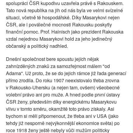
spolupráci ČSR kupodivu uzavřela právě s Rakouskem.
Tato nová republika na jih od nás byla ve velmi svízelné
situaci, včetně té hospodářské. Díky Masarykovi nejen
ČSR, ale i poválečné mocnosti Rakousku poskytly
finanční pomoc. Prof. Hainisch jako prezident Rakouska
vzdal nejednou Masarykovi hold za jeho jedinečný
občanský a politický nadhled.
Dnešní společnost bere spoustu jejích nějak
zahnízděných znaků za samozřejmost málem "od
Adama". Už proto, že se do jejich rámce již řada generací
přímo zrodila. Do roku 1907 neexistovalo třeba zrovna
v Rakousko-Uhersku (a nejen tam, ovšem) všeobecné
volební právo ani pro muže. A hned podle první ústavy
ČSR ženy, především díky energickému Masarykovu
vlivu v tomto směru, okamžitě toto právo získaly. Asi
bychom si měli připomenout, že třeba ani v USA (jako
tehdy již nesporně nejvýkonnější ekonomice světa) po
roce 1918 ženy ještě nebyly vůči mužům politicky