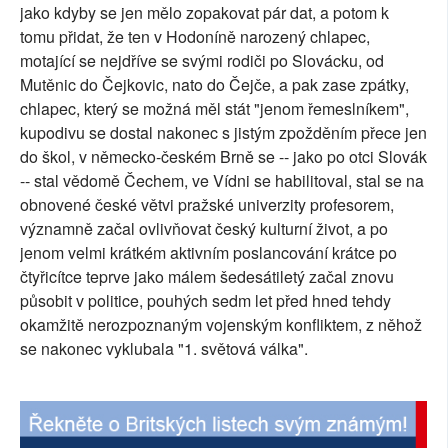
jako kdyby se jen mělo zopakovat pár dat, a potom k
SOCIÁLNÍ SÍTĚ
tomu přidat, že ten v Hodoníně narozený chlapec,
motající se nejdříve se svými rodiči po Slovácku, od
RUBRIKY
Mutěnic do Čejkovic, nato do Čejče, a pak zase zpátky,
chlapec, který se možná měl stát "jenom řemeslníkem",
PLNÁ VERZE STRÁNEK
kupodivu se dostal nakonec s jistým zpožděním přece jen
do škol, v německo-českém Brně se -- jako po otci Slovák
-- stal vědomě Čechem, ve Vídni se habilitoval, stal se na
obnovené české větvi pražské univerzity profesorem,
významně začal ovlivňovat český kulturní život, a po
jenom velmi krátkém aktivním poslancování krátce po
čtyřicítce teprve jako málem šedesátiletý začal znovu
působit v politice, pouhých sedm let před hned tehdy
okamžitě nerozpoznaným vojenským konfliktem, z něhož
se nakonec vyklubala "1. světová válka".