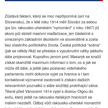
Zůstává faktem, který se moc nepřipomíná (ani na
Slovensku), že v létě roku 1914 měli Slováci za sebou
(po tzv. rakousko-uherském "vyrovnání" z roku 1867) již
skoro půl století masivní maďarizace, jen částečně s
omezeným základním školstvím ve slovenštině a zcela
bez vlastního politického života. Česká politická "scéna"
(jak se někdy říká) se přestala s vypuknutím války jakkoliv
dále projevovat. Kupodivu jenom prof. Masaryk se snažil
získat okamžitě maximum informací o tom, co a jak se
může dít dále; a ještě jako poslanec vídeňského
parlamentu mohl dokonce vyjet za hranice a i tam
kontaktovat významné osobnosti k získání dalších
relevantních poznatků o stále složitěji probíhající válce.
Těsně před Vánocemi 1914 vyjel s dcerou Olgou do
exilu, který ještě na rakousko-italských hranicích se
málem nezdařil. Odboj vůči rakousko-uherské monarchii