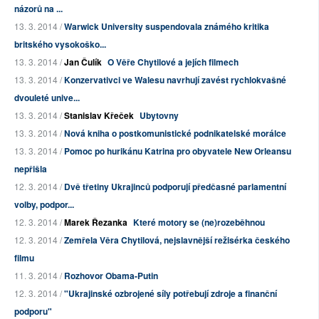
názorů na ...
13. 3. 2014 /
Warwick University suspendovala známého kritika
britského vysokoško...
13. 3. 2014 /
Jan Čulík
O Věře Chytilové a jejích filmech
13. 3. 2014 /
Konzervativci ve Walesu navrhují zavést rychlokvašné
dvouleté unive...
13. 3. 2014 /
Stanislav Křeček
Ubytovny
13. 3. 2014 /
Nová kniha o postkomunistické podnikatelské morálce
13. 3. 2014 /
Pomoc po hurikánu Katrina pro obyvatele New Orleansu
nepřišla
12. 3. 2014 /
Dvě třetiny Ukrajinců podporují předčasné parlamentní
volby, podpor...
12. 3. 2014 /
Marek Řezanka
Které motory se (ne)rozeběhnou
12. 3. 2014 /
Zemřela Věra Chytilová, nejslavnější režisérka českého
filmu
11. 3. 2014 /
Rozhovor Obama-Putin
12. 3. 2014 /
"Ukrajinské ozbrojené síly potřebují zdroje a finanční
podporu"