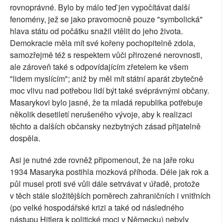
rovnoprávné. Bylo by málo teď jen vypočítávat další
fenomény, jež se jako pravomocně pouze "symbolická"
hlava státu od počátku snažil vtělit do jeho života.
Demokracie měla mít své kořeny pochopitelně zdola,
samozřejmě též s respektem vůči přirozené nerovnosti,
ale zároveň také s odpovídajícím zřetelem ke všem
"lidem myslícím"; aniž by měl mít státní aparát zbytečně
moc vlivu nad potřebou lidí být také svéprávnými občany.
Masarykovi bylo jasné, že ta mladá republika potřebuje
několik desetiletí nerušeného vývoje, aby k realizaci
těchto a dalších občansky nezbytných zásad přijatelně
dospěla.
Asi je nutné zde rovněž připomenout, že na jaře roku
1934 Masaryka postihla mozková příhoda. Déle jak rok a
půl musel proti své vůli dále setrvávat v úřadě, protože
v těch stále složitějších poměrech zahraničních i vnitřních
(po velké hospodářské krizi a také od následného
nástupu Hitlera k politické moci v Německu) nebyly