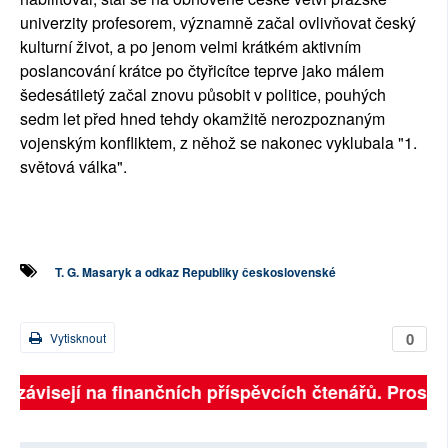
univerzity profesorem, významně začal ovlivňovat český
kulturní život, a po jenom velmi krátkém aktivním
poslancování krátce po čtyřicítce teprve jako málem
šedesátiletý začal znovu působit v politice, pouhých
sedm let před hned tehdy okamžitě nerozpoznaným
vojenským konfliktem, z něhož se nakonec vyklubala "1.
světová válka".
T. G. Masaryk a odkaz Republiky československé
0
Vytisknout
ě závisejí na finančních příspěvcích čtenářů. Prosíme,