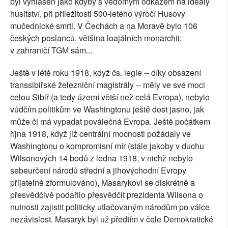
byl vyhlášen jako kdyby s vědomým odkazem na ideály
husitství, při příležitosti 500-letého výročí Husovy
mučednické smrti. V Čechách a na Moravě bylo 106
českých poslanců, většina loajálních monarchii;
v zahraničí TGM sám...
Ještě v létě roku 1918, když čs. legie -- díky obsazení
transsibiřské železniční magistrály -- měly ve své moci
celou Sibiř (a tedy území větší než celá Evropa), nebylo
vůdčím politikům ve Washingtonu ještě dost jasno, jak
může či má vypadat poválečná Evropa. Ještě počátkem
října 1918, když již centrální mocnosti požádaly ve
Washingtonu o kompromisní mír (stále jakoby v duchu
Wilsonových 14 bodů z ledna 1918, v nichž nebylo
sebeurčení národů střední a jihovýchodní Evropy
přijatelně zformulováno), Masarykovi se diskrétně a
přesvědčivě podařilo přesvědčit prezidenta Wilsona o
nutnosti zajistit politicky utlačovaným národům po válce
nezávislost. Masaryk byl už předtím v čele Demokratické