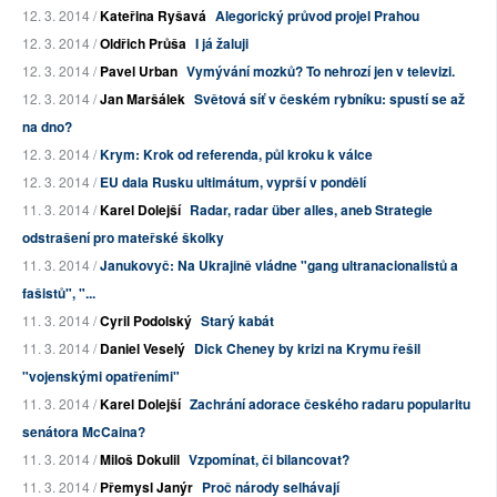
12. 3. 2014 /
Kateřina Ryšavá
Alegorický průvod projel Prahou
12. 3. 2014 /
Oldřich Průša
I já žaluji
12. 3. 2014 /
Pavel Urban
Vymývání mozků? To nehrozí jen v televizi.
12. 3. 2014 /
Jan Maršálek
Světová síť v českém rybníku: spustí se až
na dno?
12. 3. 2014 /
Krym: Krok od referenda, půl kroku k válce
12. 3. 2014 /
EU dala Rusku ultimátum, vyprší v pondělí
11. 3. 2014 /
Karel Dolejší
Radar, radar über alles, aneb Strategie
odstrašení pro mateřské školky
11. 3. 2014 /
Janukovyč: Na Ukrajině vládne "gang ultranacionalistů a
fašistů", "...
11. 3. 2014 /
Cyril Podolský
Starý kabát
11. 3. 2014 /
Daniel Veselý
Dick Cheney by krizi na Krymu řešil
"vojenskými opatřeními"
11. 3. 2014 /
Karel Dolejší
Zachrání adorace českého radaru popularitu
senátora McCaina?
11. 3. 2014 /
Miloš Dokulil
Vzpomínat, či bilancovat?
11. 3. 2014 /
Přemysl Janýr
Proč národy selhávají