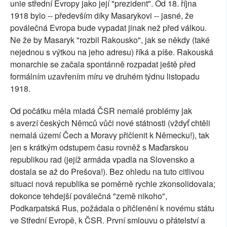
unie střední Evropy jako její "prezident". Od 18. října
1918 bylo -- především díky Masarykovi -- jasné, že
poválečná Evropa bude vypadat jinak než před válkou.
Ne že by Masaryk "rozbil Rakousko", jak se někdy (také
nejednou s výtkou na jeho adresu) říká a píše. Rakouská
monarchie se začala spontánně rozpadat ještě před
formálním uzavřením míru ve druhém týdnu listopadu
1918.
Od počátku měla mladá ČSR nemalé problémy jak
s averzí českých Němců vůči nové státnosti (vždyť chtěli
nemalá území Čech a Moravy přičlenit k Německu!), tak
jen s krátkým odstupem času rovněž s Maďarskou
republikou rad (jejíž armáda vpadla na Slovensko a
dostala se až do Prešova!). Bez ohledu na tuto citlivou
situaci nová republika se poměrně rychle zkonsolidovala;
dokonce tehdejší poválečná "země nikoho",
Podkarpatská Rus, požádala o přičlenění k novému státu
ve Střední Evropě, k ČSR. První smlouvu o přátelství a