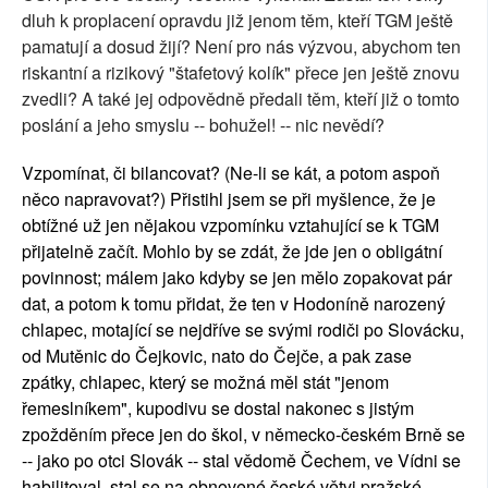
dluh k proplacení opravdu již jenom těm, kteří TGM ještě
pamatují a dosud žijí? Není pro nás výzvou, abychom ten
riskantní a rizikový "štafetový kolík" přece jen ještě znovu
zvedli? A také jej odpovědně předali těm, kteří již o tomto
poslání a jeho smyslu -- bohužel! -- nic nevědí?
Vzpomínat, či bilancovat? (Ne-li se kát, a potom aspoň
něco napravovat?) Přistihl jsem se při myšlence, že je
obtížné už jen nějakou vzpomínku vztahující se k TGM
přijatelně začít. Mohlo by se zdát, že jde jen o obligátní
povinnost; málem jako kdyby se jen mělo zopakovat pár
dat, a potom k tomu přidat, že ten v Hodoníně narozený
chlapec, motající se nejdříve se svými rodiči po Slovácku,
od Mutěnic do Čejkovic, nato do Čejče, a pak zase
zpátky, chlapec, který se možná měl stát "jenom
řemeslníkem", kupodivu se dostal nakonec s jistým
zpožděním přece jen do škol, v německo-českém Brně se
-- jako po otci Slovák -- stal vědomě Čechem, ve Vídni se
habilitoval, stal se na obnovené české větvi pražské