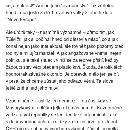
se, a nekrást!" Anebo jeho "evropanství", tak zřetelné
hned třeba ještě za té 1. světové války z jeho textu o
"Nové Evropě"!
Ale určitě taky -- nesmírně významně -- přímo tím, jak
TGM žil; jak si počínal hned od dětství a mládí, co a jak
konal nejen jako intelektuál, ale rovněž jako pozorný otec
rodiny a milující manžel. A jak angažovaně vnímal nejen
politiku, ale také situaci, v níž se za teprve příští, kéž by
žádoucí stav věcí předem platilo krví. Škoda, že tolik těch
hodnot tak závažně okoralo. Je opravdu málo jen se bít
v prsa, že chceme zůstat jeho odkazu věrni. Ta slova
ještě zněla nad jeho rakví.
Vzpomínáme -- asi již jen nemnozí -- na čas, kdy se
Masarykovým rodičům jejich Tomáš narodil. Každoročně
za tzv. první republiky se ten den také připomínal. Také
s doprovodnou úctou; a s díky za to, co první prezident
ČSR pro své občany všechno vykonal. Zůstal ten velký