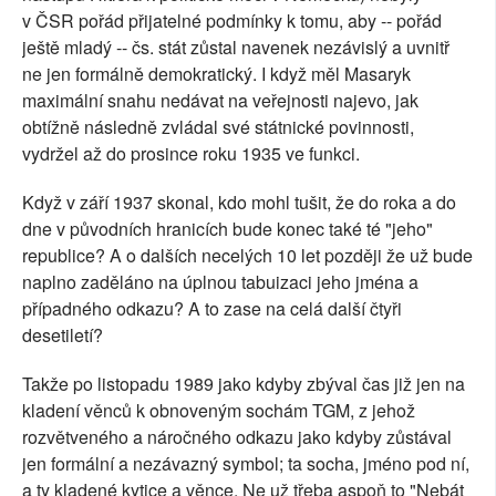
v ČSR pořád přijatelné podmínky k tomu, aby -- pořád
ještě mladý -- čs. stát zůstal navenek nezávislý a uvnitř
ne jen formálně demokratický. I když měl Masaryk
maximální snahu nedávat na veřejnosti najevo, jak
obtížně následně zvládal své státnické povinnosti,
vydržel až do prosince roku 1935 ve funkci.
Když v září 1937 skonal, kdo mohl tušit, že do roka a do
dne v původních hranicích bude konec také té "jeho"
republice? A o dalších necelých 10 let později že už bude
naplno zaděláno na úplnou tabuizaci jeho jména a
případného odkazu? A to zase na celá další čtyři
desetiletí?
Takže po listopadu 1989 jako kdyby zbýval čas již jen na
kladení věnců k obnoveným sochám TGM, z jehož
rozvětveného a náročného odkazu jako kdyby zůstával
jen formální a nezávazný symbol; ta socha, jméno pod ní,
a ty kladené kytice a věnce. Ne už třeba aspoň to "Nebát