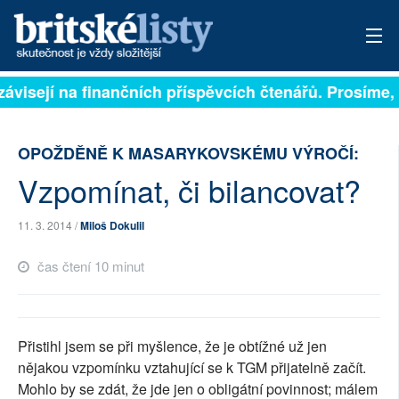
závisejí na finančních příspěvcích čtenářů. Prosíme, p
PŘIHLÁSIT
AKTUÁLNÍ VYDÁNÍ
OPOŽDĚNĚ K MASARYKOVSKÉMU VÝROČÍ:
ARCHIV
Vzpomínat, či bilancovat?
ROZHOVORY
11. 3. 2014 /
Miloš Dokulil
TÉMATA
čas čtení 10 minut
NEJČTENĚJŠÍ ZA 7 DNÍ
AUTOŘI
Přistihl jsem se při myšlence, že je obtížné už jen
nějakou vzpomínku vztahující se k TGM přijatelně začít.
PŘÍSPĚVKY NA PROVOZ
Mohlo by se zdát, že jde jen o obligátní povinnost; málem