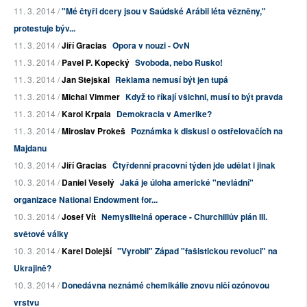
11. 3. 2014 /
"Mé čtyři dcery jsou v Saúdské Arábii léta vězněny,"
protestuje býv...
11. 3. 2014 /
Jiří Gracias
Opora v nouzi - OvN
11. 3. 2014 /
Pavel P. Kopecký
Svoboda, nebo Rusko!
11. 3. 2014 /
Jan Stejskal
Reklama nemusí být jen tupá
11. 3. 2014 /
Michal Vimmer
Když to říkají všichni, musí to být pravda
11. 3. 2014 /
Karol Krpala
Demokracia v Amerike?
11. 3. 2014 /
Miroslav Prokeš
Poznámka k diskusi o ostřelovačích na
Majdanu
10. 3. 2014 /
Jiří Gracias
Čtyřdenní pracovní týden jde udělat i jinak
10. 3. 2014 /
Daniel Veselý
Jaká je úloha americké "nevládní"
organizace National Endowment for...
10. 3. 2014 /
Josef Vít
Nemyslitelná operace - Churchillův plán III.
světové války
10. 3. 2014 /
Karel Dolejší
"Vyrobil" Západ "fašistickou revoluci" na
Ukrajině?
10. 3. 2014 /
Donedávna neznámé chemikálie znovu ničí ozónovou
vrstvu