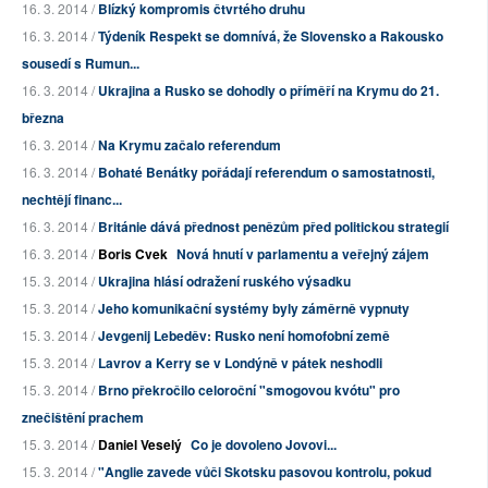
16. 3. 2014 /
Blízký kompromis čtvrtého druhu
16. 3. 2014 /
Týdeník Respekt se domnívá, že Slovensko a Rakousko
sousedí s Rumun...
16. 3. 2014 /
Ukrajina a Rusko se dohodly o příměří na Krymu do 21.
března
16. 3. 2014 /
Na Krymu začalo referendum
16. 3. 2014 /
Bohaté Benátky pořádají referendum o samostatnosti,
nechtějí financ...
16. 3. 2014 /
Británie dává přednost penězům před politickou strategií
16. 3. 2014 /
Boris Cvek
Nová hnutí v parlamentu a veřejný zájem
15. 3. 2014 /
Ukrajina hlásí odražení ruského výsadku
15. 3. 2014 /
Jeho komunikační systémy byly záměrně vypnuty
15. 3. 2014 /
Jevgenij Lebeděv: Rusko není homofobní země
15. 3. 2014 /
Lavrov a Kerry se v Londýně v pátek neshodli
15. 3. 2014 /
Brno překročilo celoroční "smogovou kvótu" pro
znečištění prachem
15. 3. 2014 /
Daniel Veselý
Co je dovoleno Jovovi...
15. 3. 2014 /
"Anglie zavede vůči Skotsku pasovou kontrolu, pokud