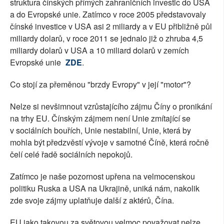
struktura čínských přímých zahraničních investic do USA
a do Evropské unie. Zatímco v roce 2005 představovaly
čínské investice v USA asi 2 miliardy a v EU přibližně půl
miliardy dolarů, v roce 2011 se jednalo již o zhruba 4,5
miliardy dolarů v USA a 10 miliard dolarů v zemích
Evropské unie
ZDE
.
Co stojí za přeměnou "brzdy Evropy" v její "motor"?
Nelze si nevšimnout vzrůstajícího zájmu Číny o pronikání
na trhy EU. Čínským zájmem není Unie zmítající se
v sociálních bouřích, Unie nestabilní, Unie, která by
mohla být předzvěstí vývoje v samotné Číně, která ročně
čelí celé řadě sociálních nepokojů.
Zatímco je naše pozornost upřena na velmocenskou
politiku Ruska a USA na Ukrajině, uniká nám, nakolik
zde svoje zájmy uplatňuje další z aktérů, Čína.
EU jako takovou za světovou velmoc považovat nelze.