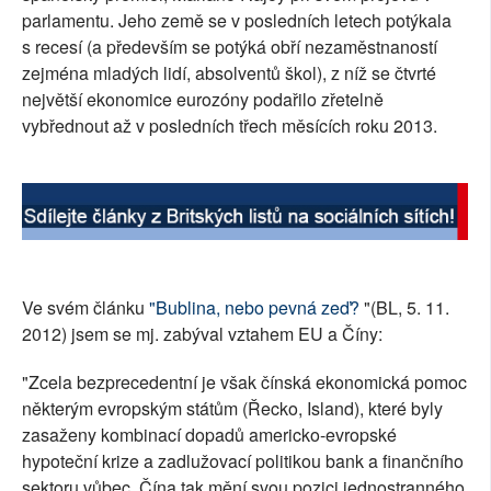
parlamentu. Jeho země se v posledních letech potýkala
SOCIÁLNÍ SÍTĚ
s recesí (a především se potýká obří nezaměstnaností
zejména mladých lidí, absolventů škol), z níž se čtvrté
RUBRIKY
největší ekonomice eurozóny podařilo zřetelně
vybřednout až v posledních třech měsících roku 2013.
PLNÁ VERZE STRÁNEK
Ve svém článku
"Bublina, nebo pevná zeď?
"(BL, 5. 11.
2012) jsem se mj. zabýval vztahem EU a Číny:
"Zcela bezprecedentní je však čínská ekonomická pomoc
některým evropským státům (Řecko, Island), které byly
zasaženy kombinací dopadů americko-evropské
hypoteční krize a zadlužovací politikou bank a finančního
sektoru vůbec. Čína tak mění svou pozici jednostranného