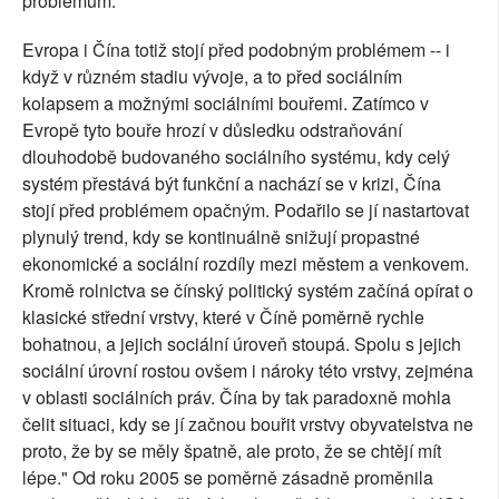
problémům.
Evropa i Čína totiž stojí před podobným problémem -- i
když v různém stadiu vývoje, a to před sociálním
kolapsem a možnými sociálními bouřemi. Zatímco v
Evropě tyto bouře hrozí v důsledku odstraňování
dlouhodobě budovaného sociálního systému, kdy celý
systém přestává být funkční a nachází se v krizi, Čína
stojí před problémem opačným. Podařilo se jí nastartovat
plynulý trend, kdy se kontinuálně snižují propastné
ekonomické a sociální rozdíly mezi městem a venkovem.
Kromě rolnictva se čínský politický systém začíná opírat o
klasické střední vrstvy, které v Číně poměrně rychle
bohatnou, a jejich sociální úroveň stoupá. Spolu s jejich
sociální úrovní rostou ovšem i nároky této vrstvy, zejména
v oblasti sociálních práv. Čína by tak paradoxně mohla
čelit situaci, kdy se jí začnou bouřit vrstvy obyvatelstva ne
proto, že by se měly špatně, ale proto, že se chtějí mít
lépe." Od roku 2005 se poměrně zásadně proměnila