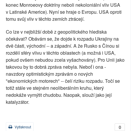
konec Monroeovy doktríny neboli nekoloniální vliv USA
v Latinské Americe). Nyní se hraje o Evropu. USA oproti
tomu svůj vliv v těchto zemích ztrácejí.
Co lze v nejbližší době z geopolitického hlediska
očekávat? Obávám se, že dojde k rozpadu Ukrajiny na
dvě části, východní -- a západní. A že Rusko s Čínou si
rozdělí sféry vlivu v těchto oblastech (a možná i USA,
pokud ovšem nebudou zcela vyšachovány). Pro Unii jako
takovou by to dobrá zpráva nebyla. Neboť i ona -
navzdory optimistickým zprávám o nových
"ekonomických motorech" -- čelí riziku rozpadu. Točí se
totiž stále ve stejném neoliberálním kruhu, který
nedokáže vymýtit chudobu. Naopak, slouží jako její
katalyzátor.
0
Vytisknout