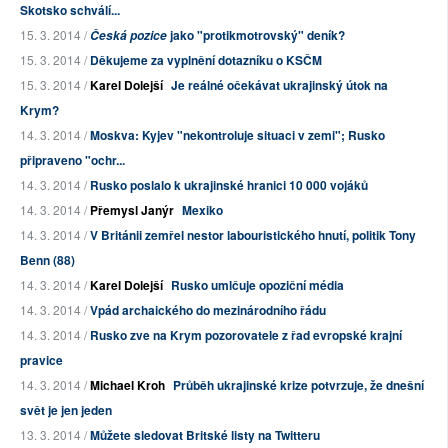
Skotsko schválí...
15. 3. 2014 /
jako "protikmotrovský" deník?
Česká pozice
15. 3. 2014 /
Děkujeme za vyplnění dotazníku o KSČM
15. 3. 2014 /
Karel Dolejší
Je reálné očekávat ukrajinský útok na
Krym?
14. 3. 2014 /
Moskva: Kyjev "nekontroluje situaci v zemi"; Rusko
připraveno "ochr...
14. 3. 2014 /
Rusko poslalo k ukrajinské hranici 10 000 vojáků
14. 3. 2014 /
Přemysl Janýr
Mexiko
14. 3. 2014 /
V Británii zemřel nestor labouristického hnutí, politik Tony
Benn (88)
14. 3. 2014 /
Karel Dolejší
Rusko umlčuje opoziční média
14. 3. 2014 /
Vpád archaického do mezinárodního řádu
14. 3. 2014 /
Rusko zve na Krym pozorovatele z řad evropské krajní
pravice
14. 3. 2014 /
Michael Kroh
Průběh ukrajinské krize potvrzuje, že dnešní
svět je jen jeden
13. 3. 2014 /
Můžete sledovat Britské listy na Twitteru