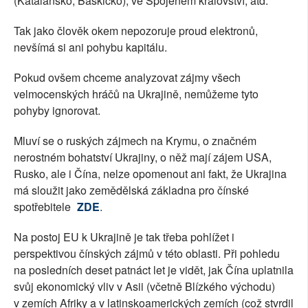
(Katalánsko, Baskicko), ve Spojeném království, atd.
Tak jako člověk okem nepozoruje proud elektronů,
nevšímá si ani pohybu kapitálu.
Pokud ovšem chceme analyzovat zájmy všech
velmocenských hráčů na Ukrajině, nemůžeme tyto
pohyby ignorovat.
Mluví se o ruských zájmech na Krymu, o značném
nerostném bohatství Ukrajiny, o něž mají zájem USA,
Rusko, ale i Čína, nelze opomenout ani fakt, že Ukrajina
má sloužit jako zemědělská základna pro čínské
spotřebitele
ZDE
.
Na postoj EU k Ukrajině je tak třeba pohlížet i
perspektivou čínských zájmů v této oblasti. Při pohledu
na posledních deset patnáct let je vidět, jak Čína uplatnila
svůj ekonomický vliv v Asii (včetně Blízkého východu)
v zemích Afriky a v latinskoamerických zemích (což stvrdil