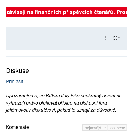
ně závisejí na finančních příspěvcích čtenářů. Prosíme
18826
Diskuse
Přihlásit
Upozorňujeme, že Britské listy jako soukromý server si
vyhrazují právo blokovat přístup na diskusní fóra
jakémukoliv diskutérovi, pokud to uznají za důvodné.
Komentáře
nejnovější
oblíbené