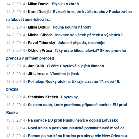
14. 3. 2014 /
Milan Daniel
Plyn jako zbraň
14. 3. 2014 /
Karel Dolejší
Evropě hrozí, že kvůli strachu z Ruska začne
nafukovat americkou in...
14. 3. 2014 /
Miloš Dokulil
Pouhá souhra náhod?
14. 3. 2014 /
Michal Giboda
Inovace ve všech pádech a výsledek?
14. 3. 2014 /
Pavel Táborský
Jako mi připadá, rozumějte
14. 3. 2014 /
Oldřich Průša
Taky máte blbou televizi? Skreč přímého
přenosu v přímém přenosu
13. 3. 2014 /
Jan Čulík
O Věře Chytilové a jejích filmech
13. 3. 2014 /
Jiří Jírovec
Všechno je jinak
13. 3. 2014 /
Politolog: Ruský útok na Ukrajinu začne 17. nebo 18.
března
13. 3. 2014 /
Stanislav Křeček
Ubytovny
13. 3. 2014 /
Seznam osob, které postihnou případné sankce EU proti
Rusku
13. 3. 2014 /
Na sankce EU proti Rusku nejvíce doplatí Lotyšsko
13. 3. 2014 /
Nová kniha o postkomunistické podnikatelské morálce
13. 3. 2014 /
Pomoc po hurikánu Katrina pro obyvatele New Orleansu