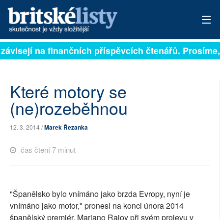
závisejí na finančních příspěvcích čtenářů. Prosíme, 
PŘIHLÁSIT
AKTUÁLNÍ VYDÁNÍ
Které motory se
ARCHIV
(ne)rozeběhnou
ROZHOVORY
12. 3. 2014 /
Marek Řezanka
TÉMATA
čas čtení 7 minut
NEJČTENĚJŠÍ ZA 7 DNÍ
AUTOŘI
"Španělsko bylo vnímáno jako brzda Evropy, nyní je
vnímáno jako motor," pronesl na konci února 2014
PŘÍSPĚVKY NA PROVOZ
španělský premiér, Mariano Rajoy při svém projevu v