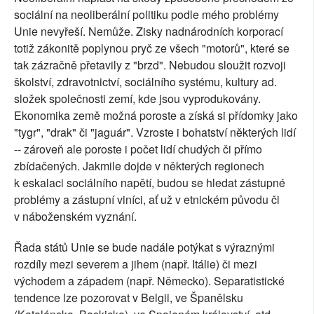
sociální na neoliberální politiku podle mého problémy
Unie nevyřeší. Nemůže. Zisky nadnárodních korporací
totiž zákonitě poplynou pryč ze všech "motorů", které se
tak zázračně přetavily z "brzd". Nebudou sloužit rozvoji
školství, zdravotnictví, sociálního systému, kultury ad.
složek společnosti zemí, kde jsou vyprodukovány.
Ekonomika země možná poroste a získá si přídomky jako
"tygr", "drak" či "jaguár". Vzroste i bohatství některých lidí
-- zároveň ale poroste i počet lidí chudých či přímo
zbídačených. Jakmile dojde v některých regionech
k eskalaci sociálního napětí, budou se hledat zástupné
problémy a zástupní viníci, ať už v etnickém původu či
v náboženském vyznání.
Řada států Unie se bude nadále potýkat s výraznými
rozdíly mezi severem a jihem (např. Itálie) či mezi
východem a západem (např. Německo). Separatistické
tendence lze pozorovat v Belgii, ve Španělsku