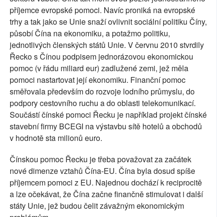
příjemce evropské pomoci. Navíc proniká na evropské
trhy a tak jako se Unie snaží ovlivnit sociální politiku Číny,
působí Čína na ekonomiku, a potažmo politiku,
jednotlivých členských států Unie. V červnu 2010 stvrdily
Řecko s Čínou podpisem jednorázovou ekonomickou
pomoc (v řádu miliard eur) zadlužené zemi, jež měla
pomoci nastartovat její ekonomiku. Finanční pomoc
směřovala především do rozvoje lodního průmyslu, do
podpory cestovního ruchu a do oblasti telekomunikací.
Součástí čínské pomoci Řecku je například projekt čínské
stavební firmy BCEGI na výstavbu sítě hotelů a obchodů
v hodnotě sta milionů euro.
Čínskou pomoc Řecku je třeba považovat za začátek
nové dimenze vztahů Čína-EU. Čína byla dosud spíše
příjemcem pomoci z EU. Najednou dochází k reciprocitě
a lze očekávat, že Čína začne finančně stimulovat i další
státy Unie, jež budou čelit závažným ekonomickým