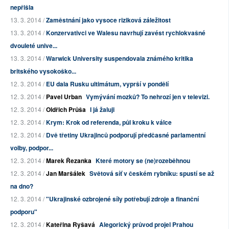
nepřišla
13. 3. 2014 /
Zaměstnání jako vysoce riziková záležitost
13. 3. 2014 /
Konzervativci ve Walesu navrhují zavést rychlokvašné
dvouleté unive...
13. 3. 2014 /
Warwick University suspendovala známého kritika
britského vysokoško...
12. 3. 2014 /
EU dala Rusku ultimátum, vyprší v pondělí
12. 3. 2014 /
Pavel Urban
Vymývání mozků? To nehrozí jen v televizi.
12. 3. 2014 /
Oldřich Průša
I já žaluji
12. 3. 2014 /
Krym: Krok od referenda, půl kroku k válce
12. 3. 2014 /
Dvě třetiny Ukrajinců podporují předčasné parlamentní
volby, podpor...
12. 3. 2014 /
Marek Řezanka
Které motory se (ne)rozeběhnou
12. 3. 2014 /
Jan Maršálek
Světová síť v českém rybníku: spustí se až
na dno?
12. 3. 2014 /
"Ukrajinské ozbrojené síly potřebují zdroje a finanční
podporu"
12. 3. 2014 /
Kateřina Ryšavá
Alegorický průvod projel Prahou