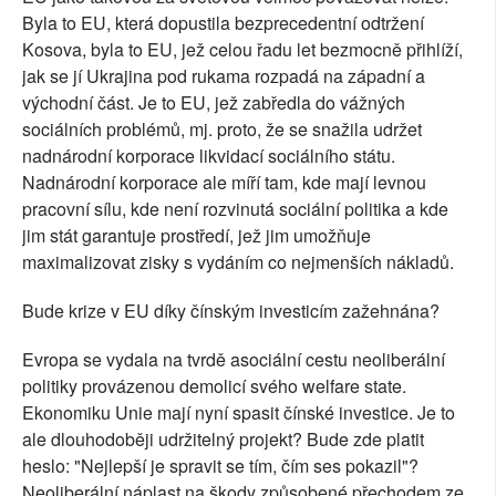
Byla to EU, která dopustila bezprecedentní odtržení
Kosova, byla to EU, jež celou řadu let bezmocně přihlíží,
jak se jí Ukrajina pod rukama rozpadá na západní a
východní část. Je to EU, jež zabředla do vážných
sociálních problémů, mj. proto, že se snažila udržet
nadnárodní korporace likvidací sociálního státu.
Nadnárodní korporace ale míří tam, kde mají levnou
pracovní sílu, kde není rozvinutá sociální politika a kde
jim stát garantuje prostředí, jež jim umožňuje
maximalizovat zisky s vydáním co nejmenších nákladů.
Bude krize v EU díky čínským investicím zažehnána?
Evropa se vydala na tvrdě asociální cestu neoliberální
politiky provázenou demolicí svého welfare state.
Ekonomiku Unie mají nyní spasit čínské investice. Je to
ale dlouhodoběji udržitelný projekt? Bude zde platit
heslo: "Nejlepší je spravit se tím, čím ses pokazil"?
Neoliberální náplast na škody způsobené přechodem ze