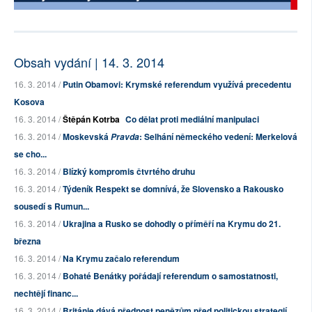
Obsah vydání | 14. 3. 2014
16. 3. 2014 /
Putin Obamovi: Krymské referendum využívá precedentu
Kosova
16. 3. 2014 /
Štěpán Kotrba
Co dělat proti mediální manipulaci
16. 3. 2014 /
Moskevská
: Selhání německého vedení: Merkelová
Pravda
se cho...
16. 3. 2014 /
Blízký kompromis čtvrtého druhu
16. 3. 2014 /
Týdeník Respekt se domnívá, že Slovensko a Rakousko
sousedí s Rumun...
16. 3. 2014 /
Ukrajina a Rusko se dohodly o příměří na Krymu do 21.
března
16. 3. 2014 /
Na Krymu začalo referendum
16. 3. 2014 /
Bohaté Benátky pořádají referendum o samostatnosti,
nechtějí financ...
16. 3. 2014 /
Británie dává přednost penězům před politickou strategií