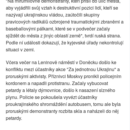
"Na mírumilovné demonstranty, kteří přišli do ulic města,
aby vyjádřili svůj vztah k destruktivní pozici lidí, kteří se
nazývají ukrajinskou vládou, zaútočili skupiny
pravicových radikálů ozbrojené traumatickými zbraněmi a
baseballovými pálkami, které se v podvečer začaly
sjíždět do města z jinýc oblastí země", tvrdí ruská strana.
Podle ní události dokazují, že kyjevské úřady nekontrolují
situaci v zemi.
Včera večer na Leninově náměstí v Doněcku došlo ke
konfliktu mezi účastníky akce "Za jednotnou Ukrajinu" a
proruskými aktivisty. Příznivci Moskvy pronikli policejním
kordonem a napadli protistranu. Začaly vybucovat
petardy a létaly dýmovnice, došlo k nasazení slzného
plynu. Policie se pokoušela vyvézt účastníky
proukrajinského shromáždění autobusem, tomu ale byla
proruskými demonstranty rozbita skla a naházeli do něj
petardy.