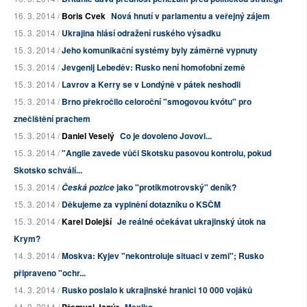
16. 3. 2014 /
Boris Cvek
Nová hnutí v parlamentu a veřejný zájem
15. 3. 2014 /
Ukrajina hlásí odražení ruského výsadku
15. 3. 2014 /
Jeho komunikační systémy byly záměrně vypnuty
15. 3. 2014 /
Jevgenij Lebeděv: Rusko není homofobní země
15. 3. 2014 /
Lavrov a Kerry se v Londýně v pátek neshodli
15. 3. 2014 /
Brno překročilo celoroční "smogovou kvótu" pro
znečištění prachem
15. 3. 2014 /
Daniel Veselý
Co je dovoleno Jovovi...
15. 3. 2014 /
"Anglie zavede vůči Skotsku pasovou kontrolu, pokud
Skotsko schválí...
15. 3. 2014 /
jako "protikmotrovský" deník?
Česká pozice
15. 3. 2014 /
Děkujeme za vyplnění dotazníku o KSČM
15. 3. 2014 /
Karel Dolejší
Je reálné očekávat ukrajinský útok na
Krym?
14. 3. 2014 /
Moskva: Kyjev "nekontroluje situaci v zemi"; Rusko
připraveno "ochr...
14. 3. 2014 /
Rusko poslalo k ukrajinské hranici 10 000 vojáků
14. 3. 2014 /