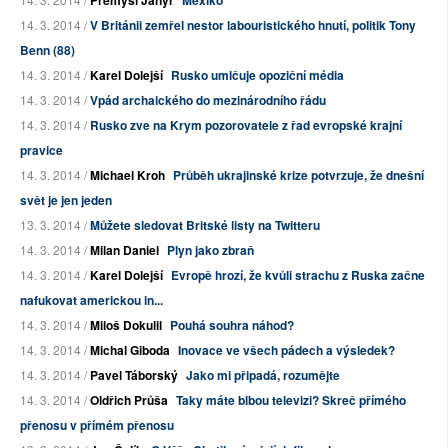
Přemysl Janýr
Mexiko
14. 3. 2014 /
V Británii zemřel nestor labouristického hnutí, politik Tony
Benn (88)
14. 3. 2014 /
Karel Dolejší
Rusko umlčuje opoziční média
14. 3. 2014 /
Vpád archaického do mezinárodního řádu
14. 3. 2014 /
Rusko zve na Krym pozorovatele z řad evropské krajní
pravice
14. 3. 2014 /
Michael Kroh
Průběh ukrajinské krize potvrzuje, že dnešní
svět je jen jeden
13. 3. 2014 /
Můžete sledovat Britské listy na Twitteru
14. 3. 2014 /
Milan Daniel
Plyn jako zbraň
14. 3. 2014 /
Karel Dolejší
Evropě hrozí, že kvůli strachu z Ruska začne
nafukovat americkou in...
14. 3. 2014 /
Miloš Dokulil
Pouhá souhra náhod?
14. 3. 2014 /
Michal Giboda
Inovace ve všech pádech a výsledek?
14. 3. 2014 /
Pavel Táborský
Jako mi připadá, rozumějte
14. 3. 2014 /
Oldřich Průša
Taky máte blbou televizi? Skreč přímého
přenosu v přímém přenosu