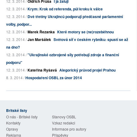
12. 3. 2014 /
Oldřich Průša
I já žaluji
12. 3. 2014 /
Krym: Krok od referenda, půl kroku k válce
12. 3. 2014 /
Dvě třetiny Ukrajinců podporují předčasné parlamentní
volby, podpor...
12. 3. 2014 /
Marek Řezanka
Které motory se (ne)rozeběhnou
12. 3. 2014 /
Jan Maršálek
Světová síť v českém rybníku: spustí se až
na dno?
12. 3. 2014 /
"Ukrajinské ozbrojené síly potřebují zdroje a finanční
podporu"
12. 3. 2014 /
Kateřina Ryšavá
Alegorický průvod projel Prahou
8. 3. 2014 /
Hospodaření OSBL za únor 2014
Britské listy
O nás - Britské listy
Stanovy OSBL
Kontakty
Vzkaz redakci
Opravy
Informace pro autory
Reklama
Příspěvky