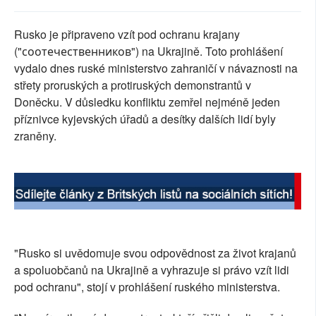
SOCIÁLNÍ SÍTĚ
Rusko je připraveno vzít pod ochranu krajany
RUBRIKY
("соотечественников") na Ukrajině. Toto prohlášení
vydalo dnes ruské ministerstvo zahraničí v návaznosti na
PLNÁ VERZE STRÁNEK
střety proruských a protiruských demonstrantů v
Doněcku. V důsledku konfliktu zemřel nejméně jeden
příznivce kyjevských úřadů a desítky dalších lidí byly
zraněny.
"Rusko si uvědomuje svou odpovědnost za život krajanů
a spoluobčanů na Ukrajině a vyhrazuje si právo vzít lidi
pod ochranu", stojí v prohlášení ruského ministerstva.