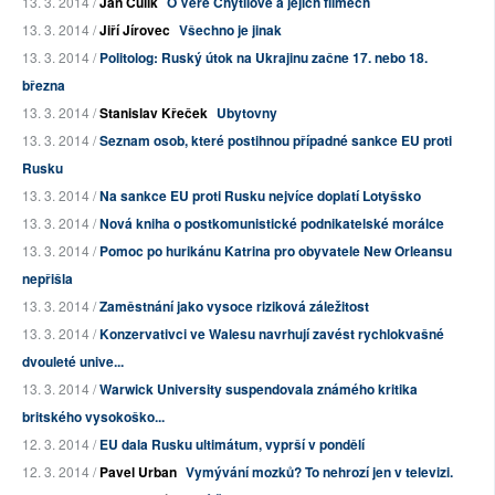
13. 3. 2014 /
Jan Čulík
O Věře Chytilové a jejích filmech
13. 3. 2014 /
Jiří Jírovec
Všechno je jinak
13. 3. 2014 /
Politolog: Ruský útok na Ukrajinu začne 17. nebo 18.
března
13. 3. 2014 /
Stanislav Křeček
Ubytovny
13. 3. 2014 /
Seznam osob, které postihnou případné sankce EU proti
Rusku
13. 3. 2014 /
Na sankce EU proti Rusku nejvíce doplatí Lotyšsko
13. 3. 2014 /
Nová kniha o postkomunistické podnikatelské morálce
13. 3. 2014 /
Pomoc po hurikánu Katrina pro obyvatele New Orleansu
nepřišla
13. 3. 2014 /
Zaměstnání jako vysoce riziková záležitost
13. 3. 2014 /
Konzervativci ve Walesu navrhují zavést rychlokvašné
dvouleté unive...
13. 3. 2014 /
Warwick University suspendovala známého kritika
britského vysokoško...
12. 3. 2014 /
EU dala Rusku ultimátum, vyprší v pondělí
12. 3. 2014 /
Pavel Urban
Vymývání mozků? To nehrozí jen v televizi.