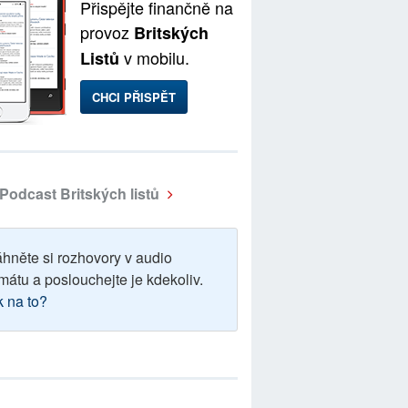
Přispějte finančně na
provoz
Britských
v mobilu.
Listů
CHCI PŘISPĚT
Podcast Britských listů
áhněte si rozhovory v audio
mátu a poslouchejte je kdekoliv.
k na to?