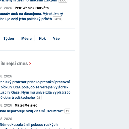
přízněným dezinformačním zdrojem
3506
 8. 2026
Petr Waniek Horváth
ausův útok na důstojnost. Výrok, který
haluje celý jeho politický příběh
3423
Týden
Měsíc
Rok
Vše
ílenější dnes
 8. 2026
raelský profesor přišel o prestižní pracovní
bídku v USA poté, co se veřejně vyjádřil k
tuaci v Gaze. Nyní mu univerzita vyplatí 250
00 dolarů odškodného
21
 8. 2026
Matěj Metelec
kdo nepozoruje svůj vlastní „soumrak“
19
 8. 2026
 Německu zabránili pokusu ruských