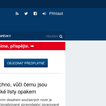
Přihlásit
SPĚVKY
e, přispějte. ➥
OBJEDNAT PŘEDPLATNÉ
hno, vůči čemu jsou
ské listy opakem
ním obsahem současných novin je
ionalizované zpravodajství zpracované