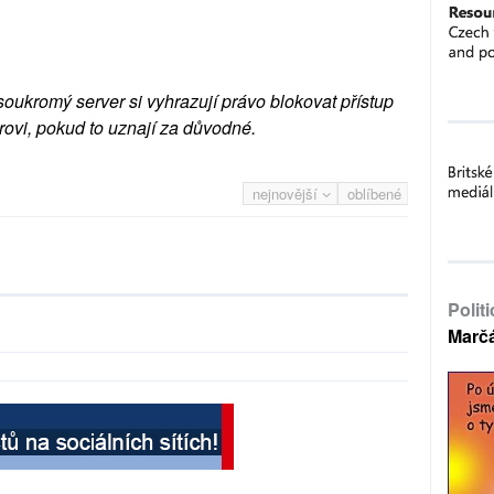
soukromý server si vyhrazují právo blokovat přístup
rovi, pokud to uznají za důvodné.
nejnovější
oblíbené
Polit
Marč