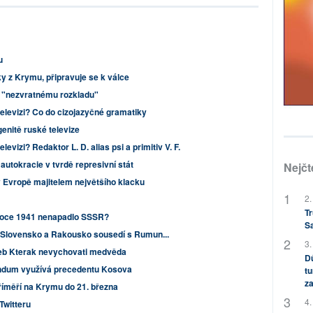
u
y z Krymu, připravuje se k válce
k "nezvratnému rozkladu"
elevizi? Co do cizojazyčné gramatiky
enitě ruské televize
levizi? Redaktor L. D. alias psi a primitiv V. F.
utokracie v tvrdě represivní stát
Nejčt
 Evropě majitelem největšího klacku
2.
Tr
roce 1941 nenapadlo SSSR?
S
 Slovensko a Rakousko sousedí s Rumun...
3.
neb Kterak nevychovati medvěda
Dů
ndum využívá precedentu Kosova
tu
za
říměří na Krymu do 21. března
4.
Twitteru