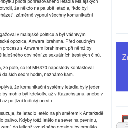
 příbytku pilota pohřešovaného letadla Malajských
tvrdil, že někdo na palubě letadla, "kdo byl
acházet", záměrně vypnul všechny komunikační
ažoval v malajské politice a byl vášnivým
ické opozice, Anwara Ibrahima. Před osudným
kém procesu s Anwarem Ibrahimem, při němž byl
ě falešného obvinění ze sexuálních trestných činů.
vá, že poté, co let MH370 naposledy kontaktoval
eště dalších sedm hodin, neznámo kam.
yplývá, že komunikační systémy letadla byly jeden
 by mohlo být kdekoliv, až v Kazachstánu, anebo v
 až po jižní Indický oceán.
uzuje, že letadlo letělo na jih směrem k Antarktidě
o palivo. Kdyby totiž letělo na sever na pevninu,
emí, do jejichž vzdušného prostoru by proniklo.