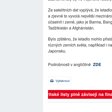
Ze satelitních dat vyplývá, že letad
a zjevně to vyvolá největší mezinár
účastnit i země, jako je Barma, Bang
Tadžikistán a Afghánistán.
Bylo zjištěno, že letadlo mohlo přis
různých zemích světa, například i n
Japonsku.
Podrobnosti v angličtině
ZDE
Vytisknout
Britské listy plně závisejí na 