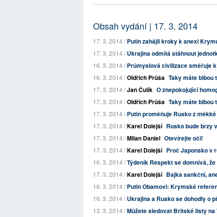
Obsah vydání | 17. 3. 2014
17. 3. 2014 /
Putin zahájil kroky k anexi Krym
17. 3. 2014 /
Ukrajina odmítá stáhnout jednotk
16. 3. 2014 /
Průmyslová civilizace směřuje 
16. 3. 2014 /
Oldřich Průša
Taky máte blbou t
17. 3. 2014 /
Jan Čulík
O znepokojující homog
17. 3. 2014 /
Oldřich Průša
Taky máte blbou te
17. 3. 2014 /
Putin proměňuje Rusko z měkké a
17. 3. 2014 /
Karel Dolejší
Rusko bude brzy v
17. 3. 2014 /
Milan Daniel
Otevírejte oči!
17. 3. 2014 /
Karel Dolejší
Proč Japonsko v 
16. 3. 2014 /
Týdeník Respekt se domnívá, že
17. 3. 2014 /
Karel Dolejší
Bajka sankční, a
16. 3. 2014 /
Putin Obamovi: Krymské refere
16. 3. 2014 /
Ukrajina a Rusko se dohodly o p
13. 3. 2014 /
Můžete sledovat Britské listy na 