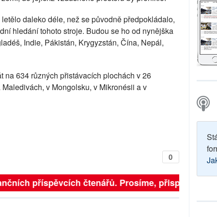
lo letělo daleko déle, než se původně předpokládalo,
odní hledání tohoto stroje. Budou se ho od nynějška
ladéš, Indie, Pákistán, Krygyzstán, Čína, Nepál,
tát na 634 různých přistávacích plochách v 26
a Maledivách, v Mongolsku, v Mikronésii a v
St
for
0
Ja
finančních příspěvcích čtenářů. Prosíme, přispějte. ➥