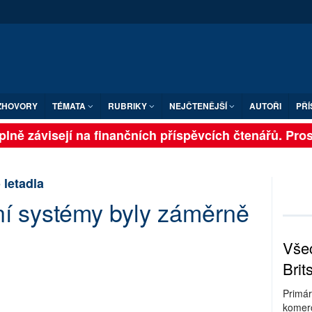
ZHOVORY
TÉMATA
RUBRIKY
NEJČTENĚJŠÍ
AUTOŘI
PŘÍ
lně závisejí na finančních příspěvcích čtenářů. Prosím
letadla
í systémy byly záměrně
Všec
Brit
Primár
komerc