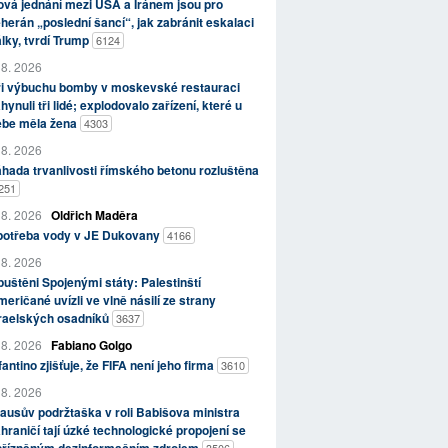
vá jednání mezi USA a Íránem jsou pro
herán „poslední šancí“, jak zabránit eskalaci
lky, tvrdí Trump
6124
 8. 2026
ři výbuchu bomby v moskevské restauraci
hynuli tři lidé; explodovalo zařízení, které u
ebe měla žena
4303
 8. 2026
hada trvanlivosti římského betonu rozluštěna
251
 8. 2026
Oldřich Maděra
potřeba vody v JE Dukovany
4166
 8. 2026
uštěni Spojenými státy: Palestinští
eričané uvízli ve vlně násilí ze strany
zraelských osadníků
3637
 8. 2026
Fabiano Golgo
fantino zjišťuje, že FIFA není jeho firma
3610
 8. 2026
ausův podržtaška v roli Babišova ministra
hraničí tají úzké technologické propojení se