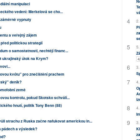
No
diální manipulaci
Te
meckého vedení: Merkelová se cho...
vá
 záměrně vypnuty
2.
u
P
za
entu a veřejný zájem
s
řed politickou strategií
5.
um o samostatnosti, nechtějí financ...
Zá
t ukrajinský útok na Krym?
4
ovi...
3.
S
govou kvótu" pro znečištění prachem
vský" deník?
4.
Op
homofobní země
Am
ovou kontrolu, pokud Skotsko schválí...
i
tického hnutí, politik Tony Benn (88)
4.
In
vůli strachu z Ruska začne nafukovat americkou in...
3.
h pádech a výsledek?
Kl
za
od?