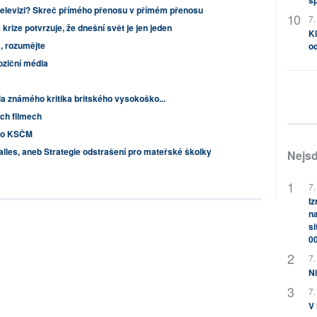
s
televizi? Skreč přímého přenosu v přímém přenosu
7.
krize potvrzuje, že dnešní svět je jen jeden
Kl
, rozumějte
od
oziční média
 známého kritika britského vysokoško...
ích filmech
u o KSČM
alles, aneb Strategie odstrašení pro mateřské školky
Nejsd
7.
Iz
na
si
0
7.
Ni
7.
V