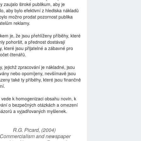
by zaujalo široké publikum, aby je
lo, aby bylo efektivní z hlediska nákladů
bylo možno prodat pozornost publika
telům reklamy.
kem je, že jsou přehlíženy příběhy, které
ly pohoršit, a přednost dostávají
y, které jsou přijatelné a zábavné pro
počet čtenářů.
y, jejichž zpracování je nákladné, jsou
vány nebo opomíjeny, nevšímavě jsou
zeny také ty příběhy, které jsou finančně
ní.
 vede k homogenizaci obsahu novin, k
vání o bezpečných otázkách a omezení
názorů a vyjadřovaných myšlenek.
R.G. Picard, (2004)
“Commercialism and newspaper