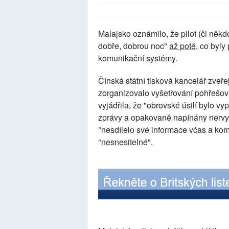
Malajsko oznámilo, že pilot (či něk
dobře, dobrou noc"
až poté
, co byl
komunikační systémy.
Čínská státní tisková kancelář zveřej
zorganizovalo vyšetřování pohřešo
vyjádřila, že "obrovské úsilí bylo v
zprávy a opakovaně napínány nervy č
"nesdílelo své informace včas a ko
"nesnesitelné".