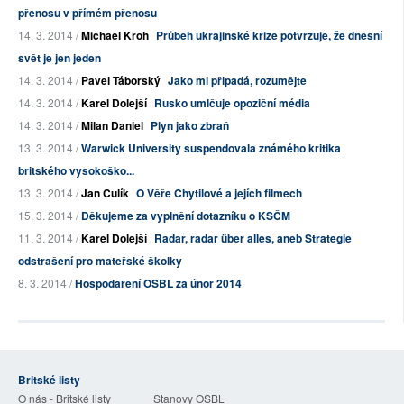
přenosu v přímém přenosu
14. 3. 2014 /
Michael Kroh
Průběh ukrajinské krize potvrzuje, že dnešní
svět je jen jeden
14. 3. 2014 /
Pavel Táborský
Jako mi připadá, rozumějte
14. 3. 2014 /
Karel Dolejší
Rusko umlčuje opoziční média
14. 3. 2014 /
Milan Daniel
Plyn jako zbraň
13. 3. 2014 /
Warwick University suspendovala známého kritika
britského vysokoško...
13. 3. 2014 /
Jan Čulík
O Věře Chytilové a jejích filmech
15. 3. 2014 /
Děkujeme za vyplnění dotazníku o KSČM
11. 3. 2014 /
Karel Dolejší
Radar, radar über alles, aneb Strategie
odstrašení pro mateřské školky
8. 3. 2014 /
Hospodaření OSBL za únor 2014
Britské listy
O nás - Britské listy
Stanovy OSBL