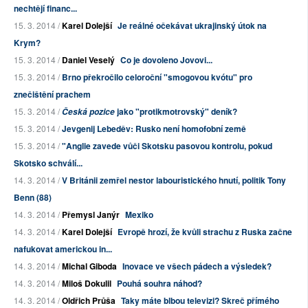
nechtějí financ...
15. 3. 2014 /
Karel Dolejší
Je reálné očekávat ukrajinský útok na
Krym?
15. 3. 2014 /
Daniel Veselý
Co je dovoleno Jovovi...
15. 3. 2014 /
Brno překročilo celoroční "smogovou kvótu" pro
znečištění prachem
15. 3. 2014 /
jako "protikmotrovský" deník?
Česká pozice
15. 3. 2014 /
Jevgenij Lebeděv: Rusko není homofobní země
15. 3. 2014 /
"Anglie zavede vůči Skotsku pasovou kontrolu, pokud
Skotsko schválí...
14. 3. 2014 /
V Británii zemřel nestor labouristického hnutí, politik Tony
Benn (88)
14. 3. 2014 /
Přemysl Janýr
Mexiko
14. 3. 2014 /
Karel Dolejší
Evropě hrozí, že kvůli strachu z Ruska začne
nafukovat americkou in...
14. 3. 2014 /
Michal Giboda
Inovace ve všech pádech a výsledek?
14. 3. 2014 /
Miloš Dokulil
Pouhá souhra náhod?
14. 3. 2014 /
Oldřich Průša
Taky máte blbou televizi? Skreč přímého