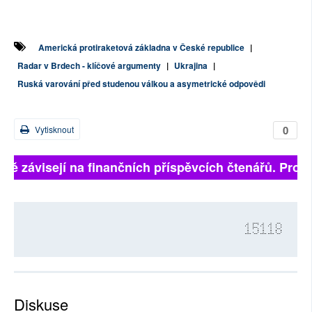
Americká protiraketová základna v České republice
|
Radar v Brdech - klíčové argumenty
|
Ukrajina
|
Ruská varování před studenou válkou a asymetrické odpovědi
0
Vytisknout
lně závisejí na finančních příspěvcích čtenářů. Prosím
15118
Diskuse