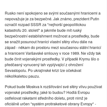
Rusko není spokojeno se svými současnými hranicemi a
nepovažuje je za bezpečné. Jak známo, prezident Putin
označil rozpad SSSR za "nejhorší geopolitickou
katastrofu 20. století" a jakmile bude mít ruský
bezpečnostní establishment možnost a prostředky, bude
se snažit posunout hranici vlastní sféry vlivu dále na
západ - někam do prostoru mezi současnou státní hranicí
a hranicemi Varšavské smlouvy v roce 1989. Ne vždy tak
bude činit vojenskými prostředky. V případě Krymu šlo o
předčasný vynucený tah vyplývající z ohrožení
Sevastopolu. Po ukrajinské krizi lze očekávat
několikaletou pauzu.
Pokud bude Moskva k rozšiřování své sféry vlivu používat
vojenské prostředky, jaké to budou? Hodlá Evropu
ostřelovat raketami středního doletu, proti nimž je
oficiálně určen "systém protiraketové obrany Evropy" -