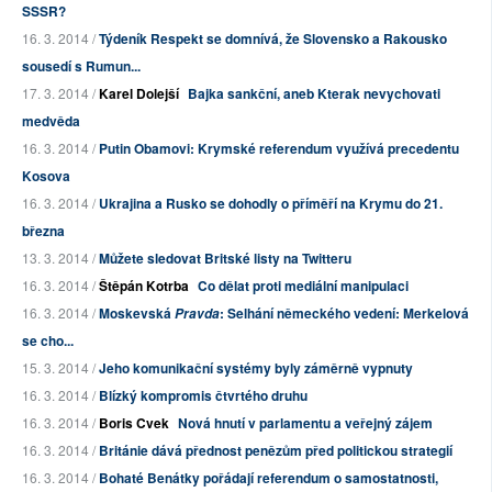
SSSR?
16. 3. 2014 /
Týdeník Respekt se domnívá, že Slovensko a Rakousko
sousedí s Rumun...
17. 3. 2014 /
Karel Dolejší
Bajka sankční, aneb Kterak nevychovati
medvěda
16. 3. 2014 /
Putin Obamovi: Krymské referendum využívá precedentu
Kosova
16. 3. 2014 /
Ukrajina a Rusko se dohodly o příměří na Krymu do 21.
března
13. 3. 2014 /
Můžete sledovat Britské listy na Twitteru
16. 3. 2014 /
Štěpán Kotrba
Co dělat proti mediální manipulaci
16. 3. 2014 /
Moskevská
: Selhání německého vedení: Merkelová
Pravda
se cho...
15. 3. 2014 /
Jeho komunikační systémy byly záměrně vypnuty
16. 3. 2014 /
Blízký kompromis čtvrtého druhu
16. 3. 2014 /
Boris Cvek
Nová hnutí v parlamentu a veřejný zájem
16. 3. 2014 /
Británie dává přednost penězům před politickou strategií
16. 3. 2014 /
Bohaté Benátky pořádají referendum o samostatnosti,