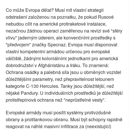
Co může Evropa dělat? Musí mít vlastní strategii
odstrašení založenou na poznatku, že pokud Rusové
nebudou cílit na americké protiraketové instalace,
nezačnou žádnou operaci zaměřenou na revizi své "sféry
vlivu" jaderným úderem, ale konvenčními prostředky s
"předvojem" značky Specnaz. Evropa musí disponovat
vlastní kompetentní armádou určenou pro evropské
válčiště, žádnými koloniálními jednotkami pro americká
dobrodružství v Afghánistánu a Iráku. To znamená:
Ochrana osádky a palebná síla jsou u obrněných vozidel
důležitějšími parametry, než přepravitelnost letounem
kategorie C-130 Hercules. Tanky jsou důležitější, než
nějaké Pandury. U individuálních prostředků je důležitější
protistřepinová ochrana než "neprůstřelné vesty".
Evropské armády musí posílit systémy protivzdušné
obrany a protitankovou obranu. Musí být schopny rapidně
reagovat na náhlé masivní infiltrace za (neexistující)