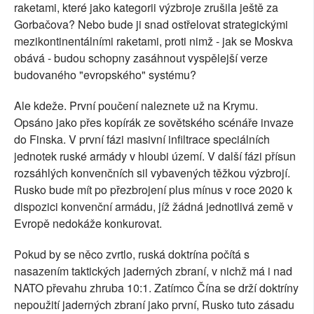
raketami, které jako kategorii výzbroje zrušila ještě za
Gorbačova? Nebo bude ji snad ostřelovat strategickými
mezikontinentálními raketami, proti nimž - jak se Moskva
obává - budou schopny zasáhnout vyspělejší verze
budovaného "evropského" systému?
Ale kdeže. První poučení naleznete už na Krymu.
Opsáno jako přes kopírák ze sovětského scénáře invaze
do Finska. V první fázi masivní infiltrace speciálních
jednotek ruské armády v hloubi území. V další fázi přísun
rozsáhlých konvenčních sil vybavených těžkou výzbrojí.
Rusko bude mít po přezbrojení plus mínus v roce 2020 k
dispozici konvenční armádu, jíž žádná jednotlivá země v
Evropě nedokáže konkurovat.
Pokud by se něco zvrtlo, ruská doktrína počítá s
nasazením taktických jaderných zbraní, v nichž má i nad
NATO převahu zhruba 10:1. Zatímco Čína se drží doktríny
nepoužití jaderných zbraní jako první, Rusko tuto zásadu