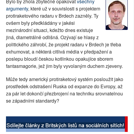
Bylo by zhola zbytečné opakovat
všechny
SOCIÁLNÍ SÍTĚ
argumenty
, které už v souvislosti s projektem
protiraketového radaru v Brdech zazněly. Ty
RUBRIKY
ovšem byly předkládány v jakési
mezinárodní situaci, kdežto dnes existuje
PLNÁ VERZE STRÁNEK
jiná, diametrálně odlišná. Ozývají se hlasy z
politického záhrobí, že projekt radaru v Brdech je třeba
exhumovat, a některá citlivá média v předpažení a
poslepu bloudí českou kotlinkou opakujíce sborem
fantasmagorie, jež jim byly vyvolaným duchem zjeveny.
Může tedy americký protiraketový systém posloužit jako
prostředek odstrašení Ruska od expanze do Evropy, až
za pár let dokončí přezbrojení na techniku srovnatelnou
se západními standardy?