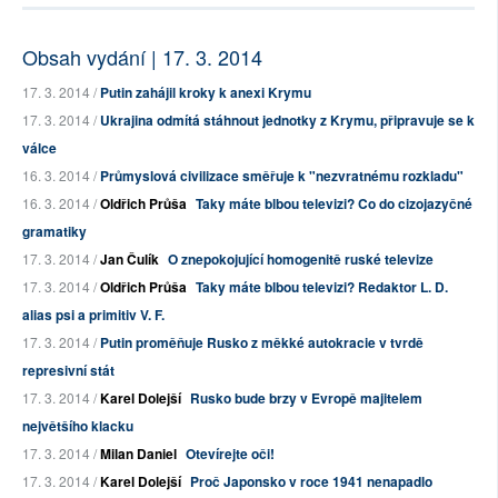
Obsah vydání | 17. 3. 2014
17. 3. 2014 /
Putin zahájil kroky k anexi Krymu
17. 3. 2014 /
Ukrajina odmítá stáhnout jednotky z Krymu, připravuje se k
válce
16. 3. 2014 /
Průmyslová civilizace směřuje k "nezvratnému rozkladu"
16. 3. 2014 /
Oldřich Průša
Taky máte blbou televizi? Co do cizojazyčné
gramatiky
17. 3. 2014 /
Jan Čulík
O znepokojující homogenitě ruské televize
17. 3. 2014 /
Oldřich Průša
Taky máte blbou televizi? Redaktor L. D.
alias psi a primitiv V. F.
17. 3. 2014 /
Putin proměňuje Rusko z měkké autokracie v tvrdě
represivní stát
17. 3. 2014 /
Karel Dolejší
Rusko bude brzy v Evropě majitelem
největšího klacku
17. 3. 2014 /
Milan Daniel
Otevírejte oči!
17. 3. 2014 /
Karel Dolejší
Proč Japonsko v roce 1941 nenapadlo