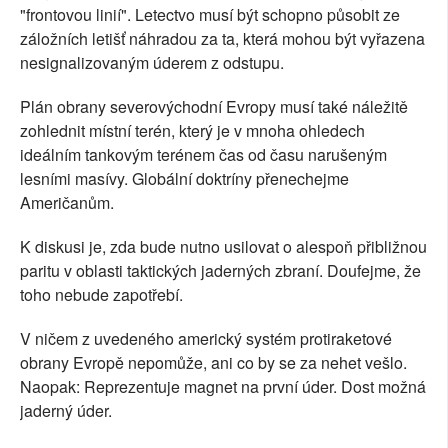
"frontovou linií". Letectvo musí být schopno působit ze
záložních letišť náhradou za ta, která mohou být vyřazena
nesignalizovaným úderem z odstupu.
Plán obrany severovýchodní Evropy musí také náležitě
zohlednit místní terén, který je v mnoha ohledech
ideálním tankovým terénem čas od času narušeným
lesními masívy. Globální doktríny přenechejme
Američanům.
K diskusi je, zda bude nutno usilovat o alespoň přibližnou
paritu v oblasti taktických jaderných zbraní. Doufejme, že
toho nebude zapotřebí.
V ničem z uvedeného americký systém protiraketové
obrany Evropě nepomůže, ani co by se za nehet vešlo.
Naopak: Reprezentuje magnet na první úder. Dost možná
jaderný úder.