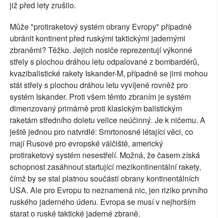
již před lety zrušilo.
Může "protiraketový systém obrany Evropy" případně
ubránit kontinent před ruskými taktickými jadernými
zbraněmi? Těžko. Jejich nosiče reprezentují výkonné
střely s plochou dráhou letu odpalované z bombardérů,
kvazibalistické rakety Iskander-M, případně se jimi mohou
stát střely s plochou dráhou letu vyvíjené rovněž pro
systém Iskander. Proti všem těmto zbraním je systém
dimenzovaný primárně proti klasickým balistickým
raketám středního doletu velice neúčinný. Je k ničemu. A
ještě jednou pro natvrdlé: Smrtonosné létající věci, co
mají Rusové pro evropské válčiště, americký
protiraketový systém nesestřelí. Možná, že časem získá
schopnost zasáhnout startující mezikontinentální rakety,
čímž by se stal platnou součástí obrany kontinentálních
USA. Ale pro Evropu to neznamená nic, jen riziko prvního
ruského jaderného úderu. Evropa se musí v nejhorším
starat o ruské taktické jaderné zbraně.