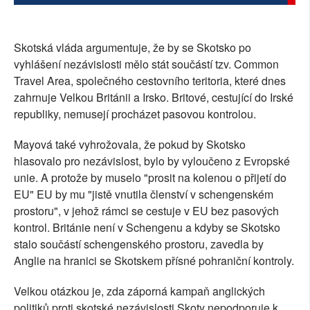
Skotská vláda argumentuje, že by se Skotsko po
vyhlášení nezávislosti mělo stát součástí tzv. Common
Travel Area, společného cestovního teritoria, které dnes
zahrnuje Velkou Británii a Irsko. Britové, cestující do Irské
republiky, nemusejí procházet pasovou kontrolou.
Mayová také vyhrožovala, že pokud by Skotsko
hlasovalo pro nezávislost, bylo by vyloučeno z Evropské
unie. A protože by muselo "prosit na kolenou o přijetí do
EU" EU by mu "jistě vnutila členství v schengenském
prostoru", v jehož rámci se cestuje v EU bez pasových
kontrol. Británie není v Schengenu a kdyby se Skotsko
stalo součástí schengenského prostoru, zavedla by
Anglie na hranici se Skotskem přísné pohraniční kontroly.
Velkou otázkou je, zda záporná kampaň anglických
politiků proti skotské nezávislosti Skoty nepodporuje k