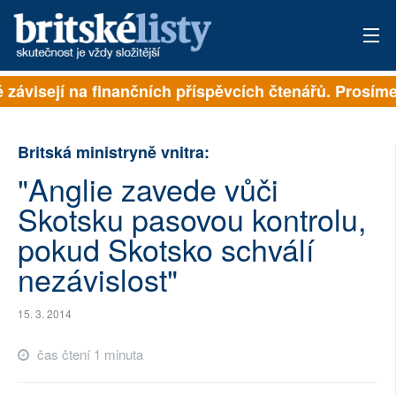
ě závisejí na finančních příspěvcích čtenářů. Prosíme,
PŘIHLÁSIT
AKTUÁLNÍ VYDÁNÍ
Britská ministryně vnitra:
ARCHIV
"Anglie zavede vůči
Skotsku pasovou kontrolu,
ROZHOVORY
pokud Skotsko schválí
TÉMATA
nezávislost"
NEJČTENĚJŠÍ ZA 7 DNÍ
15. 3. 2014
AUTOŘI
čas čtení 1 minuta
PŘÍSPĚVKY NA PROVOZ