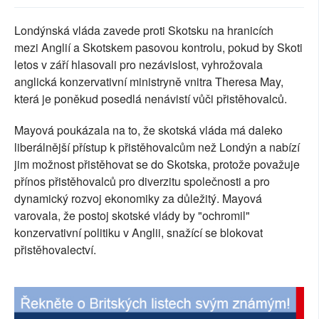
SOCIÁLNÍ SÍTĚ
Londýnská vláda zavede proti Skotsku na hranicích
mezi Anglií a Skotskem pasovou kontrolu, pokud by Skoti
RUBRIKY
letos v září hlasovali pro nezávislost, vyhrožovala
anglická konzervativní ministryně vnitra Theresa May,
PLNÁ VERZE STRÁNEK
která je poněkud posedlá nenávistí vůči přistěhovalců.
Mayová poukázala na to, že skotská vláda má daleko
liberálnější přístup k přistěhovalcům než Londýn a nabízí
jim možnost přistěhovat se do Skotska, protože považuje
přínos přistěhovalců pro diverzitu společnosti a pro
dynamický rozvoj ekonomiky za důležitý. Mayová
varovala, že postoj skotské vlády by "ochromil"
konzervativní politiku v Anglii, snažící se blokovat
přistěhovalectví.