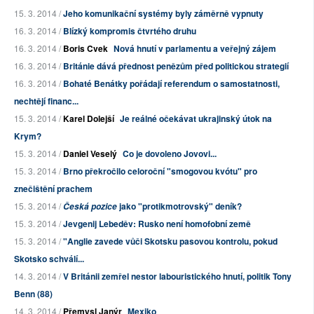
15. 3. 2014 /
Jeho komunikační systémy byly záměrně vypnuty
16. 3. 2014 /
Blízký kompromis čtvrtého druhu
16. 3. 2014 /
Boris Cvek
Nová hnutí v parlamentu a veřejný zájem
16. 3. 2014 /
Británie dává přednost penězům před politickou strategií
16. 3. 2014 /
Bohaté Benátky pořádají referendum o samostatnosti,
nechtějí financ...
15. 3. 2014 /
Karel Dolejší
Je reálné očekávat ukrajinský útok na
Krym?
15. 3. 2014 /
Daniel Veselý
Co je dovoleno Jovovi...
15. 3. 2014 /
Brno překročilo celoroční "smogovou kvótu" pro
znečištění prachem
15. 3. 2014 /
jako "protikmotrovský" deník?
Česká pozice
15. 3. 2014 /
Jevgenij Lebeděv: Rusko není homofobní země
15. 3. 2014 /
"Anglie zavede vůči Skotsku pasovou kontrolu, pokud
Skotsko schválí...
14. 3. 2014 /
V Británii zemřel nestor labouristického hnutí, politik Tony
Benn (88)
14. 3. 2014 /
Přemysl Janýr
Mexiko