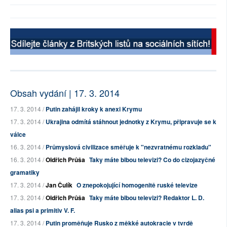
Obsah vydání | 17. 3. 2014
17. 3. 2014 /
Putin zahájil kroky k anexi Krymu
17. 3. 2014 /
Ukrajina odmítá stáhnout jednotky z Krymu, připravuje se k
válce
16. 3. 2014 /
Průmyslová civilizace směřuje k "nezvratnému rozkladu"
16. 3. 2014 /
Oldřich Průša
Taky máte blbou televizi? Co do cizojazyčné
gramatiky
17. 3. 2014 /
Jan Čulík
O znepokojující homogenitě ruské televize
17. 3. 2014 /
Oldřich Průša
Taky máte blbou televizi? Redaktor L. D.
alias psi a primitiv V. F.
17. 3. 2014 /
Putin proměňuje Rusko z měkké autokracie v tvrdě