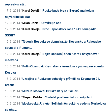
represivní stát
17. 3. 2014 /
Karel Dolejší
Rusko bude brzy v Evropě majitelem
největšího klacku
17. 3. 2014 /
Milan Daniel
Otevírejte oči!
17. 3. 2014 /
Karel Dolejší
Proč Japonsko v roce 1941 nenapadlo
SSSR?
16. 3. 2014 /
Týdeník Respekt se domnívá, že Slovensko a Rakousko
sousedí s Rumun...
17. 3. 2014 /
Karel Dolejší
Bajka sankční, aneb Kterak nevychovati
medvěda
16. 3. 2014 /
Putin Obamovi: Krymské referendum využívá precedentu
Kosova
16. 3. 2014 /
Ukrajina a Rusko se dohodly o příměří na Krymu do 21.
března
13. 3. 2014 /
Můžete sledovat Britské listy na Twitteru
16. 3. 2014 /
Štěpán Kotrba
Co dělat proti mediální manipulaci
16. 3. 2014 /
Moskevská
: Selhání německého vedení: Merkelová
Pravda
se cho...