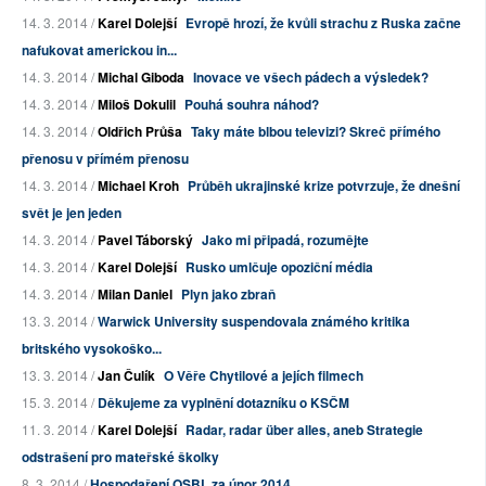
14. 3. 2014 /
Karel Dolejší
Evropě hrozí, že kvůli strachu z Ruska začne
nafukovat americkou in...
14. 3. 2014 /
Michal Giboda
Inovace ve všech pádech a výsledek?
14. 3. 2014 /
Miloš Dokulil
Pouhá souhra náhod?
14. 3. 2014 /
Oldřich Průša
Taky máte blbou televizi? Skreč přímého
přenosu v přímém přenosu
14. 3. 2014 /
Michael Kroh
Průběh ukrajinské krize potvrzuje, že dnešní
svět je jen jeden
14. 3. 2014 /
Pavel Táborský
Jako mi připadá, rozumějte
14. 3. 2014 /
Karel Dolejší
Rusko umlčuje opoziční média
14. 3. 2014 /
Milan Daniel
Plyn jako zbraň
13. 3. 2014 /
Warwick University suspendovala známého kritika
britského vysokoško...
13. 3. 2014 /
Jan Čulík
O Věře Chytilové a jejích filmech
15. 3. 2014 /
Děkujeme za vyplnění dotazníku o KSČM
11. 3. 2014 /
Karel Dolejší
Radar, radar über alles, aneb Strategie
odstrašení pro mateřské školky
8. 3. 2014 /
Hospodaření OSBL za únor 2014