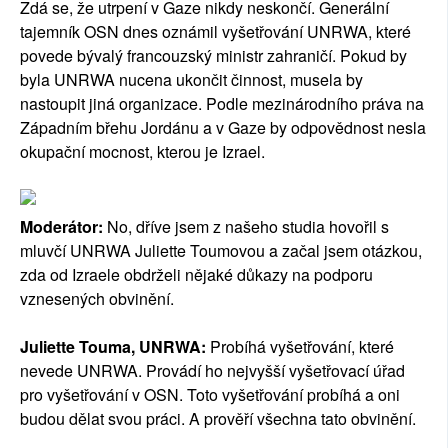
Zdá se, že utrpení v Gaze nikdy neskončí. Generální
tajemník OSN dnes oznámil vyšetřování UNRWA, které
povede bývalý francouzský ministr zahraničí. Pokud by
byla UNRWA nucena ukončit činnost, musela by
nastoupit jiná organizace. Podle mezinárodního práva na
Západním břehu Jordánu a v Gaze by odpovědnost nesla
okupační mocnost, kterou je Izrael.
Moderátor:
No, dříve jsem z našeho studia hovořil s
mluvčí UNRWA Juliette Toumovou a začal jsem otázkou,
zda od Izraele obdrželi nějaké důkazy na podporu
vznesených obvinění.
Juliette Touma, UNRWA:
Probíhá vyšetřování, které
nevede UNRWA. Provádí ho nejvyšší vyšetřovací úřad
pro vyšetřování v OSN. Toto vyšetřování probíhá a oni
budou dělat svou práci. A prověří všechna tato obvinění.