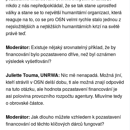
nikdo z nás nepředpokládal, že se tak stane uprostřed
války a stane se to největší humanitární organizaci, která
reaguje na to, co se pro OSN velmi rychle stalo jednou z
nejsložitějších a nejtěžších humanitárních krizí na světě
právě teď.
Moderátor:
Existuje nějaký srovnatelný příklad, že by
financování bylo pozastaveno dříve, než byl oznámen
výsledek vyšetřování?
Juliette Touma, UNRWA:
Nic mě nenapadá. Možná jiní,
kteří strávili v OSN delší dobu, ti ale možná znají odpověď
na tuto otázku, ale hodnota pozastavení financování je
asi polovina provozního rozpočtu agentury. Mluvíme tedy
o obrovské částce.
Moderátor:
Jak dlouho můžete vzhledem k pozastavení
financování od těchto klíčových dárců fungovat?