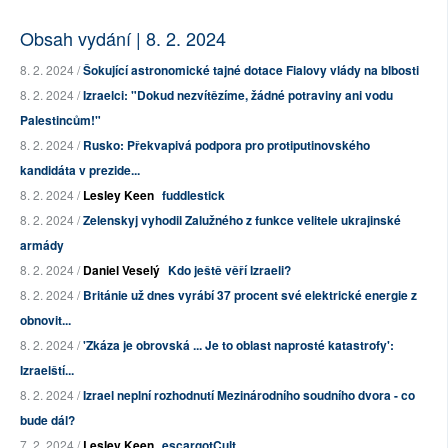
Obsah vydání | 8. 2. 2024
8. 2. 2024 /
Šokující astronomické tajné dotace Fialovy vlády na blbosti
8. 2. 2024 /
Izraelci: "Dokud nezvítězíme, žádné potraviny ani vodu
Palestincům!"
8. 2. 2024 /
Rusko: Překvapivá podpora pro protiputinovského
kandidáta v prezide...
8. 2. 2024 /
Lesley Keen
fuddlestick
8. 2. 2024 /
Zelenskyj vyhodil Zalužného z funkce velitele ukrajinské
armády
8. 2. 2024 /
Daniel Veselý
Kdo ještě věří Izraeli?
8. 2. 2024 /
Británie už dnes vyrábí 37 procent své elektrické energie z
obnovit...
8. 2. 2024 /
'Zkáza je obrovská ... Je to oblast naprosté katastrofy':
Izraelští...
8. 2. 2024 /
Izrael neplní rozhodnutí Mezinárodního soudního dvora - co
bude dál?
7. 2. 2024 /
Lesley Keen
escargotCult