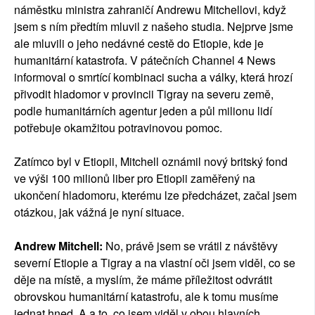
náměstku ministra zahraničí Andrewu Mitchellovi, když
jsem s ním předtím mluvil z našeho studia. Nejprve jsme
ale mluvili o jeho nedávné cestě do Etiopie, kde je
humanitární katastrofa. V pátečních Channel 4 News
informoval o smrtící kombinaci sucha a války, která hrozí
přivodit hladomor v provincii Tigray na severu země,
podle humanitárních agentur jeden a půl milionu lidí
potřebuje okamžitou potravinovou pomoc.
Zatímco byl v Etiopii, Mitchell oznámil nový britský fond
ve výši 100 milionů liber pro Etiopii zaměřený na
ukončení hladomoru, kterému lze předcházet, začal jsem
otázkou, jak vážná je nyní situace.
Andrew Mitchell:
No, právě jsem se vrátil z návštěvy
severní Etiopie a Tigray a na vlastní oči jsem viděl, co se
děje na místě, a myslím, že máme příležitost odvrátit
obrovskou humanitární katastrofu, ale k tomu musíme
jednat hned. A a to, co jsem viděl v obou hlavních