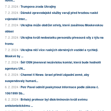
novin...
7. 2. 2024 /
Trumpova zrada Ukrajiny
7. 2. 2024 /
Dánské zpravodajské služby varují před hrozbou ruské
vojenské inter...
7. 2. 2024 /
Ukrajina může obdržet střely, které zasáhnou Moskevskou
oblast
7. 2. 2024 /
Ukrajina kvůli nedostatku personálu přesouvá síly z týlu na
frontu
7. 2. 2024 /
Ukrajina ničí více ruských obrněných vozidel a rychleji.
Moskvě by ...
7. 2. 2024 /
Šéf OSN jmenoval nezávislou komisi, která bude hodnotit
agenturu UN...
6. 2. 2024 /
Channel 4 News: Izrael přiměl západní země, aby
suspendovaly humani...
6. 2. 2024 /
Petr Pavel odmítl poskytnout informace podle zákona č.
106/1999 Sb...
6. 2. 2024 /
Britský profesor byl diskriminován kvůli svému
antisionistickému ...