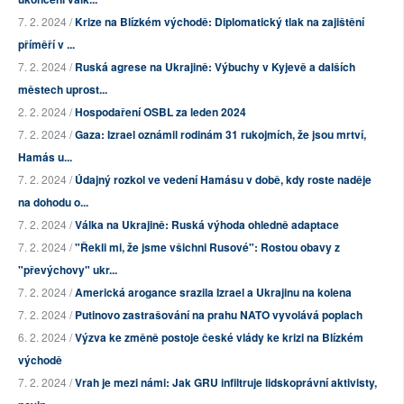
7. 2. 2024 /
Krize na Blízkém východě: Diplomatický tlak na zajištění
příměří v ...
7. 2. 2024 /
Ruská agrese na Ukrajině: Výbuchy v Kyjevě a dalších
městech uprost...
2. 2. 2024 /
Hospodaření OSBL za leden 2024
7. 2. 2024 /
Gaza: Izrael oznámil rodinám 31 rukojmích, že jsou mrtví,
Hamás u...
7. 2. 2024 /
Údajný rozkol ve vedení Hamásu v době, kdy roste naděje
na dohodu o...
7. 2. 2024 /
Válka na Ukrajině: Ruská výhoda ohledně adaptace
7. 2. 2024 /
"Řekli mi, že jsme všichni Rusové": Rostou obavy z
"převýchovy" ukr...
7. 2. 2024 /
Americká arogance srazila Izrael a Ukrajinu na kolena
7. 2. 2024 /
Putinovo zastrašování na prahu NATO vyvolává poplach
6. 2. 2024 /
Výzva ke změně postoje české vlády ke krizi na Blízkém
východě
7. 2. 2024 /
Vrah je mezi námi: Jak GRU infiltruje lidskoprávní aktivisty,