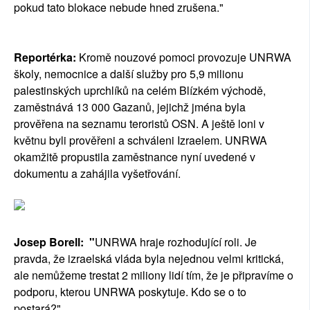
pokud tato blokace nebude hned zrušena."
Reportérka:
Kromě nouzové pomoci provozuje UNRWA
školy, nemocnice a další služby pro 5,9 milionu
palestinských uprchlíků na celém Blízkém východě,
zaměstnává 13 000 Gazanů, jejichž jména byla
prověřena na seznamu teroristů OSN. A ještě loni v
květnu byli prověřeni a schváleni Izraelem. UNRWA
okamžitě propustila zaměstnance nyní uvedené v
dokumentu a zahájila vyšetřování.
Josep Borell: "
UNRWA hraje rozhodující roli. Je
pravda, že izraelská vláda byla nejednou velmi kritická,
ale nemůžeme trestat 2 miliony lidí tím, že je připravíme o
podporu, kterou UNRWA poskytuje. Kdo se o to
postará?"