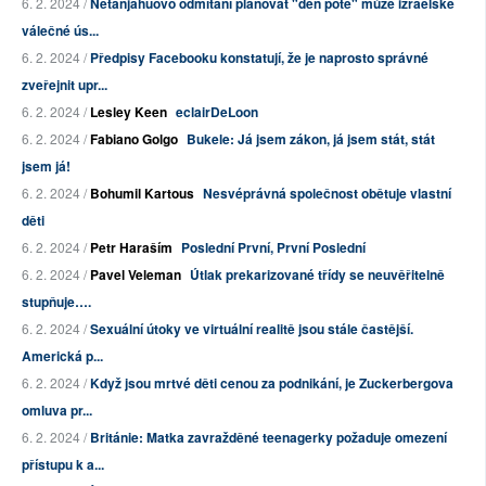
6. 2. 2024 /
Netanjahuovo odmítání plánovat "den poté" může izraelské
válečné ús...
6. 2. 2024 /
Předpisy Facebooku konstatují, že je naprosto správné
zveřejnit upr...
6. 2. 2024 /
Lesley Keen
eclairDeLoon
6. 2. 2024 /
Fabiano Golgo
Bukele: Já jsem zákon, já jsem stát, stát
jsem já!
6. 2. 2024 /
Bohumil Kartous
Nesvéprávná společnost obětuje vlastní
děti
6. 2. 2024 /
Petr Haraším
Poslední První, První Poslední
6. 2. 2024 /
Pavel Veleman
Útlak prekarizované třídy se neuvěřitelně
stupňuje….
6. 2. 2024 /
Sexuální útoky ve virtuální realitě jsou stále častější.
Americká p...
6. 2. 2024 /
Když jsou mrtvé děti cenou za podnikání, je Zuckerbergova
omluva pr...
6. 2. 2024 /
Británie: Matka zavražděné teenagerky požaduje omezení
přístupu k a...