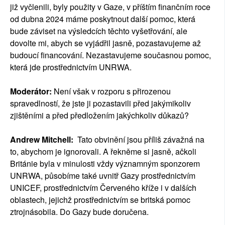
již vyčlenili, byly použity v Gaze, v příštím finančním roce
od dubna 2024 máme poskytnout další pomoc, která
bude záviset na výsledcích těchto vyšetřování, ale
dovolte mi, abych se vyjádřil jasně, pozastavujeme až
budoucí financování. Nezastavujeme současnou pomoc,
která jde prostřednictvím UNRWA.
Moderátor:
Není však v rozporu s přirozenou
spravedlností, že jste ji pozastavili před jakýmikoliv
zjištěními a před předložením jakýchkoliv důkazů?
Andrew Mitchell:
Tato obvinění jsou příliš závažná na
to, abychom je ignorovali. A řekněme si jasně, ačkoli
Británie byla v minulosti vždy významným sponzorem
UNRWA, působíme také uvnitř Gazy prostřednictvím
UNICEF, prostřednictvím Červeného kříže i v dalších
oblastech, jejichž prostřednictvím se britská pomoc
ztrojnásobila. Do Gazy bude doručena.