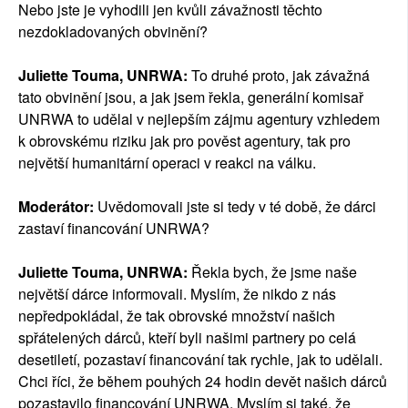
Nebo jste je vyhodili jen kvůli závažnosti těchto
nezdokladovaných obvinění?
Juliette Touma, UNRWA:
To druhé proto, jak závažná
tato obvinění jsou, a jak jsem řekla, generální komisař
UNRWA to udělal v nejlepším zájmu agentury vzhledem
k obrovskému riziku jak pro pověst agentury, tak pro
největší humanitární operaci v reakci na válku.
Moderátor:
Uvědomovali jste si tedy v té době, že dárci
zastaví financování UNRWA?
Juliette Touma, UNRWA:
Řekla bych, že jsme naše
největší dárce informovali. Myslím, že nikdo z nás
nepředpokládal, že tak obrovské množství našich
spřátelených dárců, kteří byli našimi partnery po celá
desetiletí, pozastaví financování tak rychle, jak to udělali.
Chci říci, že během pouhých 24 hodin devět našich dárců
pozastavilo financování UNRWA. Myslím si také, že