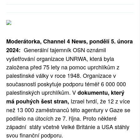
SOCIÁLNÍ SÍTĚ
RUBRIKY
PLNÁ VERZE STRÁNEK
Moderátorka, Channel 4 News, pondělí 5. února
Generální tajemník OSN oznámil
2024:
vyšetřování organizace UNRWA, která byla
založena před 75 lety na pomoc uprchlíkům z
palestinské války v roce 1948. Organizace v
současnosti poskytuje podporu téměř 6 000 000
palestinských uprchlíkům. V
dokumentu, který
Izrael tvrdí, že 12 z více
má pouhých šest stran,
než 13 000 zaměstnanců této agentury v Gaze se
podílelo na útocích ze 7. října. Proto některé
západní státy včetně Velké Británie a USA stáhly
svou finanční podporu.