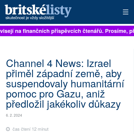
isejí na finančních příspěvcích čtenářů. Prosíme, přis
PŘIHLÁSIT
AKTUÁLNÍ VYDÁNÍ
ARCHIV
Channel 4 News: Izrael
přiměl západní země, aby
ROZHOVORY
suspendovaly humanitární
TÉMATA
pomoc pro Gazu, aniž
předložil jakékoliv důkazy
NEJČTENĚJŠÍ ZA 7 DNÍ
AUTOŘI
6. 2. 2024
PŘÍSPĚVKY NA PROVOZ
čas čtení 12 minut