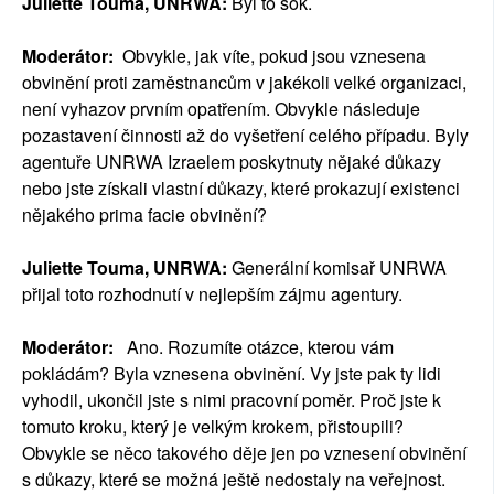
Juliette Touma, UNRWA:
Byl to šok.
Moderátor:
Obvykle, jak víte, pokud jsou vznesena
obvinění proti zaměstnancům v jakékoli velké organizaci,
není vyhazov prvním opatřením. Obvykle následuje
pozastavení činnosti až do vyšetření celého případu. Byly
agentuře UNRWA Izraelem poskytnuty nějaké důkazy
nebo jste získali vlastní důkazy, které prokazují existenci
nějakého prima facie obvinění?
Juliette Touma, UNRWA:
Generální komisař UNRWA
přijal toto rozhodnutí v nejlepším zájmu agentury.
Moderátor:
Ano. Rozumíte otázce, kterou vám
pokládám? Byla vznesena obvinění. Vy jste pak ty lidi
vyhodil, ukončil jste s nimi pracovní poměr. Proč jste k
tomuto kroku, který je velkým krokem, přistoupili?
Obvykle se něco takového děje jen po vznesení obvinění
s důkazy, které se možná ještě nedostaly na veřejnost.