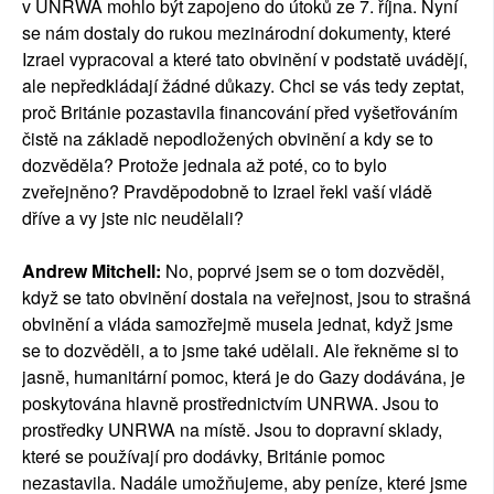
v UNRWA mohlo být zapojeno do útoků ze 7. října. Nyní
se nám dostaly do rukou mezinárodní dokumenty, které
Izrael vypracoval a které tato obvinění v podstatě uvádějí,
ale nepředkládají žádné důkazy. Chci se vás tedy zeptat,
proč Británie pozastavila financování před vyšetřováním
čistě na základě nepodložených obvinění a kdy se to
dozvěděla? Protože jednala až poté, co to bylo
zveřejněno? Pravděpodobně to Izrael řekl vaší vládě
dříve a vy jste nic neudělali?
Andrew Mitchell:
No, poprvé jsem se o tom dozvěděl,
když se tato obvinění dostala na veřejnost, jsou to strašná
obvinění a vláda samozřejmě musela jednat, když jsme
se to dozvěděli, a to jsme také udělali. Ale řekněme si to
jasně, humanitární pomoc, která je do Gazy dodávána, je
poskytována hlavně prostřednictvím UNRWA. Jsou to
prostředky UNRWA na místě. Jsou to dopravní sklady,
které se používají pro dodávky, Británie pomoc
nezastavila. Nadále umožňujeme, aby peníze, které jsme