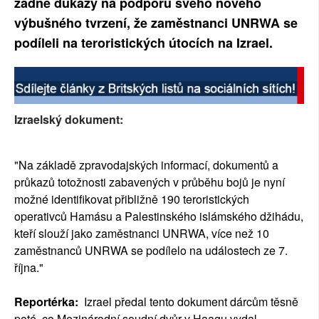
žádné důkazy na podporu svého nového
výbušného tvrzení, že zaměstnanci UNRWA se
podíleli na teroristických útocích na Izrael.
Izraelský dokument:
"Na základě zpravodajských informací, dokumentů a
průkazů totožnosti zabavených v průběhu bojů je nyní
možné identifikovat přibližně 190 teroristických
operativců Hamásu a Palestinského islámského džihádu,
kteří slouží jako zaměstnanci UNRWA, více než 10
zaměstnanců UNRWA se podílelo na událostech ze 7.
října."
Reportérka:
Izrael předal tento dokument dárcům těsně
poté, co Mezinárodní soudní dvůr v Haagu vydal