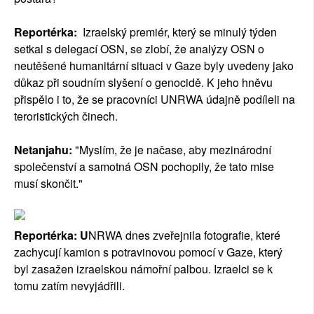
Reportérka:
Izraelský premiér, který se minulý týden
setkal s delegací OSN, se zlobí, že analýzy OSN o
neutěšené humanitární situaci v Gaze byly uvedeny jako
důkaz při soudním slyšení o genocidě. K jeho hněvu
přispělo i to, že se pracovníci UNRWA údajně podíleli na
teroristických činech.
Netanjahu:
"Myslím, že je načase, aby mezinárodní
společenství a samotná OSN pochopily, že tato mise
musí skončit."
Reportérka: U
NRWA dnes zveřejnila fotografie, které
zachycují kamion s potravinovou pomocí v Gaze, který
byl zasažen izraelskou námořní palbou. Izraelci se k
tomu zatím nevyjádřili.