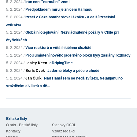
5. 2. 2024 /
Írán není "normální" zemí
5. 2. 2024 /
Předpokladem míru je zničení Hamásu
5. 2. 2024 /
Izrael v Gaze bombardoval školku - a další izraelská
zvěrstva
5. 2. 2024 /
Globální oteplování: Nezvládnutelné požáry v Chile při
čtyřicítkách...
5. 2. 2024 /
Více reaktorů = větší hlubinné úložiště!
5. 2. 2024 /
Proti umístění nového jaderného bloku byly zaslány rozklady
5. 2. 2024 /
Lesley Keen
aDripingTime
5. 2. 2024 /
Boris Cvek
Jaderné bloky a péče o chudé
5. 2. 2024 /
Jan Čulík
Nad Hamásem se nedá zvítězit, Netanjahu ho
vražděním civilistů a dě...
Britské listy
O nás - Britské listy
Stanovy OSBL
Kontakty
Vzkaz redakci
Opravy
Informace pro autory