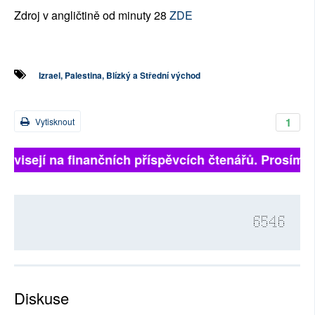
Zdroj v angličtině od minuty 28
ZDE
Izrael, Palestina, Blízký a Střední východ
1
Vytisknout
ávisejí na finančních příspěvcích čtenářů. Prosíme, p
6546
Diskuse