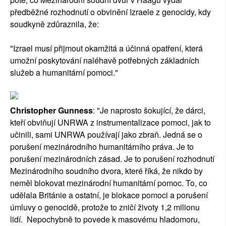
předběžné rozhodnutí o obvinění Izraele z genocidy, kdy
soudkyně zdůraznila, že:
"Izrael musí přijmout okamžitá a účinná opatření, která
umožní poskytování naléhavě potřebných základních
služeb a humanitární pomoci."
Christopher Gunness
: "Je naprosto šokující, že dárci,
kteří obviňují UNRWA z instrumentalizace pomoci, jak to
učinili, sami UNRWA používají jako zbraň. Jedná se o
porušení mezinárodního humanitárního práva. Je to
porušení mezinárodních zásad. Je to porušení rozhodnutí
Mezinárodního soudního dvora, které říká, že nikdo by
neměl blokovat mezinárodní humanitární pomoc. To, co
udělala Británie a ostatní, je blokace pomoci a porušení
úmluvy o genocidě, protože to zničí životy 1,2 milionu
lidí. Nepochybně to povede k masovému hladomoru,