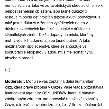
nemocnicích a také ve zdravotnických střediscích blíže k
nejpostiženějším oblastem, jsou jasné důkazy o
rostoucím počtu dětí trpících těžkou akutní podvýživou a
také jasné důkazy o ženách vysídlených nejen v
důsledku válečných konfliktů, ale také v důsledku
klimatických změn. Takže dopady na místě, které by
mohly vést k hladomoru, jsou jasně patrné. A jako
mezinárodní společenství, které se angažuje ve
spolupráci s etiopskou vládou, musíme jednat nyní,
abychom předešli.
(...)
Moderátor:
Mohu se vás zeptat na další humanitární
krizi, která právě probíhá v Gaze? Vaše vláda pozastavila
financování agentury OSN UNRWA, která je hlavním
záchranným zdrojem pro obrovské množství civilistů v
Gaze, a to kvůli obvinění Izraele, že 12 lidí zaměstnaných