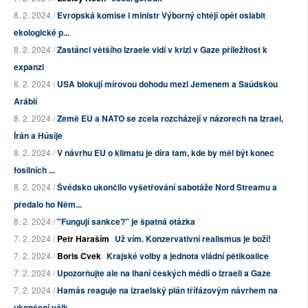
8. 2. 2024 /
Evropská komise i ministr Výborný chtějí opět oslabit
ekologické p...
8. 2. 2024 /
Zastánci většího Izraele vidí v krizi v Gaze příležitost k
expanzi
8. 2. 2024 /
USA blokují mírovou dohodu mezi Jemenem a Saúdskou
Arábií
8. 2. 2024 /
Země EU a NATO se zcela rozcházejí v názorech na Izrael,
Írán a Húsíje
8. 2. 2024 /
V návrhu EU o klimatu je díra tam, kde by měl být konec
fosilních ...
8. 2. 2024 /
Švédsko ukončilo vyšetřování sabotáže Nord Streamu a
předalo ho Něm...
8. 2. 2024 /
"Fungují sankce?" je špatná otázka
7. 2. 2024 /
Petr Haraším
Už vím. Konzervativní realismus je boží!
7. 2. 2024 /
Boris Cvek
Krajské volby a jednota vládní pětikoalice
7. 2. 2024 /
Upozorňujte ale na lhaní českých médií o Izraeli a Gaze
7. 2. 2024 /
Hamás reaguje na izraelský plán třífázovým návrhem na
ukončení válk...