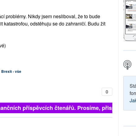
í problémy. Nikdy jsem nesliboval, že to bude
t katastrofou, odstěhuju se do zahraničí. Budu žít
vé)
Brexit - vše
St
0
for
Ja
inančních příspěvcích čtenářů. Prosíme, přispějte. ➥