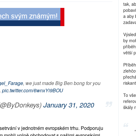
tak, a
pobavi
a aby 
zadava
Výsled
by moh
příběh
větší 
Příběh
zlehčo
přechá
el_Farage
, we just made Big Ben bong for you
riskant
.
pic.twitter.com/6wnxYi9BOU
To vše
refero
 (@ByDonkeys)
January 31, 2020
škály 
setrvání v jednotném evropském trhu. Podporuju
om mohli volně obchodovat s našimi evropskými