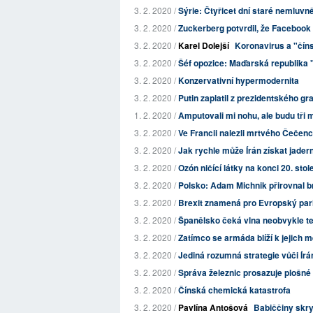
3. 2. 2020 /
Sýrie: Čtyřicet dní staré nemluvn
3. 2. 2020 /
Zuckerberg potvrdil, že Facebook bu
3. 2. 2020 /
Karel Dolejší
Koronavirus a "číns
3. 2. 2020 /
Šéf opozice: Maďarská republika 
3. 2. 2020 /
Konzervativní hypermodernita
3. 2. 2020 /
Putin zaplatil z prezidentského g
1. 2. 2020 /
Amputovali mi nohu, ale budu tři 
3. 2. 2020 /
Ve Francii nalezli mrtvého Čečen
3. 2. 2020 /
Jak rychle může Írán získat jader
3. 2. 2020 /
Ozón ničící látky na konci 20. stole
3. 2. 2020 /
Polsko: Adam Michnik přirovnal b
3. 2. 2020 /
Brexit znamená pro Evropský pa
3. 2. 2020 /
Španělsko čeká vlna neobvykle t
3. 2. 2020 /
Zatímco se armáda blíží k jejich m
3. 2. 2020 /
Jediná rozumná strategie vůči Írá
3. 2. 2020 /
Správa železnic prosazuje plošné k
3. 2. 2020 /
Čínská chemická katastrofa
3. 2. 2020 /
Pavlína Antošová
Babiččiny skr