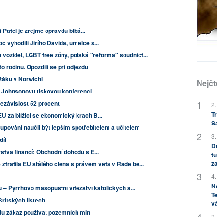
 Patel je zřejmě opravdu blbá...
č vyhodili Jiřího Davida, umělce s...
 vozidel, LGBT free zóny, polská "reforma" soudnict...
to rodinu. Opozdili se při odjezdu
ěžáku v Norwichi
Nejčt
vali Johnsonovu tiskovou konferenci
ezávislost 52 procent
2.
Tr
U za blížící se ekonomický krach B...
S
upování naučil být lepším spotřebitelem a učitelem
3.
díl
Dů
stva financí: Obchodní dohodu s E...
tu
za
ztratila EU stálého člena s právem veta v Radě be...
4.
No
u – Pyrrhovo masopustní vítězství katolických a...
Te
Britských listech
vá
du zákaz používat pozemních min
2.