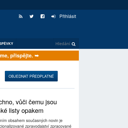
Přihlásit
SPĚVKY
, přispějte. ➥
OBJEDNAT PŘEDPLATNÉ
hno, vůči čemu jsou
ské listy opakem
ním obsahem současných novin je
ionalizované zpravodajství zpracované