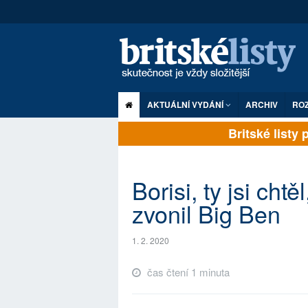
AKTUÁLNÍ VYDÁNÍ
ARCHIV
RO
Britské listy pl
Borisi, ty jsi cht
zvonil Big Ben
1. 2. 2020
čas čtení 1 minuta