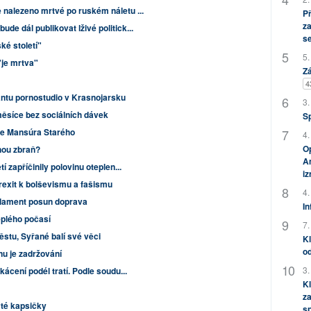
ě nalezeno mrtvé po ruském náletu ...
P
za
de dál publikovat lživé politick...
s
ké století"
5.
"je mrtva"
Zá
4
rantu pornostudio v Krasnojarsku
3.
měsíce bez sociálních dávek
S
ce Mansúra Starého
4.
Op
nou zbraň?
Am
tí zapříčinily polovinu oteplen...
i
rexit k bolševismu a fašismu
4.
rlament posun doprava
In
eplého počasí
7.
ěstu, Syřané balí své věci
Kl
od
nu je zadržování
3.
ácení podél tratí. Podle soudu...
Kl
za
yté kapsičky
s