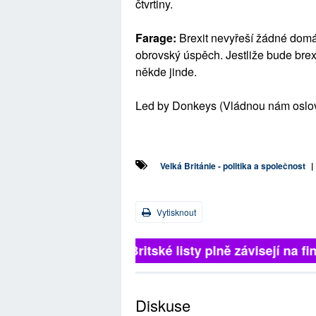
čtvrtiny.
Farage:
Brexit nevyřeší žádné domác
obrovský úspěch. Jestliže bude brexi
někde jinde.
Led by Donkeys (Vládnou nám oslo
Velká Británie - politika a společnost
|
Vytisknout
Britské listy plně závisejí na f
Diskuse