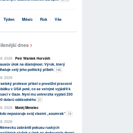
Týden
Měsíc
Rok
Vše
ílenější dnes
 8. 2026
Petr Waniek Horváth
ausův útok na důstojnost. Výrok, který
haluje celý jeho politický příběh
146
 8. 2026
raelský profesor přišel o prestižní pracovní
bídku v USA poté, co se veřejně vyjádřil k
tuaci v Gaze. Nyní mu univerzita vyplatí 250
00 dolarů odškodného
21
 8. 2026
Matěj Metelec
kdo nepozoruje svůj vlastní „soumrak“
19
 8. 2026
 Německu zabránili pokusu ruských
eciálních služeb o útok na dodavatele dronů