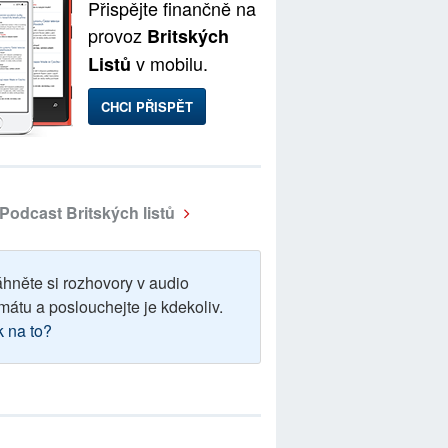
Přispějte finančně na
provoz
Britských
v mobilu.
Listů
CHCI PŘISPĚT
Podcast Britských listů
áhněte si rozhovory v audio
mátu a poslouchejte je kdekoliv.
k na to?