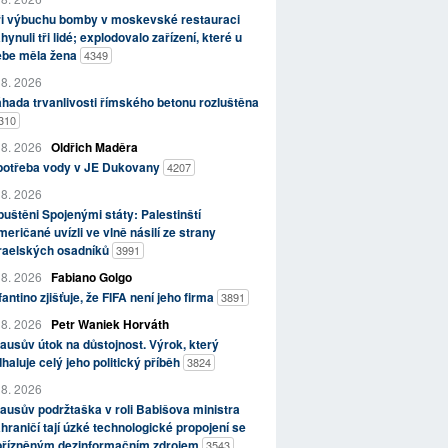
ři výbuchu bomby v moskevské restauraci
hynuli tři lidé; explodovalo zařízení, které u
ebe měla žena
4349
 8. 2026
hada trvanlivosti římského betonu rozluštěna
310
 8. 2026
Oldřich Maděra
potřeba vody v JE Dukovany
4207
 8. 2026
uštěni Spojenými státy: Palestinští
eričané uvízli ve vlně násilí ze strany
zraelských osadníků
3991
 8. 2026
Fabiano Golgo
fantino zjišťuje, že FIFA není jeho firma
3891
 8. 2026
Petr Waniek Horváth
ausův útok na důstojnost. Výrok, který
haluje celý jeho politický příběh
3824
 8. 2026
ausův podržtaška v roli Babišova ministra
hraničí tají úzké technologické propojení se
přízněným dezinformačním zdrojem
3543