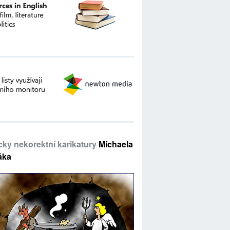
icky nekorektní karikatury
Michaela
áka