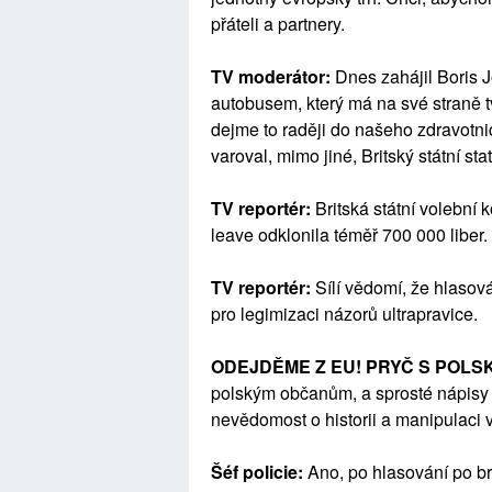
přáteli a partnery.
TV moderátor:
Dnes zahájil Boris
autobusem, který má na své straně t
dejme to raději do našeho zdravotnic
varoval, mimo jiné, Britský státní stat
TV reportér:
Britská státní volební
leave odklonila téměř 700 000 liber.
TV reportér:
Sílí vědomí, že hlasov
pro legimizaci názorů ultrapravice.
ODEJDĚME Z EU! PRYČ S POLS
polským občanům, a sprosté nápisy 
nevědomost o historii a manipulaci 
Šéf policie:
Ano, po hlasování po brex