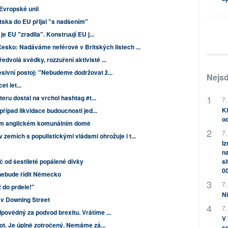
Evropské unii
tska do EU přijal "s nadšením"
je EU "zradila". Konstruují EU j...
Česko: Nadáváme neférově v Britských listech ...
dvolá svědky, rozzuření aktivisté ...
sivní postoj: "Nebudeme dodržovat ž...
Nejsd
et let...
teru dostal na vrchol hashtag #t...
7.
Kl
případ likvidace budoucnosti jed...
od
nom anglickém komunálním domě
7.
 zemích s populistickými vládami ohrožuje i t...
Iz
na
od šestileté popálené dívky
si
0
nebude řídit Německo
7.
 do prdele!"
Ni
 v Downing Street
7.
povědný za podvod brexitu. Vrátíme ...
V
vot. Je úplně zotročený. Nemáme zá...
sp