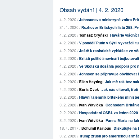
Obsah vydání | 4. 2. 2020
4. 2. 2020 /
Johnsonova ministryně vnitra Priti
31. 1. 2020 /
Rozhovor Britských listů 258. Pro
4. 2. 2020 /
Tomasz Oryński
Havárie vládních
4. 2. 2020 /
V pondělí Putin v Sýrii vyvraždil tu
4. 2. 2020 /
Ještě k rasistické vyhlášce ve v
3. 2. 2020 /
Britští političtí novináři bojkoto
4. 2. 2020 /
Ve Skotsku dosáhla podpora pro n
4. 2. 2020 /
Johnson se přípravuje obviňovat E
4. 2. 2020 /
Ellen Heyting
Jak mě rok bez nak
4. 2. 2020 /
Boris Cvek
Jak nás citovali, třetí 
3. 2. 2020 /
Hlavní tajemník britského minister
3. 2. 2020 /
Ivan Větvička
Odchodem Británie 
2. 2. 2020 /
Hospodaření OSBL za leden 2020
3. 2. 2020 /
Ivan Větvička
Panna Maria na fal
18. 4. 2017 /
Bohumil Kartous
Diskutujte na 
3. 2. 2020 /
Trump zrušil pro americkou armá