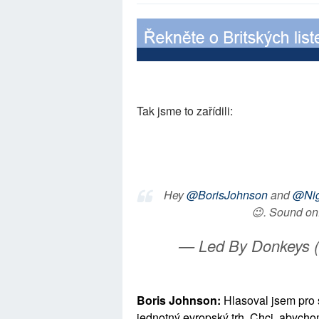
Tak jsme to zařídili:
Hey
@BorisJohnson
and
@Nig
😉. Sound on
— Led By Donkeys
Boris Johnson:
Hlasoval jsem pro 
jednotný evropský trh. Chci, abych