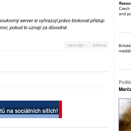
soukromý server si vyhrazují právo blokovat přístup
rovi, pokud to uznají za důvodné.
nejnovější
oblíbené
Polit
Marč