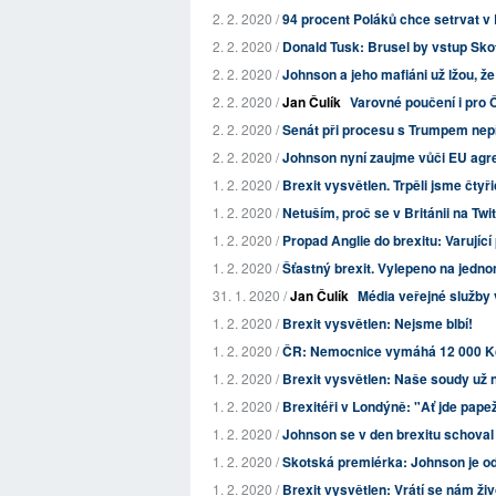
2. 2. 2020 /
94 procent Poláků chce setrvat v 
2. 2. 2020 /
Donald Tusk: Brusel by vstup Sko
2. 2. 2020 /
Johnson a jeho mafiáni už lžou, že 
2. 2. 2020 /
Jan Čulík
Varovné poučení i pro 
2. 2. 2020 /
Senát při procesu s Trumpem nepře
2. 2. 2020 /
Johnson nyní zaujme vůči EU agre
1. 2. 2020 /
Brexit vysvětlen. Trpěli jsme čtyřic
1. 2. 2020 /
Netuším, proč se v Británii na Twit
1. 2. 2020 /
Propad Anglie do brexitu: Varující 
1. 2. 2020 /
Šťastný brexit. Vylepeno na jed
31. 1. 2020 /
Jan Čulík
Média veřejné služby v
1. 2. 2020 /
Brexit vysvětlen: Nejsme blbí!
1. 2. 2020 /
ČR: Nemocnice vymáhá 12 000 Kč 
1. 2. 2020 /
Brexit vysvětlen: Naše soudy už 
1. 2. 2020 /
Brexitéři v Londýně: "Ať jde papež
1. 2. 2020 /
Johnson se v den brexitu schoval
1. 2. 2020 /
Skotská premiérka: Johnson je od
1. 2. 2020 /
Brexit vysvětlen: Vrátí se nám ži