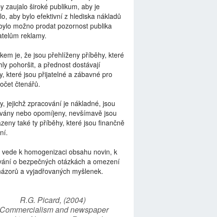
by zaujalo široké publikum, aby je
lo, aby bylo efektivní z hlediska nákladů
bylo možno prodat pozornost publika
telům reklamy.
kem je, že jsou přehlíženy příběhy, které
ly pohoršit, a přednost dostávají
y, které jsou přijatelné a zábavné pro
počet čtenářů.
y, jejichž zpracování je nákladné, jsou
vány nebo opomíjeny, nevšímavě jsou
zeny také ty příběhy, které jsou finančně
ní.
 vede k homogenizaci obsahu novin, k
vání o bezpečných otázkách a omezení
názorů a vyjadřovaných myšlenek.
R.G. Picard, (2004)
“Commercialism and newspaper