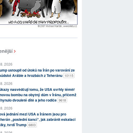
enější
 8. 2026
ump ustoupil od útoků na Írán po varování ze
aúdské Arábie a hrozbách z Teheránu
10115
 8. 2026
kazy nasvědčují tomu, že USA svrhly téměř
novou bombu na obytný dům v Íránu, přičemž
hynulo dvouleté dítě a jeho rodiče
9618
 8. 2026
vá jednání mezi USA a Íránem jsou pro
herán „poslední šancí“, jak zabránit eskalaci
lky, tvrdí Trump
6803
 8. 2026