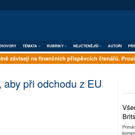
ZHOVORY
TÉMATA
RUBRIKY
NEJČTENĚJŠÍ
AUTOŘI
PŘÍ
ně závisejí na finančních příspěvcích čtenářů. Prosíme
ěl, aby při odchodu z EU
Všec
Brit
Primár
komerc