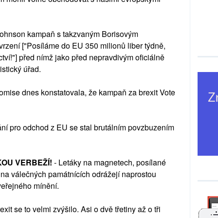
 Johnson kampaň s takzvaným Borisovým
vrzení ["Posíláme do EU 350 milionů liber týdně,
tví!"] před nímž jako před nepravdivým oficiálně
istický úřad.
 komise dnes konstatovala, že kampaň za brexit Vote
ání pro odchod z EU se stal brutálním povzbuzením
KOU VERBEŽÍ!
- Letáky na magnetech, posílané
na válečných památnících odrážejí naprostou
veřejného mínění.
it se to velmi zvýšilo. Asi o dvě třetiny až o tři