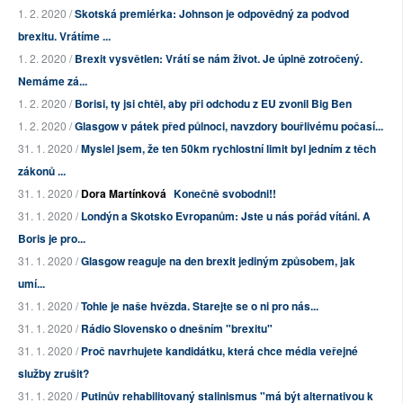
1. 2. 2020 /
Skotská premiérka: Johnson je odpovědný za podvod
brexitu. Vrátíme ...
1. 2. 2020 /
Brexit vysvětlen: Vrátí se nám život. Je úplně zotročený.
Nemáme zá...
1. 2. 2020 /
Borisi, ty jsi chtěl, aby při odchodu z EU zvonil Big Ben
1. 2. 2020 /
Glasgow v pátek před půlnoci, navzdory bouřlivému počasí...
31. 1. 2020 /
Myslel jsem, že ten 50km rychlostní limit byl jedním z těch
zákonů ...
31. 1. 2020 /
Dora Martínková
Konečně svobodni!!
31. 1. 2020 /
Londýn a Skotsko Evropanům: Jste u nás pořád vítáni. A
Boris je pro...
31. 1. 2020 /
Glasgow reaguje na den brexit jediným způsobem, jak
umí...
31. 1. 2020 /
Tohle je naše hvězda. Starejte se o ni pro nás...
31. 1. 2020 /
Rádio Slovensko o dnešním "brexitu"
31. 1. 2020 /
Proč navrhujete kandidátku, která chce média veřejné
služby zrušit?
31. 1. 2020 /
Putinův rehabilitovaný stalinismus "má být alternativou k