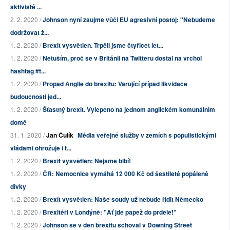
aktivisté ...
2. 2. 2020 /
Johnson nyní zaujme vůči EU agresivní postoj: "Nebudeme
dodržovat ž...
1. 2. 2020 /
Brexit vysvětlen. Trpěli jsme čtyřicet let...
1. 2. 2020 /
Netuším, proč se v Británii na Twitteru dostal na vrchol
hashtag #t...
1. 2. 2020 /
Propad Anglie do brexitu: Varující případ likvidace
budoucnosti jed...
1. 2. 2020 /
Šťastný brexit. Vylepeno na jednom anglickém komunálním
domě
31. 1. 2020 /
Jan Čulík
Média veřejné služby v zemích s populistickými
vládami ohrožuje i t...
1. 2. 2020 /
Brexit vysvětlen: Nejsme blbí!
1. 2. 2020 /
ČR: Nemocnice vymáhá 12 000 Kč od šestileté popálené
dívky
1. 2. 2020 /
Brexit vysvětlen: Naše soudy už nebude řídit Německo
1. 2. 2020 /
Brexitéři v Londýně: "Ať jde papež do prdele!"
1. 2. 2020 /
Johnson se v den brexitu schoval v Downing Street