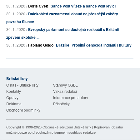
30. 1. 2020 /
Boris Cvek
Šance volit vítěze a šance volit levici
30. 1. 2020 /
Dalekohled zaznamenal dosud nejpřesnější záběry
povrchu Slunce
30. 1. 2020 /
Evropský parlament se důstojně rozloučil s Británii
zpěvem skotské ...
30. 1. 2020 /
Fabiano Golgo
Brazílie: Probíhá genocida indiánů i kultury
Britské listy
O nás - Britské listy
Stanovy OSBL
Kontakty
Vzkaz redakci
Opravy
Informace pro autory
Reklama
Příspěvky
Obchodní podmínky
Copyright © 1996-2026
Občanské sdružení Britské listy
| Kopírování obsahu
možné pouze po předchozím písemném souhlasu redakce.