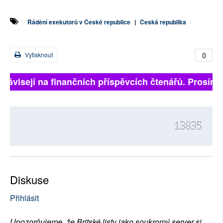
Řádění exekutorů v České republice
|
Česká republika
0
Vytisknout
 závisejí na finančních příspěvcích čtenářů. Prosíme,
13835
Diskuse
Přihlásit
Upozorňujeme, že Britské listy jako soukromý server si