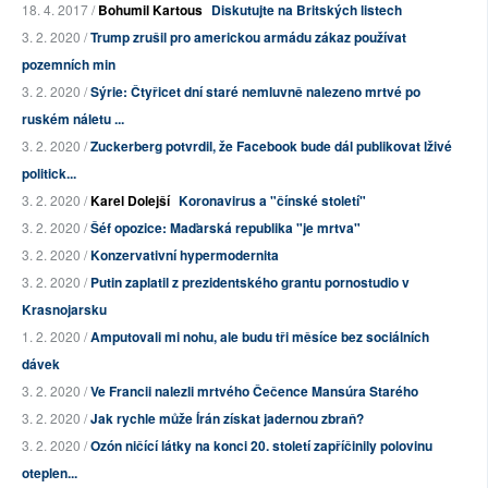
18. 4. 2017 /
Bohumil Kartous
Diskutujte na Britských listech
3. 2. 2020 /
Trump zrušil pro americkou armádu zákaz používat
pozemních min
3. 2. 2020 /
Sýrie: Čtyřicet dní staré nemluvně nalezeno mrtvé po
ruském náletu ...
3. 2. 2020 /
Zuckerberg potvrdil, že Facebook bude dál publikovat lživé
politick...
3. 2. 2020 /
Karel Dolejší
Koronavirus a "čínské století"
3. 2. 2020 /
Šéf opozice: Maďarská republika "je mrtva"
3. 2. 2020 /
Konzervativní hypermodernita
3. 2. 2020 /
Putin zaplatil z prezidentského grantu pornostudio v
Krasnojarsku
1. 2. 2020 /
Amputovali mi nohu, ale budu tři měsíce bez sociálních
dávek
3. 2. 2020 /
Ve Francii nalezli mrtvého Čečence Mansúra Starého
3. 2. 2020 /
Jak rychle může Írán získat jadernou zbraň?
3. 2. 2020 /
Ozón ničící látky na konci 20. století zapříčinily polovinu
oteplen...