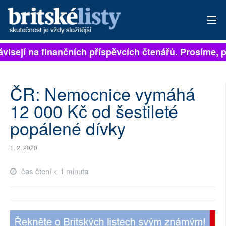
ávisejí na finančních příspěvcích čtenářů. Prosíme, př
PŘIHLÁSIT
AKTUÁLNÍ VYDÁNÍ
ČR: Nemocnice vymáhá
ARCHIV
12 000 Kč od šestileté
popálené dívky
ROZHOVORY
TÉMATA
1. 2. 2020
NEJČTENĚJŠÍ ZA 7 DNÍ
čas čtení < 1 minuta
AUTOŘI
PŘÍSPĚVKY NA PROVOZ