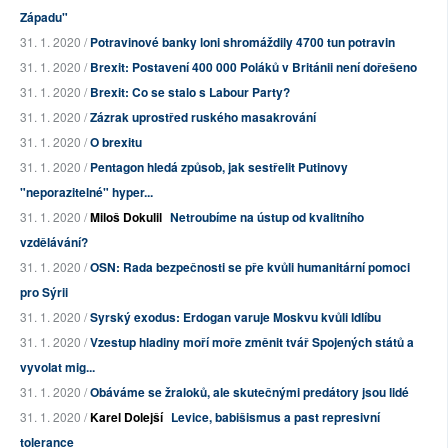
Západu"
31. 1. 2020 /
Potravinové banky loni shromáždily 4700 tun potravin
31. 1. 2020 /
Brexit: Postavení 400 000 Poláků v Británii není dořešeno
31. 1. 2020 /
Brexit: Co se stalo s Labour Party?
31. 1. 2020 /
Zázrak uprostřed ruského masakrování
31. 1. 2020 /
O brexitu
31. 1. 2020 /
Pentagon hledá způsob, jak sestřelit Putinovy
"neporazitelné" hyper...
31. 1. 2020 /
Miloš Dokulil
Netroubíme na ústup od kvalitního
vzdělávání?
31. 1. 2020 /
OSN: Rada bezpečnosti se pře kvůli humanitární pomoci
pro Sýrii
31. 1. 2020 /
Syrský exodus: Erdogan varuje Moskvu kvůli Idlíbu
31. 1. 2020 /
Vzestup hladiny moří moře změnit tvář Spojených států a
vyvolat mig...
31. 1. 2020 /
Obáváme se žraloků, ale skutečnými predátory jsou lidé
31. 1. 2020 /
Karel Dolejší
Levice, babišismus a past represivní
tolerance