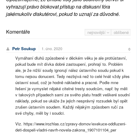
vyhrazují právo blokovat přístup na diskusní fóra
jakémukoliv diskutérovi, pokud to uznají za důvodné.
Komentáře
nejnovější
oblíbené
Petr Soukup
1. úno. 2020
0
Vymáhaní dluhů způsobené v děckém věku je ale protiústavní,
pokud bude mít dívka dobré zastoupení, prohrají to. Problém
ale, je že nižší soudy ignorují nález ústavního soudu pokud k
tomu nejsou donuceni. Tedy nezbývá než to celé hnát vždy přes
ústavní soud, což je hodně nákladné a pracné. Podle mne
řešení je vymyslet nějaké citelné tresty soudcům, např. by měli
v takových případech sami ze svého platu hradit veškeré soudní
náklady, pokud se ukáže že jejich nesprávný rozsudek byl opět
zrušen ústavním soudem. Každý nějakým způsobem ručí za
své chyby, měli by i soudci.
Viz. https://www.irozhlas.cz/zpravy-domov/exekuce-oddluzeni-
deti-dospeli-vladni-navrh-novela-zakona_1907101104_per