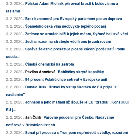
3. 2. 2020 /
Polsko: Adam Michnik přirovnal brexit k bolševismu a
fašismu
3. 2. 2020 /
Brexit znamená pro Evropský parlament posun doprava
3. 2. 2020 /
Španělsko čeká vlna neobvykle teplého počasí
3. 2. 2020 /
Zatímco se armáda blíží k jejich městu, Syřané balí své věci
3. 2. 2020 /
Jediná rozumná strategie vůči Íránu je zadržování
3. 2. 2020 /
Správa železnic prosazuje plošné kácení podél tratí. Podle
soudu...
3. 2. 2020 /
Čínská chemická katastrofa
3. 2. 2020 /
Pavlína Antošová
Babiččiny skryté kapsičky
2. 2. 2020 /
94 procent Poláků chce setrvat v Evropské unii
2. 2. 2020 /
Donald Tusk: Brusel by vstup Skotska do EU přijal "s
nadšením"
2. 2. 2020 /
Johnson a jeho mafiáni už lžou, že je EU "zradila". Konstruují
EU j...
2. 2. 2020 /
Jan Čulík
Varovné poučení i pro Česko: Nadáváme
neférově v Britských listech ...
2. 2. 2020 /
Senát při procesu s Trumpem nepředvolá svědky, rozzuření