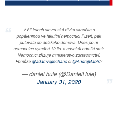
SOCIÁLNÍ SÍTĚ
RUBRIKY
V 6ti letech slovenská dívka skončila s
PLNÁ VERZE STRÁNEK
popáleninou ve fakultní nemocnici Plzeň, pak
putovala do dětského domova. Dnes po ní
nemocnice vymáhá 12 tis. a advokát odmítá smír.
Nemocnici zřizuje ministerstvo zdravotnictví.
Pomůže
@adamvojtechano
či
@AndrejBabis
?
— daniel hule (@DanielHule)
January 31, 2020