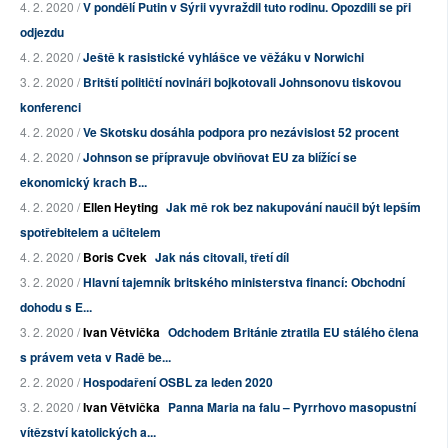
4. 2. 2020 /
V pondělí Putin v Sýrii vyvraždil tuto rodinu. Opozdili se při
odjezdu
4. 2. 2020 /
Ještě k rasistické vyhlášce ve věžáku v Norwichi
3. 2. 2020 /
Britští političtí novináři bojkotovali Johnsonovu tiskovou
konferenci
4. 2. 2020 /
Ve Skotsku dosáhla podpora pro nezávislost 52 procent
4. 2. 2020 /
Johnson se přípravuje obviňovat EU za blížící se
ekonomický krach B...
4. 2. 2020 /
Ellen Heyting
Jak mě rok bez nakupování naučil být lepším
spotřebitelem a učitelem
4. 2. 2020 /
Boris Cvek
Jak nás citovali, třetí díl
3. 2. 2020 /
Hlavní tajemník britského ministerstva financí: Obchodní
dohodu s E...
3. 2. 2020 /
Ivan Větvička
Odchodem Británie ztratila EU stálého člena
s právem veta v Radě be...
2. 2. 2020 /
Hospodaření OSBL za leden 2020
3. 2. 2020 /
Ivan Větvička
Panna Maria na falu – Pyrrhovo masopustní
vítězství katolických a...