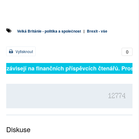
Velká Británie - politika a společnost
|
Brexit - vše
0
Vytisknout
ně závisejí na finančních příspěvcích čtenářů. Prosíme
12774
Diskuse