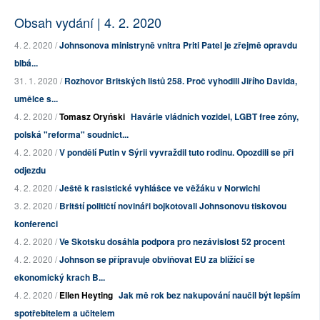
Obsah vydání | 4. 2. 2020
4. 2. 2020 /
Johnsonova ministryně vnitra Priti Patel je zřejmě opravdu
blbá...
31. 1. 2020 /
Rozhovor Britských listů 258. Proč vyhodili Jiřího Davida,
umělce s...
4. 2. 2020 /
Tomasz Oryński
Havárie vládních vozidel, LGBT free zóny,
polská "reforma" soudnict...
4. 2. 2020 /
V pondělí Putin v Sýrii vyvraždil tuto rodinu. Opozdili se při
odjezdu
4. 2. 2020 /
Ještě k rasistické vyhlášce ve věžáku v Norwichi
3. 2. 2020 /
Britští političtí novináři bojkotovali Johnsonovu tiskovou
konferenci
4. 2. 2020 /
Ve Skotsku dosáhla podpora pro nezávislost 52 procent
4. 2. 2020 /
Johnson se přípravuje obviňovat EU za blížící se
ekonomický krach B...
4. 2. 2020 /
Ellen Heyting
Jak mě rok bez nakupování naučil být lepším
spotřebitelem a učitelem