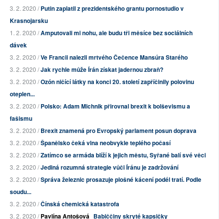
3. 2. 2020 /
Putin zaplatil z prezidentského grantu pornostudio v
Krasnojarsku
1. 2. 2020 /
Amputovali mi nohu, ale budu tři měsíce bez sociálních
dávek
3. 2. 2020 /
Ve Francii nalezli mrtvého Čečence Mansúra Starého
3. 2. 2020 /
Jak rychle může Írán získat jadernou zbraň?
3. 2. 2020 /
Ozón ničící látky na konci 20. století zapříčinily polovinu
oteplen...
3. 2. 2020 /
Polsko: Adam Michnik přirovnal brexit k bolševismu a
fašismu
3. 2. 2020 /
Brexit znamená pro Evropský parlament posun doprava
3. 2. 2020 /
Španělsko čeká vlna neobvykle teplého počasí
3. 2. 2020 /
Zatímco se armáda blíží k jejich městu, Syřané balí své věci
3. 2. 2020 /
Jediná rozumná strategie vůči Íránu je zadržování
3. 2. 2020 /
Správa železnic prosazuje plošné kácení podél tratí. Podle
soudu...
3. 2. 2020 /
Čínská chemická katastrofa
3. 2. 2020 /
Pavlína Antošová
Babiččiny skryté kapsičky