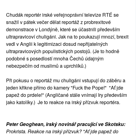
SOCIÁLNÍ SÍTĚ
Chudák reportér irské veřejnoprávní televize RTÉ se
RUBRIKY
snažil v pátek večer dělat reportáž z probrexitové
demonstrace v Londýně, které se účastnili především
PLNÁ VERZE STRÁNEK
ultrapravicoví chuligáni. Jak na to poukazují mnozí, brexit
vedl v Anglii k legitimizaci dosud nepřijatelných
ultrapravicových populistických postojů. (Je to hodně
podobné s posedlostí mnoha Čechů údajným
nebezpečím od muslimů a uprchlíků.)
Při pokusu o reportáž mu chuligáni vstupují do záběru a
jeden křikne přímo do kamery "Fuck the Pope!" "Ať jde
papež do prdele!" (Angličané stále vnímají Iry především
jako katolíky.) Je to reakce na irský přízvuk reportéra.
Peter Geoghean, irský novinář pracující ve Skotsku:
Prokrista. Reakce na irský přízvuk? "Ať jde papež do