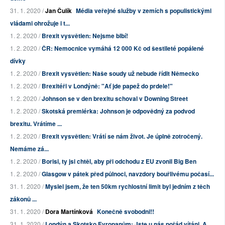
31. 1. 2020 /
Jan Čulík
Média veřejné služby v zemích s populistickými
vládami ohrožuje i t...
1. 2. 2020 /
Brexit vysvětlen: Nejsme blbí!
1. 2. 2020 /
ČR: Nemocnice vymáhá 12 000 Kč od šestileté popálené
dívky
1. 2. 2020 /
Brexit vysvětlen: Naše soudy už nebude řídit Německo
1. 2. 2020 /
Brexitéři v Londýně: "Ať jde papež do prdele!"
1. 2. 2020 /
Johnson se v den brexitu schoval v Downing Street
1. 2. 2020 /
Skotská premiérka: Johnson je odpovědný za podvod
brexitu. Vrátíme ...
1. 2. 2020 /
Brexit vysvětlen: Vrátí se nám život. Je úplně zotročený.
Nemáme zá...
1. 2. 2020 /
Borisi, ty jsi chtěl, aby při odchodu z EU zvonil Big Ben
1. 2. 2020 /
Glasgow v pátek před půlnoci, navzdory bouřlivému počasí...
31. 1. 2020 /
Myslel jsem, že ten 50km rychlostní limit byl jedním z těch
zákonů ...
31. 1. 2020 /
Dora Martínková
Konečně svobodni!!
31. 1. 2020 /
Londýn a Skotsko Evropanům: Jste u nás pořád vítáni. A