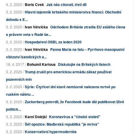
4. 2. 2020 /
Boris Cvek
Jak nás citovali, třetí díl
3. 2. 2020 /
Hlavní tajemník britského ministerstva financí: Obchodní
dohodu s E...
3. 2. 2020 /
Ivan Větvička
Odchodem Británie ztratila EU stálého člena
s právem veta v Radě be...
2. 2. 2020 /
Hospodaření OSBL za leden 2020
3. 2. 2020 /
Ivan Větvička
Panna Maria na falu – Pyrrhovo masopustní
vítězství katolických a...
18. 4. 2017 /
Bohumil Kartous
Diskutujte na Britských listech
3. 2. 2020 /
Trump zrušil pro americkou armádu zákaz používat
pozemních min
3. 2. 2020 /
Sýrie: Čtyřicet dní staré nemluvně nalezeno mrtvé po
ruském náletu ...
3. 2. 2020 /
Zuckerberg potvrdil, že Facebook bude dál publikovat lživé
politick...
3. 2. 2020 /
Karel Dolejší
Koronavirus a "čínské století"
3. 2. 2020 /
Šéf opozice: Maďarská republika "je mrtva"
3. 2. 2020 /
Konzervativní hypermodernita