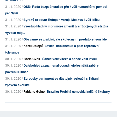
vzdělávání?
31. 1. 2020 /
OSN: Rada bezpečnosti se pře kvůli humanitární pomoci
pro Sýrii
31. 1. 2020 /
Syrský exodus: Erdogan varuje Moskvu kvůli Idlíbu
31. 1. 2020 /
Vzestup hladiny moří moře změnit tvář Spojených států a
vyvolat mig...
31. 1. 2020 /
Obáváme se žraloků, ale skutečnými predátory jsou lidé
31. 1. 2020 /
Karel Dolejší
Levice, babišismus a past represivní
tolerance
30. 1. 2020 /
Boris Cvek
Šance volit vítěze a šance volit levici
30. 1. 2020 /
Dalekohled zaznamenal dosud nejpřesnější záběry
povrchu Slunce
30. 1. 2020 /
Evropský parlament se důstojně rozloučil s Británii
zpěvem skotské ...
30. 1. 2020 /
Fabiano Golgo
Brazílie: Probíhá genocida indiánů i kultury