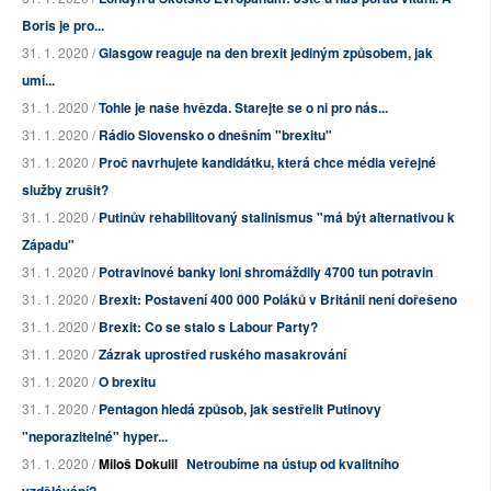
Boris je pro...
31. 1. 2020 /
Glasgow reaguje na den brexit jediným způsobem, jak
umí...
31. 1. 2020 /
Tohle je naše hvězda. Starejte se o ni pro nás...
31. 1. 2020 /
Rádio Slovensko o dnešním "brexitu"
31. 1. 2020 /
Proč navrhujete kandidátku, která chce média veřejné
služby zrušit?
31. 1. 2020 /
Putinův rehabilitovaný stalinismus "má být alternativou k
Západu"
31. 1. 2020 /
Potravinové banky loni shromáždily 4700 tun potravin
31. 1. 2020 /
Brexit: Postavení 400 000 Poláků v Británii není dořešeno
31. 1. 2020 /
Brexit: Co se stalo s Labour Party?
31. 1. 2020 /
Zázrak uprostřed ruského masakrování
31. 1. 2020 /
O brexitu
31. 1. 2020 /
Pentagon hledá způsob, jak sestřelit Putinovy
"neporazitelné" hyper...
31. 1. 2020 /
Miloš Dokulil
Netroubíme na ústup od kvalitního