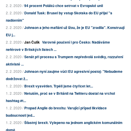
2. 2. 2020 /
94 procent Poláků chce setrvat v Evropské unii
2. 2. 2020 /
Donald Tusk: Brusel by vstup Skotska do EU přijal "s
nadšením"
2. 2. 2020 /
Johnson a jeho mafiáni už lžou, že je EU "zradila". Konstruují
EU j...
2. 2. 2020 /
Jan Čulík
Varovné poučení i pro Česko: Nadáváme
neférově v Britských listech ...
2. 2. 2020 /
Senát při procesu s Trumpem nepředvolá svědky, rozzuření
aktivisté ...
2. 2. 2020 /
Johnson nyní zaujme vůči EU agresivní postoj: "Nebudeme
dodržovat ž...
1. 2. 2020 /
Brexit vysvětlen. Trpěli jsme čtyřicet let...
1. 2. 2020 /
Netuším, proč se v Británii na Twitteru dostal na vrchol
hashtag #t...
1. 2. 2020 /
Propad Anglie do brexitu: Varující případ likvidace
budoucnosti jed...
1. 2. 2020 /
Šťastný brexit. Vylepeno na jednom anglickém komunálním
domě