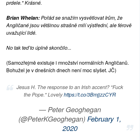
prdele." Krásné.
Brian Whelan:
Pořád se snažím vysvětlovat Irům, že
Angličané jsou většinou strašně milí výstřední, ale férově
uvažující lidé.
No tak teď to úplně skončilo...
(Samozřejmě existuje i množství normálních Angličanů.
Bohužel je v dnešních dnech není moc slyšet. JČ)
Jesus H. The response to an Irish accent? "Fuck
the Pope." Lovely
https://t.co/3BmjjzzCYR
— Peter Geoghegan
(@PeterKGeoghegan)
February 1,
2020