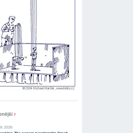
enější
 8. 2026