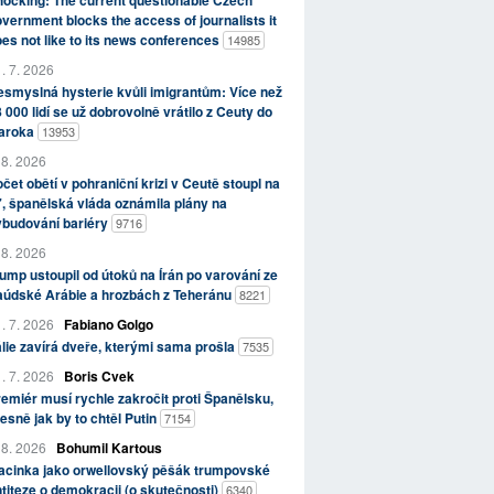
ocking: The current questionable Czech
vernment blocks the access of journalists it
es not like to its news conferences
14985
. 7. 2026
smyslná hysterie kvůli imigrantům: Více než
 000 lidí se už dobrovolně vrátilo z Ceuty do
aroka
13953
 8. 2026
čet obětí v pohraniční krizi v Ceutě stoupl na
, španělská vláda oznámila plány na
ybudování bariéry
9716
 8. 2026
ump ustoupil od útoků na Írán po varování ze
aúdské Arábie a hrozbách z Teheránu
8221
. 7. 2026
Fabiano Golgo
álie zavírá dveře, kterými sama prošla
7535
. 7. 2026
Boris Cvek
emiér musí rychle zakročit proti Španělsku,
esně jak by to chtěl Putin
7154
 8. 2026
Bohumil Kartous
acinka jako orwellovský pěšák trumpovské
titeze o demokracii (o skutečnosti)
6340