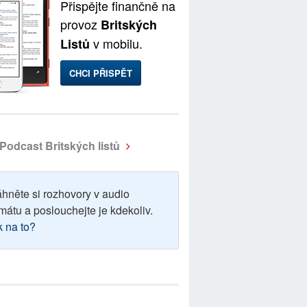
Přispějte finančně na
provoz
Britských
v mobilu.
Listů
CHCI PŘISPĚT
Podcast Britských listů
áhněte si rozhovory v audio
mátu a poslouchejte je kdekoliv.
k na to?