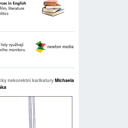
icky nekorektní karikatury
Michaela
áka