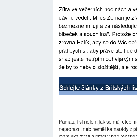
Zítra ve večerních hodinách a ve
dávno věděli. Miloš Zeman je zrád
bezmezně milují a za následující
blbeček a spuchlina". Protože b
zrovna Halík, aby se do Vás opř
přál bych si, aby právě tito lidé
snad ještě netrpím bůhvíjakým
že by to nebylo složitější, ale
Pamatuji si nejen, jak se můj otec m
neprorazil, neb neměl kamarády z pře
maminka ztratila práci v papírenské