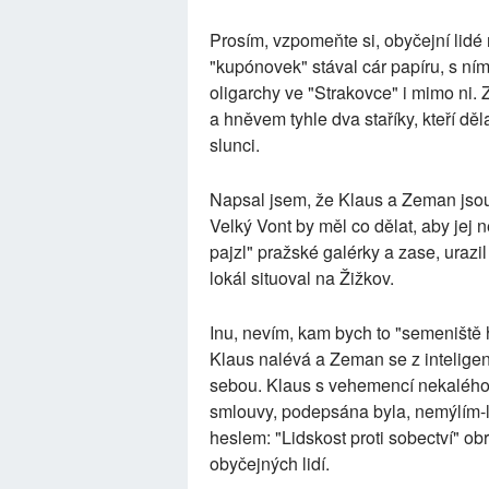
Prosím, vzpomeňte si, obyčejní lidé 
"kupónovek" stával cár papíru, s ním
oligarchy ve "Strakovce" i mimo ni. 
a hněvem tyhle dva staříky, kteří dě
slunci.
Napsal jsem, že Klaus a Zeman jsou k
Velký Vont by měl co dělat, aby jej 
pajzl" pražské galérky a zase, urazi
lokál situoval na Žižkov.
Inu, nevím, kam bych to "semeniště h
Klaus nalévá a Zeman se z inteligen
sebou. Klaus s vehemencí nekalého o
smlouvy, podepsána byla, nemýlím-li
heslem: "Lidskost proti sobectví" o
obyčejných lidí.