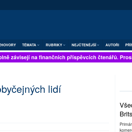
ZHOVORY
TÉMATA
RUBRIKY
NEJČTENĚJŠÍ
AUTOŘI
PŘÍ
ně závisejí na finančních příspěvcích čtenářů. Prosíme
byčejných lidí
Všec
Brit
Primár
komerc