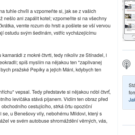
na tuhle chvíli a vzpomeňte si, jak se z vašich
ž nešlo ani zapálit kotel; vzpomeňte si na všechny
Zkrátka, vemte rozum do hrsti a pošlete se vší vervou
lají ostudu svým šedinám, vstříc vycházejícímu
amarádi z mokré čtvrti, tedy nikoliv ze Stínadel, i
neokradli; spíš myslím na nějakou ten "zaplivanej
l bych pražské Pepíky a jejich Máni, kdybych ten
St
říchu" vepsal. Tedy představte si nějakou nóbl čtvrť,
for
tního levičáka stává pijanem. Vidím ten obraz před
Ja
bchodního cestujícího, strká črtu opoziční
 se, u Benešovy vily, nebohému Mildovi, který s
brážel ve svém autobuse shromáždění věrných, vás,