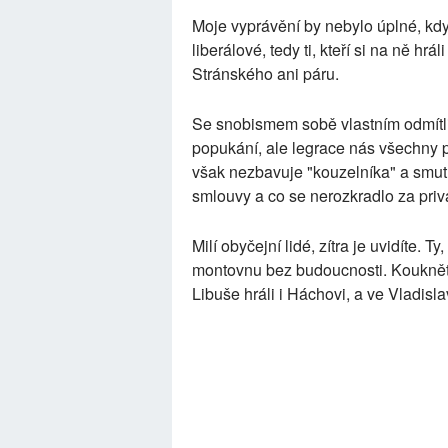
Moje vyprávění by nebylo úplné, kd
liberálové, tedy ti, kteří si na ně hrá
Stránského ani páru.
Se snobismem sobě vlastním odmítli
popukání, ale legrace nás všechny p
však nezbavuje "kouzelníka" a smut
smlouvy a co se nerozkradlo za priva
Milí obyčejní lidé, zítra je uvidíte. T
montovnu bez budoucnosti. Koukněte 
Libuše hráli i Háchovi, a ve Vladis