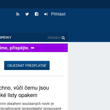
Přihlásit
SPĚVKY
, přispějte. ➥
OBJEDNAT PŘEDPLATNÉ
hno, vůči čemu jsou
ské listy opakem
ním obsahem současných novin je
ionalizované zpravodajství zpracované