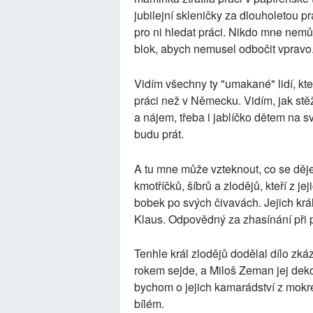
jubilejní skleničky za dlouholetou p
pro ni hledat práci. Nikdo mne nemůž
blok, abych nemusel odbočit vpravo
Vidím všechny ty "umakané" lidí, kte
práci než v Německu. Vidím, jak stěž
a nájem, třeba i jablíčko dětem na s
budu prát.
A tu mne může vzteknout, co se děje
kmotříčků, šíbrů a zlodějů, kteří z je
bobek po svých čivavách. Jejich král
Klaus. Odpovědný za zhasínání při p
Tenhle král zlodějů dodělal dílo zkáz
rokem sejde, a Miloš Zeman jej de
bychom o jejich kamarádství z mokré
bílém.