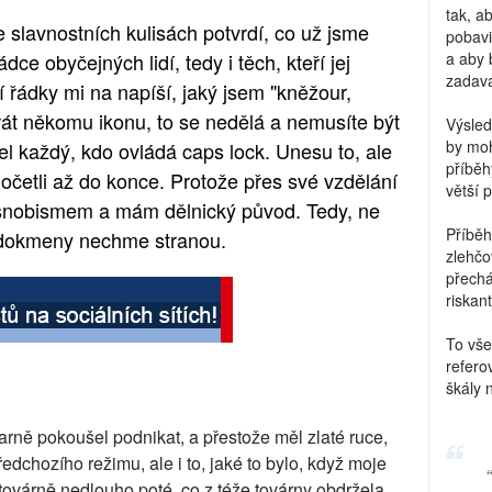
tak, a
 slavnostních kulisách potvrdí, co už jsme
pobavi
ce obyčejných lidí, tedy i těch, kteří jej
a aby 
zadava
 řádky mi na napíší, jaký jsem "kněžour,
rát někomu ikonu, to se nedělá a nemusíte být
Výsled
by moh
el každý, kdo ovládá caps lock. Unesu to, ale
příběh
 dočetli až do konce. Protože přes své vzdělání
větší 
 snobismem a mám dělnický původ. Tedy, ne
Příběh
 rodokmeny nechme stranou.
zlehčo
přechá
riskant
To vše
refero
škály 
arně pokoušel podnikat, a přestože měl zlaté ruce,
dchozího režimu, ale i to, jaké to bylo, když moje
 továrně nedlouho poté, co z téže továrny obdržela