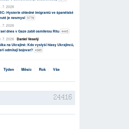
. 7. 2026
C: Hysterie ohledně imigrantů ve španělské
eutě je nesmysl
5778
. 7. 2026
rael dnes v Gaze zabil osmiletou Ritu
4445
. 7. 2026
Daniel Veselý
lka na Ukrajině: Kdo vyslyší hlasy Ukrajinců,
eří odmítají bojovat?
4385
Týden
Měsíc
Rok
Vše
24416