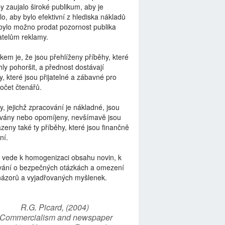
by zaujalo široké publikum, aby je
lo, aby bylo efektivní z hlediska nákladů
bylo možno prodat pozornost publika
telům reklamy.
kem je, že jsou přehlíženy příběhy, které
ly pohoršit, a přednost dostávají
y, které jsou přijatelné a zábavné pro
počet čtenářů.
y, jejichž zpracování je nákladné, jsou
vány nebo opomíjeny, nevšímavě jsou
zeny také ty příběhy, které jsou finančně
ní.
 vede k homogenizaci obsahu novin, k
vání o bezpečných otázkách a omezení
názorů a vyjadřovaných myšlenek.
R.G. Picard, (2004)
“Commercialism and newspaper