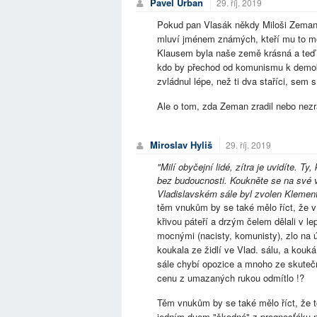
Pavel Urban
29. říj. 2019
Pokud pan Vlasák někdy Miloši Zemanov
mluví jménem známých, kteří mu to mo
Klausem byla naše země krásná a teď j
kdo by přechod od komunismu k demokr
zvládnul lépe, než ti dva staříci, sem 
Ale o tom, zda Zeman zradil nebo nezr
Miroslav Hyliš
29. říj. 2019
"Milí obyčejní lidé, zítra je uvidíte. T
bez budoucnosti. Koukněte se na své vn
Vladislavském sále byl zvolen Klemen
těm vnukům by se také mělo říct, že v
křivou páteří a drzým čelem dělali v l
mocnými (nacisty, komunisty), zlo na ú
koukala ze židlí ve Vlad. sálu, a kouká 
sále chybí opozice a mnoho ze skutečn
cenu z umazaných rukou odmítlo !?
Těm vnukům by se také mělo říct, že t
jedním duem "škodné" z prognosťáku nas