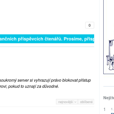
0
finančních příspěvcích čtenářů. Prosíme, přispějte. ➥
soukromý server si vyhrazují právo blokovat přístup
rovi, pokud to uznají za důvodné.
Nejčt
nejnovější
oblíbené
1.