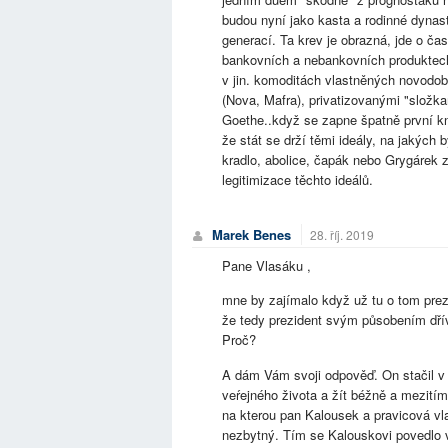
budou nyní jako kasta a rodinné dynasti
generací. Ta krev je obrazná, jde o čas
bankovních a nebankovních produktec
v jin. komoditách vlastněných novodob
(Nova, Mafra), privatizovanými "složka
Goethe..když se zapne špatně první kn
že stát se drží těmi ideály, na jakých
kradlo, abolice, čapák nebo Grygárek z 
legitimizace těchto ideálů.
Marek Benes
28. říj. 2019
Pane Vlasáku ,
mne by zajímalo když už tu o tom prezi
že tedy prezident svým působením dřív
Proč?
A dám Vám svoji odpověď. On stačil v l
veŕejného života a žít béžně a mezitím 
na kterou pan Kalousek a pravicová vl
nezbytný. Tím se Kalouskovi povedlo 