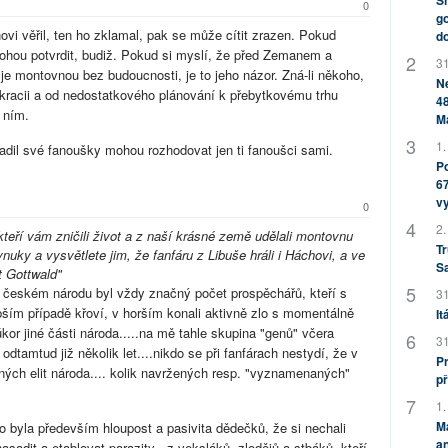
Sh
0
go
i věřil, ten ho zklamal, pak se může cítit zrazen. Pokud
do
hou potvrdit, budiž. Pokud si myslí, že před Zemanem a
31
e montovnou bez budoucnosti, je to jeho názor. Zná-li někoho,
Ne
acii a od nedostatkového plánování k přebytkovému trhu
48
s ním.
M
1.
adil své fanoušky mohou rozhodovat jen ti fanoušci sami.
Po
67
v
0
2.
y, kteří vám zničili život a z naší krásné země udělali montovnu
Tr
uky a vysvětlete jim, že fanfáru z Libuše hráli i Háchovi, a ve
S
t Gottwald"
 českém národu byl vždy značný počet prospěchářů, kteří s
31
epším případě křoví, v horším konali aktivně zlo s momentálně
It
kor jiné části národa.....na mě tahle skupina "genů" včera
31
odtamtud již několik let....nikdo se při fanfárach nestydí, že v
Pr
ých elit národa.... kolik navržených resp. "vyznamenaných"
př
1.
M
o byla především hloupost a pasivita dědečků, že si nechali
an
adit a etablovat parazity - z veksláků, zlodějů a stbáků, kteří