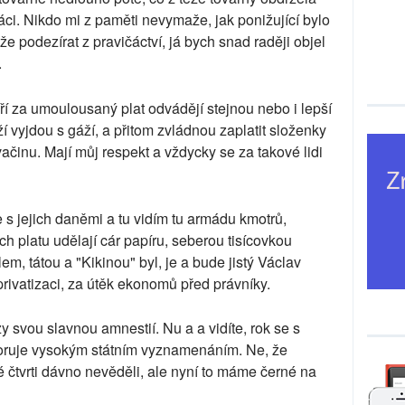
ráci. Nikdo mi z paměti nevymaže, jak ponižující bylo
e podezírat z pravičáctví, já bych snad raději objel
.
ří za umoulousaný plat odvádějí stejnou nebo i lepší
í vyjdou s gáží, a přitom zvládnou zaplatit složenky
vačinu. Mají můj respekt a vždycky se za takové lidi
 s jejich daněmi a tu vidím tu armádu kmotrů,
jich platu udělají cár papíru, seberou tisícovkou
em, tátou a "Kikinou" byl, je a bude jistý Václav
rivatizaci, za útěk ekonomů před právníky.
y svou slavnou amnestií. Nu a a vidíte, rok se s
koruje vysokým státním vyznamenáním. Ne, že
 čtvrti dávno nevěděli, ale nyní to máme černé na