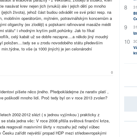
e nasávat krev nejen jich (vnuků) ale i jejich dětí po mnoho
31
 (jejich života), jehož část budou odvádět ve své práci resp. na
BB
h, mobilním operátorům, mýtném, potravinářským koncernům a
C
ými oligarchy (ex zloději) s pojiskami rafinované masáže médii
31
mi státu" i vhodným krytím polit.pohůnky. Jak to říkal
Iz
oflík, celý kabát už se dobře nezapne....a někdo jiný moudrý
30
 byl položen....tady se u zrodu novodobého státu především
Vá
min.týdne, to vše (a 1000 jiných) je jen celonárodní
kt
0
dentovi píšete něco jiného. Předpokládejme źe narativ platí ,
e poškodil mnoho lidí. Proč tedy byl on v roce 2013 zvolen?
etech 2002-2012 slézt ( s jednou vyjímkou ) prakticky z
se stala jedna věc: V roce 2008 přišla světová finanční krize,
ada reagovali masivními škrty v rozsahu jež nebyl vůbec
v Česku zařídit nejvétší propad HDP mezi stŕedoevropskými