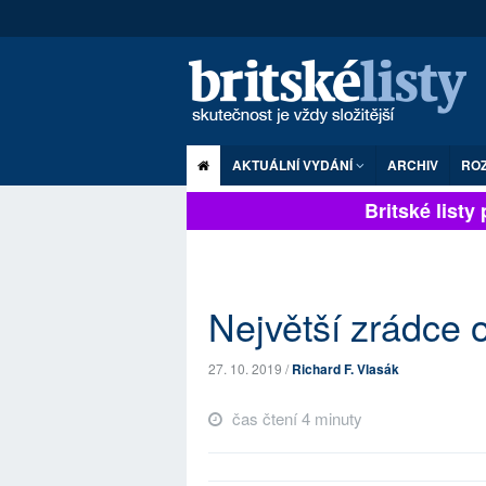
AKTUÁLNÍ VYDÁNÍ
ARCHIV
RO
Britské listy pl
Největší zrádce o
27. 10. 2019 /
Richard F. Vlasák
čas čtení 4 minuty