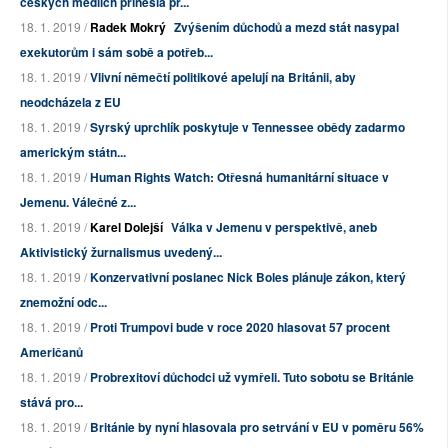
českých médiích přinesla pr...
18. 1. 2019 /
Radek Mokrý
Zvýšením důchodů a mezd stát nasypal
exekutorům i sám sobě a potřeb...
18. 1. 2019 /
Vlivní němečtí politikové apelují na Británii, aby
neodcházela z EU
18. 1. 2019 /
Syrský uprchlík poskytuje v Tennessee obědy zadarmo
americkým státn...
18. 1. 2019 /
Human Rights Watch: Otřesná humanitární situace v
Jemenu. Válečné z...
18. 1. 2019 /
Karel Dolejší
Válka v Jemenu v perspektivě, aneb
Aktivistický žurnalismus uvedený...
18. 1. 2019 /
Konzervativní poslanec Nick Boles plánuje zákon, který
znemožní odc...
18. 1. 2019 /
Proti Trumpovi bude v roce 2020 hlasovat 57 procent
Američanů
18. 1. 2019 /
Probrexitoví důchodci už vymřeli. Tuto sobotu se Británie
stává pro...
18. 1. 2019 /
Británie by nyní hlasovala pro setrvání v EU v poměru 56%