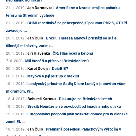
21. 1. 2019 /
Jan Darmovzal
Američané a Izraelci stojí na počátku
teroru na Středním východě
21. 1. 2019 /
ČHMI zanedbává nejnebezpečnější polutant PM2.5, ČT šíří
zavádějící ...
20. 1. 2019 /
Jan Čulík
Brexit: Theresa Mayová přichází se stále
šílenějšími návrhy, zatímc...
20. 1. 2019 /
Jiří Hlavenka
ČR: Hlas oceli a betonu
7. 6. 2020 /
Milí čtenáři a příznivci Britských listů
20. 1. 2019 /
Karel Dolejší
DějeBIS?
20. 1. 2019 /
Mayová a její přístup k brexitu
19. 1. 2019 /
Londýnský primátor Sadiq Khan: Londýn je otevřen všem
migrantům, Př...
18. 4. 2017 /
Bohumil Kartous
Diskutujte na Britských listech
19. 1. 2019 /
Brexit: Nemůžete se osvobodit od imaginárního útlaku
19. 1. 2019 /
Europoslanci podpořili plán seškrtat dotace pro ty členské
země EU,...
18. 1. 2019 /
Jan Čulík
Přehnaná posedlost Palachovým výročím v