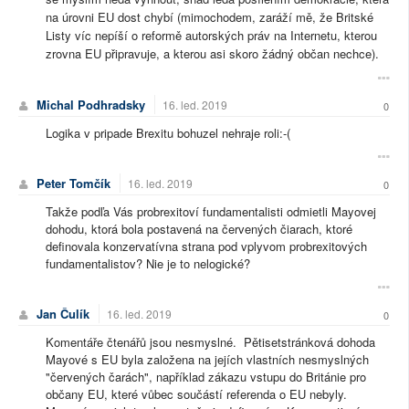
na úrovni EU dost chybí (mimochodem, zaráží mě, že Britské
Listy víc nepíší o reformě autorských práv na Internetu, kterou
zrovna EU připravuje, a kterou asi skoro žádný občan nechce).
Michal Podhradsky
16. led. 2019
0
Logika v pripade Brexitu bohuzel nehraje roli:-(
Peter Tomčík
16. led. 2019
0
Takže podľa Vás probrexitoví fundamentalisti odmietli Mayovej
dohodu, ktorá bola postavená na červených čiarach, ktoré
definovala konzervatívna strana pod vplyvom probrexitových
fundamentalistov? Nie je to nelogické?
Jan Čulík
16. led. 2019
0
Komentáře čtenářů jsou nesmyslné. Pětisetstránková dohoda
Mayové s EU byla založena na jejích vlastních nesmyslných
"červených čarách", například zákazu vstupu do Británie pro
občany EU, které vůbec součástí referenda o EU nebyly.