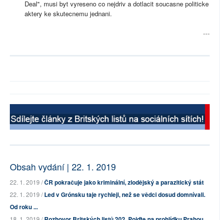
Deal", musi byt vyreseno co nejdriv a dotlacit soucasne politicke
aktery ke skutecnemu jednani.
Obsah vydání | 22. 1. 2019
22. 1. 2019 /
ČR pokračuje jako kriminální, zlodějský a parazitický stát
22. 1. 2019 /
Led v Grónsku taje rychleji, než se vědci dosud domnívali.
Od roku ...
18. 1. 2019 /
Rozhovor Britských listů 202. Pojďte na prohlídku Prahou.