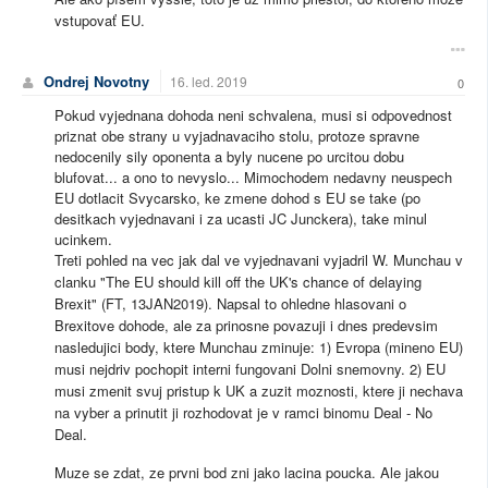
vstupovať EU.
Ondrej Novotny
16. led. 2019
0
Pokud vyjednana dohoda neni schvalena, musi si odpovednost
priznat obe strany u vyjadnavaciho stolu, protoze spravne
nedocenily sily oponenta a byly nucene po urcitou dobu
blufovat... a ono to nevyslo... Mimochodem nedavny neuspech
EU dotlacit Svycarsko, ke zmene dohod s EU se take (po
desitkach vyjednavani i za ucasti JC Junckera), take minul
ucinkem.
Treti pohled na vec jak dal ve vyjednavani vyjadril W. Munchau v
clanku "The EU should kill off the UK's chance of delaying
Brexit" (FT, 13JAN2019). Napsal to ohledne hlasovani o
Brexitove dohode, ale za prinosne povazuji i dnes predevsim
nasledujici body, ktere Munchau zminuje: 1) Evropa (mineno EU)
musi nejdriv pochopit interni fungovani Dolni snemovny. 2) EU
musi zmenit svuj pristup k UK a zuzit moznosti, ktere ji nechava
na vyber a prinutit ji rozhodovat je v ramci binomu Deal - No
Deal.
Muze se zdat, ze prvni bod zni jako lacina poucka. Ale jakou