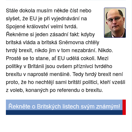
SOCIÁLNÍ SÍTĚ
Stále dokola musím někde číst nebo
slyšet, že EU je při vyjednávání na
RUBRIKY
Spojené království velmi tvrdá.
Řekněme si jeden zásadní fakt: kdyby
PLNÁ VERZE STRÁNEK
britská vláda a britská Sněmovna chtěly
tvrdý brexit, nikdo jim v tom nezabrání. Nikdo.
Prostě se to stane, ať EU udělá cokoli. Mezi
politiky v Británii jsou ovšem příznivci tvrdého
brexitu v naprosté menšině. Tedy tvrdý brexit není
proto, že ho nechtějí sami britští politici, kteří vzešli
z voleb, konaných po referendu o brexitu.