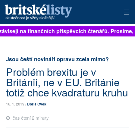
závisejí na finančních příspěvcích čtenářů. Prosíme, p
PŘIHLÁSIT
AKTUÁLNÍ VYDÁNÍ
Jsou čeští novináři opravu zcela mimo?
ARCHIV
Problém brexitu je v
ROZHOVORY
Británii, ne v EU. Británie
TÉMATA
totiž chce kvadraturu kruhu
NEJČTENĚJŠÍ ZA 7 DNÍ
16. 1. 2019 /
Boris Cvek
AUTOŘI
čas čtení 2 minuty
PŘÍSPĚVKY NA PROVOZ