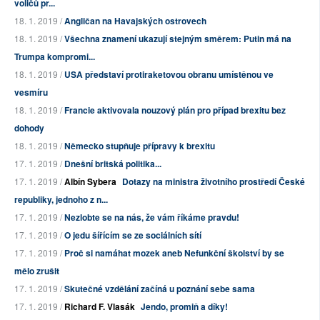
voličů pr...
18. 1. 2019 /
Angličan na Havajských ostrovech
18. 1. 2019 /
Všechna znamení ukazují stejným směrem: Putin má na
Trumpa kompromi...
18. 1. 2019 /
USA představí protiraketovou obranu umístěnou ve
vesmíru
18. 1. 2019 /
Francie aktivovala nouzový plán pro případ brexitu bez
dohody
18. 1. 2019 /
Německo stupňuje přípravy k brexitu
17. 1. 2019 /
Dnešní britská politika...
17. 1. 2019 /
Albín Sybera
Dotazy na ministra životního prostředí České
republiky, jednoho z n...
17. 1. 2019 /
Nezlobte se na nás, že vám říkáme pravdu!
17. 1. 2019 /
O jedu šířícím se ze sociálních sítí
17. 1. 2019 /
Proč si namáhat mozek aneb Nefunkční školství by se
mělo zrušit
17. 1. 2019 /
Skutečné vzdělání začíná u poznání sebe sama
17. 1. 2019 /
Richard F. Vlasák
Jendo, promiň a díky!