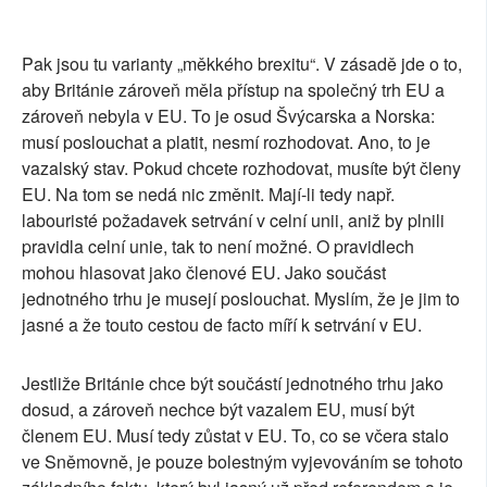
Pak jsou tu varianty „měkkého brexitu“. V zásadě jde o to,
aby Británie zároveň měla přístup na společný trh EU a
zároveň nebyla v EU. To je osud Švýcarska a Norska:
musí poslouchat a platit, nesmí rozhodovat. Ano, to je
vazalský stav. Pokud chcete rozhodovat, musíte být členy
EU. Na tom se nedá nic změnit. Mají-li tedy např.
labouristé požadavek setrvání v celní unii, aniž by plnili
pravidla celní unie, tak to není možné. O pravidlech
mohou hlasovat jako členové EU. Jako součást
jednotného trhu je musejí poslouchat. Myslím, že je jim to
jasné a že touto cestou de facto míří k setrvání v EU.
Jestliže Británie chce být součástí jednotného trhu jako
dosud, a zároveň nechce být vazalem EU, musí být
členem EU. Musí tedy zůstat v EU. To, co se včera stalo
ve Sněmovně, je pouze bolestným vyjevováním se tohoto