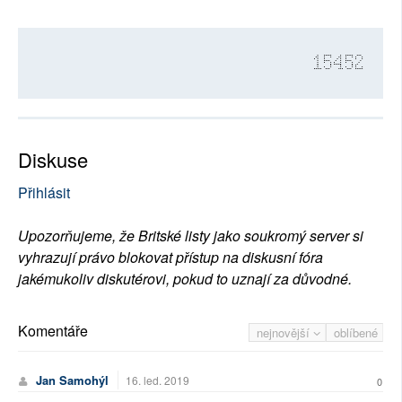
15452
Diskuse
Přihlásit
Upozorňujeme, že Britské listy jako soukromý server si
vyhrazují právo blokovat přístup na diskusní fóra
jakémukoliv diskutérovi, pokud to uznají za důvodné.
Komentáře
nejnovější
oblíbené
Jan Samohýl
16. led. 2019
0