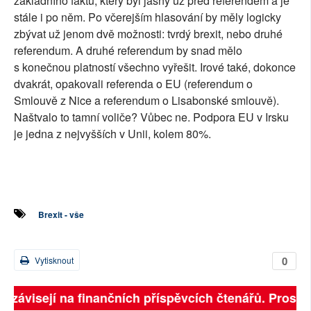
základního faktu, který byl jasný už před referendem a je
stále i po něm. Po včerejším hlasování by měly logicky
zbývat už jenom dvě možnosti: tvrdý brexit, nebo druhé
referendum. A druhé referendum by snad mělo
s konečnou platností všechno vyřešit. Irové také, dokonce
dvakrát, opakovali referenda o EU (referendum o
Smlouvě z Nice a referendum o Lisabonské smlouvě).
Naštvalo to tamní voliče? Vůbec ne. Podpora EU v Irsku
je jedna z nejvyšších v Unii, kolem 80%.
Brexit - vše
0
Vytisknout
ě závisejí na finančních příspěvcích čtenářů. Prosíme,