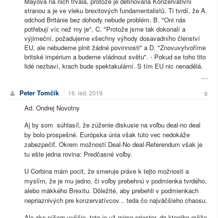
Mayová na nich trvala, protože je definována Konzervativní
stranou a je ve vleku brexitových fundamentalistů. Ti tvrdí, že A.
odchod Británie bez dohody nebude problém, B. "Oni nás
potřebují víc než my je", C. "Protože jsme tak dokonalí a
výjimeční, požadujeme všechny výhody dosavadního členství
EU, ale nebudeme plnit žádné povinnosti" a D. "Znovuvytvoříme
britské impérium a budeme vládnout světu". - Pokud se toho tito
lidé nezbaví, krach bude spektakulární. S tím EU nic nenadělá.
Peter Tomčík
16. led. 2019
0
Ad. Ondrej Novotny
Aj by som súhlasíl, že zúženie diskusie na voľbu deal-no deal
by bolo prospešné. Európska únia však túto vec nedokáže
zabezpečiť. Okrem možností Deal-No deal-Referendum však je
tu ešte jedna rovina: Predčasné voľby.
U Corbina mám pocit, že smeruje práve k tejto možnosti a
myslím, že je mu jedno, či voľby prebehnú v podmienka tvrdého,
alebo mäkkého Brexitu. Dôležité, aby prebehli v podmienkach
nepriaznivých pre konzervatívcov... teda čo najväčšieho chaosu.
Ale ako píšem vyššie, toto je už mimo priestor, do ktorého môže