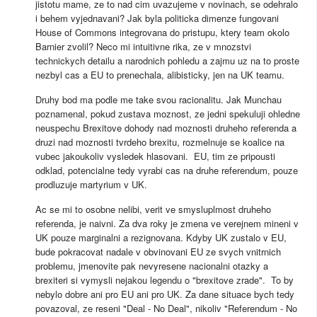
jistotu mame, ze to nad cim uvazujeme v novinach, se odehralo
i behem vyjednavani? Jak byla politicka dimenze fungovani
House of Commons integrovana do pristupu, ktery team okolo
Barnier zvolil? Neco mi intuitivne rika, ze v mnozstvi
technickych detailu a narodnich pohledu a zajmu uz na to proste
nezbyl cas a EU to prenechala, alibisticky, jen na UK teamu.
Druhy bod ma podle me take svou racionalitu. Jak Munchau
poznamenal, pokud zustava moznost, ze jedni spekuluji ohledne
neuspechu Brexitove dohody nad moznosti druheho referenda a
druzi nad moznosti tvrdeho brexitu, rozmelnuje se koalice na
vubec jakoukoliv vysledek hlasovani. EU, tim ze pripousti
odklad, potencialne tedy vyrabi cas na druhe referendum, pouze
prodluzuje martyrium v UK.
Ac se mi to osobne nelibi, verit ve smysluplmost druheho
referenda, je naivni. Za dva roky je zmena ve verejnem mineni v
UK pouze marginalni a rezignovana. Kdyby UK zustalo v EU,
bude pokracovat nadale v obvinovani EU ze svych vnitrnich
problemu, jmenovite pak nevyresene nacionalni otazky a
brexiteri si vymysli nejakou legendu o "brexitove zrade". To by
nebylo dobre ani pro EU ani pro UK. Za dane situace bych tedy
povazoval, ze reseni "Deal - No Deal", nikoliv "Referendum - No