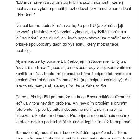
"EU musi zmenit svuj pristup k UK a zuzit moznosti, ktere ji
nechava na vyber a prinutit ji rozhodovat je v ramci binomu Deal
- No Deal."
Nesouhlasím. Jednak mám za to, že pro EU (a zejména její
nejvyšší představitele) je velmi výhodné, aby Británie zůstala
její součástí, a za druhé, ani bych nepovažoval za morální naše
britské spoluobčany tlačit do výsledku, který možná také
nechtějí.
Myšlenka, že by občané EU (nebo její instituce) měli Brity za
"odvážit se Brexit" (nebo si jen nevědět rady v nějakém vnitřním
konfliktu) nějak trestat mi připadá extrémně odporující myšlence
společného "občanství" v rámci EU (a principu subsidiarity). Asi
jste to tak nemyslel, ale myslím, že je třeba to říct.
Co by mělo být EU po tom, že se bude Brexit odkládat třeba 20
let? Já v tom nevidím problém. Ani nevidím problém s druhým
referendem, proč by britští občané nemohli změnit názor (a
hlasovat o konkrétní dohodě). Pro přijímání demokracie občany
je přece daleko podstatnější skutečná legitimita než ta papírová.
Samozřejmě, resentiment bude v každém společenství. Tomu
se myslím nedá vyhnout, snad leda posílením demokracie, která