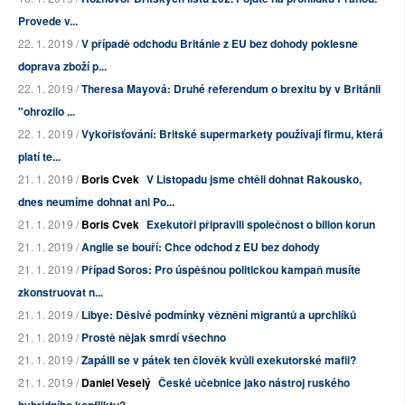
Provede v...
22. 1. 2019 /
V případě odchodu Británie z EU bez dohody poklesne
doprava zboží p...
22. 1. 2019 /
Theresa Mayová: Druhé referendum o brexitu by v Británii
"ohrozilo ...
22. 1. 2019 /
Vykořisťování: Britské supermarkety používají firmu, která
platí te...
21. 1. 2019 /
Boris Cvek
V Listopadu jsme chtěli dohnat Rakousko,
dnes neumíme dohnat ani Po...
21. 1. 2019 /
Boris Cvek
Exekutoři připravili společnost o bilion korun
21. 1. 2019 /
Anglie se bouří: Chce odchod z EU bez dohody
21. 1. 2019 /
Případ Soros: Pro úspěšnou politickou kampaň musíte
zkonstruovat n...
21. 1. 2019 /
Libye: Děsivé podmínky věznění migrantů a uprchlíků
21. 1. 2019 /
Prostě nějak smrdí všechno
21. 1. 2019 /
Zapálll se v pátek ten člověk kvůli exekutorské mafii?
21. 1. 2019 /
Daniel Veselý
České učebnice jako nástroj ruského
hybridního konfliktu?