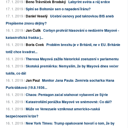
17. 1. 2019 /
Beno Trávníček Brodský
Labyrint světa a ráj srdce
17. 1. 2019 /
Splní se Boltonův sen o napadení Íránu?
17. 1. 2019 /
Daniel Veselý
Učební osnovy pod taktovkou BIS aneb
Přepíšeme znovu dějiny?
16. 1. 2019 /
Jan Čulík
Corbyn prohrál hlasování o nedůvěře Mayové -
katastrofická fraška j...
16. 1. 2019 /
Boris Cvek
Problém brexitu je v Británii, ne v EU. Británie
totiž chce kvadrat...
16. 1. 2019 /
Theresa Mayová zažila historické zostuzení v parlamentu
16. 1. 2019 /
Skotská premiérka: Nemyslím, že by Mayová dnes večer
tušila, co dál
16. 1. 2019 /
Jan Paul
Monitor Jana Paula: Zemřela sochařka Hana
Purkrábková (19.8.1936...
16. 1. 2019 /
Chaos: Pentagon začal stahovat vybavení ze Sýrie
16. 1. 2019 /
Katastrofální porážka Mayové ve sněmovně: Co dál?
16. 1. 2019 /
Může ve Venezuele vzniknout americko-ruská
bezpečnostní krize?
16. 1. 2019 /
New York Times: Trump opakovaně hovoří o tom, že by