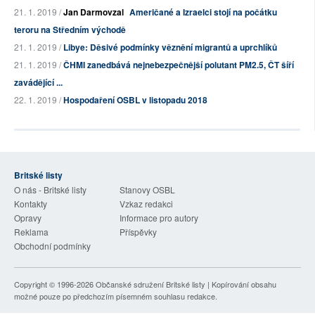
21. 1. 2019 /
Jan Darmovzal
Američané a Izraelci stojí na počátku
teroru na Středním východě
21. 1. 2019 /
Libye: Děsivé podmínky věznění migrantů a uprchlíků
21. 1. 2019 /
ČHMI zanedbává nejnebezpečnější polutant PM2.5, ČT šíří
zavádějící ...
22. 1. 2019 /
Hospodaření OSBL v listopadu 2018
Britské listy
O nás - Britské listy
Stanovy OSBL
Kontakty
Vzkaz redakci
Opravy
Informace pro autory
Reklama
Příspěvky
Obchodní podmínky
Copyright © 1996-2026
Občanské sdružení Britské listy
| Kopírování obsahu
možné pouze po předchozím písemném souhlasu redakce.