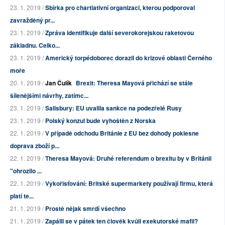
23. 1. 2019 /
Sbírka pro chartiativní organizaci, kterou podporoval
zavražděný pr...
23. 1. 2019 /
Zpráva identifikuje další severokorejskou raketovou
základnu. Celko...
23. 1. 2019 /
Americký torpédoborec dorazil do krizové oblasti Černého
moře
20. 1. 2019 /
Jan Čulík
Brexit: Theresa Mayová přichází se stále
šílenějšími návrhy, zatímc...
23. 1. 2019 /
Salisbury: EU uvalila sankce na podezřelé Rusy
23. 1. 2019 /
Polský konzul bude vyhoštěn z Norska
22. 1. 2019 /
V případě odchodu Británie z EU bez dohody poklesne
doprava zboží p...
22. 1. 2019 /
Theresa Mayová: Druhé referendum o brexitu by v Británii
"ohrozilo ...
22. 1. 2019 /
Vykořisťování: Britské supermarkety používají firmu, která
platí te...
21. 1. 2019 /
Prostě nějak smrdí všechno
21. 1. 2019 /
Zapálll se v pátek ten člověk kvůli exekutorské mafii?