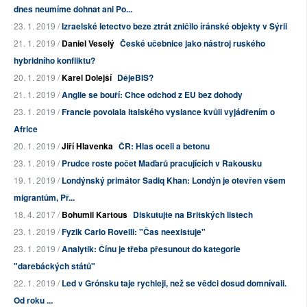
dnes neumíme dohnat ani Po...
23. 1. 2019 /
Izraelské letectvo beze ztrát zničilo íránské objekty v Sýrii
21. 1. 2019 /
Daniel Veselý
České učebnice jako nástroj ruského
hybridního konfliktu?
20. 1. 2019 /
Karel Dolejší
DějeBIS?
21. 1. 2019 /
Anglie se bouří: Chce odchod z EU bez dohody
23. 1. 2019 /
Francie povolala italského vyslance kvůli vyjádřením o
Africe
20. 1. 2019 /
Jiří Hlavenka
ČR: Hlas oceli a betonu
23. 1. 2019 /
Prudce roste počet Maďarů pracujících v Rakousku
19. 1. 2019 /
Londýnský primátor Sadiq Khan: Londýn je otevřen všem
migrantům, Př...
18. 4. 2017 /
Bohumil Kartous
Diskutujte na Britských listech
23. 1. 2019 /
Fyzik Carlo Rovelli: "Čas neexistuje"
23. 1. 2019 /
Analytik: Čínu je třeba přesunout do kategorie
"darebáckých států"
22. 1. 2019 /
Led v Grónsku taje rychleji, než se vědci dosud domnívali.
Od roku ...