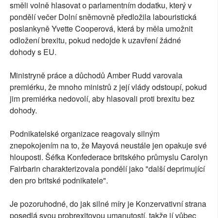
směli volně hlasovat o parlamentním dodatku, který v
pondělí večer Dolní sněmovně předložila labouristická
poslankyně Yvette Cooperová, která by měla umožnit
odložení brexitu, pokud nedojde k uzavření žádné
dohody s EU.
Ministryně práce a důchodů Amber Rudd varovala
premiérku, že mnoho ministrů z její vlády odstoupí, pokud
jim premiérka nedovolí, aby hlasovali proti brexitu bez
dohody.
Podnikatelské organizace reagovaly silným
znepokojením na to, že Mayová neustále jen opakuje své
hlouposti. Šéfka Konfederace britského průmyslu Carolyn
Fairbarin charakterizovala pondělí jako "další deprimující
den pro britské podnikatele".
Je pozoruhodné, do jak silné míry je Konzervativní strana
posedlá svou probrexitovou umanutostí, takže jí vůbec