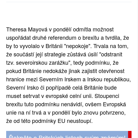
SOCIÁLNÍ SÍTĚ
RUBRIKY
Theresa Mayová v pondělí odmítla možnost
PLNÁ VERZE STRÁNEK
uspořádat druhé referendum o brexitu a tvrdila, že
by to vyvolalo v Británii "nepokoje". Trvala na tom,
že součástí její strategie zůstává úsilí "odstranit
tzv. severoirskou zarážku", tedy podmínku, že
pokud Británie nedokáže jinak zajistit otevřenost
hranice mezi Severním Irskem a Irskou republikou,
Severní Irsko či popřípadě celá Británie bude
muset setrvat v evropské celní unii. Stoupenci
brexitu tuto podmínku nenávidí, ovšem Evropská
unie na ní trvá a v pondělí bylo znovu potvrzeno,
že od této podmínky EU neustoupí.