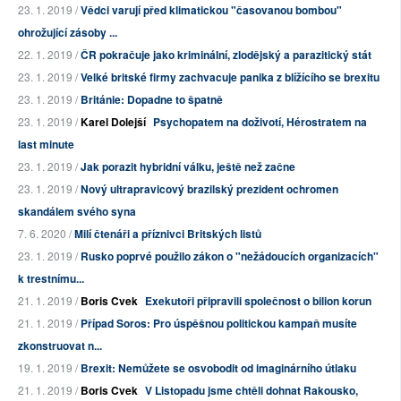
23. 1. 2019 /
Vědci varují před klimatickou "časovanou bombou"
ohrožující zásoby ...
22. 1. 2019 /
ČR pokračuje jako kriminální, zlodějský a parazitický stát
23. 1. 2019 /
Velké britské firmy zachvacuje panika z blížícího se brexitu
23. 1. 2019 /
Británie: Dopadne to špatně
23. 1. 2019 /
Karel Dolejší
Psychopatem na doživotí, Hérostratem na
last minute
23. 1. 2019 /
Jak porazit hybridní válku, ještě než začne
23. 1. 2019 /
Nový ultrapravicový brazilský prezident ochromen
skandálem svého syna
7. 6. 2020 /
Milí čtenáři a příznivci Britských listů
23. 1. 2019 /
Rusko poprvé použilo zákon o "nežádoucích organizacích"
k trestnímu...
21. 1. 2019 /
Boris Cvek
Exekutoři připravili společnost o bilion korun
21. 1. 2019 /
Případ Soros: Pro úspěšnou politickou kampaň musíte
zkonstruovat n...
19. 1. 2019 /
Brexit: Nemůžete se osvobodit od imaginárního útlaku
21. 1. 2019 /
Boris Cvek
V Listopadu jsme chtěli dohnat Rakousko,