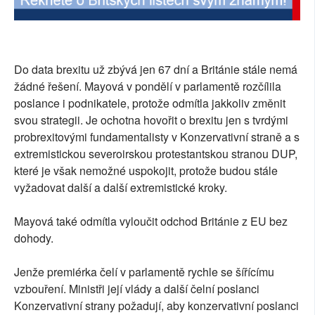
Do data brexitu už zbývá jen 67 dní a Británie stále nemá
žádné řešení. Mayová v pondělí v parlamentě rozčílila
poslance i podnikatele, protože odmítla jakkoliv změnit
svou strategii. Je ochotna hovořit o brexitu jen s tvrdými
probrexitovými fundamentalisty v Konzervativní straně a s
extremistickou severoirskou protestantskou stranou DUP,
které je však nemožné uspokojit, protože budou stále
vyžadovat další a další extremistické kroky.
Mayová také odmítla vyloučit odchod Británie z EU bez
dohody.
Jenže premiérka čelí v parlamentě rychle se šířícímu
vzbouření. Ministři její vlády a další čelní poslanci
Konzervativní strany požadují, aby konzervativní poslanci