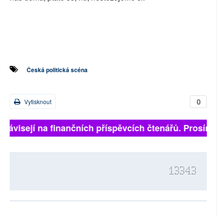
Česká politická scéna
0
Vytisknout
 závisejí na finančních příspěvcích čtenářů. Prosíme, 
13343