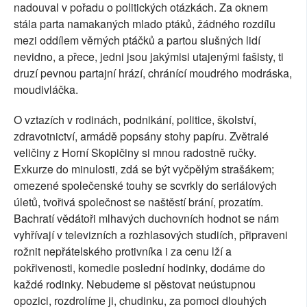
nadouval v pořadu o politických otázkách. Za oknem
stála parta namakaných mlado ptáků, žádného rozdílu
mezi oddílem věrných ptáčků a partou slušných lidí
nevidno, a přece, jedni jsou jakýmisi utajenými fašisty, ti
druzí pevnou partajní hrází, chránící moudrého modráska,
moudivláčka.
O vztazích v rodinách, podnikání, politice, školství,
zdravotnictví, armádě popsány stohy papíru. Zvětralé
veličiny z Horní Skopičiny si mnou radostně ručky.
Exkurze do minulosti, zdá se být vyčpělým strašákem;
omezené společenské touhy se scvrkly do seriálových
úletů, tvořivá společnost se naštěstí brání, prozatím.
Bachratí vědátoři mlhavých duchovních hodnot se nám
vyhřívají v televizních a rozhlasových studiích, připraveni
rožnit nepřátelského protivníka i za cenu lží a
pokřivenosti, komedie poslední hodinky, dodáme do
každé rodinky. Nebudeme si pěstovat neústupnou
opozici, rozdrolíme ji, chudinku, za pomoci dlouhých