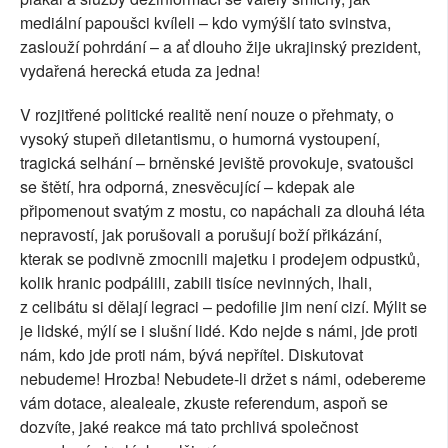
mediální papoušci kvíleli – kdo vymýšlí tato svinstva,
zaslouží pohrdání – a ať dlouho žije ukrajinský prezident,
vydařená herecká etuda za jedna!
V rozjitřené politické realitě není nouze o přehmaty, o
vysoký stupeň diletantismu, o humorná vystoupení,
tragická selhání – brněnské jeviště provokuje, svatoušci
se štětí, hra odporná, znesvěcující – kdepak ale
připomenout svatým z mostu, co napáchali za dlouhá léta
nepravostí, jak porušovali a porušují boží přikázání,
kterak se podivně zmocnili majetku i prodejem odpustků,
kolik hranic podpálili, zabili tisíce nevinných, lhali,
z celibátu si dělají legraci – pedofilie jim není cizí. Mýlit se
je lidské, mýlí se i slušní lidé. Kdo nejde s námi, jde proti
nám, kdo jde proti nám, bývá nepřítel. Diskutovat
nebudeme! Hrozba! Nebudete-li držet s námi, odebereme
vám dotace, alealeale, zkuste referendum, aspoň se
dozvíte, jaké reakce má tato prchlivá společnost