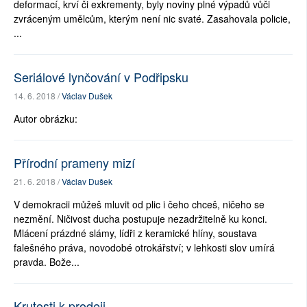
deformací, krví či exkrementy, byly noviny plné výpadů vůči
zvráceným umělcům, kterým není nic svaté. Zasahovala policie,
...
Seriálové lynčování v Podřipsku
14. 6. 2018 /
Václav Dušek
Autor obrázku:
Přírodní prameny mizí
21. 6. 2018 /
Václav Dušek
V demokracii můžeš mluvit od plic i čeho chceš, ničeho se
nezmění. Ničivost ducha postupuje nezadržitelně ku konci.
Mlácení prázdné slámy, lídři z keramické hlíny, soustava
falešného práva, novodobé otrokářství; v lehkosti slov umírá
pravda. Bože...
Krutosti k prodeji