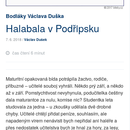
SOCIÁLNÍ SÍTĚ
Bodláky Václava Duška
RUBRIKY
Halabala v Podřipsku
PLNÁ VERZE STRÁNEK
7. 6. 2018 /
Václav Dušek
čas čtení 6 minut
Maturitní opakovaná bída potrápila žactvo, rodiče,
příbuzné – učitelé souboj vyhráli. Někdo prý září, a někdo
až v září. Pomstychtivost nevyhynula, podučitelka češtiny
dala maturantce za nulu, komise nic? Studentka leta
studovala za jedna – u zkoušky udělala dvě drobné
chyby. Učitelé chtějí přidat peníze, souhlasím, ale
napadeným virem nenávisti bych nepřidal ani haléře a
přes nedostatek učitelstva bych je hnal za hory, za lesy,