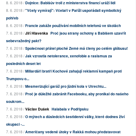
8. 6. 2018 /
Dojnice: Babišův troll z ministerstva financí uráží lidi
8. 6. 2018 /
"Včely vymírají": Včelaři v Paříži uspořádali symbolický
pohřeb
8. 6. 2018 /
Francie zakáže používání mobilních telefonů ve školách
7. 6. 2018 /
Jiří Hlavenka
Proč jsou strany ochotny s Babišem uzavřít
sebevražedný pakt?
7. 6. 2018 /
Společnost přátel ploché Země má členy po celém glóbusu!
7. 6. 2018 /
Jak vzrostla netolerance, xenofobie a rasismus za
posledních deset let
7. 6. 2018 /
Miliardáři bratři Kochové zahajují reklamní kampaň proti
Trumpovu o...
7. 6. 2018 /
Mesmerizující garáž pro jízdní kola v Utrechtu...
7. 6. 2018 /
Proč je důležité zabránit Facebooku, aby pronikal do našeho
soukrom...
7. 6. 2018 /
Václav Dušek
Halabala v Podřipsku
7. 6. 2018 /
O mýtech a důsledcích šestidenní války, které dodnes živí
okupaci -...
7. 6. 2018 /
Američany vedené útoky v Rakká mohou představovat