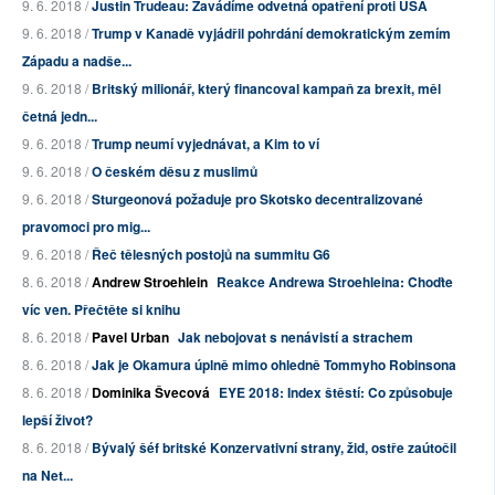
9. 6. 2018 /
Justin Trudeau: Zavádíme odvetná opatření proti USA
9. 6. 2018 /
Trump v Kanadě vyjádřil pohrdání demokratickým zemím
Západu a nadše...
9. 6. 2018 /
Britský milionář, který financoval kampaň za brexit, měl
četná jedn...
9. 6. 2018 /
Trump neumí vyjednávat, a Kim to ví
9. 6. 2018 /
O českém děsu z muslimů
9. 6. 2018 /
Sturgeonová požaduje pro Skotsko decentralizované
pravomoci pro mig...
9. 6. 2018 /
Řeč tělesných postojů na summitu G6
8. 6. 2018 /
Andrew Stroehlein
Reakce Andrewa Stroehleina: Choďte
víc ven. Přečtěte si knihu
8. 6. 2018 /
Pavel Urban
Jak nebojovat s nenávistí a strachem
8. 6. 2018 /
Jak je Okamura úplně mimo ohledně Tommyho Robinsona
8. 6. 2018 /
Dominika Švecová
EYE 2018: Index štěstí: Co způsobuje
lepší život?
8. 6. 2018 /
Bývalý šéf britské Konzervativní strany, žid, ostře zaútočil
na Net...