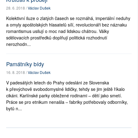
28. 6. 2018 /
Václav Dušek
Kolektivní iluze o zlatých časech se rozmáhá, imperiální neduhy
a omyly apoštolských hlasatelů sílí, revolucionáři bez náznaku
romantismus usilují o moc nad lidskou chátrou. Války
sdělovacích prostředků doplňují politická rozhodnutí
nerozhodn...
Památníky bídy
16. 8. 2018 /
Václav Dušek
V padesátých letech do Prahy odesláni ze Slovenska
k převýchově svobodomyslné lidičky, tehdy se jim ještě říkalo
cikáni. Karlínské parky obležené rodinami – dětí jako smetí.
Práce se pro etnikum nenašla – fabriky potřebovaly odborníky,
bytů n...