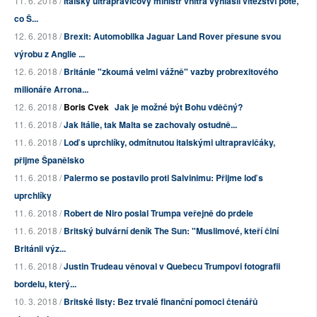
11. 6. 2018 /
Italský ultrapravicový ministr vnitra vyhlásil vítězství poté,
co Š...
12. 6. 2018 /
Brexit: Automobilka Jaguar Land Rover přesune svou
výrobu z Anglie ...
12. 6. 2018 /
Británie "zkoumá velmi vážně" vazby probrexitového
milionáře Arrona...
12. 6. 2018 /
Boris Cvek
Jak je možné být Bohu vděčný?
11. 6. 2018 /
Jak Itálie, tak Malta se zachovaly ostudně...
11. 6. 2018 /
Loď s uprchlíky, odmítnutou italskými ultrapravičáky,
přijme Španělsko
11. 6. 2018 /
Palermo se postavilo proti Salvinimu: Přijme loď s
uprchlíky
11. 6. 2018 /
Robert de Niro poslal Trumpa veřejně do prdele
11. 6. 2018 /
Britský bulvární deník The Sun: "Muslimové, kteří činí
Británii výz...
11. 6. 2018 /
Justin Trudeau věnoval v Quebecu Trumpovi fotografii
bordelu, který...
10. 3. 2018 /
Britské listy: Bez trvalé finanční pomoci čtenářů