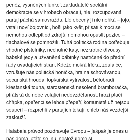
peněz, vysněných funkcí; zakladatelé sociální
demokracie se v hrobech obracejí, hle, rozcupovaná
partaj páchá samovraždu. Lid obecný jí nic neříká – jojo,
vstali noví bojovníci, hoši jako květ, přisáti k moci se
nemohou odlepit od zdrojů, nemohou opustit pozice –
tlachalové se pomnožili. Tuhá politická rodina potřebuje
vhodné pistolníky, nechutné katy, nezkrotné divousy,
babské jedy a užvaněné bábinky nastrčené do přední
řady uvadajících stran. Kdeže mokrá trička, zoufalče,
vzrušuje nás politická honička, hra na schovávanou,
socanská hrouda, topkařská vytrvalost, bělobradí
křesťanská touha, starostenská nesolená bramboračka,
pirátská do nebe volající nedovzdělanost; hrozí ptačí
chřipka, opeřenci se lehce přepeří, komunisté už nejsou
soupeři – rozprchlí v partajích tokají, chléb náš vezdejší
zaslouží.
Halabala průvod pozdravuje Evropu – jakpak je dnes u
nás doma, ptáte se, nu, nestěžujeme si.