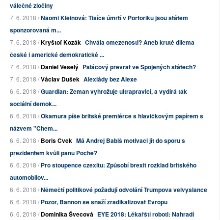
válečné zločiny
7. 6. 2018 /
Naomi Kleinová: Tisíce úmrtí v Portoriku jsou státem
sponzorovaná m...
7. 6. 2018 /
Kryštof Kozák
Chvála omezenosti? Aneb kruté dilema
české i americké demokratické ...
7. 6. 2018 /
Daniel Veselý
Palácový převrat ve Spojených státech?
7. 6. 2018 /
Václav Dušek
Alexiády bez Alexe
6. 6. 2018 /
Guardian: Zeman vyhrožuje ultrapravicí, a vydírá tak
sociální demok...
6. 6. 2018 /
Okamura píše britské premiérce s hlavičkovým papírem s
názvem "Chem...
6. 6. 2018 /
Boris Cvek
Má Andrej Babiš motivaci jít do sporu s
prezidentem kvůli panu Poche?
6. 6. 2018 /
Pro stoupence czexitu: Způsobí brexit rozklad britského
automobilov...
6. 6. 2018 /
Němečtí politikové požadují odvolání Trumpova velvyslance
6. 6. 2018 /
Pozor, Bannon se snaží zradikalizovat Evropu
6. 6. 2018 /
Dominika Švecová
EYE 2018: Lékařští roboti: Nahradí