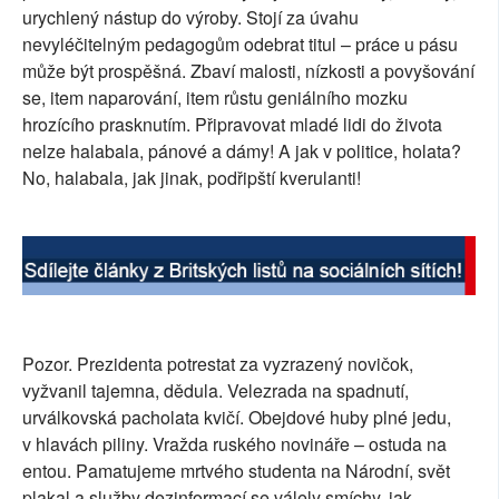
urychlený nástup do výroby. Stojí za úvahu
nevyléčitelným pedagogům odebrat titul – práce u pásu
může být prospěšná. Zbaví malosti, nízkosti a povyšování
se, item naparování, item růstu geniálního mozku
hrozícího prasknutím. Připravovat mladé lidi do života
nelze halabala, pánové a dámy! A jak v politice, holata?
No, halabala, jak jinak, podřipští kverulanti!
Pozor. Prezidenta potrestat za vyzrazený novičok,
vyžvanil tajemna, dědula. Velezrada na spadnutí,
urválkovská pacholata kvičí. Obejdové huby plné jedu,
v hlavách piliny. Vražda ruského novináře – ostuda na
entou. Pamatujeme mrtvého studenta na Národní, svět
plakal a služby dezinformací se válely smíchy, jak