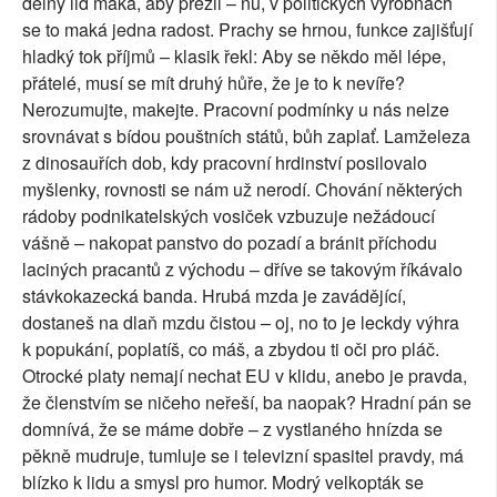
dělný lid maká, aby přežil – nu, v politických výrobnách
se to maká jedna radost. Prachy se hrnou, funkce zajišťují
hladký tok příjmů – klasik řekl: Aby se někdo měl lépe,
přátelé, musí se mít druhý hůře, že je to k nevíře?
Nerozumujte, makejte. Pracovní podmínky u nás nelze
srovnávat s bídou pouštních států, bůh zaplať. Lamželeza
z dinosauřích dob, kdy pracovní hrdinství posilovalo
myšlenky, rovnosti se nám už nerodí. Chování některých
rádoby podnikatelských vosiček vzbuzuje nežádoucí
vášně – nakopat panstvo do pozadí a bránit příchodu
laciných pracantů z východu – dříve se takovým říkávalo
stávkokazecká banda. Hrubá mzda je zavádějící,
dostaneš na dlaň mzdu čistou – oj, no to je leckdy výhra
k popukání, poplatíš, co máš, a zbydou ti oči pro pláč.
Otrocké platy nemají nechat EU v klidu, anebo je pravda,
že členstvím se ničeho neřeší, ba naopak? Hradní pán se
domnívá, že se máme dobře – z vystlaného hnízda se
pěkně mudruje, tumluje se i televizní spasitel pravdy, má
blízko k lidu a smysl pro humor. Modrý velkopták se