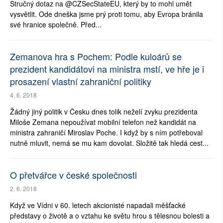
Stručný dotaz na @CZSecStateEU, který by to mohl umět
vysvětlit. Ode dneška jsme prý proti tomu, aby Evropa bránila
své hranice společně. Před...
Zemanova hra s Pochem: Podle kuloárů se
prezident kandidátovi na ministra mstí, ve hře je i
prosazení vlastní zahraniční politiky
4. 6. 2018
Žádný jiný politik v Česku dnes tolik neželí zvyku prezidenta
Miloše Zemana nepoužívat mobilní telefon než kandidát na
ministra zahraničí Miroslav Poche. I když by s ním potřeboval
nutně mluvit, nemá se mu kam dovolat. Složitě tak hledá cest...
O přetvářce v české společnosti
2. 6. 2018
Když ve Vídni v 60. letech akcionisté napadali měšťacké
představy o životě a o vztahu ke světu hrou s tělesnou bolesti a