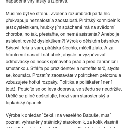
napadená viry lásky a lžipráva.
Musíme být ve střehu. Zvolená rozumbradí parta hic
překvapuje neznalostí a zaostalostí. Pirátský kormidelník
jest dyslektikem, hrubky jím spáchané má na svědomí
choroba, no tak, přestaňte, on nemá asistenta? Anebo je
asistent rovněž dyslektikem?! Výrok o dětském básníkovi
Sýsovi, řeknu vám, pirátská šlechto, mlčeti zlato. A za
hranicemi nasadit náhubek, abyste nevyzpěvovali
odrhovačky od necek špinavého prádla před zahraniční
smetánkou. Střílíte po prezidentovi a netrefíte terč, styďte
se, koumáci. Prozatím zaostáváte v politickém pelotonu a
vzbuzujete hořké rozpaky. Politika a politikaření není
totéž. Potácíte se od leva doprava, ve středu se neudržíte.
Určitě se pilně doškolujte, hrozí vám starostenský a
topkařský úpadek.
Výroba k ohledání čeká i na veselého Babuše, musí
poznat, vyhraněný státnický starokomik, za kolik vlastně