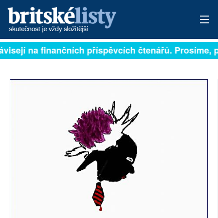
visejí na finančních příspěvcích čtenářů. Prosíme, při
PŘIHLÁSIT
AKTUÁLNÍ VYDÁNÍ
ARCHIV
ROZHOVORY
TÉMATA
NEJČTENĚJŠÍ ZA 7 DNÍ
AUTOŘI
PŘÍSPĚVKY NA PROVOZ