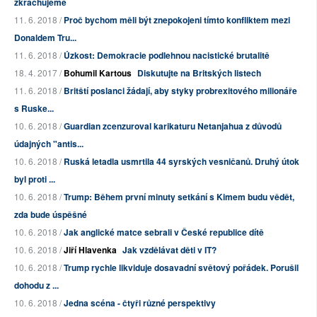
zkrachujeme
11. 6. 2018 /
Proč bychom měli být znepokojeni tímto konfliktem mezi
Donaldem Tru...
11. 6. 2018 /
Úzkost: Demokracie podlehnou nacistické brutalitě
18. 4. 2017 /
Bohumil Kartous
Diskutujte na Britských listech
11. 6. 2018 /
Britští poslanci žádají, aby styky probrexitového milionáře
s Ruske...
10. 6. 2018 /
Guardian zcenzuroval karikaturu Netanjahua z důvodů
údajných "antis...
10. 6. 2018 /
Ruská letadla usmrtila 44 syrských vesničanů. Druhý útok
byl proti ...
10. 6. 2018 /
Trump: Během první minuty setkání s Kimem budu vědět,
zda bude úspěšné
10. 6. 2018 /
Jak anglické matce sebrali v České republice dítě
10. 6. 2018 /
Jiří Hlavenka
Jak vzdělávat děti v IT?
10. 6. 2018 /
Trump rychle likviduje dosavadní světový pořádek. Porušil
dohodu z ...
10. 6. 2018 /
Jedna scéna - čtyři různé perspektivy