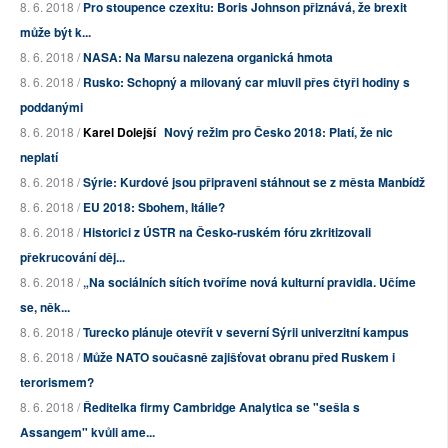
8. 6. 2018 /
Pro stoupence czexitu: Boris Johnson přiznává, že brexit
může být k...
8. 6. 2018 /
NASA: Na Marsu nalezena organická hmota
8. 6. 2018 /
Rusko: Schopný a milovaný car mluvil přes čtyři hodiny s
poddanými
8. 6. 2018 /
Karel Dolejší
Nový režim pro Česko 2018: Platí, že nic
neplatí
8. 6. 2018 /
Sýrie: Kurdové jsou připraveni stáhnout se z města Manbídž
8. 6. 2018 /
EU 2018: Sbohem, Itálie?
8. 6. 2018 /
Historici z ÚSTR na Česko-ruském fóru zkritizovali
překrucování děj...
8. 6. 2018 /
„Na sociálních sítích tvoříme nová kulturní pravidla. Učíme
se, něk...
8. 6. 2018 /
Turecko plánuje otevřít v severní Sýrii univerzitní kampus
8. 6. 2018 /
Může NATO současně zajišťovat obranu před Ruskem i
terorismem?
8. 6. 2018 /
Ředitelka firmy Cambridge Analytica se "sešla s
Assangem" kvůli ame...