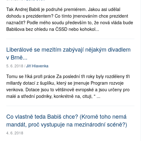
Tak Andrej Babiš je podruhé premiérem. Jakou asi udělal
dohodu s prezidentem? Co tímto jmenováním chce prezident
naznačit? Podle mého soudu především to, že nová vláda bude
Babišova bez ohledu na ČSSD nebo kohokol...
Liberálové se mezitím zabývají nějakým divadlem
v Brně...
5. 6. 2018 /
Jiří Hlavenka
Tomu se říká profi práce Za poslední tři roky byly rozděleny tři
miliardy dotací z šuplíku, který se jmenuje Program rozvoje
venkova. Dotace jsou to většinově evropské a jsou určeny pro
malé a střední podniky, konkrétně na, cituji, " ...
Co vlastně teda Babiš chce? (Kromě toho nemá
mandát, proč vystupuje na mezinárodní scéně?)
4. 6. 2018