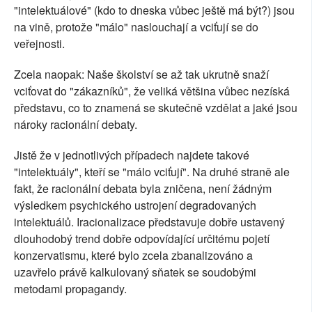
"intelektuálové" (kdo to dneska vůbec ještě má být?) jsou
na vině, protože "málo" naslouchají a vciťují se do
veřejnosti.
Zcela naopak: Naše školství se až tak ukrutně snaží
vciťovat do "zákazníků", že veliká většina vůbec nezíská
představu, co to znamená se skutečně vzdělat a jaké jsou
nároky racionální debaty.
Jistě že v jednotlivých případech najdete takové
"intelektuály", kteří se "málo vciťují". Na druhé straně ale
fakt, že racionální debata byla zničena, není žádným
výsledkem psychického ustrojení degradovaných
intelektuálů. Iracionalizace představuje dobře ustavený
dlouhodobý trend dobře odpovídající určitému pojetí
konzervatismu, které bylo zcela zbanalizováno a
uzavřelo právě kalkulovaný sňatek se soudobými
metodami propagandy.