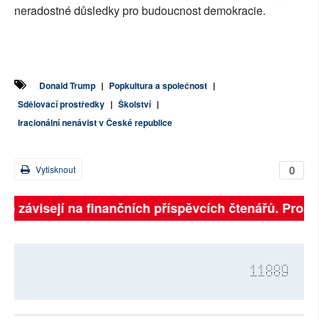
neradostné důsledky pro budoucnost demokracie.
Donald Trump
|
Popkultura a společnost
|
Sdělovací prostředky
|
Školství
|
Iracionální nenávist v České republice
0
Vytisknout
ně závisejí na finančních příspěvcích čtenářů. Prosím
11889