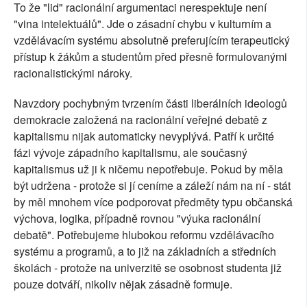
To že "lid" racionální argumentaci nerespektuje není
"vina intelektuálů". Jde o zásadní chybu v kulturním a
vzdělávacím systému absolutně preferujícím terapeutický
přístup k žákům a studentům před přesně formulovanými
racionalistickými nároky.
Navzdory pochybným tvrzením části liberálních ideologů
demokracie založená na racionální veřejné debatě z
kapitalismu nijak automaticky nevyplývá. Patří k určité
fázi vývoje západního kapitalismu, ale současný
kapitalismus už ji k ničemu nepotřebuje. Pokud by měla
být udržena - protože si jí ceníme a záleží nám na ní - stát
by měl mnohem více podporovat předměty typu občanská
výchova, logika, případně rovnou "výuka racionální
debatě". Potřebujeme hlubokou reformu vzdělávacího
systému a programů, a to již na základních a středních
školách - protože na univerzitě se osobnost studenta již
pouze dotváří, nikoliv nějak zásadně formuje.