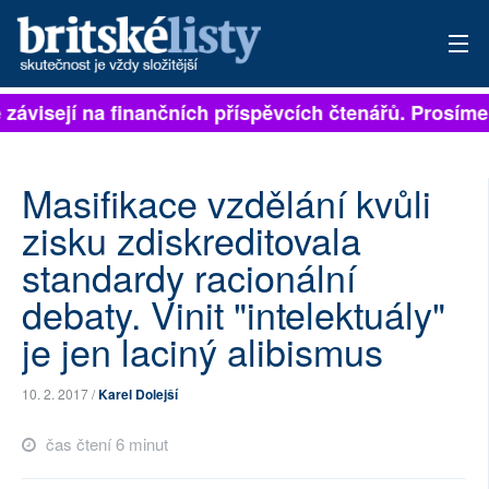
 závisejí na finančních příspěvcích čtenářů. Prosíme, 
PŘIHLÁSIT
AKTUÁLNÍ VYDÁNÍ
Masifikace vzdělání kvůli
ARCHIV
zisku zdiskreditovala
standardy racionální
ROZHOVORY
debaty. Vinit "intelektuály"
TÉMATA
je jen laciný alibismus
NEJČTENĚJŠÍ ZA 7 DNÍ
10. 2. 2017 /
Karel Dolejší
AUTOŘI
čas čtení 6 minut
PŘÍSPĚVKY NA PROVOZ