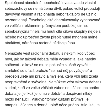
Společnost absolutně neochotná investovat do vlastní
sebezáchovy se nemá čemu divit, pokud voliči propadají
davovým vášním a racionalita nebo fakta pro ně už nic
neznamenají. Psychologické charakteristiky vycepované
ve voličích reklamním průmyslem podbízejícím se
sebebezvýznamnějšímu hnutí citů cílové skupiny nejde z
ničeho nic uprostřed života přebít nutně mnohem méně
atraktivní, náročnou racionální disciplínou.
Nemůžete vést racionální debatu s někým, kdo vůbec
neví, jak by taková debata měla vypadat a jaké nároky
splňovat - a když se mu to pokusíte slušně vysvětlit,
smrtelně se urazí, protože "se nad něj povyšujete" a
předepisujete mu pravidla myšlení, která vidí jako zcela
neoprávněná a svévolná. Nemůžete vést takovou debatu
s lidmi, kteří ve velké většině vůbec netuší, co racionální
debata je, jelikož je tomu v dětství a dospívání nikdy
nikdo nenaučil. Všudypřítomný kulturní průmysl je
naopak učí dnes a denně úplně něco jiného. Vtlouká jim