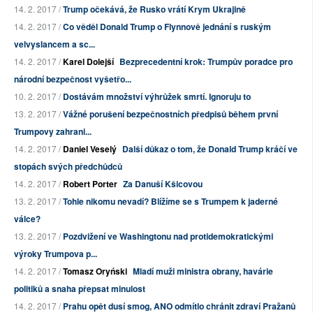
14. 2. 2017 /
Trump očekává, že Rusko vrátí Krym Ukrajině
14. 2. 2017 /
Co věděl Donald Trump o Flynnově jednání s ruským
velvyslancem a sc...
14. 2. 2017 /
Karel Dolejší
Bezprecedentní krok: Trumpův poradce pro
národní bezpečnost vyšetřo...
10. 2. 2017 /
Dostávám množství výhrůžek smrtí. Ignoruju to
13. 2. 2017 /
Vážné porušení bezpečnostních předpisů během první
Trumpovy zahrani...
14. 2. 2017 /
Daniel Veselý
Další důkaz o tom, že Donald Trump kráčí ve
stopách svých předchůdců
14. 2. 2017 /
Robert Porter
Za Danuší Kšicovou
13. 2. 2017 /
Tohle nikomu nevadí? Blížíme se s Trumpem k jaderné
válce?
13. 2. 2017 /
Pozdvižení ve Washingtonu nad protidemokratickými
výroky Trumpova p...
14. 2. 2017 /
Tomasz Oryński
Mladí muži ministra obrany, havárie
politiků a snaha přepsat minulost
14. 2. 2017 /
Prahu opět dusí smog, ANO odmítlo chránit zdraví Pražanů