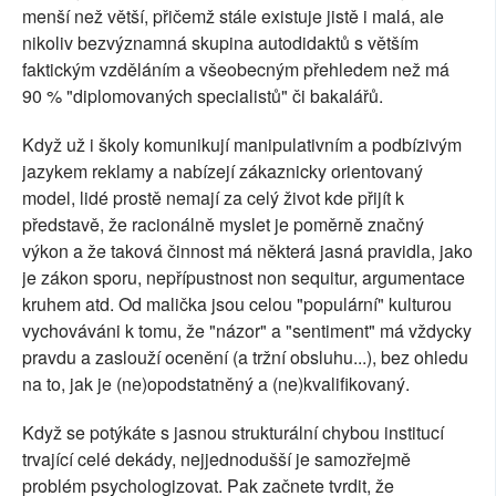
menší než větší, přičemž stále existuje jistě i malá, ale
nikoliv bezvýznamná skupina autodidaktů s větším
faktickým vzděláním a všeobecným přehledem než má
90 % "diplomovaných specialistů" či bakalářů.
Když už i školy komunikují manipulativním a podbízivým
jazykem reklamy a nabízejí zákaznicky orientovaný
model, lidé prostě nemají za celý život kde přijít k
představě, že racionálně myslet je poměrně značný
výkon a že taková činnost má některá jasná pravidla, jako
je zákon sporu, nepřípustnost non sequitur, argumentace
kruhem atd. Od malička jsou celou "populární" kulturou
vychováváni k tomu, že "názor" a "sentiment" má vždycky
pravdu a zaslouží ocenění (a tržní obsluhu...), bez ohledu
na to, jak je (ne)opodstatněný a (ne)kvalifikovaný.
Když se potýkáte s jasnou strukturální chybou institucí
trvající celé dekády, nejjednodušší je samozřejmě
problém psychologizovat. Pak začnete tvrdit, že