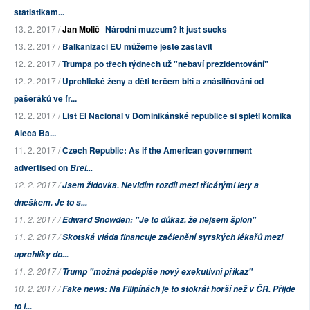
statistikam...
13. 2. 2017 /
Jan Molič
Národní muzeum? It just sucks
13. 2. 2017 /
Balkanizaci EU můžeme ještě zastavit
12. 2. 2017 /
Trumpa po třech týdnech už "nebaví prezidentování"
12. 2. 2017 /
Uprchlické ženy a děti terčem bití a znásilňování od
pašeráků ve fr...
12. 2. 2017 /
List El Nacional v Dominikánské republice si spletl komika
Aleca Ba...
11. 2. 2017 /
Czech Republic: As if the American government
advertised on
Brei...
12. 2. 2017 /
Jsem židovka. Nevidím rozdíl mezi třicátými lety a
dneškem. Je to s...
11. 2. 2017 /
Edward Snowden: "Je to důkaz, že nejsem špion"
11. 2. 2017 /
Skotská vláda financuje začlenění syrských lékařů mezi
uprchlíky do...
11. 2. 2017 /
Trump "možná podepíše nový exekutivní příkaz"
10. 2. 2017 /
Fake news: Na Filipínách je to stokrát horší než v ČR. Přijde
to i...