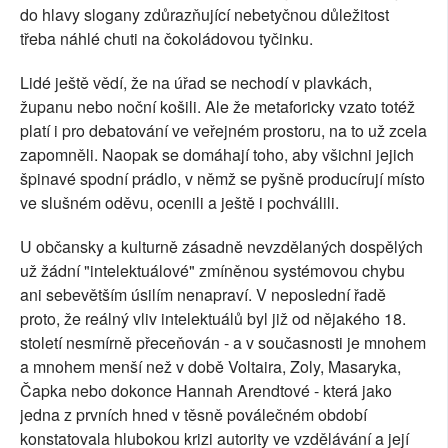
do hlavy slogany zdůrazňující nebetyčnou důležitost
třeba náhlé chuti na čokoládovou tyčinku.
Lidé ještě vědí, že na úřad se nechodí v plavkách,
županu nebo noční košili. Ale že metaforicky vzato totéž
platí i pro debatování ve veřejném prostoru, na to už zcela
zapomněli. Naopak se domáhají toho, aby všichni jejich
špinavé spodní prádlo, v němž se pyšně producírují místo
ve slušném oděvu, ocenili a ještě i pochválili.
U občansky a kulturně zásadně nevzdělaných dospělých
už žádní "intelektuálové" zmíněnou systémovou chybu
ani sebevětším úsilím nenapraví. V neposlední řadě
proto, že reálný vliv intelektuálů byl již od nějakého 18.
století nesmírně přeceňován - a v současnosti je mnohem
a mnohem menší než v době Voltaira, Zoly, Masaryka,
Čapka nebo dokonce Hannah Arendtové - která jako
jedna z prvních hned v těsně poválečném období
konstatovala hlubokou krizi autority ve vzdělávání a její