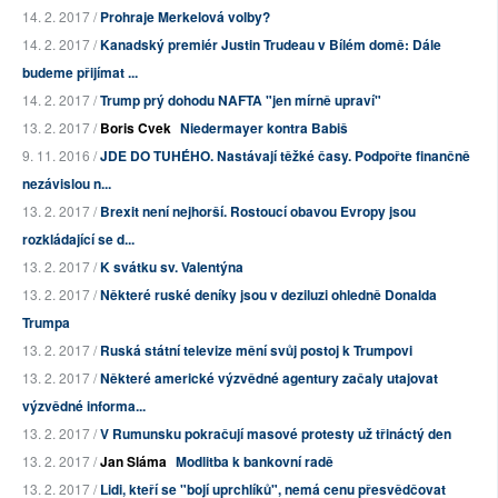
14. 2. 2017 /
Prohraje Merkelová volby?
14. 2. 2017 /
Kanadský premiér Justin Trudeau v Bílém domě: Dále
budeme přijímat ...
14. 2. 2017 /
Trump prý dohodu NAFTA "jen mírně upraví"
13. 2. 2017 /
Boris Cvek
Niedermayer kontra Babiš
9. 11. 2016 /
JDE DO TUHÉHO. Nastávají těžké časy. Podpořte finančně
nezávislou n...
13. 2. 2017 /
Brexit není nejhorší. Rostoucí obavou Evropy jsou
rozkládající se d...
13. 2. 2017 /
K svátku sv. Valentýna
13. 2. 2017 /
Některé ruské deníky jsou v deziluzi ohledně Donalda
Trumpa
13. 2. 2017 /
Ruská státní televize mění svůj postoj k Trumpovi
13. 2. 2017 /
Některé americké výzvědné agentury začaly utajovat
výzvědné informa...
13. 2. 2017 /
V Rumunsku pokračují masové protesty už třináctý den
13. 2. 2017 /
Jan Sláma
Modlitba k bankovní radě
13. 2. 2017 /
Lidi, kteří se "bojí uprchlíků", nemá cenu přesvědčovat