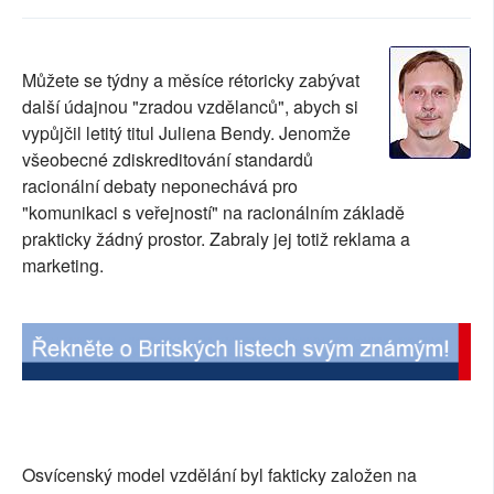
SOCIÁLNÍ SÍTĚ
RUBRIKY
Můžete se týdny a měsíce rétoricky zabývat
další údajnou "zradou vzdělanců", abych si
PLNÁ VERZE STRÁNEK
vypůjčil letitý titul Juliena Bendy. Jenomže
všeobecné zdiskreditování standardů
racionální debaty neponechává pro
"komunikaci s veřejností" na racionálním základě
prakticky žádný prostor. Zabraly jej totiž reklama a
marketing.
Osvícenský model vzdělání byl fakticky založen na