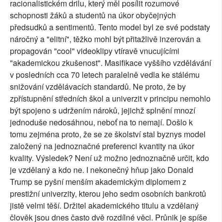
racionalistickém drilu, který měl posílit rozumové
schopnosti žáků a studentů na úkor obyčejných
předsudků a sentimentů. Tento model byl ze své podstaty
náročný a "elitní", těžko mohl být přitažlivě inzerován a
propagován "cool" videoklipy vtíravě vnucujícími
"akademickou zkušenost". Masifikace vyššího vzdělávání
v posledních cca 70 letech paralelně vedla ke stálému
snižování vzdělávacích standardů. Ne proto, že by
zpřístupnění středních škol a univerzit v principu nemohlo
být spojeno s udržením nároků, jejichž splnění mnozí
jednoduše nedosáhnou, neboť na to nemají. Došlo k
tomu zejména proto, že se ze školství stal byznys model
založený na jednoznačné preferenci kvantity na úkor
kvality. Výsledek? Není už možno jednoznačně určit, kdo
je vzdělaný a kdo ne. I nekonečný hňup jako Donald
Trump se pyšní menším akademickým diplomem z
prestižní univerzity, kterou jeho sedm osobních bankrotů
jistě velmi těší. Držitel akademického titulu a vzdělaný
člověk jsou dnes často dvě rozdílné věci. Průnik je spíše