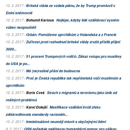
10. 2. 2017 /
Britská vláda ze vzdala plánu, že by Trump promluvil v
Dolní sněmovně
10. 2. 2017 /
Bohumil Kartous
Nejlépe, kdyby lidé vzdělávací systém
vůbec neopouštěli
10. 2. 2017 /
Orbán: Pomůžeme uprchlíkům z Holandska a z Francie
10. 2. 2017 /
Zuřivost proti rozhodnutí britské vlády zrušit příslib přijetí
3000...
10. 2. 2017 /
51 procent Trumpových voličů: Zákaz vstupu pro muslimy
do USA je po...
10. 2. 2017 /
Mé (ne)reálné přání do budoucna
10. 2. 2017 /
Proč je Česká republika tak nepřátelská vůči muslimům a
uprchlíkům
10. 2. 2017 /
Boris Cvek
Strach z migrantů a terorismu jako únik od
reálných problémů
10. 2. 2017 /
Karel Dolejší
Masifikace vzdělání kvůli zisku
zdiskreditovala standardy racionáln...
10. 2. 2017 /
Intelektuálové neumějí mluvit s obyčejnými lidmi
9. 2. 2017 /
OSN požaduje naléhavou humanitární pomoc pro válkou