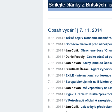
Obsah vydání | 7. 11. 2014
9. 11. 2014 /
Těžké boje v Doněcku, mezinárodn
8. 11. 2014 /
Gorbačov varoval před nebezpe
8. 11. 2014 /
Jan Čulík
Ohromený Josef Chuchm
8. 11. 2014 /
Daniel Veselý
Česko zůstává pou
7. 11. 2014 /
Jan Kavan
Knihy jsme do Česko
8. 11. 2014 /
František Řezáč
Agent vypovíd
8. 11. 2014 /
EXILE - international conference 
7. 11. 2014 /
Evropa blokuje mír na Blízkém 
7. 11. 2014 /
Jan Kavan
Mé vzpomínky na Li
7. 11. 2014 /
Kyjev: Hranici z Ruska "překroči
8. 11. 2014 /
V Petrohradě oficiálně zaregistr
6. 11. 2014 /
Jan Čulík
Jak to bylo před rok