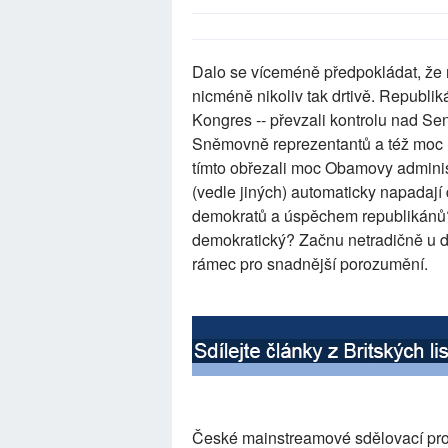
Dalo se víceméně předpokládat, že r
nicméně nikoliv tak drtivě. Republik
Kongres -- převzali kontrolu nad Sen
Sněmovně reprezentantů a též moc 
tímto obřezali moc Obamovy administ
(vedle jiných) automaticky napadají 
demokratů a úspěchem republikánů
demokratický? Začnu netradičně u dr
rámec pro snadnější porozumění.
České mainstreamové sdělovací pro