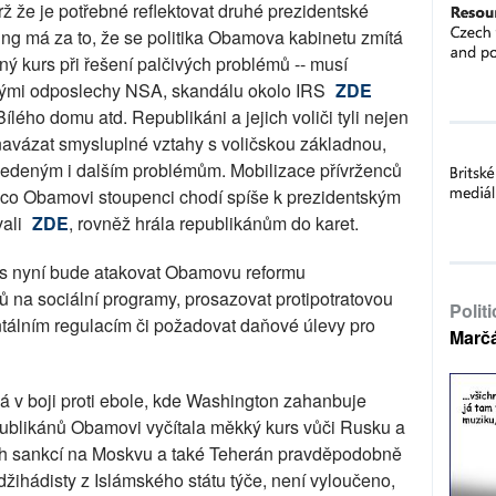
brž že je potřebné reflektovat druhé prezidentské
g má za to, že se politika Obamova kabinetu zmítá
sný kurs při řešení palčivých problémů -- musí
ěnými odposlechy NSA, skandálu okolo IRS
ZDE
ílého domu atd. Republikáni a jejich voliči tyli nejen
avázat smysluplné vztahy s voličskou základnou,
 uvedeným i dalším problémům. Mobilizace přívrženců
ímco Obamovi stoupenci chodí spíše k prezidentským
vali
ZDE
, rovněž hrála republikánům do karet.
s nyní bude atakovat Obamovu reformu
ajů na sociální programy, prosazovat protipotratovou
Polit
entálním regulacím či požadovat daňové úlevy pro
Marč
 v boji proti ebole, kde Washington zahanbuje
ublikánů Obamovi vyčítala měkký kurs vůči Rusku a
ích sankcí na Moskvu a také Teherán pravděpodobně
 džihádisty z Islámského státu týče, není vyloučeno,