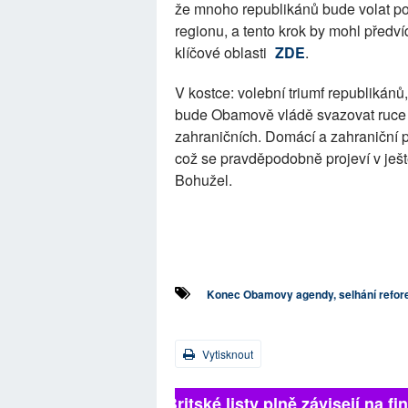
že mnoho republikánů bude volat p
regionu, a tento krok by mohl předvíd
klíčové oblasti
ZDE
.
V kostce: volební triumf republikánů
bude Obamově vládě svazovat ruce p
zahraničních. Domácí a zahraniční p
což se pravděpodobně projeví v ješt
Bohužel.
Konec Obamovy agendy, selhání refo
Vytisknout
Britské listy plně závisejí na f