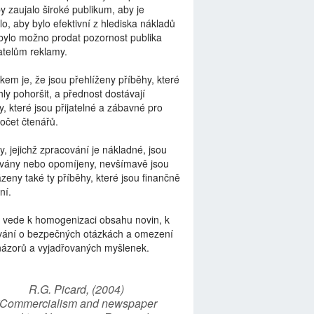
by zaujalo široké publikum, aby je
lo, aby bylo efektivní z hlediska nákladů
bylo možno prodat pozornost publika
telům reklamy.
kem je, že jsou přehlíženy příběhy, které
ly pohoršit, a přednost dostávají
y, které jsou přijatelné a zábavné pro
počet čtenářů.
y, jejichž zpracování je nákladné, jsou
vány nebo opomíjeny, nevšímavě jsou
zeny také ty příběhy, které jsou finančně
ní.
 vede k homogenizaci obsahu novin, k
vání o bezpečných otázkách a omezení
názorů a vyjadřovaných myšlenek.
R.G. Picard, (2004)
“Commercialism and newspaper