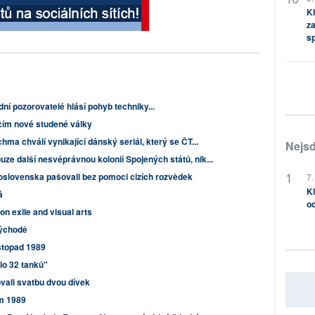
Kl
za
s
í pozorovatelé hlásí pohyb techniky...
čím nové studené války
a chválí vynikající dánský seriál, který se ČT...
Nejsd
ze další nesvéprávnou kolonií Spojených států, nik...
slovenska pašovali bez pomoci cizích rozvědek
7.
Kl
á
od
on exile and visual arts
východě
stopad 1989
lo 32 tanků"
ovali svatbu dvou dívek
em 1989