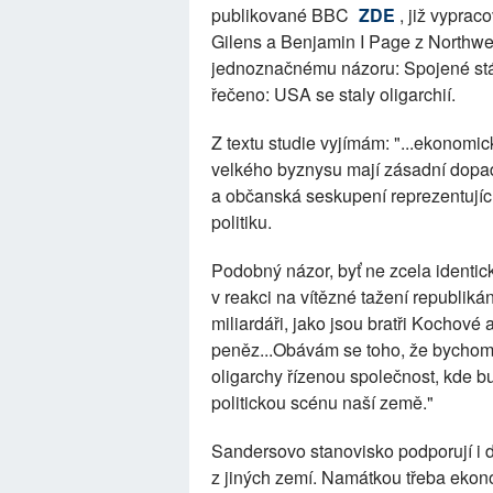
publikované BBC
ZDE
, již vyprac
Gilens a Benjamin I Page z Northwes
jednoznačnému názoru: Spojené stát
řečeno: USA se staly oligarchií.
Z textu studie vyjímám: "...ekonomic
velkého byznysu mají zásadní dopad
a občanská seskupení reprezentujíc
politiku.
Podobný názor, byť ne zcela identick
v reakci na vítězné tažení republiká
miliardáři, jako jsou bratři Kochové
peněz...Obávám se toho, že bychom 
oligarchy řízenou společnost, kde bu
politickou scénu naší země."
Sandersovo stanovisko podporují i d
z jiných zemí. Namátkou třeba eko