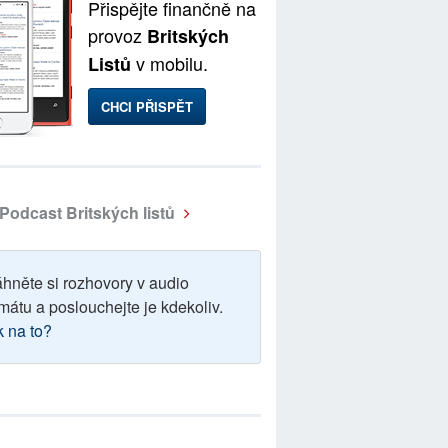
Přispějte finančně na
provoz
Britských
v mobilu.
Listů
CHCI PŘISPĚT
Podcast Britských listů
áhněte si rozhovory v audio
mátu a poslouchejte je kdekoliv.
k na to?