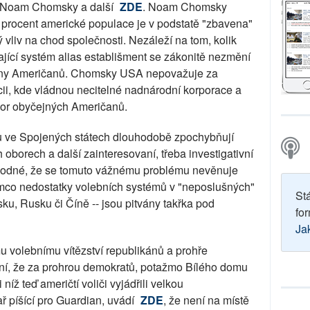
sta Noam Chomsky a další
ZDE
. Noam Chomsky
0 procent americké populace je v podstatě "zbavena"
 vliv na chod společnosti. Nezáleží na tom, kolik
ající systém alias establišment se zákonitě nezmění
šiny Američanů. Chomsky USA nepovažuje za
acii, kde vládnou necitelné nadnárodní korporace a
kor obyčejných Američanů.
ému ve Spojených státech dlouhodobě zpochybňují
 oborech a další zainteresovaní, třeba investigativní
tuhodné, že se tomuto vážnému problému nevěnuje
ímco nedostatky volebních systémů v "neposlušných"
St
sku, Rusku či Číně -- jsou pitvány takřka pod
for
Ja
mu volebnímu vítězství republikánů a prohře
í, že za prohrou demokratů, potažmo Bílého domu
níž teď američtí voliči vyjádřili velkou
ř píšící pro Guardian, uvádí
ZDE
, že není na místě