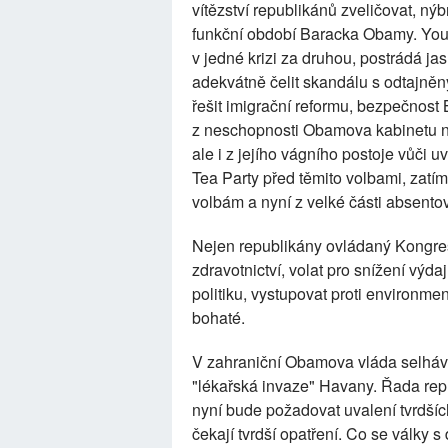
vítězství republikánů zveličovat, ný
funkční období Baracka Obamy. Youn
v jedné krizi za druhou, postrádá ja
adekvátně čelit skandálu s odtajn
řešit imigrační reformu, bezpečnost B
z neschopnosti Obamova kabinetu n
ale i z jejího vágního postoje vůči
Tea Party před těmito volbami, zat
volbám a nyní z velké části absento
Nejen republikány ovládaný Kongre
zdravotnictví, volat pro snížení výd
politiku, vystupovat proti environm
bohaté.
V zahraniční Obamova vláda selhává
"lékařská invaze" Havany. Řada rep
nyní bude požadovat uvalení tvrdš
čekají tvrdší opatření. Co se války s