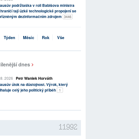
ausův podržtaška v roli Babišova ministra
hraničí tají úzké technologické propojení se
přízněným dezinformačním zdrojem
3446
Týden
Měsíc
Rok
Vše
ílenější dnes
 8. 2026
Petr Waniek Horváth
ausův útok na důstojnost. Výrok, který
haluje celý jeho politický příběh
1
11992