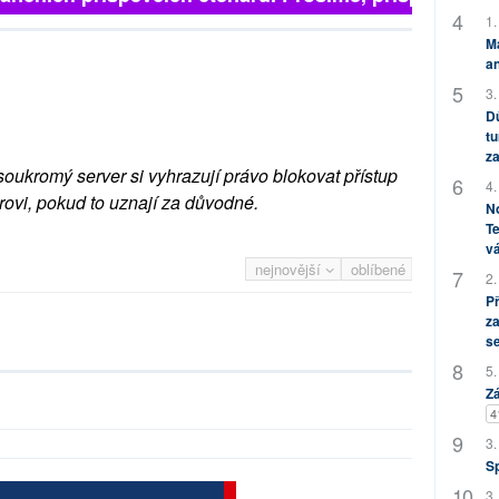
1.
M
an
3.
Dů
tu
za
soukromý server si vyhrazují právo blokovat přístup
4.
rovi, pokud to uznají za důvodné.
No
Te
vá
nejnovější
oblíbené
2.
P
za
s
5.
Zá
4
3.
S
3.