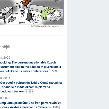
enější
 8. 2026
ocking: The current questionable Czech
vernment blocks the access of journalists it
es not like to its news conferences
15459
 8. 2026
čet obětí v pohraniční krizi v Ceutě stoupl na
, španělská vláda oznámila plány na
ybudování bariéry
11468
 8. 2026
ump ustoupil od útoků na Írán po varování ze
aúdské Arábie a hrozbách z Teheránu
9999