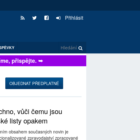
Přihlásit
SPĚVKY
, přispějte. ➥
OBJEDNAT PŘEDPLATNÉ
hno, vůči čemu jsou
ské listy opakem
ním obsahem současných novin je
ionalizované zpravodajství zpracované