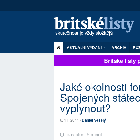
AKTUÁLNÍ VYDÁNÍ
ARCHIV
RO
Britské listy pl
Jaké okolnosti f
Spojených státec
vyplynout?
6. 11. 2014 /
Daniel Veselý
čas čtení 5 minut