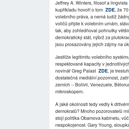
Jeffrey A. Winters, filosof a lingvi
kupříkladu hovoří o tom
ZDE
, že 7
volebního práva, a nemá tudíž žádný
voličů přijde k volebním urnám, stáv
tak, aby zohledňoval pohnutky vět
demokratický stát, nýbrž za plutokr
jsou prosazovány jejich zájmy na ú
Jestliže legitimitu volebního syst
respektované kapacity v jednotlivých
novinář Greg Palast
ZDE
, je tres
dostatečná mediální pozornost, zat
zemích -- Bolívii, Venezuele, Běloru
mikroskopem.
A jaké okolnosti tedy vedly k drtivé
demokratů? Mnoho pozorovatelů mín
stojí politika Obamova kabinetu, vůči 
nespokojenost. Gary Young, sloupka