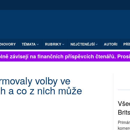
ZHOVORY
TÉMATA
RUBRIKY
NEJČTENĚJŠÍ
AUTOŘI
PŘÍ
ně závisejí na finančních příspěvcích čtenářů. Prosíme
ormovaly volby ve
h a co z nich může
Všec
Brit
Primár
komerc