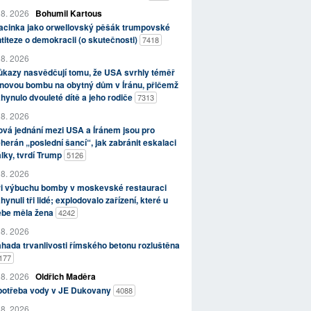
 8. 2026
Bohumil Kartous
acinka jako orwellovský pěšák trumpovské
titeze o demokracii (o skutečnosti)
7418
 8. 2026
kazy nasvědčují tomu, že USA svrhly téměř
novou bombu na obytný dům v Íránu, přičemž
hynulo dvouleté dítě a jeho rodiče
7313
 8. 2026
vá jednání mezi USA a Íránem jsou pro
herán „poslední šancí“, jak zabránit eskalaci
lky, tvrdí Trump
5126
 8. 2026
ři výbuchu bomby v moskevské restauraci
hynuli tři lidé; explodovalo zařízení, které u
ebe měla žena
4242
 8. 2026
hada trvanlivosti římského betonu rozluštěna
177
 8. 2026
Oldřich Maděra
potřeba vody v JE Dukovany
4088
 8. 2026