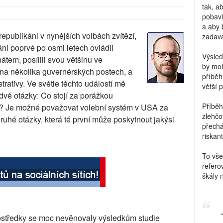
tak, a
pobavi
a aby 
epublikáni v nynějších volbách zvítězí,
zadava
áni poprvé po osmi letech ovládli
Výsled
átem, posílili svou většinu ve
by moh
na několika guvernérských postech, a
příběh
rativy. Ve světle těchto událostí mě
větší 
dvě otázky: Co stojí za porážkou
Příběh
? Je možné považovat volební systém v USA za
zlehčo
uhé otázky, která té první může poskytnout jakýsi
přechá
riskant
To vše
refero
škály 
středky se moc nevěnovaly výsledkům studie