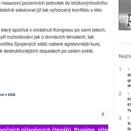
o nasazení pozemních jednotek do blízkovýchodního
atelně eskalovat již tak vyhrocený konfliktu v této
, který spočívá v ovládnutí Kongresu po osmi letech,
ři rozhodování jak o domácích tématech, tak
olitika Spojených států nabere agresivnější kurs,
ě destruktivnějších dopadech po celém světě.
Nejčt
1.
Sh
go
do
1.
rem v USA
Po
67
v
0
2.
Tr
inančních příspěvcích čtenářů. Prosíme, přispějte. ➥
S