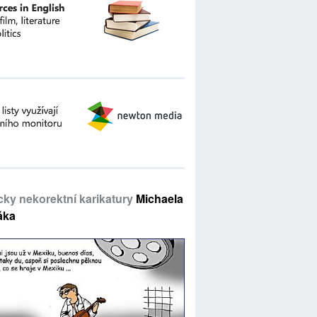
icky nekorektní karikatury
Michaela
áka