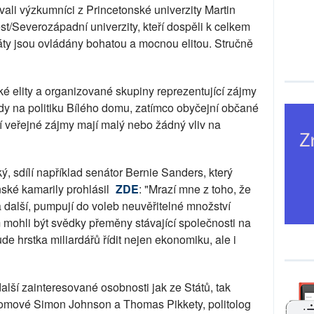
ovali výzkumníci z Princetonské univerzity Martin
t/Severozápadní univerzity, kteří dospěli k celkem
y jsou ovládány bohatou a mocnou elitou. Stručně
ké elity a organizované skupiny reprezentující zájmy
y na politiku Bílého domu, zatímco obyčejní občané
í veřejné zájmy mají malý nebo žádný vliv na
ý, sdílí například senátor Bernie Sanders, který
nské kamarily prohlásil
ZDE
: "Mrazí mne z toho, že
 a další, pumpují do voleb neuvěřitelné množství
mohli být svědky přeměny stávající společnosti na
de hrstka miliardářů řídit nejen ekonomiku, ale i
alší zainteresované osobnosti jak ze Států, tak
nomové Simon Johnson a Thomas Pikkety, politolog