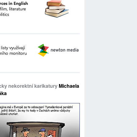
icky nekorektní karikatury
Michaela
áka