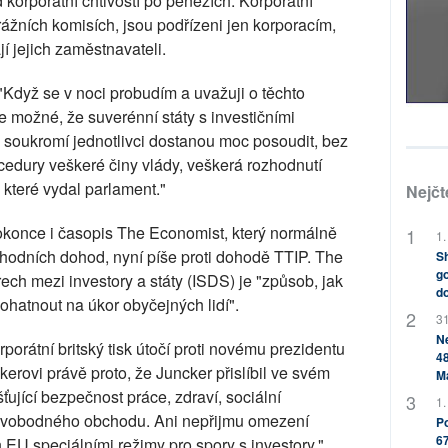
 korporátní chtivostí po penězích. Korporátní
itrážních komisích, jsou podřízeni jen korporacím,
jí jejich zaměstnavateli.
"Když se v noci probudím a uvažuji o těchto
je možné, že suverénní státy s investičními
i soukromí jednotlivci dostanou moc posoudit, bez
cedury veškeré činy vlády, veškerá rozhodnutí
které vydal parlament."
Nejčt
 dokonce i časopis The Economist, který normálně
1.
bchodních dohod, nyní píše proti dohodě TTIP. The
Sh
go
h mezi investory a státy (ISDS) je "způsob, jak
do
ohatnout na úkor obyčejných lidí".
31
Ne
orátní britský tisk útočí proti novému prezidentu
48
rovi právě proto, že Juncker přislíbil ve svém
M
ťující bezpečnost práce, zdraví, sociální
1.
ř svobodného obchodu. Ani nepřijmu omezení
Po
67
 EU speciálními režimy pro spory s investory."