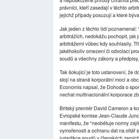
a nepoškozené přírody chránila před
právníci, kteří zasedají v těchto arb
jejichž případy posuzují a které býva
Jak jeden z těchto lidí poznamenal: 
arbitrážích, nedokážu pochopit, jak 
arbitrážemi vůbec kdy souhlasily. Tř
jakéhokoliv omezení či odvolací pro
soudů a všechny zákony a předpisy, 
Tak šokující je toto ustanovení, že
stojí na straně korporátní moci a o
Economis napsal, že Dohoda o sporec
nechat multinacionální korporace zb
Britský premiér David Cameron a korp
Evropské komise Jean-Claude Juncke
manifestu, že "neobětuje normy zajiš
vymořenosti a ochranu dat na oltá
jurisdikce soudů v členských zemích