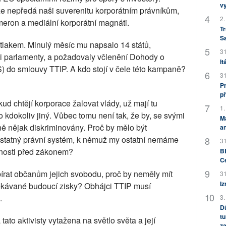
v
l, že nepředá naši suverenitu korporátním právníkům,
2.
ameron a mediální korporátní magnáti.
Tr
S
tlakem. Minulý měsíc mu napsalo 14 států,
31
i parlamenty, a požadovaly včlenění Dohody o
It
S) do smlouvy TTIP. A kdo stojí v čele této kampaně?
31
Pr
př
d chtějí korporace žalovat vlády, už mají tu
1.
 kdokoliv jiný. Vůbec tomu není tak, že by, se svými
M
ně nějak diskriminovány. Proč by mělo být
an
statný právní systém, k němuž my ostatní nemáme
31
vnosti před zákonem?
BB
C
írat občanům jejich svobodu, proč by neměly mít
31
Iz
čekávané budoucí zisky? Obhájci TTIP musí
.
3.
Dů
tu
ato aktivisty vytažena na světlo světa a její
za