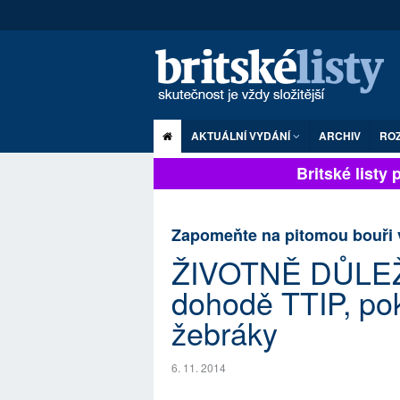
AKTUÁLNÍ VYDÁNÍ
ARCHIV
RO
Britské listy pl
Zapomeňte na pitomou bouři 
ŽIVOTNĚ DŮLEŽIT
dohodě TTIP, pok
žebráky
6. 11. 2014