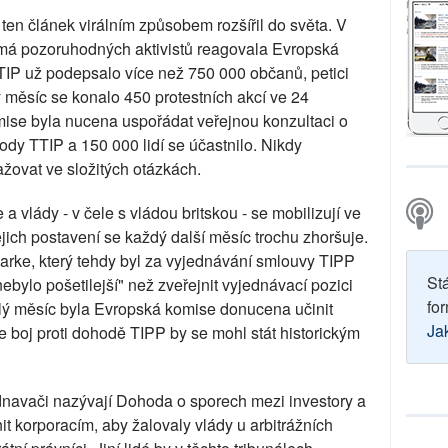
n článek virálním způsobem rozšířil do světa. V
žmá pozoruhodných aktivistů reagovala Evropská
 TTIP už podepsalo více než 750 000 občanů, petici
 měsíc se konalo 450 protestních akcí ve 24
ise byla nucena uspořádat veřejnou konzultaci o
dy TTIP a 150 000 lidí se účastnilo. Nikdy
ažovat ve složitých otázkách.
a vlády - v čele s vládou britskou - se mobilizují ve
ejich postavení se každý další měsíc trochu zhoršuje.
larke, který tehdy byl za vyjednávání smlouvy TIPP
St
nebylo pošetilejší" než zveřejnit vyjednávací pozici
for
ulý měsíc byla Evropská komise donucena učinit
Ja
že boj proti dohodě TIPP by se mohl stát historickým
dnavači nazývají Dohoda o sporech mezi investory a
t korporacím, aby žalovaly vlády u arbitrážních