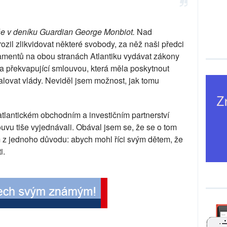
še v deníku Guardian George Monbiot.
Nad
ozil zlikvidovat některé svobody, za něž naši předci
lamentů na obou stranách Atlantiku vydávat zákony
 překvapující smlouvou, která měla poskytnout
ovat vlády. Neviděl jsem možnost, jak tomu
tlantickém obchodním a investičním partnerství
louvu tiše vyjednávali. Obával jsem se, že se o tom
m z jednoho důvodu: abych mohl říci svým dětem, že
i.