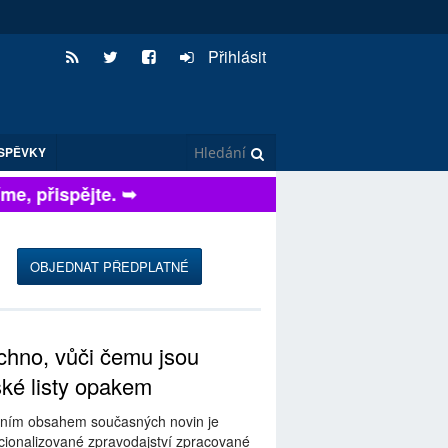
Přihlásit
SPĚVKY
, přispějte. ➥
OBJEDNAT PŘEDPLATNÉ
hno, vůči čemu jsou
ské listy opakem
ním obsahem současných novin je
ionalizované zpravodajství zpracované