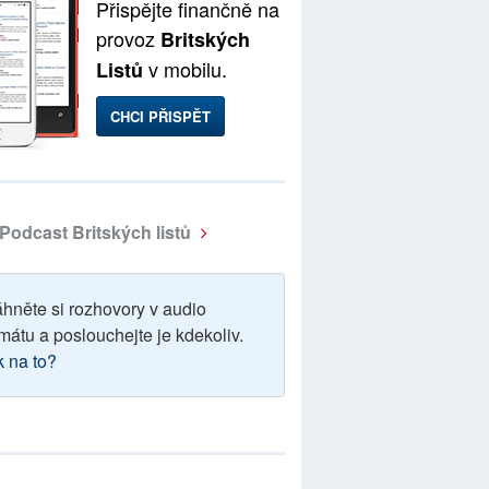
Přispějte finančně na
provoz
Britských
v mobilu.
Listů
CHCI PŘISPĚT
Podcast Britských listů
áhněte si rozhovory v audio
mátu a poslouchejte je kdekoliv.
k na to?