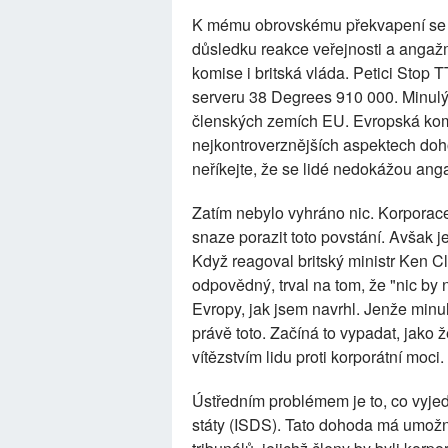
K mému obrovskému překvapení se te
důsledku reakce veřejnosti a anga
komise i britská vláda. Petici Stop
serveru 38 Degrees 910 000. Minulý
členských zemích EU. Evropská kom
nejkontroverznějších aspektech doho
neříkejte, že se lidé nedokážou ang
Zatím nebylo vyhráno nic. Korporace 
snaze porazit toto povstání. Avšak j
Když reagoval britský ministr Ken C
odpovědný, trval na tom, že "nic by 
Evropy, jak jsem navrhl. Jenže min
právě toto. Začíná to vypadat, jako 
vítězstvím lidu proti korporátní moci.
Ústředním problémem je to, co vyje
státy (ISDS). Tato dohoda má umožni