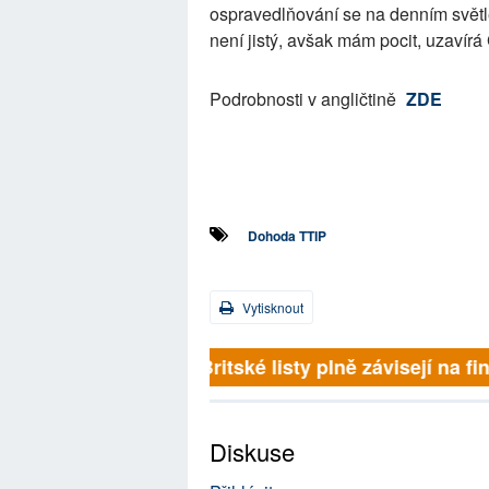
ospravedlňování se na denním světle 
není jistý, avšak mám pocit, uzavír
Podrobnosti v angličtině
ZDE
Dohoda TTIP
Vytisknout
Britské listy plně závisejí na f
Diskuse