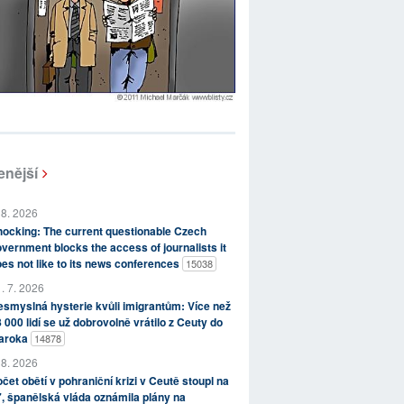
enější
 8. 2026
ocking: The current questionable Czech
vernment blocks the access of journalists it
es not like to its news conferences
15038
. 7. 2026
smyslná hysterie kvůli imigrantům: Více než
 000 lidí se už dobrovolně vrátilo z Ceuty do
aroka
14878
 8. 2026
čet obětí v pohraniční krizi v Ceutě stoupl na
, španělská vláda oznámila plány na