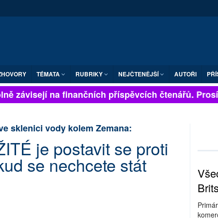
ZHOVORY
TÉMATA
RUBRIKY
NEJČTENĚJŠÍ
AUTOŘI
PŘÍ
ně závisejí na finančních příspěvcích čtenářů. Prosíme
ve sklenici vody kolem Zemana:
É je postavit se proti
ud se nechcete stát
Všec
Brit
Primár
komerc