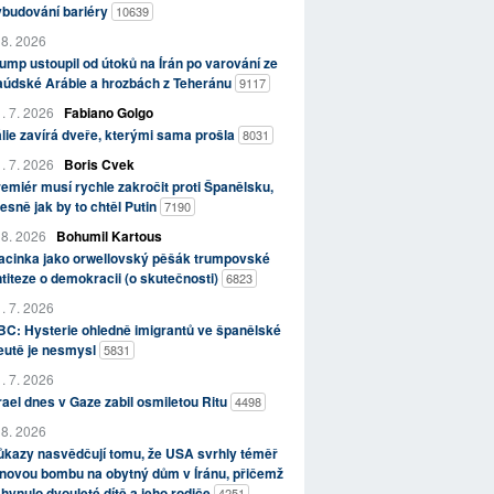
ybudování bariéry
10639
 8. 2026
ump ustoupil od útoků na Írán po varování ze
aúdské Arábie a hrozbách z Teheránu
9117
. 7. 2026
Fabiano Golgo
álie zavírá dveře, kterými sama prošla
8031
. 7. 2026
Boris Cvek
emiér musí rychle zakročit proti Španělsku,
esně jak by to chtěl Putin
7190
 8. 2026
Bohumil Kartous
acinka jako orwellovský pěšák trumpovské
titeze o demokracii (o skutečnosti)
6823
. 7. 2026
C: Hysterie ohledně imigrantů ve španělské
eutě je nesmysl
5831
. 7. 2026
rael dnes v Gaze zabil osmiletou Ritu
4498
 8. 2026
kazy nasvědčují tomu, že USA svrhly téměř
novou bombu na obytný dům v Íránu, přičemž
hynulo dvouleté dítě a jeho rodiče
4251