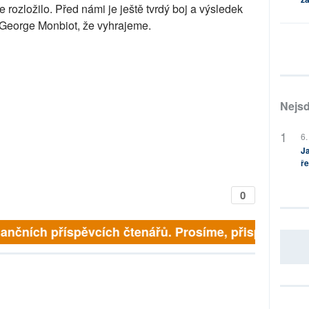
rozložilo. Před námi je ještě tvrdý boj a výsledek
á George Monbiot, že vyhrajeme.
Nejsd
6.
Ja
ře
0
inančních příspěvcích čtenářů. Prosíme, přispějte. ➥