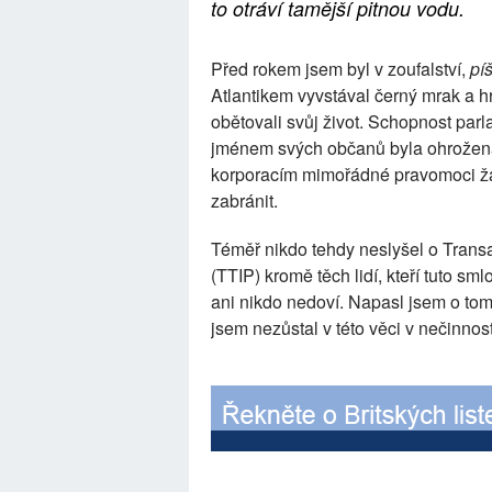
to otráví tamější pitnou vodu.
Před rokem jsem byl v zoufalství,
pí
Atlantikem vyvstával černý mrak a hr
obětovali svůj život. Schopnost par
jménem svých občanů byla ohrožena
korporacím mimořádné pravomoci žal
zabránit.
Téměř nikdo tehdy neslyšel o Transa
(TTIP) kromě těch lidí, kteří tuto sm
ani nikdo nedoví. Napasl jsem o to
jsem nezůstal v této věci v nečinnost