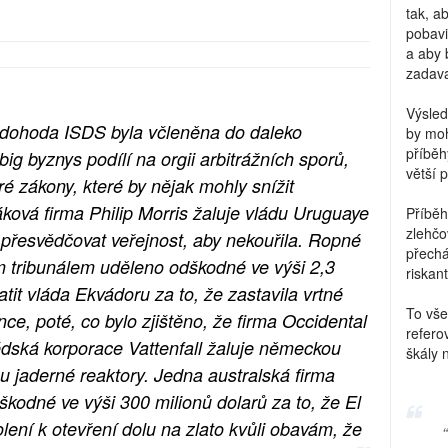
tak, a
pobavi
a aby 
zadava
Výsled
e dohoda ISDS byla včleněna do daleko
by moh
příběh
g byznys podílí na orgii arbitrážních sporů,
větší 
eré zákony, které by nějak mohly snížit
ková firma Philip Morris žaluje vládu Uruguaye
Příběh
zlehčo
y přesvědčovat veřejnost, aby nekouřila. Ropné
přechá
ím tribunálem uděleno odškodné ve výši 2,3
riskant
latit vláda Ekvádoru za to, že zastavila vrtné
To vše
e, poté, co bylo zjištěno, že firma Occidental
refero
édská korporace Vattenfall žaluje německou
škály 
zu jaderné reaktory. Jedna australská firma
škodné ve výši 300 milionů dolarů za to, že El
lení k otevření dolu na zlato kvůli obavám, že