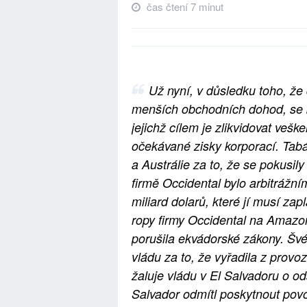
čas čtení 7 minut
Už nyní, v důsledku toho, ž
menších obchodních dohod, se bi
jejichž cílem je zlikvidovat vešk
očekávané zisky korporací. Tabá
a Austrálie za to, že se pokusil
firmě Occidental bylo arbitrážn
miliard dolarů, které jí musí zap
ropy firmy Occidental na Amazonc
porušila ekvádorské zákony. Šv
vládu za to, že vyřadila z provo
žaluje vládu v El Salvadoru o od
Salvador odmítl poskytnout povo