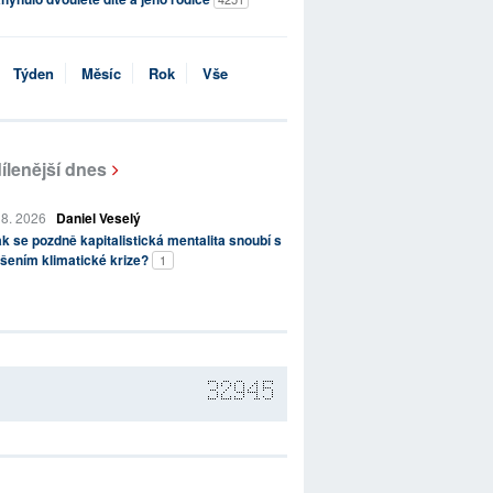
Týden
Měsíc
Rok
Vše
ílenější dnes
 8. 2026
Daniel Veselý
k se pozdně kapitalistická mentalita snoubí s
šením klimatické krize?
1
32945