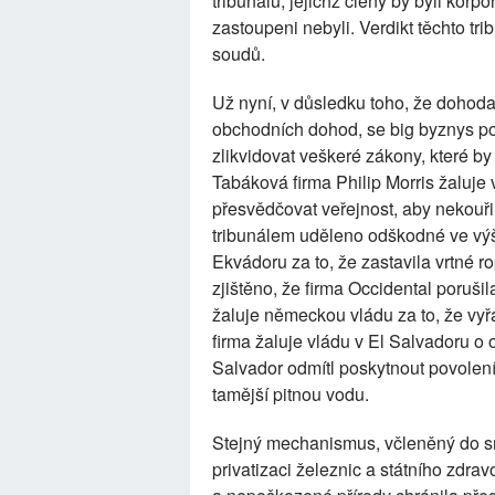
tribunálů, jejichž členy by byli korpor
zastoupeni nebyli. Verdikt těchto tr
soudů.
Už nyní, v důsledku toho, že dohod
obchodních dohod, se big byznys podíl
zlikvidovat veškeré zákony, které by
Tabáková firma Philip Morris žaluje 
přesvědčovat veřejnost, aby nekouři
tribunálem uděleno odškodné ve výši 
Ekvádoru za to, že zastavila vrtné r
zjištěno, že firma Occidental poruš
žaluje německou vládu za to, že vyř
firma žaluje vládu v El Salvadoru o 
Salvador odmítl poskytnout povolení 
tamější pitnou vodu.
Stejný mechanismus, včleněný do sml
privatizaci železnic a státního zdrav