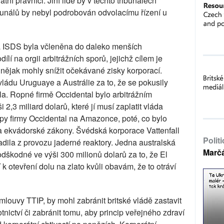
átní právníci. Jiní lidé by v těchto tribunálech
ibunálů by nebyl podrobován odvolacímu řízení u
a ISDS byla včleněna do daleko menších
í na orgii arbitrážních sporů, jejichž cílem je
 nějak mohly snížit očekávané zisky korporací.
vládu Uruguaye a Austrálie za to, že se pokusily
la. Ropné firmě Occidental bylo arbitrážním
2,3 miliard dolarů, které jí musí zaplatit vláda
opy firmy Occidental na Amazonce, poté, co bylo
ila ekvádorské zákony. Švédská korporace Vattenfall
Polit
adila z provozu jaderné reaktory. Jedna australská
Marč
odškodné ve výši 300 milionů dolarů za to, že El
k otevření dolu na zlato kvůli obavám, že to otráví
ouvy TTIP, by mohl zabránit britské vládě zastavit
otnictví či zabránit tomu, aby princip veřejného zdraví