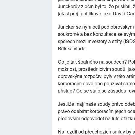
Junckerův zločin byl to, že přislíbi
jak si přejí politikové jako David C
Juncker se nyní octl pod obrovským 
soukromě a bez konzultace se svým
sporech mezi investory a státy (ISD
Britská vláda.
Co je tak špatného na soudech? Poku
možnost, prostřednictvím soudů, jako
obrovskými rozpočty, byly v této aré
korporacím dovoleno používat samo
přístup? Co se stalo se zásadou ro
Jestliže mají naše soudy právo odeb
právo odebírat korporacím jejich o
především odpovědět na tuto otázku
Na rozdíl od předchozích smluv byla t