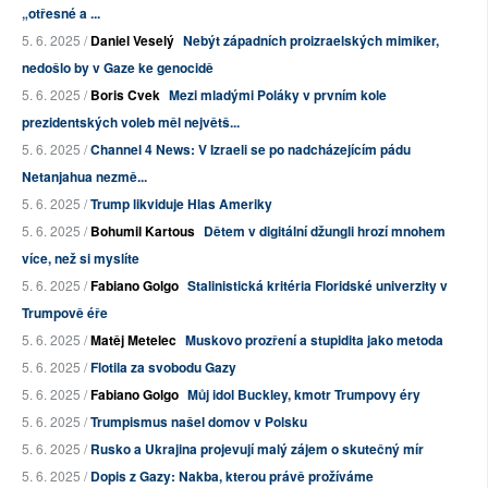
„otřesné a ...
5. 6. 2025 /
Daniel Veselý
Nebýt západních proizraelských mimiker,
nedošlo by v Gaze ke genocidě
5. 6. 2025 /
Boris Cvek
Mezi mladými Poláky v prvním kole
prezidentských voleb měl největš...
5. 6. 2025 /
Channel 4 News: V Izraeli se po nadcházejícím pádu
Netanjahua nezmě...
5. 6. 2025 /
Trump likviduje Hlas Ameriky
5. 6. 2025 /
Bohumil Kartous
Dětem v digitální džungli hrozí mnohem
více, než si myslíte
5. 6. 2025 /
Fabiano Golgo
Stalinistická kritéria Floridské univerzity v
Trumpově éře
5. 6. 2025 /
Matěj Metelec
Muskovo prozření a stupidita jako metoda
5. 6. 2025 /
Flotila za svobodu Gazy
5. 6. 2025 /
Fabiano Golgo
Můj idol Buckley, kmotr Trumpovy éry
5. 6. 2025 /
Trumpismus našel domov v Polsku
5. 6. 2025 /
Rusko a Ukrajina projevují malý zájem o skutečný mír
5. 6. 2025 /
Dopis z Gazy: Nakba, kterou právě prožíváme