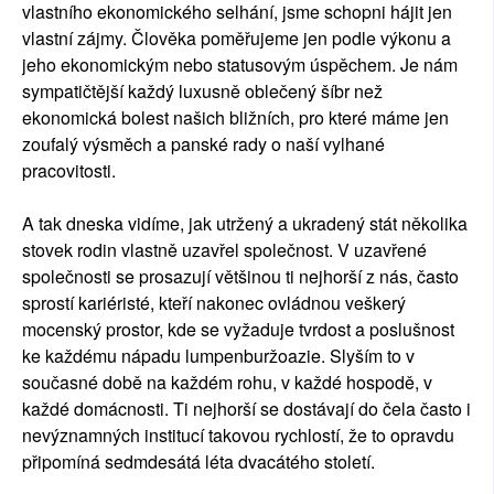
vlastního ekonomického selhání, jsme schopni hájit jen
vlastní zájmy. Člověka poměřujeme jen podle výkonu a
jeho ekonomickým nebo statusovým úspěchem. Je nám
sympatičtější každý luxusně oblečený šíbr než
ekonomická bolest našich bližních, pro které máme jen
zoufalý výsměch a panské rady o naší vylhané
pracovitosti.
A tak dneska vidíme, jak utržený a ukradený stát několika
stovek rodin vlastně uzavřel společnost. V uzavřené
společnosti se prosazují většinou ti nejhorší z nás, často
sprostí kariéristé, kteří nakonec ovládnou veškerý
mocenský prostor, kde se vyžaduje tvrdost a poslušnost
ke každému nápadu lumpenburžoazie. Slyším to v
současné době na každém rohu, v každé hospodě, v
každé domácnosti. Ti nejhorší se dostávají do čela často i
nevýznamných institucí takovou rychlostí, že to opravdu
připomíná sedmdesátá léta dvacátého století.