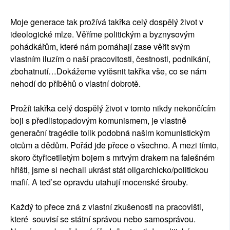
Moje generace tak prožívá takřka celý dospělý život v
ideologické mlze. Věříme politickým a byznysovým
pohádkářům, které nám pomáhají zase věřit svým
vlastním iluzím o naší pracovitosti, čestnosti, podnikání,
zbohatnutí…Dokážeme vytěsnit takřka vše, co se nám
nehodí do příběhů o vlastní dobrotě.
Prožít takřka celý dospělý život v tomto nikdy nekončícím
boji s předlistopadovým komunismem, je vlastně
generační tragédie tolik podobná našim komunistickým
otcům a dědům. Pořád jde přece o všechno. A mezi tímto,
skoro čtyřicetiletým bojem s mrtvým drakem na falešném
hřišti, jsme si nechali ukrást stát oligarchicko/politickou
mafií. A teď se opravdu utahují mocenské šrouby.
Každý to přece zná z vlastní zkušenosti na pracovišti,
které souvisí se státní správou nebo samosprávou.