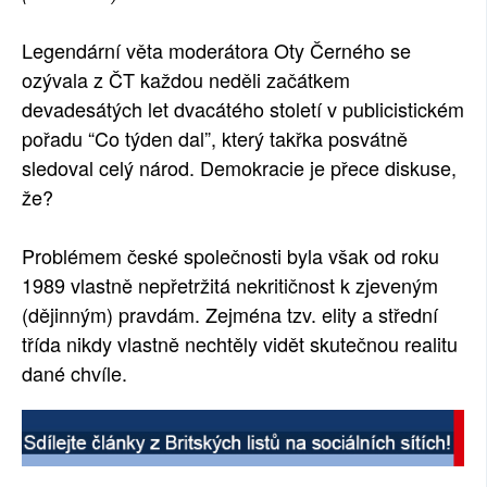
SOCIÁLNÍ SÍTĚ
Legendární věta moderátora Oty Černého se
ozývala z ČT každou neděli začátkem
RUBRIKY
devadesátých let dvacátého století v publicistickém
PLNÁ VERZE STRÁNEK
pořadu “Co týden dal”, který takřka posvátně
sledoval celý národ. Demokracie je přece diskuse,
že?
Problémem české společnosti byla však od roku
1989 vlastně nepřetržitá nekritičnost k zjeveným
(dějinným) pravdám. Zejména tzv. elity a střední
třída nikdy vlastně nechtěly vidět skutečnou realitu
dané chvíle.