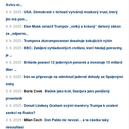
Avivu st...
4. 6. 2025 /
USA: Demokraté v tichosti vytvářejí mozkový trust, který
jim má pom...
4. 6. 2025 /
Elon Musk označil Trumpův „velký a krásný“ daňový zákon
za „odporno...
4. 6. 2025 /
Trumpova zkorumpovanost dosahuje šokujících výšin
3. 6. 2025 /
BBC: Zabíjení vyhladovělých civilistů, kteří hledají potraviny,
je ...
4. 6. 2025 /
Británie postaví 12 jaderných ponorek a investuje 15 miliard
liber ...
4. 6. 2025 /
Írán se připravuje na odmítnutí jaderné dohody se Spojenými
státy
3. 6. 2025 /
Boris Cvek
Blažek jako král, Stanjura jako ponížený
prosebník
4. 6. 2025 /
Donutí Lindsey Graham svými manévry Trumpa k uvalení
sankcí na Rusko?
3. 6. 2025 /
Milan Čech
Don Pablo nic nevzal… a ta částka taky
nesouhlasí