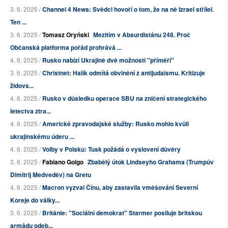
3. 6. 2025 /
Channel 4 News: Svědci hovoří o tom, že na ně Izrael střílel.
Ten ...
3. 6. 2025 /
Tomasz Oryński
Mezitím v Absurdistánu 248. Proč
Občanská platforma pořád prohrává ...
4. 6. 2025 /
Rusko nabízí Ukrajině dvě možnosti "příměří"
3. 6. 2025 /
Christnet: Halík odmítá obvinění z antijudaismu. Kritizuje
židovs...
4. 6. 2025 /
Rusko v důsledku operace SBU na zničení strategického
letectva ztra...
4. 6. 2025 /
Americké zpravodajské služby: Rusko mohlo kvůli
ukrajinskému úderu ...
4. 6. 2025 /
Volby v Polsku: Tusk požádá o vyslovení důvěry
3. 6. 2025 /
Fabiano Golgo
Zbabělý útok Lindseyho Grahama (Trumpův
Dimitrij Medveděv) na Gretu
4. 6. 2025 /
Macron vyzval Čínu, aby zastavila vměšování Severní
Koreje do války...
3. 6. 2025 /
Británie: "Sociální demokrat" Starmer posiluje britskou
armádu odeb...