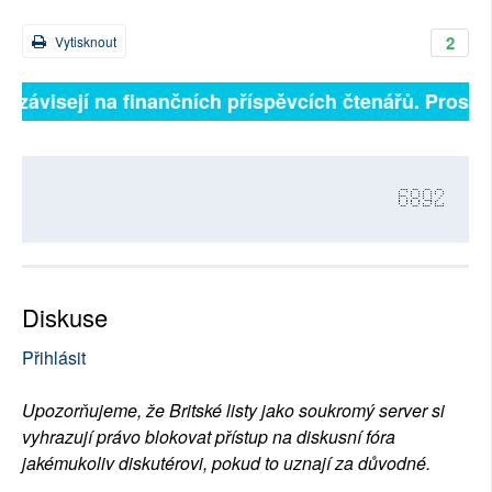
2
Vytisknout
ě závisejí na finančních příspěvcích čtenářů. Prosíme,
6892
Diskuse
Přihlásit
Upozorňujeme, že Britské listy jako soukromý server si
vyhrazují právo blokovat přístup na diskusní fóra
jakémukoliv diskutérovi, pokud to uznají za důvodné.