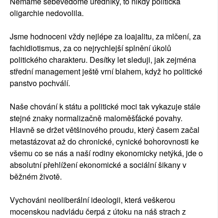
Nemáme sebevědomé úředníky, to nikdy politická
oligarchie nedovolila.
Jsme hodnoceni vždy nejlépe za loajalitu, za mlčení, za
fachidiotismus, za co nejrychlejší splnění úkolů
politického charakteru. Desítky let sleduji, jak zejména
střední management ještě vrní blahem, když ho politické
panstvo pochválí.
Naše chování k státu a politické moci tak vykazuje stále
stejné znaky normalizačně maloměšťácké povahy.
Hlavně se držet většinového proudu, který časem začal
metastázovat až do chronické, cynické bohorovnosti ke
všemu co se nás a naší rodiny ekonomicky netýká, jde o
absolutní přehlížení ekonomické a sociální šikany v
běžném životě.
Vychováni neoliberální ideologii, která veškerou
mocenskou nadvládu čerpá z útoku na náš strach z