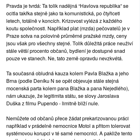
Pravda je tvrdá: Ta tolik nadějná “Havlova republika” se
ocitla takřka stejně jako ta komunistická, po čtyřiceti
letech, totálně v koncích. Krizovost vylézá z každého
koutu společnosti. Například plat (mzda) pečovatelů je v
Praze sotva na polovině průměrné pražské mzdy, ceny
jsou však pro všechny stejné. Tolik důležitá práce neuživí
stále větší procento občanů, bydlení je dostupné snad
pouze ve stanech. Ne, tato země opravdu nevzkvétá.
Ta současná obludná kauza kolem Pavla Blažka a jeho
Brna (podle Deníku N se opět objevuje stále stejná
mocenská parta kolem pana Blažka a pana Nejedlého),
nám ukazuje, že legitimita státu, se slovy Jaroslava
Duška z filmu Pupendo - limitně blíží nule.
Nemůžete od občanů přece žádat prekarizovanou práci
například v prádelně nemocnice Motol a přitom tolerovat
systémovou korupci v té samé nemocnici. A pakliže tento