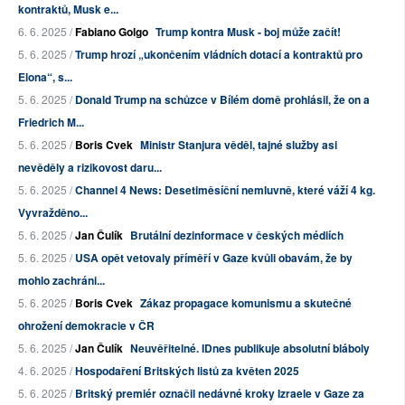
kontraktů, Musk e...
6. 6. 2025 /
Fabiano Golgo
Trump kontra Musk - boj může začít!
5. 6. 2025 /
Trump hrozí „ukončením vládních dotací a kontraktů pro
Elona“, s...
5. 6. 2025 /
Donald Trump na schůzce v Bílém domě prohlásil, že on a
Friedrich M...
5. 6. 2025 /
Boris Cvek
Ministr Stanjura věděl, tajné služby asi
nevěděly a rizikovost daru...
5. 6. 2025 /
Channel 4 News: Desetiměsíční nemluvně, které váží 4 kg.
Vyvražděno...
5. 6. 2025 /
Jan Čulík
Brutální dezinformace v českých médiích
5. 6. 2025 /
USA opět vetovaly příměří v Gaze kvůli obavám, že by
mohlo zachráni...
5. 6. 2025 /
Boris Cvek
Zákaz propagace komunismu a skutečné
ohrožení demokracie v ČR
5. 6. 2025 /
Jan Čulík
Neuvěřitelné. IDnes publikuje absolutní bláboly
4. 6. 2025 /
Hospodaření Britských listů za květen 2025
5. 6. 2025 /
Britský premiér označil nedávné kroky Izraele v Gaze za