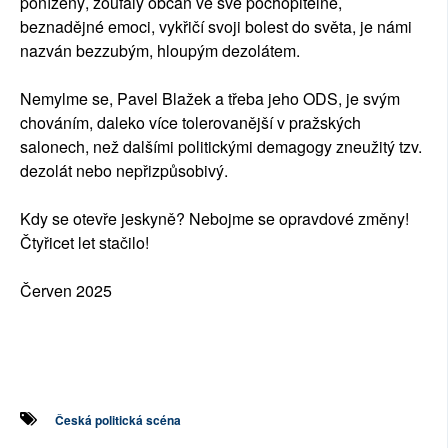
ponížený, zoufalý občan ve své pochopitelné,
beznadějné emoci, vykřičí svoji bolest do světa, je námi
nazván bezzubým, hloupým dezolátem.
Nemylme se, Pavel Blažek a třeba jeho ODS, je svým
chováním, daleko více tolerovanější v pražských
salonech, než dalšími politickými demagogy zneužitý tzv.
dezolát nebo nepřizpůsobivý.
Kdy se otevře jeskyně? Nebojme se opravdové změny!
Čtyřicet let stačilo!
Červen 2025
Česká politická scéna