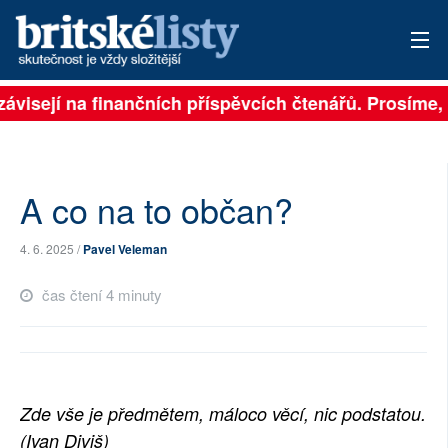
závisejí na finančních příspěvcích čtenářů. Prosíme, p
PŘIHLÁSIT
AKTUÁLNÍ VYDÁNÍ
ARCHIV
A co na to občan?
ROZHOVORY
4. 6. 2025 /
Pavel Veleman
TÉMATA
čas čtení 4 minuty
NEJČTENĚJŠÍ ZA 7 DNÍ
AUTOŘI
Zde vše je předmětem, máloco věcí, nic podstatou.
PŘÍSPĚVKY NA PROVOZ
(Ivan Diviš)