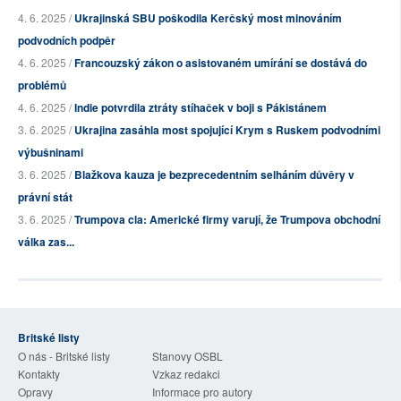
4. 6. 2025 /
Ukrajinská SBU poškodila Kerčský most minováním
podvodních podpěr
4. 6. 2025 /
Francouzský zákon o asistovaném umírání se dostává do
problémů
4. 6. 2025 /
Indie potvrdila ztráty stíhaček v boji s Pákistánem
3. 6. 2025 /
Ukrajina zasáhla most spojující Krym s Ruskem podvodními
výbušninami
3. 6. 2025 /
Blažkova kauza je bezprecedentním selháním důvěry v
právní stát
3. 6. 2025 /
Trumpova cla: Americké firmy varují, že Trumpova obchodní
válka zas...
Britské listy
O nás - Britské listy
Stanovy OSBL
Kontakty
Vzkaz redakci
Opravy
Informace pro autory