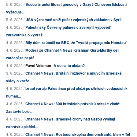
5. 6. 2025 /
Budou Izraelci litovat genocidy v Gaze? Obnovení lidskosti
vyžaduje...
5. 6. 2025 /
USA významně sníží počet vojenských základen v Sýrii
4. 6. 2025 /
Palestinský Červený půlměsíc zveřejnil výpověď
zdravotníka o vyvraž...
4. 6. 2025 /
Bílý dům zaútočil na BBC, že "vysílá propagandu Hamásu"
4. 6. 2025 /
Moderátor Channel 4 News Krishnan Guru-Murthy čelí
zatčení za nepřá...
4. 6. 2025 /
Pavel Veleman
A co na to občan?
3. 6. 2025 /
Channel 4 News: Brutální rozhovor s mluvčím izraelské
vlády o vražd...
4. 6. 2025 /
Izrael varuje Palestince před chůzí po silnicích vedoucích k
human...
4. 6. 2025 /
Channel 4 News: 800 britských právníků britské vládě:
Zastavte boje...
4. 6. 2025 /
Channel 4 News: Izraelské drony nad Gazou vysílají
nahrávku plačící...
4. 6. 2025 /
Channel 4 News: Rostoucí skupina demonstrantů, kteří v Tel