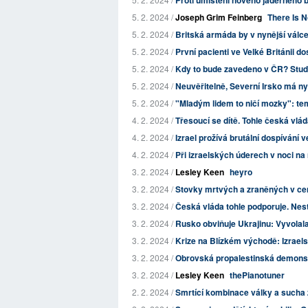
Proti umístění nového jaderného b
5. 2. 2024 /
Joseph Grim Feinberg
There Is N
5. 2. 2024 /
Britská armáda by v nynější válc
5. 2. 2024 /
První pacienti ve Velké Británii do
5. 2. 2024 /
Kdy to bude zavedeno v ČR? Studie z
5. 2. 2024 /
Neuvěřitelně, Severní Irsko má nyn
5. 2. 2024 /
"Mladým lidem to ničí mozky": te
4. 2. 2024 /
Třesoucí se dítě. Tohle česká vlá
4. 2. 2024 /
Izrael prožívá brutální dospívání v
4. 2. 2024 /
Při izraelských úderech v noci na 
3. 2. 2024 /
Lesley Keen
heyro
3. 2. 2024 /
Stovky mrtvých a zraněných v cent
3. 2. 2024 /
Česká vláda tohle podporuje. Nes
3. 2. 2024 /
Rusko obviňuje Ukrajinu: Vyvolala 
3. 2. 2024 /
Krize na Blízkém východě: Izraels
3. 2. 2024 /
Obrovská propalestinská demonst
3. 2. 2024 /
Lesley Keen
thePianotuner
2. 2. 2024 /
Smrtící kombinace války a sucha zp