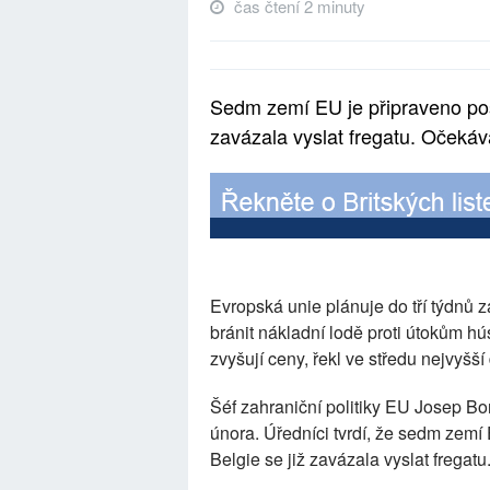
čas čtení 2 minuty
Sedm zemí EU je připraveno posk
zavázala vyslat fregatu. Očeká
Evropská unie plánuje do tří týdnů 
bránit nákladní lodě proti útokům h
zvyšují ceny, řekl ve středu nejvyšší
Šéf zahraniční politiky EU Josep Bor
února. Úředníci tvrdí, že sedm zemí
Belgie se již zavázala vyslat frega