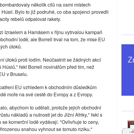
y bombardovaly několik cílů na osmi místech
sii. Bylo to již podruhé, co oba spojenci provedli
ity rebelů odpalovat rakety.
zi Izraelem a Hamásem v říjnu vytrvalou kampaň
bchodní lodě, ale Borrell trval na tom, že mise EU
ých útoků.
ní útoků proti lodím. Neúčastnit se žádných akcí
 Húsiů," řekl Borrell novinářům před tím, než
EU v Bruselu.
 opatření EU vzhledem k obchodním důsledkům
udé moře na své cestě do Evropy a z Evropy.
lo, abychom to udělali, protože jejich obchodní
tu nákladů a nutnosti jet do Jižní Afriky," řekl s
u se komerční lodě vydávají. "Ovlivňuje to ceny,
 přirozenou snahou vyhnout se tomuto riziku."