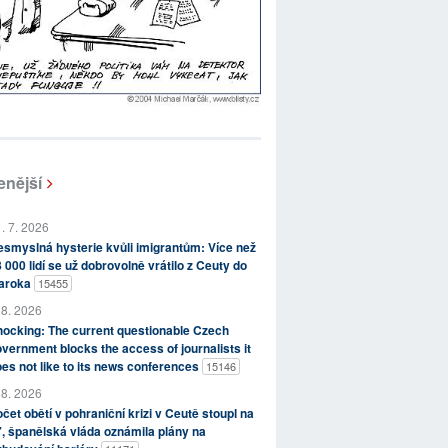
enější
. 7. 2026
smyslná hysterie kvůli imigrantům: Více než
 000 lidí se už dobrovolně vrátilo z Ceuty do
aroka
15455
 8. 2026
ocking: The current questionable Czech
vernment blocks the access of journalists it
es not like to its news conferences
15146
 8. 2026
čet obětí v pohraniční krizi v Ceutě stoupl na
, španělská vláda oznámila plány na