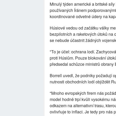
Minulý týden americké a britské síl
používaných Íránem podporovanými Hú
koordinované odvetné údery na kapac
Húsiové vedou od začátku války me
bezpilotních a raketových útoků na o
se nebude účastnit žádných vojensk
"To je účel: ochrana lodí. Zachycová
proti Húsiům. Pouze blokování útoků
předsedal schůzce ministrů obrany 
Borrell uvedl, že podniky požadují
nutnosti obchodních lodí objíždět R
"Mnoho evropských firem nás požáda
model hodně trpí kvůli vysokému nárůs
odkazem na alternativní trasu, ktero
ovlivňuje to inflaci. Je tedy pro nás