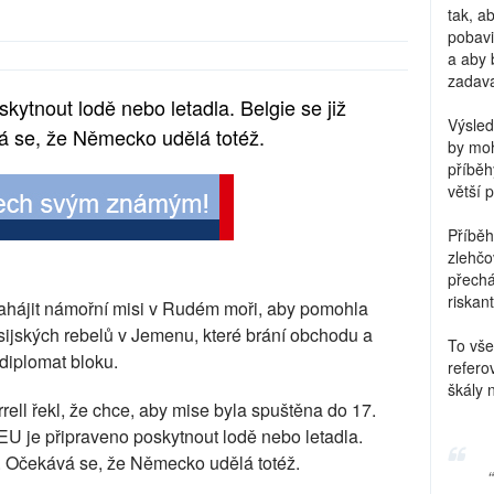
tak, a
pobavi
a aby 
zadava
ytnout lodě nebo letadla. Belgie se již
Výsled
vá se, že Německo udělá totéž.
by moh
příběh
větší 
Příběh
zlehčo
přechá
riskant
zahájit námořní misi v Rudém moři, aby pomohla
úsijských rebelů v Jemenu, které brání obchodu a
To vše
 diplomat bloku.
refero
škály 
rell řekl, že chce, aby mise byla spuštěna do 17.
 EU je připraveno poskytnout lodě nebo letadla.
tu. Očekává se, že Německo udělá totéž.