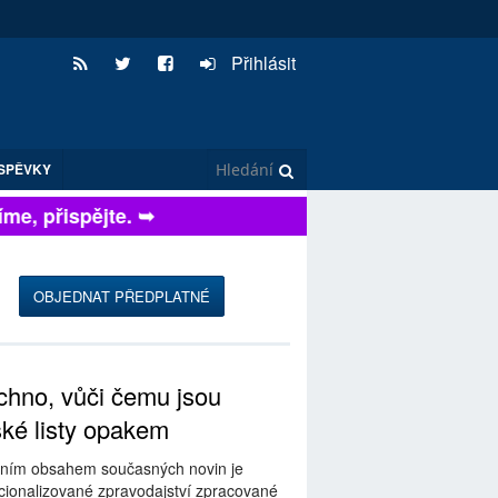
Přihlásit
SPĚVKY
e, přispějte. ➥
OBJEDNAT PŘEDPLATNÉ
hno, vůči čemu jsou
ské listy opakem
ním obsahem současných novin je
ionalizované zpravodajství zpracované