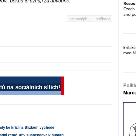
rovi, pokud to uznají za důvodné.
nejnovější
oblíbené
Polit
Marč
dy ke krizi na Blízkém východě
padní země, aby suspendovaly humani...