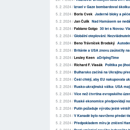
5. 2. 2024 /
Izrael v Gaze bombardoval školku 
5. 2. 2024 /
Boris Cvek
Jaderné bloky a péč
5. 2. 2024 /
Jan Čulík
Nad Hamásem se nedá zv
5. 2. 2024 /
Fabiano Golgo
30 let s Novou: Vl
5. 2. 2024 /
Globální oteplování: Nezvládnutelné
5. 2. 2024 /
Beno Trávníček Brodský
Autodes
5. 2. 2024 /
Británie a USA znovu zaútočily na H
5. 2. 2024 /
Lesley Keen
aDripingTime
5. 2. 2024 /
Richard F. Vlasák
Politika po jih
5. 2. 2024 /
Bulharsko začíná na Ukrajinu pře
5. 2. 2024 /
Češi chtějí, aby EU nakupovala uk
5. 2. 2024 /
Rusko-ukrajinská válka: USA mají
5. 2. 2024 /
Více než čtvrtina evropského územ
5. 2. 2024 /
Ruské ekonomice předpovídají nov
5. 2. 2024 /
Putin požaduje výrobu ještě větší
5. 2. 2024 /
V Kanadě bylo navrženo předat tisí
5. 2. 2024 /
Předpokladem míru je zničení H
5. 2. 2024 /