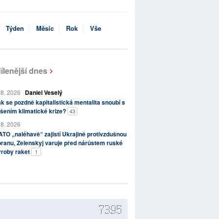
Týden
Měsíc
Rok
Vše
ílenější dnes
 8. 2026
Daniel Veselý
k se pozdně kapitalistická mentalita snoubí s
šením klimatické krize?
43
 8. 2026
TO „naléhavě“ zajistí Ukrajině protivzdušnou
ranu, Zelenskyj varuje před nárůstem ruské
ýroby raket
1
7395