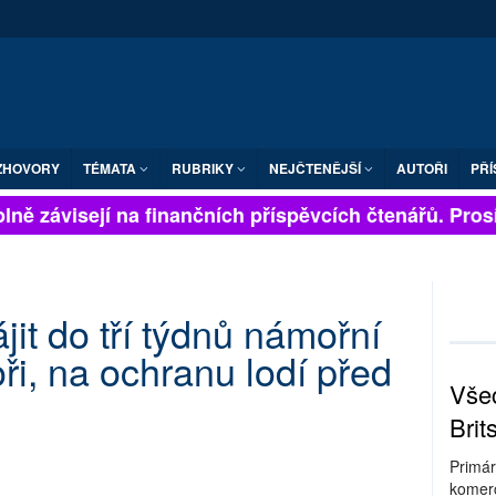
ZHOVORY
TÉMATA
RUBRIKY
NEJČTENĚJŠÍ
AUTOŘI
PŘÍ
lně závisejí na finančních příspěvcích čtenářů. Prosím
it do tří týdnů námořní
i, na ochranu lodí před
Všec
Brit
Primár
komerc