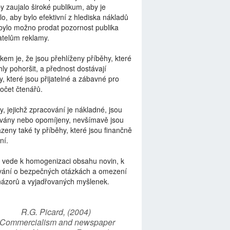
by zaujalo široké publikum, aby je
lo, aby bylo efektivní z hlediska nákladů
bylo možno prodat pozornost publika
telům reklamy.
kem je, že jsou přehlíženy příběhy, které
ly pohoršit, a přednost dostávají
y, které jsou přijatelné a zábavné pro
počet čtenářů.
y, jejichž zpracování je nákladné, jsou
vány nebo opomíjeny, nevšímavě jsou
zeny také ty příběhy, které jsou finančně
ní.
 vede k homogenizaci obsahu novin, k
vání o bezpečných otázkách a omezení
názorů a vyjadřovaných myšlenek.
R.G. Picard, (2004)
“Commercialism and newspaper