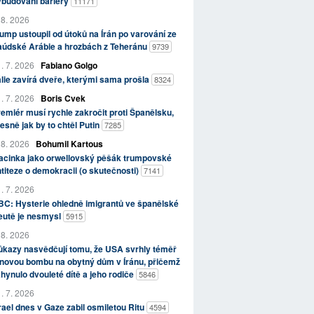
ybudování bariéry
11171
 8. 2026
ump ustoupil od útoků na Írán po varování ze
aúdské Arábie a hrozbách z Teheránu
9739
. 7. 2026
Fabiano Golgo
álie zavírá dveře, kterými sama prošla
8324
. 7. 2026
Boris Cvek
emiér musí rychle zakročit proti Španělsku,
esně jak by to chtěl Putin
7285
 8. 2026
Bohumil Kartous
acinka jako orwellovský pěšák trumpovské
titeze o demokracii (o skutečnosti)
7141
. 7. 2026
C: Hysterie ohledně imigrantů ve španělské
eutě je nesmysl
5915
 8. 2026
kazy nasvědčují tomu, že USA svrhly téměř
novou bombu na obytný dům v Íránu, přičemž
hynulo dvouleté dítě a jeho rodiče
5846
. 7. 2026
rael dnes v Gaze zabil osmiletou Ritu
4594