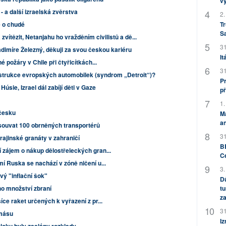
v
- a další izraelská zvěrstva
2.
e o chudé
Tr
S
ítězit, Netanjahu ho vražděním civilistů a dě...
31
adimíre Železný, děkuji za svou českou kariéru
It
 požáry v Chile při čtyřicítkách...
31
trukce evropských automobilek (syndrom „Detroit“)?
Pr
úsie, Izrael dál zabíjí děti v Gaze
př
1.
očesku
M
an
souvat 100 obrněných transportérů
31
rajinské granáty v zahraničí
BB
 zájem o nákup dělostřeleckých gran...
C
í Ruska se nachází v zóně ničení u...
3.
ý "inflační šok"
Dů
ho množství zbraní
tu
za
ce raket určených k vyřazení z pr...
31
amásu
Iz