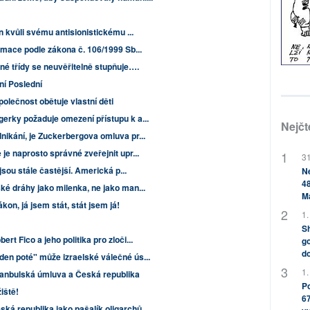
 kvůli svému antisionistickému ...
rmace podle zákona č. 106/1999 Sb...
né třídy se neuvěřitelně stupňuje….
ní Poslední
lečnost obětuje vlastní děti
erky požaduje omezení přístupu k a...
Nejčt
nikání, je Zuckerbergova omluva pr...
je naprosto správné zveřejnit upr...
31
 jsou stále častější. Americká p...
Ne
48
ké dráhy jako milenka, ne jako man...
M
kon, já jsem stát, stát jsem já!
1.
Sh
rt Fico a jeho politika pro zloči...
go
do
den poté" může izraelské válečné ús...
1.
stanbulská úmluva a Česká republika
Po
iště!
67
ská republika jako pašalík oligarchů