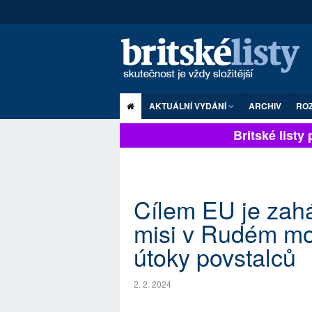
AKTUÁLNÍ VYDÁNÍ
ARCHIV
RO
Britské listy p
Cílem EU je zaháj
misi v Rudém moř
útoky povstalců
2. 2. 2024