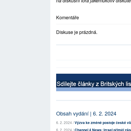
na diskusní fóra jakémukoliv diskuté
Komentáře
Diskuse je prázdná.
Obsah vydání | 6. 2. 2024
6. 2. 2024 /
Výzva ke změně postoje české vlá
6. 2. 2024 /
Channel 4 News: Izrael přiměl zá