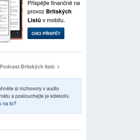
Přispějte finančně na
provoz
Britských
v mobilu.
Listů
CHCI PŘISPĚT
Podcast Britských listů
áhněte si rozhovory v audio
mátu a poslouchejte je kdekoliv.
k na to?