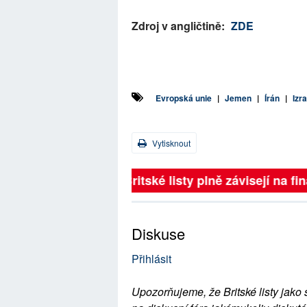
Zdroj v angličtině:
ZDE
Evropská unie
|
Jemen
|
Írán
|
Izr
Vytisknout
Britské listy plně závisejí na 
Diskuse
Přihlásit
Upozorňujeme, že Britské listy jako 