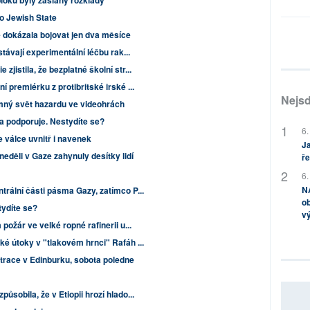
loku byly zaslány rozklady
o Jewish State
e dokázala bojovat jen dva měsíce
stávají experimentální léčbu rak...
jistila, že bezplatné školní str...
í premiérku z protibritské irské ...
Nejsd
mný svět hazardu ve videohrách
da podporuje. Nestydíte se?
6.
e válce uvnitř i navenek
Ja
neděli v Gaze zahynuly desítky lidí
ře
6.
NA
rální části pásma Gazy, zatímco P...
ob
tydíte se?
v
požár ve velké ropné rafinerii u...
ké útoky v "tlakovém hrnci" Rafáh ...
race v Edinburku, sobota poledne
ůsobila, že v Etiopii hrozí hlado...