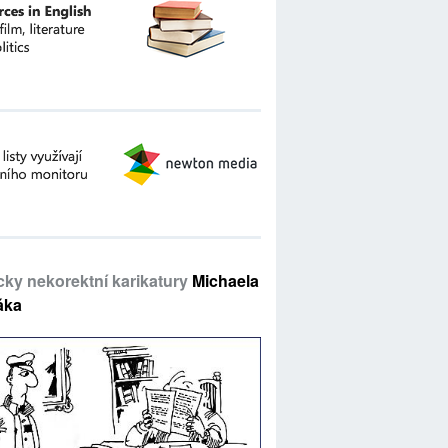
icky nekorektní karikatury
Michaela
áka