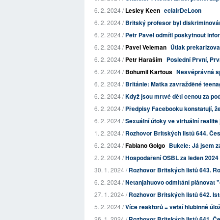
6. 2. 2024 /
Lesley Keen
eclairDeLoon
6. 2. 2024 /
Britský profesor byl diskriminován
6. 2. 2024 /
Petr Pavel odmítl poskytnout info
6. 2. 2024 /
Pavel Veleman
Útlak prekarizova
6. 2. 2024 /
Petr Haraším
Poslední První, Prv
6. 2. 2024 /
Bohumil Kartous
Nesvéprávná spo
6. 2. 2024 /
Británie: Matka zavražděné teenag
6. 2. 2024 /
Když jsou mrtvé děti cenou za pod
6. 2. 2024 /
Předpisy Facebooku konstatují, že 
6. 2. 2024 /
Sexuální útoky ve virtuální realitě
1. 2. 2024 /
Rozhovor Britských listů 644. Čes
6. 2. 2024 /
Fabiano Golgo
Bukele: Já jsem zá
2. 2. 2024 /
Hospodaření OSBL za leden 2024
30. 1. 2024 /
Rozhovor Britských listů 643. Robe
6. 2. 2024 /
Netanjahuovo odmítání plánovat "
27. 1. 2024 /
Rozhovor Britských listů 642. I
5. 2. 2024 /
Více reaktorů = větší hlubinné úlož
26. 1. 2024 /
Rozhovor Britských listů 641. Če