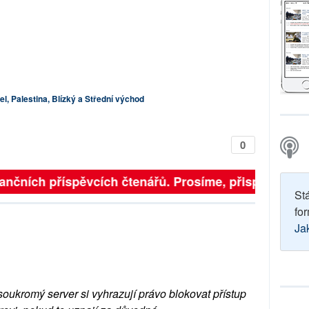
ael, Palestina, Blízký a Střední východ
0
finančních příspěvcích čtenářů. Prosíme, přispějte. ➥
St
for
Ja
soukromý server si vyhrazují právo blokovat přístup