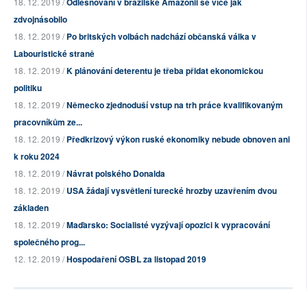
18. 12. 2019 /
Odlesňování v brazilské Amazonii se více jak
zdvojnásobilo
18. 12. 2019 /
Po britských volbách nadchází občanská válka v
Labouristické straně
18. 12. 2019 /
K plánování deterentu je třeba přidat ekonomickou
politiku
18. 12. 2019 /
Německo zjednoduší vstup na trh práce kvalifikovaným
pracovníkům ze...
18. 12. 2019 /
Předkrizový výkon ruské ekonomiky nebude obnoven ani
k roku 2024
18. 12. 2019 /
Návrat polského Donalda
18. 12. 2019 /
USA žádají vysvětlení turecké hrozby uzavřením dvou
základen
18. 12. 2019 /
Maďarsko: Socialisté vyzývají opozici k vypracování
společného prog...
12. 12. 2019 /
Hospodaření OSBL za listopad 2019