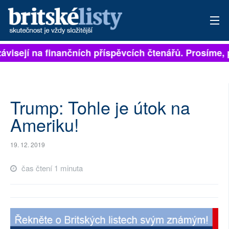
závisejí na finančních příspěvcích čtenářů. Prosíme, p
PŘIHLÁSIT
AKTUÁLNÍ VYDÁNÍ
ARCHIV
Trump: Tohle je útok na
Ameriku!
ROZHOVORY
19. 12. 2019
TÉMATA
čas čtení 1 minuta
NEJČTENĚJŠÍ ZA 7 DNÍ
AUTOŘI
PŘÍSPĚVKY NA PROVOZ