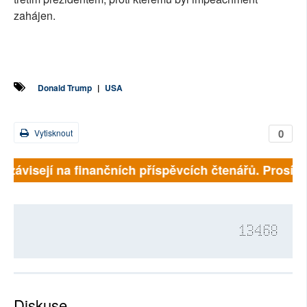
zahájen.
Donald Trump
|
USA
0
Vytisknout
ě závisejí na finančních příspěvcích čtenářů. Prosíme,
13468
Diskuse