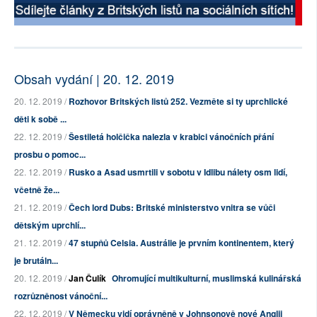
Obsah vydání | 20. 12. 2019
20. 12. 2019 /
Rozhovor Britských listů 252. Vezměte si ty uprchlické
děti k sobě ...
22. 12. 2019 /
Šestiletá holčička nalezla v krabici vánočních přání
prosbu o pomoc...
22. 12. 2019 /
Rusko a Asad usmrtili v sobotu v Idlibu nálety osm lidí,
včetně že...
21. 12. 2019 /
Čech lord Dubs: Britské ministerstvo vnitra se vůči
dětským uprchlí...
21. 12. 2019 /
47 stupňů Celsia. Austrálie je prvním kontinentem, který
je brutáln...
20. 12. 2019 /
Jan Čulík
Ohromující multikulturní, muslimská kulinářská
rozrůzněnost vánoční...
22. 12. 2019 /
V Německu vidí oprávněně v Johnsonově nové Anglii