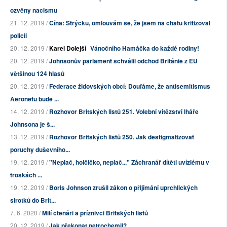
ozvěny nacismu
21. 12. 2019 /
Čína: Strýčku, omlouvám se, že jsem na chatu kritizoval
policii
20. 12. 2019 /
Karel Dolejší
Vánočního Hamáčka do každé rodiny!
20. 12. 2019 /
Johnsonův parlament schválil odchod Británie z EU
většinou 124 hlasů
20. 12. 2019 /
Federace židovských obcí: Doufáme, že antisemitismus
Aeronetu bude ...
14. 12. 2019 /
Rozhovor Britských listů 251. Volební vítězství lháře
Johnsona je š...
13. 12. 2019 /
Rozhovor Britských listů 250. Jak destigmatizovat
poruchy duševního...
19. 12. 2019 /
"Neplač, holčičko, neplač..." Záchranář dítěti uvízlému v
troskách ...
19. 12. 2019 /
Boris Johnson zrušil zákon o přijímání uprchlických
sirotků do Brit...
7. 6. 2020 /
Milí čtenáři a příznivci Britských listů
20. 12. 2019 /
Jak překonat petrochemii?