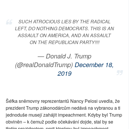
SUCH ATROCIOUS LIES BY THE RADICAL
LEFT, DO NOTHING DEMOCRATS. THIS IS AN
ASSAULT ON AMERICA, AND AN ASSAULT
ON THE REPUBLICAN PARTY!!!!
— Donald J. Trump
(@realDonaldTrump)
December 18,
2019
Šéfka sněmovny reprezentantů Nancy Pelosi uvedla, že
prezident Trump zákonodárcům nedává na vybranou a ti
jednoduše musejí zahájit impeachment. Kdyby byl Trump
obviněn – k čemuž podle očekávání dojde, stal by se
třetím prezidentem, proti kterému byl impeachment