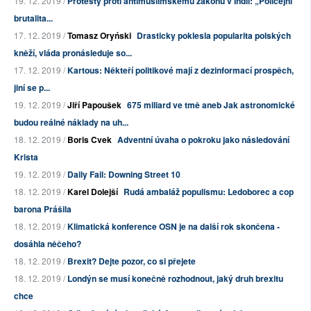
19. 12. 2019 /
Protesty proti antimuslimskému zákonu v Indii: „Policejní
brutalita...
17. 12. 2019 /
Tomasz Oryński
Drasticky poklesla popularita polských
kněží, vláda pronásleduje so...
17. 12. 2019 /
Kartous: Někteří politikové mají z dezinformací prospěch,
jiní se p...
19. 12. 2019 /
Jiří Papoušek
675 miliard ve tmě aneb Jak astronomické
budou reálné náklady na uh...
18. 12. 2019 /
Boris Cvek
Adventní úvaha o pokroku jako následování
Krista
19. 12. 2019 /
Daily Fail: Downing Street 10
18. 12. 2019 /
Karel Dolejší
Rudá ambaláž populismu: Ledoborec a cop
barona Prášila
18. 12. 2019 /
Klimatická konference OSN je na další rok skončena -
dosáhla něčeho?
18. 12. 2019 /
Brexit? Dejte pozor, co si přejete
18. 12. 2019 /
Londýn se musí konečně rozhodnout, jaký druh brexitu
chce