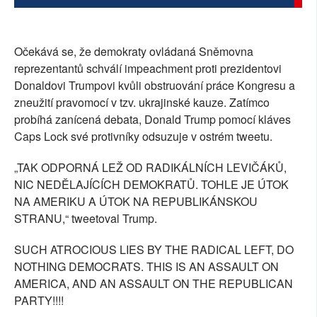
SOCIÁLNÍ SÍTĚ
RUBRIKY
Očekává se, že demokraty ovládaná Sněmovna
reprezentantů schválí impeachment proti prezidentovi
PLNÁ VERZE STRÁNEK
Donaldovi Trumpovi kvůli obstruování práce Kongresu a
zneužití pravomocí v tzv. ukrajinské kauze. Zatímco
probíhá zanícená debata, Donald Trump pomocí kláves
Caps Lock své protivníky odsuzuje v ostrém tweetu.
„TAK ODPORNÁ LEŽ OD RADIKÁLNÍCH LEVIČÁKŮ,
NIC NEDĚLAJÍCÍCH DEMOKRATŮ. TOHLE JE ÚTOK
NA AMERIKU A ÚTOK NA REPUBLIKÁNSKOU
STRANU,“ tweetoval Trump.
SUCH ATROCIOUS LIES BY THE RADICAL LEFT, DO
NOTHING DEMOCRATS. THIS IS AN ASSAULT ON
AMERICA, AND AN ASSAULT ON THE REPUBLICAN
PARTY!!!!