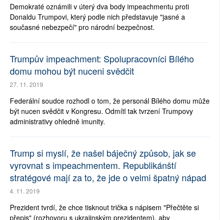
Demokraté oznámili v úterý dva body impeachmentu proti
Donaldu Trumpovi, který podle nich představuje "jasné a
současné nebezpečí" pro národní bezpečnost.
Trumpův impeachment: Spolupracovníci Bílého
domu mohou být nuceni svědčit
27. 11. 2019
Federální soudce rozhodl o tom, že personál Bílého domu může
být nucen svědčit v Kongresu. Odmítl tak tvrzení Trumpovy
administrativy ohledně imunity.
Trump si myslí, že našel báječný způsob, jak se
vyrovnat s impeachmentem. Republikánští
stratégové mají za to, že jde o velmi špatný nápad
4. 11. 2019
Prezident tvrdí, že chce tisknout trička s nápisem "Přečtěte si
přepis" (rozhovoru s ukrajinským prezidentem), aby