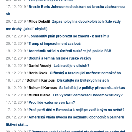
17. 12. 2019 /
Brexit: Boris Johnson teď odstraní od brexitu záchrannou
síť
20. 12. 2019 /
Miloš Dokulil
Zápas to byl na dvou kolbištích (kde vždy
ten druhý „jaksi“ chyběl)
20. 12. 2019 /
Johnsonův plán pro brexit se změnil - k horšímu
20. 12. 2019 /
Trump si impeachment zaslouží
19. 12. 2019 /
Atentátník střílel v ústředí ruské tajné policie FSB
20. 12. 2019 /
Dlouhá a temná historie ruské vraždy
19. 12. 2019 /
Daniel Veselý
Leží naděje v ulicích?
19. 12. 2019 /
Boris Cvek
Čižinský a fascinující možnost nemožného
18. 4. 2017 /
Bohumil Kartous
Diskutujte na Britských listech
19. 12. 2019 /
Bohumil Kartous
Šašci dělají z politiky přirozeně... cirkus
16. 12. 2019 /
Muriel Blaive
Lze vytvořit demokracii nedemokraticky?
17. 12. 2019 /
Proč lidé vzdorně věří lžím?
17. 12. 2019 /
Proč patří děti v Estonsku k nejlépe vzdělaným na světě?
20. 12. 2019 /
Americká vláda uvedla na seznamu obchodních partnerů
fiktivní stát ...
20. 12. 2019 /
Z Pentagonu odešel pátý vysoký představitel za sedm dní