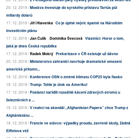
20. 12. 2019 /
Moskva investuje do syrského přístavu Tartús půl
miliardy dolarů
17. 12. 2019 /
Jiří Hlavenka
Co je úplně nejvíc špatně na Národním
investičním plánu
17. 12. 2019 /
Jan Čulík
,
Dominika Švecová
Vlastníci: Horor o tom,
jaká je dnes Česká republika
17. 12. 2019 /
Radek Mokrý
Prekarizace v ČR existuje už dávno
20. 12. 2019 /
Ministerstvo zahraničí navrhuje dramatické omezení
americké přítomn...
19. 12. 2019 /
Konference OSN o změně klimatu COP25 byla fiasko
19. 12. 2019 /
Trump: Tohle je útok na Ameriku!
17. 12. 2019 /
Poslanci nařídili rozsáhlé kácení zdravých stromů u
železničních a ...
19. 12. 2019 /
V reakci na skandál „Afghanistan Papers“ chce Trump z
Afghánistánu ...
19. 12. 2019 /
Francie ve stávce: výpadky proudu, zavřené školy, žádná
Eiffelova věž