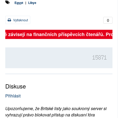
Egypt
|
Libye
0
Vytisknout
plně závisejí na finančních příspěvcích čtenářů. Prosí
15871
Diskuse
Přihlásit
Upozorňujeme, že Britské listy jako soukromý server si
vyhrazují právo blokovat přístup na diskusní fóra