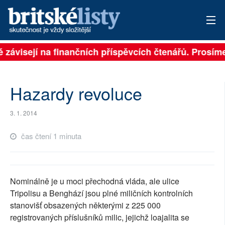
ě závisejí na finančních příspěvcích čtenářů. Prosíme,
PŘIHLÁSIT
AKTUÁLNÍ VYDÁNÍ
Hazardy revoluce
ARCHIV
3. 1. 2014
ROZHOVORY
čas čtení 1 minuta
TÉMATA
NEJČTENĚJŠÍ ZA 7 DNÍ
Nominálně je u moci přechodná vláda, ale ulice
AUTOŘI
Tripolisu a Benghází jsou plné miličních kontrolních
stanovišť obsazených některými z 225 000
PŘÍSPĚVKY NA PROVOZ
registrovaných příslušníků milic, jejichž loajalita se