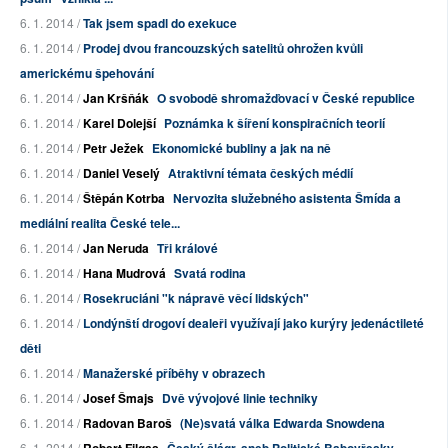
6. 1. 2014 /
Tak jsem spadl do exekuce
6. 1. 2014 /
Prodej dvou francouzských satelitů ohrožen kvůli
americkému špehování
6. 1. 2014 /
Jan Kršňák
O svobodě shromažďovací v České republice
6. 1. 2014 /
Karel Dolejší
Poznámka k šíření konspiračních teorií
6. 1. 2014 /
Petr Ježek
Ekonomické bubliny a jak na ně
6. 1. 2014 /
Daniel Veselý
Atraktivní témata českých médií
6. 1. 2014 /
Štěpán Kotrba
Nervozita služebného asistenta Šmída a
mediální realita České tele...
6. 1. 2014 /
Jan Neruda
Tři králové
6. 1. 2014 /
Hana Mudrová
Svatá rodina
6. 1. 2014 /
Rosekruciáni "k nápravě věcí lidských"
6. 1. 2014 /
Londýnští drogoví dealeři využívají jako kurýry jedenáctileté
děti
6. 1. 2014 /
Manažerské příběhy v obrazech
6. 1. 2014 /
Josef Šmajs
Dvě vývojové linie techniky
6. 1. 2014 /
Radovan Baroš
(Ne)svatá válka Edwarda Snowdena
6. 1. 2014 /