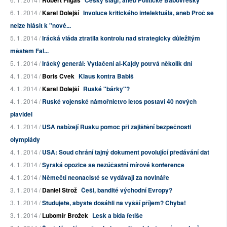
Robert Filgas
Český šlágr, aneb Politické Babovřesky
6. 1. 2014 /
Karel Dolejší
Involuce kritického intelektuála, aneb Proč se
nelze hlásit k "nové...
5. 1. 2014 /
Irácká vláda ztratila kontrolu nad strategicky důležitým
městem Fal...
5. 1. 2014 /
Irácký generál: Vytlačení al-Kajdy potrvá několik dní
4. 1. 2014 /
Boris Cvek
Klaus kontra Babiš
4. 1. 2014 /
Karel Dolejší
Ruské "bárky"?
4. 1. 2014 /
Ruské vojenské námořnictvo letos postaví 40 nových
plavidel
4. 1. 2014 /
USA nabízejí Rusku pomoc při zajištění bezpečnosti
olympiády
4. 1. 2014 /
USA: Soud chrání tajný dokument povolující předávání dat
4. 1. 2014 /
Syrská opozice se nezúčastní mírové konference
4. 1. 2014 /
Němečtí neonacisté se vydávají za novináře
3. 1. 2014 /
Daniel Strož
Češi, bandité východní Evropy?
3. 1. 2014 /
Studujete, abyste dosáhli na vyšší příjem? Chyba!
3. 1. 2014 /
Lubomír Brožek
Lesk a bída fetiše