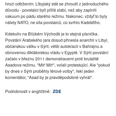
hrozí odtržením. Libyjský stát se zhroutil z jednoduchého
důvodu - povstalci byli příliš slabí, než aby zaplnili
vakuum po pádu starého režimu. Nakonec, vždyť to byly
nálety NATO, ne síla povstalců, co svrhlo Kaddáfího.
Kdekoliv na Blízkém Východě je to stejná písnička.
Povstání Arabského jara dosud přinesla anarchii v Libyi,
občanskou válku v Sýrii, větší autokracii v Bahrajnu a
obnovenou diktátorskou vládu v Egyptě. V Sýrii povstání
začalo v březnu 2011 demonstracemi proti brutalitě
Asadova režimu. "Mír! Mír!", volali protestující. Ale "pokud
by dnes v Sýrii proběhly férové volby", řekl jeden
komentátor, "Asad by je pravděpodobně vyhrál".
Podrobnosti v angličtině:
ZDE