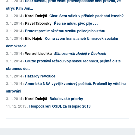
3. 1. 2014 /
Šest důvodů, proč velmi pravděpodobně není pravda, že
strýc Kim Jon...
3. 1. 2014 /
Karel Dolejší
Čína: Šest válek v příštích padesáti letech?
3. 1. 2014 /
Pavel Táborský
Řeč se mluví, pivo pije . . .
3. 1. 2014 /
Protest proti možnému vzniku policejního státu
3. 1. 2014 /
Elio Hájek
Komu zvoní hrana, aneb Umíráček sociální
demokracie
3. 1. 2014 /
Wenzel Lischka
Mimozemští zloději v Čechách
3. 1. 2014 /
Gruzie prodává těžkou vojenskou techniku, přijímá čistě
obrannou do...
3. 1. 2014 /
Hazardy revoluce
3. 1. 2014 /
Americká NSA vyvíjí kvantový počítač. Prolomil by většinu
šifrování
3. 1. 2014 /
Karel Dolejší
Bakalovské priority
11. 12. 2013 /
Hospodaření OSBL za listopad 2013