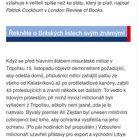
vztahuje k veliteli spíše než ke státu, který je platí,
napsal
SOCIÁLNÍ SÍTĚ
Patrick Cockburn v London Review of Books
.
RUBRIKY
PLNÁ VERZE STRÁNEK
Když se před hlavním štábem misurátské milice v
Tripolisu 15. listopadu objevili demonstranti požadující,
aby odešla domů, příslušníci milicí zahájili palbu ze
všeho od Kalašnikovů až po protiletadlové kanóny, zabili
43 protestujících a zranili několik set dalších. To vedlo k
lidovým protestům, při nichž mnozí milicionáři byli
vytlačeni z Tripolisu, ačkoliv není jasné, zda je to
natrvalo. Bývalý premiér Alí Zejdan byl unesen miličními
ozbrojenci bez toho, aby ochranka vystřelila na jeho
ochranu. (Po pár hodinách byl propuštěn.) Vzbouření
milicionáři uzavřeli přístavy pro export a východní Libye