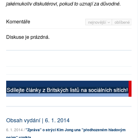
jakémukoliv diskutérovi, pokud to uznají za důvodné.
Komentáře
nejnovější
oblíbené
Diskuse je prázdná.
Obsah vydání | 6. 1. 2014
6. 1. 2014 /
"Zpráva" o strýci Kim Jong una "předhozeném hladovým
psům" vznikla ...