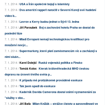
7. 1. 2014 /
USA a Írán společně bojují s islamisty
7. 1. 2014 /
Dva američtí rappeři natočili v Severní Koreji své hudební
video b...
7. 1. 2014 /
Lavrov a Kerry budou jednat o Sýrii 13. ledna
7. 1. 2014 /
Jiří Paroubek
Boj o zachování hotelu Praha se dostal do
poslední fáze
7. 1. 2014 /
Mladí Evropani nemají technologickou kvalifikaci pro
množství novýc...
7. 1. 2014 /
Supermarkety, které platí zaměstnancům víc a zacházejí s
nimi slušn...
7. 1. 2014 /
Karel Dolejší
Ruská vojenská politika a Finsko
7. 1. 2014 /
Tomáš Koloc
Kterak královéhradecká MHD českou
dopravu na úroveň třetího světa p...
7. 1. 2014 /
K případu mé protizákonně prováděné exekuce
6. 1. 2014 /
Tak jsem spadl do exekuce
7. 1. 2014 /
Kadeřník Davida Camerona dostal státní vyznamenání za
"služby v obo...
7. 1. 2014 /
Jiří Baťa
Milan Knížák -- strážce čistoty a spravedlnosti ve