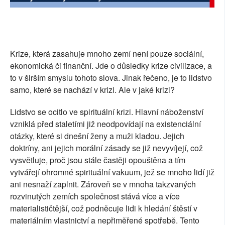
SOCIÁLNÍ SÍTĚ
RUBRIKY
Krize, která zasahuje mnoho zemí není pouze sociální,
PLNÁ VERZE STRÁNEK
ekonomická či finanční. Jde o důsledky krize civilizace, a
to v širším smyslu tohoto slova. Jinak řečeno, je to lidstvo
samo, které se nachází v krizi. Ale v jaké krizi?
Lidstvo se ocitlo ve spirituální krizi. Hlavní náboženství
vzniklá před staletími již neodpovídají na existenciální
otázky, které si dnešní ženy a muži kladou. Jejich
doktríny, ani jejich morální zásady se již nevyvíjejí, což
vysvětluje, proč jsou stále častěji opouštěna a tím
vytvářejí ohromné spirituální vakuum, jež se mnoho lidí již
ani nesnaží zaplnit. Zároveň se v mnoha takzvaných
rozvinutých zemích společnost stává více a více
materialističtější, což podněcuje lidi k hledání štěstí v
materiálním vlastnictví a nepřiměřené spotřebě. Tento