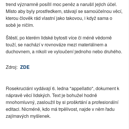
trend významně posílil moc peněz a narušil jejich účel.
Místo aby byly prostředkem, stávají se samoúčelnou věcí,
kterou člověk rád vlastní jako takovou, i když sama o
sobě je ničím.
Štěstí, po kterém lidské bytosti více či méně vědomě
touží, se nachází v rovnováze mezi materiálnem a
duchovnem, a nikoli ve vyloučení jednoho nebo druhého.
Zdroj:
ZDE
Rosekruciáni vydávají 6. ledna "appellatio", dokument k
nápravě věcí lidských. Text je bohužel hodně
mnohomluvný, zasloužil by si proškrtání a profesionální
editaci. Nicméně, kdo má trpělivost, najde v něm řadu
zajímavých myšlenek.