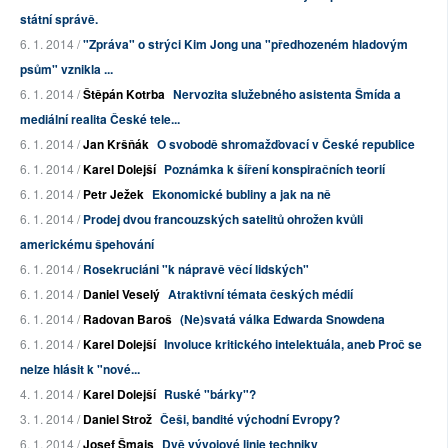
státní správě.
6. 1. 2014 /
"Zpráva" o strýci Kim Jong una "předhozeném hladovým
psům" vznikla ...
6. 1. 2014 /
Štěpán Kotrba
Nervozita služebného asistenta Šmída a
mediální realita České tele...
6. 1. 2014 /
Jan Kršňák
O svobodě shromažďovací v České republice
6. 1. 2014 /
Karel Dolejší
Poznámka k šíření konspiračních teorií
6. 1. 2014 /
Petr Ježek
Ekonomické bubliny a jak na ně
6. 1. 2014 /
Prodej dvou francouzských satelitů ohrožen kvůli
americkému špehování
6. 1. 2014 /
Rosekruciáni "k nápravě věcí lidských"
6. 1. 2014 /
Daniel Veselý
Atraktivní témata českých médií
6. 1. 2014 /
Radovan Baroš
(Ne)svatá válka Edwarda Snowdena
6. 1. 2014 /
Karel Dolejší
Involuce kritického intelektuála, aneb Proč se
nelze hlásit k "nové...
4. 1. 2014 /
Karel Dolejší
Ruské "bárky"?
3. 1. 2014 /
Daniel Strož
Češi, bandité východní Evropy?
6. 1. 2014 /
Josef Šmajs
Dvě vývojové linie techniky