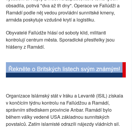
obsadila, potrvá "dva až tři dny". Operace ve Fallúdži a
SOCIÁLNÍ SÍTĚ
Ramádí podle něj vedou provládní sunnitské kmeny,
armáda poskytuje vzdušné krytí a logistiku.
RUBRIKY
Obyvatelé Fallúdže hlásí od soboty klid, militanti
PLNÁ VERZE STRÁNEK
kontrolují centrum města. Sporadické přestřelky jsou
hlášeny z Ramádí.
Organizace Islámský stát v Iráku a Levantě (ISIL) získala
v končícím týdnu kontrolu na Fallúdžou a Ramádí,
správním střediskem provincie Anbar. Ramádí bylo
během války vedené USA základnou sunnitských
povstalců. Zatím islamisté odrazili nájezdy vládních sil.