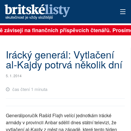
ně závisejí na finančních příspěvcích čtenářů. Prosíme
PŘIHLÁSIT
AKTUÁLNÍ VYDÁNÍ
Irácký generál: Vytlačení
ARCHIV
al-Kajdy potrvá několik dní
ROZHOVORY
5. 1. 2014
TÉMATA
čas čtení 1 minuta
NEJČTENĚJŠÍ ZA 7 DNÍ
AUTOŘI
Generálporučík Rašíd Flajh velící jednotkám irácké
armády v provincii Anbar sdělil dnes státní televizi, že
PŘÍSPĚVKY NA PROVOZ
vytlačení al-Kajdy z měst na západě, které tento týden