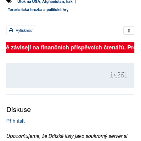
Útok na USA, Afghánistán, Irák
|
Teroristická hrozba a politické hry
0
Vytisknout
plně závisejí na finančních příspěvcích čtenářů. Prosí
14261
Diskuse
Přihlásit
Upozorňujeme, že Britské listy jako soukromý server si