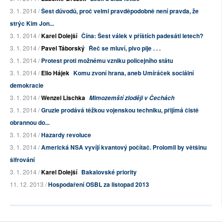
3. 1. 2014 /
Šest důvodů, proč velmi pravděpodobně není pravda, že
strýc Kim Jon...
3. 1. 2014 /
Karel Dolejší
Čína: Šest válek v příštích padesáti letech?
3. 1. 2014 /
Pavel Táborský
Řeč se mluví, pivo pije . . .
3. 1. 2014 /
Protest proti možnému vzniku policejního státu
3. 1. 2014 /
Elio Hájek
Komu zvoní hrana, aneb Umíráček sociální
demokracie
3. 1. 2014 /
Wenzel Lischka
Mimozemští zloději v Čechách
3. 1. 2014 /
Gruzie prodává těžkou vojenskou techniku, přijímá čistě
obrannou do...
3. 1. 2014 /
Hazardy revoluce
3. 1. 2014 /
Americká NSA vyvíjí kvantový počítač. Prolomil by většinu
šifrování
3. 1. 2014 /
Karel Dolejší
Bakalovské priority
11. 12. 2013 /
Hospodaření OSBL za listopad 2013