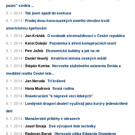
psům" vznikla ...
6. 1. 2014 /
Tak jsem spadl do exekuce
6. 1. 2014 /
Prodej dvou francouzských satelitů ohrožen kvůli
americkému špehování
6. 1. 2014 /
Jan Kršňák
O svobodě shromažďovací v České republice
6. 1. 2014 /
Karel Dolejší
Poznámka k šíření konspiračních teorií
6. 1. 2014 /
Petr Ježek
Ekonomické bubliny a jak na ně
6. 1. 2014 /
Daniel Veselý
Atraktivní témata českých médií
6. 1. 2014 /
Štěpán Kotrba
Nervozita služebného asistenta Šmída a
mediální realita České tele...
6. 1. 2014 /
Jan Neruda
Tři králové
6. 1. 2014 /
Hana Mudrová
Svatá rodina
6. 1. 2014 /
Rosekruciáni "k nápravě věcí lidských"
6. 1. 2014 /
Londýnští drogoví dealeři využívají jako kurýry jedenáctileté
děti
6. 1. 2014 /
Manažerské příběhy v obrazech
6. 1. 2014 /
Josef Šmajs
Dvě vývojové linie techniky
6. 1. 2014 /
Radovan Baroš
(Ne)svatá válka Edwarda Snowdena