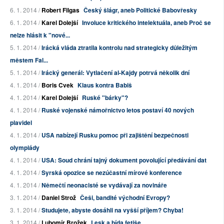
6. 1. 2014 /
Robert Filgas
Český šlágr, aneb Politické Babovřesky
6. 1. 2014 /
Karel Dolejší
Involuce kritického intelektuála, aneb Proč se
nelze hlásit k "nové...
5. 1. 2014 /
Irácká vláda ztratila kontrolu nad strategicky důležitým
městem Fal...
5. 1. 2014 /
Irácký generál: Vytlačení al-Kajdy potrvá několik dní
4. 1. 2014 /
Boris Cvek
Klaus kontra Babiš
4. 1. 2014 /
Karel Dolejší
Ruské "bárky"?
4. 1. 2014 /
Ruské vojenské námořnictvo letos postaví 40 nových
plavidel
4. 1. 2014 /
USA nabízejí Rusku pomoc při zajištění bezpečnosti
olympiády
4. 1. 2014 /
USA: Soud chrání tajný dokument povolující předávání dat
4. 1. 2014 /
Syrská opozice se nezúčastní mírové konference
4. 1. 2014 /
Němečtí neonacisté se vydávají za novináře
3. 1. 2014 /
Daniel Strož
Češi, bandité východní Evropy?
3. 1. 2014 /
Studujete, abyste dosáhli na vyšší příjem? Chyba!
3. 1. 2014 /
Lubomír Brožek
Lesk a bída fetiše