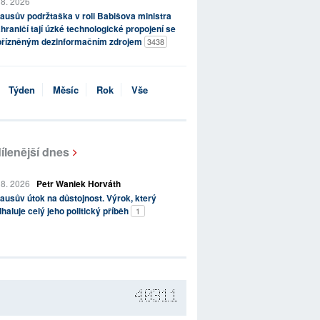
 8. 2026
ausův podržtaška v roli Babišova ministra
hraničí tají úzké technologické propojení se
přízněným dezinformačním zdrojem
3438
Týden
Měsíc
Rok
Vše
ílenější dnes
 8. 2026
Petr Waniek Horváth
ausův útok na důstojnost. Výrok, který
haluje celý jeho politický příběh
1
40311