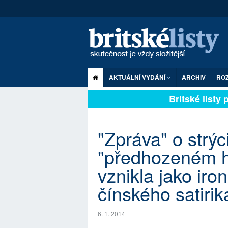
AKTUÁLNÍ VYDÁNÍ
ARCHIV
RO
Britské listy pl
"Zpráva" o strý
"předhozeném 
vznikla jako iro
čínského satirik
6. 1. 2014