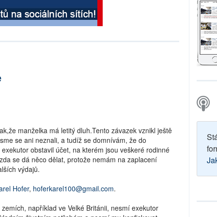
e
k,že manželka má letitý dluh.Tento závazek vznikl ještě
St
jsme se ani neznali, a tudíž se domnívám, že do
for
i exekutor obstavil účet, na kterém jsou veškeré rodinné
 zda se dá něco dělat, protože nemám na zaplacení
Ja
alších výdajů.
arel Hofer
,
hoferkarel100@gmail.com
.
 zemích, například ve Velké Británii, nesmí exekutor