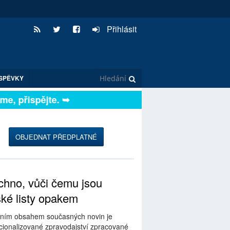
Přihlásit
SPĚVKY
, přispějte. ➥
OBJEDNAT PŘEDPLATNÉ
hno, vůči čemu jsou
ské listy opakem
ním obsahem současných novin je
ionalizované zpravodajství zpracované