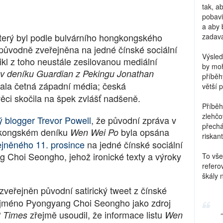
tak, a
pobavi
a aby 
terý byl podle bulvárního hongkongského
zadava
 původně zveřejněna na jedné čínské sociální
Výsled
nikl z toho neustále zesilovanou mediální
by moh
v deníku Guardian z Pekingu Jonathan
příběh
vzala četná západní média; česká
větší 
ěci skočila na špek zvlášť nadšeně.
Příběh
zlehčo
ý blogger Trevor Powell
, že původní zpráva v
přechá
gkongském deníku
byla opsána
Wen Wei Po
riskant
ejněného 11. prosince
na jedné čínské sociální
g Choi Seongho, jehož ironické texty a výroky
To vše
refero
škály 
zveřejněn původní satirický tweet z čínské
dí jméno Pyongyang Choi Seongho jako zdroj
zřejmě usoudil, že informace listu
t Times
Wen