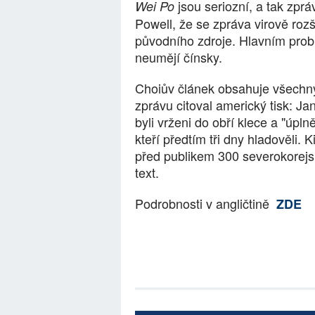
jsou seriozní, a tak zprá
Wei Po
Powell, že se zpráva virově rozší
původního zdroje. Hlavním prob
neumějí čínsky.
Choiův článek obsahuje všechny 
zprávu citoval americký tisk: J
byli vrženi do obří klece a "úp
kteří předtím tři dny hladověli. 
před publikem 300 severokorejsk
text.
Podrobnosti v angličtině
ZDE