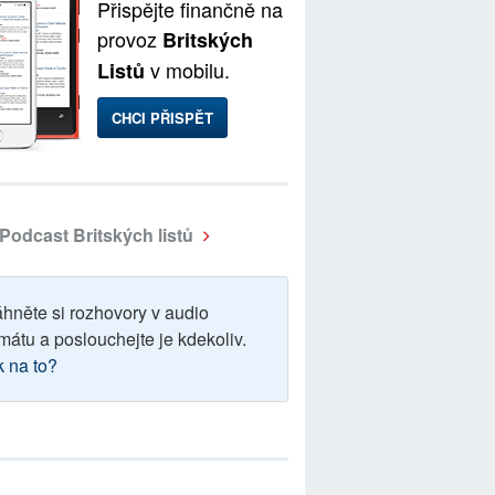
Přispějte finančně na
provoz
Britských
v mobilu.
Listů
CHCI PŘISPĚT
Podcast Britských listů
áhněte si rozhovory v audio
mátu a poslouchejte je kdekoliv.
k na to?