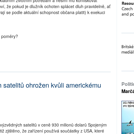
ákladním životním potřebám a nesmí mu konfiskovat
í, že pokud je dlužník ochoten splácet dluh pravidelně, ať
vají se podle aktuální schopnost občana platit) k exekuci
né poměry?
 satelitů ohrožen kvůli americkému
Polit
Marč
ýzvědných satelitů v ceně 930 milionů dolarů Spojeným
iž zjištěno, že zařízení používá součástky z USA, které