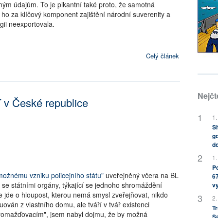
ým údajům. To je pikantní také proto, že samotná
 ho za klíčový komponent zajištění národní suverenity a
gii neexportovala.
Celý článek
Nejčt
v České republice
1.
Sh
go
do
1.
Po
 možnému vzniku policejního státu"
uveřejněný včera na BL
67
se státními orgány, týkající se jednoho shromáždění
v
e jde o hloupost, kterou nemá smysl zveřejňovat, nikdo
2.
ován z vlastního domu, ale tváří v tvář existenci
Tr
romažďovacím", jsem nabyl dojmu, že by možná
S