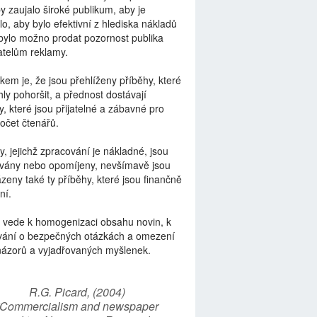
by zaujalo široké publikum, aby je
lo, aby bylo efektivní z hlediska nákladů
bylo možno prodat pozornost publika
telům reklamy.
kem je, že jsou přehlíženy příběhy, které
ly pohoršit, a přednost dostávají
y, které jsou přijatelné a zábavné pro
počet čtenářů.
y, jejichž zpracování je nákladné, jsou
vány nebo opomíjeny, nevšímavě jsou
zeny také ty příběhy, které jsou finančně
ní.
 vede k homogenizaci obsahu novin, k
vání o bezpečných otázkách a omezení
názorů a vyjadřovaných myšlenek.
R.G. Picard, (2004)
“Commercialism and newspaper