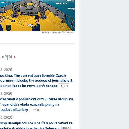
enější
 8. 2026
ocking: The current questionable Czech
vernment blocks the access of journalists it
es not like to its news conferences
15380
 8. 2026
čet obětí v pohraniční krizi v Ceutě stoupl na
, španělská vláda oznámila plány na
ybudování bariéry
11409
 8. 2026
ump ustoupil od útoků na Írán po varování ze
aúdské Arábie a hrozbách z Teheránu
9990