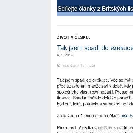
ŽIVOT V ČESKU:
Tak jsem spadl do exekuc
6. 1. 2014
čas čtení 1 minuta
Tak jsem spadl do exekuce. Věc se má ta
před uzavřením manželství v době, kdy 
společného vlastnictví nepatří. Přesto m
finance. Snad mi někdo dokáže poradit,
bydlení, léků, potravin a samozřejmě i d
Za každou užitečnou radu děkuji,
píše K
Pozn. red.
V civilizovanějších západních