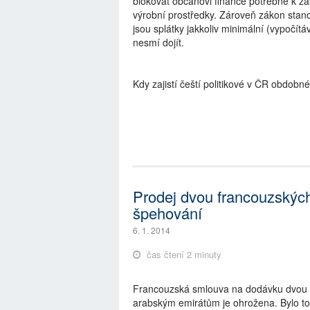
blokovat občanovi finance potřebné k z
výrobní prostředky. Zároveň zákon stanov
jsou splátky jakkoliv minimální (vypočítá
nesmí dojít.
Kdy zajistí čeští politikové v ČR obdob
Prodej dvou francouzských
špehování
6. 1. 2014
čas čtení 2 minuty
Francouzská smlouva na dodávku dvou v
arabským emirátům je ohrožena. Bylo tot