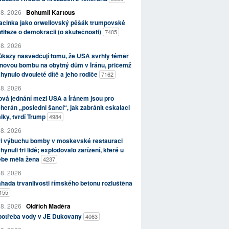
 8. 2026
Bohumil Kartous
acinka jako orwellovský pěšák trumpovské
titeze o demokracii (o skutečnosti)
7405
 8. 2026
kazy nasvědčují tomu, že USA svrhly téměř
novou bombu na obytný dům v Íránu, přičemž
hynulo dvouleté dítě a jeho rodiče
7162
 8. 2026
vá jednání mezi USA a Íránem jsou pro
herán „poslední šancí“, jak zabránit eskalaci
lky, tvrdí Trump
4984
 8. 2026
ři výbuchu bomby v moskevské restauraci
hynuli tři lidé; explodovalo zařízení, které u
ebe měla žena
4237
 8. 2026
hada trvanlivosti římského betonu rozluštěna
155
 8. 2026
Oldřich Maděra
potřeba vody v JE Dukovany
4063