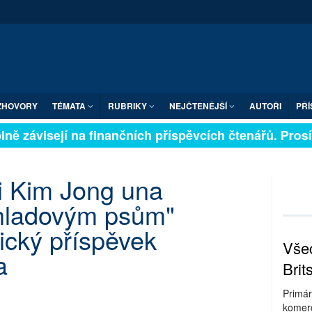
ZHOVORY
TÉMATA
RUBRIKY
NEJČTENĚJŠÍ
AUTOŘI
PŘÍ
ně závisejí na finančních příspěvcích čtenářů. Prosíme
ci Kim Jong una
hladovým psům"
nický příspěvek
Všec
a
Brit
Primár
komerc