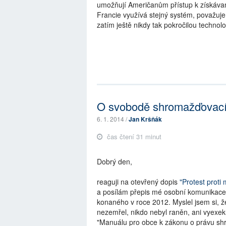
umožňují Američanům přístup k získávan
Francie využívá stejný systém, považuje
zatím ještě nikdy tak pokročilou technolo
O svobodě shromažďovací 
6. 1. 2014 /
Jan Kršňák
čas čtení 31 minut
Dobrý den,
reaguji na otevřený dopis
"Protest proti
a posílám přepis mé osobní komunikace 
konaného v roce 2012. Myslel jsem si, ž
nezemřel, nikdo nebyl raněn, ani vyexeku
"Manuálu pro obce k zákonu o právu sh