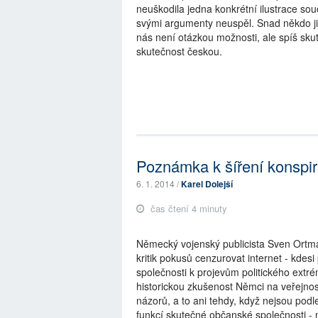
neuškodila jedna konkrétní ilustrace s
svými argumenty neuspěl. Snad někdo ji
nás není otázkou možnosti, ale spíš skut
skutečnost českou.
Poznámka k šíření konspira
6. 1. 2014 /
Karel Dolejší
čas čtení 4 minuty
Německý vojenský publicista Sven Ortma
kritik pokusů cenzurovat internet - kdesi
společnosti k projevům politického ext
historickou zkušenost Němci na veřejnost
názorů, a to ani tehdy, když nejsou podl
funkcí skutečné občanské společnosti - n