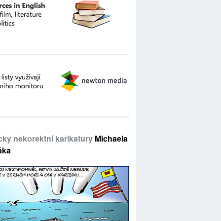
icky nekorektní karikatury
Michaela
áka