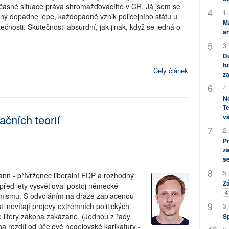
oučasné situace práva shromažďovacího v ČR. Já jsem se
1.
ný dopadne lépe, každopádně vznik policejního státu u
M
ečnosti. Skutečnosti absurdní, jak jinak, když se jedná o
an
3.
Dů
tu
Celý článek
za
4.
No
Te
čních teorií
vá
2.
P
za
s
5.
nn - přívrženec liberální FDP a rozhodný
Zá
 před lety vysvětloval postoj německé
4
rémismu. S odvoláním na draze zaplacenou
i nevítají projevy extrémních politických
3.
e litery zákona zakázané. (Jednou z řady
S
a rozdíl od účelové hegelovské karikatury -