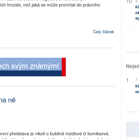
3.
lních hrozeb, než jaká se může promítat do právního
Kl
za
s
Celý článek
Nejsd
7.
Kl
od
na ně
rvní představa je nikoli o bublině mýdlové či komiksové,