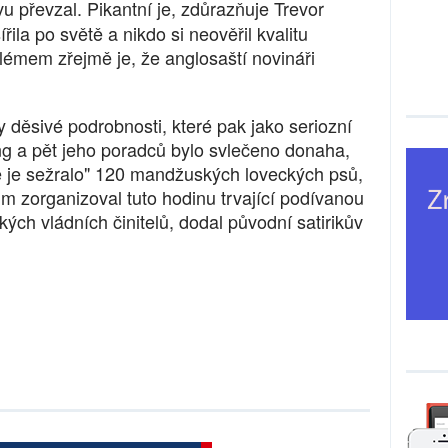
vu převzal. Pikantní je, zdůrazňuje Trevor
řila po světě a nikdo si neověřil kvalitu
lémem zřejmě je, že anglosaští novináři
děsivé podrobnosti, které pak jako seriozní
ang a pět jeho poradců bylo svlečeno donaha,
lně je sežralo" 120 mandžuských loveckých psů,
Kim zorganizoval tuto hodinu trvající podívanou
ých vládních činitelů, dodal původní satirikův