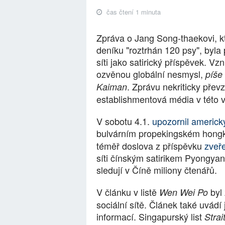
čas čtení 1 minuta
Zpráva o Jang Song-thaekovi, k
deníku "roztrhán 120 psy", byla
síti jako satirický příspěvek. Vz
ozvěnou globální nesmysl,
píše 
. Zprávu nekriticky pře
Kaiman
establishmentová média v této v
V sobotu 4.1.
upozornil americk
bulvárním propekingském hon
téměř doslova z příspěvku
zveř
síti čínským satirikem Pyongyan
sledují v Číně miliony čtenářů.
V článku v listě
byl 
Wen Wei Po
sociální sítě. Článek také uvá
informací. Singapurský list
Strai