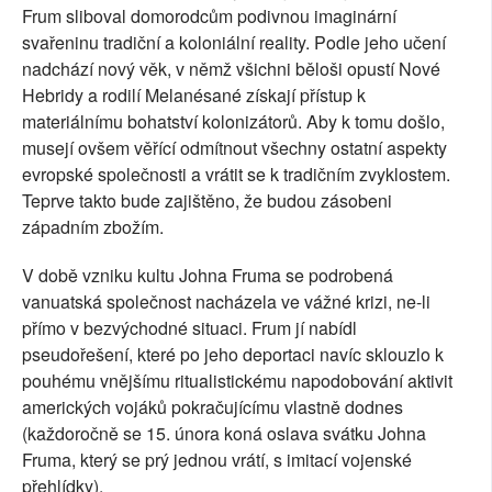
Frum sliboval domorodcům podivnou imaginární
svařeninu tradiční a koloniální reality. Podle jeho učení
nadchází nový věk, v němž všichni běloši opustí Nové
Hebridy a rodilí Melanésané získají přístup k
materiálnímu bohatství kolonizátorů. Aby k tomu došlo,
musejí ovšem věřící odmítnout všechny ostatní aspekty
evropské společnosti a vrátit se k tradičním zvyklostem.
Teprve takto bude zajištěno, že budou zásobeni
západním zbožím.
V době vzniku kultu Johna Fruma se podrobená
vanuatská společnost nacházela ve vážné krizi, ne-li
přímo v bezvýchodné situaci. Frum jí nabídl
pseudořešení, které po jeho deportaci navíc sklouzlo k
pouhému vnějšímu ritualistickému napodobování aktivit
amerických vojáků pokračujícímu vlastně dodnes
(každoročně se 15. února koná oslava svátku Johna
Fruma, který se prý jednou vrátí, s imitací vojenské
přehlídky).