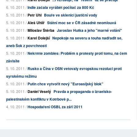
6. 10. 2011 /
Indie začala vyrábět počítač za 800 Kč
5. 10. 2011 /
Petr Uhl
Bouře ve sklenici justiční vody
5. 10. 2011 /
Aleš Uhlíř
Státní moc se v ČR zásadně neomlouvá
5. 10. 2011 /
Miloslav Štěrba
Jaroslav Hutka a jeho "marné volání"
5. 10. 2011 /
Karel Dolejší
Nepokoje na severu a touha nadřadit se,
aneb Šok z povrchnosti
5. 10. 2011 /
Nekrmte zombies: Problém s protesty proti tomu, na čem
závisíte
5. 10. 2011 /
Rusko a Čína v OSN vetovaly evropskou rezoluci proti
syrskému režimu
5. 10. 2011 /
Putin chce vytvořit nový "Euroasijský blok"
5. 10. 2011 /
Daniel Veselý
Pravda a propaganda o izraelsko-
palestinském konfliktu v Kotrbově p...
4. 10. 2011 /
Hospodaření OSBL za září 2011