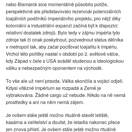
nebo Bismarck sice momentálně působilo potíže,
perspektivně ale představovalo rezervoár potenciálních
loajálních podílníků imperiálního projektu, pro nějž díky
koloniální a industriální expanzi začíná být k dispozici
relativní dostatek zdrojů. Bylo tedy v zájmu impéria tyto
zdroje tak či onak poskytnout, pozvednout status dělníka
v metropoli tak, aby začal pociťovat loajalitu k impériu.
Vrchol této politiky nastal v období po 2. světové válce,
kdy Západ v čele s USA sváděl studenou a ideologickou
válku s nebezpečným oponentem na východě.
To vše ale už není pravda. Válka skončila a vojáci odjeli.
Kdysi vítězné impérium se rozpadá a Země je
vybrakována. Žádné cargo už nebude. Nikdo na ně nemá
prostředky a ani na něm nemá zájem.
Je ovšem stále ještě možno rituálně stavět letiště,
kasárna a velitelství a doufat, že letadla nakonec přece
jen znova přiletí. Je ovšem stále ještě možno rituálně