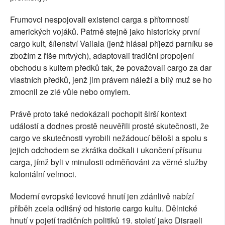
Frumovci nespojovali existenci carga s přítomností
amerických vojáků. Patrně stejně jako historicky první
cargo kult, šílenství Vailala (jenž hlásal příjezd parníku se
zbožím z říše mrtvých), adaptovali tradiční propojení
obchodu s kultem předků tak, že považovali cargo za dar
vlastních předků, jenž jim právem náleží a bílý muž se ho
zmocnil ze zlé vůle nebo omylem.
Právě proto také nedokázali pochopit širší kontext
událostí a dodnes prostě neuvěřili prosté skutečnosti, že
cargo ve skutečnosti vyrobili nežádoucí běloši a spolu s
jejich odchodem se zkrátka dočkali i ukončení přísunu
carga, jímž byli v minulosti odměňováni za věrné služby
koloniální velmoci.
Moderní evropské levicové hnutí jen zdánlivě nabízí
příběh zcela odlišný od historie cargo kultu. Dělnické
hnutí v pojetí tradičních politiků 19. století jako Disraeli