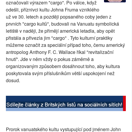
označovali výrazem "cargo". Po válce, když
SOCIÁLNÍ SÍTĚ
odešli, příznivci kultu Johna Fruma vzniklého
už ve 30. letech a později popsaného coby jeden z
RUBRIKY
prvních "cargo kultů", budovali na Vanuatu symbolická
letiště v naději, že přimějí americká letadla, aby opět
PLNÁ VERZE STRÁNEK
přistála a přivezla jim "cargo" . Tyto kulturní praktiky
můžeme označit za speciální případ toho, čemu americký
antropolog Anthony F. C. Wallace říkal "revitalizační
hnutí". Jde v něm vždy o pokus záměrně a
organizovaným způsobem dosáhnout toho, aby kultura
poskytovala svým příslušníkům větší uspokojení než
dosud.
Prorok vanuatského kultu vystupující pod jménem John