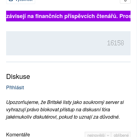
ně závisejí na finančních příspěvcích čtenářů. Prosíme
16158
Diskuse
Přihlásit
Upozorňujeme, že Britské listy jako soukromý server si
vyhrazují právo blokovat přístup na diskusní fóra
jakémukoliv diskutérovi, pokud to uznají za důvodné.
Komentáře
nejnovější
oblíbené