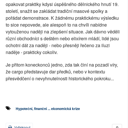
opakovat praktiky kdysi úspěšného dělnického hnutí 19.
století, snažit se zakládat tradiční masové spolky a
pořádat demonstrace. K žádnému praktickému výsledku
to sice nepovede, ale alespoň to na chvíli nabídne
vytouženou naději na zlepšení situace. Jak dávno věděli
různí obchodníci s deštěm nebo elixírem mládí, lidé jsou
ochotni dát za naději - nebo přesněji řečeno za iluzi
naděje - prakticky cokoliv.
Je přitom koneckonců jedno, zda tak činí na pozadí víry,
že cargo představuje dar předků, nebo v kontextu
přesvědčení o nevyhnutelnosti historického pokroku...
Hypoteční, finanční ... ekonomická krize
0
Vytisknout