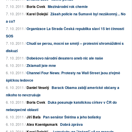
7. 10. 2011 /
Boris Cvek
Mezinárodní rok chemie
7. 10. 2011 /
Karel Dolejší
Zásah policie na Šumavě byl nezákonný... No
a co?
7. 10. 2011 /
Organizace La Strada Česká republika slaví 15 let činnosti
SOS
7. 10. 2011 /
Chudí se perou, mocní se smějí -- protestní shromáždění s
diskuzí
7. 10. 2011 /
Dobešovo národní desatero aneb nic ale naše
6. 10. 2011 /
Zklamali jste mne
6. 10. 2011 /
Channel Four News: Protesty na Wall Street jsou zřejmě
špičkou ledovce
6. 10. 2011 /
Daniel Veselý
Barack Obama zabíjí americké občany a
nikoho to nevzrušuje
6. 10. 2011 /
Boris Cvek
Duka posunuje katolickou církev v ČR do
nebezpečné oblasti
6. 10. 2011 /
Jiří Baťa
Pan senátor Štětina a jeho bolístky
6. 10. 2011 /
Alex Koenigsmark
Dobrá zpráva
6. 10. 2011 /
Karel Dolejší
...i vzrušuje; na "řešení" už se pracuje