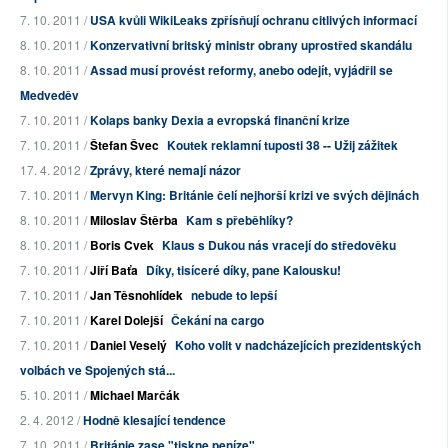
7. 10. 2011 /
USA kvůli WikiLeaks zpřísňují ochranu citlivých informací
8. 10. 2011 /
Konzervativní britský ministr obrany uprostřed skandálu
8. 10. 2011 /
Assad musí provést reformy, anebo odejít, vyjádřil se
Medveděv
7. 10. 2011 /
Kolaps banky Dexia a evropská finanční krize
7. 10. 2011 /
Štefan Švec
Koutek reklamní tuposti 38 -- Užij zážitek
17. 4. 2012 /
Zprávy, které nemají názor
7. 10. 2011 /
Mervyn King: Británie čelí nejhorší krizi ve svých dějinách
8. 10. 2011 /
Miloslav Štěrba
Kam s přeběhlíky?
8. 10. 2011 /
Boris Cvek
Klaus s Dukou nás vracejí do středověku
7. 10. 2011 /
Jiří Baťa
Díky, tisíceré díky, pane Kalousku!
7. 10. 2011 /
Jan Těsnohlídek
nebude to lepší
7. 10. 2011 /
Karel Dolejší
Čekání na cargo
7. 10. 2011 /
Daniel Veselý
Koho volit v nadcházejících prezidentských
volbách ve Spojených stá...
5. 10. 2011 /
Michael Marčák
2. 4. 2012 /
Hodně klesající tendence
7. 10. 2011 /
Británie zase "tiskne peníze"