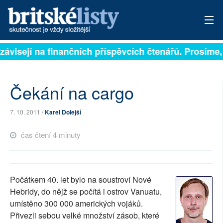
 závisejí na finančních příspěvcích čtenářů. Prosíme, 
PŘIHLÁSIT
AKTUÁLNÍ VYDÁNÍ
Čekání na cargo
ARCHIV
7. 10. 2011 /
Karel Dolejší
ROZHOVORY
čas čtení 4 minuty
TÉMATA
NEJČTENĚJŠÍ ZA 7 DNÍ
Počátkem 40. let bylo na soustroví Nové
AUTOŘI
Hebridy, do nějž se počítá i ostrov Vanuatu,
umístěno 300 000 amerických vojáků.
PŘÍSPĚVKY NA PROVOZ
Přivezli sebou velké množství zásob, které